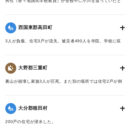
男性（香々地国民学校教員）が登校中に小川を渡っていたと
きに溺死した。
【出典：大分合同新聞 1943年9月22日夕刊2面】
西国東郡高田町
｜固有コード:
00481019
3人が負傷、住宅3戸が流失。被災者490人を寺院、学校に収
容し炊き出しを行った。
【出典：大分合同新聞 1943年9月22日夕刊2面】
大野郡三重町
｜固有コード:
00481020
裏山が崩壊し家族3人が圧死。また別の場所では住宅2戸が倒
壊し死傷者がいる見込み。
【出典：大分合同新聞 1943年9月22日夕刊2面】
大分郡稙田村
｜固有コード:
00481021
200戸の住宅が浸水した。