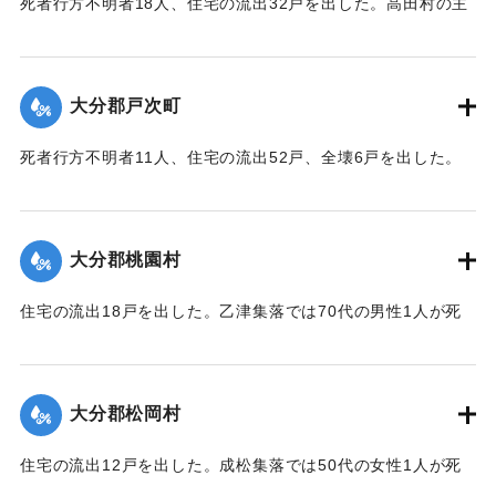
死者行方不明者18人、住宅の流出32戸を出した。高田村の主
要な産業である野菜畑は中鶴瀬集落付近で3〜5尺の（1.2〜
1.5メートル）砂利に埋まり、半数の約100町歩は3〜4寸
（9〜12センチ）の泥で覆われ収穫を迎えたごぼうはほとんど
大分郡戸次町
全滅した。
【出典：大分合同新聞 1943年9月23日朝刊3面】
死者行方不明者11人、住宅の流出52戸、全壊6戸を出した。
中戸次の死者は8人に達した。
｜固有コード:
00481046
【出典：大分合同新聞 1943年9月23日朝刊3面】
大分郡桃園村
｜固有コード:
00481047
住宅の流出18戸を出した。乙津集落では70代の男性1人が死
亡した。
【出典：大分合同新聞 1943年9月23日朝刊3面、9月29日朝
刊3面】
大分郡松岡村
｜固有コード:
00481048
住宅の流出12戸を出した。成松集落では50代の女性1人が死
亡した。