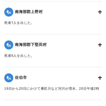
｜固有コード:
00481061
南海部郡上野村
死者7人を出した。
【出典：大分合同新聞 1943年9月25日朝刊2面】
｜固有コード:
00481054
南海部郡下堅田村
死者8人を出した。
【出典：大分合同新聞 1943年9月25日朝刊2面】
｜固有コード:
00481055
佐伯市
19日から20日にかけて番匠川など河川が増水。20日午後2時
頃には市内で軒下浸水1000戸あまりとなり、死者13人を出し
た。現地では警防団が平屋の住民をほかの2階建ての家へ避難