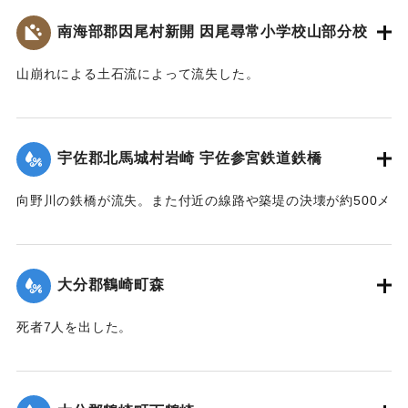
800人が駆けつけ国道の復旧作業に当ったが、作業は困難を極
災・減災対策の強化及び防災意識向上を図るため、ここに石
駅付近の街は浸水し濁流が洗っていたが、立石町長は、婦人
め車馬が通行できるようになったのは10月3日であった。
南海部郡因尾村新開 因尾尋常小学校山部分校
碑を建立します。
会員を召集して炊き出しをし、列車の乗客に配給した。
令和五年九月二十日
【出典：山香町誌（山香町誌刊行会、1982）（おおいた石造
【出典：山香町誌（山香町誌刊行会、1982）（おおいた石造
山崩れによる土石流によって流失した。
遺族関係者一同
文化研究会 松原保則氏の報告による）】
文化研究会 松原保則氏の報告による）】
出光自治区
【出典：分教場の跡を訪ねて その3 : 本匠西小学校 山部分校
｜固有コード:
00481072
樫峯分校,高司良恵,佐伯史談172,1996.6）】
【出典：碑文・宇佐市出光自治区】
｜固有コード:
00481073
宇佐郡北馬城村岩崎 宇佐参宮鉄道鉄橋
｜固有コード:
00481074
｜固有コード:
00481076
向野川の鉄橋が流失。また付近の線路や築堤の決壊が約500メ
ートルに達した。
【出典：大分新聞 1943年9月27日朝刊3面】
大分郡鶴崎町森
｜固有コード:
00481067
死者7人を出した。
【出典：大分新聞 1943年9月29日朝刊3面】
｜固有コード:
00481068