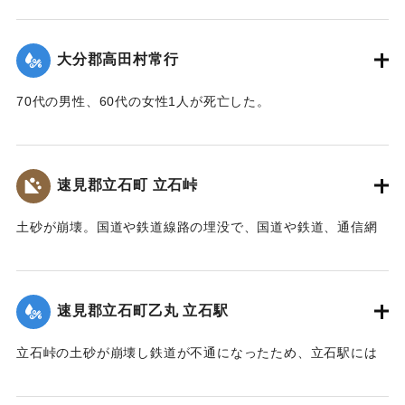
ばにある鳥居は被害を免れた。
り、500m上流の新開部落の小学校校舎を浮上し、2.5～3Km
上流に逆流させ、樫ノ峯部落の下流1Kmのところでとまっ
【碑文】
大分郡高田村常行
た。天然ダムはその後きれて下流に大水害を与えている。奥
昭和一八年（一九四三年）大分県下を襲った台風二十六号
畑の原におこった急性型地すべりは一家5名を生き埋めにし、
は、九月二十日、宇佐市の旧北馬城村出光地区に「山津波」
70代の男性、60代の女性1人が死亡した。
戸主はいまもなお行方不明である。
を発生させました。道路・河川・田畑などに甚大な被害をも
【出典：大分新聞 1943年9月29日朝刊3面】
【出典：日本の国土 : 自然と開発 下（小出博,東京大学出版
たらしただけでなく、多くの家屋をのみ込み、二十九人もの
会, 1973）】
尊い命を奪いました。
｜固有コード:
00481071
速見郡立石町 立石峠
太平洋戦争中だったこともあり、新聞にも大きくは取り扱
｜固有コード:
00481075
われませんでした。故に、近代の宇佐市災害史上最悪の大惨
土砂が崩壊。国道や鉄道線路の埋没で、国道や鉄道、通信網
事にも拘らず、宇佐市史に記録されることもなく、多くの市
もいっさい途絶えてしまった。21日午後1時、立石町は緊急町
民の記憶から消え去ろうとしていました。
会をを開いて災害復旧対策を協議した。22日には、町民を総
しかし、二十三年前、こうした史実を掘り起こし記録した
動員して立石峠の鉄道線路と国道の復旧作業に着手した。昼
のは、「北馬城の昔をたずねる会」の皆さんでした。その活
速見郡立石町乙丸 立石駅
夜兼行の奮闘のかいあって23日午前中には、早くも列車の開
動に対して改めて敬意を表します。
通を見ることができた。作業に当った人数は、のべ2000人に
令和五年はこの災害から八十年目の節目の年に当たりま
立石峠の土砂が崩壊し鉄道が不通になったため、立石駅には
及んだが、食事は、すべて婦人会員の炊き出しによってまか
す。犠牲となられた方々に謹んで哀悼の誠を捧げます。そし
乗客150名を乗せた列車が立ち往生した。太平洋戦争中のこと
なわれた。23日には和泉少将の指揮する速見郡在京軍人会員
て、災害の実相を伝承するとともに、その風化を防ぎ、防
であるから乗客の中には多くの応召兵も含まれていた。立石