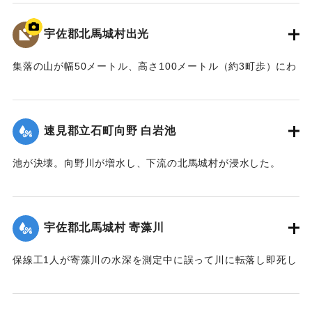
｜固有コード:
00481026
宇佐郡北馬城村出光
集落の山が幅50メートル、高さ100メートル（約3町歩）にわ
たって流出。住宅6戸が巻き込まれ27人が死亡した。
【出典：北馬城の昔をたずねて（北馬城の昔をたずねる
会）】
速見郡立石町向野 白岩池
｜固有コード:
00481027
池が決壊。向野川が増水し、下流の北馬城村が浸水した。
【出典：大分合同新聞 1943年9月22日朝刊3面】
｜固有コード:
00481028
宇佐郡北馬城村 寄藻川
保線工1人が寄藻川の水深を測定中に誤って川に転落し即死し
た。
【出典：大分合同新聞 1943年9月22日朝刊3面】