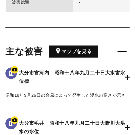
被害総額
-
主な被害
マップを見る
大分市宮河内 昭和十八年九月二十日大水害水
位標
昭和18年9月26日の台風によって発生した浸水の高さが示さ
れている。
水位は看板の上にある水平の棒の位置であり、地面から3.5 m
の高さがある。
大分市毛井 昭和十八年九月二十日大野川大洪
水の水位
｜固有コード:
00481082