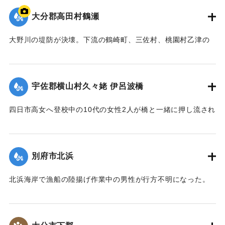
【出典：大分合同新聞 1943年9月22日夕刊2面】
大分郡高田村鶴瀬
｜固有コード:
00481016
大野川の堤防が決壊。下流の鶴崎町、三佐村、桃園村乙津の
一帯4000戸が浸水した。大野川は明治26年の洪水の水量を基
準に、以降50年の水勢を調査して河川改修工事を行い、さら
に大洪水のときより4尺（1.2メートル）も高く堤防を築いて
宇佐郡横山村久々姥 伊呂波橋
いた。堤防近くの鶴瀬集落は10数戸が一気に押し流され、7人
が死亡した。
四日市高女へ登校中の10代の女性2人が橋と一緒に押し流され
【出典：大分合同新聞 1943年9月21日朝刊2面、9月29日朝
行方不明になった。その後午前9時までに遺体が発見され収容
刊3面】
された。
【出典：大分合同新聞 1943年9月21日朝刊2面】
別府市北浜
｜固有コード:
00481009
｜固有コード:
00481010
北浜海岸で漁船の陸揚げ作業中の男性が行方不明になった。
【出典：大分合同新聞 1943年9月21日朝刊2面】
｜固有コード:
00481011