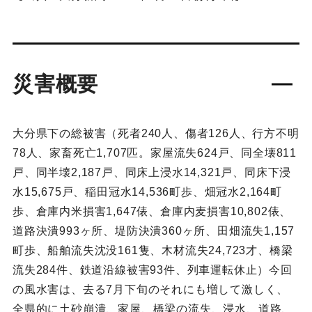
災害概要
大分県下の総被害（死者240人、傷者126人、行方不明
78人、家畜死亡1,707匹。家屋流失624戸、同全壊811
戸、同半壊2,187戸、同床上浸水14,321戸、同床下浸
水15,675戸、稲田冠水14,536町歩、畑冠水2,164町
歩、倉庫内米損害1,647俵、倉庫内麦損害10,802俵、
道路決潰993ヶ所、堤防決潰360ヶ所、田畑流失1,157
町歩、船舶流失沈没161隻、木材流失24,723才、橋梁
流失284件、鉄道沿線被害93件、列車運転休止）今回
の風水害は、去る7月下旬のそれにも増して激しく、
全県的に土砂崩潰、家屋、橋梁の流失、浸水、道路、