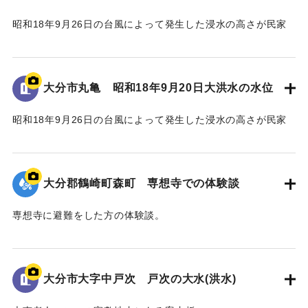
昭和18年9月26日の台風によって発生した浸水の高さが民家
の壁に示されている。
水位は地面から3.5 mの位置に示されている。
大分市丸亀 昭和18年9月20日大洪水の水位
｜固有コード:
00481081
昭和18年9月26日の台風によって発生した浸水の高さが民家
の蔵の壁に示されている。水位は地面から2.4 mの位置に示さ
れている。
大分郡鶴崎町森町 専想寺での体験談
｜固有コード:
00481080
専想寺に避難をした方の体験談。
専想寺では本堂まであと50cmのところまで水位が上がった。
流されてきた家が境内のムクノキに引っかかった。
翌日の昼頃には水が引いていた。
大分市大字中戸次 戸次の大水(洪水)
｜固有コード:
00481079