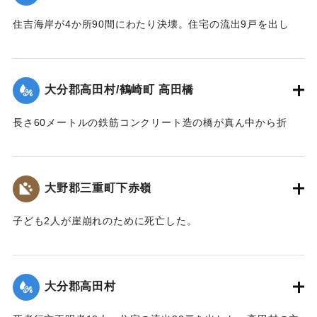
住吉海岸が4か所90間にわたり決壊。住宅の流出9戸を出し
た。
【出典：大分合同新聞 1943年9月23日朝刊3面】
大分郡高田村/鶴崎町 高田橋
｜固有コード:
00481052
長さ60メートルの鉄筋コンクリート造の橋が真ん中から折
れ、橋のたもとから両岸に並ぶような形になった。
【出典：大分合同新聞 1943年9月23日朝刊3面】
大野郡三重町下赤嶺
｜固有コード:
00481053
子ども2人が崖崩れのために死亡した。
【出典：大分合同新聞 1943年9月23日夕刊2面】
｜固有コード:
00481045
大分郡高田村