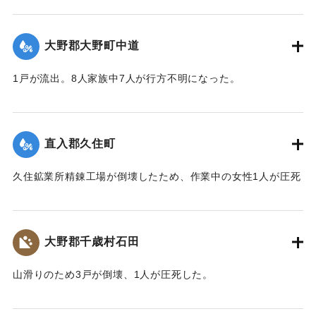
【出典：大分合同新聞 1943年9月23日朝刊3面、9月29日朝
刊3面】
大野郡大野町中道
｜固有コード:
00481049
1戸が流出。8人家族中7人が行方不明になった。
【出典：大分合同新聞 1943年9月22日朝刊3面】
｜固有コード:
00481043
直入郡久住町
久住鉱業所精錬工場が倒壊したため、作業中の女性1人が圧死
した。
【出典：大分合同新聞 1943年9月22日朝刊3面】
大野郡千歳村石田
｜固有コード:
00481044
山滑りのため3戸が倒壊、1人が圧死した。
【出典：大分合同新聞 1943年9月22日朝刊3面】