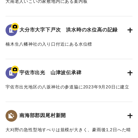
大南老人いこいの家敷地内にある案内板
昭和18年9月台風第26号によって発生した洪水の水位や被害
の詳細が示されている。水位は現在の地面より2.2ｍ。
倒壊家屋30戸、死者11名を出す大惨事であった。
大分市大字下戸次 洪水時の水位高の記録
[学生CERDの感想]
楠木生八幡神社の入り口付近にある水位標
地域住民の交流の場に設置されており、過去の災害について
昭和18年9月台風第26号によって発生した洪水の水位高が記
多くの人に知ってもらうことができる案内板となっている。
録されている。水位は標高14.307ｍに到達した。
【出典：案内板】
併せて昭和20年9月台風第16号、昭和36年10月の大雨によっ
宇佐市出光 山津波伝承碑
て発生した洪水の水位高も記録されている。
｜固有コード:
00481078
宇佐市出光地区の八坂神社の参道脇に2023年9月20日に建立
[学生CERDの感想]
された石碑。
3つの洪水の記録があることによって被害の度合いを比較する
1943（昭和18）年9月20日に発生した大規模な土石流によ
ことができた。その中でも昭和18年の水位高の記録から被害
り、八坂神社周辺の集落が被害を受けた。
の甚大さが伺えた。
南海部郡因尾村新開
災害発生当時の新聞には死者27人と記載されているが、近く
の寺の過去帳によれば、出光地区の死者は29人であった。
｜固有コード:
00481077
大刈野の急性型地すべりは規模が大きく、豪雨後1,2日へた晴
また、八坂神社の本殿は土石流により流失したが、石碑のそ
天の日に発生している。番匠川を堰きとめて天然ダムをつく