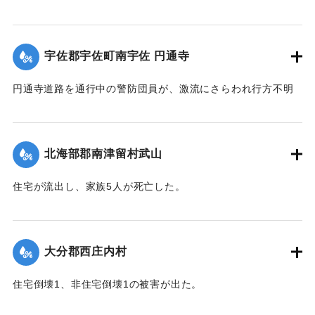
飲み込まれ行方不明になった。
【出典：大分合同新聞 1943年9月22日朝刊3面】
宇佐郡宇佐町南宇佐 円通寺
｜固有コード:
00481032
円通寺道路を通行中の警防団員が、激流にさらわれ行方不明
になった。
【出典：大分合同新聞 1943年9月22日朝刊3面】
北海部郡南津留村武山
｜固有コード:
00481033
住宅が流出し、家族5人が死亡した。
【出典：大分合同新聞 1943年9月22日朝刊3面】
｜固有コード:
00481034
大分郡西庄内村
住宅倒壊1、非住宅倒壊1の被害が出た。
【出典：大分合同新聞 1943年9月22日夕刊2面】