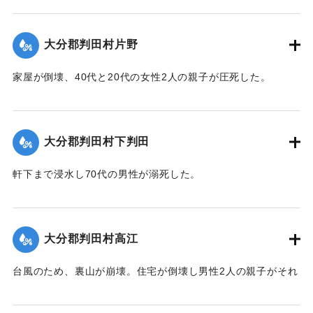
【出典：大分合同新聞 1943年9月21日朝刊2面】
｜固有コード:
00481013
大分郡判田村片野
家屋が倒壊、40代と20代の女性2人の親子が圧死した。
【出典：大分合同新聞 1943年9月22日夕刊2面】
｜固有コード:
00481014
大分郡判田村下判田
軒下まで浸水し70代の男性が溺死した。
【出典：大分合同新聞 1943年9月22日夕刊2面】
｜固有コード:
00481015
大分郡判田村高江
台風のため、裏山が崩壊。住宅が倒壊し男性2人の親子がそれ
ぞれ重傷、軽傷を負った。