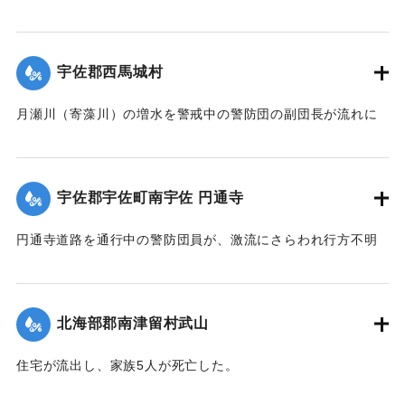
【出典：大分合同新聞 1943年9月22日朝刊3面】
｜固有コード:
00481031
宇佐郡西馬城村
月瀬川（寄藻川）の増水を警戒中の警防団の副団長が流れに
飲み込まれ行方不明になった。
【出典：大分合同新聞 1943年9月22日朝刊3面】
宇佐郡宇佐町南宇佐 円通寺
｜固有コード:
00481032
円通寺道路を通行中の警防団員が、激流にさらわれ行方不明
になった。
【出典：大分合同新聞 1943年9月22日朝刊3面】
北海部郡南津留村武山
｜固有コード:
00481033
住宅が流出し、家族5人が死亡した。
【出典：大分合同新聞 1943年9月22日朝刊3面】