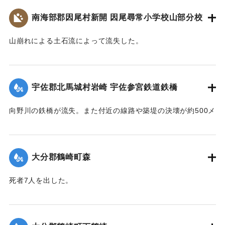
800人が駆けつけ国道の復旧作業に当ったが、作業は困難を極
災・減災対策の強化及び防災意識向上を図るため、ここに石
駅付近の街は浸水し濁流が洗っていたが、立石町長は、婦人
め車馬が通行できるようになったのは10月3日であった。
南海部郡因尾村新開 因尾尋常小学校山部分校
碑を建立します。
会員を召集して炊き出しをし、列車の乗客に配給した。
令和五年九月二十日
【出典：山香町誌（山香町誌刊行会、1982）（おおいた石造
【出典：山香町誌（山香町誌刊行会、1982）（おおいた石造
山崩れによる土石流によって流失した。
遺族関係者一同
文化研究会 松原保則氏の報告による）】
文化研究会 松原保則氏の報告による）】
出光自治区
【出典：分教場の跡を訪ねて その3 : 本匠西小学校 山部分校
｜固有コード:
00481072
樫峯分校,高司良恵,佐伯史談172,1996.6）】
【出典：碑文・宇佐市出光自治区】
｜固有コード:
00481073
宇佐郡北馬城村岩崎 宇佐参宮鉄道鉄橋
｜固有コード:
00481074
｜固有コード:
00481076
向野川の鉄橋が流失。また付近の線路や築堤の決壊が約500メ
ートルに達した。
【出典：大分新聞 1943年9月27日朝刊3面】
大分郡鶴崎町森
｜固有コード:
00481067
死者7人を出した。
【出典：大分新聞 1943年9月29日朝刊3面】
｜固有コード:
00481068