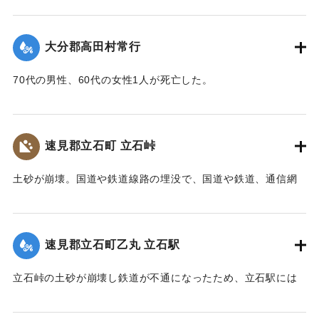
ばにある鳥居は被害を免れた。
り、500m上流の新開部落の小学校校舎を浮上し、2.5～3Km
上流に逆流させ、樫ノ峯部落の下流1Kmのところでとまっ
【碑文】
大分郡高田村常行
た。天然ダムはその後きれて下流に大水害を与えている。奥
昭和一八年（一九四三年）大分県下を襲った台風二十六号
畑の原におこった急性型地すべりは一家5名を生き埋めにし、
は、九月二十日、宇佐市の旧北馬城村出光地区に「山津波」
70代の男性、60代の女性1人が死亡した。
戸主はいまもなお行方不明である。
を発生させました。道路・河川・田畑などに甚大な被害をも
【出典：大分新聞 1943年9月29日朝刊3面】
【出典：日本の国土 : 自然と開発 下（小出博,東京大学出版
たらしただけでなく、多くの家屋をのみ込み、二十九人もの
会, 1973）】
尊い命を奪いました。
｜固有コード:
00481071
速見郡立石町 立石峠
太平洋戦争中だったこともあり、新聞にも大きくは取り扱
｜固有コード:
00481075
われませんでした。故に、近代の宇佐市災害史上最悪の大惨
土砂が崩壊。国道や鉄道線路の埋没で、国道や鉄道、通信網
事にも拘らず、宇佐市史に記録されることもなく、多くの市
もいっさい途絶えてしまった。21日午後1時、立石町は緊急町
民の記憶から消え去ろうとしていました。
会をを開いて災害復旧対策を協議した。22日には、町民を総
しかし、二十三年前、こうした史実を掘り起こし記録した
動員して立石峠の鉄道線路と国道の復旧作業に着手した。昼
のは、「北馬城の昔をたずねる会」の皆さんでした。その活
速見郡立石町乙丸 立石駅
夜兼行の奮闘のかいあって23日午前中には、早くも列車の開
動に対して改めて敬意を表します。
通を見ることができた。作業に当った人数は、のべ2000人に
令和五年はこの災害から八十年目の節目の年に当たりま
立石峠の土砂が崩壊し鉄道が不通になったため、立石駅には
及んだが、食事は、すべて婦人会員の炊き出しによってまか
す。犠牲となられた方々に謹んで哀悼の誠を捧げます。そし
乗客150名を乗せた列車が立ち往生した。太平洋戦争中のこと
なわれた。23日には和泉少将の指揮する速見郡在京軍人会員
て、災害の実相を伝承するとともに、その風化を防ぎ、防
であるから乗客の中には多くの応召兵も含まれていた。立石