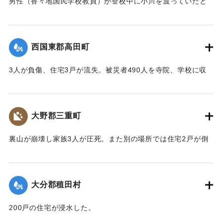
男性（香々地国民学校教員）が登校中に小川を渡っていたと
きに溺死した。
【出典：大分合同新聞 1943年9月22日夕刊2面】
西国東郡高田町
｜固有コード:
00481019
3人が負傷、住宅3戸が流失。被災者490人を寺院、学校に収
容し炊き出しを行った。
【出典：大分合同新聞 1943年9月22日夕刊2面】
大野郡三重町
｜固有コード:
00481020
裏山が崩壊し家族3人が圧死。また別の場所では住宅2戸が倒
壊し死傷者がいる見込み。
【出典：大分合同新聞 1943年9月22日夕刊2面】
大分郡稙田村
｜固有コード:
00481021
200戸の住宅が浸水した。