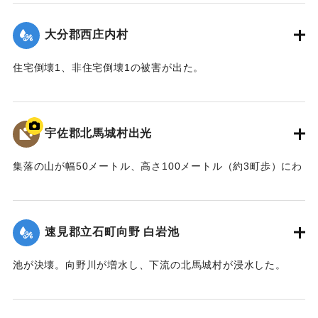
｜固有コード:
00481034
大分郡西庄内村
住宅倒壊1、非住宅倒壊1の被害が出た。
【出典：大分合同新聞 1943年9月22日夕刊2面】
｜固有コード:
00481026
宇佐郡北馬城村出光
集落の山が幅50メートル、高さ100メートル（約3町歩）にわ
たって流出。住宅6戸が巻き込まれ27人が死亡した。
【出典：北馬城の昔をたずねて（北馬城の昔をたずねる
会）】
速見郡立石町向野 白岩池
｜固有コード:
00481027
池が決壊。向野川が増水し、下流の北馬城村が浸水した。
【出典：大分合同新聞 1943年9月22日朝刊3面】