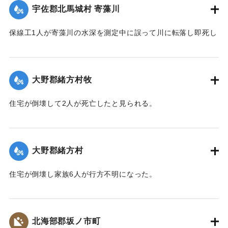
｜固有コード:
00481028
宇佐郡北馬城村 寄藻川
保線工1人が寄藻川の水深を測定中に誤って川に転落し即死し
た。
【出典：大分合同新聞 1943年9月22日朝刊3面】
大野郡緒方村牧
｜固有コード:
00481029
住宅が倒壊して2人が死亡したと見られる。
【出典：大分合同新聞 1943年9月22日夕刊2面】
｜固有コード:
00481022
大野郡緒方村
住宅が倒壊し家族6人が行方不明になった。
【出典：大分合同新聞 1943年9月22日夕刊2面】
｜固有コード:
00481023
北海部郡坂ノ市町