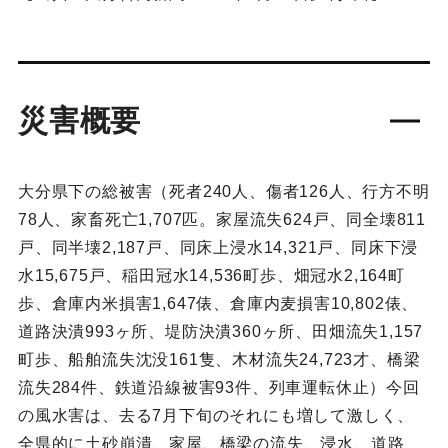
災害概要
大分県下の総被害（死者240人、傷者126人、行方不明
78人、家畜死亡1,707匹。家屋流失624戸、同全壊811
戸、同半壊2,187戸、同床上浸水14,321戸、同床下浸
水15,675戸、稲田冠水14,536町歩、畑冠水2,164町
歩、倉庫内米損害1,647俵、倉庫内麦損害10,802俵、
道路決潰993ヶ所、堤防決潰360ヶ所、田畑流失1,157
町歩、船舶流失沈没161隻、木材流失24,723才、橋梁
流失284件、鉄道沿線被害93件、列車運転休止）今回
の風水害は、去る7月下旬のそれにも増して激しく、
全県的に土砂崩潰、家屋、橋梁の流失、浸水、道路、