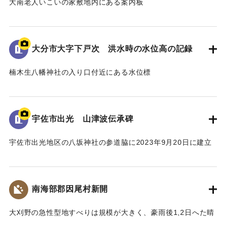
大南老人いこいの家敷地内にある案内板
昭和18年9月台風第26号によって発生した洪水の水位や被害
の詳細が示されている。水位は現在の地面より2.2ｍ。
倒壊家屋30戸、死者11名を出す大惨事であった。
大分市大字下戸次 洪水時の水位高の記録
[学生CERDの感想]
楠木生八幡神社の入り口付近にある水位標
地域住民の交流の場に設置されており、過去の災害について
昭和18年9月台風第26号によって発生した洪水の水位高が記
多くの人に知ってもらうことができる案内板となっている。
録されている。水位は標高14.307ｍに到達した。
【出典：案内板】
併せて昭和20年9月台風第16号、昭和36年10月の大雨によっ
宇佐市出光 山津波伝承碑
て発生した洪水の水位高も記録されている。
｜固有コード:
00481078
宇佐市出光地区の八坂神社の参道脇に2023年9月20日に建立
[学生CERDの感想]
された石碑。
3つの洪水の記録があることによって被害の度合いを比較する
1943（昭和18）年9月20日に発生した大規模な土石流によ
ことができた。その中でも昭和18年の水位高の記録から被害
り、八坂神社周辺の集落が被害を受けた。
の甚大さが伺えた。
南海部郡因尾村新開
災害発生当時の新聞には死者27人と記載されているが、近く
の寺の過去帳によれば、出光地区の死者は29人であった。
｜固有コード:
00481077
大刈野の急性型地すべりは規模が大きく、豪雨後1,2日へた晴
また、八坂神社の本殿は土石流により流失したが、石碑のそ
天の日に発生している。番匠川を堰きとめて天然ダムをつく