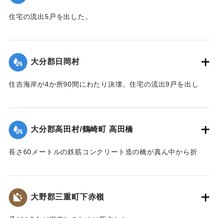
住宅の流出5戸を出した。
【出典：大分合同新聞 1943年9月23日朝刊3面】
｜固有コード:
00481051
大分郡日岡村
住吉海岸が4か所90間にわたり決壊。住宅の流出9戸を出し
た。
【出典：大分合同新聞 1943年9月23日朝刊3面】
大分郡高田村/鶴崎町 高田橋
｜固有コード:
00481052
長さ60メートルの鉄筋コンクリート造の橋が真ん中から折
れ、橋のたもとから両岸に並ぶような形になった。
【出典：大分合同新聞 1943年9月23日朝刊3面】
大野郡三重町下赤嶺
｜固有コード:
00481053