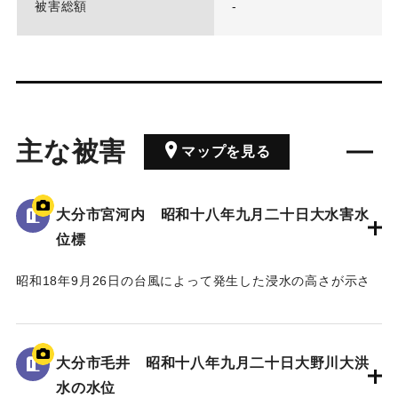
被害総額
-
主な被害
マップを見る
大分市宮河内 昭和十八年九月二十日大水害水
位標
昭和18年9月26日の台風によって発生した浸水の高さが示さ
れている。
水位は看板の上にある水平の棒の位置であり、地面から3.5 m
の高さがある。
大分市毛井 昭和十八年九月二十日大野川大洪
水の水位
｜固有コード:
00481082