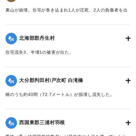
裏山が崩壊。住宅が巻き込まれ1人が圧死、2人の負傷者を出
した。
【出典：大分合同新聞 1943年9月22日夕刊2面】
北海部郡丹生村
｜固有コード:
00481024
住宅流失3、半壊1の被害が出た。
【出典：大分合同新聞 1943年9月22日夕刊2面】
｜固有コード:
00481025
大分郡判田村/戸次町 白滝橋
橋のうち約40間（72.7メートル）が損壊し流失した。
【出典：大分合同新聞 1943年9月22日夕刊2面】
｜固有コード:
00481018
西国東郡三浦村羽根