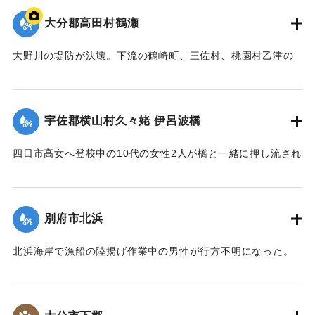
【出典：大分合同新聞 1943年9月22日夕刊2面】
大分郡高田村鶴瀬
｜固有コード:
00481016
大野川の堤防が決壊。下流の鶴崎町、三佐村、桃園村乙津の
一帯4000戸が浸水した。大野川は明治26年の洪水の水量を基
準に、以降50年の水勢を調査して河川改修工事を行い、さら
に大洪水のときより4尺（1.2メートル）も高く堤防を築いて
宇佐郡横山村久々姥 伊呂波橋
いた。堤防近くの鶴瀬集落は10数戸が一気に押し流され、7人
が死亡した。
四日市高女へ登校中の10代の女性2人が橋と一緒に押し流され
【出典：大分合同新聞 1943年9月21日朝刊2面、9月29日朝
行方不明になった。その後午前9時までに遺体が発見され収容
刊3面】
された。
【出典：大分合同新聞 1943年9月21日朝刊2面】
別府市北浜
｜固有コード:
00481009
｜固有コード:
00481010
北浜海岸で漁船の陸揚げ作業中の男性が行方不明になった。
【出典：大分合同新聞 1943年9月21日朝刊2面】
｜固有コード:
00481011