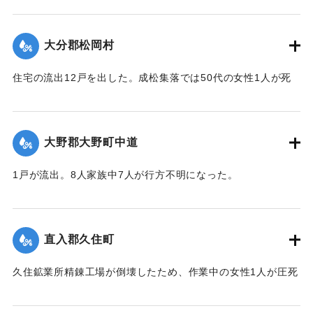
【出典：大分合同新聞 1943年9月23日朝刊3面、9月29日朝
刊3面】
大分郡松岡村
｜固有コード:
00481048
住宅の流出12戸を出した。成松集落では50代の女性1人が死
亡した。
【出典：大分合同新聞 1943年9月23日朝刊3面、9月29日朝
刊3面】
大野郡大野町中道
｜固有コード:
00481049
1戸が流出。8人家族中7人が行方不明になった。
【出典：大分合同新聞 1943年9月22日朝刊3面】
｜固有コード:
00481043
直入郡久住町
久住鉱業所精錬工場が倒壊したため、作業中の女性1人が圧死
した。