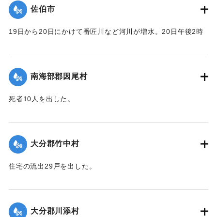
｜固有コード:
00481055
佐伯市
19日から20日にかけて番匠川など河川が増水。20日午後2時
頃には市内で軒下浸水1000戸あまりとなり、死者13人を出し
た。現地では警防団が平屋の住民をほかの2階建ての家へ避難
させるなどした。
南海部郡因尾村
【出典：大分合同新聞 1943年9月25日朝刊2面】
死者10人を出した。
｜固有コード:
00481056
【出典：大分合同新聞 1943年9月25日朝刊2面】
｜固有コード:
00481057
大分郡竹中村
住宅の流出29戸を出した。
【出典：大分合同新聞 1943年9月23日朝刊3面】
｜固有コード:
00481050
大分郡川添村