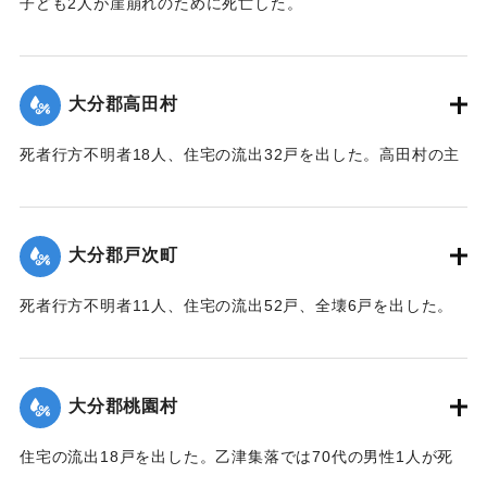
子ども2人が崖崩れのために死亡した。
【出典：大分合同新聞 1943年9月23日夕刊2面】
｜固有コード:
00481045
大分郡高田村
死者行方不明者18人、住宅の流出32戸を出した。高田村の主
要な産業である野菜畑は中鶴瀬集落付近で3〜5尺の（1.2〜
1.5メートル）砂利に埋まり、半数の約100町歩は3〜4寸
（9〜12センチ）の泥で覆われ収穫を迎えたごぼうはほとんど
大分郡戸次町
全滅した。
【出典：大分合同新聞 1943年9月23日朝刊3面】
死者行方不明者11人、住宅の流出52戸、全壊6戸を出した。
中戸次の死者は8人に達した。
｜固有コード:
00481046
【出典：大分合同新聞 1943年9月23日朝刊3面】
大分郡桃園村
｜固有コード:
00481047
住宅の流出18戸を出した。乙津集落では70代の男性1人が死
亡した。