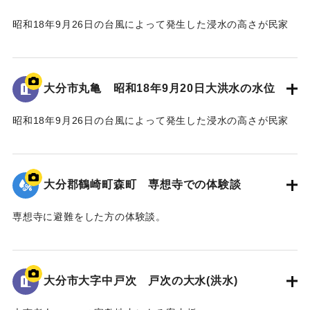
昭和18年9月26日の台風によって発生した浸水の高さが民家
の壁に示されている。
水位は地面から3.5 mの位置に示されている。
大分市丸亀 昭和18年9月20日大洪水の水位
｜固有コード:
00481081
昭和18年9月26日の台風によって発生した浸水の高さが民家
の蔵の壁に示されている。水位は地面から2.4 mの位置に示さ
れている。
大分郡鶴崎町森町 専想寺での体験談
｜固有コード:
00481080
専想寺に避難をした方の体験談。
専想寺では本堂まであと50cmのところまで水位が上がった。
流されてきた家が境内のムクノキに引っかかった。
翌日の昼頃には水が引いていた。
大分市大字中戸次 戸次の大水(洪水)
｜固有コード:
00481079