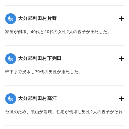
【出典：大分合同新聞 1943年9月21日朝刊2面】
｜固有コード:
00481013
大分郡判田村片野
家屋が倒壊、40代と20代の女性2人の親子が圧死した。
【出典：大分合同新聞 1943年9月22日夕刊2面】
｜固有コード:
00481014
大分郡判田村下判田
軒下まで浸水し70代の男性が溺死した。
【出典：大分合同新聞 1943年9月22日夕刊2面】
｜固有コード:
00481015
大分郡判田村高江
台風のため、裏山が崩壊。住宅が倒壊し男性2人の親子がそれ
ぞれ重傷、軽傷を負った。