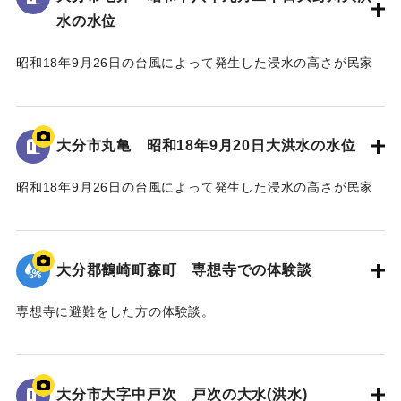
水の水位
｜固有コード:
00481082
昭和18年9月26日の台風によって発生した浸水の高さが民家
の壁に示されている。
水位は地面から3.5 mの位置に示されている。
大分市丸亀 昭和18年9月20日大洪水の水位
｜固有コード:
00481081
昭和18年9月26日の台風によって発生した浸水の高さが民家
の蔵の壁に示されている。水位は地面から2.4 mの位置に示さ
れている。
大分郡鶴崎町森町 専想寺での体験談
｜固有コード:
00481080
専想寺に避難をした方の体験談。
専想寺では本堂まであと50cmのところまで水位が上がった。
流されてきた家が境内のムクノキに引っかかった。
翌日の昼頃には水が引いていた。
大分市大字中戸次 戸次の大水(洪水)