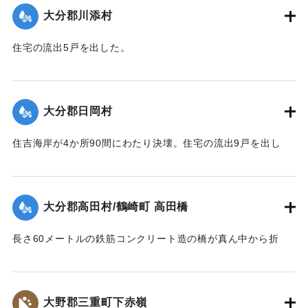
｜固有コード:
00481050
大分郡川添村
住宅の流出5戸を出した。
【出典：大分合同新聞 1943年9月23日朝刊3面】
｜固有コード:
00481051
大分郡日岡村
住吉海岸が4か所90間にわたり決壊。住宅の流出9戸を出し
た。
【出典：大分合同新聞 1943年9月23日朝刊3面】
大分郡高田村/鶴崎町 高田橋
｜固有コード:
00481052
長さ60メートルの鉄筋コンクリート造の橋が真ん中から折
れ、橋のたもとから両岸に並ぶような形になった。
【出典：大分合同新聞 1943年9月23日朝刊3面】
大野郡三重町下赤嶺