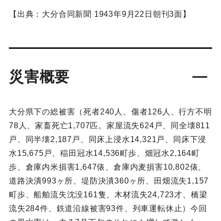
【出典：大分合同新聞 1943年9月22日朝刊3面】
災害概要
大分県下の総被害（死者240人、傷者126人、行方不明
78人、家畜死亡1,707匹。家屋流失624戸、同全壊811
戸、同半壊2,187戸、同床上浸水14,321戸、同床下浸
水15,675戸、稲田冠水14,536町歩、畑冠水2,164町
歩、倉庫内米損害1,647俵、倉庫内麦損害10,802俵、
道路決潰993ヶ所、堤防決潰360ヶ所、田畑流失1,157
町歩、船舶流失沈没161隻、木材流失24,723才、橋梁
流失284件、鉄道沿線被害93件、列車運転休止）今回