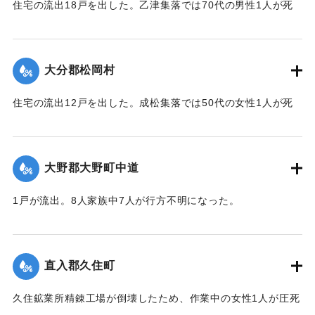
住宅の流出18戸を出した。乙津集落では70代の男性1人が死
亡した。
【出典：大分合同新聞 1943年9月23日朝刊3面、9月29日朝
刊3面】
大分郡松岡村
｜固有コード:
00481048
住宅の流出12戸を出した。成松集落では50代の女性1人が死
亡した。
【出典：大分合同新聞 1943年9月23日朝刊3面、9月29日朝
刊3面】
大野郡大野町中道
｜固有コード:
00481049
1戸が流出。8人家族中7人が行方不明になった。
【出典：大分合同新聞 1943年9月22日朝刊3面】
｜固有コード:
00481043
直入郡久住町
久住鉱業所精錬工場が倒壊したため、作業中の女性1人が圧死