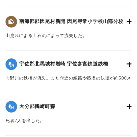
乗客150名を乗せた列車が立ち往生した。太平洋戦争中のこと
なわれた。23日には和泉少将の指揮する速見郡在京軍人会員
て、災害の実相を伝承するとともに、その風化を防ぎ、防
であるから乗客の中には多くの応召兵も含まれていた。立石
800人が駆けつけ国道の復旧作業に当ったが、作業は困難を極
災・減災対策の強化及び防災意識向上を図るため、ここに石
駅付近の街は浸水し濁流が洗っていたが、立石町長は、婦人
め車馬が通行できるようになったのは10月3日であった。
南海部郡因尾村新開 因尾尋常小学校山部分校
碑を建立します。
会員を召集して炊き出しをし、列車の乗客に配給した。
令和五年九月二十日
【出典：山香町誌（山香町誌刊行会、1982）（おおいた石造
【出典：山香町誌（山香町誌刊行会、1982）（おおいた石造
山崩れによる土石流によって流失した。
遺族関係者一同
文化研究会 松原保則氏の報告による）】
文化研究会 松原保則氏の報告による）】
出光自治区
【出典：分教場の跡を訪ねて その3 : 本匠西小学校 山部分校
｜固有コード:
00481072
樫峯分校,高司良恵,佐伯史談172,1996.6）】
【出典：碑文・宇佐市出光自治区】
｜固有コード:
00481073
宇佐郡北馬城村岩崎 宇佐参宮鉄道鉄橋
｜固有コード:
00481074
｜固有コード:
00481076
向野川の鉄橋が流失。また付近の線路や築堤の決壊が約500メ
ートルに達した。
【出典：大分新聞 1943年9月27日朝刊3面】
大分郡鶴崎町森
｜固有コード:
00481067
死者7人を出した。
【出典：大分新聞 1943年9月29日朝刊3面】