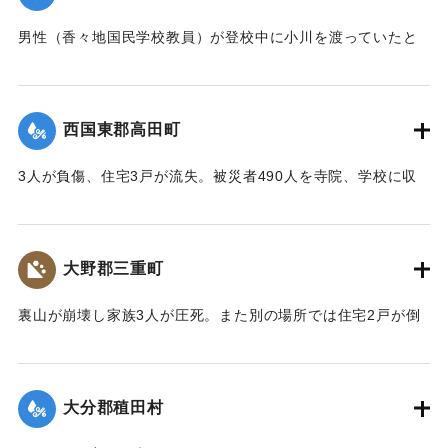
男性（香々地国民学校教員）が登校中に小川を渡っていたと
きに溺死した。
【出典：大分合同新聞 1943年9月22日夕刊2面】
西国東郡高田町
｜固有コード:
00481019
3人が負傷、住宅3戸が流失。被災者490人を寺院、学校に収
容し炊き出しを行った。
【出典：大分合同新聞 1943年9月22日夕刊2面】
大野郡三重町
｜固有コード:
00481020
裏山が崩壊し家族3人が圧死。また別の場所では住宅2戸が倒
壊し死傷者がいる見込み。
【出典：大分合同新聞 1943年9月22日夕刊2面】
大分郡稙田村
｜固有コード:
00481021