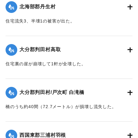
北海部郡丹生村
｜固有コード:
00481024
住宅流失3、半壊1の被害が出た。
【出典：大分合同新聞 1943年9月22日夕刊2面】
｜固有コード:
00481025
大分郡判田村高取
住宅裏の崖が崩壊して1軒が全壊した。
【出典：大分合同新聞 1943年9月22日夕刊2面】
｜固有コード:
00481017
大分郡判田村/戸次町 白滝橋
橋のうち約40間（72.7メートル）が損壊し流失した。
【出典：大分合同新聞 1943年9月22日夕刊2面】
｜固有コード:
00481018
西国東郡三浦村羽根