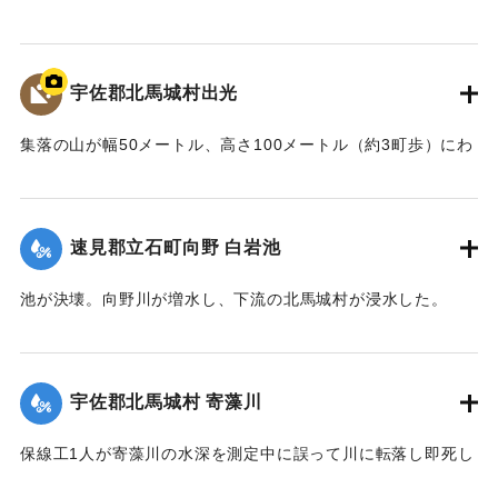
【出典：大分合同新聞 1943年9月22日夕刊2面】
｜固有コード:
00481026
宇佐郡北馬城村出光
集落の山が幅50メートル、高さ100メートル（約3町歩）にわ
たって流出。住宅6戸が巻き込まれ27人が死亡した。
【出典：北馬城の昔をたずねて（北馬城の昔をたずねる
会）】
速見郡立石町向野 白岩池
｜固有コード:
00481027
池が決壊。向野川が増水し、下流の北馬城村が浸水した。
【出典：大分合同新聞 1943年9月22日朝刊3面】
｜固有コード:
00481028
宇佐郡北馬城村 寄藻川
保線工1人が寄藻川の水深を測定中に誤って川に転落し即死し
た。