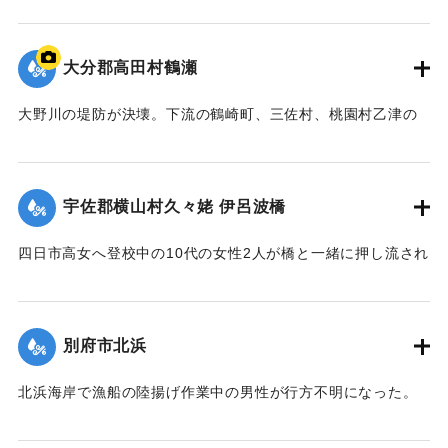
ぞれ重傷、軽傷を負った。
【出典：大分合同新聞 1943年9月22日夕刊2面】
大分郡高田村鶴瀬
｜固有コード:
00481016
大野川の堤防が決壊。下流の鶴崎町、三佐村、桃園村乙津の
一帯4000戸が浸水した。大野川は明治26年の洪水の水量を基
準に、以降50年の水勢を調査して河川改修工事を行い、さら
に大洪水のときより4尺（1.2メートル）も高く堤防を築いて
宇佐郡横山村久々姥 伊呂波橋
いた。堤防近くの鶴瀬集落は10数戸が一気に押し流され、7人
が死亡した。
四日市高女へ登校中の10代の女性2人が橋と一緒に押し流され
【出典：大分合同新聞 1943年9月21日朝刊2面、9月29日朝
行方不明になった。その後午前9時までに遺体が発見され収容
刊3面】
された。
【出典：大分合同新聞 1943年9月21日朝刊2面】
別府市北浜
｜固有コード:
00481009
｜固有コード:
00481010
北浜海岸で漁船の陸揚げ作業中の男性が行方不明になった。
【出典：大分合同新聞 1943年9月21日朝刊2面】