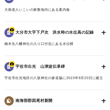
｜固有コード:
00481079
大南老人いこいの家敷地内にある案内板
昭和18年9月台風第26号によって発生した洪水の水位や被害
の詳細が示されている。水位は現在の地面より2.2ｍ。
倒壊家屋30戸、死者11名を出す大惨事であった。
大分市大字下戸次 洪水時の水位高の記録
[学生CERDの感想]
楠木生八幡神社の入り口付近にある水位標
地域住民の交流の場に設置されており、過去の災害について
昭和18年9月台風第26号によって発生した洪水の水位高が記
多くの人に知ってもらうことができる案内板となっている。
録されている。水位は標高14.307ｍに到達した。
【出典：案内板】
併せて昭和20年9月台風第16号、昭和36年10月の大雨によっ
宇佐市出光 山津波伝承碑
て発生した洪水の水位高も記録されている。
｜固有コード:
00481078
宇佐市出光地区の八坂神社の参道脇に2023年9月20日に建立
[学生CERDの感想]
された石碑。
3つの洪水の記録があることによって被害の度合いを比較する
1943（昭和18）年9月20日に発生した大規模な土石流によ
ことができた。その中でも昭和18年の水位高の記録から被害
り、八坂神社周辺の集落が被害を受けた。
の甚大さが伺えた。
南海部郡因尾村新開
災害発生当時の新聞には死者27人と記載されているが、近く
の寺の過去帳によれば、出光地区の死者は29人であった。