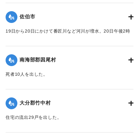
｜固有コード:
00481055
佐伯市
19日から20日にかけて番匠川など河川が増水。20日午後2時
頃には市内で軒下浸水1000戸あまりとなり、死者13人を出し
た。現地では警防団が平屋の住民をほかの2階建ての家へ避難
させるなどした。
南海部郡因尾村
【出典：大分合同新聞 1943年9月25日朝刊2面】
死者10人を出した。
｜固有コード:
00481056
【出典：大分合同新聞 1943年9月25日朝刊2面】
｜固有コード:
00481057
大分郡竹中村
住宅の流出29戸を出した。
【出典：大分合同新聞 1943年9月23日朝刊3面】