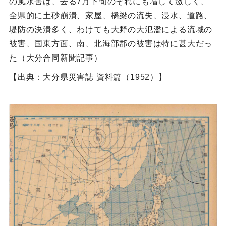
の風水害は、去る7月下旬のそれにも増して激しく、
全県的に土砂崩潰、家屋、橋梁の流失、浸水、道路、
堤防の決潰多く、わけても大野の大氾濫による流域の
被害、国東方面、南、北海部郡の被害は特に甚大だっ
た（大分合同新聞記事）
【出典：大分県災害誌 資料篇（1952）】