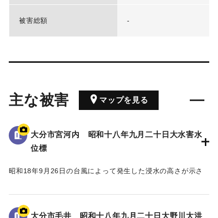
被害総額
-
主な被害
マップを見る
大分市宮河内 昭和十八年九月二十日大水害水
位標
昭和18年9月26日の台風によって発生した浸水の高さが示さ
れている。
水位は看板の上にある水平の棒の位置であり、地面から3.5 m
の高さがある。
大分市毛井 昭和十八年九月二十日大野川大洪