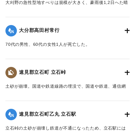
｜固有コード:
00481077
大刈野の急性型地すべりは規模が大きく、豪雨後1,2日へた晴
また、八坂神社の本殿は土石流により流失したが、石碑のそ
天の日に発生している。番匠川を堰きとめて天然ダムをつく
ばにある鳥居は被害を免れた。
り、500m上流の新開部落の小学校校舎を浮上し、2.5～3Km
上流に逆流させ、樫ノ峯部落の下流1Kmのところでとまっ
【碑文】
大分郡高田村常行
た。天然ダムはその後きれて下流に大水害を与えている。奥
昭和一八年（一九四三年）大分県下を襲った台風二十六号
畑の原におこった急性型地すべりは一家5名を生き埋めにし、
は、九月二十日、宇佐市の旧北馬城村出光地区に「山津波」
70代の男性、60代の女性1人が死亡した。
戸主はいまもなお行方不明である。
を発生させました。道路・河川・田畑などに甚大な被害をも
【出典：大分新聞 1943年9月29日朝刊3面】
【出典：日本の国土 : 自然と開発 下（小出博,東京大学出版
たらしただけでなく、多くの家屋をのみ込み、二十九人もの
会, 1973）】
尊い命を奪いました。
｜固有コード:
00481071
速見郡立石町 立石峠
太平洋戦争中だったこともあり、新聞にも大きくは取り扱
｜固有コード:
00481075
われませんでした。故に、近代の宇佐市災害史上最悪の大惨
土砂が崩壊。国道や鉄道線路の埋没で、国道や鉄道、通信網
事にも拘らず、宇佐市史に記録されることもなく、多くの市
もいっさい途絶えてしまった。21日午後1時、立石町は緊急町
民の記憶から消え去ろうとしていました。
会をを開いて災害復旧対策を協議した。22日には、町民を総
しかし、二十三年前、こうした史実を掘り起こし記録した
動員して立石峠の鉄道線路と国道の復旧作業に着手した。昼
のは、「北馬城の昔をたずねる会」の皆さんでした。その活
速見郡立石町乙丸 立石駅
夜兼行の奮闘のかいあって23日午前中には、早くも列車の開
動に対して改めて敬意を表します。
通を見ることができた。作業に当った人数は、のべ2000人に
令和五年はこの災害から八十年目の節目の年に当たりま
立石峠の土砂が崩壊し鉄道が不通になったため、立石駅には
及んだが、食事は、すべて婦人会員の炊き出しによってまか
す。犠牲となられた方々に謹んで哀悼の誠を捧げます。そし