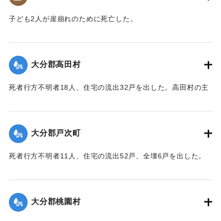
｜固有コード:
00481053
子ども2人が崖崩れのために死亡した。
【出典：大分合同新聞 1943年9月23日夕刊2面】
｜固有コード:
00481045
大分郡高田村
死者行方不明者18人、住宅の流出32戸を出した。高田村の主
要な産業である野菜畑は中鶴瀬集落付近で3〜5尺の（1.2〜
1.5メートル）砂利に埋まり、半数の約100町歩は3〜4寸
（9〜12センチ）の泥で覆われ収穫を迎えたごぼうはほとんど
大分郡戸次町
全滅した。
【出典：大分合同新聞 1943年9月23日朝刊3面】
死者行方不明者11人、住宅の流出52戸、全壊6戸を出した。
中戸次の死者は8人に達した。
｜固有コード:
00481046
【出典：大分合同新聞 1943年9月23日朝刊3面】
大分郡桃園村
｜固有コード:
00481047