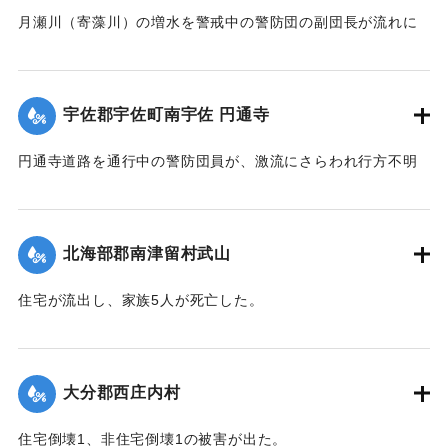
月瀬川（寄藻川）の増水を警戒中の警防団の副団長が流れに
飲み込まれ行方不明になった。
【出典：大分合同新聞 1943年9月22日朝刊3面】
宇佐郡宇佐町南宇佐 円通寺
｜固有コード:
00481032
円通寺道路を通行中の警防団員が、激流にさらわれ行方不明
になった。
【出典：大分合同新聞 1943年9月22日朝刊3面】
北海部郡南津留村武山
｜固有コード:
00481033
住宅が流出し、家族5人が死亡した。
【出典：大分合同新聞 1943年9月22日朝刊3面】
｜固有コード:
00481034
大分郡西庄内村
住宅倒壊1、非住宅倒壊1の被害が出た。