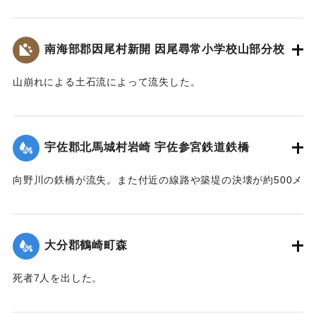
乗客150名を乗せた列車が立ち往生した。太平洋戦争中のこと
なわれた。23日には和泉少将の指揮する速見郡在京軍人会員
て、災害の実相を伝承するとともに、その風化を防ぎ、防
であるから乗客の中には多くの応召兵も含まれていた。立石
800人が駆けつけ国道の復旧作業に当ったが、作業は困難を極
災・減災対策の強化及び防災意識向上を図るため、ここに石
駅付近の街は浸水し濁流が洗っていたが、立石町長は、婦人
め車馬が通行できるようになったのは10月3日であった。
南海部郡因尾村新開 因尾尋常小学校山部分校
碑を建立します。
会員を召集して炊き出しをし、列車の乗客に配給した。
令和五年九月二十日
【出典：山香町誌（山香町誌刊行会、1982）（おおいた石造
【出典：山香町誌（山香町誌刊行会、1982）（おおいた石造
山崩れによる土石流によって流失した。
遺族関係者一同
文化研究会 松原保則氏の報告による）】
文化研究会 松原保則氏の報告による）】
出光自治区
【出典：分教場の跡を訪ねて その3 : 本匠西小学校 山部分校
｜固有コード:
00481072
樫峯分校,高司良恵,佐伯史談172,1996.6）】
【出典：碑文・宇佐市出光自治区】
｜固有コード:
00481073
宇佐郡北馬城村岩崎 宇佐参宮鉄道鉄橋
｜固有コード:
00481074
｜固有コード:
00481076
向野川の鉄橋が流失。また付近の線路や築堤の決壊が約500メ
ートルに達した。
【出典：大分新聞 1943年9月27日朝刊3面】
大分郡鶴崎町森
｜固有コード:
00481067
死者7人を出した。
【出典：大分新聞 1943年9月29日朝刊3面】