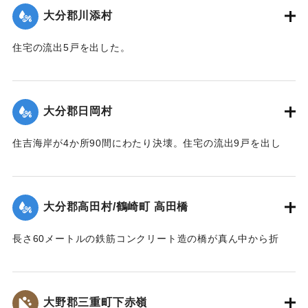
｜固有コード:
00481050
大分郡川添村
住宅の流出5戸を出した。
【出典：大分合同新聞 1943年9月23日朝刊3面】
｜固有コード:
00481051
大分郡日岡村
住吉海岸が4か所90間にわたり決壊。住宅の流出9戸を出し
た。
【出典：大分合同新聞 1943年9月23日朝刊3面】
大分郡高田村/鶴崎町 高田橋
｜固有コード:
00481052
長さ60メートルの鉄筋コンクリート造の橋が真ん中から折
れ、橋のたもとから両岸に並ぶような形になった。
【出典：大分合同新聞 1943年9月23日朝刊3面】
大野郡三重町下赤嶺