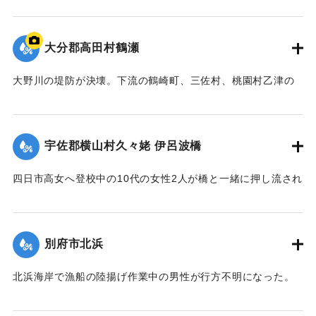
ぞれ重傷、軽傷を負った。
【出典：大分合同新聞 1943年9月22日夕刊2面】
大分郡高田村鶴瀬
｜固有コード:
00481016
大野川の堤防が決壊。下流の鶴崎町、三佐村、桃園村乙津の
一帯4000戸が浸水した。大野川は明治26年の洪水の水量を基
準に、以降50年の水勢を調査して河川改修工事を行い、さら
に大洪水のときより4尺（1.2メートル）も高く堤防を築いて
宇佐郡横山村久々姥 伊呂波橋
いた。堤防近くの鶴瀬集落は10数戸が一気に押し流され、7人
が死亡した。
四日市高女へ登校中の10代の女性2人が橋と一緒に押し流され
【出典：大分合同新聞 1943年9月21日朝刊2面、9月29日朝
行方不明になった。その後午前9時までに遺体が発見され収容
刊3面】
された。
【出典：大分合同新聞 1943年9月21日朝刊2面】
別府市北浜
｜固有コード:
00481009
｜固有コード:
00481010
北浜海岸で漁船の陸揚げ作業中の男性が行方不明になった。
【出典：大分合同新聞 1943年9月21日朝刊2面】