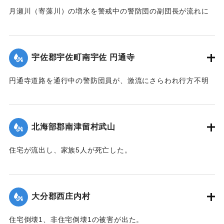
月瀬川（寄藻川）の増水を警戒中の警防団の副団長が流れに
飲み込まれ行方不明になった。
【出典：大分合同新聞 1943年9月22日朝刊3面】
宇佐郡宇佐町南宇佐 円通寺
｜固有コード:
00481032
円通寺道路を通行中の警防団員が、激流にさらわれ行方不明
になった。
【出典：大分合同新聞 1943年9月22日朝刊3面】
北海部郡南津留村武山
｜固有コード:
00481033
住宅が流出し、家族5人が死亡した。
【出典：大分合同新聞 1943年9月22日朝刊3面】
｜固有コード:
00481034
大分郡西庄内村
住宅倒壊1、非住宅倒壊1の被害が出た。