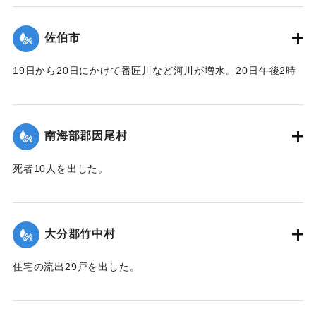
｜固有コード:
00481055
佐伯市
19日から20日にかけて番匠川など河川が増水。20日午後2時
頃には市内で軒下浸水1000戸あまりとなり、死者13人を出し
た。現地では警防団が平屋の住民をほかの2階建ての家へ避難
させるなどした。
南海部郡因尾村
【出典：大分合同新聞 1943年9月25日朝刊2面】
死者10人を出した。
｜固有コード:
00481056
【出典：大分合同新聞 1943年9月25日朝刊2面】
｜固有コード:
00481057
大分郡竹中村
住宅の流出29戸を出した。
【出典：大分合同新聞 1943年9月23日朝刊3面】