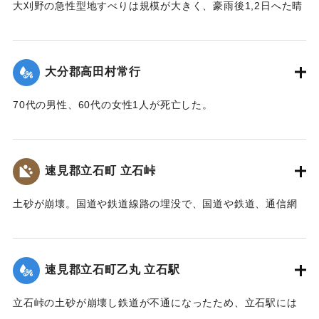
｜固有コード:
00481077
大刈野の急性型地すべりは規模が大きく、豪雨後1,2日へた晴
また、八坂神社の本殿は土石流により流失したが、石碑のそ
天の日に発生している。番匠川を堰きとめて天然ダムをつく
ばにある鳥居は被害を免れた。
り、500m上流の新開部落の小学校校舎を浮上し、2.5～3Km
上流に逆流させ、樫ノ峯部落の下流1Kmのところでとまっ
【碑文】
大分郡高田村常行
た。天然ダムはその後きれて下流に大水害を与えている。奥
昭和一八年（一九四三年）大分県下を襲った台風二十六号
畑の原におこった急性型地すべりは一家5名を生き埋めにし、
は、九月二十日、宇佐市の旧北馬城村出光地区に「山津波」
70代の男性、60代の女性1人が死亡した。
戸主はいまもなお行方不明である。
を発生させました。道路・河川・田畑などに甚大な被害をも
【出典：大分新聞 1943年9月29日朝刊3面】
【出典：日本の国土 : 自然と開発 下（小出博,東京大学出版
たらしただけでなく、多くの家屋をのみ込み、二十九人もの
会, 1973）】
尊い命を奪いました。
｜固有コード:
00481071
速見郡立石町 立石峠
太平洋戦争中だったこともあり、新聞にも大きくは取り扱
｜固有コード:
00481075
われませんでした。故に、近代の宇佐市災害史上最悪の大惨
土砂が崩壊。国道や鉄道線路の埋没で、国道や鉄道、通信網
事にも拘らず、宇佐市史に記録されることもなく、多くの市
もいっさい途絶えてしまった。21日午後1時、立石町は緊急町
民の記憶から消え去ろうとしていました。
会をを開いて災害復旧対策を協議した。22日には、町民を総
しかし、二十三年前、こうした史実を掘り起こし記録した
動員して立石峠の鉄道線路と国道の復旧作業に着手した。昼
のは、「北馬城の昔をたずねる会」の皆さんでした。その活
速見郡立石町乙丸 立石駅
夜兼行の奮闘のかいあって23日午前中には、早くも列車の開
動に対して改めて敬意を表します。
通を見ることができた。作業に当った人数は、のべ2000人に
令和五年はこの災害から八十年目の節目の年に当たりま
立石峠の土砂が崩壊し鉄道が不通になったため、立石駅には
及んだが、食事は、すべて婦人会員の炊き出しによってまか
す。犠牲となられた方々に謹んで哀悼の誠を捧げます。そし