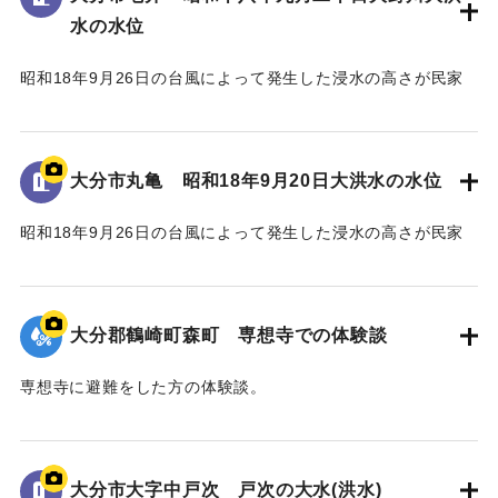
水の水位
｜固有コード:
00481082
昭和18年9月26日の台風によって発生した浸水の高さが民家
の壁に示されている。
水位は地面から3.5 mの位置に示されている。
大分市丸亀 昭和18年9月20日大洪水の水位
｜固有コード:
00481081
昭和18年9月26日の台風によって発生した浸水の高さが民家
の蔵の壁に示されている。水位は地面から2.4 mの位置に示さ
れている。
大分郡鶴崎町森町 専想寺での体験談
｜固有コード:
00481080
専想寺に避難をした方の体験談。
専想寺では本堂まであと50cmのところまで水位が上がった。
流されてきた家が境内のムクノキに引っかかった。
翌日の昼頃には水が引いていた。
大分市大字中戸次 戸次の大水(洪水)