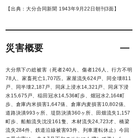
【出典：大分合同新聞 1943年9月22日朝刊3面】
災害概要
大分県下の総被害（死者240人、傷者126人、行方不明
78人、家畜死亡1,707匹。家屋流失624戸、同全壊811
戸、同半壊2,187戸、同床上浸水14,321戸、同床下浸
水15,675戸、稲田冠水14,536町歩、畑冠水2,164町
歩、倉庫内米損害1,647俵、倉庫内麦損害10,802俵、
道路決潰993ヶ所、堤防決潰360ヶ所、田畑流失1,157
町歩、船舶流失沈没161隻、木材流失24,723才、橋梁
流失284件、鉄道沿線被害93件、列車運転休止）今回