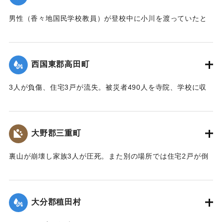
男性（香々地国民学校教員）が登校中に小川を渡っていたと
きに溺死した。
【出典：大分合同新聞 1943年9月22日夕刊2面】
西国東郡高田町
｜固有コード:
00481019
3人が負傷、住宅3戸が流失。被災者490人を寺院、学校に収
容し炊き出しを行った。
【出典：大分合同新聞 1943年9月22日夕刊2面】
大野郡三重町
｜固有コード:
00481020
裏山が崩壊し家族3人が圧死。また別の場所では住宅2戸が倒
壊し死傷者がいる見込み。
【出典：大分合同新聞 1943年9月22日夕刊2面】
大分郡稙田村
｜固有コード:
00481021