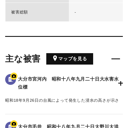
被害総額
-
主な被害
マップを見る
大分市宮河内 昭和十八年九月二十日大水害水
位標
昭和18年9月26日の台風によって発生した浸水の高さが示さ
れている。
水位は看板の上にある水平の棒の位置であり、地面から3.5 m
の高さがある。
大分市毛井 昭和十八年九月二十日大野川大洪