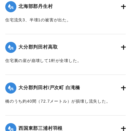
北海部郡丹生村
｜固有コード:
00481024
住宅流失3、半壊1の被害が出た。
【出典：大分合同新聞 1943年9月22日夕刊2面】
｜固有コード:
00481025
大分郡判田村高取
住宅裏の崖が崩壊して1軒が全壊した。
【出典：大分合同新聞 1943年9月22日夕刊2面】
｜固有コード:
00481017
大分郡判田村/戸次町 白滝橋
橋のうち約40間（72.7メートル）が損壊し流失した。
【出典：大分合同新聞 1943年9月22日夕刊2面】
｜固有コード:
00481018
西国東郡三浦村羽根