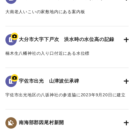
｜固有コード:
00481079
大南老人いこいの家敷地内にある案内板
昭和18年9月台風第26号によって発生した洪水の水位や被害
の詳細が示されている。水位は現在の地面より2.2ｍ。
倒壊家屋30戸、死者11名を出す大惨事であった。
大分市大字下戸次 洪水時の水位高の記録
[学生CERDの感想]
楠木生八幡神社の入り口付近にある水位標
地域住民の交流の場に設置されており、過去の災害について
昭和18年9月台風第26号によって発生した洪水の水位高が記
多くの人に知ってもらうことができる案内板となっている。
録されている。水位は標高14.307ｍに到達した。
【出典：案内板】
併せて昭和20年9月台風第16号、昭和36年10月の大雨によっ
宇佐市出光 山津波伝承碑
て発生した洪水の水位高も記録されている。
｜固有コード:
00481078
宇佐市出光地区の八坂神社の参道脇に2023年9月20日に建立
[学生CERDの感想]
された石碑。
3つの洪水の記録があることによって被害の度合いを比較する
1943（昭和18）年9月20日に発生した大規模な土石流によ
ことができた。その中でも昭和18年の水位高の記録から被害
り、八坂神社周辺の集落が被害を受けた。
の甚大さが伺えた。
南海部郡因尾村新開
災害発生当時の新聞には死者27人と記載されているが、近く
の寺の過去帳によれば、出光地区の死者は29人であった。