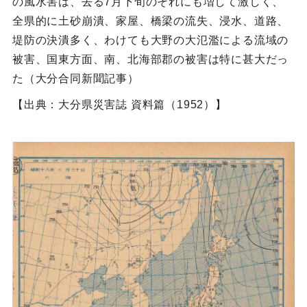
の風水害は、去る7月下旬のそれにも増して激しく、
全県的に土砂崩潰、家屋、橋梁の流失、浸水、道路、
堤防の決潰多く、わけても大野の大氾濫による流域の
被害、国東方面、南、北海部郡の被害は特に甚大だっ
た（大分合同新聞記事）
【出典：大分県災害誌 資料篇（1952）】