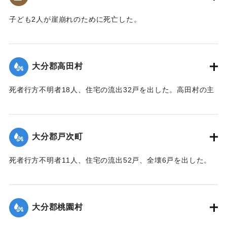
｜固有コード:
00481053
子ども2人が崖崩れのために死亡した。
【出典：大分合同新聞 1943年9月23日夕刊2面】
｜固有コード:
00481045
大分郡高田村
死者行方不明者18人、住宅の流出32戸を出した。高田村の主
要な産業である野菜畑は中鶴瀬集落付近で3〜5尺の（1.2〜
1.5メートル）砂利に埋まり、半数の約100町歩は3〜4寸
（9〜12センチ）の泥で覆われ収穫を迎えたごぼうはほとんど
大分郡戸次町
全滅した。
【出典：大分合同新聞 1943年9月23日朝刊3面】
死者行方不明者11人、住宅の流出52戸、全壊6戸を出した。
中戸次の死者は8人に達した。
｜固有コード:
00481046
【出典：大分合同新聞 1943年9月23日朝刊3面】
大分郡桃園村
｜固有コード:
00481047