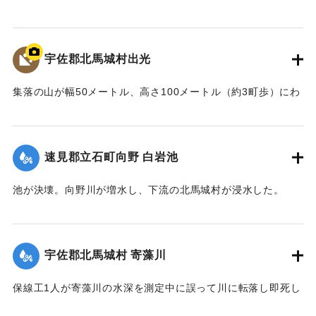
【出典：大分合同新聞 1943年9月22日夕刊2面】
｜固有コード:
00481026
宇佐郡北馬城村出光
集落の山が幅50メートル、高さ100メートル（約3町歩）にわ
たって流出。住宅6戸が巻き込まれ27人が死亡した。
【出典：北馬城の昔をたずねて（北馬城の昔をたずねる
会）】
速見郡立石町向野 白岩池
｜固有コード:
00481027
池が決壊。向野川が増水し、下流の北馬城村が浸水した。
【出典：大分合同新聞 1943年9月22日朝刊3面】
｜固有コード:
00481028
宇佐郡北馬城村 寄藻川
保線工1人が寄藻川の水深を測定中に誤って川に転落し即死し
た。