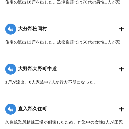
住宅の流出18戸を出した。乙津集落では70代の男性1人が死
亡した。
【出典：大分合同新聞 1943年9月23日朝刊3面、9月29日朝
刊3面】
大分郡松岡村
｜固有コード:
00481048
住宅の流出12戸を出した。成松集落では50代の女性1人が死
亡した。
【出典：大分合同新聞 1943年9月23日朝刊3面、9月29日朝
刊3面】
大野郡大野町中道
｜固有コード:
00481049
1戸が流出。8人家族中7人が行方不明になった。
【出典：大分合同新聞 1943年9月22日朝刊3面】
｜固有コード:
00481043
直入郡久住町
久住鉱業所精錬工場が倒壊したため、作業中の女性1人が圧死