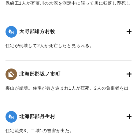
保線工1人が寄藻川の水深を測定中に誤って川に転落し即死し
た。
【出典：大分合同新聞 1943年9月22日朝刊3面】
大野郡緒方村牧
｜固有コード:
00481029
住宅が倒壊して2人が死亡したと見られる。
【出典：大分合同新聞 1943年9月22日夕刊2面】
｜固有コード:
00481022
北海部郡坂ノ市町
裏山が崩壊。住宅が巻き込まれ1人が圧死、2人の負傷者を出
した。
【出典：大分合同新聞 1943年9月22日夕刊2面】
北海部郡丹生村
｜固有コード:
00481024
住宅流失3、半壊1の被害が出た。