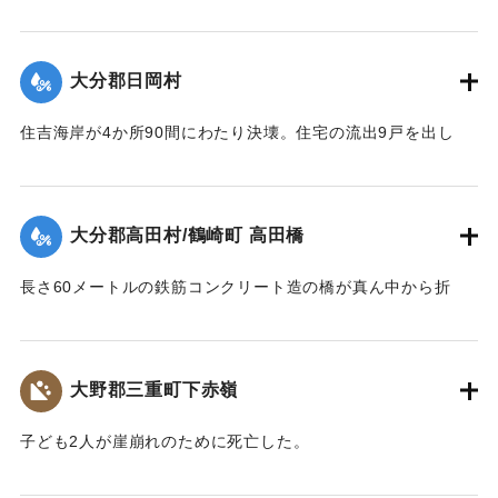
【出典：大分合同新聞 1943年9月23日朝刊3面】
｜固有コード:
00481051
大分郡日岡村
住吉海岸が4か所90間にわたり決壊。住宅の流出9戸を出し
た。
【出典：大分合同新聞 1943年9月23日朝刊3面】
大分郡高田村/鶴崎町 高田橋
｜固有コード:
00481052
長さ60メートルの鉄筋コンクリート造の橋が真ん中から折
れ、橋のたもとから両岸に並ぶような形になった。
【出典：大分合同新聞 1943年9月23日朝刊3面】
大野郡三重町下赤嶺
｜固有コード:
00481053
子ども2人が崖崩れのために死亡した。
【出典：大分合同新聞 1943年9月23日夕刊2面】