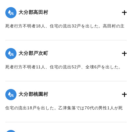
｜固有コード:
00481045
大分郡高田村
死者行方不明者18人、住宅の流出32戸を出した。高田村の主
要な産業である野菜畑は中鶴瀬集落付近で3〜5尺の（1.2〜
1.5メートル）砂利に埋まり、半数の約100町歩は3〜4寸
（9〜12センチ）の泥で覆われ収穫を迎えたごぼうはほとんど
大分郡戸次町
全滅した。
【出典：大分合同新聞 1943年9月23日朝刊3面】
死者行方不明者11人、住宅の流出52戸、全壊6戸を出した。
中戸次の死者は8人に達した。
｜固有コード:
00481046
【出典：大分合同新聞 1943年9月23日朝刊3面】
大分郡桃園村
｜固有コード:
00481047
住宅の流出18戸を出した。乙津集落では70代の男性1人が死
亡した。
【出典：大分合同新聞 1943年9月23日朝刊3面、9月29日朝