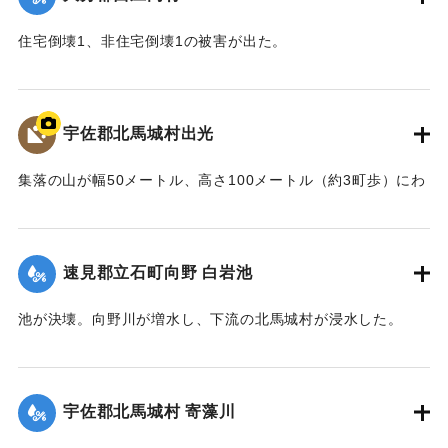
住宅倒壊1、非住宅倒壊1の被害が出た。
【出典：大分合同新聞 1943年9月22日夕刊2面】
｜固有コード:
00481026
宇佐郡北馬城村出光
集落の山が幅50メートル、高さ100メートル（約3町歩）にわ
たって流出。住宅6戸が巻き込まれ27人が死亡した。
【出典：北馬城の昔をたずねて（北馬城の昔をたずねる
会）】
速見郡立石町向野 白岩池
｜固有コード:
00481027
池が決壊。向野川が増水し、下流の北馬城村が浸水した。
【出典：大分合同新聞 1943年9月22日朝刊3面】
｜固有コード:
00481028
宇佐郡北馬城村 寄藻川