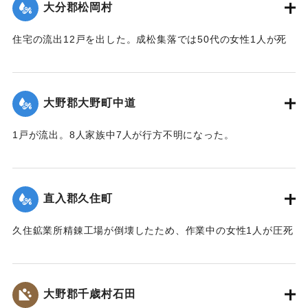
刊3面】
大分郡松岡村
｜固有コード:
00481048
住宅の流出12戸を出した。成松集落では50代の女性1人が死
亡した。
【出典：大分合同新聞 1943年9月23日朝刊3面、9月29日朝
刊3面】
大野郡大野町中道
｜固有コード:
00481049
1戸が流出。8人家族中7人が行方不明になった。
【出典：大分合同新聞 1943年9月22日朝刊3面】
｜固有コード:
00481043
直入郡久住町
久住鉱業所精錬工場が倒壊したため、作業中の女性1人が圧死
した。
【出典：大分合同新聞 1943年9月22日朝刊3面】
大野郡千歳村石田
｜固有コード:
00481044