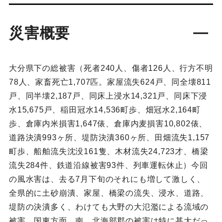
災害概要
大分県下の総被害（死者240人、傷者126人、行方不明
78人、家畜死亡1,707匹。家屋流失624戸、同全壊811
戸、同半壊2,187戸、同床上浸水14,321戸、同床下浸
水15,675戸、稲田冠水14,536町歩、畑冠水2,164町
歩、倉庫内米損害1,647俵、倉庫内麦損害10,802俵、
道路決潰993ヶ所、堤防決潰360ヶ所、田畑流失1,157
町歩、船舶流失沈没161隻、木材流失24,723才、橋梁
流失284件、鉄道沿線被害93件、列車運転休止）今回
の風水害は、去る7月下旬のそれにも増して激しく、
全県的に土砂崩潰、家屋、橋梁の流失、浸水、道路、
堤防の決潰多く、わけても大野の大氾濫による流域の
被害、国東方面、南、北海部郡の被害は特に甚大だっ