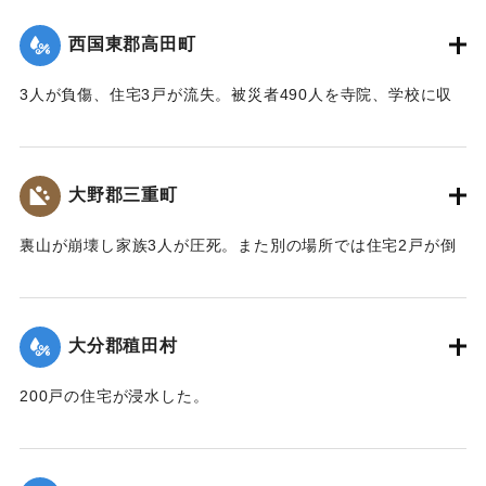
【出典：大分合同新聞 1943年9月22日夕刊2面】
西国東郡高田町
｜固有コード:
00481019
3人が負傷、住宅3戸が流失。被災者490人を寺院、学校に収
容し炊き出しを行った。
【出典：大分合同新聞 1943年9月22日夕刊2面】
大野郡三重町
｜固有コード:
00481020
裏山が崩壊し家族3人が圧死。また別の場所では住宅2戸が倒
壊し死傷者がいる見込み。
【出典：大分合同新聞 1943年9月22日夕刊2面】
大分郡稙田村
｜固有コード:
00481021
200戸の住宅が浸水した。
【出典：大分合同新聞 1943年9月21日朝刊2面】
｜固有コード:
00481013