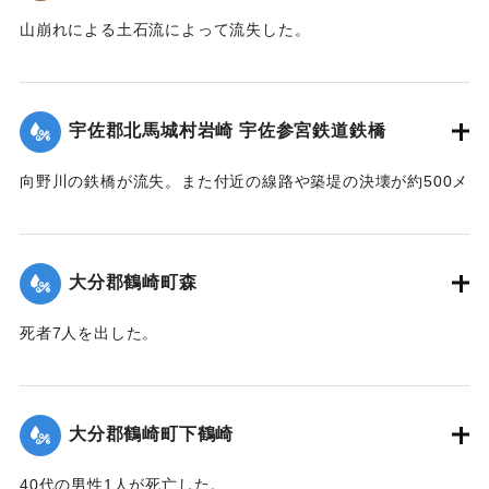
令和五年九月二十日
【出典：山香町誌（山香町誌刊行会、1982）（おおいた石造
【出典：山香町誌（山香町誌刊行会、1982）（おおいた石造
山崩れによる土石流によって流失した。
遺族関係者一同
文化研究会 松原保則氏の報告による）】
文化研究会 松原保則氏の報告による）】
出光自治区
【出典：分教場の跡を訪ねて その3 : 本匠西小学校 山部分校
｜固有コード:
00481072
樫峯分校,高司良恵,佐伯史談172,1996.6）】
【出典：碑文・宇佐市出光自治区】
｜固有コード:
00481073
宇佐郡北馬城村岩崎 宇佐参宮鉄道鉄橋
｜固有コード:
00481074
｜固有コード:
00481076
向野川の鉄橋が流失。また付近の線路や築堤の決壊が約500メ
ートルに達した。
【出典：大分新聞 1943年9月27日朝刊3面】
大分郡鶴崎町森
｜固有コード:
00481067
死者7人を出した。
【出典：大分新聞 1943年9月29日朝刊3面】
｜固有コード:
00481068
大分郡鶴崎町下鶴崎
40代の男性1人が死亡した。