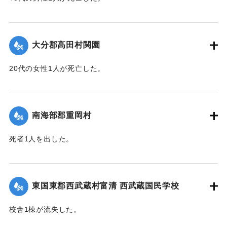
【出典：大分新聞 1943年9月29日朝刊3面】
｜固有コード:
00481069
大分郡高田村関園
20代の女性1人が死亡した。
【出典：大分新聞 1943年9月29日朝刊3面】
｜固有コード:
00481070
南海部郡重岡村
死者1人を出した。
【出典：大分合同新聞 1943年9月25日朝刊2面】
｜固有コード:
00481062
東国東郡西武蔵村富清 西武蔵国民学校
校舎1棟が流失した。