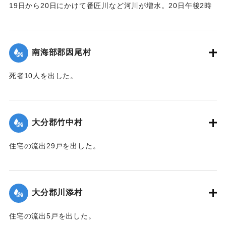
19日から20日にかけて番匠川など河川が増水。20日午後2時
頃には市内で軒下浸水1000戸あまりとなり、死者13人を出し
た。現地では警防団が平屋の住民をほかの2階建ての家へ避難
させるなどした。
南海部郡因尾村
【出典：大分合同新聞 1943年9月25日朝刊2面】
死者10人を出した。
｜固有コード:
00481056
【出典：大分合同新聞 1943年9月25日朝刊2面】
｜固有コード:
00481057
大分郡竹中村
住宅の流出29戸を出した。
【出典：大分合同新聞 1943年9月23日朝刊3面】
｜固有コード:
00481050
大分郡川添村
住宅の流出5戸を出した。