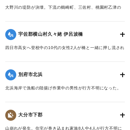
大野川の堤防が決壊。下流の鶴崎町、三佐村、桃園村乙津の
一帯4000戸が浸水した。大野川は明治26年の洪水の水量を基
準に、以降50年の水勢を調査して河川改修工事を行い、さら
に大洪水のときより4尺（1.2メートル）も高く堤防を築いて
宇佐郡横山村久々姥 伊呂波橋
いた。堤防近くの鶴瀬集落は10数戸が一気に押し流され、7人
が死亡した。
四日市高女へ登校中の10代の女性2人が橋と一緒に押し流され
【出典：大分合同新聞 1943年9月21日朝刊2面、9月29日朝
行方不明になった。その後午前9時までに遺体が発見され収容
刊3面】
された。
【出典：大分合同新聞 1943年9月21日朝刊2面】
別府市北浜
｜固有コード:
00481009
｜固有コード:
00481010
北浜海岸で漁船の陸揚げ作業中の男性が行方不明になった。
【出典：大分合同新聞 1943年9月21日朝刊2面】
｜固有コード:
00481011
大分市下郡
山崩れが発生。住宅が巻き込まれ家族8人中4人が行方不明に