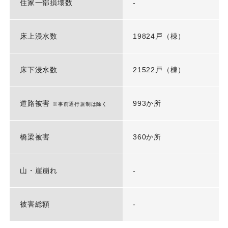
住家一部損壊数
-
床上浸水数
19824戸（棟）
床下浸水数
21522戸（棟）
道路被害
993か所
※事前通行規制は除く
橋梁被害
360か所
山・崖崩れ
-
被害総額
-