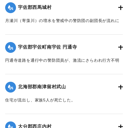
｜固有コード:
00481031
宇佐郡西馬城村
月瀬川（寄藻川）の増水を警戒中の警防団の副団長が流れに
飲み込まれ行方不明になった。
【出典：大分合同新聞 1943年9月22日朝刊3面】
宇佐郡宇佐町南宇佐 円通寺
｜固有コード:
00481032
円通寺道路を通行中の警防団員が、激流にさらわれ行方不明
になった。
【出典：大分合同新聞 1943年9月22日朝刊3面】
北海部郡南津留村武山
｜固有コード:
00481033
住宅が流出し、家族5人が死亡した。
【出典：大分合同新聞 1943年9月22日朝刊3面】
｜固有コード:
00481034
大分郡西庄内村