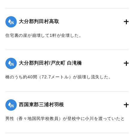
【出典：大分合同新聞 1943年9月22日夕刊2面】
｜固有コード:
00481025
大分郡判田村高取
住宅裏の崖が崩壊して1軒が全壊した。
【出典：大分合同新聞 1943年9月22日夕刊2面】
｜固有コード:
00481017
大分郡判田村/戸次町 白滝橋
橋のうち約40間（72.7メートル）が損壊し流失した。
【出典：大分合同新聞 1943年9月22日夕刊2面】
｜固有コード:
00481018
西国東郡三浦村羽根
男性（香々地国民学校教員）が登校中に小川を渡っていたと
きに溺死した。