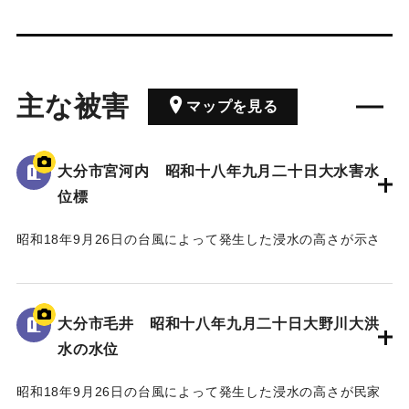
主な被害
マップを見る
大分市宮河内 昭和十八年九月二十日大水害水
位標
昭和18年9月26日の台風によって発生した浸水の高さが示さ
れている。
水位は看板の上にある水平の棒の位置であり、地面から3.5 m
の高さがある。
大分市毛井 昭和十八年九月二十日大野川大洪
水の水位
｜固有コード:
00481082
昭和18年9月26日の台風によって発生した浸水の高さが民家