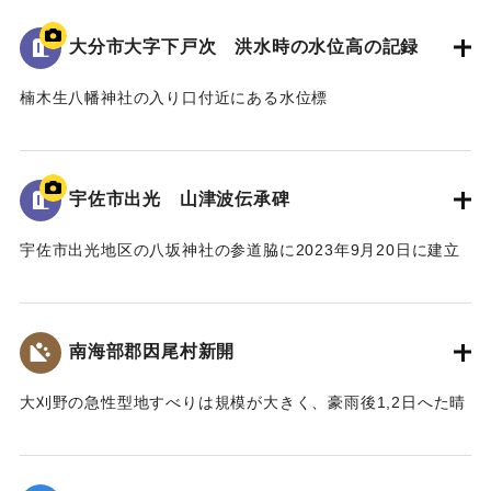
の詳細が示されている。水位は現在の地面より2.2ｍ。
倒壊家屋30戸、死者11名を出す大惨事であった。
大分市大字下戸次 洪水時の水位高の記録
[学生CERDの感想]
楠木生八幡神社の入り口付近にある水位標
地域住民の交流の場に設置されており、過去の災害について
昭和18年9月台風第26号によって発生した洪水の水位高が記
多くの人に知ってもらうことができる案内板となっている。
録されている。水位は標高14.307ｍに到達した。
【出典：案内板】
併せて昭和20年9月台風第16号、昭和36年10月の大雨によっ
宇佐市出光 山津波伝承碑
て発生した洪水の水位高も記録されている。
｜固有コード:
00481078
宇佐市出光地区の八坂神社の参道脇に2023年9月20日に建立
[学生CERDの感想]
された石碑。
3つの洪水の記録があることによって被害の度合いを比較する
1943（昭和18）年9月20日に発生した大規模な土石流によ
ことができた。その中でも昭和18年の水位高の記録から被害
り、八坂神社周辺の集落が被害を受けた。
の甚大さが伺えた。
南海部郡因尾村新開
災害発生当時の新聞には死者27人と記載されているが、近く
の寺の過去帳によれば、出光地区の死者は29人であった。
｜固有コード:
00481077
大刈野の急性型地すべりは規模が大きく、豪雨後1,2日へた晴
また、八坂神社の本殿は土石流により流失したが、石碑のそ
天の日に発生している。番匠川を堰きとめて天然ダムをつく
ばにある鳥居は被害を免れた。
り、500m上流の新開部落の小学校校舎を浮上し、2.5～3Km
上流に逆流させ、樫ノ峯部落の下流1Kmのところでとまっ