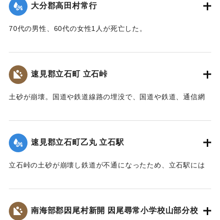
【碑文】
大分郡高田村常行
た。天然ダムはその後きれて下流に大水害を与えている。奥
昭和一八年（一九四三年）大分県下を襲った台風二十六号
畑の原におこった急性型地すべりは一家5名を生き埋めにし、
は、九月二十日、宇佐市の旧北馬城村出光地区に「山津波」
70代の男性、60代の女性1人が死亡した。
戸主はいまもなお行方不明である。
を発生させました。道路・河川・田畑などに甚大な被害をも
【出典：大分新聞 1943年9月29日朝刊3面】
【出典：日本の国土 : 自然と開発 下（小出博,東京大学出版
たらしただけでなく、多くの家屋をのみ込み、二十九人もの
会, 1973）】
尊い命を奪いました。
｜固有コード:
00481071
速見郡立石町 立石峠
太平洋戦争中だったこともあり、新聞にも大きくは取り扱
｜固有コード:
00481075
われませんでした。故に、近代の宇佐市災害史上最悪の大惨
土砂が崩壊。国道や鉄道線路の埋没で、国道や鉄道、通信網
事にも拘らず、宇佐市史に記録されることもなく、多くの市
もいっさい途絶えてしまった。21日午後1時、立石町は緊急町
民の記憶から消え去ろうとしていました。
会をを開いて災害復旧対策を協議した。22日には、町民を総
しかし、二十三年前、こうした史実を掘り起こし記録した
動員して立石峠の鉄道線路と国道の復旧作業に着手した。昼
のは、「北馬城の昔をたずねる会」の皆さんでした。その活
速見郡立石町乙丸 立石駅
夜兼行の奮闘のかいあって23日午前中には、早くも列車の開
動に対して改めて敬意を表します。
通を見ることができた。作業に当った人数は、のべ2000人に
令和五年はこの災害から八十年目の節目の年に当たりま
立石峠の土砂が崩壊し鉄道が不通になったため、立石駅には
及んだが、食事は、すべて婦人会員の炊き出しによってまか
す。犠牲となられた方々に謹んで哀悼の誠を捧げます。そし
乗客150名を乗せた列車が立ち往生した。太平洋戦争中のこと
なわれた。23日には和泉少将の指揮する速見郡在京軍人会員
て、災害の実相を伝承するとともに、その風化を防ぎ、防
であるから乗客の中には多くの応召兵も含まれていた。立石
800人が駆けつけ国道の復旧作業に当ったが、作業は困難を極
災・減災対策の強化及び防災意識向上を図るため、ここに石
駅付近の街は浸水し濁流が洗っていたが、立石町長は、婦人
め車馬が通行できるようになったのは10月3日であった。
南海部郡因尾村新開 因尾尋常小学校山部分校
碑を建立します。
会員を召集して炊き出しをし、列車の乗客に配給した。