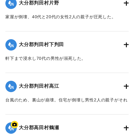
大分郡判田村片野
家屋が倒壊、40代と20代の女性2人の親子が圧死した。
【出典：大分合同新聞 1943年9月22日夕刊2面】
｜固有コード:
00481014
大分郡判田村下判田
軒下まで浸水し70代の男性が溺死した。
【出典：大分合同新聞 1943年9月22日夕刊2面】
｜固有コード:
00481015
大分郡判田村高江
台風のため、裏山が崩壊。住宅が倒壊し男性2人の親子がそれ
ぞれ重傷、軽傷を負った。
【出典：大分合同新聞 1943年9月22日夕刊2面】
大分郡高田村鶴瀬
｜固有コード:
00481016