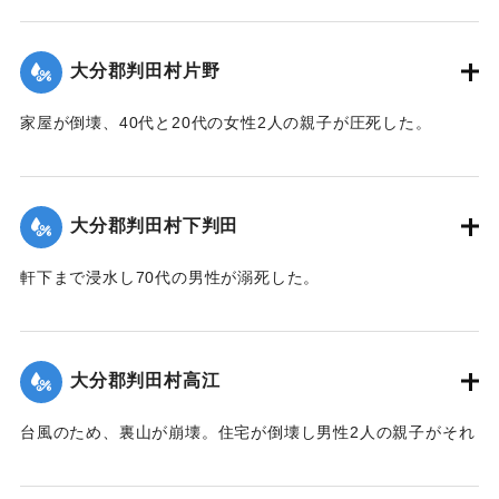
【出典：大分合同新聞 1943年9月21日朝刊2面】
｜固有コード:
00481013
大分郡判田村片野
家屋が倒壊、40代と20代の女性2人の親子が圧死した。
【出典：大分合同新聞 1943年9月22日夕刊2面】
｜固有コード:
00481014
大分郡判田村下判田
軒下まで浸水し70代の男性が溺死した。
【出典：大分合同新聞 1943年9月22日夕刊2面】
｜固有コード:
00481015
大分郡判田村高江
台風のため、裏山が崩壊。住宅が倒壊し男性2人の親子がそれ
ぞれ重傷、軽傷を負った。