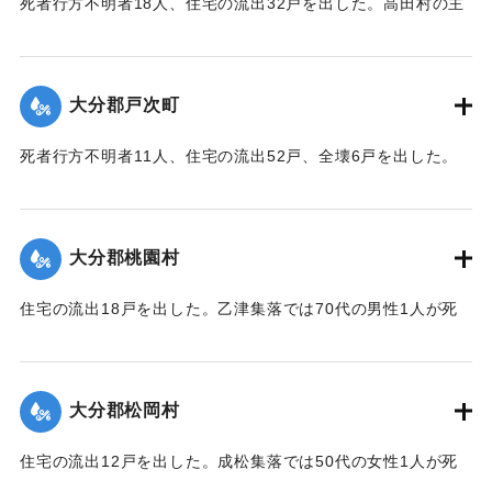
死者行方不明者18人、住宅の流出32戸を出した。高田村の主
要な産業である野菜畑は中鶴瀬集落付近で3〜5尺の（1.2〜
1.5メートル）砂利に埋まり、半数の約100町歩は3〜4寸
（9〜12センチ）の泥で覆われ収穫を迎えたごぼうはほとんど
大分郡戸次町
全滅した。
【出典：大分合同新聞 1943年9月23日朝刊3面】
死者行方不明者11人、住宅の流出52戸、全壊6戸を出した。
中戸次の死者は8人に達した。
｜固有コード:
00481046
【出典：大分合同新聞 1943年9月23日朝刊3面】
大分郡桃園村
｜固有コード:
00481047
住宅の流出18戸を出した。乙津集落では70代の男性1人が死
亡した。
【出典：大分合同新聞 1943年9月23日朝刊3面、9月29日朝
刊3面】
大分郡松岡村
｜固有コード:
00481048
住宅の流出12戸を出した。成松集落では50代の女性1人が死
亡した。