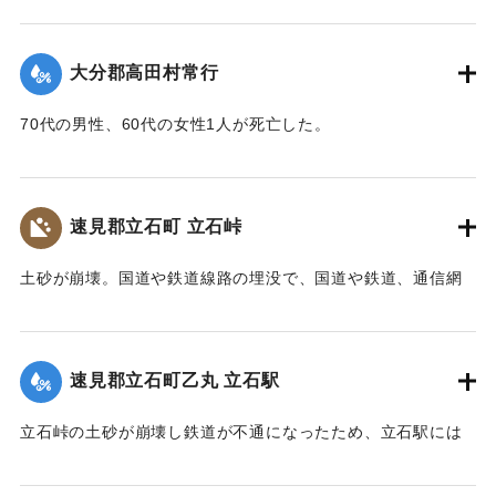
ばにある鳥居は被害を免れた。
り、500m上流の新開部落の小学校校舎を浮上し、2.5～3Km
上流に逆流させ、樫ノ峯部落の下流1Kmのところでとまっ
【碑文】
大分郡高田村常行
た。天然ダムはその後きれて下流に大水害を与えている。奥
昭和一八年（一九四三年）大分県下を襲った台風二十六号
畑の原におこった急性型地すべりは一家5名を生き埋めにし、
は、九月二十日、宇佐市の旧北馬城村出光地区に「山津波」
70代の男性、60代の女性1人が死亡した。
戸主はいまもなお行方不明である。
を発生させました。道路・河川・田畑などに甚大な被害をも
【出典：大分新聞 1943年9月29日朝刊3面】
【出典：日本の国土 : 自然と開発 下（小出博,東京大学出版
たらしただけでなく、多くの家屋をのみ込み、二十九人もの
会, 1973）】
尊い命を奪いました。
｜固有コード:
00481071
速見郡立石町 立石峠
太平洋戦争中だったこともあり、新聞にも大きくは取り扱
｜固有コード:
00481075
われませんでした。故に、近代の宇佐市災害史上最悪の大惨
土砂が崩壊。国道や鉄道線路の埋没で、国道や鉄道、通信網
事にも拘らず、宇佐市史に記録されることもなく、多くの市
もいっさい途絶えてしまった。21日午後1時、立石町は緊急町
民の記憶から消え去ろうとしていました。
会をを開いて災害復旧対策を協議した。22日には、町民を総
しかし、二十三年前、こうした史実を掘り起こし記録した
動員して立石峠の鉄道線路と国道の復旧作業に着手した。昼
のは、「北馬城の昔をたずねる会」の皆さんでした。その活
速見郡立石町乙丸 立石駅
夜兼行の奮闘のかいあって23日午前中には、早くも列車の開
動に対して改めて敬意を表します。
通を見ることができた。作業に当った人数は、のべ2000人に
令和五年はこの災害から八十年目の節目の年に当たりま
立石峠の土砂が崩壊し鉄道が不通になったため、立石駅には
及んだが、食事は、すべて婦人会員の炊き出しによってまか
す。犠牲となられた方々に謹んで哀悼の誠を捧げます。そし
乗客150名を乗せた列車が立ち往生した。太平洋戦争中のこと
なわれた。23日には和泉少将の指揮する速見郡在京軍人会員
て、災害の実相を伝承するとともに、その風化を防ぎ、防
であるから乗客の中には多くの応召兵も含まれていた。立石