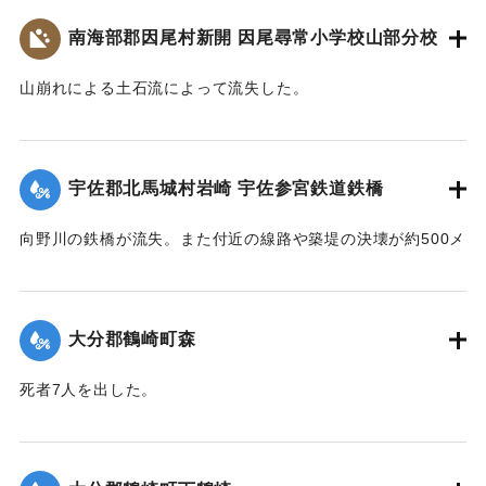
800人が駆けつけ国道の復旧作業に当ったが、作業は困難を極
災・減災対策の強化及び防災意識向上を図るため、ここに石
駅付近の街は浸水し濁流が洗っていたが、立石町長は、婦人
め車馬が通行できるようになったのは10月3日であった。
南海部郡因尾村新開 因尾尋常小学校山部分校
碑を建立します。
会員を召集して炊き出しをし、列車の乗客に配給した。
令和五年九月二十日
【出典：山香町誌（山香町誌刊行会、1982）（おおいた石造
【出典：山香町誌（山香町誌刊行会、1982）（おおいた石造
山崩れによる土石流によって流失した。
遺族関係者一同
文化研究会 松原保則氏の報告による）】
文化研究会 松原保則氏の報告による）】
出光自治区
【出典：分教場の跡を訪ねて その3 : 本匠西小学校 山部分校
｜固有コード:
00481072
樫峯分校,高司良恵,佐伯史談172,1996.6）】
【出典：碑文・宇佐市出光自治区】
｜固有コード:
00481073
宇佐郡北馬城村岩崎 宇佐参宮鉄道鉄橋
｜固有コード:
00481074
｜固有コード:
00481076
向野川の鉄橋が流失。また付近の線路や築堤の決壊が約500メ
ートルに達した。
【出典：大分新聞 1943年9月27日朝刊3面】
大分郡鶴崎町森
｜固有コード:
00481067
死者7人を出した。
【出典：大分新聞 1943年9月29日朝刊3面】
｜固有コード:
00481068