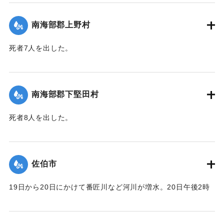
｜固有コード:
00481061
南海部郡上野村
死者7人を出した。
【出典：大分合同新聞 1943年9月25日朝刊2面】
｜固有コード:
00481054
南海部郡下堅田村
死者8人を出した。
【出典：大分合同新聞 1943年9月25日朝刊2面】
｜固有コード:
00481055
佐伯市
19日から20日にかけて番匠川など河川が増水。20日午後2時
頃には市内で軒下浸水1000戸あまりとなり、死者13人を出し
た。現地では警防団が平屋の住民をほかの2階建ての家へ避難