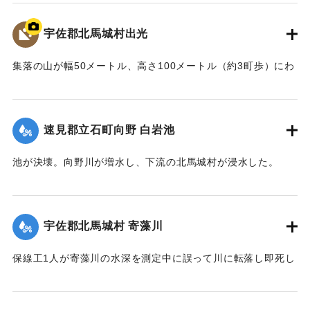
｜固有コード:
00481026
宇佐郡北馬城村出光
集落の山が幅50メートル、高さ100メートル（約3町歩）にわ
たって流出。住宅6戸が巻き込まれ27人が死亡した。
【出典：北馬城の昔をたずねて（北馬城の昔をたずねる
会）】
速見郡立石町向野 白岩池
｜固有コード:
00481027
池が決壊。向野川が増水し、下流の北馬城村が浸水した。
【出典：大分合同新聞 1943年9月22日朝刊3面】
｜固有コード:
00481028
宇佐郡北馬城村 寄藻川
保線工1人が寄藻川の水深を測定中に誤って川に転落し即死し
た。
【出典：大分合同新聞 1943年9月22日朝刊3面】