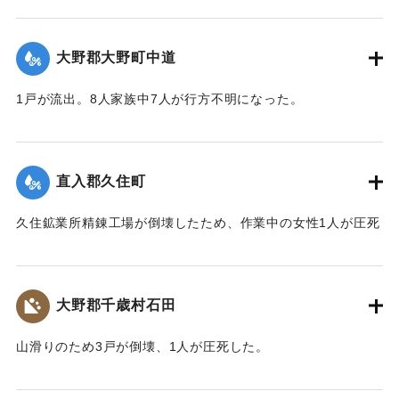
【出典：大分合同新聞 1943年9月23日朝刊3面、9月29日朝
刊3面】
大野郡大野町中道
｜固有コード:
00481049
1戸が流出。8人家族中7人が行方不明になった。
【出典：大分合同新聞 1943年9月22日朝刊3面】
｜固有コード:
00481043
直入郡久住町
久住鉱業所精錬工場が倒壊したため、作業中の女性1人が圧死
した。
【出典：大分合同新聞 1943年9月22日朝刊3面】
大野郡千歳村石田
｜固有コード:
00481044
山滑りのため3戸が倒壊、1人が圧死した。
【出典：大分合同新聞 1943年9月22日朝刊3面】