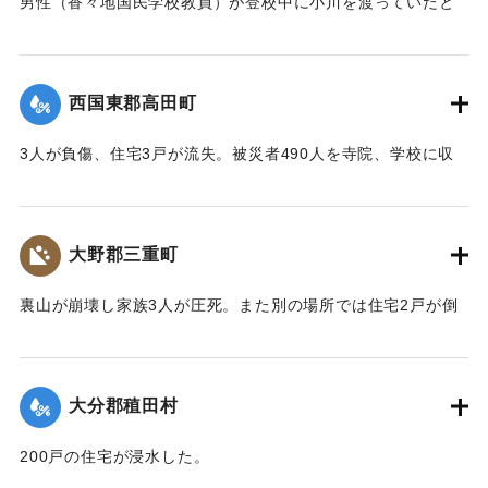
男性（香々地国民学校教員）が登校中に小川を渡っていたと
きに溺死した。
【出典：大分合同新聞 1943年9月22日夕刊2面】
西国東郡高田町
｜固有コード:
00481019
3人が負傷、住宅3戸が流失。被災者490人を寺院、学校に収
容し炊き出しを行った。
【出典：大分合同新聞 1943年9月22日夕刊2面】
大野郡三重町
｜固有コード:
00481020
裏山が崩壊し家族3人が圧死。また別の場所では住宅2戸が倒
壊し死傷者がいる見込み。
【出典：大分合同新聞 1943年9月22日夕刊2面】
大分郡稙田村
｜固有コード:
00481021
200戸の住宅が浸水した。