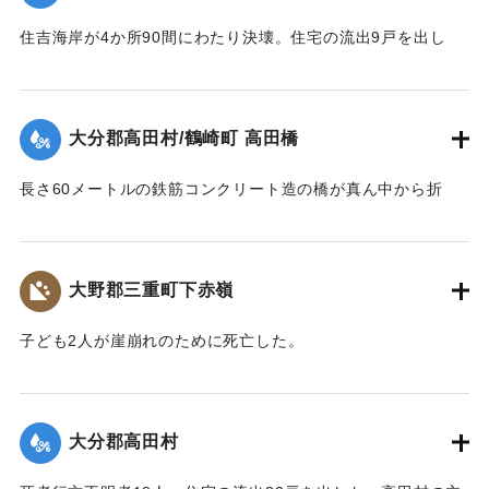
住吉海岸が4か所90間にわたり決壊。住宅の流出9戸を出し
た。
【出典：大分合同新聞 1943年9月23日朝刊3面】
大分郡高田村/鶴崎町 高田橋
｜固有コード:
00481052
長さ60メートルの鉄筋コンクリート造の橋が真ん中から折
れ、橋のたもとから両岸に並ぶような形になった。
【出典：大分合同新聞 1943年9月23日朝刊3面】
大野郡三重町下赤嶺
｜固有コード:
00481053
子ども2人が崖崩れのために死亡した。
【出典：大分合同新聞 1943年9月23日夕刊2面】
｜固有コード:
00481045
大分郡高田村