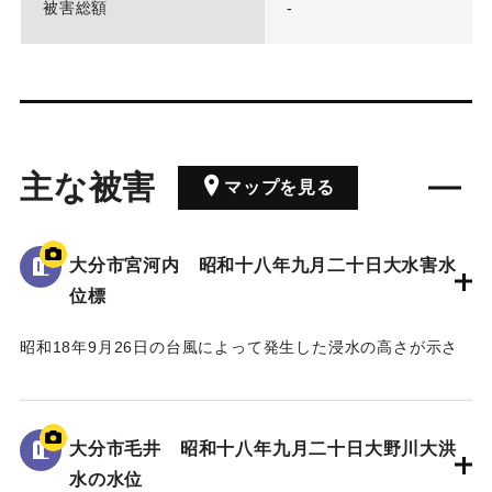
被害総額
-
主な被害
マップを見る
大分市宮河内 昭和十八年九月二十日大水害水
位標
昭和18年9月26日の台風によって発生した浸水の高さが示さ
れている。
水位は看板の上にある水平の棒の位置であり、地面から3.5 m
の高さがある。
大分市毛井 昭和十八年九月二十日大野川大洪
水の水位
｜固有コード:
00481082