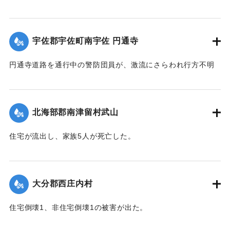
飲み込まれ行方不明になった。
【出典：大分合同新聞 1943年9月22日朝刊3面】
宇佐郡宇佐町南宇佐 円通寺
｜固有コード:
00481032
円通寺道路を通行中の警防団員が、激流にさらわれ行方不明
になった。
【出典：大分合同新聞 1943年9月22日朝刊3面】
北海部郡南津留村武山
｜固有コード:
00481033
住宅が流出し、家族5人が死亡した。
【出典：大分合同新聞 1943年9月22日朝刊3面】
｜固有コード:
00481034
大分郡西庄内村
住宅倒壊1、非住宅倒壊1の被害が出た。
【出典：大分合同新聞 1943年9月22日夕刊2面】