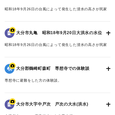
昭和18年9月26日の台風によって発生した浸水の高さが民家
の壁に示されている。
水位は地面から3.5 mの位置に示されている。
大分市丸亀 昭和18年9月20日大洪水の水位
｜固有コード:
00481081
昭和18年9月26日の台風によって発生した浸水の高さが民家
の蔵の壁に示されている。水位は地面から2.4 mの位置に示さ
れている。
大分郡鶴崎町森町 専想寺での体験談
｜固有コード:
00481080
専想寺に避難をした方の体験談。
専想寺では本堂まであと50cmのところまで水位が上がった。
流されてきた家が境内のムクノキに引っかかった。
翌日の昼頃には水が引いていた。
大分市大字中戸次 戸次の大水(洪水)
｜固有コード:
00481079