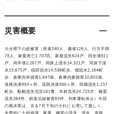
災害概要
大分県下の総被害（死者240人、傷者126人、行方不明
78人、家畜死亡1,707匹。家屋流失624戸、同全壊811
戸、同半壊2,187戸、同床上浸水14,321戸、同床下浸
水15,675戸、稲田冠水14,536町歩、畑冠水2,164町
歩、倉庫内米損害1,647俵、倉庫内麦損害10,802俵、
道路決潰993ヶ所、堤防決潰360ヶ所、田畑流失1,157
町歩、船舶流失沈没161隻、木材流失24,723才、橋梁
流失284件、鉄道沿線被害93件、列車運転休止）今回
の風水害は、去る7月下旬のそれにも増して激しく、
全県的に土砂崩潰、家屋、橋梁の流失、浸水、道路、