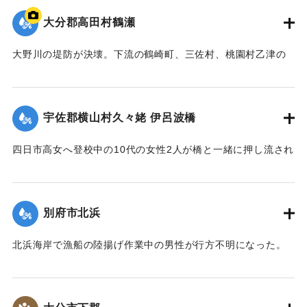
【出典：大分合同新聞 1943年9月22日夕刊2面】
大分郡高田村鶴瀬
｜固有コード:
00481016
大野川の堤防が決壊。下流の鶴崎町、三佐村、桃園村乙津の
一帯4000戸が浸水した。大野川は明治26年の洪水の水量を基
準に、以降50年の水勢を調査して河川改修工事を行い、さら
に大洪水のときより4尺（1.2メートル）も高く堤防を築いて
宇佐郡横山村久々姥 伊呂波橋
いた。堤防近くの鶴瀬集落は10数戸が一気に押し流され、7人
が死亡した。
四日市高女へ登校中の10代の女性2人が橋と一緒に押し流され
【出典：大分合同新聞 1943年9月21日朝刊2面、9月29日朝
行方不明になった。その後午前9時までに遺体が発見され収容
刊3面】
された。
【出典：大分合同新聞 1943年9月21日朝刊2面】
別府市北浜
｜固有コード:
00481009
｜固有コード:
00481010
北浜海岸で漁船の陸揚げ作業中の男性が行方不明になった。
【出典：大分合同新聞 1943年9月21日朝刊2面】
｜固有コード:
00481011