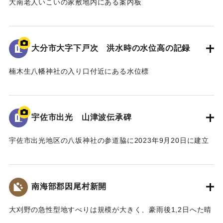
大南老人いこいの家敷地内にある案内板
昭和18年9月台風第26号によって発生した洪水の水位や被害
の詳細が示されている。水位は現在の地面より2.2ｍ。
倒壊家屋30戸、死者11名を出す大惨事であった。
大分市大字下戸次 洪水時の水位高の記録
[学生CERDの感想]
楠木生八幡神社の入り口付近にある水位標
地域住民の交流の場に設置されており、過去の災害について
昭和18年9月台風第26号によって発生した洪水の水位高が記
多くの人に知ってもらうことができる案内板となっている。
録されている。水位は標高14.307ｍに到達した。
【出典：案内板】
併せて昭和20年9月台風第16号、昭和36年10月の大雨によっ
宇佐市出光 山津波伝承碑
て発生した洪水の水位高も記録されている。
｜固有コード:
00481078
宇佐市出光地区の八坂神社の参道脇に2023年9月20日に建立
[学生CERDの感想]
された石碑。
3つの洪水の記録があることによって被害の度合いを比較する
1943（昭和18）年9月20日に発生した大規模な土石流によ
ことができた。その中でも昭和18年の水位高の記録から被害
り、八坂神社周辺の集落が被害を受けた。
の甚大さが伺えた。
南海部郡因尾村新開
災害発生当時の新聞には死者27人と記載されているが、近く
の寺の過去帳によれば、出光地区の死者は29人であった。
｜固有コード:
00481077
大刈野の急性型地すべりは規模が大きく、豪雨後1,2日へた晴
また、八坂神社の本殿は土石流により流失したが、石碑のそ
天の日に発生している。番匠川を堰きとめて天然ダムをつく