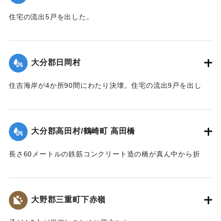
住宅の流出5戸を出した。
【出典：大分合同新聞 1943年9月23日朝刊3面】
｜固有コード:
00481051
大分郡日岡村
住吉海岸が4か所90間にわたり決壊。住宅の流出9戸を出し
た。
【出典：大分合同新聞 1943年9月23日朝刊3面】
大分郡高田村/鶴崎町 高田橋
｜固有コード:
00481052
長さ60メートルの鉄筋コンクリート造の橋が真ん中から折
れ、橋のたもとから両岸に並ぶような形になった。
【出典：大分合同新聞 1943年9月23日朝刊3面】
大野郡三重町下赤嶺
｜固有コード:
00481053