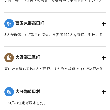
男性（香々地国民学校教員）が登校中に小川を渡っていたと
きに溺死した。
【出典：大分合同新聞 1943年9月22日夕刊2面】
西国東郡高田町
｜固有コード:
00481019
3人が負傷、住宅3戸が流失。被災者490人を寺院、学校に収
容し炊き出しを行った。
【出典：大分合同新聞 1943年9月22日夕刊2面】
大野郡三重町
｜固有コード:
00481020
裏山が崩壊し家族3人が圧死。また別の場所では住宅2戸が倒
壊し死傷者がいる見込み。
【出典：大分合同新聞 1943年9月22日夕刊2面】
大分郡稙田村
｜固有コード:
00481021
200戸の住宅が浸水した。