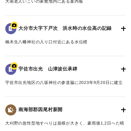
大南老人いこいの家敷地内にある案内板
昭和18年9月台風第26号によって発生した洪水の水位や被害
の詳細が示されている。水位は現在の地面より2.2ｍ。
倒壊家屋30戸、死者11名を出す大惨事であった。
大分市大字下戸次 洪水時の水位高の記録
[学生CERDの感想]
楠木生八幡神社の入り口付近にある水位標
地域住民の交流の場に設置されており、過去の災害について
昭和18年9月台風第26号によって発生した洪水の水位高が記
多くの人に知ってもらうことができる案内板となっている。
録されている。水位は標高14.307ｍに到達した。
【出典：案内板】
併せて昭和20年9月台風第16号、昭和36年10月の大雨によっ
宇佐市出光 山津波伝承碑
て発生した洪水の水位高も記録されている。
｜固有コード:
00481078
宇佐市出光地区の八坂神社の参道脇に2023年9月20日に建立
[学生CERDの感想]
された石碑。
3つの洪水の記録があることによって被害の度合いを比較する
1943（昭和18）年9月20日に発生した大規模な土石流によ
ことができた。その中でも昭和18年の水位高の記録から被害
り、八坂神社周辺の集落が被害を受けた。
の甚大さが伺えた。
南海部郡因尾村新開
災害発生当時の新聞には死者27人と記載されているが、近く
の寺の過去帳によれば、出光地区の死者は29人であった。
｜固有コード:
00481077
大刈野の急性型地すべりは規模が大きく、豪雨後1,2日へた晴
また、八坂神社の本殿は土石流により流失したが、石碑のそ
天の日に発生している。番匠川を堰きとめて天然ダムをつく