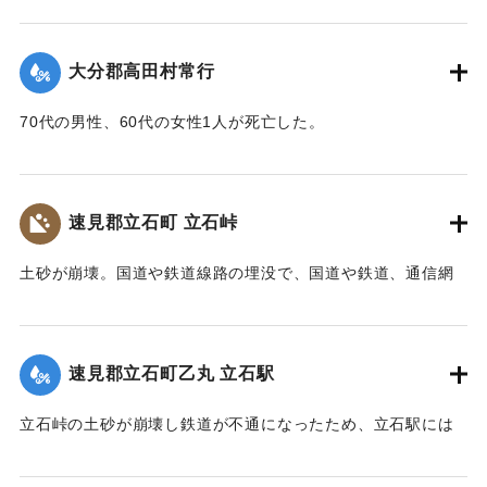
ばにある鳥居は被害を免れた。
り、500m上流の新開部落の小学校校舎を浮上し、2.5～3Km
上流に逆流させ、樫ノ峯部落の下流1Kmのところでとまっ
【碑文】
大分郡高田村常行
た。天然ダムはその後きれて下流に大水害を与えている。奥
昭和一八年（一九四三年）大分県下を襲った台風二十六号
畑の原におこった急性型地すべりは一家5名を生き埋めにし、
は、九月二十日、宇佐市の旧北馬城村出光地区に「山津波」
70代の男性、60代の女性1人が死亡した。
戸主はいまもなお行方不明である。
を発生させました。道路・河川・田畑などに甚大な被害をも
【出典：大分新聞 1943年9月29日朝刊3面】
【出典：日本の国土 : 自然と開発 下（小出博,東京大学出版
たらしただけでなく、多くの家屋をのみ込み、二十九人もの
会, 1973）】
尊い命を奪いました。
｜固有コード:
00481071
速見郡立石町 立石峠
太平洋戦争中だったこともあり、新聞にも大きくは取り扱
｜固有コード:
00481075
われませんでした。故に、近代の宇佐市災害史上最悪の大惨
土砂が崩壊。国道や鉄道線路の埋没で、国道や鉄道、通信網
事にも拘らず、宇佐市史に記録されることもなく、多くの市
もいっさい途絶えてしまった。21日午後1時、立石町は緊急町
民の記憶から消え去ろうとしていました。
会をを開いて災害復旧対策を協議した。22日には、町民を総
しかし、二十三年前、こうした史実を掘り起こし記録した
動員して立石峠の鉄道線路と国道の復旧作業に着手した。昼
のは、「北馬城の昔をたずねる会」の皆さんでした。その活
速見郡立石町乙丸 立石駅
夜兼行の奮闘のかいあって23日午前中には、早くも列車の開
動に対して改めて敬意を表します。
通を見ることができた。作業に当った人数は、のべ2000人に
令和五年はこの災害から八十年目の節目の年に当たりま
立石峠の土砂が崩壊し鉄道が不通になったため、立石駅には
及んだが、食事は、すべて婦人会員の炊き出しによってまか
す。犠牲となられた方々に謹んで哀悼の誠を捧げます。そし
乗客150名を乗せた列車が立ち往生した。太平洋戦争中のこと
なわれた。23日には和泉少将の指揮する速見郡在京軍人会員
て、災害の実相を伝承するとともに、その風化を防ぎ、防
であるから乗客の中には多くの応召兵も含まれていた。立石