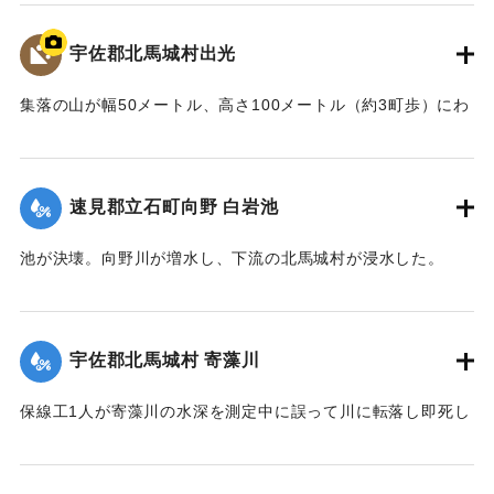
｜固有コード:
00481026
宇佐郡北馬城村出光
集落の山が幅50メートル、高さ100メートル（約3町歩）にわ
たって流出。住宅6戸が巻き込まれ27人が死亡した。
【出典：北馬城の昔をたずねて（北馬城の昔をたずねる
会）】
速見郡立石町向野 白岩池
｜固有コード:
00481027
池が決壊。向野川が増水し、下流の北馬城村が浸水した。
【出典：大分合同新聞 1943年9月22日朝刊3面】
｜固有コード:
00481028
宇佐郡北馬城村 寄藻川
保線工1人が寄藻川の水深を測定中に誤って川に転落し即死し
た。
【出典：大分合同新聞 1943年9月22日朝刊3面】