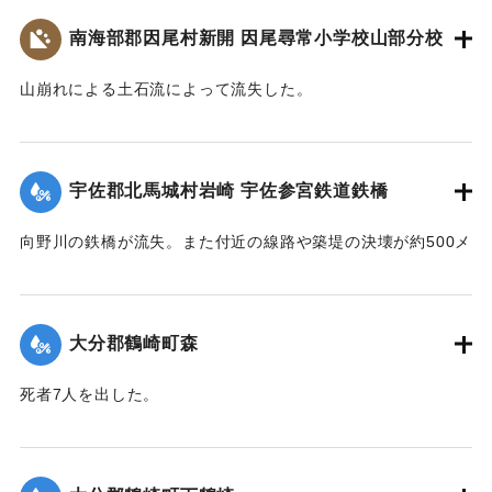
800人が駆けつけ国道の復旧作業に当ったが、作業は困難を極
災・減災対策の強化及び防災意識向上を図るため、ここに石
駅付近の街は浸水し濁流が洗っていたが、立石町長は、婦人
め車馬が通行できるようになったのは10月3日であった。
南海部郡因尾村新開 因尾尋常小学校山部分校
碑を建立します。
会員を召集して炊き出しをし、列車の乗客に配給した。
令和五年九月二十日
【出典：山香町誌（山香町誌刊行会、1982）（おおいた石造
【出典：山香町誌（山香町誌刊行会、1982）（おおいた石造
山崩れによる土石流によって流失した。
遺族関係者一同
文化研究会 松原保則氏の報告による）】
文化研究会 松原保則氏の報告による）】
出光自治区
【出典：分教場の跡を訪ねて その3 : 本匠西小学校 山部分校
｜固有コード:
00481072
樫峯分校,高司良恵,佐伯史談172,1996.6）】
【出典：碑文・宇佐市出光自治区】
｜固有コード:
00481073
宇佐郡北馬城村岩崎 宇佐参宮鉄道鉄橋
｜固有コード:
00481074
｜固有コード:
00481076
向野川の鉄橋が流失。また付近の線路や築堤の決壊が約500メ
ートルに達した。
【出典：大分新聞 1943年9月27日朝刊3面】
大分郡鶴崎町森
｜固有コード:
00481067
死者7人を出した。
【出典：大分新聞 1943年9月29日朝刊3面】
｜固有コード:
00481068