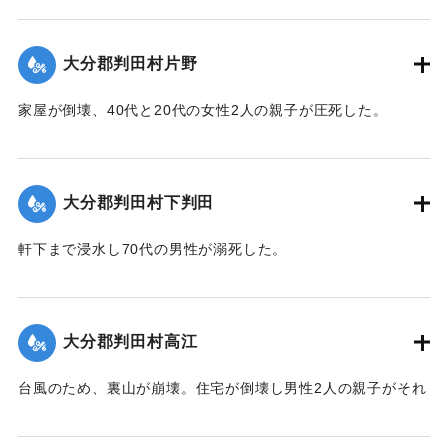
【出典：大分合同新聞 1943年9月21日朝刊2面】
｜固有コード:
00481013
大分郡判田村片野
家屋が倒壊、40代と20代の女性2人の親子が圧死した。
【出典：大分合同新聞 1943年9月22日夕刊2面】
｜固有コード:
00481014
大分郡判田村下判田
軒下まで浸水し70代の男性が溺死した。
【出典：大分合同新聞 1943年9月22日夕刊2面】
｜固有コード:
00481015
大分郡判田村高江
台風のため、裏山が崩壊。住宅が倒壊し男性2人の親子がそれ
ぞれ重傷、軽傷を負った。