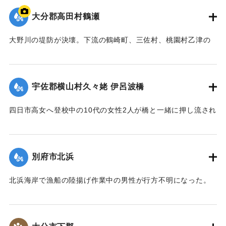
【出典：大分合同新聞 1943年9月22日夕刊2面】
大分郡高田村鶴瀬
｜固有コード:
00481016
大野川の堤防が決壊。下流の鶴崎町、三佐村、桃園村乙津の
一帯4000戸が浸水した。大野川は明治26年の洪水の水量を基
準に、以降50年の水勢を調査して河川改修工事を行い、さら
に大洪水のときより4尺（1.2メートル）も高く堤防を築いて
宇佐郡横山村久々姥 伊呂波橋
いた。堤防近くの鶴瀬集落は10数戸が一気に押し流され、7人
が死亡した。
四日市高女へ登校中の10代の女性2人が橋と一緒に押し流され
【出典：大分合同新聞 1943年9月21日朝刊2面、9月29日朝
行方不明になった。その後午前9時までに遺体が発見され収容
刊3面】
された。
【出典：大分合同新聞 1943年9月21日朝刊2面】
別府市北浜
｜固有コード:
00481009
｜固有コード:
00481010
北浜海岸で漁船の陸揚げ作業中の男性が行方不明になった。
【出典：大分合同新聞 1943年9月21日朝刊2面】
｜固有コード:
00481011