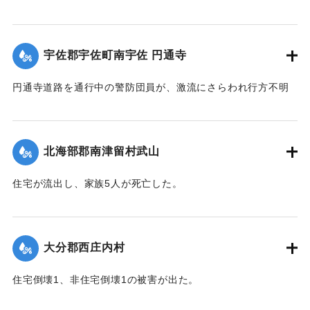
飲み込まれ行方不明になった。
【出典：大分合同新聞 1943年9月22日朝刊3面】
宇佐郡宇佐町南宇佐 円通寺
｜固有コード:
00481032
円通寺道路を通行中の警防団員が、激流にさらわれ行方不明
になった。
【出典：大分合同新聞 1943年9月22日朝刊3面】
北海部郡南津留村武山
｜固有コード:
00481033
住宅が流出し、家族5人が死亡した。
【出典：大分合同新聞 1943年9月22日朝刊3面】
｜固有コード:
00481034
大分郡西庄内村
住宅倒壊1、非住宅倒壊1の被害が出た。
【出典：大分合同新聞 1943年9月22日夕刊2面】