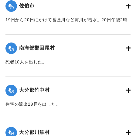
｜固有コード:
00481055
佐伯市
19日から20日にかけて番匠川など河川が増水。20日午後2時
頃には市内で軒下浸水1000戸あまりとなり、死者13人を出し
た。現地では警防団が平屋の住民をほかの2階建ての家へ避難
させるなどした。
南海部郡因尾村
【出典：大分合同新聞 1943年9月25日朝刊2面】
死者10人を出した。
｜固有コード:
00481056
【出典：大分合同新聞 1943年9月25日朝刊2面】
｜固有コード:
00481057
大分郡竹中村
住宅の流出29戸を出した。
【出典：大分合同新聞 1943年9月23日朝刊3面】
｜固有コード:
00481050
大分郡川添村