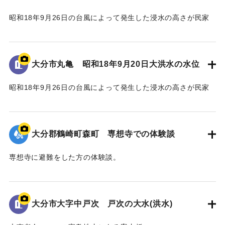
昭和18年9月26日の台風によって発生した浸水の高さが民家
の壁に示されている。
水位は地面から3.5 mの位置に示されている。
大分市丸亀 昭和18年9月20日大洪水の水位
｜固有コード:
00481081
昭和18年9月26日の台風によって発生した浸水の高さが民家
の蔵の壁に示されている。水位は地面から2.4 mの位置に示さ
れている。
大分郡鶴崎町森町 専想寺での体験談
｜固有コード:
00481080
専想寺に避難をした方の体験談。
専想寺では本堂まであと50cmのところまで水位が上がった。
流されてきた家が境内のムクノキに引っかかった。
翌日の昼頃には水が引いていた。
大分市大字中戸次 戸次の大水(洪水)
｜固有コード:
00481079