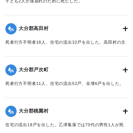
子ども2人が崖崩れのために死亡した。
【出典：大分合同新聞 1943年9月23日夕刊2面】
｜固有コード:
00481045
大分郡高田村
死者行方不明者18人、住宅の流出32戸を出した。高田村の主
要な産業である野菜畑は中鶴瀬集落付近で3〜5尺の（1.2〜
1.5メートル）砂利に埋まり、半数の約100町歩は3〜4寸
（9〜12センチ）の泥で覆われ収穫を迎えたごぼうはほとんど
大分郡戸次町
全滅した。
【出典：大分合同新聞 1943年9月23日朝刊3面】
死者行方不明者11人、住宅の流出52戸、全壊6戸を出した。
中戸次の死者は8人に達した。
｜固有コード:
00481046
【出典：大分合同新聞 1943年9月23日朝刊3面】
大分郡桃園村
｜固有コード:
00481047
住宅の流出18戸を出した。乙津集落では70代の男性1人が死
亡した。