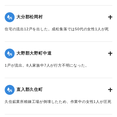
【出典：大分合同新聞 1943年9月23日朝刊3面、9月29日朝
刊3面】
大分郡松岡村
｜固有コード:
00481048
住宅の流出12戸を出した。成松集落では50代の女性1人が死
亡した。
【出典：大分合同新聞 1943年9月23日朝刊3面、9月29日朝
刊3面】
大野郡大野町中道
｜固有コード:
00481049
1戸が流出。8人家族中7人が行方不明になった。
【出典：大分合同新聞 1943年9月22日朝刊3面】
｜固有コード:
00481043
直入郡久住町
久住鉱業所精錬工場が倒壊したため、作業中の女性1人が圧死
した。