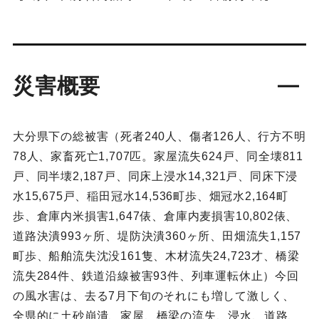
災害概要
大分県下の総被害（死者240人、傷者126人、行方不明
78人、家畜死亡1,707匹。家屋流失624戸、同全壊811
戸、同半壊2,187戸、同床上浸水14,321戸、同床下浸
水15,675戸、稲田冠水14,536町歩、畑冠水2,164町
歩、倉庫内米損害1,647俵、倉庫内麦損害10,802俵、
道路決潰993ヶ所、堤防決潰360ヶ所、田畑流失1,157
町歩、船舶流失沈没161隻、木材流失24,723才、橋梁
流失284件、鉄道沿線被害93件、列車運転休止）今回
の風水害は、去る7月下旬のそれにも増して激しく、
全県的に土砂崩潰、家屋、橋梁の流失、浸水、道路、