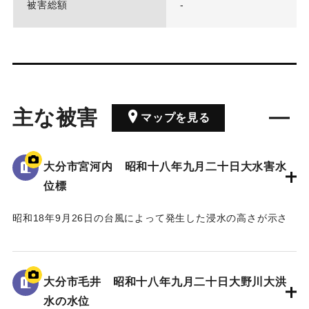
被害総額
-
主な被害
マップを見る
大分市宮河内 昭和十八年九月二十日大水害水
位標
昭和18年9月26日の台風によって発生した浸水の高さが示さ
れている。
水位は看板の上にある水平の棒の位置であり、地面から3.5 m
の高さがある。
大分市毛井 昭和十八年九月二十日大野川大洪
水の水位
｜固有コード:
00481082