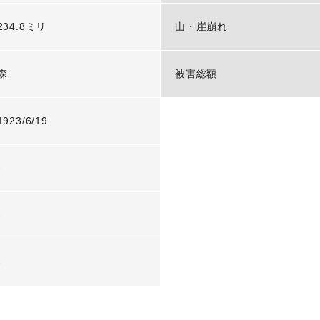
234.8ミリ
山・崖崩れ
森
被害総額
1923/6/19
-
-
-