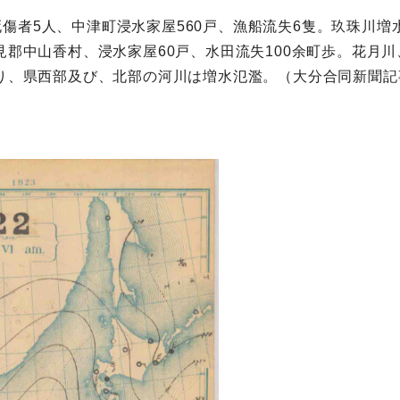
傷者5人、中津町浸水家屋560戸、漁船流失6隻。玖珠川増
見郡中山香村、浸水家屋60戸、水田流失100余町歩。花月
より、県西部及び、北部の河川は増水氾濫。（大分合同新聞記