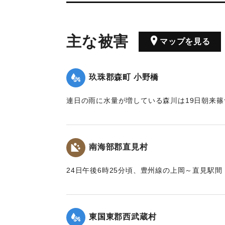
主な被害
マップを見る
玖珠郡森町 小野橋
連日の雨に水量が増している森川は19日朝来
ため、午後7時には出水が最も甚だしく、特に
となり、小野、鬼丸の2橋はたちまち流失した
防夫は川沿いの家々に馳せ、家財を片付け、材
南海部郡直見村
の大騒ぎとなった。森水電は各所に200燭の電
【出典：大分新聞 大正12年6月24日朝刊8面】
24日午後6時25分頃、豊州線の上岡～直見駅間
ーン）の簾山隧道南方右側切り取りの土砂、岩石
｜固有コード:
00275089
路を閉鎖した。そのため同日午後8時50分佐伯
じく重岡発午後9時10分の上り列車は直見駅寄
東国東郡西武蔵村
った。急報によって大分運輸事務所より、武所