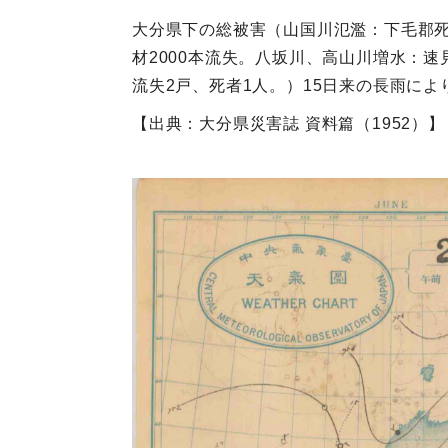
大分県下の総被害（山国川氾濫：下毛郡死
材2000本流失。八坂川、高山川増水：速
流失2戸、死者1人。）15日来の長雨に
【出典：大分県災害誌 資料篇（1952）】