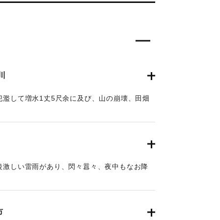
川
氾濫して増水1丈5尺余に及び、山の崩壊、田畑
もちろん、道路や橋梁が流失したため、交通はま
が、被害額は目下見込みが立っていない。
6月24日朝刊8面】
後激しい雷雨があり、閃々囂々、夜中もなお降
きの豪雨に数日前から水かさが増している八坂
には約2丈、明治41年度のの大洪水の記憶を呼
としたが、3時半ごろより減水し始め夕刻には半
市
浸水家屋は40棟、損害額は不明だが、人畜に