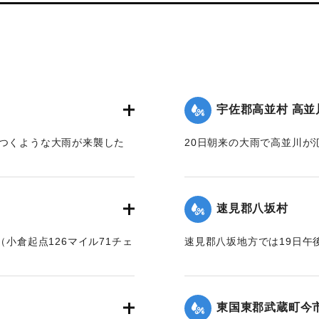
宇佐郡高並村 高並
篠つくような大雨が来襲した
20日朝来の大雨で高並川が
上流は川も道路も一面の濁流
の流失ならびに堰提破壊は
ため、寺々の鐘を乱打し、消
ったくの杜絶の姿となった
木の始末をするなどなかなか
【出典：大分新聞 大正12年
速見郡八坂村
灯を転じ便宜を与えた。
｜固有コード:
00275091
（小倉起点126マイル71チェ
速見郡八坂地方では19日午
350坪ほどが俄然崩壊、線
りしきり、翌20日も引き続
発下り列車は直見駅手前、同
川は刻々と増水し、午後2時
り引き返すのをやむなきに至
び起こして一時は人心恟々
東国東郡武蔵町今
長以下、笹田運転主任、上田
減したが、なお雨はやまず、