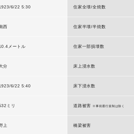
1923/6/22 5:30
住家全壊/全焼数
南西
住家半壊/半焼数
10.4メートル
住家一部損壊数
大分
床上浸水数
1923/6/22 5:40
床下浸水数
532ミリ
道路被害
※事前通行規制は除く
野上
橋梁被害