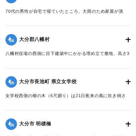
70代の男性が自宅で寝ていたところ、大雨のため家屋が潰
れ、その下敷きとなったところ、付近の人が発見し、救助し
た。
【出典：大分新聞 大正12年6月23日朝刊7面】
大分郡八幡村
｜固有コード:
00275073
八幡村役場の西側に目下建築中にかかる埋め立て敷地、高さ3
間、長さ2間あまりの石垣が崩壊し、柞原参道に突き出し、一
時往来止となっていたが、22日正午頃復旧した。なお同所西
側の石垣に亀裂を生じ、往来が危険になっている。
大分市長池町 県立女学校
【出典：大分新聞 大正12年6月23日朝刊7面】
女学校西側の柳の木（6尺廻り）は21日夜来の風に吹き倒さ
｜固有コード:
00275074
れ、そのため電話線敷線を切断するとともに、同校西側の板
塀約20間は柳のために押し倒され、損害約350円。
【出典：大分新聞 大正12年6月23日朝刊7面】
大分市 明磧橋
｜固有コード:
00275075