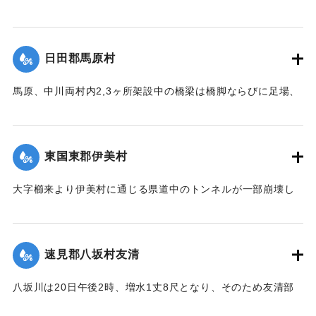
防組合はほとんど全部出動して万一を警戒し、非常な混雑を
点、大肥橋の際の日田・添田線道路の石垣50坪余りが崩壊し
極めた。幸いに午後4時頃よりやや小降りとなり、濁流も漸次
た。
減退したが、いつ出水するかわからないので、同町付近は徹
【出典：大分新聞 大正12年6月22日 朝刊7面】
宵警戒を続けた。21日は朝から小雨模様で一様に愁眉を開い
日田郡馬原村
たが、下毛郡平坦部では大部分田植えしていないため、苗代
｜固有コード:
00275057
の被害はほとんどなかった。
馬原、中川両村内2,3ヶ所架設中の橋梁は橋脚ならびに足場、
そのほか橋材等が流失し、損害が多いはずだが出水のため交
【出典：大分新聞 大正12年6月22日 朝刊7面】
通が途絶、詳細を知ることができない。
｜固有コード:
00275056
【出典：大分新聞 大正12年6月22日 朝刊7面】
東国東郡伊美村
｜固有コード:
00275058
大字櫛来より伊美村に通じる県道中のトンネルが一部崩壊し
たため一時人馬の交通が途絶したがまもなく復旧した。
【出典：大分新聞 大正12年6月22日 朝刊4面】
速見郡八坂村友清
｜固有コード:
00275051
八坂川は20日午後2時、増水1丈8尺となり、そのため友清部
落、長瀬部落付近は床上浸水家屋50余戸におよび、堤防が決