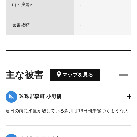
山・崖崩れ
-
被害総額
-
主な被害
マップを見る
玖珠郡森町 小野橋
連日の雨に水量が増している森川は19日朝来篠つくような大
雨が来襲したため、午後7時には出水が最も甚だしく、特に上
流は川も道路も一面の濁流となり、小野、鬼丸の2橋はたちま
ち流失したため、寺々の鐘を乱打し、消防夫は川沿いの家々