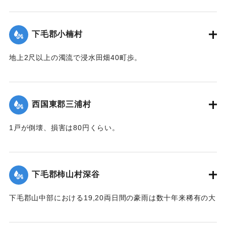
鳴橋（土橋）が流失した。
【出典：大分新聞 大正12年6月23日朝刊7面】
下毛郡小楠村
｜固有コード:
00275070
地上2尺以上の濁流で浸水田畑40町歩。
【出典：大分新聞 大正12年6月23日朝刊7面】
｜固有コード:
00275071
西国東郡三浦村
1戸が倒壊、損害は80円くらい。
【出典：大分新聞 大正12年6月23日朝刊4面】
｜固有コード:
00275064
下毛郡柿山村深谷
下毛郡山中部における19,20両日間の豪雨は数十年来稀有の大
雨で、柿山村字深谷付近の県道は58間が決壊して車馬不通と
なった。