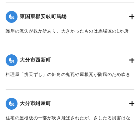
｜固有コード:
00275081
害はなかった。＜浸水家屋 70余戸、浸水田畑 120町歩、流失
田 2町歩＞安岐町内では県費支弁の復旧工事は約2万円くらい
東国東郡安岐町馬場
の見込み。
【出典：大分新聞 大正12年6月24日朝刊8面】
護岸の流失が数か所あり、大きかったものは馬場区の1か所
で、復旧費8000円くらいの見込み。
｜固有コード:
00275082
【出典：大分新聞 大正12年6月24日朝刊8面】
大分市西新町
｜固有コード:
00275083
料理屋「辨天ずし」の軒角の鬼瓦や屋根瓦が防風のため吹き
倒された。
【出典：大分新聞 大正12年6月23日朝刊7面】
大分市紺屋町
｜固有コード:
00275077
住宅の屋根板の一部が吹き飛ばされたが、さしたる損害はな
かった。
【出典：大分新聞 大正12年6月23日朝刊7面】