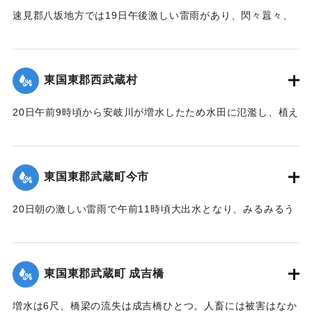
た。急報によって大分運輸事務所より、武所長以下、笹田運
速見郡八坂地方では19日午後激しい雷雨があり、閃々囂々、
転主任、上田書記、日高営業主任、榎本書記、大分保線事務
夜中もなお降りしきり、翌20日も引き続きの豪雨に数日前か
所より菅野所長および物品掛りが急遽現場に出張。24日夜来
ら水かさが増している八坂川は刻々と増水し、午後2時には約
佐伯保線区員50名、中津保線区よりの応援工夫20名、人足
2丈、明治41年度のの大洪水の記憶を呼び起こして一時は人心
130名、計200余名が必死となって復旧工事を急いでいる。
東国東郡西武蔵村
恟々としたが、3時半ごろより減水し始め夕刻には半減した
が、なお雨はやまず、浸水家屋は40棟、損害額は不明だが、
崩壊の現場は直見駅構内を距る2,30間、簾山隧道（102尺）
20日午前9時頃から安岐川が増水したため水田に氾濫し、植え
人畜に死傷はなかった。
を出たところで、線路の埋没域は長さ14間、幅4間、高さ3間
付けの七島藺、稲をはじめその他山林、道路の被害が少なく
【出典：大分新聞 大正12年6月24日朝刊8面】
で崩壊土砂岩石200坪に達し、これを除けば同時に崩壊してく
なかったが、同日午後3時頃から減水したので村民は愁眉を開
る部分が150坪ほどあり、差し当たり大量の土砂、岩石は直美
いた。
東国東郡武蔵町今市
｜固有コード:
00275084
駅構内、および簾山隧道側に建築用列車を使用して捨ててい
【出典：大分新聞 大正12年6月24日朝刊8面】
るが、原因はやはり先日の雨で亀裂が入ったものらしく、26
20日朝の激しい雷雨で午前11時頃大出水となり、みるみるう
日午前中には多分し復旧できる見込みである。なお列車は依
｜固有コード:
00275085
ちに濁水がいよいよ加わり、流失物は多く、小麦の刈干を流
然運転し、現場は徒歩で連絡しているが、徒歩区間は隧道に
すもの、田植えから帰って自宅が浸水しているのを初めて知
沿って4町あり、7分を要している。大分保線事務所の山口技
るものがいたり、道路、田畑、農作物の被害は著しく、こと
手は「直見駅の付近は一帯に土質が粗悪で過般崩壊したのも
東国東郡武蔵町 成吉橋
に今市区は被害が一層著しく、道路はさながら川のようで、
直見駅をわずかに距った神ノ原間でした、営業線で300坪も崩
浸水家屋は10数戸に及び、消防青年団会員は出動して警戒に
壊したことなどはあまり他に例がないことです」と語ってい
増水は6尺、橋梁の流失は成吉橋ひとつ。人畜には被害はなか