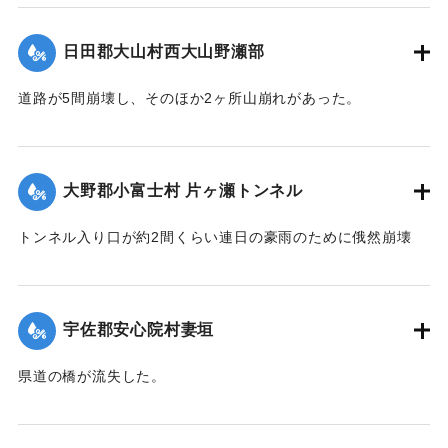
壊して八坂村および杵築町の一部の水田100余町歩はさながら
泥海と化したが、挿秧（田植え）前で被害は軽い見込みであ
日田郡大山村西大山野瀬部
る。
【出典：大分新聞 大正12年6月22日 朝刊4面】
道路が5間崩壊し、そのほか2ヶ所山崩れがあった。
【出典：大分新聞 大正12年6月22日 朝刊4面】
｜固有コード:
00275052
｜固有コード:
00275053
大野郡小富士村 片ヶ瀬トンネル
トンネル入り口が約2間くらい連日の豪雨のために俄然崩壊
し、一時は交通途絶の有様となったが、竹田町竹三豊南両自
動車の運転手、10数名が必死になって復旧に務めたので19日
は人馬の通行も安全となったが、目下泥濘約5寸くらいの深さ
宇佐郡安心院村妻垣
で極めて通行困難である。
【出典：大分新聞 大正12年6月22日 朝刊4面】
県道の橋が流失した。
【出典：大分新聞 大正12年6月22日 朝刊4面】
｜固有コード:
00275054