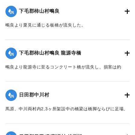
【出典：大分新聞 大正12年6月23日朝刊7面】
下毛郡柿山村鴫良
｜固有コード:
00275065
鴫良より栗見に通じる板橋が流失した。
【出典：大分新聞 大正12年6月23日朝刊7面】
｜固有コード:
00275066
下毛郡柿山村鴫良 龍源寺橋
鴫良より龍源寺に至るコンクリート橋が流失し、損害は約
2000円に達した。
【出典：大分新聞 大正12年6月23日朝刊7面】
日田郡中川村
｜固有コード:
00275067
馬原、中川両村内2,3ヶ所架設中の橋梁は橋脚ならびに足場、
そのほか橋材等が流失し、損害が多いはずだが出水のため交
通が途絶、詳細を知ることができない。
【出典：大分新聞 大正12年6月22日 朝刊7面】