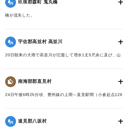
玖珠郡森町 鬼丸橋
に馳せ、家財を片付け、材木の始末をするなどなかなかの大
騒ぎとなった。森水電は各所に200燭の電灯を転じ便宜を与え
橋が流失した。
た。
【出典：大分新聞 大正12年6月24日朝刊8面】
【出典：大分新聞 大正12年6月24日朝刊8面】
｜固有コード:
00275090
宇佐郡高並村 高並川
｜固有コード:
00275089
20日朝来の大雨で高並川が氾濫して増水1丈5尺余に及び、山
の崩壊、田畑の流失ならびに堰提破壊はもちろん、道路や橋
梁が流失したため、交通はまったくの杜絶の姿となったが、
被害額は目下見込みが立っていない。
南海部郡直見村
【出典：大分新聞 大正12年6月24日朝刊8面】
24日午後6時25分頃、豊州線の上岡～直見駅間（小倉起点126
｜固有コード:
00275091
マイル71チェーン）の簾山隧道南方右側切り取りの土砂、岩
石350坪ほどが俄然崩壊、線路を閉鎖した。そのため同日午後
8時50分佐伯発下り列車は直見駅手前、同じく重岡発午後9時
速見郡八坂村
10分の上り列車は直見駅寄り引き返すのをやむなきに至っ