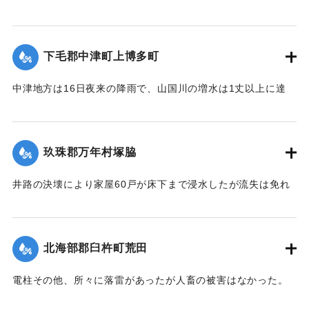
｜固有コード:
00275024
まま19日夜、激流のため押し流された。折柄、長洲港に碇泊
中の県水産課の豊洋丸に数十名の漁夫を載せて同夜12時より
流失船捜査のため同海面沖合に出動したが、暗夜のため捜査
下毛郡中津町上博多町
困難なりしも判明せる分は、流失5隻のうち3隻は長洲町西濱
浦に漂着、2隻が行方不明である。
中津地方は16日夜来の降雨で、山国川の増水は1丈以上に達
し、出水被害を気遣われていたが、17日から小雨となり、水
20日未明にいたって伊徳丸と漁船1隻はいずれも沖合で発見さ
量も減じていたところ19日夜来また大雷雨となり数カ所に落
れた。
雷したが幸いに被害はなかった。20日は朝からさらに土砂降
玖珠郡万年村塚脇
【出典：大分新聞 大正12年6月21日 朝刊4面、22日 朝刊4
りが続き、同日正午前の雨量は1坪面2石5斗におよび、市内上
面】
博多町付近の低地では床下の浸水5,60戸に達した。山国川の
井路の決壊により家屋60戸が床下まで浸水したが流失は免れ
増水は柿坂付近が1丈5尺、下流山国橋は1丈におよび物凄い光
た。
｜固有コード:
00275025
景を呈している。
【出典：大分新聞 大正12年6月21日 朝刊4面】
【出典：大分新聞 大正12年6月21日 朝刊4面】
北海部郡臼杵町荒田
｜固有コード:
00275028
｜固有コード:
00275027
電柱その他、所々に落雷があったが人畜の被害はなかった。
【出典：大分新聞 大正12年6月21日 朝刊7面】