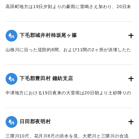
｜固有コード:
00275062
高田町地方は19日夕刻よりの豪雨に雷鳴さえ加わり、20日未
明まで降り続き、坪2石以上の降雨量を見たが、20日も依然止
まずについに桂川は近々30分間くらいの間に、1丈4尺以上の
増水を見るにいたり、橋の架設工事で使用中の機械および小
下毛郡城井村柿坂尾ヶ篠
舟が流失したのをはじめとして沿岸に積載ていた石炭、石
灰、材木など多量流失、損害多額の見込み。
山移川に沿った堤防約8間、および11間の2ヶ所が決壊したた
め同村の住民が保有する田地2反5畝、3畝分がそれぞれ荒蕪地
浸水家屋1戸を出した。
になった。
【出典：大分新聞 大正12年6月22日 朝刊7面、6月23日朝刊4
下毛郡豊田村 鐘紡支店
面】
住民所有の木材、セメント（価格約800円）を流失した。
【出典：大分新聞 大正12年6月22日 朝刊4面、朝刊7面】
中津地方における19日夜来の大雷雨は20日朝より土砂降りの
｜固有コード:
00275063
豪雨となり山国川は1丈5尺以上増水し、一方ならず憂慮され
｜固有コード:
00275055
た。これと同時に中津市外豊田村鐘紡支店付近一帯はほとん
ど泥の海と化し、浸水家屋200戸以上に達し、活動常設賓館付
日田郡夜明村
近数十戸は濁流のため、床下を洗われ刻々危険の状態となっ
たので、豊田村では警鐘を乱打して警戒に努め、中津豊田消
三隈川10尺、花月川8尺の洪水を見、大肥川と三隈川の合流