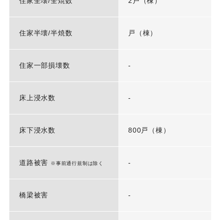
住家全壊/全焼数
2戸（棟）
住家半壊/半焼数
戸（棟）
住家一部損壊数
-
床上浸水数
-
床下浸水数
800戸（棟）
道路被害
-
※事前通行規制は除く
橋梁被害
-