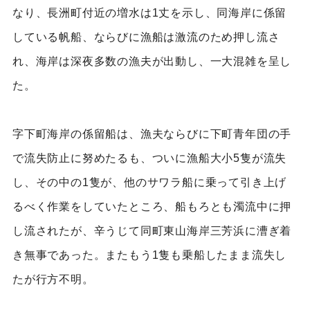
なり、長洲町付近の増水は1丈を示し、同海岸に係留
している帆船、ならびに漁船は激流のため押し流さ
れ、海岸は深夜多数の漁夫が出動し、一大混雑を呈し
た。
字下町海岸の係留船は、漁夫ならびに下町青年団の手
で流失防止に努めたるも、ついに漁船大小5隻が流失
し、その中の1隻が、他のサワラ船に乗って引き上げ
るべく作業をしていたところ、船もろとも濁流中に押
し流されたが、辛うじて同町東山海岸三芳浜に漕ぎ着
き無事であった。またもう1隻も乗船したまま流失し
たが行方不明。