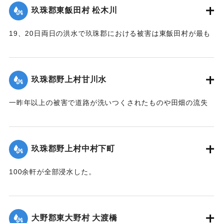
｜固有コード:
00275046
玖珠郡東飯田村 松木川
19、20日両日の洪水で玖珠郡における被害は東飯田村が最も
甚だしく、松木川に沿う日出生台行き県道はほとんどが破壊
され、川沿いの田地は洗い流されて荒涼を極めている。特に
松木川に架かる橋梁6ヶ所が流失したが、幸いに人畜の死傷は
玖珠郡野上村甘川水
なかった。この地方はおととしの洪水に大被害を被り、よう
やく復旧したばかりのところへ今回の出水をみたことで人心
一昨年以上の被害で道路が洗いつくされたものや田畑の流失
兢々としている。
が甚だしかった。
【出典：大分新聞 大正12年6月22日 朝刊4面】
東飯田方面では松木川の沿岸橋梁が全部流失して、交通途絶
の有様だ。
玖珠郡野上村中村下町
｜固有コード:
00275048
【出典：大分新聞 大正12年6月22日 朝刊4面、6月24日朝刊8
100余軒が全部浸水した。
面】
【出典：大分新聞 大正12年6月22日 朝刊4面】
｜固有コード:
00275047
｜固有コード:
00275049
大野郡東大野村 大渡橋