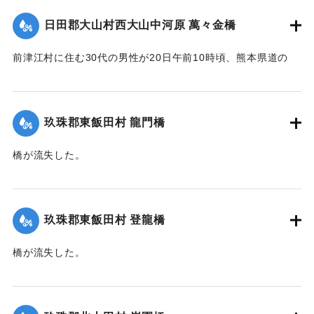
｜固有コード:
00275033
日田郡大山村西大山中河原 萬々金橋
前津江村に住む30代の男性が20日午前10時頃、熊本県道の
萬々金橋を通行中、にわかの増水で橋梁とともに押し流さ
れ、生死不明となった。同時に同村の浸水家屋20戸に達し、
空き家2戸を流失。なおこのため大山村～前津江村間の交通は
玖珠郡東飯田村 龍門橋
途絶した。
橋が流失した。
新築の家屋1棟が流失、その他損害があるはずだが交通途絶の
【出典：大分新聞 大正12年6月22日 朝刊4面】
ため詳細不明。
【出典：大分新聞 大正12年6月22日 朝刊4面、朝刊7面】
｜固有コード:
00275035
玖珠郡東飯田村 登龍橋
｜固有コード:
00275034
橋が流失した。
【出典：大分新聞 大正12年6月22日 朝刊4面】
｜固有コード:
00275036