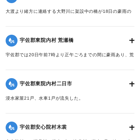
大渡より緒方に連絡する大野川に架設中の橋が18日の豪雨の
ため俄然崩壊し、全部押し流された。損害約300円くらい。従
業中の朝鮮人は万が一を恐れて従業を拒んでいる。
【出典：大分新聞 大正12年6月22日 朝刊4面】
宇佐郡東院内村 荒瀬橋
｜固有コード:
00275050
宇佐郡では20日午前7時より正午ごろまでの間に豪雨あり、荒
瀬橋付近では増水が2丈となり、村県道および里道4ヶ所が崩
壊。橋梁が2箇所流失した。
【出典：大分新聞 大正12年6月22日 朝刊4面】
宇佐郡東院内村二日市
｜固有コード:
00275042
浸水家屋21戸、水車1戸が流失した。
【出典：大分新聞 大正12年6月22日 朝刊4面】
｜固有コード:
00275043
宇佐郡安心院村木裳