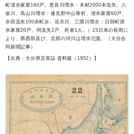
町浸水家屋160戸。恵良川増水：木材2000本流失。八
坂川、高山川増水：速見郡中山香村、浸水家屋60戸、
水田流失100余町歩。花月川、三隈川増水：日田町浸
水家屋20戸、同流失2戸、死者1人。）15日来の長雨に
より、県西部及び、北部の河川は増水氾濫。（大分合
同新聞記事）
【出典：大分県災害誌 資料篇（1952）】