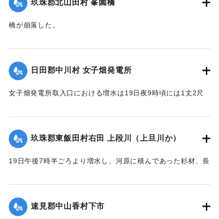
玖珠郡北山田村 峯園橋
橋が崩落した。
【出典：大分新聞 大正12年6月22日 朝刊4面】
｜固有コード:
00275037
日田郡中川村 女子畑発電所
女子畑発電所取入口における増水は19日夜9時頃には1丈2尺
の増水を示していたが翌20日午前8時には1丈2尺5寸に達した
が、いまだに被害の情報は入っていない。
【出典：大分新聞 大正12年6月21日 朝刊4面】
玖珠郡東飯田村右田 上段川（上旦川か）
｜固有コード:
00275029
19日午後7時半ごろより増水し、河原に積んであった杉材、長
さ1丈3,4尺のもの約2000本流失、同下流の堤防約20間決壊
し、その付近の田畑およそ1町歩荒廃、下段（下旦か）道路4
間崩壊、恵良川の土橋2個が流失した。
速見郡中山香村下市
【出典：大分新聞 大正12年6月21日 朝刊4面】