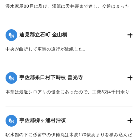
浸水家屋80戸に及び、濁流は天井裏まで達し、交通はまった
｜固有コード:
00275030
く途絶したのでわずかに2階に避難する惨状を呈し、青年団消
防組は早くより出動警戒をなし一般避難民へ昼食の炊き出し
を行った。
速見郡立石町 金山橋
【出典：大分新聞 大正12年6月22日 朝刊4面】
中央が曲折して車馬の通行が途絶した。
｜固有コード:
00275031
【出典：大分新聞 大正12年6月22日 朝刊4面】
｜固有コード:
00275032
宇佐郡糸口村下時枝 善光寺
本堂は最近シロアリの侵食にあったので、工費3万4千円余り
をもって改修の計画を立て、目下内務省当局に申請中である
が、19日午後その天井約2間四方が屋根とともに俄然崩落し
た。
宇佐郡柳ヶ浦村沖須
【出典：大分新聞 大正12年6月21日 朝刊4面】
駅水館の下に係留中の伊徳丸は木炭170俵あまりを積み込んだ