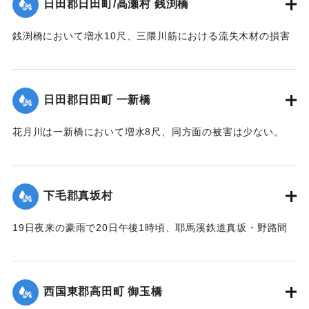
日田郡日田町/高瀬村 銭渕橋
｜固有コード:
00275059
銭渕橋において増水10尺、三隈川筋における流失木材の損害
は、おそらく甚大になる見込み。
【出典：大分新聞 大正12年6月22日 朝刊7面】
日田郡日田町 一新橋
｜固有コード:
00275060
花月川は一新橋において増水8尺、同方面の被害は少ない。
【出典：大分新聞 大正12年6月22日 朝刊7面】
｜固有コード:
00275061
下毛郡真坂村
19日夜来の豪雨で20日午後1時頃、耶馬溪鉄道真坂・野路間
の線路に故障を生じ、一時運転不能となったが、応急修理の
結果、ただちに復旧した。
【出典：大分新聞 大正12年6月22日 朝刊7面】
西国東郡高田町 御玉橋