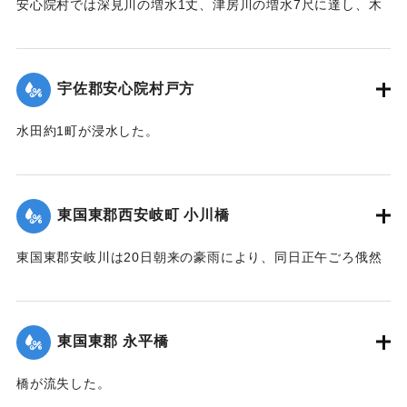
安心院村では深見川の増水1丈、津房川の増水7尺に達し、木
裳部落では16戸が浸水した。
【出典：大分新聞 大正12年6月22日 朝刊4面】
宇佐郡安心院村戸方
｜固有コード:
00275044
水田約1町が浸水した。
【出典：大分新聞 大正12年6月22日 朝刊4面】
｜固有コード:
00275045
東国東郡西安岐町 小川橋
東国東郡安岐川は20日朝来の豪雨により、同日正午ごろ俄然
送水1丈3尺余におよび、濁流氾濫して西安岐町小川通り、小
川橋その他、沿岸一帯危険状態に陥り、各消防組総出で警戒
に努めた結果、幸いに人畜にも家屋にも損害はなかったが、
東国東郡 永平橋
田畑等の被害は甚大で、同日判明の分だけでも、20余町歩に
およんだ。
橋が流失した。
【出典：大分新聞 大正12年6月22日 朝刊4面】