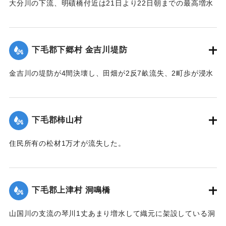
大分川の下流、明磧橋付近は21日より22日朝までの最高増水
約4尺にして他に何らの被害なし。
【出典：大分新聞 大正12年6月23日朝刊7面】
下毛郡下郷村 金吉川堤防
｜固有コード:
00275076
金吉川の堤防が4間決壊し、田畑が2反7畝流失、2町歩が浸水
した。
【出典：大分新聞 大正12年6月23日朝刊7面】
下毛郡柿山村
｜固有コード:
00275068
住民所有の松材1万才が流失した。
【出典：大分新聞 大正12年6月23日朝刊7面】
｜固有コード:
00275069
下毛郡上津村 洞鳴橋
山国川の支流の琴川1丈あまり増水して織元に架設している洞