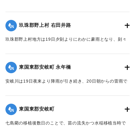
つとめ人心恟々たるものがあったが、午後4時に至り、漸次減
た。
った。
水し、一同愁眉を開いた。また民家の近くに落雷があったが
【出典：大分新聞 大正12年6月26日朝刊4面】
【出典：大分新聞 大正12年6月24日朝刊8面】
幸いにも被害はなかった。
玖珠郡野上村 右田井路
【出典：大分新聞 大正12年6月24日朝刊8面】
｜固有コード:
00275092
｜固有コード:
00275087
玖珠郡野上村地方は19日夕刻よりにわかに豪雨となり、刻々
｜固有コード:
00275086
と増水。中村から約5丁後方を通じている右田井路の堤防が切
れ、中村方面へ全部流出し、浸水家屋は100戸あった。一昨年
の大洪水を思い、人心恟々たる有様だった。なお、人畜に死
東国東郡安岐町 永年橋
傷はなかった。
【出典：大分新聞 大正12年6月24日朝刊8面】
安岐川は19日夜来より降雨が引き続き、20日朝からの雷雨で
午前10時頃より刻一刻と増水し、12時には1丈5尺の増水とな
｜固有コード:
00275088
ったため、消防組青年会員は総出となり浸水家屋およびに
港、橋に流木が流れかかるのを必死になり防御したため、港
東国東郡安岐町
や橋は無事だったが、永年橋はついに流失した。
【出典：大分新聞 大正12年6月24日朝刊8面】
七島藺の移植後数日のことで、苗の流失かつ水稲移植当時で
苗揚げを行っていたため、大半が流失の見込みだが人畜に被