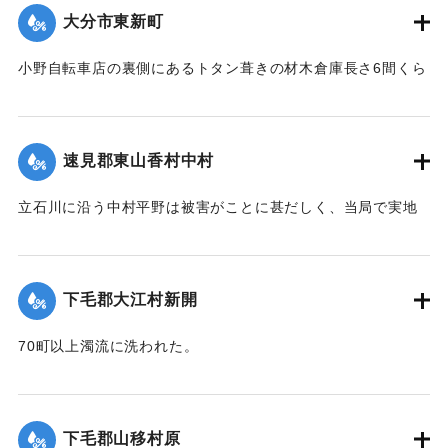
大分市東新町
｜固有コード:
00275078
小野自転車店の裏側にあるトタン葺きの材木倉庫長さ6間くら
いは暴風のために倒壊した。
【出典：大分新聞 大正12年6月23日朝刊7面】
速見郡東山香村中村
｜固有コード:
00275079
立石川に沿う中村平野は被害がことに甚だしく、当局で実地
調査の必要があると柴田肘税務署長は、前田直税務課長を従
え、郡長代理の有永技手とともに22日に同村に出張し、村当
局者ならびに地主側にも被害地の実地調査を行った。詳細は
下毛郡大江村新開
不明であるものの、苗が植え付け不能になったものが24,5町
あるとのこと。
70町以上濁流に洗われた。
【出典：大分新聞 大正12年6月24日朝刊8面】
【出典：大分新聞 大正12年6月23日朝刊7面】
｜固有コード:
00275080
｜固有コード:
00275072
下毛郡山移村原