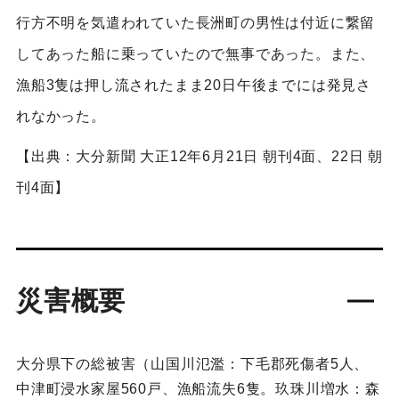
行方不明を気遣われていた長洲町の男性は付近に繋留
してあった船に乗っていたので無事であった。また、
漁船3隻は押し流されたまま20日午後までには発見さ
れなかった。
【出典：大分新聞 大正12年6月21日 朝刊4面、22日 朝
刊4面】
災害概要
大分県下の総被害（山国川氾濫：下毛郡死傷者5人、
中津町浸水家屋560戸、漁船流失6隻。玖珠川増水：森