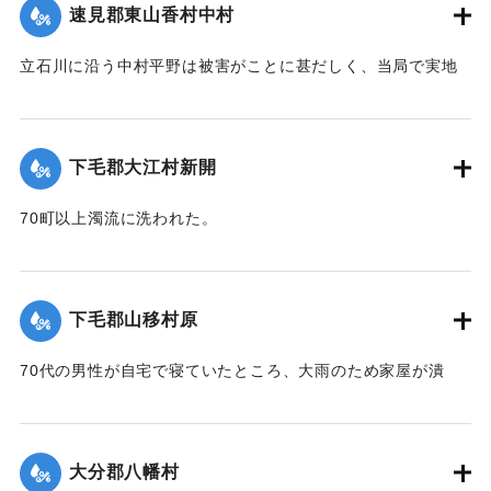
速見郡東山香村中村
｜固有コード:
00275079
立石川に沿う中村平野は被害がことに甚だしく、当局で実地
調査の必要があると柴田肘税務署長は、前田直税務課長を従
え、郡長代理の有永技手とともに22日に同村に出張し、村当
局者ならびに地主側にも被害地の実地調査を行った。詳細は
下毛郡大江村新開
不明であるものの、苗が植え付け不能になったものが24,5町
あるとのこと。
70町以上濁流に洗われた。
【出典：大分新聞 大正12年6月24日朝刊8面】
【出典：大分新聞 大正12年6月23日朝刊7面】
｜固有コード:
00275080
｜固有コード:
00275072
下毛郡山移村原
70代の男性が自宅で寝ていたところ、大雨のため家屋が潰
れ、その下敷きとなったところ、付近の人が発見し、救助し
た。
【出典：大分新聞 大正12年6月23日朝刊7面】
大分郡八幡村