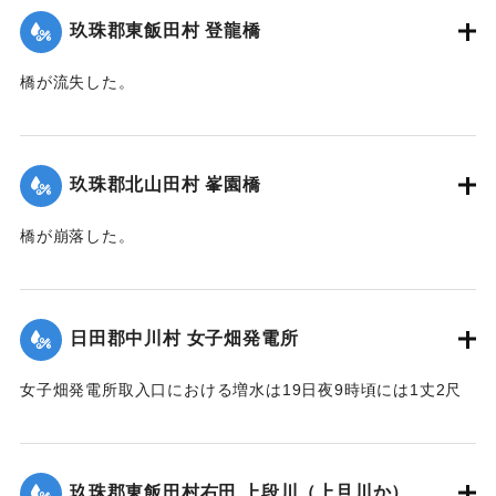
【出典：大分新聞 大正12年6月22日 朝刊4面、朝刊7面】
｜固有コード:
00275035
玖珠郡東飯田村 登龍橋
｜固有コード:
00275034
橋が流失した。
【出典：大分新聞 大正12年6月22日 朝刊4面】
｜固有コード:
00275036
玖珠郡北山田村 峯園橋
橋が崩落した。
【出典：大分新聞 大正12年6月22日 朝刊4面】
｜固有コード:
00275037
日田郡中川村 女子畑発電所
女子畑発電所取入口における増水は19日夜9時頃には1丈2尺
の増水を示していたが翌20日午前8時には1丈2尺5寸に達した
が、いまだに被害の情報は入っていない。
【出典：大分新聞 大正12年6月21日 朝刊4面】
玖珠郡東飯田村右田 上段川（上旦川か）