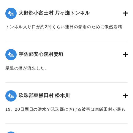
｜固有コード:
00275053
大野郡小富士村 片ヶ瀬トンネル
トンネル入り口が約2間くらい連日の豪雨のために俄然崩壊
し、一時は交通途絶の有様となったが、竹田町竹三豊南両自
動車の運転手、10数名が必死になって復旧に務めたので19日
は人馬の通行も安全となったが、目下泥濘約5寸くらいの深さ
宇佐郡安心院村妻垣
で極めて通行困難である。
【出典：大分新聞 大正12年6月22日 朝刊4面】
県道の橋が流失した。
【出典：大分新聞 大正12年6月22日 朝刊4面】
｜固有コード:
00275054
｜固有コード:
00275046
玖珠郡東飯田村 松木川
19、20日両日の洪水で玖珠郡における被害は東飯田村が最も
甚だしく、松木川に沿う日出生台行き県道はほとんどが破壊
され、川沿いの田地は洗い流されて荒涼を極めている。特に
松木川に架かる橋梁6ヶ所が流失したが、幸いに人畜の死傷は