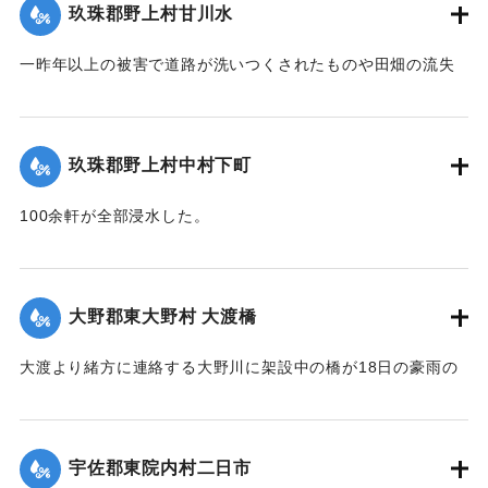
玖珠郡野上村甘川水
なかった。この地方はおととしの洪水に大被害を被り、よう
やく復旧したばかりのところへ今回の出水をみたことで人心
一昨年以上の被害で道路が洗いつくされたものや田畑の流失
兢々としている。
が甚だしかった。
【出典：大分新聞 大正12年6月22日 朝刊4面】
東飯田方面では松木川の沿岸橋梁が全部流失して、交通途絶
の有様だ。
玖珠郡野上村中村下町
｜固有コード:
00275048
【出典：大分新聞 大正12年6月22日 朝刊4面、6月24日朝刊8
100余軒が全部浸水した。
面】
【出典：大分新聞 大正12年6月22日 朝刊4面】
｜固有コード:
00275047
｜固有コード:
00275049
大野郡東大野村 大渡橋
大渡より緒方に連絡する大野川に架設中の橋が18日の豪雨の
ため俄然崩壊し、全部押し流された。損害約300円くらい。従
業中の朝鮮人は万が一を恐れて従業を拒んでいる。
【出典：大分新聞 大正12年6月22日 朝刊4面】
宇佐郡東院内村二日市