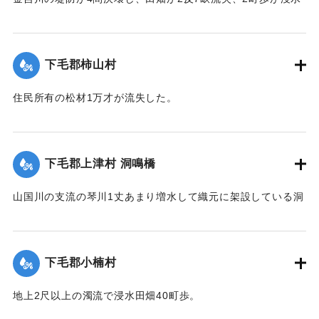
した。
【出典：大分新聞 大正12年6月23日朝刊7面】
下毛郡柿山村
｜固有コード:
00275068
住民所有の松材1万才が流失した。
【出典：大分新聞 大正12年6月23日朝刊7面】
｜固有コード:
00275069
下毛郡上津村 洞鳴橋
山国川の支流の琴川1丈あまり増水して織元に架設している洞
鳴橋（土橋）が流失した。
【出典：大分新聞 大正12年6月23日朝刊7面】
下毛郡小楠村
｜固有コード:
00275070
地上2尺以上の濁流で浸水田畑40町歩。