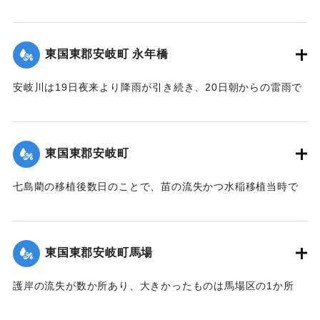
と増水。中村から約5丁後方を通じている右田井路の堤防が切
れ、中村方面へ全部流出し、浸水家屋は100戸あった。一昨年
の大洪水を思い、人心恟々たる有様だった。なお、人畜に死
東国東郡安岐町 永年橋
傷はなかった。
【出典：大分新聞 大正12年6月24日朝刊8面】
安岐川は19日夜来より降雨が引き続き、20日朝からの雷雨で
午前10時頃より刻一刻と増水し、12時には1丈5尺の増水とな
｜固有コード:
00275088
ったため、消防組青年会員は総出となり浸水家屋およびに
港、橋に流木が流れかかるのを必死になり防御したため、港
東国東郡安岐町
や橋は無事だったが、永年橋はついに流失した。
【出典：大分新聞 大正12年6月24日朝刊8面】
七島藺の移植後数日のことで、苗の流失かつ水稲移植当時で
苗揚げを行っていたため、大半が流失の見込みだが人畜に被
｜固有コード:
00275081
害はなかった。＜浸水家屋 70余戸、浸水田畑 120町歩、流失
田 2町歩＞安岐町内では県費支弁の復旧工事は約2万円くらい
東国東郡安岐町馬場
の見込み。
【出典：大分新聞 大正12年6月24日朝刊8面】
護岸の流失が数か所あり、大きかったものは馬場区の1か所
で、復旧費8000円くらいの見込み。
｜固有コード:
00275082