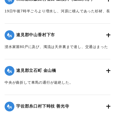
｜固有コード:
00275029
19日午後7時半ごろより増水し、河原に積んであった杉材、長
さ1丈3,4尺のもの約2000本流失、同下流の堤防約20間決壊
し、その付近の田畑およそ1町歩荒廃、下段（下旦か）道路4
間崩壊、恵良川の土橋2個が流失した。
速見郡中山香村下市
【出典：大分新聞 大正12年6月21日 朝刊4面】
浸水家屋80戸に及び、濁流は天井裏まで達し、交通はまった
｜固有コード:
00275030
く途絶したのでわずかに2階に避難する惨状を呈し、青年団消
防組は早くより出動警戒をなし一般避難民へ昼食の炊き出し
を行った。
速見郡立石町 金山橋
【出典：大分新聞 大正12年6月22日 朝刊4面】
中央が曲折して車馬の通行が途絶した。
｜固有コード:
00275031
【出典：大分新聞 大正12年6月22日 朝刊4面】
｜固有コード:
00275032
宇佐郡糸口村下時枝 善光寺