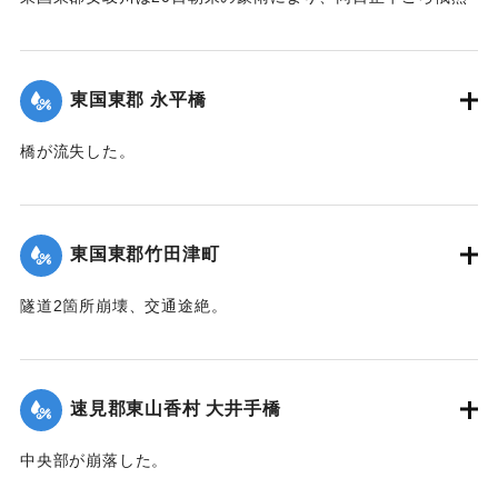
送水1丈3尺余におよび、濁流氾濫して西安岐町小川通り、小
川橋その他、沿岸一帯危険状態に陥り、各消防組総出で警戒
に努めた結果、幸いに人畜にも家屋にも損害はなかったが、
東国東郡 永平橋
田畑等の被害は甚大で、同日判明の分だけでも、20余町歩に
およんだ。
橋が流失した。
【出典：大分新聞 大正12年6月22日 朝刊4面】
【出典：大分新聞 大正12年6月22日 朝刊4面】
｜固有コード:
00275038
｜固有コード:
00275039
東国東郡竹田津町
隧道2箇所崩壊、交通途絶。
【出典：大分新聞 大正12年6月22日 朝刊4面】
｜固有コード:
00275040
速見郡東山香村 大井手橋
中央部が崩落した。