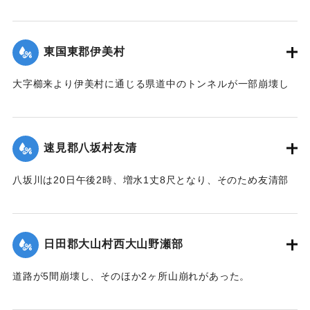
そのほか橋材等が流失し、損害が多いはずだが出水のため交
【出典：大分新聞 大正12年6月22日 朝刊7面】
通が途絶、詳細を知ることができない。
｜固有コード:
00275056
【出典：大分新聞 大正12年6月22日 朝刊7面】
東国東郡伊美村
｜固有コード:
00275058
大字櫛来より伊美村に通じる県道中のトンネルが一部崩壊し
たため一時人馬の交通が途絶したがまもなく復旧した。
【出典：大分新聞 大正12年6月22日 朝刊4面】
速見郡八坂村友清
｜固有コード:
00275051
八坂川は20日午後2時、増水1丈8尺となり、そのため友清部
落、長瀬部落付近は床上浸水家屋50余戸におよび、堤防が決
壊して八坂村および杵築町の一部の水田100余町歩はさながら
泥海と化したが、挿秧（田植え）前で被害は軽い見込みであ
日田郡大山村西大山野瀬部
る。
【出典：大分新聞 大正12年6月22日 朝刊4面】
道路が5間崩壊し、そのほか2ヶ所山崩れがあった。
【出典：大分新聞 大正12年6月22日 朝刊4面】
｜固有コード:
00275052