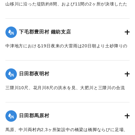
山移川に沿った堤防約8間、および11間の2ヶ所が決壊したた
め同村の住民が保有する田地2反5畝、3畝分がそれぞれ荒蕪地
浸水家屋1戸を出した。
になった。
【出典：大分新聞 大正12年6月22日 朝刊7面、6月23日朝刊4
下毛郡豊田村 鐘紡支店
面】
住民所有の木材、セメント（価格約800円）を流失した。
【出典：大分新聞 大正12年6月22日 朝刊4面、朝刊7面】
中津地方における19日夜来の大雷雨は20日朝より土砂降りの
｜固有コード:
00275063
豪雨となり山国川は1丈5尺以上増水し、一方ならず憂慮され
｜固有コード:
00275055
た。これと同時に中津市外豊田村鐘紡支店付近一帯はほとん
ど泥の海と化し、浸水家屋200戸以上に達し、活動常設賓館付
日田郡夜明村
近数十戸は濁流のため、床下を洗われ刻々危険の状態となっ
たので、豊田村では警鐘を乱打して警戒に努め、中津豊田消
三隈川10尺、花月川8尺の洪水を見、大肥川と三隈川の合流
防組合はほとんど全部出動して万一を警戒し、非常な混雑を
点、大肥橋の際の日田・添田線道路の石垣50坪余りが崩壊し
極めた。幸いに午後4時頃よりやや小降りとなり、濁流も漸次
た。
減退したが、いつ出水するかわからないので、同町付近は徹
【出典：大分新聞 大正12年6月22日 朝刊7面】
宵警戒を続けた。21日は朝から小雨模様で一様に愁眉を開い
日田郡馬原村
たが、下毛郡平坦部では大部分田植えしていないため、苗代
｜固有コード:
00275057
の被害はほとんどなかった。
馬原、中川両村内2,3ヶ所架設中の橋梁は橋脚ならびに足場、