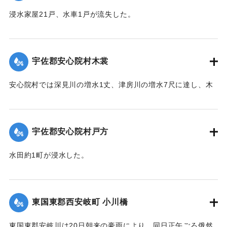
｜固有コード:
00275050
浸水家屋21戸、水車1戸が流失した。
【出典：大分新聞 大正12年6月22日 朝刊4面】
｜固有コード:
00275043
宇佐郡安心院村木裳
安心院村では深見川の増水1丈、津房川の増水7尺に達し、木
裳部落では16戸が浸水した。
【出典：大分新聞 大正12年6月22日 朝刊4面】
宇佐郡安心院村戸方
｜固有コード:
00275044
水田約1町が浸水した。
【出典：大分新聞 大正12年6月22日 朝刊4面】
｜固有コード:
00275045
東国東郡西安岐町 小川橋
東国東郡安岐川は20日朝来の豪雨により、同日正午ごろ俄然