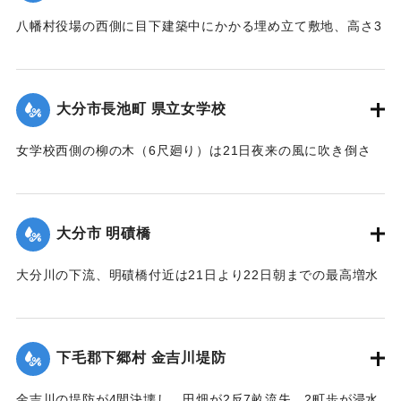
｜固有コード:
00275073
八幡村役場の西側に目下建築中にかかる埋め立て敷地、高さ3
間、長さ2間あまりの石垣が崩壊し、柞原参道に突き出し、一
時往来止となっていたが、22日正午頃復旧した。なお同所西
側の石垣に亀裂を生じ、往来が危険になっている。
大分市長池町 県立女学校
【出典：大分新聞 大正12年6月23日朝刊7面】
女学校西側の柳の木（6尺廻り）は21日夜来の風に吹き倒さ
｜固有コード:
00275074
れ、そのため電話線敷線を切断するとともに、同校西側の板
塀約20間は柳のために押し倒され、損害約350円。
【出典：大分新聞 大正12年6月23日朝刊7面】
大分市 明磧橋
｜固有コード:
00275075
大分川の下流、明磧橋付近は21日より22日朝までの最高増水
約4尺にして他に何らの被害なし。
【出典：大分新聞 大正12年6月23日朝刊7面】
下毛郡下郷村 金吉川堤防
｜固有コード:
00275076
金吉川の堤防が4間決壊し、田畑が2反7畝流失、2町歩が浸水