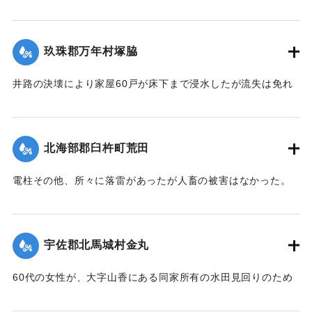
し、出水被害を気遣われていたが、17日から小雨となり、水
｜固有コード:
00275025
防止に努めたるも、ついに漁船大小5隻が流失し、その中の1
量も減じていたところ19日夜来また大雷雨となり数カ所に落
隻が、他のサワラ船に乗って引き上げるべく作業をしていた
雷したが幸いに被害はなかった。20日は朝からさらに土砂降
ところ、船もろとも濁流中に押し流されたが、辛うじて同町
玖珠郡万年村塚脇
りが続き、同日正午前の雨量は1坪面2石5斗におよび、市内上
東山海岸三芳浜に漕ぎ着き無事であった。またもう1隻も乗船
博多町付近の低地では床下の浸水5,60戸に達した。山国川の
したまま流失したが行方不明。
井路の決壊により家屋60戸が床下まで浸水したが流失は免れ
増水は柿坂付近が1丈5尺、下流山国橋は1丈におよび物凄い光
た。
景を呈している。
行方不明を気遣われていた長洲町の男性は付近に繋留してあ
【出典：大分新聞 大正12年6月21日 朝刊4面】
【出典：大分新聞 大正12年6月21日 朝刊4面】
った船に乗っていたので無事であった。また、漁船3隻は押し
北海部郡臼杵町荒田
流されたまま20日午後までには発見されなかった。
｜固有コード:
00275028
｜固有コード:
00275027
【出典：大分新聞 大正12年6月21日 朝刊4面、22日 朝刊4
電柱その他、所々に落雷があったが人畜の被害はなかった。
面】
【出典：大分新聞 大正12年6月21日 朝刊7面】
｜固有コード:
00275026
｜固有コード:
00275019
宇佐郡北馬城村金丸
60代の女性が、大字山香にある同家所有の水田見回りのため
家族3名とともに現場に至り、その女性一人が他の者より一足