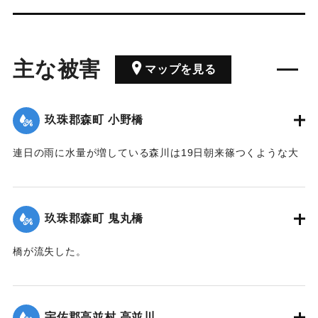
主な被害
マップを見る
玖珠郡森町 小野橋
連日の雨に水量が増している森川は19日朝来篠つくような大
雨が来襲したため、午後7時には出水が最も甚だしく、特に上
流は川も道路も一面の濁流となり、小野、鬼丸の2橋はたちま
ち流失したため、寺々の鐘を乱打し、消防夫は川沿いの家々
玖珠郡森町 鬼丸橋
に馳せ、家財を片付け、材木の始末をするなどなかなかの大
騒ぎとなった。森水電は各所に200燭の電灯を転じ便宜を与え
橋が流失した。
た。
【出典：大分新聞 大正12年6月24日朝刊8面】
【出典：大分新聞 大正12年6月24日朝刊8面】
｜固有コード:
00275090
宇佐郡高並村 高並川
｜固有コード:
00275089