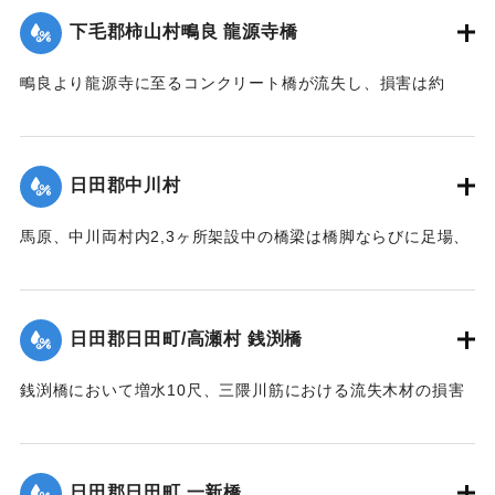
｜固有コード:
00275066
下毛郡柿山村鴫良 龍源寺橋
鴫良より龍源寺に至るコンクリート橋が流失し、損害は約
2000円に達した。
【出典：大分新聞 大正12年6月23日朝刊7面】
日田郡中川村
｜固有コード:
00275067
馬原、中川両村内2,3ヶ所架設中の橋梁は橋脚ならびに足場、
そのほか橋材等が流失し、損害が多いはずだが出水のため交
通が途絶、詳細を知ることができない。
【出典：大分新聞 大正12年6月22日 朝刊7面】
日田郡日田町/高瀬村 銭渕橋
｜固有コード:
00275059
銭渕橋において増水10尺、三隈川筋における流失木材の損害
は、おそらく甚大になる見込み。
【出典：大分新聞 大正12年6月22日 朝刊7面】
日田郡日田町 一新橋