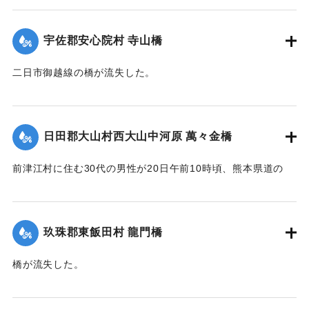
【出典：大分新聞 大正12年6月22日 朝刊4面】
｜固有コード:
00275041
宇佐郡安心院村 寺山橋
二日市御越線の橋が流失した。
【出典：大分新聞 大正12年6月22日 朝刊4面】
｜固有コード:
00275033
日田郡大山村西大山中河原 萬々金橋
前津江村に住む30代の男性が20日午前10時頃、熊本県道の
萬々金橋を通行中、にわかの増水で橋梁とともに押し流さ
れ、生死不明となった。同時に同村の浸水家屋20戸に達し、
空き家2戸を流失。なおこのため大山村～前津江村間の交通は
玖珠郡東飯田村 龍門橋
途絶した。
橋が流失した。
新築の家屋1棟が流失、その他損害があるはずだが交通途絶の
【出典：大分新聞 大正12年6月22日 朝刊4面】
ため詳細不明。