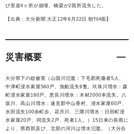
び里道4ヶ所が崩壊。橋梁が2箇所流失した。
【出典：大分新聞 大正12年6月22日 朝刊4面】
災害概要
大分県下の総被害（山国川氾濫：下毛郡死傷者5人、
中津町浸水家屋560戸、漁船流失6隻。玖珠川増水：森
町浸水家屋160戸。恵良川増水：木材2000本流失。八
坂川、高山川増水：速見郡中山香村、浸水家屋60戸、
水田流失100余町歩。花月川、三隈川増水：日田町浸
水家屋20戸、同流失2戸、死者1人。）15日来の長雨に
より、県西部及び、北部の河川は増水氾濫。（大分合