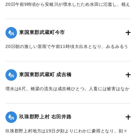
が、なお雨はやまず、浸水家屋は40棟、損害額は不明だが、
崩壊の現場は直見駅構内を距る2,30間、簾山隧道（102尺）
20日午前9時頃から安岐川が増水したため水田に氾濫し、植え
人畜に死傷はなかった。
を出たところで、線路の埋没域は長さ14間、幅4間、高さ3間
付けの七島藺、稲をはじめその他山林、道路の被害が少なく
【出典：大分新聞 大正12年6月24日朝刊8面】
で崩壊土砂岩石200坪に達し、これを除けば同時に崩壊してく
なかったが、同日午後3時頃から減水したので村民は愁眉を開
る部分が150坪ほどあり、差し当たり大量の土砂、岩石は直美
いた。
東国東郡武蔵町今市
｜固有コード:
00275084
駅構内、および簾山隧道側に建築用列車を使用して捨ててい
【出典：大分新聞 大正12年6月24日朝刊8面】
るが、原因はやはり先日の雨で亀裂が入ったものらしく、26
20日朝の激しい雷雨で午前11時頃大出水となり、みるみるう
日午前中には多分し復旧できる見込みである。なお列車は依
｜固有コード:
00275085
ちに濁水がいよいよ加わり、流失物は多く、小麦の刈干を流
然運転し、現場は徒歩で連絡しているが、徒歩区間は隧道に
すもの、田植えから帰って自宅が浸水しているのを初めて知
沿って4町あり、7分を要している。大分保線事務所の山口技
るものがいたり、道路、田畑、農作物の被害は著しく、こと
手は「直見駅の付近は一帯に土質が粗悪で過般崩壊したのも
東国東郡武蔵町 成吉橋
に今市区は被害が一層著しく、道路はさながら川のようで、
直見駅をわずかに距った神ノ原間でした、営業線で300坪も崩
浸水家屋は10数戸に及び、消防青年団会員は出動して警戒に
壊したことなどはあまり他に例がないことです」と語ってい
増水は6尺、橋梁の流失は成吉橋ひとつ。人畜には被害はなか
つとめ人心恟々たるものがあったが、午後4時に至り、漸次減
た。
った。
水し、一同愁眉を開いた。また民家の近くに落雷があったが
【出典：大分新聞 大正12年6月26日朝刊4面】
【出典：大分新聞 大正12年6月24日朝刊8面】
幸いにも被害はなかった。
玖珠郡野上村 右田井路
【出典：大分新聞 大正12年6月24日朝刊8面】
｜固有コード:
00275092
｜固有コード:
00275087
玖珠郡野上村地方は19日夕刻よりにわかに豪雨となり、刻々
｜固有コード:
00275086