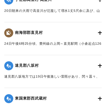
20日朝来の大雨で高並川が氾濫して増水1丈5尺余に及び、山
の崩壊、田畑の流失ならびに堰提破壊はもちろん、道路や橋
梁が流失したため、交通はまったくの杜絶の姿となったが、
被害額は目下見込みが立っていない。
南海部郡直見村
【出典：大分新聞 大正12年6月24日朝刊8面】
24日午後6時25分頃、豊州線の上岡～直見駅間（小倉起点126
｜固有コード:
00275091
マイル71チェーン）の簾山隧道南方右側切り取りの土砂、岩
石350坪ほどが俄然崩壊、線路を閉鎖した。そのため同日午後
8時50分佐伯発下り列車は直見駅手前、同じく重岡発午後9時
速見郡八坂村
10分の上り列車は直見駅寄り引き返すのをやむなきに至っ
た。急報によって大分運輸事務所より、武所長以下、笹田運
速見郡八坂地方では19日午後激しい雷雨があり、閃々囂々、
転主任、上田書記、日高営業主任、榎本書記、大分保線事務
夜中もなお降りしきり、翌20日も引き続きの豪雨に数日前か
所より菅野所長および物品掛りが急遽現場に出張。24日夜来
ら水かさが増している八坂川は刻々と増水し、午後2時には約
佐伯保線区員50名、中津保線区よりの応援工夫20名、人足
2丈、明治41年度のの大洪水の記憶を呼び起こして一時は人心
130名、計200余名が必死となって復旧工事を急いでいる。
東国東郡西武蔵村
恟々としたが、3時半ごろより減水し始め夕刻には半減した