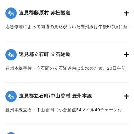
先に帰途についたが、自宅付近の小川を渡る際、誤って濁流
に押し流され行方不明となったので村民総出で所在捜査に従
速見郡藤原村 赤松隧道
事した。
応急修理によって開通の見込がついた豊州線は午後5時頃に至
死体は21日午前11時頃、封戸村の青森新田で発見された。
り、杵築、中山香間の赤松隧道が4坪ほど崩壊し、全通を気遣
【出典：大分新聞 大正12年6月21日 朝刊7面、6月23日 朝刊
われたが、まもなく復旧した。
4面】
【出典：大分新聞 大正12年6月21日 朝刊7面】
速見郡立石町 立石隧道
｜固有コード:
00275020
｜固有コード:
00275021
豊州本線宇佐・立石間の立石隧道内は出水のため、20日午前
11時半に枕木が全部浮かび上がり、門司方面穹拱（編集者
注：アーチ）付近の線路上にも右壁土砂2坪崩落した。大分駅
発上り午前11時30分旅客列車をはじめ以後の各列車は中山香
速見郡立石町/中山香村 豊州本線
より先、まったく不通になっていたが、午後1時に至り立石隧
道はようやく復旧した。
豊州本線立石・中山香間（小倉起点54マイル40チェーン付
【出典：大分新聞 大正12年6月21日 朝刊4面】
近）が20間にわたり軌条面まで浸水、目下立石駅長以下、立
石保線区員は総出となって警戒中。
｜固有コード:
00275022