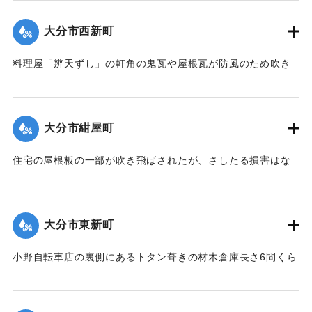
【出典：大分新聞 大正12年6月24日朝刊8面】
大分市西新町
｜固有コード:
00275083
料理屋「辨天ずし」の軒角の鬼瓦や屋根瓦が防風のため吹き
倒された。
【出典：大分新聞 大正12年6月23日朝刊7面】
大分市紺屋町
｜固有コード:
00275077
住宅の屋根板の一部が吹き飛ばされたが、さしたる損害はな
かった。
【出典：大分新聞 大正12年6月23日朝刊7面】
大分市東新町
｜固有コード:
00275078
小野自転車店の裏側にあるトタン葺きの材木倉庫長さ6間くら
いは暴風のために倒壊した。
【出典：大分新聞 大正12年6月23日朝刊7面】