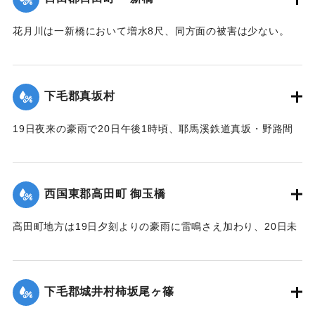
｜固有コード:
00275060
花月川は一新橋において増水8尺、同方面の被害は少ない。
【出典：大分新聞 大正12年6月22日 朝刊7面】
｜固有コード:
00275061
下毛郡真坂村
19日夜来の豪雨で20日午後1時頃、耶馬溪鉄道真坂・野路間
の線路に故障を生じ、一時運転不能となったが、応急修理の
結果、ただちに復旧した。
【出典：大分新聞 大正12年6月22日 朝刊7面】
西国東郡高田町 御玉橋
｜固有コード:
00275062
高田町地方は19日夕刻よりの豪雨に雷鳴さえ加わり、20日未
明まで降り続き、坪2石以上の降雨量を見たが、20日も依然止
まずについに桂川は近々30分間くらいの間に、1丈4尺以上の
増水を見るにいたり、橋の架設工事で使用中の機械および小
下毛郡城井村柿坂尾ヶ篠
舟が流失したのをはじめとして沿岸に積載ていた石炭、石
灰、材木など多量流失、損害多額の見込み。