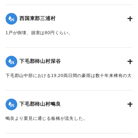
【出典：大分新聞 大正12年6月23日朝刊7面】
｜固有コード:
00275071
西国東郡三浦村
1戸が倒壊、損害は80円くらい。
【出典：大分新聞 大正12年6月23日朝刊4面】
｜固有コード:
00275064
下毛郡柿山村深谷
下毛郡山中部における19,20両日間の豪雨は数十年来稀有の大
雨で、柿山村字深谷付近の県道は58間が決壊して車馬不通と
なった。
【出典：大分新聞 大正12年6月23日朝刊7面】
下毛郡柿山村鴫良
｜固有コード:
00275065
鴫良より栗見に通じる板橋が流失した。
【出典：大分新聞 大正12年6月23日朝刊7面】