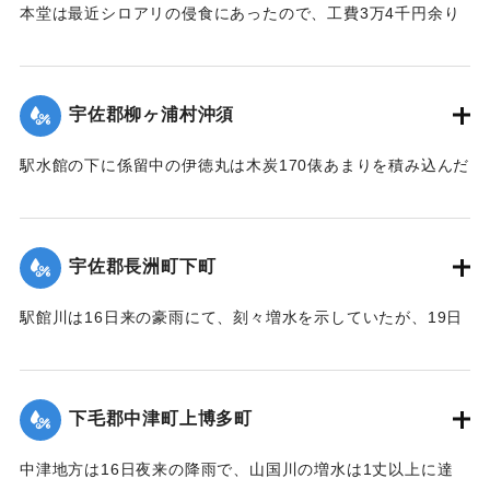
本堂は最近シロアリの侵食にあったので、工費3万4千円余り
をもって改修の計画を立て、目下内務省当局に申請中である
が、19日午後その天井約2間四方が屋根とともに俄然崩落し
た。
宇佐郡柳ヶ浦村沖須
【出典：大分新聞 大正12年6月21日 朝刊4面】
駅水館の下に係留中の伊徳丸は木炭170俵あまりを積み込んだ
｜固有コード:
00275024
まま19日夜、激流のため押し流された。折柄、長洲港に碇泊
中の県水産課の豊洋丸に数十名の漁夫を載せて同夜12時より
流失船捜査のため同海面沖合に出動したが、暗夜のため捜査
宇佐郡長洲町下町
困難なりしも判明せる分は、流失5隻のうち3隻は長洲町西濱
浦に漂着、2隻が行方不明である。
駅館川は16日来の豪雨にて、刻々増水を示していたが、19日
午後9時半ごろより俄然近年にない大洪水となり、長洲町付近
20日未明にいたって伊徳丸と漁船1隻はいずれも沖合で発見さ
の増水は1丈を示し、同海岸に係留している帆船、ならびに漁
れた。
船は激流のため押し流され、海岸は深夜多数の漁夫が出動
下毛郡中津町上博多町
【出典：大分新聞 大正12年6月21日 朝刊4面、22日 朝刊4
し、一大混雑を呈した。
面】
中津地方は16日夜来の降雨で、山国川の増水は1丈以上に達
字下町海岸の係留船は、漁夫ならびに下町青年団の手で流失