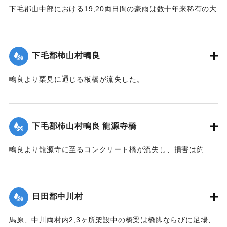
下毛郡山中部における19,20両日間の豪雨は数十年来稀有の大
雨で、柿山村字深谷付近の県道は58間が決壊して車馬不通と
なった。
【出典：大分新聞 大正12年6月23日朝刊7面】
下毛郡柿山村鴫良
｜固有コード:
00275065
鴫良より栗見に通じる板橋が流失した。
【出典：大分新聞 大正12年6月23日朝刊7面】
｜固有コード:
00275066
下毛郡柿山村鴫良 龍源寺橋
鴫良より龍源寺に至るコンクリート橋が流失し、損害は約
2000円に達した。
【出典：大分新聞 大正12年6月23日朝刊7面】
日田郡中川村
｜固有コード:
00275067
馬原、中川両村内2,3ヶ所架設中の橋梁は橋脚ならびに足場、