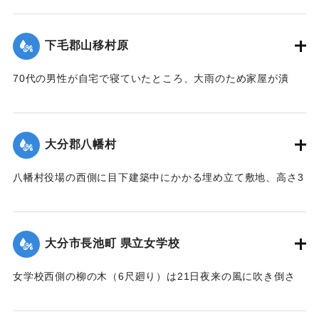
【出典：大分新聞 大正12年6月23日朝刊7面】
｜固有コード:
00275080
｜固有コード:
00275072
下毛郡山移村原
70代の男性が自宅で寝ていたところ、大雨のため家屋が潰
れ、その下敷きとなったところ、付近の人が発見し、救助し
た。
【出典：大分新聞 大正12年6月23日朝刊7面】
大分郡八幡村
｜固有コード:
00275073
八幡村役場の西側に目下建築中にかかる埋め立て敷地、高さ3
間、長さ2間あまりの石垣が崩壊し、柞原参道に突き出し、一
時往来止となっていたが、22日正午頃復旧した。なお同所西
側の石垣に亀裂を生じ、往来が危険になっている。
大分市長池町 県立女学校
【出典：大分新聞 大正12年6月23日朝刊7面】
女学校西側の柳の木（6尺廻り）は21日夜来の風に吹き倒さ
｜固有コード:
00275074
れ、そのため電話線敷線を切断するとともに、同校西側の板
塀約20間は柳のために押し倒され、損害約350円。