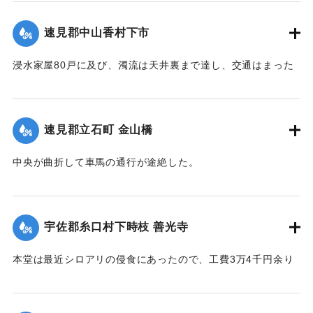
し、その付近の田畑およそ1町歩荒廃、下段（下旦か）道路4
間崩壊、恵良川の土橋2個が流失した。
速見郡中山香村下市
【出典：大分新聞 大正12年6月21日 朝刊4面】
浸水家屋80戸に及び、濁流は天井裏まで達し、交通はまった
｜固有コード:
00275030
く途絶したのでわずかに2階に避難する惨状を呈し、青年団消
防組は早くより出動警戒をなし一般避難民へ昼食の炊き出し
を行った。
速見郡立石町 金山橋
【出典：大分新聞 大正12年6月22日 朝刊4面】
中央が曲折して車馬の通行が途絶した。
｜固有コード:
00275031
【出典：大分新聞 大正12年6月22日 朝刊4面】
｜固有コード:
00275032
宇佐郡糸口村下時枝 善光寺
本堂は最近シロアリの侵食にあったので、工費3万4千円余り
をもって改修の計画を立て、目下内務省当局に申請中である
が、19日午後その天井約2間四方が屋根とともに俄然崩落し
た。