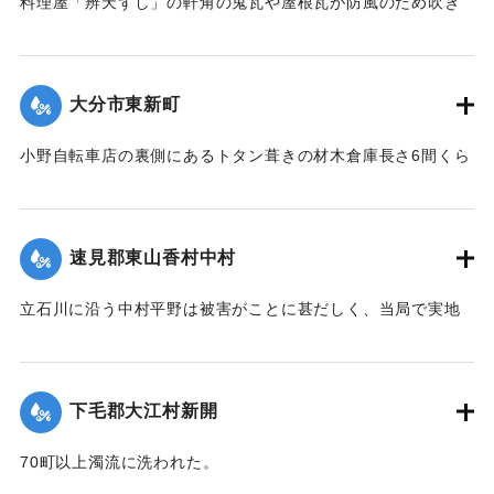
料理屋「辨天ずし」の軒角の鬼瓦や屋根瓦が防風のため吹き
倒された。
【出典：大分新聞 大正12年6月23日朝刊7面】
大分市東新町
｜固有コード:
00275077
小野自転車店の裏側にあるトタン葺きの材木倉庫長さ6間くら
いは暴風のために倒壊した。
【出典：大分新聞 大正12年6月23日朝刊7面】
速見郡東山香村中村
｜固有コード:
00275079
立石川に沿う中村平野は被害がことに甚だしく、当局で実地
調査の必要があると柴田肘税務署長は、前田直税務課長を従
え、郡長代理の有永技手とともに22日に同村に出張し、村当
局者ならびに地主側にも被害地の実地調査を行った。詳細は
下毛郡大江村新開
不明であるものの、苗が植え付け不能になったものが24,5町
あるとのこと。
70町以上濁流に洗われた。
【出典：大分新聞 大正12年6月24日朝刊8面】