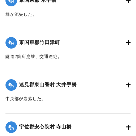
東国東郡 永平橋
田畑等の被害は甚大で、同日判明の分だけでも、20余町歩に
およんだ。
橋が流失した。
【出典：大分新聞 大正12年6月22日 朝刊4面】
【出典：大分新聞 大正12年6月22日 朝刊4面】
｜固有コード:
00275038
｜固有コード:
00275039
東国東郡竹田津町
隧道2箇所崩壊、交通途絶。
【出典：大分新聞 大正12年6月22日 朝刊4面】
｜固有コード:
00275040
速見郡東山香村 大井手橋
中央部が崩落した。
【出典：大分新聞 大正12年6月22日 朝刊4面】
｜固有コード:
00275041
宇佐郡安心院村 寺山橋