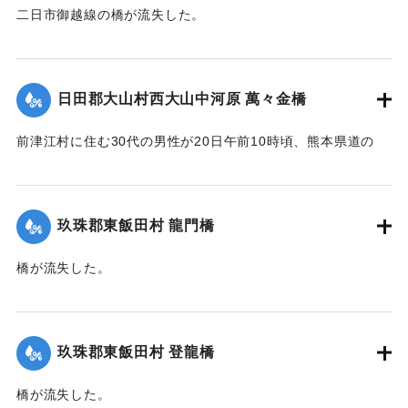
二日市御越線の橋が流失した。
【出典：大分新聞 大正12年6月22日 朝刊4面】
｜固有コード:
00275033
日田郡大山村西大山中河原 萬々金橋
前津江村に住む30代の男性が20日午前10時頃、熊本県道の
萬々金橋を通行中、にわかの増水で橋梁とともに押し流さ
れ、生死不明となった。同時に同村の浸水家屋20戸に達し、
空き家2戸を流失。なおこのため大山村～前津江村間の交通は
玖珠郡東飯田村 龍門橋
途絶した。
橋が流失した。
新築の家屋1棟が流失、その他損害があるはずだが交通途絶の
【出典：大分新聞 大正12年6月22日 朝刊4面】
ため詳細不明。
【出典：大分新聞 大正12年6月22日 朝刊4面、朝刊7面】
｜固有コード:
00275035
玖珠郡東飯田村 登龍橋
｜固有コード:
00275034
橋が流失した。