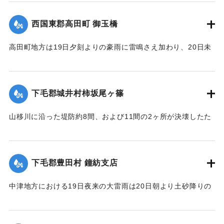
結果、ただちに復旧した。
【出典：大分新聞 大正12年6月22日 朝刊7面】
西国東郡高田町 御玉橋
｜固有コード:
00275062
高田町地方は19日夕刻よりの豪雨に雷鳴さえ加わり、20日未
明まで降り続き、坪2石以上の降雨量を見たが、20日も依然止
まずについに桂川は近々30分間くらいの間に、1丈4尺以上の
増水を見るにいたり、橋の架設工事で使用中の機械および小
下毛郡城井村柿坂尾ヶ篠
舟が流失したのをはじめとして沿岸に積載ていた石炭、石
灰、材木など多量流失、損害多額の見込み。
山移川に沿った堤防約8間、および11間の2ヶ所が決壊したた
め同村の住民が保有する田地2反5畝、3畝分がそれぞれ荒蕪地
浸水家屋1戸を出した。
になった。
【出典：大分新聞 大正12年6月22日 朝刊7面、6月23日朝刊4
下毛郡豊田村 鐘紡支店
面】
住民所有の木材、セメント（価格約800円）を流失した。
【出典：大分新聞 大正12年6月22日 朝刊4面、朝刊7面】
中津地方における19日夜来の大雷雨は20日朝より土砂降りの
｜固有コード:
00275063
豪雨となり山国川は1丈5尺以上増水し、一方ならず憂慮され
｜固有コード:
00275055
た。これと同時に中津市外豊田村鐘紡支店付近一帯はほとん
ど泥の海と化し、浸水家屋200戸以上に達し、活動常設賓館付