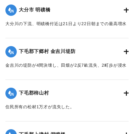
【出典：大分新聞 大正12年6月23日朝刊7面】
大分市 明磧橋
｜固有コード:
00275075
大分川の下流、明磧橋付近は21日より22日朝までの最高増水
約4尺にして他に何らの被害なし。
【出典：大分新聞 大正12年6月23日朝刊7面】
下毛郡下郷村 金吉川堤防
｜固有コード:
00275076
金吉川の堤防が4間決壊し、田畑が2反7畝流失、2町歩が浸水
した。
【出典：大分新聞 大正12年6月23日朝刊7面】
下毛郡柿山村
｜固有コード:
00275068
住民所有の松材1万才が流失した。
【出典：大分新聞 大正12年6月23日朝刊7面】
｜固有コード:
00275069