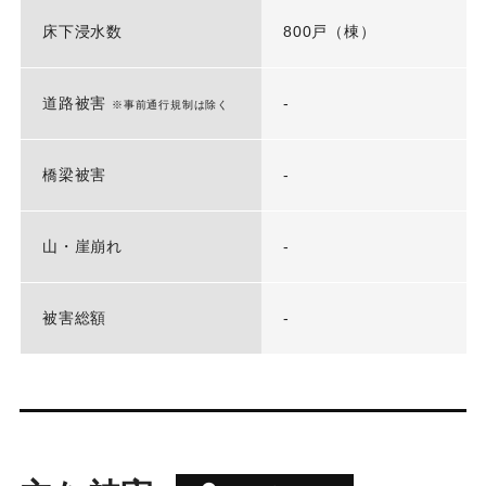
床下浸水数
800戸（棟）
道路被害
-
※事前通行規制は除く
橋梁被害
-
山・崖崩れ
-
被害総額
-