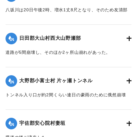
八坂川は20日午後2時、増水1丈8尺となり、そのため友清部
落、長瀬部落付近は床上浸水家屋50余戸におよび、堤防が決
壊して八坂村および杵築町の一部の水田100余町歩はさながら
泥海と化したが、挿秧（田植え）前で被害は軽い見込みであ
日田郡大山村西大山野瀬部
る。
【出典：大分新聞 大正12年6月22日 朝刊4面】
道路が5間崩壊し、そのほか2ヶ所山崩れがあった。
【出典：大分新聞 大正12年6月22日 朝刊4面】
｜固有コード:
00275052
｜固有コード:
00275053
大野郡小富士村 片ヶ瀬トンネル
トンネル入り口が約2間くらい連日の豪雨のために俄然崩壊
し、一時は交通途絶の有様となったが、竹田町竹三豊南両自
動車の運転手、10数名が必死になって復旧に務めたので19日
は人馬の通行も安全となったが、目下泥濘約5寸くらいの深さ
宇佐郡安心院村妻垣
で極めて通行困難である。
【出典：大分新聞 大正12年6月22日 朝刊4面】