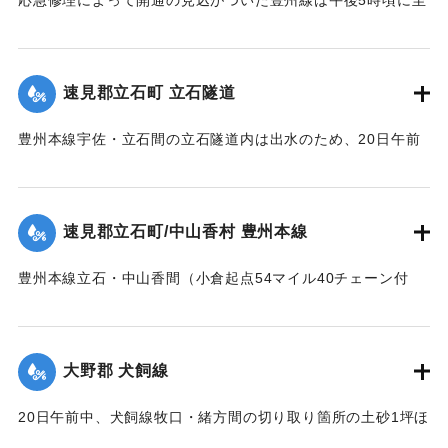
応急修理によって開通の見込がついた豊州線は午後5時頃に至
死体は21日午前11時頃、封戸村の青森新田で発見された。
り、杵築、中山香間の赤松隧道が4坪ほど崩壊し、全通を気遣
【出典：大分新聞 大正12年6月21日 朝刊7面、6月23日 朝刊
われたが、まもなく復旧した。
4面】
【出典：大分新聞 大正12年6月21日 朝刊7面】
速見郡立石町 立石隧道
｜固有コード:
00275020
｜固有コード:
00275021
豊州本線宇佐・立石間の立石隧道内は出水のため、20日午前
11時半に枕木が全部浮かび上がり、門司方面穹拱（編集者
注：アーチ）付近の線路上にも右壁土砂2坪崩落した。大分駅
発上り午前11時30分旅客列車をはじめ以後の各列車は中山香
速見郡立石町/中山香村 豊州本線
より先、まったく不通になっていたが、午後1時に至り立石隧
道はようやく復旧した。
豊州本線立石・中山香間（小倉起点54マイル40チェーン付
【出典：大分新聞 大正12年6月21日 朝刊4面】
近）が20間にわたり軌条面まで浸水、目下立石駅長以下、立
石保線区員は総出となって警戒中。
｜固有コード:
00275022
【出典：大分新聞 大正12年6月21日 朝刊4面】
大野郡 犬飼線
｜固有コード:
00275023
20日午前中、犬飼線牧口・緒方間の切り取り箇所の土砂1坪ほ
どが降雨のため線路上に崩落したが、すぐに復旧し、列車の