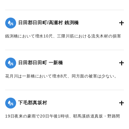
そのほか橋材等が流失し、損害が多いはずだが出水のため交
通が途絶、詳細を知ることができない。
【出典：大分新聞 大正12年6月22日 朝刊7面】
日田郡日田町/高瀬村 銭渕橋
｜固有コード:
00275059
銭渕橋において増水10尺、三隈川筋における流失木材の損害
は、おそらく甚大になる見込み。
【出典：大分新聞 大正12年6月22日 朝刊7面】
日田郡日田町 一新橋
｜固有コード:
00275060
花月川は一新橋において増水8尺、同方面の被害は少ない。
【出典：大分新聞 大正12年6月22日 朝刊7面】
｜固有コード:
00275061
下毛郡真坂村
19日夜来の豪雨で20日午後1時頃、耶馬溪鉄道真坂・野路間
の線路に故障を生じ、一時運転不能となったが、応急修理の