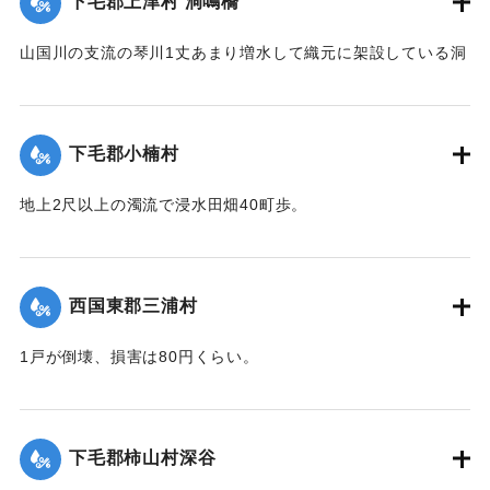
下毛郡上津村 洞鳴橋
山国川の支流の琴川1丈あまり増水して織元に架設している洞
鳴橋（土橋）が流失した。
【出典：大分新聞 大正12年6月23日朝刊7面】
下毛郡小楠村
｜固有コード:
00275070
地上2尺以上の濁流で浸水田畑40町歩。
【出典：大分新聞 大正12年6月23日朝刊7面】
｜固有コード:
00275071
西国東郡三浦村
1戸が倒壊、損害は80円くらい。
【出典：大分新聞 大正12年6月23日朝刊4面】
｜固有コード:
00275064
下毛郡柿山村深谷