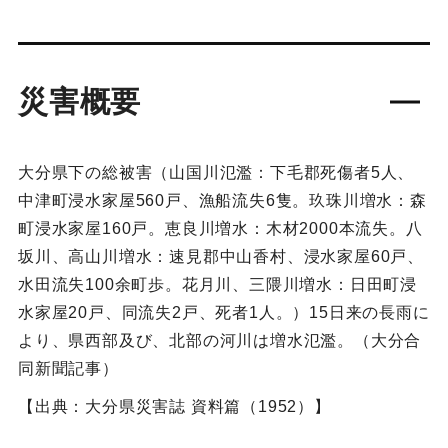
災害概要
大分県下の総被害（山国川氾濫：下毛郡死傷者5人、
中津町浸水家屋560戸、漁船流失6隻。玖珠川増水：森
町浸水家屋160戸。恵良川増水：木材2000本流失。八
坂川、高山川増水：速見郡中山香村、浸水家屋60戸、
水田流失100余町歩。花月川、三隈川増水：日田町浸
水家屋20戸、同流失2戸、死者1人。）15日来の長雨に
より、県西部及び、北部の河川は増水氾濫。（大分合
同新聞記事）
【出典：大分県災害誌 資料篇（1952）】