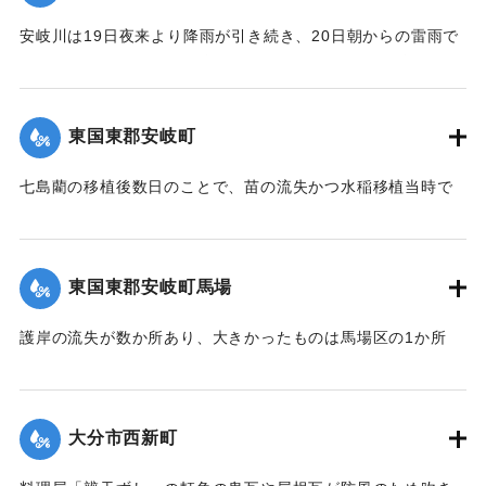
【出典：大分新聞 大正12年6月24日朝刊8面】
安岐川は19日夜来より降雨が引き続き、20日朝からの雷雨で
午前10時頃より刻一刻と増水し、12時には1丈5尺の増水とな
｜固有コード:
00275088
ったため、消防組青年会員は総出となり浸水家屋およびに
港、橋に流木が流れかかるのを必死になり防御したため、港
東国東郡安岐町
や橋は無事だったが、永年橋はついに流失した。
【出典：大分新聞 大正12年6月24日朝刊8面】
七島藺の移植後数日のことで、苗の流失かつ水稲移植当時で
苗揚げを行っていたため、大半が流失の見込みだが人畜に被
｜固有コード:
00275081
害はなかった。＜浸水家屋 70余戸、浸水田畑 120町歩、流失
田 2町歩＞安岐町内では県費支弁の復旧工事は約2万円くらい
東国東郡安岐町馬場
の見込み。
【出典：大分新聞 大正12年6月24日朝刊8面】
護岸の流失が数か所あり、大きかったものは馬場区の1か所
で、復旧費8000円くらいの見込み。
｜固有コード:
00275082
【出典：大分新聞 大正12年6月24日朝刊8面】
大分市西新町
｜固有コード:
00275083