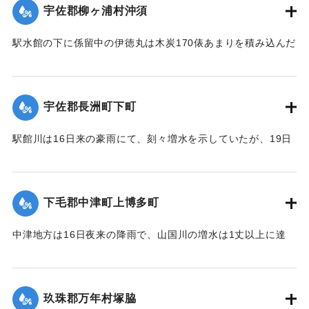
宇佐郡柳ヶ浦村沖須
【出典：大分新聞 大正12年6月21日 朝刊4面】
駅水館の下に係留中の伊徳丸は木炭170俵あまりを積み込んだ
｜固有コード:
00275024
まま19日夜、激流のため押し流された。折柄、長洲港に碇泊
中の県水産課の豊洋丸に数十名の漁夫を載せて同夜12時より
流失船捜査のため同海面沖合に出動したが、暗夜のため捜査
宇佐郡長洲町下町
困難なりしも判明せる分は、流失5隻のうち3隻は長洲町西濱
浦に漂着、2隻が行方不明である。
駅館川は16日来の豪雨にて、刻々増水を示していたが、19日
午後9時半ごろより俄然近年にない大洪水となり、長洲町付近
20日未明にいたって伊徳丸と漁船1隻はいずれも沖合で発見さ
の増水は1丈を示し、同海岸に係留している帆船、ならびに漁
れた。
船は激流のため押し流され、海岸は深夜多数の漁夫が出動
下毛郡中津町上博多町
【出典：大分新聞 大正12年6月21日 朝刊4面、22日 朝刊4
し、一大混雑を呈した。
面】
中津地方は16日夜来の降雨で、山国川の増水は1丈以上に達
字下町海岸の係留船は、漁夫ならびに下町青年団の手で流失
し、出水被害を気遣われていたが、17日から小雨となり、水
｜固有コード:
00275025
防止に努めたるも、ついに漁船大小5隻が流失し、その中の1
量も減じていたところ19日夜来また大雷雨となり数カ所に落
隻が、他のサワラ船に乗って引き上げるべく作業をしていた
雷したが幸いに被害はなかった。20日は朝からさらに土砂降
ところ、船もろとも濁流中に押し流されたが、辛うじて同町
玖珠郡万年村塚脇
りが続き、同日正午前の雨量は1坪面2石5斗におよび、市内上