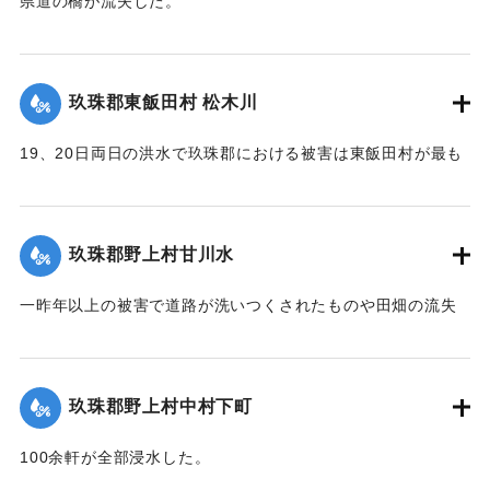
県道の橋が流失した。
【出典：大分新聞 大正12年6月22日 朝刊4面】
｜固有コード:
00275054
｜固有コード:
00275046
玖珠郡東飯田村 松木川
19、20日両日の洪水で玖珠郡における被害は東飯田村が最も
甚だしく、松木川に沿う日出生台行き県道はほとんどが破壊
され、川沿いの田地は洗い流されて荒涼を極めている。特に
松木川に架かる橋梁6ヶ所が流失したが、幸いに人畜の死傷は
玖珠郡野上村甘川水
なかった。この地方はおととしの洪水に大被害を被り、よう
やく復旧したばかりのところへ今回の出水をみたことで人心
一昨年以上の被害で道路が洗いつくされたものや田畑の流失
兢々としている。
が甚だしかった。
【出典：大分新聞 大正12年6月22日 朝刊4面】
東飯田方面では松木川の沿岸橋梁が全部流失して、交通途絶
の有様だ。
玖珠郡野上村中村下町
｜固有コード:
00275048
【出典：大分新聞 大正12年6月22日 朝刊4面、6月24日朝刊8
100余軒が全部浸水した。
面】