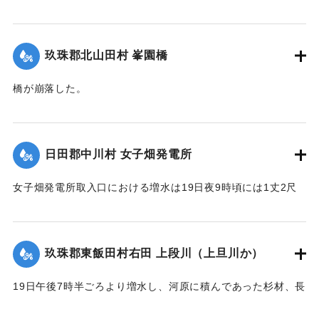
【出典：大分新聞 大正12年6月22日 朝刊4面】
｜固有コード:
00275036
玖珠郡北山田村 峯園橋
橋が崩落した。
【出典：大分新聞 大正12年6月22日 朝刊4面】
｜固有コード:
00275037
日田郡中川村 女子畑発電所
女子畑発電所取入口における増水は19日夜9時頃には1丈2尺
の増水を示していたが翌20日午前8時には1丈2尺5寸に達した
が、いまだに被害の情報は入っていない。
【出典：大分新聞 大正12年6月21日 朝刊4面】
玖珠郡東飯田村右田 上段川（上旦川か）
｜固有コード:
00275029
19日午後7時半ごろより増水し、河原に積んであった杉材、長
さ1丈3,4尺のもの約2000本流失、同下流の堤防約20間決壊