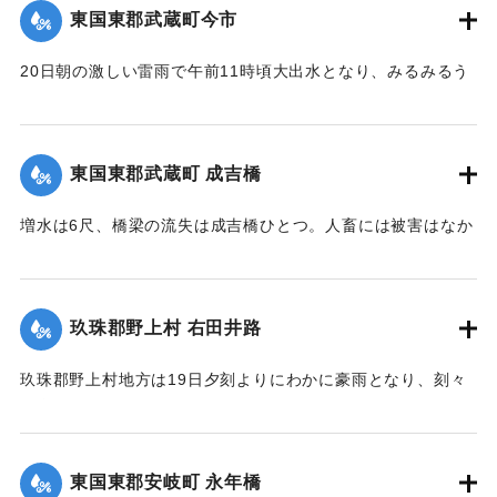
いた。
東国東郡武蔵町今市
｜固有コード:
00275084
駅構内、および簾山隧道側に建築用列車を使用して捨ててい
【出典：大分新聞 大正12年6月24日朝刊8面】
るが、原因はやはり先日の雨で亀裂が入ったものらしく、26
20日朝の激しい雷雨で午前11時頃大出水となり、みるみるう
日午前中には多分し復旧できる見込みである。なお列車は依
｜固有コード:
00275085
ちに濁水がいよいよ加わり、流失物は多く、小麦の刈干を流
然運転し、現場は徒歩で連絡しているが、徒歩区間は隧道に
すもの、田植えから帰って自宅が浸水しているのを初めて知
沿って4町あり、7分を要している。大分保線事務所の山口技
るものがいたり、道路、田畑、農作物の被害は著しく、こと
手は「直見駅の付近は一帯に土質が粗悪で過般崩壊したのも
東国東郡武蔵町 成吉橋
に今市区は被害が一層著しく、道路はさながら川のようで、
直見駅をわずかに距った神ノ原間でした、営業線で300坪も崩
浸水家屋は10数戸に及び、消防青年団会員は出動して警戒に
壊したことなどはあまり他に例がないことです」と語ってい
増水は6尺、橋梁の流失は成吉橋ひとつ。人畜には被害はなか
つとめ人心恟々たるものがあったが、午後4時に至り、漸次減
た。
った。
水し、一同愁眉を開いた。また民家の近くに落雷があったが
【出典：大分新聞 大正12年6月26日朝刊4面】
【出典：大分新聞 大正12年6月24日朝刊8面】
幸いにも被害はなかった。
玖珠郡野上村 右田井路
【出典：大分新聞 大正12年6月24日朝刊8面】
｜固有コード:
00275092
｜固有コード:
00275087
玖珠郡野上村地方は19日夕刻よりにわかに豪雨となり、刻々
｜固有コード:
00275086
と増水。中村から約5丁後方を通じている右田井路の堤防が切
れ、中村方面へ全部流出し、浸水家屋は100戸あった。一昨年
の大洪水を思い、人心恟々たる有様だった。なお、人畜に死
東国東郡安岐町 永年橋
傷はなかった。