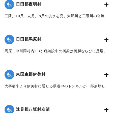
日田郡夜明村
近数十戸は濁流のため、床下を洗われ刻々危険の状態となっ
たので、豊田村では警鐘を乱打して警戒に努め、中津豊田消
三隈川10尺、花月川8尺の洪水を見、大肥川と三隈川の合流
防組合はほとんど全部出動して万一を警戒し、非常な混雑を
点、大肥橋の際の日田・添田線道路の石垣50坪余りが崩壊し
極めた。幸いに午後4時頃よりやや小降りとなり、濁流も漸次
た。
減退したが、いつ出水するかわからないので、同町付近は徹
【出典：大分新聞 大正12年6月22日 朝刊7面】
宵警戒を続けた。21日は朝から小雨模様で一様に愁眉を開い
日田郡馬原村
たが、下毛郡平坦部では大部分田植えしていないため、苗代
｜固有コード:
00275057
の被害はほとんどなかった。
馬原、中川両村内2,3ヶ所架設中の橋梁は橋脚ならびに足場、
そのほか橋材等が流失し、損害が多いはずだが出水のため交
【出典：大分新聞 大正12年6月22日 朝刊7面】
通が途絶、詳細を知ることができない。
｜固有コード:
00275056
【出典：大分新聞 大正12年6月22日 朝刊7面】
東国東郡伊美村
｜固有コード:
00275058
大字櫛来より伊美村に通じる県道中のトンネルが一部崩壊し
たため一時人馬の交通が途絶したがまもなく復旧した。
【出典：大分新聞 大正12年6月22日 朝刊4面】
速見郡八坂村友清
｜固有コード:
00275051