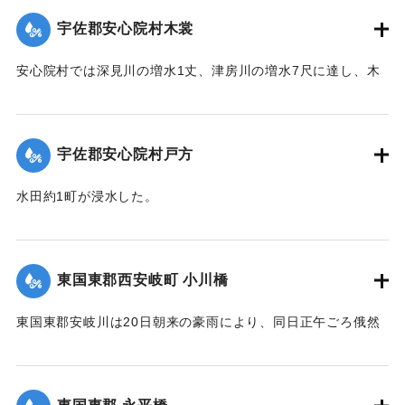
｜固有コード:
00275043
宇佐郡安心院村木裳
安心院村では深見川の増水1丈、津房川の増水7尺に達し、木
裳部落では16戸が浸水した。
【出典：大分新聞 大正12年6月22日 朝刊4面】
宇佐郡安心院村戸方
｜固有コード:
00275044
水田約1町が浸水した。
【出典：大分新聞 大正12年6月22日 朝刊4面】
｜固有コード:
00275045
東国東郡西安岐町 小川橋
東国東郡安岐川は20日朝来の豪雨により、同日正午ごろ俄然
送水1丈3尺余におよび、濁流氾濫して西安岐町小川通り、小
川橋その他、沿岸一帯危険状態に陥り、各消防組総出で警戒
に努めた結果、幸いに人畜にも家屋にも損害はなかったが、