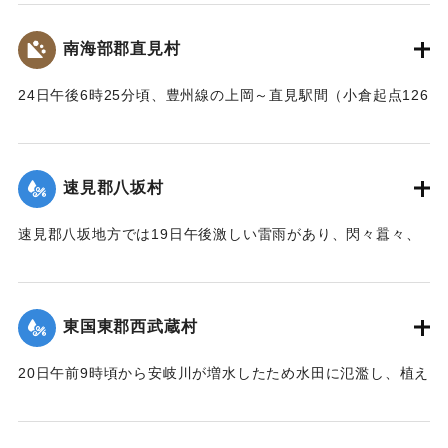
梁が流失したため、交通はまったくの杜絶の姿となったが、
被害額は目下見込みが立っていない。
南海部郡直見村
【出典：大分新聞 大正12年6月24日朝刊8面】
24日午後6時25分頃、豊州線の上岡～直見駅間（小倉起点126
｜固有コード:
00275091
マイル71チェーン）の簾山隧道南方右側切り取りの土砂、岩
石350坪ほどが俄然崩壊、線路を閉鎖した。そのため同日午後
8時50分佐伯発下り列車は直見駅手前、同じく重岡発午後9時
速見郡八坂村
10分の上り列車は直見駅寄り引き返すのをやむなきに至っ
た。急報によって大分運輸事務所より、武所長以下、笹田運
速見郡八坂地方では19日午後激しい雷雨があり、閃々囂々、
転主任、上田書記、日高営業主任、榎本書記、大分保線事務
夜中もなお降りしきり、翌20日も引き続きの豪雨に数日前か
所より菅野所長および物品掛りが急遽現場に出張。24日夜来
ら水かさが増している八坂川は刻々と増水し、午後2時には約
佐伯保線区員50名、中津保線区よりの応援工夫20名、人足
2丈、明治41年度のの大洪水の記憶を呼び起こして一時は人心
130名、計200余名が必死となって復旧工事を急いでいる。
東国東郡西武蔵村
恟々としたが、3時半ごろより減水し始め夕刻には半減した
が、なお雨はやまず、浸水家屋は40棟、損害額は不明だが、
崩壊の現場は直見駅構内を距る2,30間、簾山隧道（102尺）
20日午前9時頃から安岐川が増水したため水田に氾濫し、植え
人畜に死傷はなかった。
を出たところで、線路の埋没域は長さ14間、幅4間、高さ3間
付けの七島藺、稲をはじめその他山林、道路の被害が少なく
【出典：大分新聞 大正12年6月24日朝刊8面】
で崩壊土砂岩石200坪に達し、これを除けば同時に崩壊してく
なかったが、同日午後3時頃から減水したので村民は愁眉を開
る部分が150坪ほどあり、差し当たり大量の土砂、岩石は直美