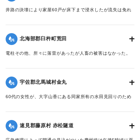
東山海岸三芳浜に漕ぎ着き無事であった。またもう1隻も乗船
博多町付近の低地では床下の浸水5,60戸に達した。山国川の
したまま流失したが行方不明。
井路の決壊により家屋60戸が床下まで浸水したが流失は免れ
増水は柿坂付近が1丈5尺、下流山国橋は1丈におよび物凄い光
た。
景を呈している。
行方不明を気遣われていた長洲町の男性は付近に繋留してあ
【出典：大分新聞 大正12年6月21日 朝刊4面】
【出典：大分新聞 大正12年6月21日 朝刊4面】
った船に乗っていたので無事であった。また、漁船3隻は押し
北海部郡臼杵町荒田
流されたまま20日午後までには発見されなかった。
｜固有コード:
00275028
｜固有コード:
00275027
【出典：大分新聞 大正12年6月21日 朝刊4面、22日 朝刊4
電柱その他、所々に落雷があったが人畜の被害はなかった。
面】
【出典：大分新聞 大正12年6月21日 朝刊7面】
｜固有コード:
00275026
｜固有コード:
00275019
宇佐郡北馬城村金丸
60代の女性が、大字山香にある同家所有の水田見回りのため
家族3名とともに現場に至り、その女性一人が他の者より一足
先に帰途についたが、自宅付近の小川を渡る際、誤って濁流
に押し流され行方不明となったので村民総出で所在捜査に従
速見郡藤原村 赤松隧道
事した。