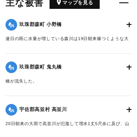
主な被害
マップを見る
玖珠郡森町 小野橋
連日の雨に水量が増している森川は19日朝来篠つくような大
雨が来襲したため、午後7時には出水が最も甚だしく、特に上
流は川も道路も一面の濁流となり、小野、鬼丸の2橋はたちま
ち流失したため、寺々の鐘を乱打し、消防夫は川沿いの家々
玖珠郡森町 鬼丸橋
に馳せ、家財を片付け、材木の始末をするなどなかなかの大
騒ぎとなった。森水電は各所に200燭の電灯を転じ便宜を与え
橋が流失した。
た。
【出典：大分新聞 大正12年6月24日朝刊8面】
【出典：大分新聞 大正12年6月24日朝刊8面】
｜固有コード:
00275090
宇佐郡高並村 高並川
｜固有コード:
00275089
20日朝来の大雨で高並川が氾濫して増水1丈5尺余に及び、山
の崩壊、田畑の流失ならびに堰提破壊はもちろん、道路や橋