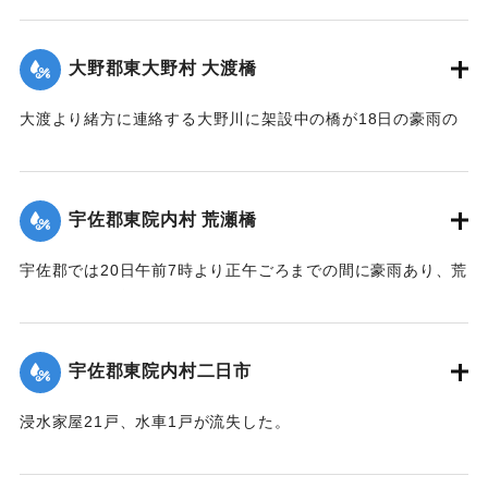
【出典：大分新聞 大正12年6月22日 朝刊4面】
｜固有コード:
00275047
｜固有コード:
00275049
大野郡東大野村 大渡橋
大渡より緒方に連絡する大野川に架設中の橋が18日の豪雨の
ため俄然崩壊し、全部押し流された。損害約300円くらい。従
業中の朝鮮人は万が一を恐れて従業を拒んでいる。
【出典：大分新聞 大正12年6月22日 朝刊4面】
宇佐郡東院内村 荒瀬橋
｜固有コード:
00275050
宇佐郡では20日午前7時より正午ごろまでの間に豪雨あり、荒
瀬橋付近では増水が2丈となり、村県道および里道4ヶ所が崩
壊。橋梁が2箇所流失した。
【出典：大分新聞 大正12年6月22日 朝刊4面】
宇佐郡東院内村二日市
｜固有コード:
00275042
浸水家屋21戸、水車1戸が流失した。
【出典：大分新聞 大正12年6月22日 朝刊4面】