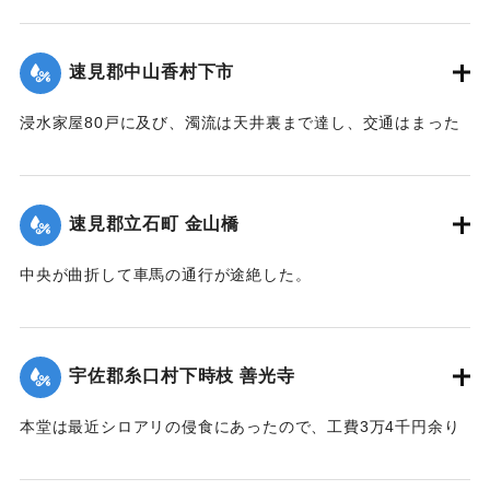
し、その付近の田畑およそ1町歩荒廃、下段（下旦か）道路4
間崩壊、恵良川の土橋2個が流失した。
速見郡中山香村下市
【出典：大分新聞 大正12年6月21日 朝刊4面】
浸水家屋80戸に及び、濁流は天井裏まで達し、交通はまった
｜固有コード:
00275030
く途絶したのでわずかに2階に避難する惨状を呈し、青年団消
防組は早くより出動警戒をなし一般避難民へ昼食の炊き出し
を行った。
速見郡立石町 金山橋
【出典：大分新聞 大正12年6月22日 朝刊4面】
中央が曲折して車馬の通行が途絶した。
｜固有コード:
00275031
【出典：大分新聞 大正12年6月22日 朝刊4面】
｜固有コード:
00275032
宇佐郡糸口村下時枝 善光寺
本堂は最近シロアリの侵食にあったので、工費3万4千円余り
をもって改修の計画を立て、目下内務省当局に申請中である
が、19日午後その天井約2間四方が屋根とともに俄然崩落し