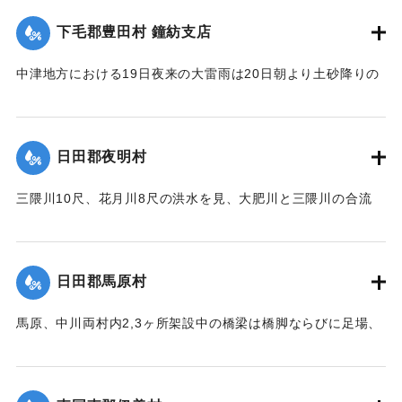
【出典：大分新聞 大正12年6月22日 朝刊7面、6月23日朝刊4
下毛郡豊田村 鐘紡支店
面】
住民所有の木材、セメント（価格約800円）を流失した。
【出典：大分新聞 大正12年6月22日 朝刊4面、朝刊7面】
中津地方における19日夜来の大雷雨は20日朝より土砂降りの
｜固有コード:
00275063
豪雨となり山国川は1丈5尺以上増水し、一方ならず憂慮され
｜固有コード:
00275055
た。これと同時に中津市外豊田村鐘紡支店付近一帯はほとん
ど泥の海と化し、浸水家屋200戸以上に達し、活動常設賓館付
日田郡夜明村
近数十戸は濁流のため、床下を洗われ刻々危険の状態となっ
たので、豊田村では警鐘を乱打して警戒に努め、中津豊田消
三隈川10尺、花月川8尺の洪水を見、大肥川と三隈川の合流
防組合はほとんど全部出動して万一を警戒し、非常な混雑を
点、大肥橋の際の日田・添田線道路の石垣50坪余りが崩壊し
極めた。幸いに午後4時頃よりやや小降りとなり、濁流も漸次
た。
減退したが、いつ出水するかわからないので、同町付近は徹
【出典：大分新聞 大正12年6月22日 朝刊7面】
宵警戒を続けた。21日は朝から小雨模様で一様に愁眉を開い
日田郡馬原村
たが、下毛郡平坦部では大部分田植えしていないため、苗代
｜固有コード:
00275057
の被害はほとんどなかった。
馬原、中川両村内2,3ヶ所架設中の橋梁は橋脚ならびに足場、
そのほか橋材等が流失し、損害が多いはずだが出水のため交
【出典：大分新聞 大正12年6月22日 朝刊7面】
通が途絶、詳細を知ることができない。
｜固有コード:
00275056
【出典：大分新聞 大正12年6月22日 朝刊7面】