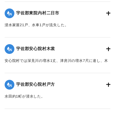
壊。橋梁が2箇所流失した。
【出典：大分新聞 大正12年6月22日 朝刊4面】
宇佐郡東院内村二日市
｜固有コード:
00275042
浸水家屋21戸、水車1戸が流失した。
【出典：大分新聞 大正12年6月22日 朝刊4面】
｜固有コード:
00275043
宇佐郡安心院村木裳
安心院村では深見川の増水1丈、津房川の増水7尺に達し、木
裳部落では16戸が浸水した。
【出典：大分新聞 大正12年6月22日 朝刊4面】
宇佐郡安心院村戸方
｜固有コード:
00275044
水田約1町が浸水した。
【出典：大分新聞 大正12年6月22日 朝刊4面】