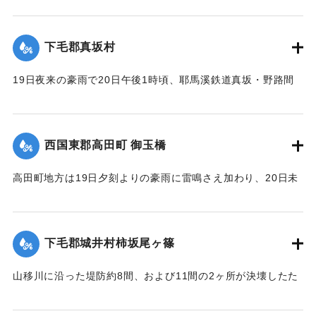
【出典：大分新聞 大正12年6月22日 朝刊7面】
｜固有コード:
00275061
下毛郡真坂村
19日夜来の豪雨で20日午後1時頃、耶馬溪鉄道真坂・野路間
の線路に故障を生じ、一時運転不能となったが、応急修理の
結果、ただちに復旧した。
【出典：大分新聞 大正12年6月22日 朝刊7面】
西国東郡高田町 御玉橋
｜固有コード:
00275062
高田町地方は19日夕刻よりの豪雨に雷鳴さえ加わり、20日未
明まで降り続き、坪2石以上の降雨量を見たが、20日も依然止
まずについに桂川は近々30分間くらいの間に、1丈4尺以上の
増水を見るにいたり、橋の架設工事で使用中の機械および小
下毛郡城井村柿坂尾ヶ篠
舟が流失したのをはじめとして沿岸に積載ていた石炭、石
灰、材木など多量流失、損害多額の見込み。
山移川に沿った堤防約8間、および11間の2ヶ所が決壊したた
め同村の住民が保有する田地2反5畝、3畝分がそれぞれ荒蕪地
浸水家屋1戸を出した。
になった。