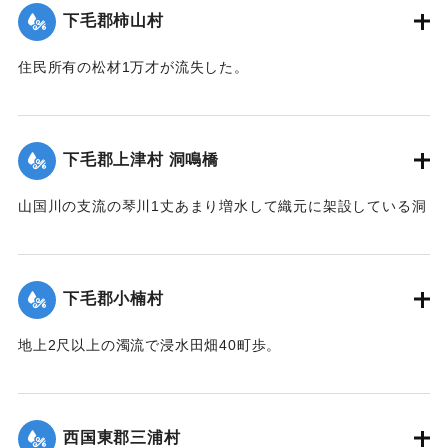
下毛郡柿山村
｜固有コード:
00275068
住民所有の松材1万才が流失した。
【出典：大分新聞 大正12年6月23日朝刊7面】
｜固有コード:
00275069
下毛郡上津村 洞鳴橋
山国川の支流の琴川1丈あまり増水して織元に架設している洞
鳴橋（土橋）が流失した。
【出典：大分新聞 大正12年6月23日朝刊7面】
下毛郡小楠村
｜固有コード:
00275070
地上2尺以上の濁流で浸水田畑40町歩。
【出典：大分新聞 大正12年6月23日朝刊7面】
｜固有コード:
00275071
西国東郡三浦村