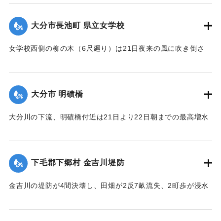
時往来止となっていたが、22日正午頃復旧した。なお同所西
側の石垣に亀裂を生じ、往来が危険になっている。
大分市長池町 県立女学校
【出典：大分新聞 大正12年6月23日朝刊7面】
女学校西側の柳の木（6尺廻り）は21日夜来の風に吹き倒さ
｜固有コード:
00275074
れ、そのため電話線敷線を切断するとともに、同校西側の板
塀約20間は柳のために押し倒され、損害約350円。
【出典：大分新聞 大正12年6月23日朝刊7面】
大分市 明磧橋
｜固有コード:
00275075
大分川の下流、明磧橋付近は21日より22日朝までの最高増水
約4尺にして他に何らの被害なし。
【出典：大分新聞 大正12年6月23日朝刊7面】
下毛郡下郷村 金吉川堤防
｜固有コード:
00275076
金吉川の堤防が4間決壊し、田畑が2反7畝流失、2町歩が浸水
した。
【出典：大分新聞 大正12年6月23日朝刊7面】