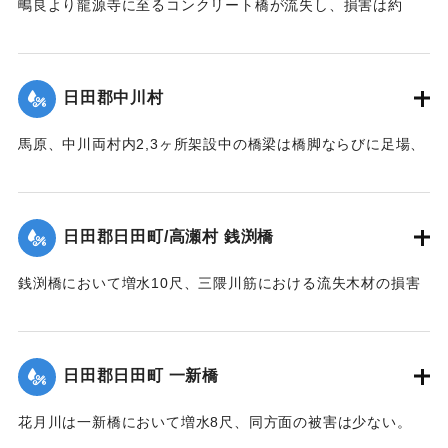
鴫良より龍源寺に至るコンクリート橋が流失し、損害は約
2000円に達した。
【出典：大分新聞 大正12年6月23日朝刊7面】
日田郡中川村
｜固有コード:
00275067
馬原、中川両村内2,3ヶ所架設中の橋梁は橋脚ならびに足場、
そのほか橋材等が流失し、損害が多いはずだが出水のため交
通が途絶、詳細を知ることができない。
【出典：大分新聞 大正12年6月22日 朝刊7面】
日田郡日田町/高瀬村 銭渕橋
｜固有コード:
00275059
銭渕橋において増水10尺、三隈川筋における流失木材の損害
は、おそらく甚大になる見込み。
【出典：大分新聞 大正12年6月22日 朝刊7面】
日田郡日田町 一新橋
｜固有コード:
00275060
花月川は一新橋において増水8尺、同方面の被害は少ない。