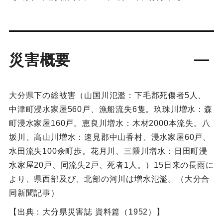
災害概要
大分県下の総被害（山国川氾濫：下毛郡死傷者5人、
中津町浸水家屋560戸、漁船流失6隻。玖珠川増水：森
町浸水家屋160戸。恵良川増水：木材2000本流失。八
坂川、高山川増水：速見郡中山香村、浸水家屋60戸、
水田流失100余町歩。花月川、三隈川増水：日田町浸
水家屋20戸、同流失2戸、死者1人。）15日来の長雨に
より、県西部及び、北部の河川は増水氾濫。（大分合
同新聞記事）
【出典：大分県災害誌 資料篇（1952）】