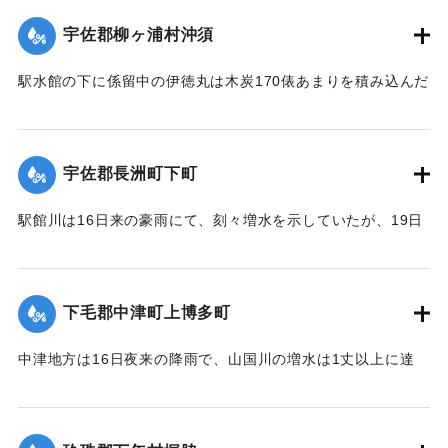
た。
宇佐郡柳ヶ浦村沖須
【出典：大分新聞 大正12年6月21日 朝刊4面】
駅水館の下に係留中の伊徳丸は木炭170俵あまりを積み込んだ
｜固有コード:
00275024
まま19日夜、激流のため押し流された。折柄、長洲港に碇泊
中の県水産課の豊洋丸に数十名の漁夫を載せて同夜12時より
流失船捜査のため同海面沖合に出動したが、暗夜のため捜査
宇佐郡長洲町下町
困難なりしも判明せる分は、流失5隻のうち3隻は長洲町西濱
浦に漂着、2隻が行方不明である。
駅館川は16日来の豪雨にて、刻々増水を示していたが、19日
午後9時半ごろより俄然近年にない大洪水となり、長洲町付近
20日未明にいたって伊徳丸と漁船1隻はいずれも沖合で発見さ
の増水は1丈を示し、同海岸に係留している帆船、ならびに漁
れた。
船は激流のため押し流され、海岸は深夜多数の漁夫が出動
下毛郡中津町上博多町
【出典：大分新聞 大正12年6月21日 朝刊4面、22日 朝刊4
し、一大混雑を呈した。
面】
中津地方は16日夜来の降雨で、山国川の増水は1丈以上に達
字下町海岸の係留船は、漁夫ならびに下町青年団の手で流失
し、出水被害を気遣われていたが、17日から小雨となり、水
｜固有コード:
00275025
防止に努めたるも、ついに漁船大小5隻が流失し、その中の1
量も減じていたところ19日夜来また大雷雨となり数カ所に落
隻が、他のサワラ船に乗って引き上げるべく作業をしていた
雷したが幸いに被害はなかった。20日は朝からさらに土砂降
ところ、船もろとも濁流中に押し流されたが、辛うじて同町