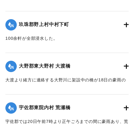
兢々としている。
が甚だしかった。
【出典：大分新聞 大正12年6月22日 朝刊4面】
東飯田方面では松木川の沿岸橋梁が全部流失して、交通途絶
の有様だ。
玖珠郡野上村中村下町
｜固有コード:
00275048
【出典：大分新聞 大正12年6月22日 朝刊4面、6月24日朝刊8
100余軒が全部浸水した。
面】
【出典：大分新聞 大正12年6月22日 朝刊4面】
｜固有コード:
00275047
｜固有コード:
00275049
大野郡東大野村 大渡橋
大渡より緒方に連絡する大野川に架設中の橋が18日の豪雨の
ため俄然崩壊し、全部押し流された。損害約300円くらい。従
業中の朝鮮人は万が一を恐れて従業を拒んでいる。
【出典：大分新聞 大正12年6月22日 朝刊4面】
宇佐郡東院内村 荒瀬橋
｜固有コード:
00275050
宇佐郡では20日午前7時より正午ごろまでの間に豪雨あり、荒
瀬橋付近では増水が2丈となり、村県道および里道4ヶ所が崩