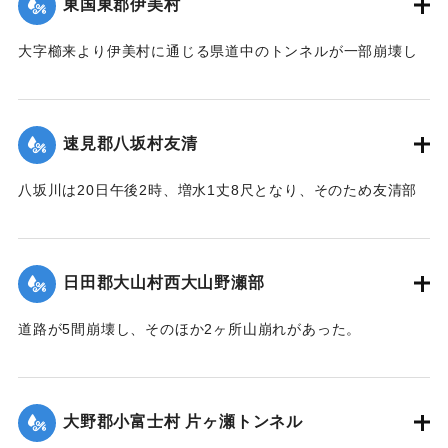
東国東郡伊美村
｜固有コード:
00275058
大字櫛来より伊美村に通じる県道中のトンネルが一部崩壊し
たため一時人馬の交通が途絶したがまもなく復旧した。
【出典：大分新聞 大正12年6月22日 朝刊4面】
速見郡八坂村友清
｜固有コード:
00275051
八坂川は20日午後2時、増水1丈8尺となり、そのため友清部
落、長瀬部落付近は床上浸水家屋50余戸におよび、堤防が決
壊して八坂村および杵築町の一部の水田100余町歩はさながら
泥海と化したが、挿秧（田植え）前で被害は軽い見込みであ
日田郡大山村西大山野瀬部
る。
【出典：大分新聞 大正12年6月22日 朝刊4面】
道路が5間崩壊し、そのほか2ヶ所山崩れがあった。
【出典：大分新聞 大正12年6月22日 朝刊4面】
｜固有コード:
00275052
｜固有コード:
00275053
大野郡小富士村 片ヶ瀬トンネル