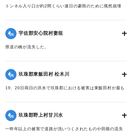
トンネル入り口が約2間くらい連日の豪雨のために俄然崩壊
し、一時は交通途絶の有様となったが、竹田町竹三豊南両自
動車の運転手、10数名が必死になって復旧に務めたので19日
は人馬の通行も安全となったが、目下泥濘約5寸くらいの深さ
宇佐郡安心院村妻垣
で極めて通行困難である。
【出典：大分新聞 大正12年6月22日 朝刊4面】
県道の橋が流失した。
【出典：大分新聞 大正12年6月22日 朝刊4面】
｜固有コード:
00275054
｜固有コード:
00275046
玖珠郡東飯田村 松木川
19、20日両日の洪水で玖珠郡における被害は東飯田村が最も
甚だしく、松木川に沿う日出生台行き県道はほとんどが破壊
され、川沿いの田地は洗い流されて荒涼を極めている。特に
松木川に架かる橋梁6ヶ所が流失したが、幸いに人畜の死傷は
玖珠郡野上村甘川水
なかった。この地方はおととしの洪水に大被害を被り、よう
やく復旧したばかりのところへ今回の出水をみたことで人心
一昨年以上の被害で道路が洗いつくされたものや田畑の流失