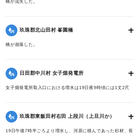
橋が流失した。
【出典：大分新聞 大正12年6月22日 朝刊4面】
｜固有コード:
00275036
玖珠郡北山田村 峯園橋
橋が崩落した。
【出典：大分新聞 大正12年6月22日 朝刊4面】
｜固有コード:
00275037
日田郡中川村 女子畑発電所
女子畑発電所取入口における増水は19日夜9時頃には1丈2尺
の増水を示していたが翌20日午前8時には1丈2尺5寸に達した
が、いまだに被害の情報は入っていない。
【出典：大分新聞 大正12年6月21日 朝刊4面】
玖珠郡東飯田村右田 上段川（上旦川か）
｜固有コード:
00275029
19日午後7時半ごろより増水し、河原に積んであった杉材、長
さ1丈3,4尺のもの約2000本流失、同下流の堤防約20間決壊