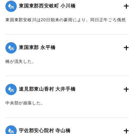
｜固有コード:
00275045
東国東郡西安岐町 小川橋
東国東郡安岐川は20日朝来の豪雨により、同日正午ごろ俄然
送水1丈3尺余におよび、濁流氾濫して西安岐町小川通り、小
川橋その他、沿岸一帯危険状態に陥り、各消防組総出で警戒
に努めた結果、幸いに人畜にも家屋にも損害はなかったが、
東国東郡 永平橋
田畑等の被害は甚大で、同日判明の分だけでも、20余町歩に
およんだ。
橋が流失した。
【出典：大分新聞 大正12年6月22日 朝刊4面】
【出典：大分新聞 大正12年6月22日 朝刊4面】
｜固有コード:
00275038
｜固有コード:
00275039
速見郡東山香村 大井手橋
中央部が崩落した。
【出典：大分新聞 大正12年6月22日 朝刊4面】
｜固有コード:
00275041
宇佐郡安心院村 寺山橋