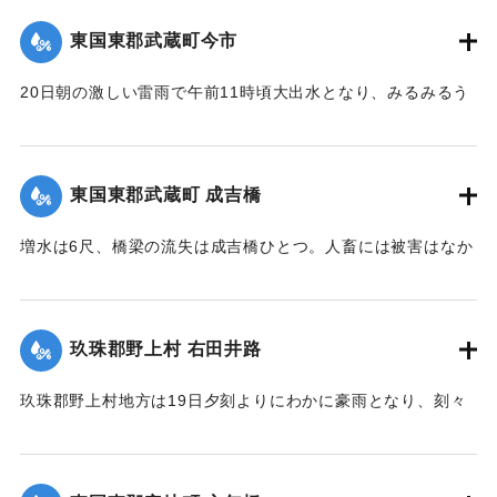
る部分が150坪ほどあり、差し当たり大量の土砂、岩石は直美
いた。
東国東郡武蔵町今市
｜固有コード:
00275084
駅構内、および簾山隧道側に建築用列車を使用して捨ててい
【出典：大分新聞 大正12年6月24日朝刊8面】
るが、原因はやはり先日の雨で亀裂が入ったものらしく、26
20日朝の激しい雷雨で午前11時頃大出水となり、みるみるう
日午前中には多分し復旧できる見込みである。なお列車は依
｜固有コード:
00275085
ちに濁水がいよいよ加わり、流失物は多く、小麦の刈干を流
然運転し、現場は徒歩で連絡しているが、徒歩区間は隧道に
すもの、田植えから帰って自宅が浸水しているのを初めて知
沿って4町あり、7分を要している。大分保線事務所の山口技
るものがいたり、道路、田畑、農作物の被害は著しく、こと
手は「直見駅の付近は一帯に土質が粗悪で過般崩壊したのも
東国東郡武蔵町 成吉橋
に今市区は被害が一層著しく、道路はさながら川のようで、
直見駅をわずかに距った神ノ原間でした、営業線で300坪も崩
浸水家屋は10数戸に及び、消防青年団会員は出動して警戒に
壊したことなどはあまり他に例がないことです」と語ってい
増水は6尺、橋梁の流失は成吉橋ひとつ。人畜には被害はなか
つとめ人心恟々たるものがあったが、午後4時に至り、漸次減
た。
った。
水し、一同愁眉を開いた。また民家の近くに落雷があったが
【出典：大分新聞 大正12年6月26日朝刊4面】
【出典：大分新聞 大正12年6月24日朝刊8面】
幸いにも被害はなかった。
玖珠郡野上村 右田井路
【出典：大分新聞 大正12年6月24日朝刊8面】
｜固有コード:
00275092
｜固有コード:
00275087
玖珠郡野上村地方は19日夕刻よりにわかに豪雨となり、刻々
｜固有コード:
00275086
と増水。中村から約5丁後方を通じている右田井路の堤防が切
れ、中村方面へ全部流出し、浸水家屋は100戸あった。一昨年
の大洪水を思い、人心恟々たる有様だった。なお、人畜に死