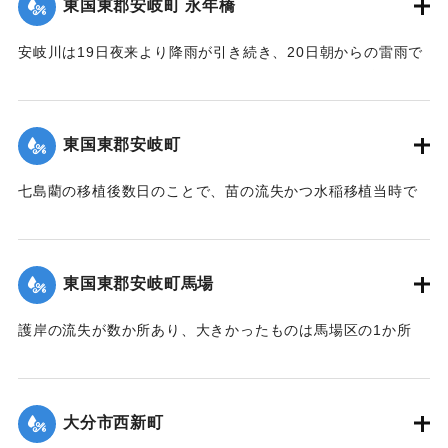
東国東郡安岐町 永年橋
傷はなかった。
【出典：大分新聞 大正12年6月24日朝刊8面】
安岐川は19日夜来より降雨が引き続き、20日朝からの雷雨で
午前10時頃より刻一刻と増水し、12時には1丈5尺の増水とな
｜固有コード:
00275088
ったため、消防組青年会員は総出となり浸水家屋およびに
港、橋に流木が流れかかるのを必死になり防御したため、港
東国東郡安岐町
や橋は無事だったが、永年橋はついに流失した。
【出典：大分新聞 大正12年6月24日朝刊8面】
七島藺の移植後数日のことで、苗の流失かつ水稲移植当時で
苗揚げを行っていたため、大半が流失の見込みだが人畜に被
｜固有コード:
00275081
害はなかった。＜浸水家屋 70余戸、浸水田畑 120町歩、流失
田 2町歩＞安岐町内では県費支弁の復旧工事は約2万円くらい
東国東郡安岐町馬場
の見込み。
【出典：大分新聞 大正12年6月24日朝刊8面】
護岸の流失が数か所あり、大きかったものは馬場区の1か所
で、復旧費8000円くらいの見込み。
｜固有コード:
00275082
【出典：大分新聞 大正12年6月24日朝刊8面】
大分市西新町
｜固有コード:
00275083