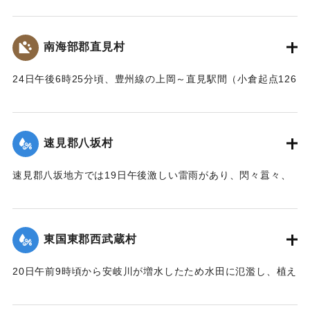
の崩壊、田畑の流失ならびに堰提破壊はもちろん、道路や橋
梁が流失したため、交通はまったくの杜絶の姿となったが、
被害額は目下見込みが立っていない。
南海部郡直見村
【出典：大分新聞 大正12年6月24日朝刊8面】
24日午後6時25分頃、豊州線の上岡～直見駅間（小倉起点126
｜固有コード:
00275091
マイル71チェーン）の簾山隧道南方右側切り取りの土砂、岩
石350坪ほどが俄然崩壊、線路を閉鎖した。そのため同日午後
8時50分佐伯発下り列車は直見駅手前、同じく重岡発午後9時
速見郡八坂村
10分の上り列車は直見駅寄り引き返すのをやむなきに至っ
た。急報によって大分運輸事務所より、武所長以下、笹田運
速見郡八坂地方では19日午後激しい雷雨があり、閃々囂々、
転主任、上田書記、日高営業主任、榎本書記、大分保線事務
夜中もなお降りしきり、翌20日も引き続きの豪雨に数日前か
所より菅野所長および物品掛りが急遽現場に出張。24日夜来
ら水かさが増している八坂川は刻々と増水し、午後2時には約
佐伯保線区員50名、中津保線区よりの応援工夫20名、人足
2丈、明治41年度のの大洪水の記憶を呼び起こして一時は人心
130名、計200余名が必死となって復旧工事を急いでいる。
東国東郡西武蔵村
恟々としたが、3時半ごろより減水し始め夕刻には半減した
が、なお雨はやまず、浸水家屋は40棟、損害額は不明だが、
崩壊の現場は直見駅構内を距る2,30間、簾山隧道（102尺）
20日午前9時頃から安岐川が増水したため水田に氾濫し、植え
人畜に死傷はなかった。
を出たところで、線路の埋没域は長さ14間、幅4間、高さ3間
付けの七島藺、稲をはじめその他山林、道路の被害が少なく
【出典：大分新聞 大正12年6月24日朝刊8面】
で崩壊土砂岩石200坪に達し、これを除けば同時に崩壊してく
なかったが、同日午後3時頃から減水したので村民は愁眉を開