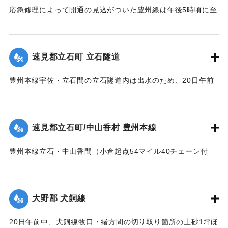
応急修理によって開通の見込がついた豊州線は午後5時頃に至
死体は21日午前11時頃、封戸村の青森新田で発見された。
り、杵築、中山香間の赤松隧道が4坪ほど崩壊し、全通を気遣
【出典：大分新聞 大正12年6月21日 朝刊7面、6月23日 朝刊
われたが、まもなく復旧した。
4面】
【出典：大分新聞 大正12年6月21日 朝刊7面】
速見郡立石町 立石隧道
｜固有コード:
00275020
｜固有コード:
00275021
豊州本線宇佐・立石間の立石隧道内は出水のため、20日午前
11時半に枕木が全部浮かび上がり、門司方面穹拱（編集者
注：アーチ）付近の線路上にも右壁土砂2坪崩落した。大分駅
発上り午前11時30分旅客列車をはじめ以後の各列車は中山香
速見郡立石町/中山香村 豊州本線
より先、まったく不通になっていたが、午後1時に至り立石隧
道はようやく復旧した。
豊州本線立石・中山香間（小倉起点54マイル40チェーン付
【出典：大分新聞 大正12年6月21日 朝刊4面】
近）が20間にわたり軌条面まで浸水、目下立石駅長以下、立
石保線区員は総出となって警戒中。
｜固有コード:
00275022
【出典：大分新聞 大正12年6月21日 朝刊4面】
大野郡 犬飼線
｜固有コード:
00275023
20日午前中、犬飼線牧口・緒方間の切り取り箇所の土砂1坪ほ