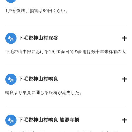
1戸が倒壊、損害は80円くらい。
【出典：大分新聞 大正12年6月23日朝刊4面】
｜固有コード:
00275064
下毛郡柿山村深谷
下毛郡山中部における19,20両日間の豪雨は数十年来稀有の大
雨で、柿山村字深谷付近の県道は58間が決壊して車馬不通と
なった。
【出典：大分新聞 大正12年6月23日朝刊7面】
下毛郡柿山村鴫良
｜固有コード:
00275065
鴫良より栗見に通じる板橋が流失した。
【出典：大分新聞 大正12年6月23日朝刊7面】
｜固有コード:
00275066
下毛郡柿山村鴫良 龍源寺橋