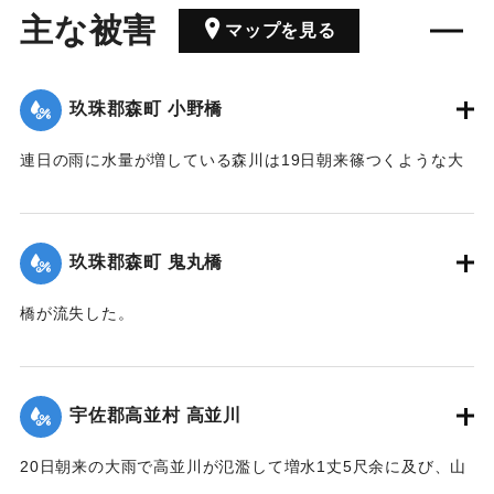
主な被害
マップを見る
玖珠郡森町 小野橋
連日の雨に水量が増している森川は19日朝来篠つくような大
雨が来襲したため、午後7時には出水が最も甚だしく、特に上
流は川も道路も一面の濁流となり、小野、鬼丸の2橋はたちま
ち流失したため、寺々の鐘を乱打し、消防夫は川沿いの家々
玖珠郡森町 鬼丸橋
に馳せ、家財を片付け、材木の始末をするなどなかなかの大
騒ぎとなった。森水電は各所に200燭の電灯を転じ便宜を与え
橋が流失した。
た。
【出典：大分新聞 大正12年6月24日朝刊8面】
【出典：大分新聞 大正12年6月24日朝刊8面】
｜固有コード:
00275090
宇佐郡高並村 高並川
｜固有コード:
00275089
20日朝来の大雨で高並川が氾濫して増水1丈5尺余に及び、山