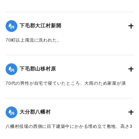
調査の必要があると柴田肘税務署長は、前田直税務課長を従
え、郡長代理の有永技手とともに22日に同村に出張し、村当
局者ならびに地主側にも被害地の実地調査を行った。詳細は
下毛郡大江村新開
不明であるものの、苗が植え付け不能になったものが24,5町
あるとのこと。
70町以上濁流に洗われた。
【出典：大分新聞 大正12年6月24日朝刊8面】
【出典：大分新聞 大正12年6月23日朝刊7面】
｜固有コード:
00275080
｜固有コード:
00275072
下毛郡山移村原
70代の男性が自宅で寝ていたところ、大雨のため家屋が潰
れ、その下敷きとなったところ、付近の人が発見し、救助し
た。
【出典：大分新聞 大正12年6月23日朝刊7面】
大分郡八幡村
｜固有コード:
00275073
八幡村役場の西側に目下建築中にかかる埋め立て敷地、高さ3
間、長さ2間あまりの石垣が崩壊し、柞原参道に突き出し、一