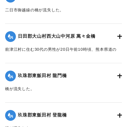
二日市御越線の橋が流失した。
【出典：大分新聞 大正12年6月22日 朝刊4面】
｜固有コード:
00275033
日田郡大山村西大山中河原 萬々金橋
前津江村に住む30代の男性が20日午前10時頃、熊本県道の
萬々金橋を通行中、にわかの増水で橋梁とともに押し流さ
れ、生死不明となった。同時に同村の浸水家屋20戸に達し、
空き家2戸を流失。なおこのため大山村～前津江村間の交通は
玖珠郡東飯田村 龍門橋
途絶した。
橋が流失した。
新築の家屋1棟が流失、その他損害があるはずだが交通途絶の
【出典：大分新聞 大正12年6月22日 朝刊4面】
ため詳細不明。
【出典：大分新聞 大正12年6月22日 朝刊4面、朝刊7面】
｜固有コード:
00275035
玖珠郡東飯田村 登龍橋
｜固有コード:
00275034