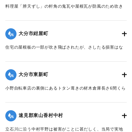
料理屋「辨天ずし」の軒角の鬼瓦や屋根瓦が防風のため吹き
倒された。
【出典：大分新聞 大正12年6月23日朝刊7面】
大分市紺屋町
｜固有コード:
00275077
住宅の屋根板の一部が吹き飛ばされたが、さしたる損害はな
かった。
【出典：大分新聞 大正12年6月23日朝刊7面】
大分市東新町
｜固有コード:
00275078
小野自転車店の裏側にあるトタン葺きの材木倉庫長さ6間くら
いは暴風のために倒壊した。
【出典：大分新聞 大正12年6月23日朝刊7面】
速見郡東山香村中村
｜固有コード:
00275079
立石川に沿う中村平野は被害がことに甚だしく、当局で実地