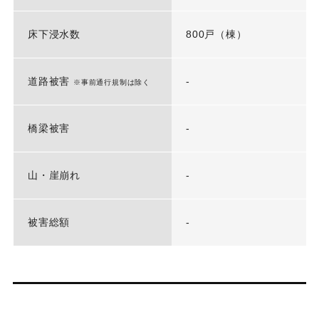
床下浸水数
800戸（棟）
道路被害
-
※事前通行規制は除く
橋梁被害
-
山・崖崩れ
-
被害総額
-