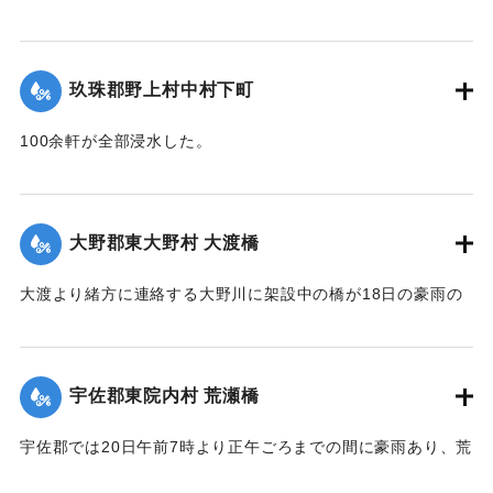
兢々としている。
が甚だしかった。
【出典：大分新聞 大正12年6月22日 朝刊4面】
東飯田方面では松木川の沿岸橋梁が全部流失して、交通途絶
の有様だ。
玖珠郡野上村中村下町
｜固有コード:
00275048
【出典：大分新聞 大正12年6月22日 朝刊4面、6月24日朝刊8
100余軒が全部浸水した。
面】
【出典：大分新聞 大正12年6月22日 朝刊4面】
｜固有コード:
00275047
｜固有コード:
00275049
大野郡東大野村 大渡橋
大渡より緒方に連絡する大野川に架設中の橋が18日の豪雨の
ため俄然崩壊し、全部押し流された。損害約300円くらい。従
業中の朝鮮人は万が一を恐れて従業を拒んでいる。
【出典：大分新聞 大正12年6月22日 朝刊4面】
宇佐郡東院内村 荒瀬橋
｜固有コード:
00275050
宇佐郡では20日午前7時より正午ごろまでの間に豪雨あり、荒
瀬橋付近では増水が2丈となり、村県道および里道4ヶ所が崩