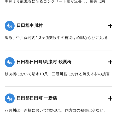
鴫良より龍源寺に至るコンクリート橋が流失し、損害は約
2000円に達した。
【出典：大分新聞 大正12年6月23日朝刊7面】
日田郡中川村
｜固有コード:
00275067
馬原、中川両村内2,3ヶ所架設中の橋梁は橋脚ならびに足場、
そのほか橋材等が流失し、損害が多いはずだが出水のため交
通が途絶、詳細を知ることができない。
【出典：大分新聞 大正12年6月22日 朝刊7面】
日田郡日田町/高瀬村 銭渕橋
｜固有コード:
00275059
銭渕橋において増水10尺、三隈川筋における流失木材の損害
は、おそらく甚大になる見込み。
【出典：大分新聞 大正12年6月22日 朝刊7面】
日田郡日田町 一新橋
｜固有コード:
00275060
花月川は一新橋において増水8尺、同方面の被害は少ない。