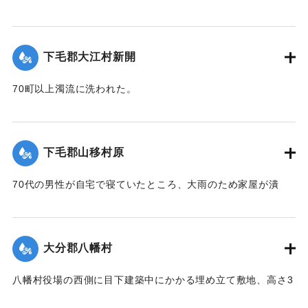
調査の必要があると柴田肘税務署長は、前田直税務課長を従
え、郡長代理の有永技手とともに22日に同村に出張し、村当
局者ならびに地主側にも被害地の実地調査を行った。詳細は
下毛郡大江村新開
不明であるものの、苗が植え付け不能になったものが24,5町
あるとのこと。
70町以上濁流に洗われた。
【出典：大分新聞 大正12年6月24日朝刊8面】
【出典：大分新聞 大正12年6月23日朝刊7面】
｜固有コード:
00275080
｜固有コード:
00275072
下毛郡山移村原
70代の男性が自宅で寝ていたところ、大雨のため家屋が潰
れ、その下敷きとなったところ、付近の人が発見し、救助し
た。
【出典：大分新聞 大正12年6月23日朝刊7面】
大分郡八幡村
｜固有コード:
00275073
八幡村役場の西側に目下建築中にかかる埋め立て敷地、高さ3
間、長さ2間あまりの石垣が崩壊し、柞原参道に突き出し、一