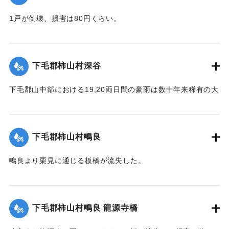
1戸が倒壊、損害は80円くらい。
【出典：大分新聞 大正12年6月23日朝刊4面】
｜固有コード:
00275064
下毛郡柿山村深谷
下毛郡山中部における19,20両日間の豪雨は数十年来稀有の大
雨で、柿山村字深谷付近の県道は58間が決壊して車馬不通と
なった。
【出典：大分新聞 大正12年6月23日朝刊7面】
下毛郡柿山村鴫良
｜固有コード:
00275065
鴫良より栗見に通じる板橋が流失した。
【出典：大分新聞 大正12年6月23日朝刊7面】
｜固有コード:
00275066
下毛郡柿山村鴫良 龍源寺橋