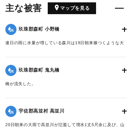
主な被害
マップを見る
玖珠郡森町 小野橋
連日の雨に水量が増している森川は19日朝来篠つくような大
雨が来襲したため、午後7時には出水が最も甚だしく、特に上
流は川も道路も一面の濁流となり、小野、鬼丸の2橋はたちま
ち流失したため、寺々の鐘を乱打し、消防夫は川沿いの家々
玖珠郡森町 鬼丸橋
に馳せ、家財を片付け、材木の始末をするなどなかなかの大
騒ぎとなった。森水電は各所に200燭の電灯を転じ便宜を与え
橋が流失した。
た。
【出典：大分新聞 大正12年6月24日朝刊8面】
【出典：大分新聞 大正12年6月24日朝刊8面】
｜固有コード:
00275090
宇佐郡高並村 高並川
｜固有コード:
00275089
20日朝来の大雨で高並川が氾濫して増水1丈5尺余に及び、山