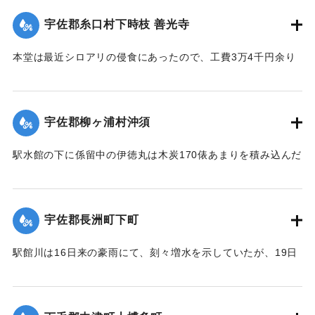
｜固有コード:
00275032
宇佐郡糸口村下時枝 善光寺
本堂は最近シロアリの侵食にあったので、工費3万4千円余り
をもって改修の計画を立て、目下内務省当局に申請中である
が、19日午後その天井約2間四方が屋根とともに俄然崩落し
た。
宇佐郡柳ヶ浦村沖須
【出典：大分新聞 大正12年6月21日 朝刊4面】
駅水館の下に係留中の伊徳丸は木炭170俵あまりを積み込んだ
｜固有コード:
00275024
まま19日夜、激流のため押し流された。折柄、長洲港に碇泊
中の県水産課の豊洋丸に数十名の漁夫を載せて同夜12時より
流失船捜査のため同海面沖合に出動したが、暗夜のため捜査
宇佐郡長洲町下町
困難なりしも判明せる分は、流失5隻のうち3隻は長洲町西濱
浦に漂着、2隻が行方不明である。
駅館川は16日来の豪雨にて、刻々増水を示していたが、19日
午後9時半ごろより俄然近年にない大洪水となり、長洲町付近
20日未明にいたって伊徳丸と漁船1隻はいずれも沖合で発見さ
の増水は1丈を示し、同海岸に係留している帆船、ならびに漁
れた。
船は激流のため押し流され、海岸は深夜多数の漁夫が出動