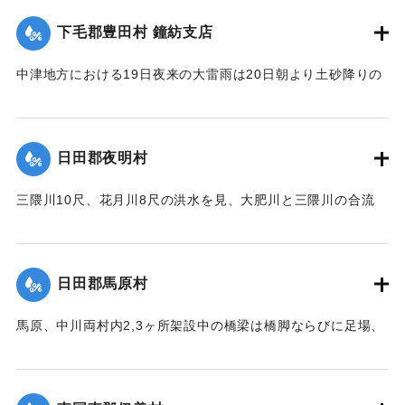
【出典：大分新聞 大正12年6月22日 朝刊7面、6月23日朝刊4
下毛郡豊田村 鐘紡支店
面】
住民所有の木材、セメント（価格約800円）を流失した。
【出典：大分新聞 大正12年6月22日 朝刊4面、朝刊7面】
中津地方における19日夜来の大雷雨は20日朝より土砂降りの
｜固有コード:
00275063
豪雨となり山国川は1丈5尺以上増水し、一方ならず憂慮され
｜固有コード:
00275055
た。これと同時に中津市外豊田村鐘紡支店付近一帯はほとん
ど泥の海と化し、浸水家屋200戸以上に達し、活動常設賓館付
日田郡夜明村
近数十戸は濁流のため、床下を洗われ刻々危険の状態となっ
たので、豊田村では警鐘を乱打して警戒に努め、中津豊田消
三隈川10尺、花月川8尺の洪水を見、大肥川と三隈川の合流
防組合はほとんど全部出動して万一を警戒し、非常な混雑を
点、大肥橋の際の日田・添田線道路の石垣50坪余りが崩壊し
極めた。幸いに午後4時頃よりやや小降りとなり、濁流も漸次
た。
減退したが、いつ出水するかわからないので、同町付近は徹
【出典：大分新聞 大正12年6月22日 朝刊7面】
宵警戒を続けた。21日は朝から小雨模様で一様に愁眉を開い
日田郡馬原村
たが、下毛郡平坦部では大部分田植えしていないため、苗代
｜固有コード:
00275057
の被害はほとんどなかった。
馬原、中川両村内2,3ヶ所架設中の橋梁は橋脚ならびに足場、
そのほか橋材等が流失し、損害が多いはずだが出水のため交
【出典：大分新聞 大正12年6月22日 朝刊7面】
通が途絶、詳細を知ることができない。
｜固有コード:
00275056
【出典：大分新聞 大正12年6月22日 朝刊7面】