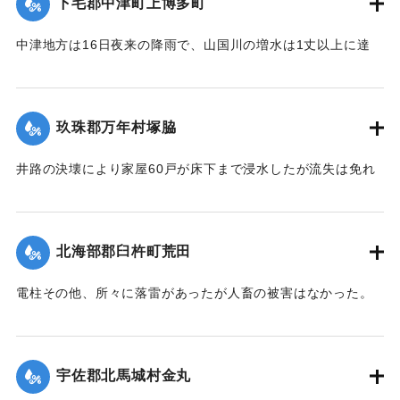
下毛郡中津町上博多町
【出典：大分新聞 大正12年6月21日 朝刊4面、22日 朝刊4
し、一大混雑を呈した。
面】
中津地方は16日夜来の降雨で、山国川の増水は1丈以上に達
字下町海岸の係留船は、漁夫ならびに下町青年団の手で流失
し、出水被害を気遣われていたが、17日から小雨となり、水
｜固有コード:
00275025
防止に努めたるも、ついに漁船大小5隻が流失し、その中の1
量も減じていたところ19日夜来また大雷雨となり数カ所に落
隻が、他のサワラ船に乗って引き上げるべく作業をしていた
雷したが幸いに被害はなかった。20日は朝からさらに土砂降
ところ、船もろとも濁流中に押し流されたが、辛うじて同町
玖珠郡万年村塚脇
りが続き、同日正午前の雨量は1坪面2石5斗におよび、市内上
東山海岸三芳浜に漕ぎ着き無事であった。またもう1隻も乗船
博多町付近の低地では床下の浸水5,60戸に達した。山国川の
したまま流失したが行方不明。
井路の決壊により家屋60戸が床下まで浸水したが流失は免れ
増水は柿坂付近が1丈5尺、下流山国橋は1丈におよび物凄い光
た。
景を呈している。
行方不明を気遣われていた長洲町の男性は付近に繋留してあ
【出典：大分新聞 大正12年6月21日 朝刊4面】
【出典：大分新聞 大正12年6月21日 朝刊4面】
った船に乗っていたので無事であった。また、漁船3隻は押し
北海部郡臼杵町荒田
流されたまま20日午後までには発見されなかった。
｜固有コード:
00275028
｜固有コード:
00275027
【出典：大分新聞 大正12年6月21日 朝刊4面、22日 朝刊4
電柱その他、所々に落雷があったが人畜の被害はなかった。
面】
【出典：大分新聞 大正12年6月21日 朝刊7面】
｜固有コード:
00275026
｜固有コード:
00275019
宇佐郡北馬城村金丸