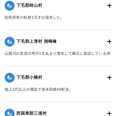
下毛郡柿山村
｜固有コード:
00275068
住民所有の松材1万才が流失した。
【出典：大分新聞 大正12年6月23日朝刊7面】
｜固有コード:
00275069
下毛郡上津村 洞鳴橋
山国川の支流の琴川1丈あまり増水して織元に架設している洞
鳴橋（土橋）が流失した。
【出典：大分新聞 大正12年6月23日朝刊7面】
下毛郡小楠村
｜固有コード:
00275070
地上2尺以上の濁流で浸水田畑40町歩。
【出典：大分新聞 大正12年6月23日朝刊7面】
｜固有コード:
00275071
西国東郡三浦村