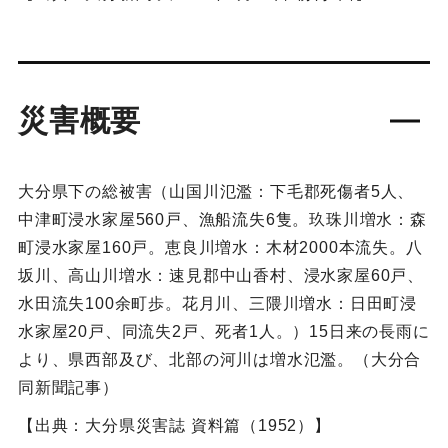
災害概要
大分県下の総被害（山国川氾濫：下毛郡死傷者5人、
中津町浸水家屋560戸、漁船流失6隻。玖珠川増水：森
町浸水家屋160戸。恵良川増水：木材2000本流失。八
坂川、高山川増水：速見郡中山香村、浸水家屋60戸、
水田流失100余町歩。花月川、三隈川増水：日田町浸
水家屋20戸、同流失2戸、死者1人。）15日来の長雨に
より、県西部及び、北部の河川は増水氾濫。（大分合
同新聞記事）
【出典：大分県災害誌 資料篇（1952）】