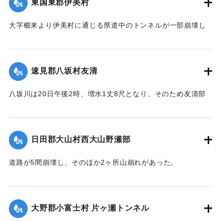
東国東郡伊美村
｜固有コード:
00275058
大字櫛来より伊美村に通じる県道中のトンネルが一部崩壊し
たため一時人馬の交通が途絶したがまもなく復旧した。
【出典：大分新聞 大正12年6月22日 朝刊4面】
速見郡八坂村友清
｜固有コード:
00275051
八坂川は20日午後2時、増水1丈8尺となり、そのため友清部
落、長瀬部落付近は床上浸水家屋50余戸におよび、堤防が決
壊して八坂村および杵築町の一部の水田100余町歩はさながら
泥海と化したが、挿秧（田植え）前で被害は軽い見込みであ
日田郡大山村西大山野瀬部
る。
【出典：大分新聞 大正12年6月22日 朝刊4面】
道路が5間崩壊し、そのほか2ヶ所山崩れがあった。
【出典：大分新聞 大正12年6月22日 朝刊4面】
｜固有コード:
00275052
｜固有コード:
00275053
大野郡小富士村 片ヶ瀬トンネル