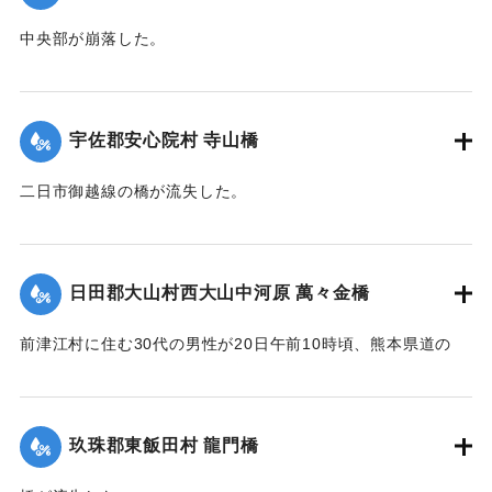
中央部が崩落した。
【出典：大分新聞 大正12年6月22日 朝刊4面】
｜固有コード:
00275041
宇佐郡安心院村 寺山橋
二日市御越線の橋が流失した。
【出典：大分新聞 大正12年6月22日 朝刊4面】
｜固有コード:
00275033
日田郡大山村西大山中河原 萬々金橋
前津江村に住む30代の男性が20日午前10時頃、熊本県道の
萬々金橋を通行中、にわかの増水で橋梁とともに押し流さ
れ、生死不明となった。同時に同村の浸水家屋20戸に達し、
空き家2戸を流失。なおこのため大山村～前津江村間の交通は
玖珠郡東飯田村 龍門橋
途絶した。