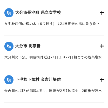
時往来止となっていたが、22日正午頃復旧した。なお同所西
側の石垣に亀裂を生じ、往来が危険になっている。
大分市長池町 県立女学校
【出典：大分新聞 大正12年6月23日朝刊7面】
女学校西側の柳の木（6尺廻り）は21日夜来の風に吹き倒さ
｜固有コード:
00275074
れ、そのため電話線敷線を切断するとともに、同校西側の板
塀約20間は柳のために押し倒され、損害約350円。
【出典：大分新聞 大正12年6月23日朝刊7面】
大分市 明磧橋
｜固有コード:
00275075
大分川の下流、明磧橋付近は21日より22日朝までの最高増水
約4尺にして他に何らの被害なし。
【出典：大分新聞 大正12年6月23日朝刊7面】
下毛郡下郷村 金吉川堤防
｜固有コード:
00275076
金吉川の堤防が4間決壊し、田畑が2反7畝流失、2町歩が浸水
した。
【出典：大分新聞 大正12年6月23日朝刊7面】