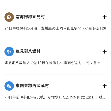
の崩壊、田畑の流失ならびに堰提破壊はもちろん、道路や橋
梁が流失したため、交通はまったくの杜絶の姿となったが、
被害額は目下見込みが立っていない。
南海部郡直見村
【出典：大分新聞 大正12年6月24日朝刊8面】
24日午後6時25分頃、豊州線の上岡～直見駅間（小倉起点126
｜固有コード:
00275091
マイル71チェーン）の簾山隧道南方右側切り取りの土砂、岩
石350坪ほどが俄然崩壊、線路を閉鎖した。そのため同日午後
8時50分佐伯発下り列車は直見駅手前、同じく重岡発午後9時
速見郡八坂村
10分の上り列車は直見駅寄り引き返すのをやむなきに至っ
た。急報によって大分運輸事務所より、武所長以下、笹田運
速見郡八坂地方では19日午後激しい雷雨があり、閃々囂々、
転主任、上田書記、日高営業主任、榎本書記、大分保線事務
夜中もなお降りしきり、翌20日も引き続きの豪雨に数日前か
所より菅野所長および物品掛りが急遽現場に出張。24日夜来
ら水かさが増している八坂川は刻々と増水し、午後2時には約
佐伯保線区員50名、中津保線区よりの応援工夫20名、人足
2丈、明治41年度のの大洪水の記憶を呼び起こして一時は人心
130名、計200余名が必死となって復旧工事を急いでいる。
東国東郡西武蔵村
恟々としたが、3時半ごろより減水し始め夕刻には半減した
が、なお雨はやまず、浸水家屋は40棟、損害額は不明だが、
崩壊の現場は直見駅構内を距る2,30間、簾山隧道（102尺）
20日午前9時頃から安岐川が増水したため水田に氾濫し、植え
人畜に死傷はなかった。
を出たところで、線路の埋没域は長さ14間、幅4間、高さ3間
付けの七島藺、稲をはじめその他山林、道路の被害が少なく
【出典：大分新聞 大正12年6月24日朝刊8面】
で崩壊土砂岩石200坪に達し、これを除けば同時に崩壊してく
なかったが、同日午後3時頃から減水したので村民は愁眉を開