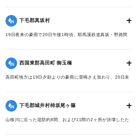
【出典：大分新聞 大正12年6月22日 朝刊7面】
｜固有コード:
00275061
下毛郡真坂村
19日夜来の豪雨で20日午後1時頃、耶馬溪鉄道真坂・野路間
の線路に故障を生じ、一時運転不能となったが、応急修理の
結果、ただちに復旧した。
【出典：大分新聞 大正12年6月22日 朝刊7面】
西国東郡高田町 御玉橋
｜固有コード:
00275062
高田町地方は19日夕刻よりの豪雨に雷鳴さえ加わり、20日未
明まで降り続き、坪2石以上の降雨量を見たが、20日も依然止
まずについに桂川は近々30分間くらいの間に、1丈4尺以上の
増水を見るにいたり、橋の架設工事で使用中の機械および小
下毛郡城井村柿坂尾ヶ篠
舟が流失したのをはじめとして沿岸に積載ていた石炭、石
灰、材木など多量流失、損害多額の見込み。
山移川に沿った堤防約8間、および11間の2ヶ所が決壊したた
め同村の住民が保有する田地2反5畝、3畝分がそれぞれ荒蕪地
浸水家屋1戸を出した。
になった。