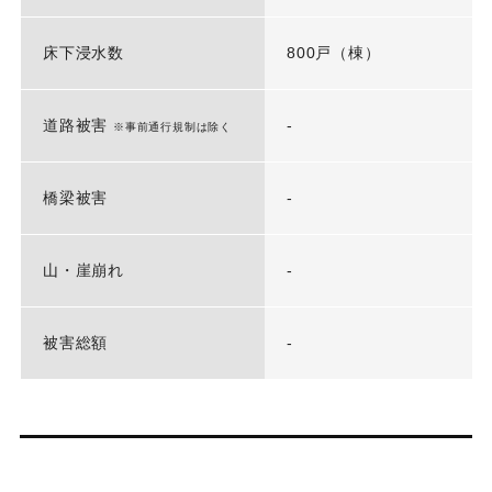
床下浸水数
800戸（棟）
道路被害
-
※事前通行規制は除く
橋梁被害
-
山・崖崩れ
-
被害総額
-