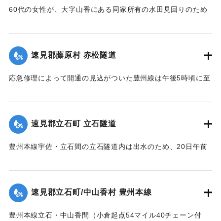
60代の女性が、大字山香にある同家所有の水田見回りのため
家族3名とともに現場に至り、その女性一人が他の者より一足
先に帰途についたが、自宅付近の小川を渡る際、誤って濁流
に押し流され行方不明となったので村民総出で所在捜査に従
速見郡藤原村 赤松隧道
事した。
応急修理によって開通の見込がついた豊州線は午後5時頃に至
死体は21日午前11時頃、封戸村の青森新田で発見された。
り、杵築、中山香間の赤松隧道が4坪ほど崩壊し、全通を気遣
【出典：大分新聞 大正12年6月21日 朝刊7面、6月23日 朝刊
われたが、まもなく復旧した。
4面】
【出典：大分新聞 大正12年6月21日 朝刊7面】
速見郡立石町 立石隧道
｜固有コード:
00275020
｜固有コード:
00275021
豊州本線宇佐・立石間の立石隧道内は出水のため、20日午前
11時半に枕木が全部浮かび上がり、門司方面穹拱（編集者
注：アーチ）付近の線路上にも右壁土砂2坪崩落した。大分駅
発上り午前11時30分旅客列車をはじめ以後の各列車は中山香
速見郡立石町/中山香村 豊州本線
より先、まったく不通になっていたが、午後1時に至り立石隧
道はようやく復旧した。
豊州本線立石・中山香間（小倉起点54マイル40チェーン付