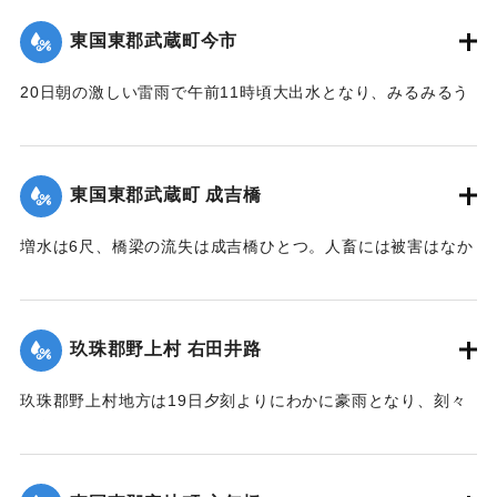
る部分が150坪ほどあり、差し当たり大量の土砂、岩石は直美
いた。
東国東郡武蔵町今市
｜固有コード:
00275084
駅構内、および簾山隧道側に建築用列車を使用して捨ててい
【出典：大分新聞 大正12年6月24日朝刊8面】
るが、原因はやはり先日の雨で亀裂が入ったものらしく、26
20日朝の激しい雷雨で午前11時頃大出水となり、みるみるう
日午前中には多分し復旧できる見込みである。なお列車は依
｜固有コード:
00275085
ちに濁水がいよいよ加わり、流失物は多く、小麦の刈干を流
然運転し、現場は徒歩で連絡しているが、徒歩区間は隧道に
すもの、田植えから帰って自宅が浸水しているのを初めて知
沿って4町あり、7分を要している。大分保線事務所の山口技
るものがいたり、道路、田畑、農作物の被害は著しく、こと
手は「直見駅の付近は一帯に土質が粗悪で過般崩壊したのも
東国東郡武蔵町 成吉橋
に今市区は被害が一層著しく、道路はさながら川のようで、
直見駅をわずかに距った神ノ原間でした、営業線で300坪も崩
浸水家屋は10数戸に及び、消防青年団会員は出動して警戒に
壊したことなどはあまり他に例がないことです」と語ってい
増水は6尺、橋梁の流失は成吉橋ひとつ。人畜には被害はなか
つとめ人心恟々たるものがあったが、午後4時に至り、漸次減
た。
った。
水し、一同愁眉を開いた。また民家の近くに落雷があったが
【出典：大分新聞 大正12年6月26日朝刊4面】
【出典：大分新聞 大正12年6月24日朝刊8面】
幸いにも被害はなかった。
玖珠郡野上村 右田井路
【出典：大分新聞 大正12年6月24日朝刊8面】
｜固有コード:
00275092
｜固有コード:
00275087
玖珠郡野上村地方は19日夕刻よりにわかに豪雨となり、刻々
｜固有コード:
00275086
と増水。中村から約5丁後方を通じている右田井路の堤防が切
れ、中村方面へ全部流出し、浸水家屋は100戸あった。一昨年
の大洪水を思い、人心恟々たる有様だった。なお、人畜に死