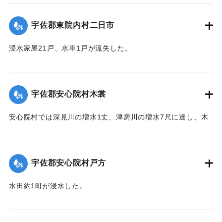
壊。橋梁が2箇所流失した。
【出典：大分新聞 大正12年6月22日 朝刊4面】
宇佐郡東院内村二日市
｜固有コード:
00275042
浸水家屋21戸、水車1戸が流失した。
【出典：大分新聞 大正12年6月22日 朝刊4面】
｜固有コード:
00275043
宇佐郡安心院村木裳
安心院村では深見川の増水1丈、津房川の増水7尺に達し、木
裳部落では16戸が浸水した。
【出典：大分新聞 大正12年6月22日 朝刊4面】
宇佐郡安心院村戸方
｜固有コード:
00275044
水田約1町が浸水した。
【出典：大分新聞 大正12年6月22日 朝刊4面】