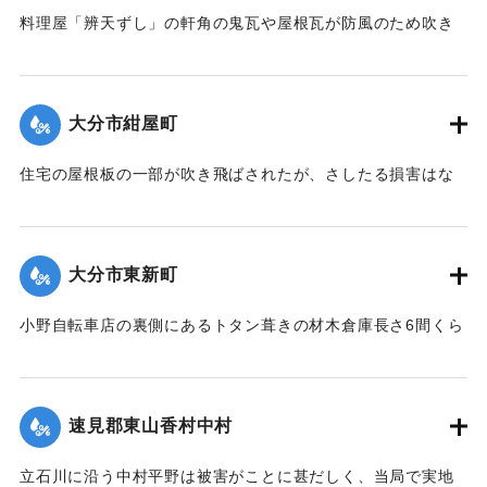
料理屋「辨天ずし」の軒角の鬼瓦や屋根瓦が防風のため吹き
倒された。
【出典：大分新聞 大正12年6月23日朝刊7面】
大分市紺屋町
｜固有コード:
00275077
住宅の屋根板の一部が吹き飛ばされたが、さしたる損害はな
かった。
【出典：大分新聞 大正12年6月23日朝刊7面】
大分市東新町
｜固有コード:
00275078
小野自転車店の裏側にあるトタン葺きの材木倉庫長さ6間くら
いは暴風のために倒壊した。
【出典：大分新聞 大正12年6月23日朝刊7面】
速見郡東山香村中村
｜固有コード:
00275079
立石川に沿う中村平野は被害がことに甚だしく、当局で実地