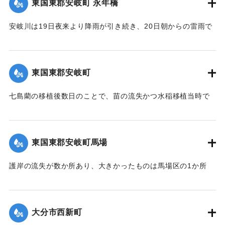
東国東郡安岐町 永年橋
傷はなかった。
【出典：大分新聞 大正12年6月24日朝刊8面】
安岐川は19日夜来より降雨が引き続き、20日朝からの雷雨で
午前10時頃より刻一刻と増水し、12時には1丈5尺の増水とな
｜固有コード:
00275088
ったため、消防組青年会員は総出となり浸水家屋およびに
港、橋に流木が流れかかるのを必死になり防御したため、港
東国東郡安岐町
や橋は無事だったが、永年橋はついに流失した。
【出典：大分新聞 大正12年6月24日朝刊8面】
七島藺の移植後数日のことで、苗の流失かつ水稲移植当時で
苗揚げを行っていたため、大半が流失の見込みだが人畜に被
｜固有コード:
00275081
害はなかった。＜浸水家屋 70余戸、浸水田畑 120町歩、流失
田 2町歩＞安岐町内では県費支弁の復旧工事は約2万円くらい
東国東郡安岐町馬場
の見込み。
【出典：大分新聞 大正12年6月24日朝刊8面】
護岸の流失が数か所あり、大きかったものは馬場区の1か所
で、復旧費8000円くらいの見込み。
｜固有コード:
00275082
【出典：大分新聞 大正12年6月24日朝刊8面】
大分市西新町
｜固有コード:
00275083