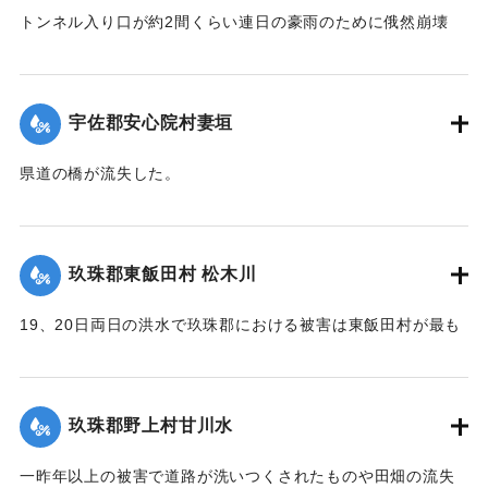
トンネル入り口が約2間くらい連日の豪雨のために俄然崩壊
し、一時は交通途絶の有様となったが、竹田町竹三豊南両自
動車の運転手、10数名が必死になって復旧に務めたので19日
は人馬の通行も安全となったが、目下泥濘約5寸くらいの深さ
宇佐郡安心院村妻垣
で極めて通行困難である。
【出典：大分新聞 大正12年6月22日 朝刊4面】
県道の橋が流失した。
【出典：大分新聞 大正12年6月22日 朝刊4面】
｜固有コード:
00275054
｜固有コード:
00275046
玖珠郡東飯田村 松木川
19、20日両日の洪水で玖珠郡における被害は東飯田村が最も
甚だしく、松木川に沿う日出生台行き県道はほとんどが破壊
され、川沿いの田地は洗い流されて荒涼を極めている。特に
松木川に架かる橋梁6ヶ所が流失したが、幸いに人畜の死傷は
玖珠郡野上村甘川水
なかった。この地方はおととしの洪水に大被害を被り、よう
やく復旧したばかりのところへ今回の出水をみたことで人心
一昨年以上の被害で道路が洗いつくされたものや田畑の流失