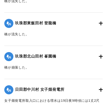
橋が流失した。
新築の家屋1棟が流失、その他損害があるはずだが交通途絶の
【出典：大分新聞 大正12年6月22日 朝刊4面】
ため詳細不明。
【出典：大分新聞 大正12年6月22日 朝刊4面、朝刊7面】
｜固有コード:
00275035
玖珠郡東飯田村 登龍橋
｜固有コード:
00275034
橋が流失した。
【出典：大分新聞 大正12年6月22日 朝刊4面】
｜固有コード:
00275036
玖珠郡北山田村 峯園橋
橋が崩落した。
【出典：大分新聞 大正12年6月22日 朝刊4面】
｜固有コード:
00275037
日田郡中川村 女子畑発電所
女子畑発電所取入口における増水は19日夜9時頃には1丈2尺
の増水を示していたが翌20日午前8時には1丈2尺5寸に達した