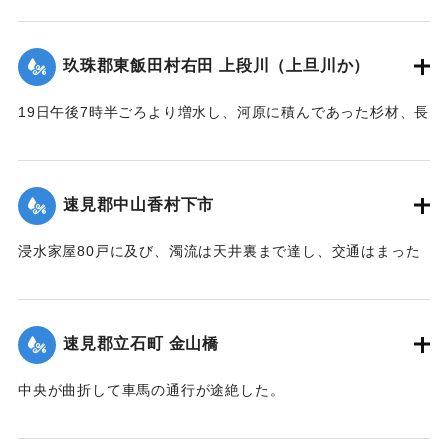
が、いまだに被害の情報は入っていない。
【出典：大分新聞 大正12年6月21日 朝刊4面】
玖珠郡東飯田村右田 上段川（上旦川か）
｜固有コード:
00275029
19日午後7時半ごろより増水し、河原に積んであった杉材、長
さ1丈3,4尺のもの約2000本流失、同下流の堤防約20間決壊
し、その付近の田畑およそ1町歩荒廃、下段（下旦か）道路4
間崩壊、恵良川の土橋2個が流失した。
速見郡中山香村下市
【出典：大分新聞 大正12年6月21日 朝刊4面】
浸水家屋80戸に及び、濁流は天井裏まで達し、交通はまった
｜固有コード:
00275030
く途絶したのでわずかに2階に避難する惨状を呈し、青年団消
防組は早くより出動警戒をなし一般避難民へ昼食の炊き出し
を行った。
速見郡立石町 金山橋
【出典：大分新聞 大正12年6月22日 朝刊4面】
中央が曲折して車馬の通行が途絶した。
｜固有コード:
00275031
【出典：大分新聞 大正12年6月22日 朝刊4面】