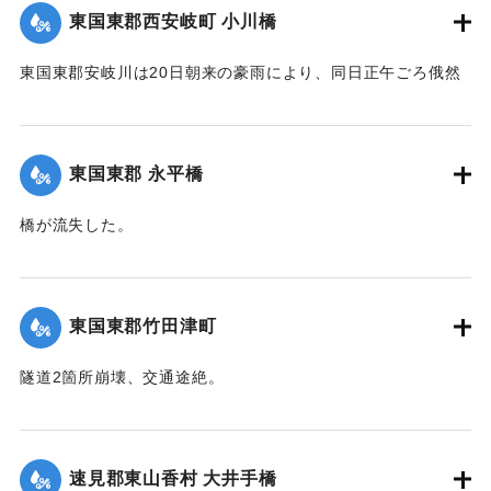
｜固有コード:
00275045
東国東郡西安岐町 小川橋
東国東郡安岐川は20日朝来の豪雨により、同日正午ごろ俄然
送水1丈3尺余におよび、濁流氾濫して西安岐町小川通り、小
川橋その他、沿岸一帯危険状態に陥り、各消防組総出で警戒
に努めた結果、幸いに人畜にも家屋にも損害はなかったが、
東国東郡 永平橋
田畑等の被害は甚大で、同日判明の分だけでも、20余町歩に
およんだ。
橋が流失した。
【出典：大分新聞 大正12年6月22日 朝刊4面】
【出典：大分新聞 大正12年6月22日 朝刊4面】
｜固有コード:
00275038
｜固有コード:
00275039
東国東郡竹田津町
隧道2箇所崩壊、交通途絶。
【出典：大分新聞 大正12年6月22日 朝刊4面】
｜固有コード:
00275040
速見郡東山香村 大井手橋