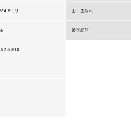
234.8ミリ
山・崖崩れ
森
被害総額
1923/6/19
-
-
-