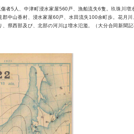
傷者5人、中津町浸水家屋560戸、漁船流失6隻。玖珠川増
見郡中山香村、浸水家屋60戸、水田流失100余町歩。花月
より、県西部及び、北部の河川は増水氾濫。（大分合同新聞記