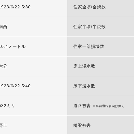
1923/6/22 5:30
住家全壊/全焼数
南西
住家半壊/半焼数
10.4メートル
住家一部損壊数
大分
床上浸水数
1923/6/22 5:40
床下浸水数
532ミリ
道路被害
※事前通行規制は除く
野上
橋梁被害