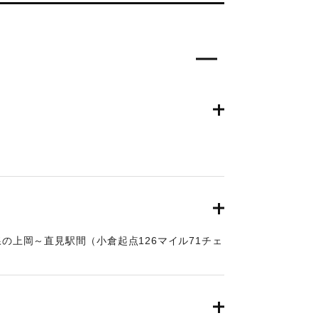
6月24日朝刊8面】
線の上岡～直見駅間（小倉起点126マイル71チェ
り取りの土砂、岩石350坪ほどが俄然崩壊、線
午後8時50分佐伯発下り列車は直見駅手前、同
上り列車は直見駅寄り引き返すのをやむなきに至
輸事務所より、武所長以下、笹田運転主任、上田