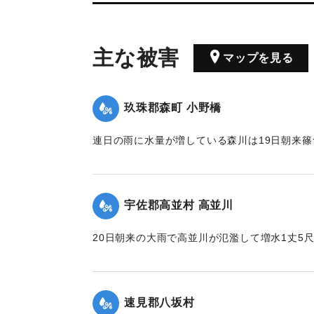
主な被害
マップを見る
玖珠郡森町 小野橋
連日の雨に水量が増している森川は19日朝来
ため、午後7時には出水が最も甚だしく、特に
となり、小野、鬼丸の2橋はたちまち流失した
防夫は川沿いの家々に馳せ、家財を片付け、材
宇佐郡高並村 高並川
の大騒ぎとなった。森水電は各所に200燭の電
【出典：大分新聞 大正12年6月24日朝刊8面】
20日朝来の大雨で高並川が氾濫して増水1丈5
の流失ならびに堰提破壊はもちろん、道路や橋
｜固有コード:
00275089
ったくの杜絶の姿となったが、被害額は目下見
【出典：大分新聞 大正12年6月24日朝刊8面】
速見郡八坂村