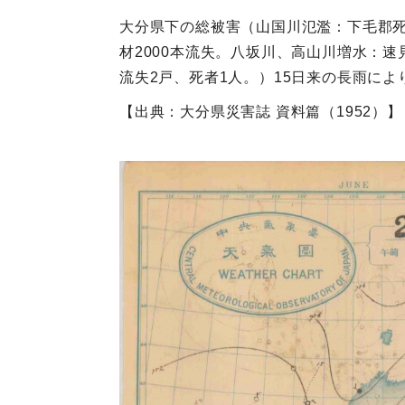
大分県下の総被害（山国川氾濫：下毛郡死
材2000本流失。八坂川、高山川増水：速
流失2戸、死者1人。）15日来の長雨に
【出典：大分県災害誌 資料篇（1952）】