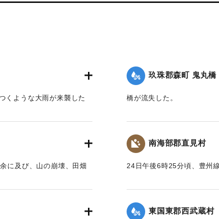
玖珠郡森町 鬼丸橋
篠つくような大雨が来襲した
橋が流失した。
上流は川も道路も一面の濁流
【出典：大分新聞 大正12年
ため、寺々の鐘を乱打し、消
木の始末をするなどなかなか
｜固有コード:
00275090
南海部郡直見村
灯を転じ便宜を与えた。
尺余に及び、山の崩壊、田畑
24日午後6時25分頃、豊州
梁が流失したため、交通はま
ーン）の簾山隧道南方右側切
込みが立っていない。
路を閉鎖した。そのため同日
じく重岡発午後9時10分の
東国東郡西武蔵村
った。急報によって大分運