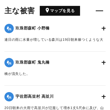
主な被害
マップを見る
玖珠郡森町 小野橋
連日の雨に水量が増している森川は19日朝来篠つくような大
雨が来襲したため、午後7時には出水が最も甚だしく、特に上
流は川も道路も一面の濁流となり、小野、鬼丸の2橋はたちま
ち流失したため、寺々の鐘を乱打し、消防夫は川沿いの家々
玖珠郡森町 鬼丸橋
に馳せ、家財を片付け、材木の始末をするなどなかなかの大
騒ぎとなった。森水電は各所に200燭の電灯を転じ便宜を与え
橋が流失した。
た。
【出典：大分新聞 大正12年6月24日朝刊8面】
【出典：大分新聞 大正12年6月24日朝刊8面】
｜固有コード:
00275090
宇佐郡高並村 高並川
｜固有コード:
00275089
20日朝来の大雨で高並川が氾濫して増水1丈5尺余に及び、山