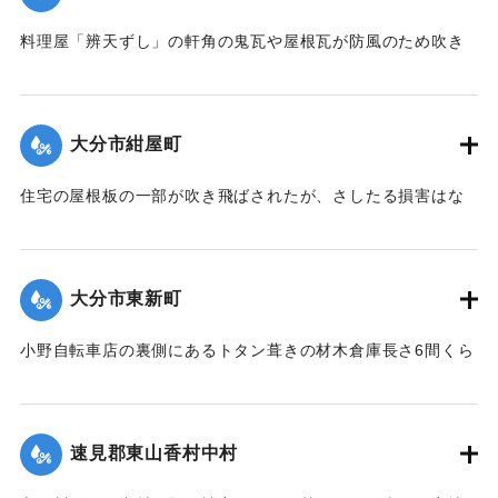
｜固有コード:
00275083
料理屋「辨天ずし」の軒角の鬼瓦や屋根瓦が防風のため吹き
倒された。
【出典：大分新聞 大正12年6月23日朝刊7面】
大分市紺屋町
｜固有コード:
00275077
住宅の屋根板の一部が吹き飛ばされたが、さしたる損害はな
かった。
【出典：大分新聞 大正12年6月23日朝刊7面】
大分市東新町
｜固有コード:
00275078
小野自転車店の裏側にあるトタン葺きの材木倉庫長さ6間くら
いは暴風のために倒壊した。
【出典：大分新聞 大正12年6月23日朝刊7面】
速見郡東山香村中村
｜固有コード:
00275079