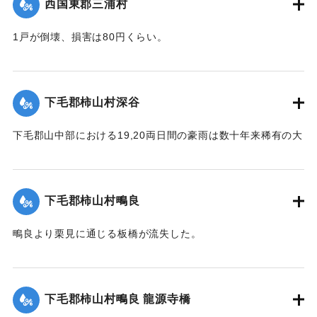
西国東郡三浦村
1戸が倒壊、損害は80円くらい。
【出典：大分新聞 大正12年6月23日朝刊4面】
｜固有コード:
00275064
下毛郡柿山村深谷
下毛郡山中部における19,20両日間の豪雨は数十年来稀有の大
雨で、柿山村字深谷付近の県道は58間が決壊して車馬不通と
なった。
【出典：大分新聞 大正12年6月23日朝刊7面】
下毛郡柿山村鴫良
｜固有コード:
00275065
鴫良より栗見に通じる板橋が流失した。
【出典：大分新聞 大正12年6月23日朝刊7面】
｜固有コード:
00275066
下毛郡柿山村鴫良 龍源寺橋