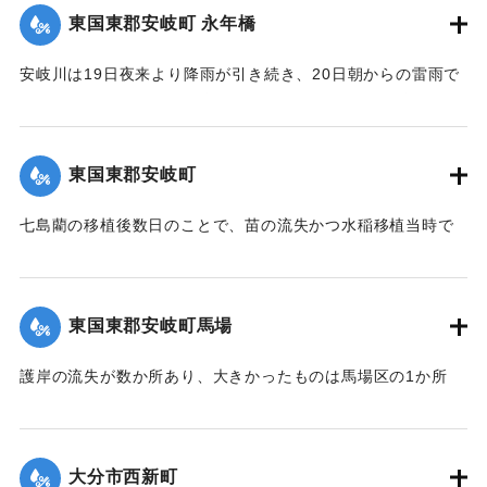
の大洪水を思い、人心恟々たる有様だった。なお、人畜に死
東国東郡安岐町 永年橋
傷はなかった。
【出典：大分新聞 大正12年6月24日朝刊8面】
安岐川は19日夜来より降雨が引き続き、20日朝からの雷雨で
午前10時頃より刻一刻と増水し、12時には1丈5尺の増水とな
｜固有コード:
00275088
ったため、消防組青年会員は総出となり浸水家屋およびに
港、橋に流木が流れかかるのを必死になり防御したため、港
東国東郡安岐町
や橋は無事だったが、永年橋はついに流失した。
【出典：大分新聞 大正12年6月24日朝刊8面】
七島藺の移植後数日のことで、苗の流失かつ水稲移植当時で
苗揚げを行っていたため、大半が流失の見込みだが人畜に被
｜固有コード:
00275081
害はなかった。＜浸水家屋 70余戸、浸水田畑 120町歩、流失
田 2町歩＞安岐町内では県費支弁の復旧工事は約2万円くらい
東国東郡安岐町馬場
の見込み。
【出典：大分新聞 大正12年6月24日朝刊8面】
護岸の流失が数か所あり、大きかったものは馬場区の1か所
で、復旧費8000円くらいの見込み。
｜固有コード:
00275082
【出典：大分新聞 大正12年6月24日朝刊8面】
大分市西新町