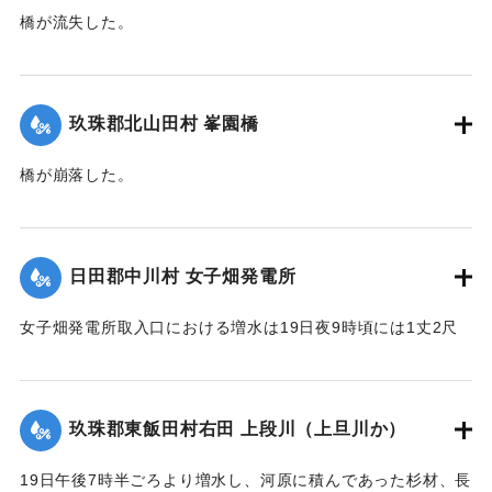
橋が流失した。
【出典：大分新聞 大正12年6月22日 朝刊4面】
｜固有コード:
00275036
玖珠郡北山田村 峯園橋
橋が崩落した。
【出典：大分新聞 大正12年6月22日 朝刊4面】
｜固有コード:
00275037
日田郡中川村 女子畑発電所
女子畑発電所取入口における増水は19日夜9時頃には1丈2尺
の増水を示していたが翌20日午前8時には1丈2尺5寸に達した
が、いまだに被害の情報は入っていない。
【出典：大分新聞 大正12年6月21日 朝刊4面】
玖珠郡東飯田村右田 上段川（上旦川か）
｜固有コード:
00275029
19日午後7時半ごろより増水し、河原に積んであった杉材、長