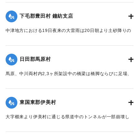
になった。
【出典：大分新聞 大正12年6月22日 朝刊7面、6月23日朝刊4
下毛郡豊田村 鐘紡支店
面】
住民所有の木材、セメント（価格約800円）を流失した。
【出典：大分新聞 大正12年6月22日 朝刊4面、朝刊7面】
中津地方における19日夜来の大雷雨は20日朝より土砂降りの
｜固有コード:
00275063
豪雨となり山国川は1丈5尺以上増水し、一方ならず憂慮され
｜固有コード:
00275055
た。これと同時に中津市外豊田村鐘紡支店付近一帯はほとん
ど泥の海と化し、浸水家屋200戸以上に達し、活動常設賓館付
日田郡馬原村
近数十戸は濁流のため、床下を洗われ刻々危険の状態となっ
たので、豊田村では警鐘を乱打して警戒に努め、中津豊田消
馬原、中川両村内2,3ヶ所架設中の橋梁は橋脚ならびに足場、
防組合はほとんど全部出動して万一を警戒し、非常な混雑を
そのほか橋材等が流失し、損害が多いはずだが出水のため交
極めた。幸いに午後4時頃よりやや小降りとなり、濁流も漸次
通が途絶、詳細を知ることができない。
減退したが、いつ出水するかわからないので、同町付近は徹
【出典：大分新聞 大正12年6月22日 朝刊7面】
宵警戒を続けた。21日は朝から小雨模様で一様に愁眉を開い
東国東郡伊美村
たが、下毛郡平坦部では大部分田植えしていないため、苗代
｜固有コード:
00275058
の被害はほとんどなかった。
大字櫛来より伊美村に通じる県道中のトンネルが一部崩壊し
たため一時人馬の交通が途絶したがまもなく復旧した。
【出典：大分新聞 大正12年6月22日 朝刊7面】
【出典：大分新聞 大正12年6月22日 朝刊4面】