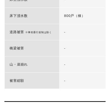
床下浸水数
800戸（棟）
道路被害
-
※事前通行規制は除く
橋梁被害
-
山・崖崩れ
-
被害総額
-