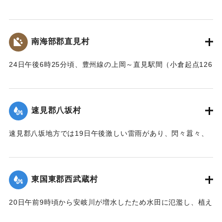
の崩壊、田畑の流失ならびに堰提破壊はもちろん、道路や橋
梁が流失したため、交通はまったくの杜絶の姿となったが、
被害額は目下見込みが立っていない。
南海部郡直見村
【出典：大分新聞 大正12年6月24日朝刊8面】
24日午後6時25分頃、豊州線の上岡～直見駅間（小倉起点126
｜固有コード:
00275091
マイル71チェーン）の簾山隧道南方右側切り取りの土砂、岩
石350坪ほどが俄然崩壊、線路を閉鎖した。そのため同日午後
8時50分佐伯発下り列車は直見駅手前、同じく重岡発午後9時
速見郡八坂村
10分の上り列車は直見駅寄り引き返すのをやむなきに至っ
た。急報によって大分運輸事務所より、武所長以下、笹田運
速見郡八坂地方では19日午後激しい雷雨があり、閃々囂々、
転主任、上田書記、日高営業主任、榎本書記、大分保線事務
夜中もなお降りしきり、翌20日も引き続きの豪雨に数日前か
所より菅野所長および物品掛りが急遽現場に出張。24日夜来
ら水かさが増している八坂川は刻々と増水し、午後2時には約
佐伯保線区員50名、中津保線区よりの応援工夫20名、人足
2丈、明治41年度のの大洪水の記憶を呼び起こして一時は人心
130名、計200余名が必死となって復旧工事を急いでいる。
東国東郡西武蔵村
恟々としたが、3時半ごろより減水し始め夕刻には半減した
が、なお雨はやまず、浸水家屋は40棟、損害額は不明だが、
崩壊の現場は直見駅構内を距る2,30間、簾山隧道（102尺）
20日午前9時頃から安岐川が増水したため水田に氾濫し、植え
人畜に死傷はなかった。
を出たところで、線路の埋没域は長さ14間、幅4間、高さ3間
付けの七島藺、稲をはじめその他山林、道路の被害が少なく