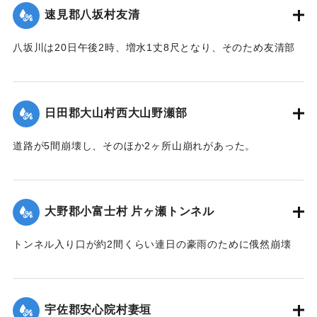
｜固有コード:
00275056
速見郡八坂村友清
｜固有コード:
00275051
八坂川は20日午後2時、増水1丈8尺となり、そのため友清部
落、長瀬部落付近は床上浸水家屋50余戸におよび、堤防が決
壊して八坂村および杵築町の一部の水田100余町歩はさながら
泥海と化したが、挿秧（田植え）前で被害は軽い見込みであ
日田郡大山村西大山野瀬部
る。
【出典：大分新聞 大正12年6月22日 朝刊4面】
道路が5間崩壊し、そのほか2ヶ所山崩れがあった。
【出典：大分新聞 大正12年6月22日 朝刊4面】
｜固有コード:
00275052
｜固有コード:
00275053
大野郡小富士村 片ヶ瀬トンネル
トンネル入り口が約2間くらい連日の豪雨のために俄然崩壊
し、一時は交通途絶の有様となったが、竹田町竹三豊南両自
動車の運転手、10数名が必死になって復旧に務めたので19日
は人馬の通行も安全となったが、目下泥濘約5寸くらいの深さ
宇佐郡安心院村妻垣
で極めて通行困難である。