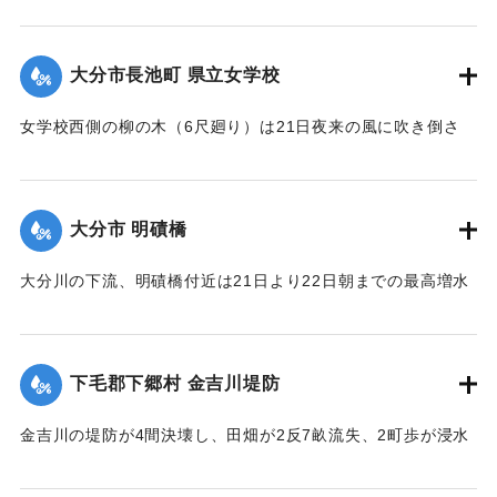
間、長さ2間あまりの石垣が崩壊し、柞原参道に突き出し、一
時往来止となっていたが、22日正午頃復旧した。なお同所西
側の石垣に亀裂を生じ、往来が危険になっている。
大分市長池町 県立女学校
【出典：大分新聞 大正12年6月23日朝刊7面】
女学校西側の柳の木（6尺廻り）は21日夜来の風に吹き倒さ
｜固有コード:
00275074
れ、そのため電話線敷線を切断するとともに、同校西側の板
塀約20間は柳のために押し倒され、損害約350円。
【出典：大分新聞 大正12年6月23日朝刊7面】
大分市 明磧橋
｜固有コード:
00275075
大分川の下流、明磧橋付近は21日より22日朝までの最高増水
約4尺にして他に何らの被害なし。
【出典：大分新聞 大正12年6月23日朝刊7面】
下毛郡下郷村 金吉川堤防
｜固有コード:
00275076
金吉川の堤防が4間決壊し、田畑が2反7畝流失、2町歩が浸水
した。