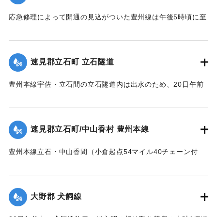
応急修理によって開通の見込がついた豊州線は午後5時頃に至
死体は21日午前11時頃、封戸村の青森新田で発見された。
り、杵築、中山香間の赤松隧道が4坪ほど崩壊し、全通を気遣
【出典：大分新聞 大正12年6月21日 朝刊7面、6月23日 朝刊
われたが、まもなく復旧した。
4面】
【出典：大分新聞 大正12年6月21日 朝刊7面】
速見郡立石町 立石隧道
｜固有コード:
00275020
｜固有コード:
00275021
豊州本線宇佐・立石間の立石隧道内は出水のため、20日午前
11時半に枕木が全部浮かび上がり、門司方面穹拱（編集者
注：アーチ）付近の線路上にも右壁土砂2坪崩落した。大分駅
発上り午前11時30分旅客列車をはじめ以後の各列車は中山香
速見郡立石町/中山香村 豊州本線
より先、まったく不通になっていたが、午後1時に至り立石隧
道はようやく復旧した。
豊州本線立石・中山香間（小倉起点54マイル40チェーン付
【出典：大分新聞 大正12年6月21日 朝刊4面】
近）が20間にわたり軌条面まで浸水、目下立石駅長以下、立
石保線区員は総出となって警戒中。
｜固有コード:
00275022
【出典：大分新聞 大正12年6月21日 朝刊4面】
大野郡 犬飼線
｜固有コード:
00275023