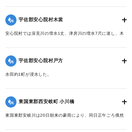
【出典：大分新聞 大正12年6月22日 朝刊4面】
｜固有コード:
00275043
宇佐郡安心院村木裳
安心院村では深見川の増水1丈、津房川の増水7尺に達し、木
裳部落では16戸が浸水した。
【出典：大分新聞 大正12年6月22日 朝刊4面】
宇佐郡安心院村戸方
｜固有コード:
00275044
水田約1町が浸水した。
【出典：大分新聞 大正12年6月22日 朝刊4面】
｜固有コード:
00275045
東国東郡西安岐町 小川橋
東国東郡安岐川は20日朝来の豪雨により、同日正午ごろ俄然
送水1丈3尺余におよび、濁流氾濫して西安岐町小川通り、小
川橋その他、沿岸一帯危険状態に陥り、各消防組総出で警戒