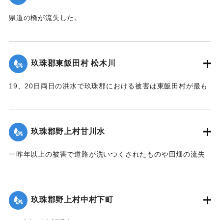
【出典：大分新聞 大正12年6月22日 朝刊4面】
県道の橋が流失した。
【出典：大分新聞 大正12年6月22日 朝刊4面】
｜固有コード:
00275054
｜固有コード:
00275046
玖珠郡東飯田村 松木川
19、20日両日の洪水で玖珠郡における被害は東飯田村が最も
甚だしく、松木川に沿う日出生台行き県道はほとんどが破壊
され、川沿いの田地は洗い流されて荒涼を極めている。特に
松木川に架かる橋梁6ヶ所が流失したが、幸いに人畜の死傷は
玖珠郡野上村甘川水
なかった。この地方はおととしの洪水に大被害を被り、よう
やく復旧したばかりのところへ今回の出水をみたことで人心
一昨年以上の被害で道路が洗いつくされたものや田畑の流失
兢々としている。
が甚だしかった。
【出典：大分新聞 大正12年6月22日 朝刊4面】
東飯田方面では松木川の沿岸橋梁が全部流失して、交通途絶
の有様だ。
玖珠郡野上村中村下町
｜固有コード:
00275048
【出典：大分新聞 大正12年6月22日 朝刊4面、6月24日朝刊8