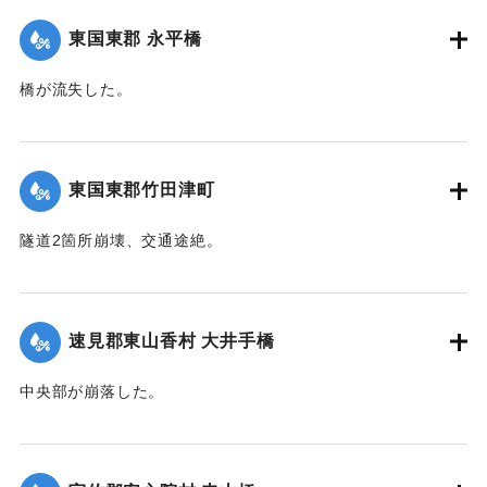
に努めた結果、幸いに人畜にも家屋にも損害はなかったが、
東国東郡 永平橋
田畑等の被害は甚大で、同日判明の分だけでも、20余町歩に
およんだ。
橋が流失した。
【出典：大分新聞 大正12年6月22日 朝刊4面】
【出典：大分新聞 大正12年6月22日 朝刊4面】
｜固有コード:
00275038
｜固有コード:
00275039
東国東郡竹田津町
隧道2箇所崩壊、交通途絶。
【出典：大分新聞 大正12年6月22日 朝刊4面】
｜固有コード:
00275040
速見郡東山香村 大井手橋
中央部が崩落した。
【出典：大分新聞 大正12年6月22日 朝刊4面】
｜固有コード:
00275041