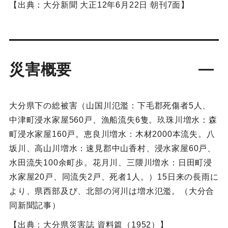
【出典：大分新聞 大正12年6月22日 朝刊7面】
災害概要
大分県下の総被害（山国川氾濫：下毛郡死傷者5人、
中津町浸水家屋560戸、漁船流失6隻。玖珠川増水：森
町浸水家屋160戸。恵良川増水：木材2000本流失。八
坂川、高山川増水：速見郡中山香村、浸水家屋60戸、
水田流失100余町歩。花月川、三隈川増水：日田町浸
水家屋20戸、同流失2戸、死者1人。）15日来の長雨に
より、県西部及び、北部の河川は増水氾濫。（大分合
同新聞記事）
【出典：大分県災害誌 資料篇（1952）】