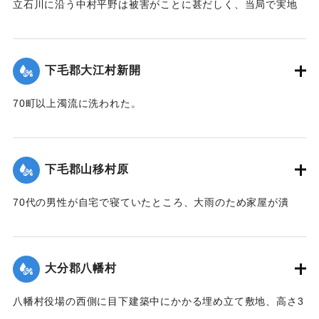
立石川に沿う中村平野は被害がことに甚だしく、当局で実地
調査の必要があると柴田肘税務署長は、前田直税務課長を従
え、郡長代理の有永技手とともに22日に同村に出張し、村当
局者ならびに地主側にも被害地の実地調査を行った。詳細は
下毛郡大江村新開
不明であるものの、苗が植え付け不能になったものが24,5町
あるとのこと。
70町以上濁流に洗われた。
【出典：大分新聞 大正12年6月24日朝刊8面】
【出典：大分新聞 大正12年6月23日朝刊7面】
｜固有コード:
00275080
｜固有コード:
00275072
下毛郡山移村原
70代の男性が自宅で寝ていたところ、大雨のため家屋が潰
れ、その下敷きとなったところ、付近の人が発見し、救助し
た。
【出典：大分新聞 大正12年6月23日朝刊7面】
大分郡八幡村
｜固有コード:
00275073
八幡村役場の西側に目下建築中にかかる埋め立て敷地、高さ3