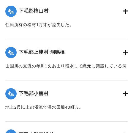
【出典：大分新聞 大正12年6月23日朝刊7面】
下毛郡柿山村
｜固有コード:
00275068
住民所有の松材1万才が流失した。
【出典：大分新聞 大正12年6月23日朝刊7面】
｜固有コード:
00275069
下毛郡上津村 洞鳴橋
山国川の支流の琴川1丈あまり増水して織元に架設している洞
鳴橋（土橋）が流失した。
【出典：大分新聞 大正12年6月23日朝刊7面】
下毛郡小楠村
｜固有コード:
00275070
地上2尺以上の濁流で浸水田畑40町歩。
【出典：大分新聞 大正12年6月23日朝刊7面】
｜固有コード:
00275071