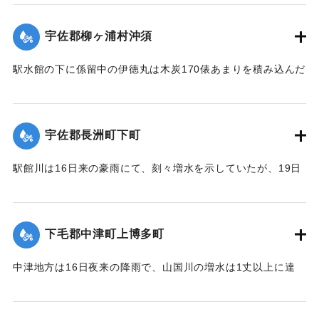
が、19日午後その天井約2間四方が屋根とともに俄然崩落し
た。
宇佐郡柳ヶ浦村沖須
【出典：大分新聞 大正12年6月21日 朝刊4面】
駅水館の下に係留中の伊徳丸は木炭170俵あまりを積み込んだ
｜固有コード:
00275024
まま19日夜、激流のため押し流された。折柄、長洲港に碇泊
中の県水産課の豊洋丸に数十名の漁夫を載せて同夜12時より
流失船捜査のため同海面沖合に出動したが、暗夜のため捜査
宇佐郡長洲町下町
困難なりしも判明せる分は、流失5隻のうち3隻は長洲町西濱
浦に漂着、2隻が行方不明である。
駅館川は16日来の豪雨にて、刻々増水を示していたが、19日
午後9時半ごろより俄然近年にない大洪水となり、長洲町付近
20日未明にいたって伊徳丸と漁船1隻はいずれも沖合で発見さ
の増水は1丈を示し、同海岸に係留している帆船、ならびに漁
れた。
船は激流のため押し流され、海岸は深夜多数の漁夫が出動
下毛郡中津町上博多町
【出典：大分新聞 大正12年6月21日 朝刊4面、22日 朝刊4
し、一大混雑を呈した。
面】
中津地方は16日夜来の降雨で、山国川の増水は1丈以上に達
字下町海岸の係留船は、漁夫ならびに下町青年団の手で流失
し、出水被害を気遣われていたが、17日から小雨となり、水
｜固有コード:
00275025
防止に努めたるも、ついに漁船大小5隻が流失し、その中の1
量も減じていたところ19日夜来また大雷雨となり数カ所に落
隻が、他のサワラ船に乗って引き上げるべく作業をしていた