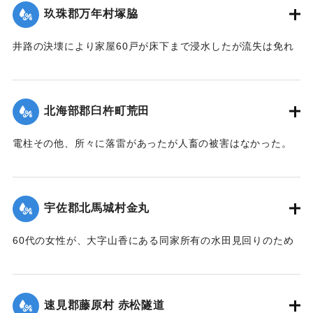
雷したが幸いに被害はなかった。20日は朝からさらに土砂降
ところ、船もろとも濁流中に押し流されたが、辛うじて同町
玖珠郡万年村塚脇
りが続き、同日正午前の雨量は1坪面2石5斗におよび、市内上
東山海岸三芳浜に漕ぎ着き無事であった。またもう1隻も乗船
博多町付近の低地では床下の浸水5,60戸に達した。山国川の
したまま流失したが行方不明。
井路の決壊により家屋60戸が床下まで浸水したが流失は免れ
増水は柿坂付近が1丈5尺、下流山国橋は1丈におよび物凄い光
た。
景を呈している。
行方不明を気遣われていた長洲町の男性は付近に繋留してあ
【出典：大分新聞 大正12年6月21日 朝刊4面】
【出典：大分新聞 大正12年6月21日 朝刊4面】
った船に乗っていたので無事であった。また、漁船3隻は押し
北海部郡臼杵町荒田
流されたまま20日午後までには発見されなかった。
｜固有コード:
00275028
｜固有コード:
00275027
【出典：大分新聞 大正12年6月21日 朝刊4面、22日 朝刊4
電柱その他、所々に落雷があったが人畜の被害はなかった。
面】
【出典：大分新聞 大正12年6月21日 朝刊7面】
｜固有コード:
00275026
｜固有コード:
00275019
宇佐郡北馬城村金丸
60代の女性が、大字山香にある同家所有の水田見回りのため
家族3名とともに現場に至り、その女性一人が他の者より一足
先に帰途についたが、自宅付近の小川を渡る際、誤って濁流
に押し流され行方不明となったので村民総出で所在捜査に従
速見郡藤原村 赤松隧道
事した。