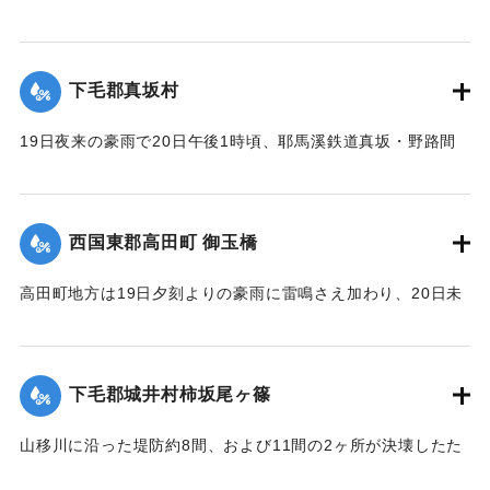
【出典：大分新聞 大正12年6月22日 朝刊7面】
｜固有コード:
00275061
下毛郡真坂村
19日夜来の豪雨で20日午後1時頃、耶馬溪鉄道真坂・野路間
の線路に故障を生じ、一時運転不能となったが、応急修理の
結果、ただちに復旧した。
【出典：大分新聞 大正12年6月22日 朝刊7面】
西国東郡高田町 御玉橋
｜固有コード:
00275062
高田町地方は19日夕刻よりの豪雨に雷鳴さえ加わり、20日未
明まで降り続き、坪2石以上の降雨量を見たが、20日も依然止
まずについに桂川は近々30分間くらいの間に、1丈4尺以上の
増水を見るにいたり、橋の架設工事で使用中の機械および小
下毛郡城井村柿坂尾ヶ篠
舟が流失したのをはじめとして沿岸に積載ていた石炭、石
灰、材木など多量流失、損害多額の見込み。
山移川に沿った堤防約8間、および11間の2ヶ所が決壊したた
め同村の住民が保有する田地2反5畝、3畝分がそれぞれ荒蕪地
浸水家屋1戸を出した。