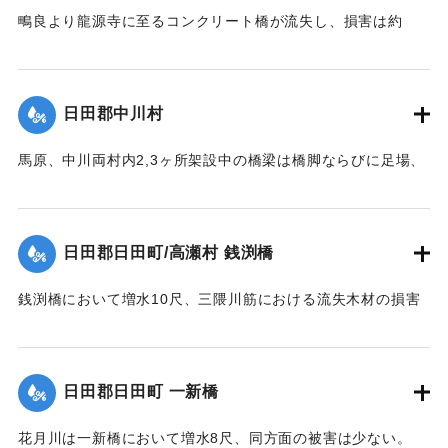
鴫良より龍源寺に至るコンクリート橋が流失し、損害は約
2000円に達した。
【出典：大分新聞 大正12年6月23日朝刊7面】
日田郡中川村
｜固有コード:
00275067
馬原、中川両村内2,3ヶ所架設中の橋梁は橋脚ならびに足場、
そのほか橋材等が流失し、損害が多いはずだが出水のため交
通が途絶、詳細を知ることができない。
【出典：大分新聞 大正12年6月22日 朝刊7面】
日田郡日田町/高瀬村 銭渕橋
｜固有コード:
00275059
銭渕橋において増水10尺、三隈川筋における流失木材の損害
は、おそらく甚大になる見込み。
【出典：大分新聞 大正12年6月22日 朝刊7面】
日田郡日田町 一新橋
｜固有コード:
00275060
花月川は一新橋において増水8尺、同方面の被害は少ない。