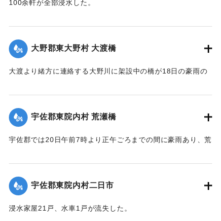
100余軒が全部浸水した。
面】
【出典：大分新聞 大正12年6月22日 朝刊4面】
｜固有コード:
00275047
｜固有コード:
00275049
大野郡東大野村 大渡橋
大渡より緒方に連絡する大野川に架設中の橋が18日の豪雨の
ため俄然崩壊し、全部押し流された。損害約300円くらい。従
業中の朝鮮人は万が一を恐れて従業を拒んでいる。
【出典：大分新聞 大正12年6月22日 朝刊4面】
宇佐郡東院内村 荒瀬橋
｜固有コード:
00275050
宇佐郡では20日午前7時より正午ごろまでの間に豪雨あり、荒
瀬橋付近では増水が2丈となり、村県道および里道4ヶ所が崩
壊。橋梁が2箇所流失した。
【出典：大分新聞 大正12年6月22日 朝刊4面】
宇佐郡東院内村二日市
｜固有コード:
00275042
浸水家屋21戸、水車1戸が流失した。