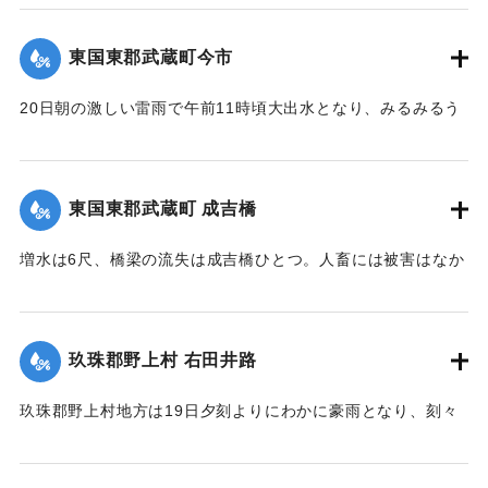
【出典：大分新聞 大正12年6月24日朝刊8面】
で崩壊土砂岩石200坪に達し、これを除けば同時に崩壊してく
なかったが、同日午後3時頃から減水したので村民は愁眉を開
る部分が150坪ほどあり、差し当たり大量の土砂、岩石は直美
いた。
東国東郡武蔵町今市
｜固有コード:
00275084
駅構内、および簾山隧道側に建築用列車を使用して捨ててい
【出典：大分新聞 大正12年6月24日朝刊8面】
るが、原因はやはり先日の雨で亀裂が入ったものらしく、26
20日朝の激しい雷雨で午前11時頃大出水となり、みるみるう
日午前中には多分し復旧できる見込みである。なお列車は依
｜固有コード:
00275085
ちに濁水がいよいよ加わり、流失物は多く、小麦の刈干を流
然運転し、現場は徒歩で連絡しているが、徒歩区間は隧道に
すもの、田植えから帰って自宅が浸水しているのを初めて知
沿って4町あり、7分を要している。大分保線事務所の山口技
るものがいたり、道路、田畑、農作物の被害は著しく、こと
手は「直見駅の付近は一帯に土質が粗悪で過般崩壊したのも
東国東郡武蔵町 成吉橋
に今市区は被害が一層著しく、道路はさながら川のようで、
直見駅をわずかに距った神ノ原間でした、営業線で300坪も崩
浸水家屋は10数戸に及び、消防青年団会員は出動して警戒に
壊したことなどはあまり他に例がないことです」と語ってい
増水は6尺、橋梁の流失は成吉橋ひとつ。人畜には被害はなか
つとめ人心恟々たるものがあったが、午後4時に至り、漸次減
た。
った。
水し、一同愁眉を開いた。また民家の近くに落雷があったが
【出典：大分新聞 大正12年6月26日朝刊4面】
【出典：大分新聞 大正12年6月24日朝刊8面】
幸いにも被害はなかった。
玖珠郡野上村 右田井路
【出典：大分新聞 大正12年6月24日朝刊8面】
｜固有コード:
00275092
｜固有コード:
00275087
玖珠郡野上村地方は19日夕刻よりにわかに豪雨となり、刻々
｜固有コード:
00275086
と増水。中村から約5丁後方を通じている右田井路の堤防が切
れ、中村方面へ全部流出し、浸水家屋は100戸あった。一昨年