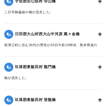
宇佐郡安心院村 寺山橋
二日市御越線の橋が流失した。
【出典：大分新聞 大正12年6月22日 朝刊4面】
｜固有コード:
00275033
日田郡大山村西大山中河原 萬々金橋
前津江村に住む30代の男性が20日午前10時頃、熊本県道の
萬々金橋を通行中、にわかの増水で橋梁とともに押し流さ
れ、生死不明となった。同時に同村の浸水家屋20戸に達し、
空き家2戸を流失。なおこのため大山村～前津江村間の交通は
玖珠郡東飯田村 龍門橋
途絶した。
橋が流失した。
新築の家屋1棟が流失、その他損害があるはずだが交通途絶の
【出典：大分新聞 大正12年6月22日 朝刊4面】
ため詳細不明。
【出典：大分新聞 大正12年6月22日 朝刊4面、朝刊7面】
｜固有コード:
00275035
玖珠郡東飯田村 登龍橋
｜固有コード:
00275034