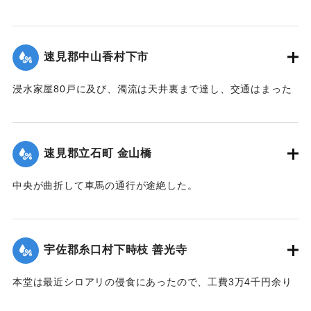
さ1丈3,4尺のもの約2000本流失、同下流の堤防約20間決壊
し、その付近の田畑およそ1町歩荒廃、下段（下旦か）道路4
間崩壊、恵良川の土橋2個が流失した。
速見郡中山香村下市
【出典：大分新聞 大正12年6月21日 朝刊4面】
浸水家屋80戸に及び、濁流は天井裏まで達し、交通はまった
｜固有コード:
00275030
く途絶したのでわずかに2階に避難する惨状を呈し、青年団消
防組は早くより出動警戒をなし一般避難民へ昼食の炊き出し
を行った。
速見郡立石町 金山橋
【出典：大分新聞 大正12年6月22日 朝刊4面】
中央が曲折して車馬の通行が途絶した。
｜固有コード:
00275031
【出典：大分新聞 大正12年6月22日 朝刊4面】
｜固有コード:
00275032
宇佐郡糸口村下時枝 善光寺
本堂は最近シロアリの侵食にあったので、工費3万4千円余り
をもって改修の計画を立て、目下内務省当局に申請中である