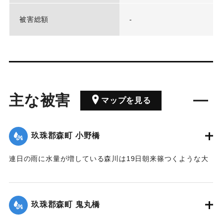
被害総額
-
主な被害
マップを見る
玖珠郡森町 小野橋
連日の雨に水量が増している森川は19日朝来篠つくような大
雨が来襲したため、午後7時には出水が最も甚だしく、特に上
流は川も道路も一面の濁流となり、小野、鬼丸の2橋はたちま
ち流失したため、寺々の鐘を乱打し、消防夫は川沿いの家々
玖珠郡森町 鬼丸橋
に馳せ、家財を片付け、材木の始末をするなどなかなかの大
騒ぎとなった。森水電は各所に200燭の電灯を転じ便宜を与え