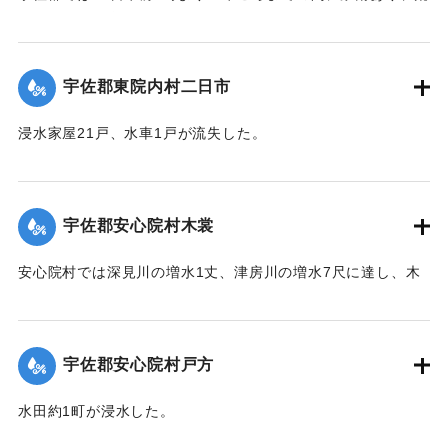
瀬橋付近では増水が2丈となり、村県道および里道4ヶ所が崩
壊。橋梁が2箇所流失した。
【出典：大分新聞 大正12年6月22日 朝刊4面】
宇佐郡東院内村二日市
｜固有コード:
00275042
浸水家屋21戸、水車1戸が流失した。
【出典：大分新聞 大正12年6月22日 朝刊4面】
｜固有コード:
00275043
宇佐郡安心院村木裳
安心院村では深見川の増水1丈、津房川の増水7尺に達し、木
裳部落では16戸が浸水した。
【出典：大分新聞 大正12年6月22日 朝刊4面】
宇佐郡安心院村戸方
｜固有コード:
00275044
水田約1町が浸水した。
【出典：大分新聞 大正12年6月22日 朝刊4面】