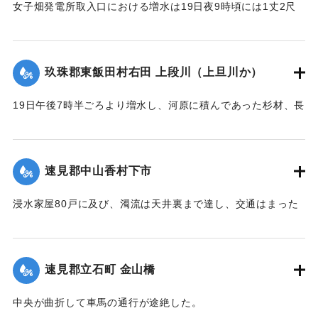
女子畑発電所取入口における増水は19日夜9時頃には1丈2尺
の増水を示していたが翌20日午前8時には1丈2尺5寸に達した
が、いまだに被害の情報は入っていない。
【出典：大分新聞 大正12年6月21日 朝刊4面】
玖珠郡東飯田村右田 上段川（上旦川か）
｜固有コード:
00275029
19日午後7時半ごろより増水し、河原に積んであった杉材、長
さ1丈3,4尺のもの約2000本流失、同下流の堤防約20間決壊
し、その付近の田畑およそ1町歩荒廃、下段（下旦か）道路4
間崩壊、恵良川の土橋2個が流失した。
速見郡中山香村下市
【出典：大分新聞 大正12年6月21日 朝刊4面】
浸水家屋80戸に及び、濁流は天井裏まで達し、交通はまった
｜固有コード:
00275030
く途絶したのでわずかに2階に避難する惨状を呈し、青年団消
防組は早くより出動警戒をなし一般避難民へ昼食の炊き出し
を行った。
速見郡立石町 金山橋
【出典：大分新聞 大正12年6月22日 朝刊4面】
中央が曲折して車馬の通行が途絶した。
｜固有コード:
00275031