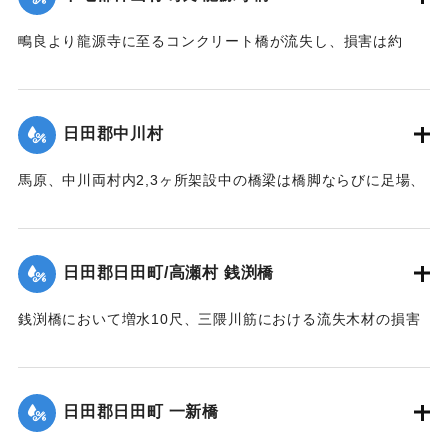
鴫良より龍源寺に至るコンクリート橋が流失し、損害は約
2000円に達した。
【出典：大分新聞 大正12年6月23日朝刊7面】
日田郡中川村
｜固有コード:
00275067
馬原、中川両村内2,3ヶ所架設中の橋梁は橋脚ならびに足場、
そのほか橋材等が流失し、損害が多いはずだが出水のため交
通が途絶、詳細を知ることができない。
【出典：大分新聞 大正12年6月22日 朝刊7面】
日田郡日田町/高瀬村 銭渕橋
｜固有コード:
00275059
銭渕橋において増水10尺、三隈川筋における流失木材の損害
は、おそらく甚大になる見込み。
【出典：大分新聞 大正12年6月22日 朝刊7面】
日田郡日田町 一新橋
｜固有コード:
00275060