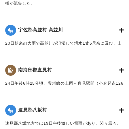
橋が流失した。
た。
【出典：大分新聞 大正12年6月24日朝刊8面】
【出典：大分新聞 大正12年6月24日朝刊8面】
｜固有コード:
00275090
宇佐郡高並村 高並川
｜固有コード:
00275089
20日朝来の大雨で高並川が氾濫して増水1丈5尺余に及び、山
の崩壊、田畑の流失ならびに堰提破壊はもちろん、道路や橋
梁が流失したため、交通はまったくの杜絶の姿となったが、
被害額は目下見込みが立っていない。
南海部郡直見村
【出典：大分新聞 大正12年6月24日朝刊8面】
24日午後6時25分頃、豊州線の上岡～直見駅間（小倉起点126
｜固有コード:
00275091
マイル71チェーン）の簾山隧道南方右側切り取りの土砂、岩
石350坪ほどが俄然崩壊、線路を閉鎖した。そのため同日午後
8時50分佐伯発下り列車は直見駅手前、同じく重岡発午後9時
速見郡八坂村
10分の上り列車は直見駅寄り引き返すのをやむなきに至っ
た。急報によって大分運輸事務所より、武所長以下、笹田運
速見郡八坂地方では19日午後激しい雷雨があり、閃々囂々、
転主任、上田書記、日高営業主任、榎本書記、大分保線事務