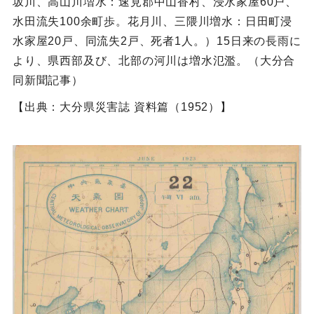
坂川、高山川増水：速見郡中山香村、浸水家屋60戸、
水田流失100余町歩。花月川、三隈川増水：日田町浸
水家屋20戸、同流失2戸、死者1人。）15日来の長雨に
より、県西部及び、北部の河川は増水氾濫。（大分合
同新聞記事）
【出典：大分県災害誌 資料篇（1952）】