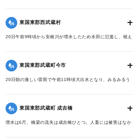
夜中もなお降りしきり、翌20日も引き続きの豪雨に数日前か
所より菅野所長および物品掛りが急遽現場に出張。24日夜来
ら水かさが増している八坂川は刻々と増水し、午後2時には約
佐伯保線区員50名、中津保線区よりの応援工夫20名、人足
2丈、明治41年度のの大洪水の記憶を呼び起こして一時は人心
130名、計200余名が必死となって復旧工事を急いでいる。
東国東郡西武蔵村
恟々としたが、3時半ごろより減水し始め夕刻には半減した
が、なお雨はやまず、浸水家屋は40棟、損害額は不明だが、
崩壊の現場は直見駅構内を距る2,30間、簾山隧道（102尺）
20日午前9時頃から安岐川が増水したため水田に氾濫し、植え
人畜に死傷はなかった。
を出たところで、線路の埋没域は長さ14間、幅4間、高さ3間
付けの七島藺、稲をはじめその他山林、道路の被害が少なく
【出典：大分新聞 大正12年6月24日朝刊8面】
で崩壊土砂岩石200坪に達し、これを除けば同時に崩壊してく
なかったが、同日午後3時頃から減水したので村民は愁眉を開
る部分が150坪ほどあり、差し当たり大量の土砂、岩石は直美
いた。
東国東郡武蔵町今市
｜固有コード:
00275084
駅構内、および簾山隧道側に建築用列車を使用して捨ててい
【出典：大分新聞 大正12年6月24日朝刊8面】
るが、原因はやはり先日の雨で亀裂が入ったものらしく、26
20日朝の激しい雷雨で午前11時頃大出水となり、みるみるう
日午前中には多分し復旧できる見込みである。なお列車は依
｜固有コード:
00275085
ちに濁水がいよいよ加わり、流失物は多く、小麦の刈干を流
然運転し、現場は徒歩で連絡しているが、徒歩区間は隧道に
すもの、田植えから帰って自宅が浸水しているのを初めて知
沿って4町あり、7分を要している。大分保線事務所の山口技
るものがいたり、道路、田畑、農作物の被害は著しく、こと
手は「直見駅の付近は一帯に土質が粗悪で過般崩壊したのも
東国東郡武蔵町 成吉橋
に今市区は被害が一層著しく、道路はさながら川のようで、
直見駅をわずかに距った神ノ原間でした、営業線で300坪も崩
浸水家屋は10数戸に及び、消防青年団会員は出動して警戒に
壊したことなどはあまり他に例がないことです」と語ってい
増水は6尺、橋梁の流失は成吉橋ひとつ。人畜には被害はなか
つとめ人心恟々たるものがあったが、午後4時に至り、漸次減
た。
った。
水し、一同愁眉を開いた。また民家の近くに落雷があったが