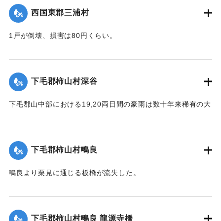
｜固有コード:
00275071
西国東郡三浦村
1戸が倒壊、損害は80円くらい。
【出典：大分新聞 大正12年6月23日朝刊4面】
｜固有コード:
00275064
下毛郡柿山村深谷
下毛郡山中部における19,20両日間の豪雨は数十年来稀有の大
雨で、柿山村字深谷付近の県道は58間が決壊して車馬不通と
なった。
【出典：大分新聞 大正12年6月23日朝刊7面】
下毛郡柿山村鴫良
｜固有コード:
00275065
鴫良より栗見に通じる板橋が流失した。
【出典：大分新聞 大正12年6月23日朝刊7面】
｜固有コード:
00275066
下毛郡柿山村鴫良 龍源寺橋