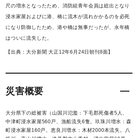
尺の増水となったため、消防組青年会員は総出となり
浸水家屋およびに港、橋に流木が流れかかるのを必死
になり防御したため、港や橋は無事だったが、永年橋
はついに流失した。
【出典：大分新聞 大正12年6月24日朝刊8面】
災害概要
大分県下の総被害（山国川氾濫：下毛郡死傷者5人、
中津町浸水家屋560戸、漁船流失6隻。玖珠川増水：森
町浸水家屋160戸。恵良川増水：木材2000本流失。八