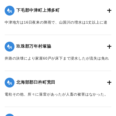
れた。
船は激流のため押し流され、海岸は深夜多数の漁夫が出動
下毛郡中津町上博多町
【出典：大分新聞 大正12年6月21日 朝刊4面、22日 朝刊4
し、一大混雑を呈した。
面】
中津地方は16日夜来の降雨で、山国川の増水は1丈以上に達
字下町海岸の係留船は、漁夫ならびに下町青年団の手で流失
し、出水被害を気遣われていたが、17日から小雨となり、水
｜固有コード:
00275025
防止に努めたるも、ついに漁船大小5隻が流失し、その中の1
量も減じていたところ19日夜来また大雷雨となり数カ所に落
隻が、他のサワラ船に乗って引き上げるべく作業をしていた
雷したが幸いに被害はなかった。20日は朝からさらに土砂降
ところ、船もろとも濁流中に押し流されたが、辛うじて同町
玖珠郡万年村塚脇
りが続き、同日正午前の雨量は1坪面2石5斗におよび、市内上
東山海岸三芳浜に漕ぎ着き無事であった。またもう1隻も乗船
博多町付近の低地では床下の浸水5,60戸に達した。山国川の
したまま流失したが行方不明。
井路の決壊により家屋60戸が床下まで浸水したが流失は免れ
増水は柿坂付近が1丈5尺、下流山国橋は1丈におよび物凄い光
た。
景を呈している。
行方不明を気遣われていた長洲町の男性は付近に繋留してあ
【出典：大分新聞 大正12年6月21日 朝刊4面】
【出典：大分新聞 大正12年6月21日 朝刊4面】
った船に乗っていたので無事であった。また、漁船3隻は押し
北海部郡臼杵町荒田
流されたまま20日午後までには発見されなかった。
｜固有コード:
00275028
｜固有コード:
00275027
【出典：大分新聞 大正12年6月21日 朝刊4面、22日 朝刊4
電柱その他、所々に落雷があったが人畜の被害はなかった。
面】
【出典：大分新聞 大正12年6月21日 朝刊7面】
｜固有コード:
00275026
｜固有コード:
00275019