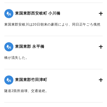
｜固有コード:
00275045
東国東郡西安岐町 小川橋
東国東郡安岐川は20日朝来の豪雨により、同日正午ごろ俄然
送水1丈3尺余におよび、濁流氾濫して西安岐町小川通り、小
川橋その他、沿岸一帯危険状態に陥り、各消防組総出で警戒
に努めた結果、幸いに人畜にも家屋にも損害はなかったが、
東国東郡 永平橋
田畑等の被害は甚大で、同日判明の分だけでも、20余町歩に
およんだ。
橋が流失した。
【出典：大分新聞 大正12年6月22日 朝刊4面】
【出典：大分新聞 大正12年6月22日 朝刊4面】
｜固有コード:
00275038
｜固有コード:
00275039
東国東郡竹田津町
隧道2箇所崩壊、交通途絶。
【出典：大分新聞 大正12年6月22日 朝刊4面】