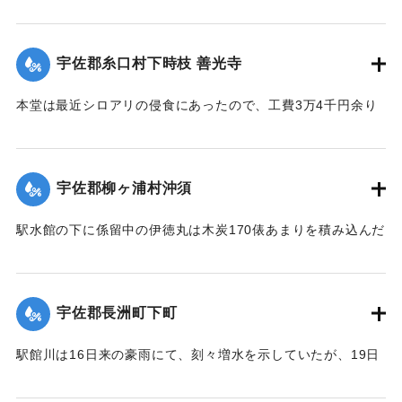
【出典：大分新聞 大正12年6月22日 朝刊4面】
｜固有コード:
00275032
宇佐郡糸口村下時枝 善光寺
本堂は最近シロアリの侵食にあったので、工費3万4千円余り
をもって改修の計画を立て、目下内務省当局に申請中である
が、19日午後その天井約2間四方が屋根とともに俄然崩落し
た。
宇佐郡柳ヶ浦村沖須
【出典：大分新聞 大正12年6月21日 朝刊4面】
駅水館の下に係留中の伊徳丸は木炭170俵あまりを積み込んだ
｜固有コード:
00275024
まま19日夜、激流のため押し流された。折柄、長洲港に碇泊
中の県水産課の豊洋丸に数十名の漁夫を載せて同夜12時より
流失船捜査のため同海面沖合に出動したが、暗夜のため捜査
宇佐郡長洲町下町
困難なりしも判明せる分は、流失5隻のうち3隻は長洲町西濱
浦に漂着、2隻が行方不明である。
駅館川は16日来の豪雨にて、刻々増水を示していたが、19日
午後9時半ごろより俄然近年にない大洪水となり、長洲町付近
20日未明にいたって伊徳丸と漁船1隻はいずれも沖合で発見さ
の増水は1丈を示し、同海岸に係留している帆船、ならびに漁