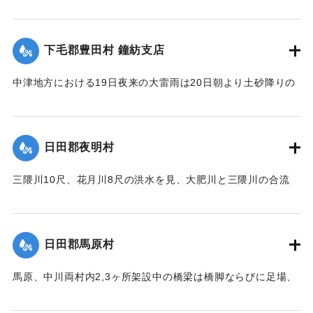
め同村の住民が保有する田地2反5畝、3畝分がそれぞれ荒蕪地
浸水家屋1戸を出した。
になった。
【出典：大分新聞 大正12年6月22日 朝刊7面、6月23日朝刊4
下毛郡豊田村 鐘紡支店
面】
住民所有の木材、セメント（価格約800円）を流失した。
【出典：大分新聞 大正12年6月22日 朝刊4面、朝刊7面】
中津地方における19日夜来の大雷雨は20日朝より土砂降りの
｜固有コード:
00275063
豪雨となり山国川は1丈5尺以上増水し、一方ならず憂慮され
｜固有コード:
00275055
た。これと同時に中津市外豊田村鐘紡支店付近一帯はほとん
ど泥の海と化し、浸水家屋200戸以上に達し、活動常設賓館付
日田郡夜明村
近数十戸は濁流のため、床下を洗われ刻々危険の状態となっ
たので、豊田村では警鐘を乱打して警戒に努め、中津豊田消
三隈川10尺、花月川8尺の洪水を見、大肥川と三隈川の合流
防組合はほとんど全部出動して万一を警戒し、非常な混雑を
点、大肥橋の際の日田・添田線道路の石垣50坪余りが崩壊し
極めた。幸いに午後4時頃よりやや小降りとなり、濁流も漸次
た。
減退したが、いつ出水するかわからないので、同町付近は徹
【出典：大分新聞 大正12年6月22日 朝刊7面】
宵警戒を続けた。21日は朝から小雨模様で一様に愁眉を開い
日田郡馬原村
たが、下毛郡平坦部では大部分田植えしていないため、苗代
｜固有コード:
00275057
の被害はほとんどなかった。
馬原、中川両村内2,3ヶ所架設中の橋梁は橋脚ならびに足場、
そのほか橋材等が流失し、損害が多いはずだが出水のため交
【出典：大分新聞 大正12年6月22日 朝刊7面】
通が途絶、詳細を知ることができない。