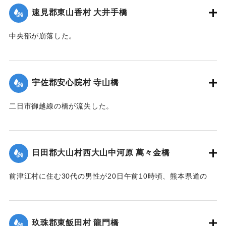
｜固有コード:
00275040
速見郡東山香村 大井手橋
中央部が崩落した。
【出典：大分新聞 大正12年6月22日 朝刊4面】
｜固有コード:
00275041
宇佐郡安心院村 寺山橋
二日市御越線の橋が流失した。
【出典：大分新聞 大正12年6月22日 朝刊4面】
｜固有コード:
00275033
日田郡大山村西大山中河原 萬々金橋
前津江村に住む30代の男性が20日午前10時頃、熊本県道の
萬々金橋を通行中、にわかの増水で橋梁とともに押し流さ
れ、生死不明となった。同時に同村の浸水家屋20戸に達し、
空き家2戸を流失。なおこのため大山村～前津江村間の交通は
玖珠郡東飯田村 龍門橋