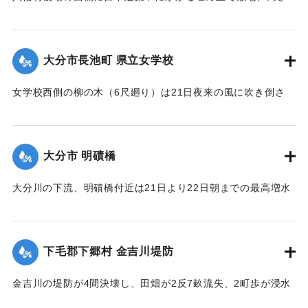
間、長さ2間あまりの石垣が崩壊し、柞原参道に突き出し、一
時往来止となっていたが、22日正午頃復旧した。なお同所西
側の石垣に亀裂を生じ、往来が危険になっている。
大分市長池町 県立女学校
【出典：大分新聞 大正12年6月23日朝刊7面】
女学校西側の柳の木（6尺廻り）は21日夜来の風に吹き倒さ
｜固有コード:
00275074
れ、そのため電話線敷線を切断するとともに、同校西側の板
塀約20間は柳のために押し倒され、損害約350円。
【出典：大分新聞 大正12年6月23日朝刊7面】
大分市 明磧橋
｜固有コード:
00275075
大分川の下流、明磧橋付近は21日より22日朝までの最高増水
約4尺にして他に何らの被害なし。
【出典：大分新聞 大正12年6月23日朝刊7面】
下毛郡下郷村 金吉川堤防
｜固有コード:
00275076
金吉川の堤防が4間決壊し、田畑が2反7畝流失、2町歩が浸水
した。