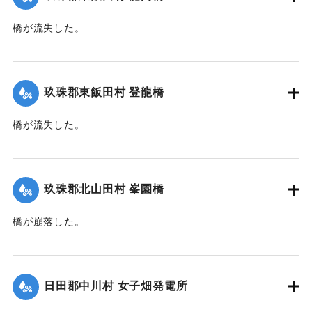
途絶した。
橋が流失した。
新築の家屋1棟が流失、その他損害があるはずだが交通途絶の
【出典：大分新聞 大正12年6月22日 朝刊4面】
ため詳細不明。
【出典：大分新聞 大正12年6月22日 朝刊4面、朝刊7面】
｜固有コード:
00275035
玖珠郡東飯田村 登龍橋
｜固有コード:
00275034
橋が流失した。
【出典：大分新聞 大正12年6月22日 朝刊4面】
｜固有コード:
00275036
玖珠郡北山田村 峯園橋
橋が崩落した。
【出典：大分新聞 大正12年6月22日 朝刊4面】
｜固有コード:
00275037
日田郡中川村 女子畑発電所