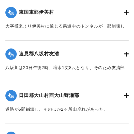
｜固有コード:
00275056
【出典：大分新聞 大正12年6月22日 朝刊7面】
東国東郡伊美村
｜固有コード:
00275058
大字櫛来より伊美村に通じる県道中のトンネルが一部崩壊し
たため一時人馬の交通が途絶したがまもなく復旧した。
【出典：大分新聞 大正12年6月22日 朝刊4面】
速見郡八坂村友清
｜固有コード:
00275051
八坂川は20日午後2時、増水1丈8尺となり、そのため友清部
落、長瀬部落付近は床上浸水家屋50余戸におよび、堤防が決
壊して八坂村および杵築町の一部の水田100余町歩はさながら
泥海と化したが、挿秧（田植え）前で被害は軽い見込みであ
日田郡大山村西大山野瀬部
る。
【出典：大分新聞 大正12年6月22日 朝刊4面】
道路が5間崩壊し、そのほか2ヶ所山崩れがあった。
【出典：大分新聞 大正12年6月22日 朝刊4面】
｜固有コード:
00275052
｜固有コード:
00275053