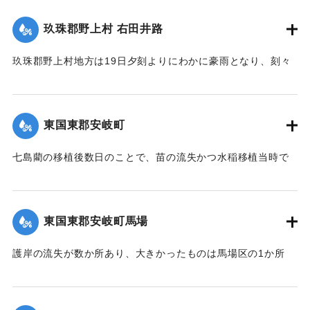
【出典：大分新聞 大正12年6月26日朝刊4面】
【出典：大分新聞 大正12年6月24日朝刊8面】
幸いにも被害はなかった。
玖珠郡野上村 右田井路
【出典：大分新聞 大正12年6月24日朝刊8面】
｜固有コード:
00275092
｜固有コード:
00275087
玖珠郡野上村地方は19日夕刻よりにわかに豪雨となり、刻々
｜固有コード:
00275086
と増水。中村から約5丁後方を通じている右田井路の堤防が切
れ、中村方面へ全部流出し、浸水家屋は100戸あった。一昨年
の大洪水を思い、人心恟々たる有様だった。なお、人畜に死
東国東郡安岐町
傷はなかった。
【出典：大分新聞 大正12年6月24日朝刊8面】
七島藺の移植後数日のことで、苗の流失かつ水稲移植当時で
苗揚げを行っていたため、大半が流失の見込みだが人畜に被
｜固有コード:
00275088
害はなかった。＜浸水家屋 70余戸、浸水田畑 120町歩、流失
田 2町歩＞安岐町内では県費支弁の復旧工事は約2万円くらい
東国東郡安岐町馬場
の見込み。
【出典：大分新聞 大正12年6月24日朝刊8面】
護岸の流失が数か所あり、大きかったものは馬場区の1か所
で、復旧費8000円くらいの見込み。
｜固有コード:
00275082
【出典：大分新聞 大正12年6月24日朝刊8面】