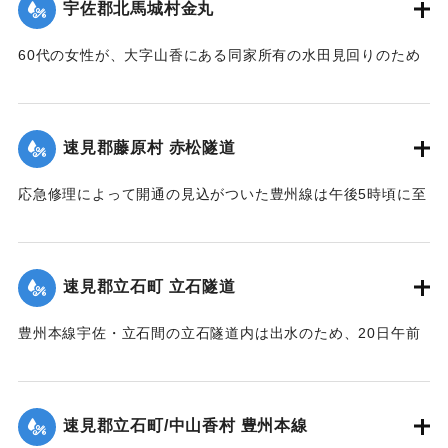
宇佐郡北馬城村金丸
60代の女性が、大字山香にある同家所有の水田見回りのため
家族3名とともに現場に至り、その女性一人が他の者より一足
先に帰途についたが、自宅付近の小川を渡る際、誤って濁流
に押し流され行方不明となったので村民総出で所在捜査に従
速見郡藤原村 赤松隧道
事した。
応急修理によって開通の見込がついた豊州線は午後5時頃に至
死体は21日午前11時頃、封戸村の青森新田で発見された。
り、杵築、中山香間の赤松隧道が4坪ほど崩壊し、全通を気遣
【出典：大分新聞 大正12年6月21日 朝刊7面、6月23日 朝刊
われたが、まもなく復旧した。
4面】
【出典：大分新聞 大正12年6月21日 朝刊7面】
速見郡立石町 立石隧道
｜固有コード:
00275020
｜固有コード:
00275021
豊州本線宇佐・立石間の立石隧道内は出水のため、20日午前
11時半に枕木が全部浮かび上がり、門司方面穹拱（編集者
注：アーチ）付近の線路上にも右壁土砂2坪崩落した。大分駅
発上り午前11時30分旅客列車をはじめ以後の各列車は中山香
速見郡立石町/中山香村 豊州本線
より先、まったく不通になっていたが、午後1時に至り立石隧