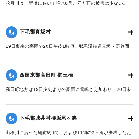
花月川は一新橋において増水8尺、同方面の被害は少ない。
【出典：大分新聞 大正12年6月22日 朝刊7面】
｜固有コード:
00275061
下毛郡真坂村
19日夜来の豪雨で20日午後1時頃、耶馬溪鉄道真坂・野路間
の線路に故障を生じ、一時運転不能となったが、応急修理の
結果、ただちに復旧した。
【出典：大分新聞 大正12年6月22日 朝刊7面】
西国東郡高田町 御玉橋
｜固有コード:
00275062
高田町地方は19日夕刻よりの豪雨に雷鳴さえ加わり、20日未
明まで降り続き、坪2石以上の降雨量を見たが、20日も依然止
まずについに桂川は近々30分間くらいの間に、1丈4尺以上の
増水を見るにいたり、橋の架設工事で使用中の機械および小
下毛郡城井村柿坂尾ヶ篠
舟が流失したのをはじめとして沿岸に積載ていた石炭、石
灰、材木など多量流失、損害多額の見込み。
山移川に沿った堤防約8間、および11間の2ヶ所が決壊したた