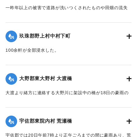
やく復旧したばかりのところへ今回の出水をみたことで人心
一昨年以上の被害で道路が洗いつくされたものや田畑の流失
兢々としている。
が甚だしかった。
【出典：大分新聞 大正12年6月22日 朝刊4面】
東飯田方面では松木川の沿岸橋梁が全部流失して、交通途絶
の有様だ。
玖珠郡野上村中村下町
｜固有コード:
00275048
【出典：大分新聞 大正12年6月22日 朝刊4面、6月24日朝刊8
100余軒が全部浸水した。
面】
【出典：大分新聞 大正12年6月22日 朝刊4面】
｜固有コード:
00275047
｜固有コード:
00275049
大野郡東大野村 大渡橋
大渡より緒方に連絡する大野川に架設中の橋が18日の豪雨の
ため俄然崩壊し、全部押し流された。損害約300円くらい。従
業中の朝鮮人は万が一を恐れて従業を拒んでいる。
【出典：大分新聞 大正12年6月22日 朝刊4面】
宇佐郡東院内村 荒瀬橋
｜固有コード:
00275050
宇佐郡では20日午前7時より正午ごろまでの間に豪雨あり、荒