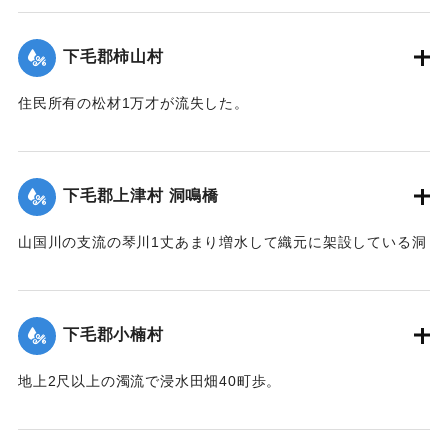
【出典：大分新聞 大正12年6月23日朝刊7面】
下毛郡柿山村
｜固有コード:
00275068
住民所有の松材1万才が流失した。
【出典：大分新聞 大正12年6月23日朝刊7面】
｜固有コード:
00275069
下毛郡上津村 洞鳴橋
山国川の支流の琴川1丈あまり増水して織元に架設している洞
鳴橋（土橋）が流失した。
【出典：大分新聞 大正12年6月23日朝刊7面】
下毛郡小楠村
｜固有コード:
00275070
地上2尺以上の濁流で浸水田畑40町歩。
【出典：大分新聞 大正12年6月23日朝刊7面】