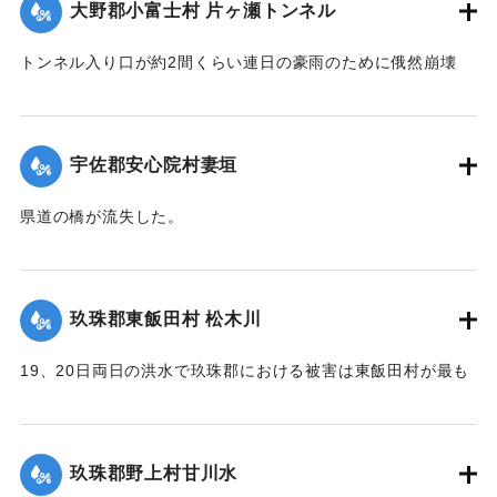
大野郡小富士村 片ヶ瀬トンネル
トンネル入り口が約2間くらい連日の豪雨のために俄然崩壊
し、一時は交通途絶の有様となったが、竹田町竹三豊南両自
動車の運転手、10数名が必死になって復旧に務めたので19日
は人馬の通行も安全となったが、目下泥濘約5寸くらいの深さ
宇佐郡安心院村妻垣
で極めて通行困難である。
【出典：大分新聞 大正12年6月22日 朝刊4面】
県道の橋が流失した。
【出典：大分新聞 大正12年6月22日 朝刊4面】
｜固有コード:
00275054
｜固有コード:
00275046
玖珠郡東飯田村 松木川
19、20日両日の洪水で玖珠郡における被害は東飯田村が最も
甚だしく、松木川に沿う日出生台行き県道はほとんどが破壊
され、川沿いの田地は洗い流されて荒涼を極めている。特に
松木川に架かる橋梁6ヶ所が流失したが、幸いに人畜の死傷は
玖珠郡野上村甘川水
なかった。この地方はおととしの洪水に大被害を被り、よう