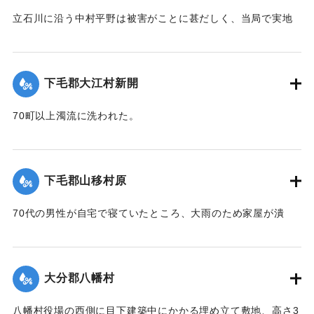
立石川に沿う中村平野は被害がことに甚だしく、当局で実地
調査の必要があると柴田肘税務署長は、前田直税務課長を従
え、郡長代理の有永技手とともに22日に同村に出張し、村当
局者ならびに地主側にも被害地の実地調査を行った。詳細は
下毛郡大江村新開
不明であるものの、苗が植え付け不能になったものが24,5町
あるとのこと。
70町以上濁流に洗われた。
【出典：大分新聞 大正12年6月24日朝刊8面】
【出典：大分新聞 大正12年6月23日朝刊7面】
｜固有コード:
00275080
｜固有コード:
00275072
下毛郡山移村原
70代の男性が自宅で寝ていたところ、大雨のため家屋が潰
れ、その下敷きとなったところ、付近の人が発見し、救助し
た。
【出典：大分新聞 大正12年6月23日朝刊7面】
大分郡八幡村
｜固有コード:
00275073
八幡村役場の西側に目下建築中にかかる埋め立て敷地、高さ3