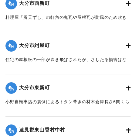
大分市西新町
｜固有コード:
00275083
料理屋「辨天ずし」の軒角の鬼瓦や屋根瓦が防風のため吹き
倒された。
【出典：大分新聞 大正12年6月23日朝刊7面】
大分市紺屋町
｜固有コード:
00275077
住宅の屋根板の一部が吹き飛ばされたが、さしたる損害はな
かった。
【出典：大分新聞 大正12年6月23日朝刊7面】
大分市東新町
｜固有コード:
00275078
小野自転車店の裏側にあるトタン葺きの材木倉庫長さ6間くら
いは暴風のために倒壊した。
【出典：大分新聞 大正12年6月23日朝刊7面】
速見郡東山香村中村
｜固有コード:
00275079