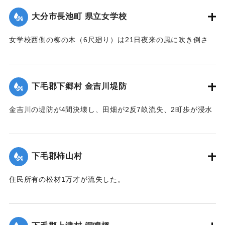
側の石垣に亀裂を生じ、往来が危険になっている。
大分市長池町 県立女学校
【出典：大分新聞 大正12年6月23日朝刊7面】
女学校西側の柳の木（6尺廻り）は21日夜来の風に吹き倒さ
｜固有コード:
00275074
れ、そのため電話線敷線を切断するとともに、同校西側の板
塀約20間は柳のために押し倒され、損害約350円。
【出典：大分新聞 大正12年6月23日朝刊7面】
下毛郡下郷村 金吉川堤防
｜固有コード:
00275075
金吉川の堤防が4間決壊し、田畑が2反7畝流失、2町歩が浸水
した。
【出典：大分新聞 大正12年6月23日朝刊7面】
下毛郡柿山村
｜固有コード:
00275068
住民所有の松材1万才が流失した。
【出典：大分新聞 大正12年6月23日朝刊7面】
｜固有コード:
00275069