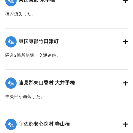
東国東郡 永平橋
田畑等の被害は甚大で、同日判明の分だけでも、20余町歩に
およんだ。
橋が流失した。
【出典：大分新聞 大正12年6月22日 朝刊4面】
【出典：大分新聞 大正12年6月22日 朝刊4面】
｜固有コード:
00275038
｜固有コード:
00275039
東国東郡竹田津町
隧道2箇所崩壊、交通途絶。
【出典：大分新聞 大正12年6月22日 朝刊4面】
｜固有コード:
00275040
速見郡東山香村 大井手橋
中央部が崩落した。
【出典：大分新聞 大正12年6月22日 朝刊4面】
｜固有コード:
00275041
宇佐郡安心院村 寺山橋