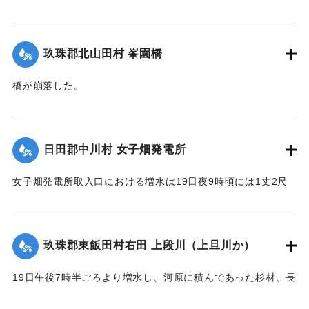
【出典：大分新聞 大正12年6月22日 朝刊4面】
｜固有コード:
00275036
玖珠郡北山田村 峯園橋
橋が崩落した。
【出典：大分新聞 大正12年6月22日 朝刊4面】
｜固有コード:
00275037
日田郡中川村 女子畑発電所
女子畑発電所取入口における増水は19日夜9時頃には1丈2尺
の増水を示していたが翌20日午前8時には1丈2尺5寸に達した
が、いまだに被害の情報は入っていない。
【出典：大分新聞 大正12年6月21日 朝刊4面】
玖珠郡東飯田村右田 上段川（上旦川か）
｜固有コード:
00275029
19日午後7時半ごろより増水し、河原に積んであった杉材、長
さ1丈3,4尺のもの約2000本流失、同下流の堤防約20間決壊