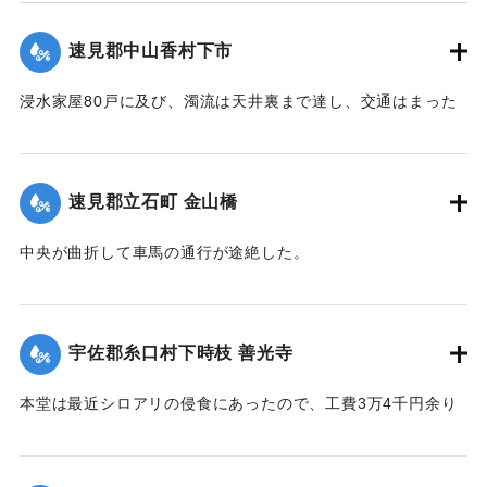
し、その付近の田畑およそ1町歩荒廃、下段（下旦か）道路4
間崩壊、恵良川の土橋2個が流失した。
速見郡中山香村下市
【出典：大分新聞 大正12年6月21日 朝刊4面】
浸水家屋80戸に及び、濁流は天井裏まで達し、交通はまった
｜固有コード:
00275030
く途絶したのでわずかに2階に避難する惨状を呈し、青年団消
防組は早くより出動警戒をなし一般避難民へ昼食の炊き出し
を行った。
速見郡立石町 金山橋
【出典：大分新聞 大正12年6月22日 朝刊4面】
中央が曲折して車馬の通行が途絶した。
｜固有コード:
00275031
【出典：大分新聞 大正12年6月22日 朝刊4面】
｜固有コード:
00275032
宇佐郡糸口村下時枝 善光寺
本堂は最近シロアリの侵食にあったので、工費3万4千円余り
をもって改修の計画を立て、目下内務省当局に申請中である
が、19日午後その天井約2間四方が屋根とともに俄然崩落し
た。