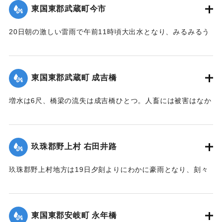
いた。
東国東郡武蔵町今市
｜固有コード:
00275084
駅構内、および簾山隧道側に建築用列車を使用して捨ててい
【出典：大分新聞 大正12年6月24日朝刊8面】
るが、原因はやはり先日の雨で亀裂が入ったものらしく、26
20日朝の激しい雷雨で午前11時頃大出水となり、みるみるう
日午前中には多分し復旧できる見込みである。なお列車は依
｜固有コード:
00275085
ちに濁水がいよいよ加わり、流失物は多く、小麦の刈干を流
然運転し、現場は徒歩で連絡しているが、徒歩区間は隧道に
すもの、田植えから帰って自宅が浸水しているのを初めて知
沿って4町あり、7分を要している。大分保線事務所の山口技
るものがいたり、道路、田畑、農作物の被害は著しく、こと
手は「直見駅の付近は一帯に土質が粗悪で過般崩壊したのも
東国東郡武蔵町 成吉橋
に今市区は被害が一層著しく、道路はさながら川のようで、
直見駅をわずかに距った神ノ原間でした、営業線で300坪も崩
浸水家屋は10数戸に及び、消防青年団会員は出動して警戒に
壊したことなどはあまり他に例がないことです」と語ってい
増水は6尺、橋梁の流失は成吉橋ひとつ。人畜には被害はなか
つとめ人心恟々たるものがあったが、午後4時に至り、漸次減
た。
った。
水し、一同愁眉を開いた。また民家の近くに落雷があったが
【出典：大分新聞 大正12年6月26日朝刊4面】
【出典：大分新聞 大正12年6月24日朝刊8面】
幸いにも被害はなかった。
玖珠郡野上村 右田井路
【出典：大分新聞 大正12年6月24日朝刊8面】
｜固有コード:
00275092
｜固有コード:
00275087
玖珠郡野上村地方は19日夕刻よりにわかに豪雨となり、刻々
｜固有コード:
00275086
と増水。中村から約5丁後方を通じている右田井路の堤防が切
れ、中村方面へ全部流出し、浸水家屋は100戸あった。一昨年
の大洪水を思い、人心恟々たる有様だった。なお、人畜に死
東国東郡安岐町 永年橋
傷はなかった。