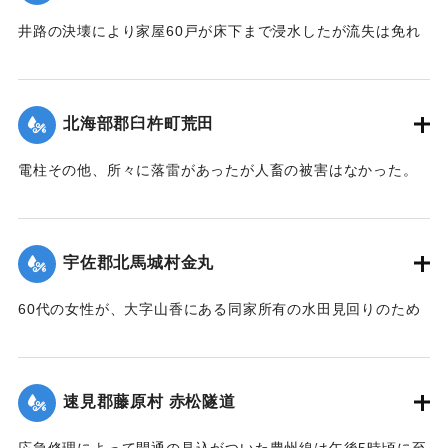
東山海岸三芳浜に漕ぎ着き無事であった。またもう1隻も乗船
博多町付近の低地では床下の浸水5,60戸に達した。山国川の
したまま流失したが行方不明。
井路の決壊により家屋60戸が床下まで浸水したが流失は免れ
増水は柿坂付近が1丈5尺、下流山国橋は1丈におよび物凄い光
た。
景を呈している。
行方不明を気遣われていた長洲町の男性は付近に繋留してあ
【出典：大分新聞 大正12年6月21日 朝刊4面】
【出典：大分新聞 大正12年6月21日 朝刊4面】
った船に乗っていたので無事であった。また、漁船3隻は押し
北海部郡臼杵町荒田
流されたまま20日午後までには発見されなかった。
｜固有コード:
00275028
｜固有コード:
00275027
【出典：大分新聞 大正12年6月21日 朝刊4面、22日 朝刊4
電柱その他、所々に落雷があったが人畜の被害はなかった。
面】
【出典：大分新聞 大正12年6月21日 朝刊7面】
｜固有コード:
00275026
｜固有コード:
00275019
宇佐郡北馬城村金丸
60代の女性が、大字山香にある同家所有の水田見回りのため
家族3名とともに現場に至り、その女性一人が他の者より一足
先に帰途についたが、自宅付近の小川を渡る際、誤って濁流
に押し流され行方不明となったので村民総出で所在捜査に従
速見郡藤原村 赤松隧道
事した。