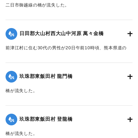
二日市御越線の橋が流失した。
【出典：大分新聞 大正12年6月22日 朝刊4面】
｜固有コード:
00275033
日田郡大山村西大山中河原 萬々金橋
前津江村に住む30代の男性が20日午前10時頃、熊本県道の
萬々金橋を通行中、にわかの増水で橋梁とともに押し流さ
れ、生死不明となった。同時に同村の浸水家屋20戸に達し、
空き家2戸を流失。なおこのため大山村～前津江村間の交通は
玖珠郡東飯田村 龍門橋
途絶した。
橋が流失した。
新築の家屋1棟が流失、その他損害があるはずだが交通途絶の
【出典：大分新聞 大正12年6月22日 朝刊4面】
ため詳細不明。
【出典：大分新聞 大正12年6月22日 朝刊4面、朝刊7面】
｜固有コード:
00275035
玖珠郡東飯田村 登龍橋
｜固有コード:
00275034
橋が流失した。