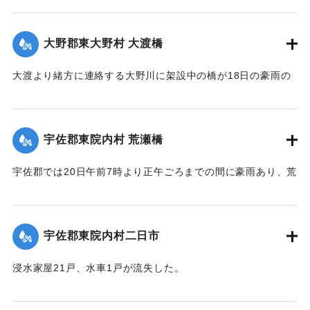
【出典：大分新聞 大正12年6月22日 朝刊4面】
｜固有コード:
00275047
｜固有コード:
00275049
大野郡東大野村 大渡橋
大渡より緒方に連絡する大野川に架設中の橋が18日の豪雨の
ため俄然崩壊し、全部押し流された。損害約300円くらい。従
業中の朝鮮人は万が一を恐れて従業を拒んでいる。
【出典：大分新聞 大正12年6月22日 朝刊4面】
宇佐郡東院内村 荒瀬橋
｜固有コード:
00275050
宇佐郡では20日午前7時より正午ごろまでの間に豪雨あり、荒
瀬橋付近では増水が2丈となり、村県道および里道4ヶ所が崩
壊。橋梁が2箇所流失した。
【出典：大分新聞 大正12年6月22日 朝刊4面】
宇佐郡東院内村二日市
｜固有コード:
00275042
浸水家屋21戸、水車1戸が流失した。
【出典：大分新聞 大正12年6月22日 朝刊4面】