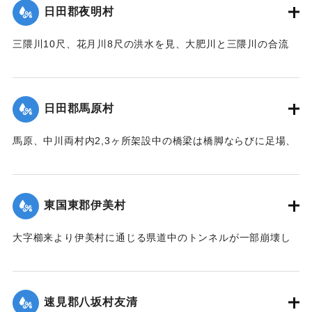
日田郡夜明村
近数十戸は濁流のため、床下を洗われ刻々危険の状態となっ
たので、豊田村では警鐘を乱打して警戒に努め、中津豊田消
三隈川10尺、花月川8尺の洪水を見、大肥川と三隈川の合流
防組合はほとんど全部出動して万一を警戒し、非常な混雑を
点、大肥橋の際の日田・添田線道路の石垣50坪余りが崩壊し
極めた。幸いに午後4時頃よりやや小降りとなり、濁流も漸次
た。
減退したが、いつ出水するかわからないので、同町付近は徹
【出典：大分新聞 大正12年6月22日 朝刊7面】
宵警戒を続けた。21日は朝から小雨模様で一様に愁眉を開い
日田郡馬原村
たが、下毛郡平坦部では大部分田植えしていないため、苗代
｜固有コード:
00275057
の被害はほとんどなかった。
馬原、中川両村内2,3ヶ所架設中の橋梁は橋脚ならびに足場、
そのほか橋材等が流失し、損害が多いはずだが出水のため交
【出典：大分新聞 大正12年6月22日 朝刊7面】
通が途絶、詳細を知ることができない。
｜固有コード:
00275056
【出典：大分新聞 大正12年6月22日 朝刊7面】
東国東郡伊美村
｜固有コード:
00275058
大字櫛来より伊美村に通じる県道中のトンネルが一部崩壊し
たため一時人馬の交通が途絶したがまもなく復旧した。
【出典：大分新聞 大正12年6月22日 朝刊4面】
速見郡八坂村友清
｜固有コード:
00275051