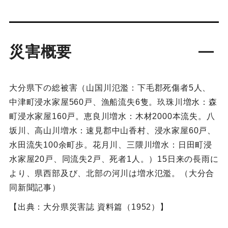
災害概要
大分県下の総被害（山国川氾濫：下毛郡死傷者5人、
中津町浸水家屋560戸、漁船流失6隻。玖珠川増水：森
町浸水家屋160戸。恵良川増水：木材2000本流失。八
坂川、高山川増水：速見郡中山香村、浸水家屋60戸、
水田流失100余町歩。花月川、三隈川増水：日田町浸
水家屋20戸、同流失2戸、死者1人。）15日来の長雨に
より、県西部及び、北部の河川は増水氾濫。（大分合
同新聞記事）
【出典：大分県災害誌 資料篇（1952）】