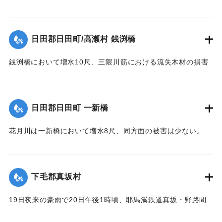
そのほか橋材等が流失し、損害が多いはずだが出水のため交
通が途絶、詳細を知ることができない。
【出典：大分新聞 大正12年6月22日 朝刊7面】
日田郡日田町/高瀬村 銭渕橋
｜固有コード:
00275059
銭渕橋において増水10尺、三隈川筋における流失木材の損害
は、おそらく甚大になる見込み。
【出典：大分新聞 大正12年6月22日 朝刊7面】
日田郡日田町 一新橋
｜固有コード:
00275060
花月川は一新橋において増水8尺、同方面の被害は少ない。
【出典：大分新聞 大正12年6月22日 朝刊7面】
｜固有コード:
00275061
下毛郡真坂村
19日夜来の豪雨で20日午後1時頃、耶馬溪鉄道真坂・野路間
の線路に故障を生じ、一時運転不能となったが、応急修理の