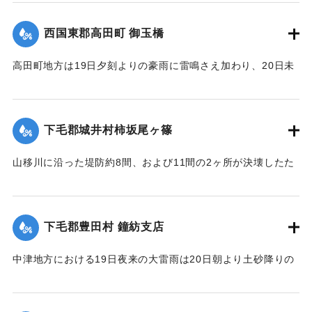
結果、ただちに復旧した。
【出典：大分新聞 大正12年6月22日 朝刊7面】
西国東郡高田町 御玉橋
｜固有コード:
00275062
高田町地方は19日夕刻よりの豪雨に雷鳴さえ加わり、20日未
明まで降り続き、坪2石以上の降雨量を見たが、20日も依然止
まずについに桂川は近々30分間くらいの間に、1丈4尺以上の
増水を見るにいたり、橋の架設工事で使用中の機械および小
下毛郡城井村柿坂尾ヶ篠
舟が流失したのをはじめとして沿岸に積載ていた石炭、石
灰、材木など多量流失、損害多額の見込み。
山移川に沿った堤防約8間、および11間の2ヶ所が決壊したた
め同村の住民が保有する田地2反5畝、3畝分がそれぞれ荒蕪地
浸水家屋1戸を出した。
になった。
【出典：大分新聞 大正12年6月22日 朝刊7面、6月23日朝刊4
下毛郡豊田村 鐘紡支店
面】
住民所有の木材、セメント（価格約800円）を流失した。
【出典：大分新聞 大正12年6月22日 朝刊4面、朝刊7面】
中津地方における19日夜来の大雷雨は20日朝より土砂降りの
｜固有コード:
00275063
豪雨となり山国川は1丈5尺以上増水し、一方ならず憂慮され
｜固有コード:
00275055
た。これと同時に中津市外豊田村鐘紡支店付近一帯はほとん
ど泥の海と化し、浸水家屋200戸以上に達し、活動常設賓館付