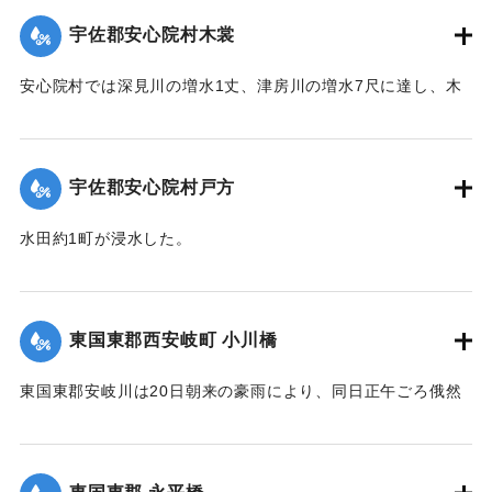
｜固有コード:
00275043
宇佐郡安心院村木裳
安心院村では深見川の増水1丈、津房川の増水7尺に達し、木
裳部落では16戸が浸水した。
【出典：大分新聞 大正12年6月22日 朝刊4面】
宇佐郡安心院村戸方
｜固有コード:
00275044
水田約1町が浸水した。
【出典：大分新聞 大正12年6月22日 朝刊4面】
｜固有コード:
00275045
東国東郡西安岐町 小川橋
東国東郡安岐川は20日朝来の豪雨により、同日正午ごろ俄然
送水1丈3尺余におよび、濁流氾濫して西安岐町小川通り、小
川橋その他、沿岸一帯危険状態に陥り、各消防組総出で警戒
に努めた結果、幸いに人畜にも家屋にも損害はなかったが、