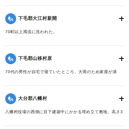
え、郡長代理の有永技手とともに22日に同村に出張し、村当
局者ならびに地主側にも被害地の実地調査を行った。詳細は
下毛郡大江村新開
不明であるものの、苗が植え付け不能になったものが24,5町
あるとのこと。
70町以上濁流に洗われた。
【出典：大分新聞 大正12年6月24日朝刊8面】
【出典：大分新聞 大正12年6月23日朝刊7面】
｜固有コード:
00275080
｜固有コード:
00275072
下毛郡山移村原
70代の男性が自宅で寝ていたところ、大雨のため家屋が潰
れ、その下敷きとなったところ、付近の人が発見し、救助し
た。
【出典：大分新聞 大正12年6月23日朝刊7面】
大分郡八幡村
｜固有コード:
00275073
八幡村役場の西側に目下建築中にかかる埋め立て敷地、高さ3
間、長さ2間あまりの石垣が崩壊し、柞原参道に突き出し、一
時往来止となっていたが、22日正午頃復旧した。なお同所西