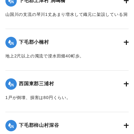
下毛郡上津村 洞鳴橋
山国川の支流の琴川1丈あまり増水して織元に架設している洞
鳴橋（土橋）が流失した。
【出典：大分新聞 大正12年6月23日朝刊7面】
下毛郡小楠村
｜固有コード:
00275070
地上2尺以上の濁流で浸水田畑40町歩。
【出典：大分新聞 大正12年6月23日朝刊7面】
｜固有コード:
00275071
西国東郡三浦村
1戸が倒壊、損害は80円くらい。
【出典：大分新聞 大正12年6月23日朝刊4面】
｜固有コード:
00275064
下毛郡柿山村深谷