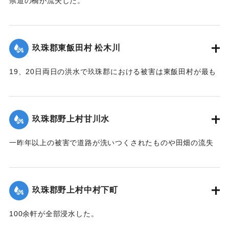
県道の橋が流失した。
【出典：大分新聞 大正12年6月22日 朝刊4面】
｜固有コード:
00275054
｜固有コード:
00275046
玖珠郡東飯田村 松木川
19、20日両日の洪水で玖珠郡における被害は東飯田村が最も
甚だしく、松木川に沿う日出生台行き県道はほとんどが破壊
され、川沿いの田地は洗い流されて荒涼を極めている。特に
松木川に架かる橋梁6ヶ所が流失したが、幸いに人畜の死傷は
玖珠郡野上村甘川水
なかった。この地方はおととしの洪水に大被害を被り、よう
やく復旧したばかりのところへ今回の出水をみたことで人心
一昨年以上の被害で道路が洗いつくされたものや田畑の流失
兢々としている。
が甚だしかった。
【出典：大分新聞 大正12年6月22日 朝刊4面】
東飯田方面では松木川の沿岸橋梁が全部流失して、交通途絶
の有様だ。
玖珠郡野上村中村下町
｜固有コード:
00275048
【出典：大分新聞 大正12年6月22日 朝刊4面、6月24日朝刊8
100余軒が全部浸水した。
面】