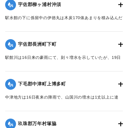
宇佐郡柳ヶ浦村沖須
【出典：大分新聞 大正12年6月21日 朝刊4面】
駅水館の下に係留中の伊徳丸は木炭170俵あまりを積み込んだ
｜固有コード:
00275024
まま19日夜、激流のため押し流された。折柄、長洲港に碇泊
中の県水産課の豊洋丸に数十名の漁夫を載せて同夜12時より
流失船捜査のため同海面沖合に出動したが、暗夜のため捜査
宇佐郡長洲町下町
困難なりしも判明せる分は、流失5隻のうち3隻は長洲町西濱
浦に漂着、2隻が行方不明である。
駅館川は16日来の豪雨にて、刻々増水を示していたが、19日
午後9時半ごろより俄然近年にない大洪水となり、長洲町付近
20日未明にいたって伊徳丸と漁船1隻はいずれも沖合で発見さ
の増水は1丈を示し、同海岸に係留している帆船、ならびに漁
れた。
船は激流のため押し流され、海岸は深夜多数の漁夫が出動
下毛郡中津町上博多町
【出典：大分新聞 大正12年6月21日 朝刊4面、22日 朝刊4
し、一大混雑を呈した。
面】
中津地方は16日夜来の降雨で、山国川の増水は1丈以上に達
字下町海岸の係留船は、漁夫ならびに下町青年団の手で流失
し、出水被害を気遣われていたが、17日から小雨となり、水
｜固有コード:
00275025
防止に努めたるも、ついに漁船大小5隻が流失し、その中の1
量も減じていたところ19日夜来また大雷雨となり数カ所に落
隻が、他のサワラ船に乗って引き上げるべく作業をしていた
雷したが幸いに被害はなかった。20日は朝からさらに土砂降
ところ、船もろとも濁流中に押し流されたが、辛うじて同町
玖珠郡万年村塚脇
りが続き、同日正午前の雨量は1坪面2石5斗におよび、市内上