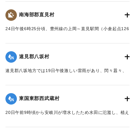
梁が流失したため、交通はまったくの杜絶の姿となったが、
被害額は目下見込みが立っていない。
南海部郡直見村
【出典：大分新聞 大正12年6月24日朝刊8面】
24日午後6時25分頃、豊州線の上岡～直見駅間（小倉起点126
｜固有コード:
00275091
マイル71チェーン）の簾山隧道南方右側切り取りの土砂、岩
石350坪ほどが俄然崩壊、線路を閉鎖した。そのため同日午後
8時50分佐伯発下り列車は直見駅手前、同じく重岡発午後9時
速見郡八坂村
10分の上り列車は直見駅寄り引き返すのをやむなきに至っ
た。急報によって大分運輸事務所より、武所長以下、笹田運
速見郡八坂地方では19日午後激しい雷雨があり、閃々囂々、
転主任、上田書記、日高営業主任、榎本書記、大分保線事務
夜中もなお降りしきり、翌20日も引き続きの豪雨に数日前か
所より菅野所長および物品掛りが急遽現場に出張。24日夜来
ら水かさが増している八坂川は刻々と増水し、午後2時には約
佐伯保線区員50名、中津保線区よりの応援工夫20名、人足
2丈、明治41年度のの大洪水の記憶を呼び起こして一時は人心
130名、計200余名が必死となって復旧工事を急いでいる。
東国東郡西武蔵村
恟々としたが、3時半ごろより減水し始め夕刻には半減した
が、なお雨はやまず、浸水家屋は40棟、損害額は不明だが、
崩壊の現場は直見駅構内を距る2,30間、簾山隧道（102尺）
20日午前9時頃から安岐川が増水したため水田に氾濫し、植え
人畜に死傷はなかった。
を出たところで、線路の埋没域は長さ14間、幅4間、高さ3間
付けの七島藺、稲をはじめその他山林、道路の被害が少なく
【出典：大分新聞 大正12年6月24日朝刊8面】
で崩壊土砂岩石200坪に達し、これを除けば同時に崩壊してく
なかったが、同日午後3時頃から減水したので村民は愁眉を開
る部分が150坪ほどあり、差し当たり大量の土砂、岩石は直美