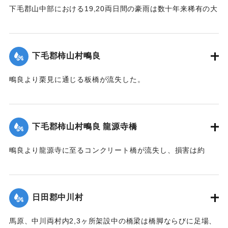
下毛郡山中部における19,20両日間の豪雨は数十年来稀有の大
雨で、柿山村字深谷付近の県道は58間が決壊して車馬不通と
なった。
【出典：大分新聞 大正12年6月23日朝刊7面】
下毛郡柿山村鴫良
｜固有コード:
00275065
鴫良より栗見に通じる板橋が流失した。
【出典：大分新聞 大正12年6月23日朝刊7面】
｜固有コード:
00275066
下毛郡柿山村鴫良 龍源寺橋
鴫良より龍源寺に至るコンクリート橋が流失し、損害は約
2000円に達した。
【出典：大分新聞 大正12年6月23日朝刊7面】
日田郡中川村
｜固有コード:
00275067
馬原、中川両村内2,3ヶ所架設中の橋梁は橋脚ならびに足場、