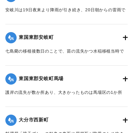
【出典：大分新聞 大正12年6月24日朝刊8面】
安岐川は19日夜来より降雨が引き続き、20日朝からの雷雨で
午前10時頃より刻一刻と増水し、12時には1丈5尺の増水とな
｜固有コード:
00275088
ったため、消防組青年会員は総出となり浸水家屋およびに
港、橋に流木が流れかかるのを必死になり防御したため、港
東国東郡安岐町
や橋は無事だったが、永年橋はついに流失した。
【出典：大分新聞 大正12年6月24日朝刊8面】
七島藺の移植後数日のことで、苗の流失かつ水稲移植当時で
苗揚げを行っていたため、大半が流失の見込みだが人畜に被
｜固有コード:
00275081
害はなかった。＜浸水家屋 70余戸、浸水田畑 120町歩、流失
田 2町歩＞安岐町内では県費支弁の復旧工事は約2万円くらい
東国東郡安岐町馬場
の見込み。
【出典：大分新聞 大正12年6月24日朝刊8面】
護岸の流失が数か所あり、大きかったものは馬場区の1か所
で、復旧費8000円くらいの見込み。
｜固有コード:
00275082
【出典：大分新聞 大正12年6月24日朝刊8面】
大分市西新町
｜固有コード:
00275083