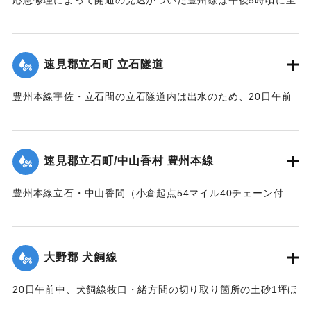
応急修理によって開通の見込がついた豊州線は午後5時頃に至
死体は21日午前11時頃、封戸村の青森新田で発見された。
り、杵築、中山香間の赤松隧道が4坪ほど崩壊し、全通を気遣
【出典：大分新聞 大正12年6月21日 朝刊7面、6月23日 朝刊
われたが、まもなく復旧した。
4面】
【出典：大分新聞 大正12年6月21日 朝刊7面】
速見郡立石町 立石隧道
｜固有コード:
00275020
｜固有コード:
00275021
豊州本線宇佐・立石間の立石隧道内は出水のため、20日午前
11時半に枕木が全部浮かび上がり、門司方面穹拱（編集者
注：アーチ）付近の線路上にも右壁土砂2坪崩落した。大分駅
発上り午前11時30分旅客列車をはじめ以後の各列車は中山香
速見郡立石町/中山香村 豊州本線
より先、まったく不通になっていたが、午後1時に至り立石隧
道はようやく復旧した。
豊州本線立石・中山香間（小倉起点54マイル40チェーン付
【出典：大分新聞 大正12年6月21日 朝刊4面】
近）が20間にわたり軌条面まで浸水、目下立石駅長以下、立
石保線区員は総出となって警戒中。
｜固有コード:
00275022
【出典：大分新聞 大正12年6月21日 朝刊4面】
大野郡 犬飼線
｜固有コード:
00275023
20日午前中、犬飼線牧口・緒方間の切り取り箇所の土砂1坪ほ
どが降雨のため線路上に崩落したが、すぐに復旧し、列車の