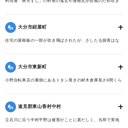
料理屋「辨天ずし」の軒角の鬼瓦や屋根瓦が防風のため吹き
倒された。
【出典：大分新聞 大正12年6月23日朝刊7面】
大分市紺屋町
｜固有コード:
00275077
住宅の屋根板の一部が吹き飛ばされたが、さしたる損害はな
かった。
【出典：大分新聞 大正12年6月23日朝刊7面】
大分市東新町
｜固有コード:
00275078
小野自転車店の裏側にあるトタン葺きの材木倉庫長さ6間くら
いは暴風のために倒壊した。
【出典：大分新聞 大正12年6月23日朝刊7面】
速見郡東山香村中村
｜固有コード:
00275079
立石川に沿う中村平野は被害がことに甚だしく、当局で実地
調査の必要があると柴田肘税務署長は、前田直税務課長を従