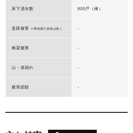
床下浸水数
800戸（棟）
道路被害
-
※事前通行規制は除く
橋梁被害
-
山・崖崩れ
-
被害総額
-