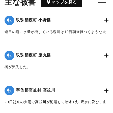
主な被害
マップを見る
玖珠郡森町 小野橋
連日の雨に水量が増している森川は19日朝来篠つくような大
雨が来襲したため、午後7時には出水が最も甚だしく、特に上
流は川も道路も一面の濁流となり、小野、鬼丸の2橋はたちま
ち流失したため、寺々の鐘を乱打し、消防夫は川沿いの家々
玖珠郡森町 鬼丸橋
に馳せ、家財を片付け、材木の始末をするなどなかなかの大
騒ぎとなった。森水電は各所に200燭の電灯を転じ便宜を与え
橋が流失した。
た。
【出典：大分新聞 大正12年6月24日朝刊8面】
【出典：大分新聞 大正12年6月24日朝刊8面】
｜固有コード:
00275090
宇佐郡高並村 高並川
｜固有コード:
00275089
20日朝来の大雨で高並川が氾濫して増水1丈5尺余に及び、山
の崩壊、田畑の流失ならびに堰提破壊はもちろん、道路や橋