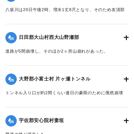
八坂川は20日午後2時、増水1丈8尺となり、そのため友清部
落、長瀬部落付近は床上浸水家屋50余戸におよび、堤防が決
壊して八坂村および杵築町の一部の水田100余町歩はさながら
泥海と化したが、挿秧（田植え）前で被害は軽い見込みであ
日田郡大山村西大山野瀬部
る。
【出典：大分新聞 大正12年6月22日 朝刊4面】
道路が5間崩壊し、そのほか2ヶ所山崩れがあった。
【出典：大分新聞 大正12年6月22日 朝刊4面】
｜固有コード:
00275052
｜固有コード:
00275053
大野郡小富士村 片ヶ瀬トンネル
トンネル入り口が約2間くらい連日の豪雨のために俄然崩壊
し、一時は交通途絶の有様となったが、竹田町竹三豊南両自
動車の運転手、10数名が必死になって復旧に務めたので19日
は人馬の通行も安全となったが、目下泥濘約5寸くらいの深さ
宇佐郡安心院村妻垣
で極めて通行困難である。
【出典：大分新聞 大正12年6月22日 朝刊4面】