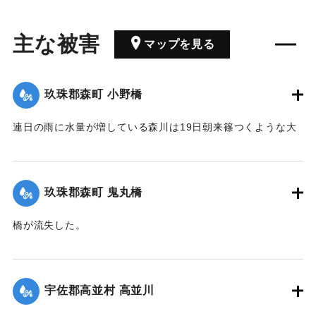
主な被害
マップを見る
玖珠郡森町 小野橋
連日の雨に水量が増している森川は19日朝来篠つくような大
雨が来襲したため、午後7時には出水が最も甚だしく、特に上
流は川も道路も一面の濁流となり、小野、鬼丸の2橋はたちま
ち流失したため、寺々の鐘を乱打し、消防夫は川沿いの家々
玖珠郡森町 鬼丸橋
に馳せ、家財を片付け、材木の始末をするなどなかなかの大
騒ぎとなった。森水電は各所に200燭の電灯を転じ便宜を与え
橋が流失した。
た。
【出典：大分新聞 大正12年6月24日朝刊8面】
【出典：大分新聞 大正12年6月24日朝刊8面】
｜固有コード:
00275090
宇佐郡高並村 高並川
｜固有コード:
00275089