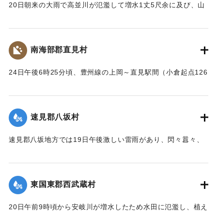
20日朝来の大雨で高並川が氾濫して増水1丈5尺余に及び、山
の崩壊、田畑の流失ならびに堰提破壊はもちろん、道路や橋
梁が流失したため、交通はまったくの杜絶の姿となったが、
被害額は目下見込みが立っていない。
南海部郡直見村
【出典：大分新聞 大正12年6月24日朝刊8面】
24日午後6時25分頃、豊州線の上岡～直見駅間（小倉起点126
｜固有コード:
00275091
マイル71チェーン）の簾山隧道南方右側切り取りの土砂、岩
石350坪ほどが俄然崩壊、線路を閉鎖した。そのため同日午後
8時50分佐伯発下り列車は直見駅手前、同じく重岡発午後9時
速見郡八坂村
10分の上り列車は直見駅寄り引き返すのをやむなきに至っ
た。急報によって大分運輸事務所より、武所長以下、笹田運
速見郡八坂地方では19日午後激しい雷雨があり、閃々囂々、
転主任、上田書記、日高営業主任、榎本書記、大分保線事務
夜中もなお降りしきり、翌20日も引き続きの豪雨に数日前か
所より菅野所長および物品掛りが急遽現場に出張。24日夜来
ら水かさが増している八坂川は刻々と増水し、午後2時には約
佐伯保線区員50名、中津保線区よりの応援工夫20名、人足
2丈、明治41年度のの大洪水の記憶を呼び起こして一時は人心
130名、計200余名が必死となって復旧工事を急いでいる。
東国東郡西武蔵村
恟々としたが、3時半ごろより減水し始め夕刻には半減した
が、なお雨はやまず、浸水家屋は40棟、損害額は不明だが、
崩壊の現場は直見駅構内を距る2,30間、簾山隧道（102尺）
20日午前9時頃から安岐川が増水したため水田に氾濫し、植え
人畜に死傷はなかった。