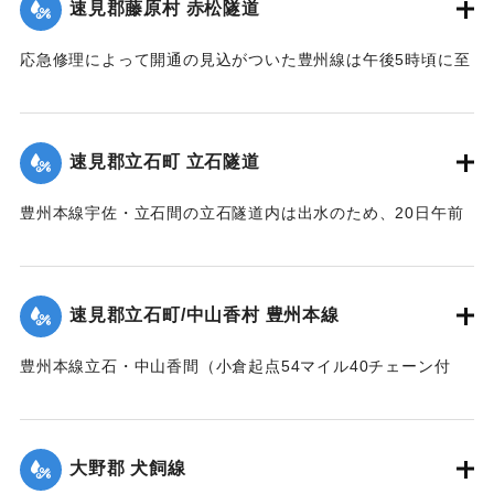
速見郡藤原村 赤松隧道
事した。
応急修理によって開通の見込がついた豊州線は午後5時頃に至
死体は21日午前11時頃、封戸村の青森新田で発見された。
り、杵築、中山香間の赤松隧道が4坪ほど崩壊し、全通を気遣
【出典：大分新聞 大正12年6月21日 朝刊7面、6月23日 朝刊
われたが、まもなく復旧した。
4面】
【出典：大分新聞 大正12年6月21日 朝刊7面】
速見郡立石町 立石隧道
｜固有コード:
00275020
｜固有コード:
00275021
豊州本線宇佐・立石間の立石隧道内は出水のため、20日午前
11時半に枕木が全部浮かび上がり、門司方面穹拱（編集者
注：アーチ）付近の線路上にも右壁土砂2坪崩落した。大分駅
発上り午前11時30分旅客列車をはじめ以後の各列車は中山香
速見郡立石町/中山香村 豊州本線
より先、まったく不通になっていたが、午後1時に至り立石隧
道はようやく復旧した。
豊州本線立石・中山香間（小倉起点54マイル40チェーン付
【出典：大分新聞 大正12年6月21日 朝刊4面】
近）が20間にわたり軌条面まで浸水、目下立石駅長以下、立
石保線区員は総出となって警戒中。
｜固有コード:
00275022
【出典：大分新聞 大正12年6月21日 朝刊4面】
大野郡 犬飼線