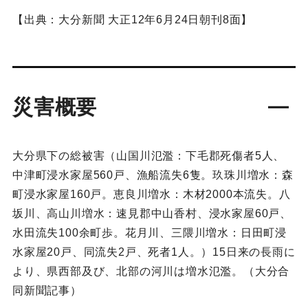
【出典：大分新聞 大正12年6月24日朝刊8面】
災害概要
大分県下の総被害（山国川氾濫：下毛郡死傷者5人、
中津町浸水家屋560戸、漁船流失6隻。玖珠川増水：森
町浸水家屋160戸。恵良川増水：木材2000本流失。八
坂川、高山川増水：速見郡中山香村、浸水家屋60戸、
水田流失100余町歩。花月川、三隈川増水：日田町浸
水家屋20戸、同流失2戸、死者1人。）15日来の長雨に
より、県西部及び、北部の河川は増水氾濫。（大分合
同新聞記事）