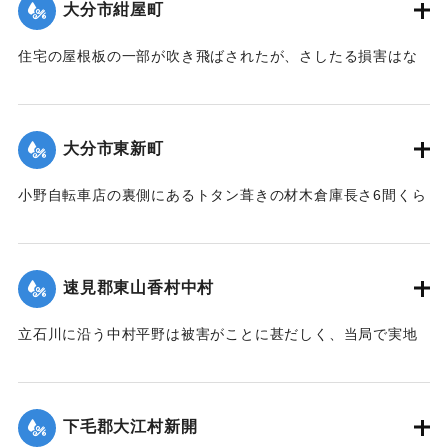
大分市紺屋町
｜固有コード:
00275077
住宅の屋根板の一部が吹き飛ばされたが、さしたる損害はな
かった。
【出典：大分新聞 大正12年6月23日朝刊7面】
大分市東新町
｜固有コード:
00275078
小野自転車店の裏側にあるトタン葺きの材木倉庫長さ6間くら
いは暴風のために倒壊した。
【出典：大分新聞 大正12年6月23日朝刊7面】
速見郡東山香村中村
｜固有コード:
00275079
立石川に沿う中村平野は被害がことに甚だしく、当局で実地
調査の必要があると柴田肘税務署長は、前田直税務課長を従
え、郡長代理の有永技手とともに22日に同村に出張し、村当
局者ならびに地主側にも被害地の実地調査を行った。詳細は
下毛郡大江村新開
不明であるものの、苗が植え付け不能になったものが24,5町