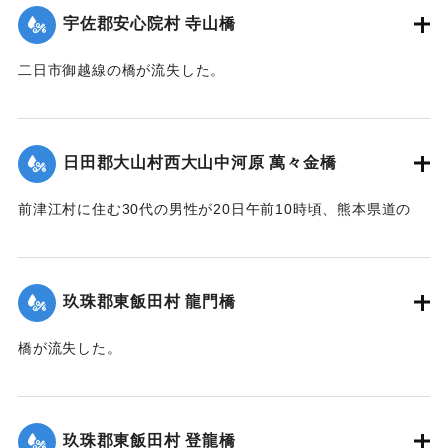
｜固有コード:
00275041
宇佐郡安心院村 寺山橋
二日市御越線の橋が流失した。
【出典：大分新聞 大正12年6月22日 朝刊4面】
｜固有コード:
00275033
日田郡大山村西大山中河原 萬々金橋
前津江村に住む30代の男性が20日午前10時頃、熊本県道の
萬々金橋を通行中、にわかの増水で橋梁とともに押し流さ
れ、生死不明となった。同時に同村の浸水家屋20戸に達し、
空き家2戸を流失。なおこのため大山村～前津江村間の交通は
玖珠郡東飯田村 龍門橋
途絶した。
橋が流失した。
新築の家屋1棟が流失、その他損害があるはずだが交通途絶の
【出典：大分新聞 大正12年6月22日 朝刊4面】
ため詳細不明。
【出典：大分新聞 大正12年6月22日 朝刊4面、朝刊7面】
｜固有コード:
00275035
玖珠郡東飯田村 登龍橋