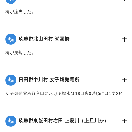
｜固有コード:
00275034
橋が流失した。
【出典：大分新聞 大正12年6月22日 朝刊4面】
｜固有コード:
00275036
玖珠郡北山田村 峯園橋
橋が崩落した。
【出典：大分新聞 大正12年6月22日 朝刊4面】
｜固有コード:
00275037
日田郡中川村 女子畑発電所
女子畑発電所取入口における増水は19日夜9時頃には1丈2尺
の増水を示していたが翌20日午前8時には1丈2尺5寸に達した
が、いまだに被害の情報は入っていない。
【出典：大分新聞 大正12年6月21日 朝刊4面】
玖珠郡東飯田村右田 上段川（上旦川か）