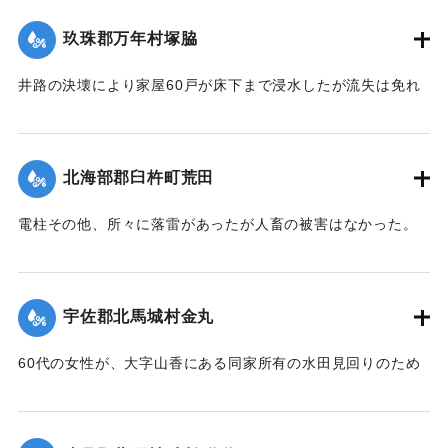
隻が、他のサワラ船に乗って引き上げるべく作業をしていた
雷したが幸いに被害はなかった。20日は朝からさらに土砂降
ところ、船もろとも濁流中に押し流されたが、辛うじて同町
玖珠郡万年村塚脇
りが続き、同日正午前の雨量は1坪面2石5斗におよび、市内上
東山海岸三芳浜に漕ぎ着き無事であった。またもう1隻も乗船
博多町付近の低地では床下の浸水5,60戸に達した。山国川の
したまま流失したが行方不明。
井路の決壊により家屋60戸が床下まで浸水したが流失は免れ
増水は柿坂付近が1丈5尺、下流山国橋は1丈におよび物凄い光
た。
景を呈している。
行方不明を気遣われていた長洲町の男性は付近に繋留してあ
【出典：大分新聞 大正12年6月21日 朝刊4面】
【出典：大分新聞 大正12年6月21日 朝刊4面】
った船に乗っていたので無事であった。また、漁船3隻は押し
北海部郡臼杵町荒田
流されたまま20日午後までには発見されなかった。
｜固有コード:
00275028
｜固有コード:
00275027
【出典：大分新聞 大正12年6月21日 朝刊4面、22日 朝刊4
電柱その他、所々に落雷があったが人畜の被害はなかった。
面】
【出典：大分新聞 大正12年6月21日 朝刊7面】
｜固有コード:
00275026
｜固有コード:
00275019
宇佐郡北馬城村金丸
60代の女性が、大字山香にある同家所有の水田見回りのため
家族3名とともに現場に至り、その女性一人が他の者より一足
先に帰途についたが、自宅付近の小川を渡る際、誤って濁流
に押し流され行方不明となったので村民総出で所在捜査に従