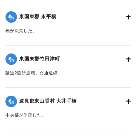
川橋その他、沿岸一帯危険状態に陥り、各消防組総出で警戒
に努めた結果、幸いに人畜にも家屋にも損害はなかったが、
東国東郡 永平橋
田畑等の被害は甚大で、同日判明の分だけでも、20余町歩に
およんだ。
橋が流失した。
【出典：大分新聞 大正12年6月22日 朝刊4面】
【出典：大分新聞 大正12年6月22日 朝刊4面】
｜固有コード:
00275038
｜固有コード:
00275039
東国東郡竹田津町
隧道2箇所崩壊、交通途絶。
【出典：大分新聞 大正12年6月22日 朝刊4面】
｜固有コード:
00275040
速見郡東山香村 大井手橋
中央部が崩落した。
【出典：大分新聞 大正12年6月22日 朝刊4面】