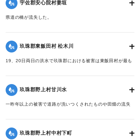
宇佐郡安心院村妻垣
で極めて通行困難である。
【出典：大分新聞 大正12年6月22日 朝刊4面】
県道の橋が流失した。
【出典：大分新聞 大正12年6月22日 朝刊4面】
｜固有コード:
00275054
｜固有コード:
00275046
玖珠郡東飯田村 松木川
19、20日両日の洪水で玖珠郡における被害は東飯田村が最も
甚だしく、松木川に沿う日出生台行き県道はほとんどが破壊
され、川沿いの田地は洗い流されて荒涼を極めている。特に
松木川に架かる橋梁6ヶ所が流失したが、幸いに人畜の死傷は
玖珠郡野上村甘川水
なかった。この地方はおととしの洪水に大被害を被り、よう
やく復旧したばかりのところへ今回の出水をみたことで人心
一昨年以上の被害で道路が洗いつくされたものや田畑の流失
兢々としている。
が甚だしかった。
【出典：大分新聞 大正12年6月22日 朝刊4面】
東飯田方面では松木川の沿岸橋梁が全部流失して、交通途絶
の有様だ。
玖珠郡野上村中村下町
｜固有コード:
00275048