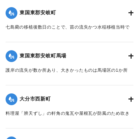
港、橋に流木が流れかかるのを必死になり防御したため、港
東国東郡安岐町
や橋は無事だったが、永年橋はついに流失した。
【出典：大分新聞 大正12年6月24日朝刊8面】
七島藺の移植後数日のことで、苗の流失かつ水稲移植当時で
苗揚げを行っていたため、大半が流失の見込みだが人畜に被
｜固有コード:
00275081
害はなかった。＜浸水家屋 70余戸、浸水田畑 120町歩、流失
田 2町歩＞安岐町内では県費支弁の復旧工事は約2万円くらい
東国東郡安岐町馬場
の見込み。
【出典：大分新聞 大正12年6月24日朝刊8面】
護岸の流失が数か所あり、大きかったものは馬場区の1か所
で、復旧費8000円くらいの見込み。
｜固有コード:
00275082
【出典：大分新聞 大正12年6月24日朝刊8面】
大分市西新町
｜固有コード:
00275083
料理屋「辨天ずし」の軒角の鬼瓦や屋根瓦が防風のため吹き
倒された。
【出典：大分新聞 大正12年6月23日朝刊7面】