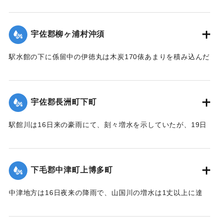
をもって改修の計画を立て、目下内務省当局に申請中である
が、19日午後その天井約2間四方が屋根とともに俄然崩落し
た。
宇佐郡柳ヶ浦村沖須
【出典：大分新聞 大正12年6月21日 朝刊4面】
駅水館の下に係留中の伊徳丸は木炭170俵あまりを積み込んだ
｜固有コード:
00275024
まま19日夜、激流のため押し流された。折柄、長洲港に碇泊
中の県水産課の豊洋丸に数十名の漁夫を載せて同夜12時より
流失船捜査のため同海面沖合に出動したが、暗夜のため捜査
宇佐郡長洲町下町
困難なりしも判明せる分は、流失5隻のうち3隻は長洲町西濱
浦に漂着、2隻が行方不明である。
駅館川は16日来の豪雨にて、刻々増水を示していたが、19日
午後9時半ごろより俄然近年にない大洪水となり、長洲町付近
20日未明にいたって伊徳丸と漁船1隻はいずれも沖合で発見さ
の増水は1丈を示し、同海岸に係留している帆船、ならびに漁
れた。
船は激流のため押し流され、海岸は深夜多数の漁夫が出動
下毛郡中津町上博多町
【出典：大分新聞 大正12年6月21日 朝刊4面、22日 朝刊4
し、一大混雑を呈した。
面】
中津地方は16日夜来の降雨で、山国川の増水は1丈以上に達
字下町海岸の係留船は、漁夫ならびに下町青年団の手で流失
し、出水被害を気遣われていたが、17日から小雨となり、水
｜固有コード:
00275025
防止に努めたるも、ついに漁船大小5隻が流失し、その中の1
量も減じていたところ19日夜来また大雷雨となり数カ所に落