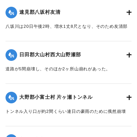
【出典：大分新聞 大正12年6月22日 朝刊4面】
速見郡八坂村友清
｜固有コード:
00275051
八坂川は20日午後2時、増水1丈8尺となり、そのため友清部
落、長瀬部落付近は床上浸水家屋50余戸におよび、堤防が決
壊して八坂村および杵築町の一部の水田100余町歩はさながら
泥海と化したが、挿秧（田植え）前で被害は軽い見込みであ
日田郡大山村西大山野瀬部
る。
【出典：大分新聞 大正12年6月22日 朝刊4面】
道路が5間崩壊し、そのほか2ヶ所山崩れがあった。
【出典：大分新聞 大正12年6月22日 朝刊4面】
｜固有コード:
00275052
｜固有コード:
00275053
大野郡小富士村 片ヶ瀬トンネル
トンネル入り口が約2間くらい連日の豪雨のために俄然崩壊
し、一時は交通途絶の有様となったが、竹田町竹三豊南両自
動車の運転手、10数名が必死になって復旧に務めたので19日
は人馬の通行も安全となったが、目下泥濘約5寸くらいの深さ