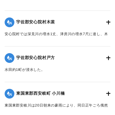
【出典：大分新聞 大正12年6月22日 朝刊4面】
｜固有コード:
00275043
宇佐郡安心院村木裳
安心院村では深見川の増水1丈、津房川の増水7尺に達し、木
裳部落では16戸が浸水した。
【出典：大分新聞 大正12年6月22日 朝刊4面】
宇佐郡安心院村戸方
｜固有コード:
00275044
水田約1町が浸水した。
【出典：大分新聞 大正12年6月22日 朝刊4面】
｜固有コード:
00275045
東国東郡西安岐町 小川橋
東国東郡安岐川は20日朝来の豪雨により、同日正午ごろ俄然
送水1丈3尺余におよび、濁流氾濫して西安岐町小川通り、小