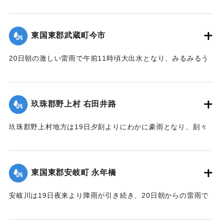
を出たところで、線路の埋没域は長さ14間、幅4間、高さ3間
付けの七島藺、稲をはじめその他山林、道路の被害が少なく
【出典：大分新聞 大正12年6月24日朝刊8面】
で崩壊土砂岩石200坪に達し、これを除けば同時に崩壊してく
なかったが、同日午後3時頃から減水したので村民は愁眉を開
る部分が150坪ほどあり、差し当たり大量の土砂、岩石は直美
いた。
東国東郡武蔵町今市
｜固有コード:
00275084
駅構内、および簾山隧道側に建築用列車を使用して捨ててい
【出典：大分新聞 大正12年6月24日朝刊8面】
るが、原因はやはり先日の雨で亀裂が入ったものらしく、26
20日朝の激しい雷雨で午前11時頃大出水となり、みるみるう
日午前中には多分し復旧できる見込みである。なお列車は依
｜固有コード:
00275085
ちに濁水がいよいよ加わり、流失物は多く、小麦の刈干を流
然運転し、現場は徒歩で連絡しているが、徒歩区間は隧道に
すもの、田植えから帰って自宅が浸水しているのを初めて知
沿って4町あり、7分を要している。大分保線事務所の山口技
るものがいたり、道路、田畑、農作物の被害は著しく、こと
手は「直見駅の付近は一帯に土質が粗悪で過般崩壊したのも
玖珠郡野上村 右田井路
に今市区は被害が一層著しく、道路はさながら川のようで、
直見駅をわずかに距った神ノ原間でした、営業線で300坪も崩
浸水家屋は10数戸に及び、消防青年団会員は出動して警戒に
壊したことなどはあまり他に例がないことです」と語ってい
玖珠郡野上村地方は19日夕刻よりにわかに豪雨となり、刻々
つとめ人心恟々たるものがあったが、午後4時に至り、漸次減
た。
と増水。中村から約5丁後方を通じている右田井路の堤防が切
水し、一同愁眉を開いた。また民家の近くに落雷があったが
れ、中村方面へ全部流出し、浸水家屋は100戸あった。一昨年
【出典：大分新聞 大正12年6月26日朝刊4面】
幸いにも被害はなかった。
の大洪水を思い、人心恟々たる有様だった。なお、人畜に死
東国東郡安岐町 永年橋
【出典：大分新聞 大正12年6月24日朝刊8面】
傷はなかった。
｜固有コード:
00275092
【出典：大分新聞 大正12年6月24日朝刊8面】
安岐川は19日夜来より降雨が引き続き、20日朝からの雷雨で
｜固有コード:
00275086
午前10時頃より刻一刻と増水し、12時には1丈5尺の増水とな
｜固有コード:
00275088
ったため、消防組青年会員は総出となり浸水家屋およびに