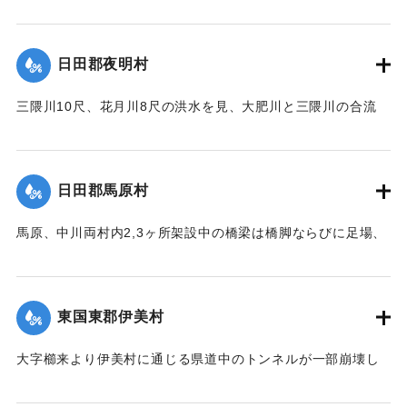
豪雨となり山国川は1丈5尺以上増水し、一方ならず憂慮され
｜固有コード:
00275055
た。これと同時に中津市外豊田村鐘紡支店付近一帯はほとん
ど泥の海と化し、浸水家屋200戸以上に達し、活動常設賓館付
日田郡夜明村
近数十戸は濁流のため、床下を洗われ刻々危険の状態となっ
たので、豊田村では警鐘を乱打して警戒に努め、中津豊田消
三隈川10尺、花月川8尺の洪水を見、大肥川と三隈川の合流
防組合はほとんど全部出動して万一を警戒し、非常な混雑を
点、大肥橋の際の日田・添田線道路の石垣50坪余りが崩壊し
極めた。幸いに午後4時頃よりやや小降りとなり、濁流も漸次
た。
減退したが、いつ出水するかわからないので、同町付近は徹
【出典：大分新聞 大正12年6月22日 朝刊7面】
宵警戒を続けた。21日は朝から小雨模様で一様に愁眉を開い
日田郡馬原村
たが、下毛郡平坦部では大部分田植えしていないため、苗代
｜固有コード:
00275057
の被害はほとんどなかった。
馬原、中川両村内2,3ヶ所架設中の橋梁は橋脚ならびに足場、
そのほか橋材等が流失し、損害が多いはずだが出水のため交
【出典：大分新聞 大正12年6月22日 朝刊7面】
通が途絶、詳細を知ることができない。
｜固有コード:
00275056
【出典：大分新聞 大正12年6月22日 朝刊7面】
東国東郡伊美村
｜固有コード:
00275058
大字櫛来より伊美村に通じる県道中のトンネルが一部崩壊し
たため一時人馬の交通が途絶したがまもなく復旧した。