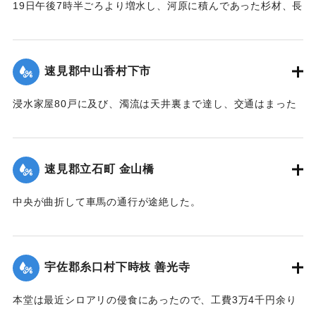
｜固有コード:
00275029
19日午後7時半ごろより増水し、河原に積んであった杉材、長
さ1丈3,4尺のもの約2000本流失、同下流の堤防約20間決壊
し、その付近の田畑およそ1町歩荒廃、下段（下旦か）道路4
間崩壊、恵良川の土橋2個が流失した。
速見郡中山香村下市
【出典：大分新聞 大正12年6月21日 朝刊4面】
浸水家屋80戸に及び、濁流は天井裏まで達し、交通はまった
｜固有コード:
00275030
く途絶したのでわずかに2階に避難する惨状を呈し、青年団消
防組は早くより出動警戒をなし一般避難民へ昼食の炊き出し
を行った。
速見郡立石町 金山橋
【出典：大分新聞 大正12年6月22日 朝刊4面】
中央が曲折して車馬の通行が途絶した。
｜固有コード:
00275031
【出典：大分新聞 大正12年6月22日 朝刊4面】
｜固有コード:
00275032
宇佐郡糸口村下時枝 善光寺
本堂は最近シロアリの侵食にあったので、工費3万4千円余り