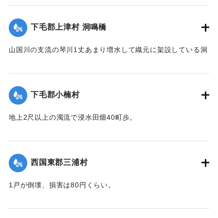
｜固有コード:
00275069
下毛郡上津村 洞鳴橋
山国川の支流の琴川1丈あまり増水して織元に架設している洞
鳴橋（土橋）が流失した。
【出典：大分新聞 大正12年6月23日朝刊7面】
下毛郡小楠村
｜固有コード:
00275070
地上2尺以上の濁流で浸水田畑40町歩。
【出典：大分新聞 大正12年6月23日朝刊7面】
｜固有コード:
00275071
西国東郡三浦村
1戸が倒壊、損害は80円くらい。
【出典：大分新聞 大正12年6月23日朝刊4面】