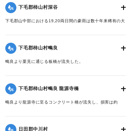
｜固有コード:
00275064
下毛郡柿山村深谷
下毛郡山中部における19,20両日間の豪雨は数十年来稀有の大
雨で、柿山村字深谷付近の県道は58間が決壊して車馬不通と
なった。
【出典：大分新聞 大正12年6月23日朝刊7面】
下毛郡柿山村鴫良
｜固有コード:
00275065
鴫良より栗見に通じる板橋が流失した。
【出典：大分新聞 大正12年6月23日朝刊7面】
｜固有コード:
00275066
下毛郡柿山村鴫良 龍源寺橋
鴫良より龍源寺に至るコンクリート橋が流失し、損害は約
2000円に達した。
【出典：大分新聞 大正12年6月23日朝刊7面】
日田郡中川村