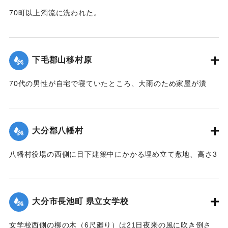
あるとのこと。
70町以上濁流に洗われた。
【出典：大分新聞 大正12年6月24日朝刊8面】
【出典：大分新聞 大正12年6月23日朝刊7面】
｜固有コード:
00275080
｜固有コード:
00275072
下毛郡山移村原
70代の男性が自宅で寝ていたところ、大雨のため家屋が潰
れ、その下敷きとなったところ、付近の人が発見し、救助し
た。
【出典：大分新聞 大正12年6月23日朝刊7面】
大分郡八幡村
｜固有コード:
00275073
八幡村役場の西側に目下建築中にかかる埋め立て敷地、高さ3
間、長さ2間あまりの石垣が崩壊し、柞原参道に突き出し、一
時往来止となっていたが、22日正午頃復旧した。なお同所西
側の石垣に亀裂を生じ、往来が危険になっている。
大分市長池町 県立女学校
【出典：大分新聞 大正12年6月23日朝刊7面】
女学校西側の柳の木（6尺廻り）は21日夜来の風に吹き倒さ