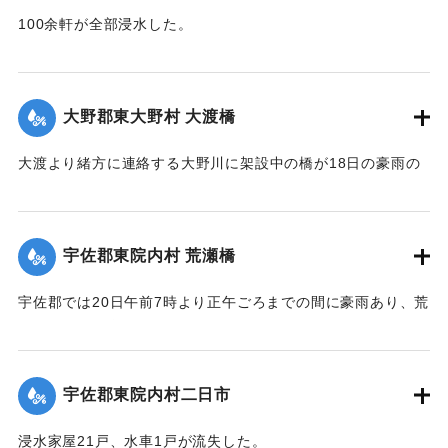
【出典：大分新聞 大正12年6月22日 朝刊4面、6月24日朝刊8
100余軒が全部浸水した。
面】
【出典：大分新聞 大正12年6月22日 朝刊4面】
｜固有コード:
00275047
｜固有コード:
00275049
大野郡東大野村 大渡橋
大渡より緒方に連絡する大野川に架設中の橋が18日の豪雨の
ため俄然崩壊し、全部押し流された。損害約300円くらい。従
業中の朝鮮人は万が一を恐れて従業を拒んでいる。
【出典：大分新聞 大正12年6月22日 朝刊4面】
宇佐郡東院内村 荒瀬橋
｜固有コード:
00275050
宇佐郡では20日午前7時より正午ごろまでの間に豪雨あり、荒
瀬橋付近では増水が2丈となり、村県道および里道4ヶ所が崩
壊。橋梁が2箇所流失した。
【出典：大分新聞 大正12年6月22日 朝刊4面】
宇佐郡東院内村二日市
｜固有コード:
00275042
浸水家屋21戸、水車1戸が流失した。