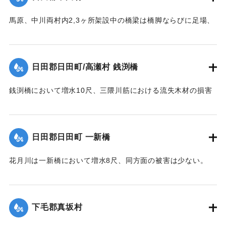
｜固有コード:
00275067
馬原、中川両村内2,3ヶ所架設中の橋梁は橋脚ならびに足場、
そのほか橋材等が流失し、損害が多いはずだが出水のため交
通が途絶、詳細を知ることができない。
【出典：大分新聞 大正12年6月22日 朝刊7面】
日田郡日田町/高瀬村 銭渕橋
｜固有コード:
00275059
銭渕橋において増水10尺、三隈川筋における流失木材の損害
は、おそらく甚大になる見込み。
【出典：大分新聞 大正12年6月22日 朝刊7面】
日田郡日田町 一新橋
｜固有コード:
00275060
花月川は一新橋において増水8尺、同方面の被害は少ない。
【出典：大分新聞 大正12年6月22日 朝刊7面】
｜固有コード:
00275061
下毛郡真坂村