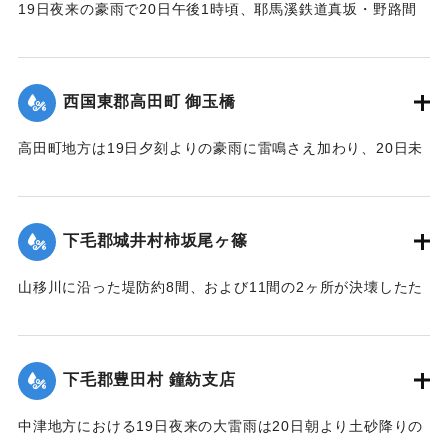
19日夜来の豪雨で20日午後1時頃、耶馬溪鉄道真坂・野路間
の線路に故障を生じ、一時運転不能となったが、応急修理の
結果、ただちに復旧した。
【出典：大分新聞 大正12年6月22日 朝刊7面】
西国東郡高田町 御玉橋
｜固有コード:
00275062
高田町地方は19日夕刻よりの豪雨に雷鳴さえ加わり、20日未
明まで降り続き、坪2石以上の降雨量を見たが、20日も依然止
まずについに桂川は近々30分間くらいの間に、1丈4尺以上の
増水を見るにいたり、橋の架設工事で使用中の機械および小
下毛郡城井村柿坂尾ヶ篠
舟が流失したのをはじめとして沿岸に積載ていた石炭、石
灰、材木など多量流失、損害多額の見込み。
山移川に沿った堤防約8間、および11間の2ヶ所が決壊したた
め同村の住民が保有する田地2反5畝、3畝分がそれぞれ荒蕪地
浸水家屋1戸を出した。
になった。
【出典：大分新聞 大正12年6月22日 朝刊7面、6月23日朝刊4
下毛郡豊田村 鐘紡支店
面】
住民所有の木材、セメント（価格約800円）を流失した。
【出典：大分新聞 大正12年6月22日 朝刊4面、朝刊7面】
中津地方における19日夜来の大雷雨は20日朝より土砂降りの
｜固有コード:
00275063