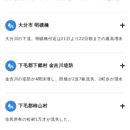
｜固有コード:
00275074
れ、そのため電話線敷線を切断するとともに、同校西側の板
塀約20間は柳のために押し倒され、損害約350円。
【出典：大分新聞 大正12年6月23日朝刊7面】
大分市 明磧橋
｜固有コード:
00275075
大分川の下流、明磧橋付近は21日より22日朝までの最高増水
約4尺にして他に何らの被害なし。
【出典：大分新聞 大正12年6月23日朝刊7面】
下毛郡下郷村 金吉川堤防
｜固有コード:
00275076
金吉川の堤防が4間決壊し、田畑が2反7畝流失、2町歩が浸水
した。
【出典：大分新聞 大正12年6月23日朝刊7面】
下毛郡柿山村
｜固有コード:
00275068
住民所有の松材1万才が流失した。
【出典：大分新聞 大正12年6月23日朝刊7面】