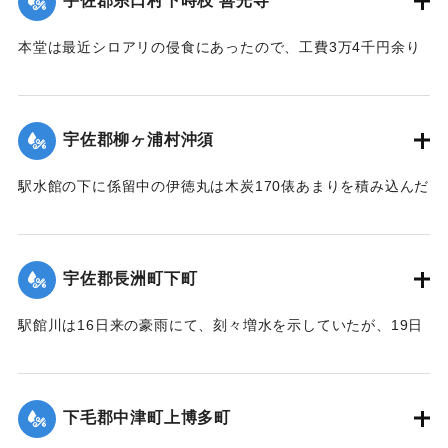
宇佐郡糸口村下時枝 善光寺
本堂は最近シロアリの侵食にあったので、工費3万4千円余り
をもって改修の計画を立て、目下内務省当局に申請中である
が、19日午後その天井約2間四方が屋根とともに俄然崩落し
た。
宇佐郡柳ヶ浦村沖須
【出典：大分新聞 大正12年6月21日 朝刊4面】
駅水館の下に係留中の伊徳丸は木炭170俵あまりを積み込んだ
｜固有コード:
00275024
まま19日夜、激流のため押し流された。折柄、長洲港に碇泊
中の県水産課の豊洋丸に数十名の漁夫を載せて同夜12時より
流失船捜査のため同海面沖合に出動したが、暗夜のため捜査
宇佐郡長洲町下町
困難なりしも判明せる分は、流失5隻のうち3隻は長洲町西濱
浦に漂着、2隻が行方不明である。
駅館川は16日来の豪雨にて、刻々増水を示していたが、19日
午後9時半ごろより俄然近年にない大洪水となり、長洲町付近
20日未明にいたって伊徳丸と漁船1隻はいずれも沖合で発見さ
の増水は1丈を示し、同海岸に係留している帆船、ならびに漁
れた。
船は激流のため押し流され、海岸は深夜多数の漁夫が出動
下毛郡中津町上博多町
【出典：大分新聞 大正12年6月21日 朝刊4面、22日 朝刊4
し、一大混雑を呈した。
面】