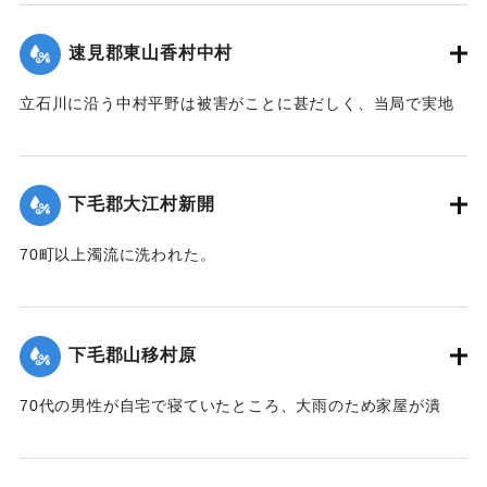
【出典：大分新聞 大正12年6月23日朝刊7面】
速見郡東山香村中村
｜固有コード:
00275079
立石川に沿う中村平野は被害がことに甚だしく、当局で実地
調査の必要があると柴田肘税務署長は、前田直税務課長を従
え、郡長代理の有永技手とともに22日に同村に出張し、村当
局者ならびに地主側にも被害地の実地調査を行った。詳細は
下毛郡大江村新開
不明であるものの、苗が植え付け不能になったものが24,5町
あるとのこと。
70町以上濁流に洗われた。
【出典：大分新聞 大正12年6月24日朝刊8面】
【出典：大分新聞 大正12年6月23日朝刊7面】
｜固有コード:
00275080
｜固有コード:
00275072
下毛郡山移村原
70代の男性が自宅で寝ていたところ、大雨のため家屋が潰
れ、その下敷きとなったところ、付近の人が発見し、救助し
た。