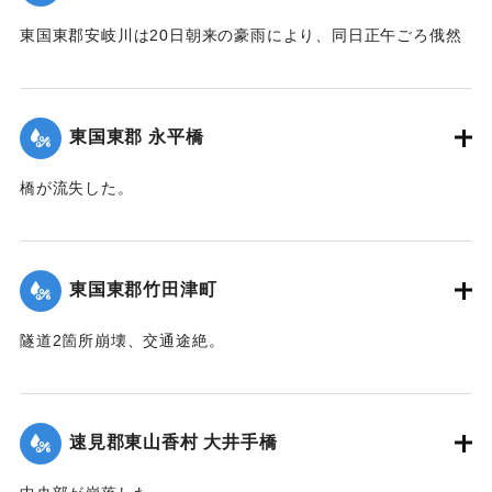
東国東郡安岐川は20日朝来の豪雨により、同日正午ごろ俄然
送水1丈3尺余におよび、濁流氾濫して西安岐町小川通り、小
川橋その他、沿岸一帯危険状態に陥り、各消防組総出で警戒
に努めた結果、幸いに人畜にも家屋にも損害はなかったが、
東国東郡 永平橋
田畑等の被害は甚大で、同日判明の分だけでも、20余町歩に
およんだ。
橋が流失した。
【出典：大分新聞 大正12年6月22日 朝刊4面】
【出典：大分新聞 大正12年6月22日 朝刊4面】
｜固有コード:
00275038
｜固有コード:
00275039
東国東郡竹田津町
隧道2箇所崩壊、交通途絶。
【出典：大分新聞 大正12年6月22日 朝刊4面】
｜固有コード:
00275040
速見郡東山香村 大井手橋