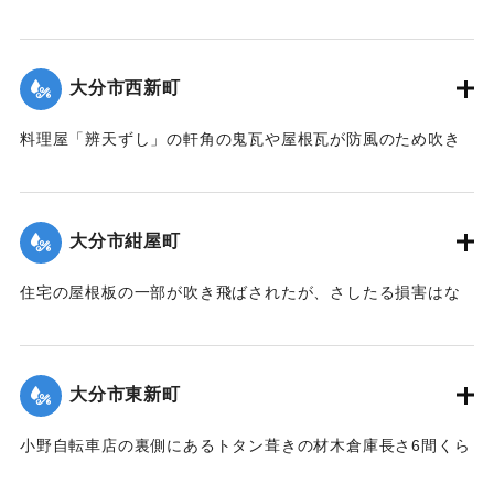
で、復旧費8000円くらいの見込み。
｜固有コード:
00275082
【出典：大分新聞 大正12年6月24日朝刊8面】
大分市西新町
｜固有コード:
00275083
料理屋「辨天ずし」の軒角の鬼瓦や屋根瓦が防風のため吹き
倒された。
【出典：大分新聞 大正12年6月23日朝刊7面】
大分市紺屋町
｜固有コード:
00275077
住宅の屋根板の一部が吹き飛ばされたが、さしたる損害はな
かった。
【出典：大分新聞 大正12年6月23日朝刊7面】
大分市東新町
｜固有コード:
00275078
小野自転車店の裏側にあるトタン葺きの材木倉庫長さ6間くら
いは暴風のために倒壊した。