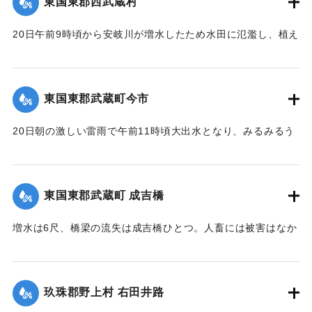
東国東郡西武蔵村
恟々としたが、3時半ごろより減水し始め夕刻には半減した
が、なお雨はやまず、浸水家屋は40棟、損害額は不明だが、
崩壊の現場は直見駅構内を距る2,30間、簾山隧道（102尺）
20日午前9時頃から安岐川が増水したため水田に氾濫し、植え
人畜に死傷はなかった。
を出たところで、線路の埋没域は長さ14間、幅4間、高さ3間
付けの七島藺、稲をはじめその他山林、道路の被害が少なく
【出典：大分新聞 大正12年6月24日朝刊8面】
で崩壊土砂岩石200坪に達し、これを除けば同時に崩壊してく
なかったが、同日午後3時頃から減水したので村民は愁眉を開
る部分が150坪ほどあり、差し当たり大量の土砂、岩石は直美
いた。
東国東郡武蔵町今市
｜固有コード:
00275084
駅構内、および簾山隧道側に建築用列車を使用して捨ててい
【出典：大分新聞 大正12年6月24日朝刊8面】
るが、原因はやはり先日の雨で亀裂が入ったものらしく、26
20日朝の激しい雷雨で午前11時頃大出水となり、みるみるう
日午前中には多分し復旧できる見込みである。なお列車は依
｜固有コード:
00275085
ちに濁水がいよいよ加わり、流失物は多く、小麦の刈干を流
然運転し、現場は徒歩で連絡しているが、徒歩区間は隧道に
すもの、田植えから帰って自宅が浸水しているのを初めて知
沿って4町あり、7分を要している。大分保線事務所の山口技
るものがいたり、道路、田畑、農作物の被害は著しく、こと
手は「直見駅の付近は一帯に土質が粗悪で過般崩壊したのも
東国東郡武蔵町 成吉橋
に今市区は被害が一層著しく、道路はさながら川のようで、
直見駅をわずかに距った神ノ原間でした、営業線で300坪も崩
浸水家屋は10数戸に及び、消防青年団会員は出動して警戒に
壊したことなどはあまり他に例がないことです」と語ってい
増水は6尺、橋梁の流失は成吉橋ひとつ。人畜には被害はなか
つとめ人心恟々たるものがあったが、午後4時に至り、漸次減
た。
った。
水し、一同愁眉を開いた。また民家の近くに落雷があったが
【出典：大分新聞 大正12年6月26日朝刊4面】
【出典：大分新聞 大正12年6月24日朝刊8面】
幸いにも被害はなかった。
玖珠郡野上村 右田井路
【出典：大分新聞 大正12年6月24日朝刊8面】
｜固有コード:
00275092
｜固有コード:
00275087