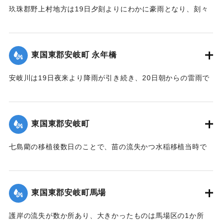
玖珠郡野上村地方は19日夕刻よりにわかに豪雨となり、刻々
｜固有コード:
00275086
と増水。中村から約5丁後方を通じている右田井路の堤防が切
れ、中村方面へ全部流出し、浸水家屋は100戸あった。一昨年
の大洪水を思い、人心恟々たる有様だった。なお、人畜に死
東国東郡安岐町 永年橋
傷はなかった。
【出典：大分新聞 大正12年6月24日朝刊8面】
安岐川は19日夜来より降雨が引き続き、20日朝からの雷雨で
午前10時頃より刻一刻と増水し、12時には1丈5尺の増水とな
｜固有コード:
00275088
ったため、消防組青年会員は総出となり浸水家屋およびに
港、橋に流木が流れかかるのを必死になり防御したため、港
東国東郡安岐町
や橋は無事だったが、永年橋はついに流失した。
【出典：大分新聞 大正12年6月24日朝刊8面】
七島藺の移植後数日のことで、苗の流失かつ水稲移植当時で
苗揚げを行っていたため、大半が流失の見込みだが人畜に被
｜固有コード:
00275081
害はなかった。＜浸水家屋 70余戸、浸水田畑 120町歩、流失
田 2町歩＞安岐町内では県費支弁の復旧工事は約2万円くらい
東国東郡安岐町馬場
の見込み。
【出典：大分新聞 大正12年6月24日朝刊8面】
護岸の流失が数か所あり、大きかったものは馬場区の1か所