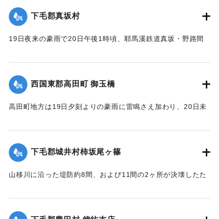
｜固有コード:
00275061
下毛郡真坂村
19日夜来の豪雨で20日午後1時頃、耶馬溪鉄道真坂・野路間
の線路に故障を生じ、一時運転不能となったが、応急修理の
結果、ただちに復旧した。
【出典：大分新聞 大正12年6月22日 朝刊7面】
西国東郡高田町 御玉橋
｜固有コード:
00275062
高田町地方は19日夕刻よりの豪雨に雷鳴さえ加わり、20日未
明まで降り続き、坪2石以上の降雨量を見たが、20日も依然止
まずについに桂川は近々30分間くらいの間に、1丈4尺以上の
増水を見るにいたり、橋の架設工事で使用中の機械および小
下毛郡城井村柿坂尾ヶ篠
舟が流失したのをはじめとして沿岸に積載ていた石炭、石
灰、材木など多量流失、損害多額の見込み。
山移川に沿った堤防約8間、および11間の2ヶ所が決壊したた
め同村の住民が保有する田地2反5畝、3畝分がそれぞれ荒蕪地
浸水家屋1戸を出した。
になった。
【出典：大分新聞 大正12年6月22日 朝刊7面、6月23日朝刊4