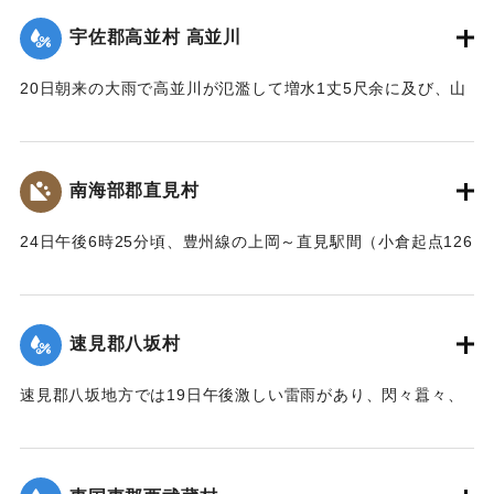
｜固有コード:
00275090
宇佐郡高並村 高並川
｜固有コード:
00275089
20日朝来の大雨で高並川が氾濫して増水1丈5尺余に及び、山
の崩壊、田畑の流失ならびに堰提破壊はもちろん、道路や橋
梁が流失したため、交通はまったくの杜絶の姿となったが、
被害額は目下見込みが立っていない。
南海部郡直見村
【出典：大分新聞 大正12年6月24日朝刊8面】
24日午後6時25分頃、豊州線の上岡～直見駅間（小倉起点126
｜固有コード:
00275091
マイル71チェーン）の簾山隧道南方右側切り取りの土砂、岩
石350坪ほどが俄然崩壊、線路を閉鎖した。そのため同日午後
8時50分佐伯発下り列車は直見駅手前、同じく重岡発午後9時
速見郡八坂村
10分の上り列車は直見駅寄り引き返すのをやむなきに至っ
た。急報によって大分運輸事務所より、武所長以下、笹田運
速見郡八坂地方では19日午後激しい雷雨があり、閃々囂々、
転主任、上田書記、日高営業主任、榎本書記、大分保線事務
夜中もなお降りしきり、翌20日も引き続きの豪雨に数日前か
所より菅野所長および物品掛りが急遽現場に出張。24日夜来
ら水かさが増している八坂川は刻々と増水し、午後2時には約
佐伯保線区員50名、中津保線区よりの応援工夫20名、人足
2丈、明治41年度のの大洪水の記憶を呼び起こして一時は人心
130名、計200余名が必死となって復旧工事を急いでいる。