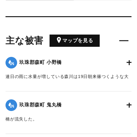
主な被害
マップを見る
玖珠郡森町 小野橋
連日の雨に水量が増している森川は19日朝来篠つくような大
雨が来襲したため、午後7時には出水が最も甚だしく、特に上
流は川も道路も一面の濁流となり、小野、鬼丸の2橋はたちま
ち流失したため、寺々の鐘を乱打し、消防夫は川沿いの家々
玖珠郡森町 鬼丸橋
に馳せ、家財を片付け、材木の始末をするなどなかなかの大
騒ぎとなった。森水電は各所に200燭の電灯を転じ便宜を与え
橋が流失した。
た。
【出典：大分新聞 大正12年6月24日朝刊8面】
【出典：大分新聞 大正12年6月24日朝刊8面】