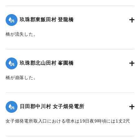
【出典：大分新聞 大正12年6月22日 朝刊4面】
ため詳細不明。
【出典：大分新聞 大正12年6月22日 朝刊4面、朝刊7面】
｜固有コード:
00275035
玖珠郡東飯田村 登龍橋
｜固有コード:
00275034
橋が流失した。
【出典：大分新聞 大正12年6月22日 朝刊4面】
｜固有コード:
00275036
玖珠郡北山田村 峯園橋
橋が崩落した。
【出典：大分新聞 大正12年6月22日 朝刊4面】
｜固有コード:
00275037
日田郡中川村 女子畑発電所
女子畑発電所取入口における増水は19日夜9時頃には1丈2尺
の増水を示していたが翌20日午前8時には1丈2尺5寸に達した
が、いまだに被害の情報は入っていない。