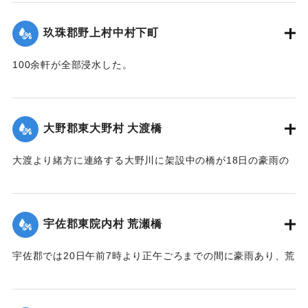
【出典：大分新聞 大正12年6月22日 朝刊4面】
東飯田方面では松木川の沿岸橋梁が全部流失して、交通途絶
の有様だ。
玖珠郡野上村中村下町
｜固有コード:
00275048
【出典：大分新聞 大正12年6月22日 朝刊4面、6月24日朝刊8
100余軒が全部浸水した。
面】
【出典：大分新聞 大正12年6月22日 朝刊4面】
｜固有コード:
00275047
｜固有コード:
00275049
大野郡東大野村 大渡橋
大渡より緒方に連絡する大野川に架設中の橋が18日の豪雨の
ため俄然崩壊し、全部押し流された。損害約300円くらい。従
業中の朝鮮人は万が一を恐れて従業を拒んでいる。
【出典：大分新聞 大正12年6月22日 朝刊4面】
宇佐郡東院内村 荒瀬橋
｜固有コード:
00275050
宇佐郡では20日午前7時より正午ごろまでの間に豪雨あり、荒
瀬橋付近では増水が2丈となり、村県道および里道4ヶ所が崩
壊。橋梁が2箇所流失した。