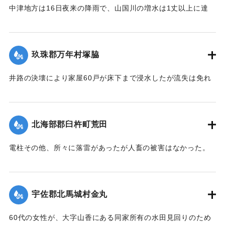
中津地方は16日夜来の降雨で、山国川の増水は1丈以上に達
字下町海岸の係留船は、漁夫ならびに下町青年団の手で流失
し、出水被害を気遣われていたが、17日から小雨となり、水
｜固有コード:
00275025
防止に努めたるも、ついに漁船大小5隻が流失し、その中の1
量も減じていたところ19日夜来また大雷雨となり数カ所に落
隻が、他のサワラ船に乗って引き上げるべく作業をしていた
雷したが幸いに被害はなかった。20日は朝からさらに土砂降
ところ、船もろとも濁流中に押し流されたが、辛うじて同町
玖珠郡万年村塚脇
りが続き、同日正午前の雨量は1坪面2石5斗におよび、市内上
東山海岸三芳浜に漕ぎ着き無事であった。またもう1隻も乗船
博多町付近の低地では床下の浸水5,60戸に達した。山国川の
したまま流失したが行方不明。
井路の決壊により家屋60戸が床下まで浸水したが流失は免れ
増水は柿坂付近が1丈5尺、下流山国橋は1丈におよび物凄い光
た。
景を呈している。
行方不明を気遣われていた長洲町の男性は付近に繋留してあ
【出典：大分新聞 大正12年6月21日 朝刊4面】
【出典：大分新聞 大正12年6月21日 朝刊4面】
った船に乗っていたので無事であった。また、漁船3隻は押し
北海部郡臼杵町荒田
流されたまま20日午後までには発見されなかった。
｜固有コード:
00275028
｜固有コード:
00275027
【出典：大分新聞 大正12年6月21日 朝刊4面、22日 朝刊4
電柱その他、所々に落雷があったが人畜の被害はなかった。
面】
【出典：大分新聞 大正12年6月21日 朝刊7面】
｜固有コード:
00275026
｜固有コード:
00275019
宇佐郡北馬城村金丸
60代の女性が、大字山香にある同家所有の水田見回りのため