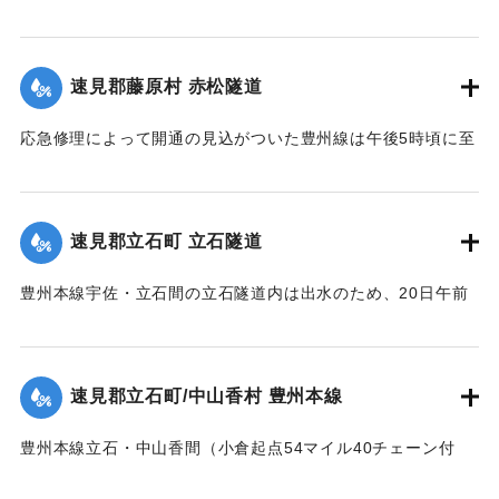
家族3名とともに現場に至り、その女性一人が他の者より一足
先に帰途についたが、自宅付近の小川を渡る際、誤って濁流
に押し流され行方不明となったので村民総出で所在捜査に従
速見郡藤原村 赤松隧道
事した。
応急修理によって開通の見込がついた豊州線は午後5時頃に至
死体は21日午前11時頃、封戸村の青森新田で発見された。
り、杵築、中山香間の赤松隧道が4坪ほど崩壊し、全通を気遣
【出典：大分新聞 大正12年6月21日 朝刊7面、6月23日 朝刊
われたが、まもなく復旧した。
4面】
【出典：大分新聞 大正12年6月21日 朝刊7面】
速見郡立石町 立石隧道
｜固有コード:
00275020
｜固有コード:
00275021
豊州本線宇佐・立石間の立石隧道内は出水のため、20日午前
11時半に枕木が全部浮かび上がり、門司方面穹拱（編集者
注：アーチ）付近の線路上にも右壁土砂2坪崩落した。大分駅
発上り午前11時30分旅客列車をはじめ以後の各列車は中山香
速見郡立石町/中山香村 豊州本線
より先、まったく不通になっていたが、午後1時に至り立石隧
道はようやく復旧した。
豊州本線立石・中山香間（小倉起点54マイル40チェーン付
【出典：大分新聞 大正12年6月21日 朝刊4面】
近）が20間にわたり軌条面まで浸水、目下立石駅長以下、立