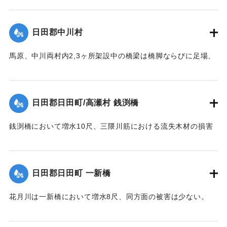
【出典：大分新聞 大正12年6月23日朝刊7面】
日田郡中川村
｜固有コード:
00275067
馬原、中川両村内2,3ヶ所架設中の橋梁は橋脚ならびに足場、
そのほか橋材等が流失し、損害が多いはずだが出水のため交
通が途絶、詳細を知ることができない。
【出典：大分新聞 大正12年6月22日 朝刊7面】
日田郡日田町/高瀬村 銭渕橋
｜固有コード:
00275059
銭渕橋において増水10尺、三隈川筋における流失木材の損害
は、おそらく甚大になる見込み。
【出典：大分新聞 大正12年6月22日 朝刊7面】
日田郡日田町 一新橋
｜固有コード:
00275060
花月川は一新橋において増水8尺、同方面の被害は少ない。
【出典：大分新聞 大正12年6月22日 朝刊7面】