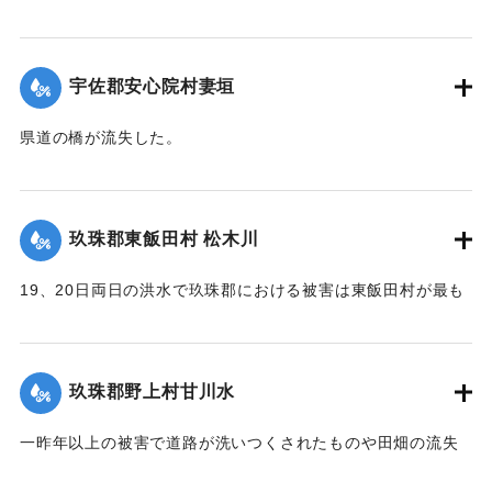
し、一時は交通途絶の有様となったが、竹田町竹三豊南両自
動車の運転手、10数名が必死になって復旧に務めたので19日
は人馬の通行も安全となったが、目下泥濘約5寸くらいの深さ
宇佐郡安心院村妻垣
で極めて通行困難である。
【出典：大分新聞 大正12年6月22日 朝刊4面】
県道の橋が流失した。
【出典：大分新聞 大正12年6月22日 朝刊4面】
｜固有コード:
00275054
｜固有コード:
00275046
玖珠郡東飯田村 松木川
19、20日両日の洪水で玖珠郡における被害は東飯田村が最も
甚だしく、松木川に沿う日出生台行き県道はほとんどが破壊
され、川沿いの田地は洗い流されて荒涼を極めている。特に
松木川に架かる橋梁6ヶ所が流失したが、幸いに人畜の死傷は
玖珠郡野上村甘川水
なかった。この地方はおととしの洪水に大被害を被り、よう
やく復旧したばかりのところへ今回の出水をみたことで人心
一昨年以上の被害で道路が洗いつくされたものや田畑の流失
兢々としている。
が甚だしかった。