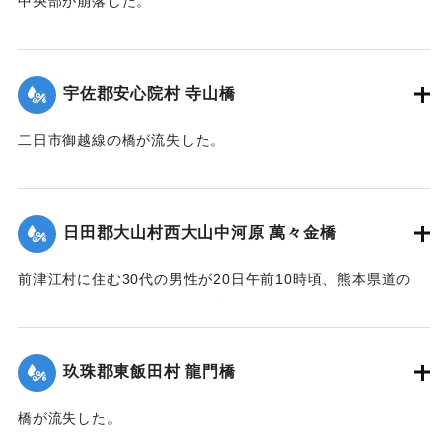
中央部が崩落した。
【出典：大分新聞 大正12年6月22日 朝刊4面】
｜固有コード:
00275041
宇佐郡安心院村 寺山橋
二日市御越線の橋が流失した。
【出典：大分新聞 大正12年6月22日 朝刊4面】
｜固有コード:
00275033
日田郡大山村西大山中河原 萬々金橋
前津江村に住む30代の男性が20日午前10時頃、熊本県道の
萬々金橋を通行中、にわかの増水で橋梁とともに押し流さ
れ、生死不明となった。同時に同村の浸水家屋20戸に達し、
空き家2戸を流失。なおこのため大山村～前津江村間の交通は
玖珠郡東飯田村 龍門橋
途絶した。
橋が流失した。
新築の家屋1棟が流失、その他損害があるはずだが交通途絶の