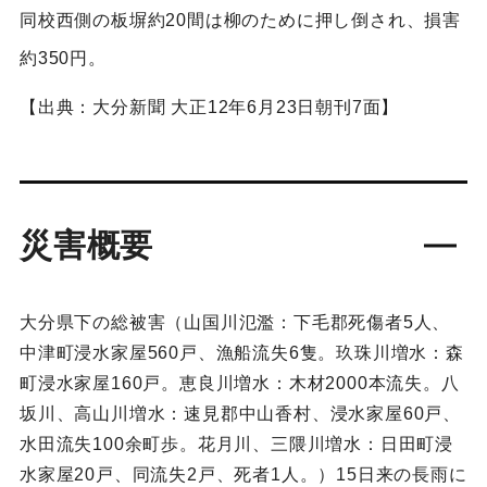
同校西側の板塀約20間は柳のために押し倒され、損害
約350円。
【出典：大分新聞 大正12年6月23日朝刊7面】
災害概要
大分県下の総被害（山国川氾濫：下毛郡死傷者5人、
中津町浸水家屋560戸、漁船流失6隻。玖珠川増水：森
町浸水家屋160戸。恵良川増水：木材2000本流失。八
坂川、高山川増水：速見郡中山香村、浸水家屋60戸、
水田流失100余町歩。花月川、三隈川増水：日田町浸
水家屋20戸、同流失2戸、死者1人。）15日来の長雨に