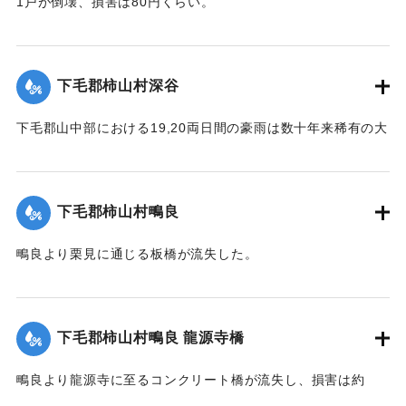
1戸が倒壊、損害は80円くらい。
【出典：大分新聞 大正12年6月23日朝刊4面】
｜固有コード:
00275064
下毛郡柿山村深谷
下毛郡山中部における19,20両日間の豪雨は数十年来稀有の大
雨で、柿山村字深谷付近の県道は58間が決壊して車馬不通と
なった。
【出典：大分新聞 大正12年6月23日朝刊7面】
下毛郡柿山村鴫良
｜固有コード:
00275065
鴫良より栗見に通じる板橋が流失した。
【出典：大分新聞 大正12年6月23日朝刊7面】
｜固有コード:
00275066
下毛郡柿山村鴫良 龍源寺橋
鴫良より龍源寺に至るコンクリート橋が流失し、損害は約
2000円に達した。