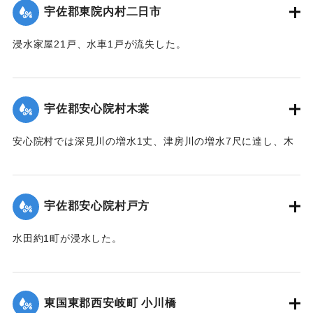
【出典：大分新聞 大正12年6月22日 朝刊4面】
宇佐郡東院内村二日市
｜固有コード:
00275042
浸水家屋21戸、水車1戸が流失した。
【出典：大分新聞 大正12年6月22日 朝刊4面】
｜固有コード:
00275043
宇佐郡安心院村木裳
安心院村では深見川の増水1丈、津房川の増水7尺に達し、木
裳部落では16戸が浸水した。
【出典：大分新聞 大正12年6月22日 朝刊4面】
宇佐郡安心院村戸方
｜固有コード:
00275044
水田約1町が浸水した。
【出典：大分新聞 大正12年6月22日 朝刊4面】
｜固有コード:
00275045
東国東郡西安岐町 小川橋