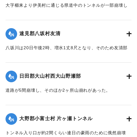
｜固有コード:
00275058
大字櫛来より伊美村に通じる県道中のトンネルが一部崩壊し
たため一時人馬の交通が途絶したがまもなく復旧した。
【出典：大分新聞 大正12年6月22日 朝刊4面】
速見郡八坂村友清
｜固有コード:
00275051
八坂川は20日午後2時、増水1丈8尺となり、そのため友清部
落、長瀬部落付近は床上浸水家屋50余戸におよび、堤防が決
壊して八坂村および杵築町の一部の水田100余町歩はさながら
泥海と化したが、挿秧（田植え）前で被害は軽い見込みであ
日田郡大山村西大山野瀬部
る。
【出典：大分新聞 大正12年6月22日 朝刊4面】
道路が5間崩壊し、そのほか2ヶ所山崩れがあった。
【出典：大分新聞 大正12年6月22日 朝刊4面】
｜固有コード:
00275052
｜固有コード:
00275053
大野郡小富士村 片ヶ瀬トンネル
トンネル入り口が約2間くらい連日の豪雨のために俄然崩壊