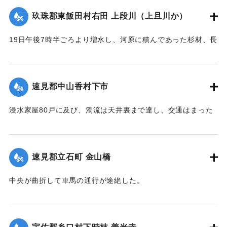
【出典：大分新聞 大正12年6月21日 朝刊4面】
玖珠郡東飯田村右田 上段川（上旦川か）
｜固有コード:
00275029
19日午後7時半ごろより増水し、河原に積んであった杉材、長
さ1丈3,4尺のもの約2000本流失、同下流の堤防約20間決壊
し、その付近の田畑およそ1町歩荒廃、下段（下旦か）道路4
間崩壊、恵良川の土橋2個が流失した。
速見郡中山香村下市
【出典：大分新聞 大正12年6月21日 朝刊4面】
浸水家屋80戸に及び、濁流は天井裏まで達し、交通はまった
｜固有コード:
00275030
く途絶したのでわずかに2階に避難する惨状を呈し、青年団消
防組は早くより出動警戒をなし一般避難民へ昼食の炊き出し
を行った。
速見郡立石町 金山橋
【出典：大分新聞 大正12年6月22日 朝刊4面】
中央が曲折して車馬の通行が途絶した。
｜固有コード:
00275031
【出典：大分新聞 大正12年6月22日 朝刊4面】
｜固有コード:
00275032