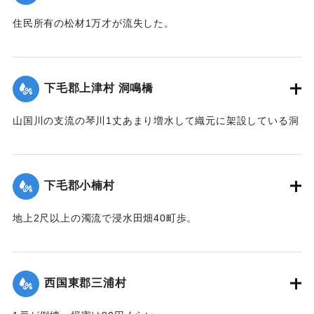
｜固有コード:
00275068
住民所有の松材1万才が流失した。
【出典：大分新聞 大正12年6月23日朝刊7面】
｜固有コード:
00275069
下毛郡上津村 洞鳴橋
山国川の支流の琴川1丈あまり増水して織元に架設している洞
鳴橋（土橋）が流失した。
【出典：大分新聞 大正12年6月23日朝刊7面】
下毛郡小楠村
｜固有コード:
00275070
地上2尺以上の濁流で浸水田畑40町歩。
【出典：大分新聞 大正12年6月23日朝刊7面】
｜固有コード:
00275071
西国東郡三浦村