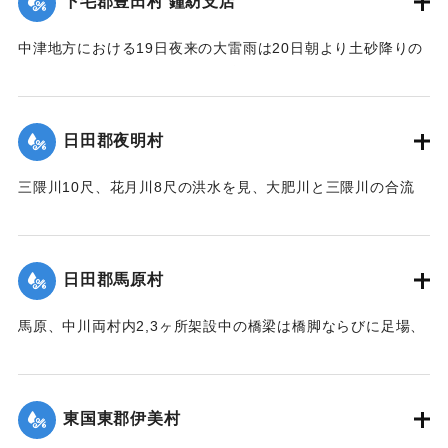
下毛郡豊田村 鐘紡支店
面】
住民所有の木材、セメント（価格約800円）を流失した。
【出典：大分新聞 大正12年6月22日 朝刊4面、朝刊7面】
中津地方における19日夜来の大雷雨は20日朝より土砂降りの
｜固有コード:
00275063
豪雨となり山国川は1丈5尺以上増水し、一方ならず憂慮され
｜固有コード:
00275055
た。これと同時に中津市外豊田村鐘紡支店付近一帯はほとん
ど泥の海と化し、浸水家屋200戸以上に達し、活動常設賓館付
日田郡夜明村
近数十戸は濁流のため、床下を洗われ刻々危険の状態となっ
たので、豊田村では警鐘を乱打して警戒に努め、中津豊田消
三隈川10尺、花月川8尺の洪水を見、大肥川と三隈川の合流
防組合はほとんど全部出動して万一を警戒し、非常な混雑を
点、大肥橋の際の日田・添田線道路の石垣50坪余りが崩壊し
極めた。幸いに午後4時頃よりやや小降りとなり、濁流も漸次
た。
減退したが、いつ出水するかわからないので、同町付近は徹
【出典：大分新聞 大正12年6月22日 朝刊7面】
宵警戒を続けた。21日は朝から小雨模様で一様に愁眉を開い
日田郡馬原村
たが、下毛郡平坦部では大部分田植えしていないため、苗代
｜固有コード:
00275057
の被害はほとんどなかった。
馬原、中川両村内2,3ヶ所架設中の橋梁は橋脚ならびに足場、
そのほか橋材等が流失し、損害が多いはずだが出水のため交
【出典：大分新聞 大正12年6月22日 朝刊7面】
通が途絶、詳細を知ることができない。
｜固有コード:
00275056
【出典：大分新聞 大正12年6月22日 朝刊7面】
東国東郡伊美村