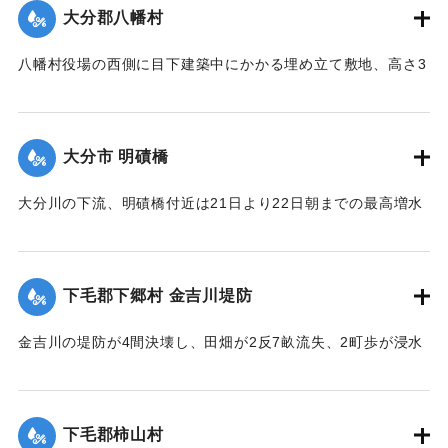
【出典：大分新聞 大正12年6月23日朝刊7面】
大分郡八幡村
｜固有コード:
00275073
八幡村役場の西側に目下建築中にかかる埋め立て敷地、高さ3
間、長さ2間あまりの石垣が崩壊し、柞原参道に突き出し、一
時往来止となっていたが、22日正午頃復旧した。なお同所西
側の石垣に亀裂を生じ、往来が危険になっている。
大分市 明磧橋
【出典：大分新聞 大正12年6月23日朝刊7面】
大分川の下流、明磧橋付近は21日より22日朝までの最高増水
｜固有コード:
00275074
約4尺にして他に何らの被害なし。
【出典：大分新聞 大正12年6月23日朝刊7面】
下毛郡下郷村 金吉川堤防
｜固有コード:
00275076
金吉川の堤防が4間決壊し、田畑が2反7畝流失、2町歩が浸水
した。
【出典：大分新聞 大正12年6月23日朝刊7面】
下毛郡柿山村