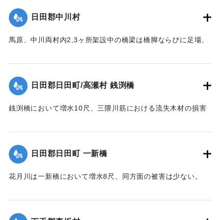
【出典：大分新聞 大正12年6月23日朝刊7面】
日田郡中川村
｜固有コード:
00275067
馬原、中川両村内2,3ヶ所架設中の橋梁は橋脚ならびに足場、
そのほか橋材等が流失し、損害が多いはずだが出水のため交
通が途絶、詳細を知ることができない。
【出典：大分新聞 大正12年6月22日 朝刊7面】
日田郡日田町/高瀬村 銭渕橋
｜固有コード:
00275059
銭渕橋において増水10尺、三隈川筋における流失木材の損害
は、おそらく甚大になる見込み。
【出典：大分新聞 大正12年6月22日 朝刊7面】
日田郡日田町 一新橋
｜固有コード:
00275060
花月川は一新橋において増水8尺、同方面の被害は少ない。
【出典：大分新聞 大正12年6月22日 朝刊7面】
｜固有コード:
00275061