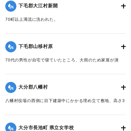
局者ならびに地主側にも被害地の実地調査を行った。詳細は
下毛郡大江村新開
不明であるものの、苗が植え付け不能になったものが24,5町
あるとのこと。
70町以上濁流に洗われた。
【出典：大分新聞 大正12年6月24日朝刊8面】
【出典：大分新聞 大正12年6月23日朝刊7面】
｜固有コード:
00275080
｜固有コード:
00275072
下毛郡山移村原
70代の男性が自宅で寝ていたところ、大雨のため家屋が潰
れ、その下敷きとなったところ、付近の人が発見し、救助し
た。
【出典：大分新聞 大正12年6月23日朝刊7面】
大分郡八幡村
｜固有コード:
00275073
八幡村役場の西側に目下建築中にかかる埋め立て敷地、高さ3
間、長さ2間あまりの石垣が崩壊し、柞原参道に突き出し、一
時往来止となっていたが、22日正午頃復旧した。なお同所西
側の石垣に亀裂を生じ、往来が危険になっている。
大分市長池町 県立女学校