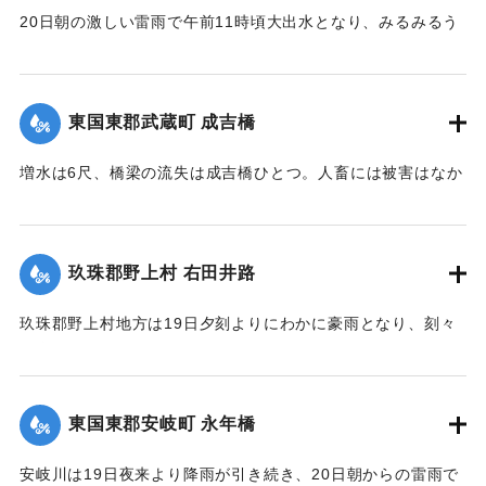
るが、原因はやはり先日の雨で亀裂が入ったものらしく、26
20日朝の激しい雷雨で午前11時頃大出水となり、みるみるう
日午前中には多分し復旧できる見込みである。なお列車は依
｜固有コード:
00275085
ちに濁水がいよいよ加わり、流失物は多く、小麦の刈干を流
然運転し、現場は徒歩で連絡しているが、徒歩区間は隧道に
すもの、田植えから帰って自宅が浸水しているのを初めて知
沿って4町あり、7分を要している。大分保線事務所の山口技
るものがいたり、道路、田畑、農作物の被害は著しく、こと
手は「直見駅の付近は一帯に土質が粗悪で過般崩壊したのも
東国東郡武蔵町 成吉橋
に今市区は被害が一層著しく、道路はさながら川のようで、
直見駅をわずかに距った神ノ原間でした、営業線で300坪も崩
浸水家屋は10数戸に及び、消防青年団会員は出動して警戒に
壊したことなどはあまり他に例がないことです」と語ってい
増水は6尺、橋梁の流失は成吉橋ひとつ。人畜には被害はなか
つとめ人心恟々たるものがあったが、午後4時に至り、漸次減
た。
った。
水し、一同愁眉を開いた。また民家の近くに落雷があったが
【出典：大分新聞 大正12年6月26日朝刊4面】
【出典：大分新聞 大正12年6月24日朝刊8面】
幸いにも被害はなかった。
玖珠郡野上村 右田井路
【出典：大分新聞 大正12年6月24日朝刊8面】
｜固有コード:
00275092
｜固有コード:
00275087
玖珠郡野上村地方は19日夕刻よりにわかに豪雨となり、刻々
｜固有コード:
00275086
と増水。中村から約5丁後方を通じている右田井路の堤防が切
れ、中村方面へ全部流出し、浸水家屋は100戸あった。一昨年
の大洪水を思い、人心恟々たる有様だった。なお、人畜に死
東国東郡安岐町 永年橋
傷はなかった。
【出典：大分新聞 大正12年6月24日朝刊8面】
安岐川は19日夜来より降雨が引き続き、20日朝からの雷雨で