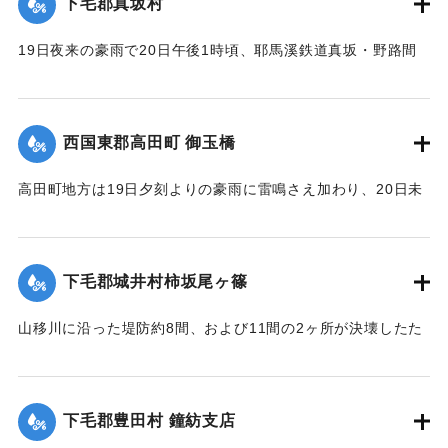
下毛郡真坂村
19日夜来の豪雨で20日午後1時頃、耶馬溪鉄道真坂・野路間
の線路に故障を生じ、一時運転不能となったが、応急修理の
結果、ただちに復旧した。
【出典：大分新聞 大正12年6月22日 朝刊7面】
西国東郡高田町 御玉橋
｜固有コード:
00275062
高田町地方は19日夕刻よりの豪雨に雷鳴さえ加わり、20日未
明まで降り続き、坪2石以上の降雨量を見たが、20日も依然止
まずについに桂川は近々30分間くらいの間に、1丈4尺以上の
増水を見るにいたり、橋の架設工事で使用中の機械および小
下毛郡城井村柿坂尾ヶ篠
舟が流失したのをはじめとして沿岸に積載ていた石炭、石
灰、材木など多量流失、損害多額の見込み。
山移川に沿った堤防約8間、および11間の2ヶ所が決壊したた
め同村の住民が保有する田地2反5畝、3畝分がそれぞれ荒蕪地
浸水家屋1戸を出した。
になった。
【出典：大分新聞 大正12年6月22日 朝刊7面、6月23日朝刊4
下毛郡豊田村 鐘紡支店
面】
住民所有の木材、セメント（価格約800円）を流失した。