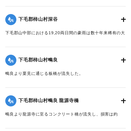
【出典：大分新聞 大正12年6月23日朝刊4面】
｜固有コード:
00275064
下毛郡柿山村深谷
下毛郡山中部における19,20両日間の豪雨は数十年来稀有の大
雨で、柿山村字深谷付近の県道は58間が決壊して車馬不通と
なった。
【出典：大分新聞 大正12年6月23日朝刊7面】
下毛郡柿山村鴫良
｜固有コード:
00275065
鴫良より栗見に通じる板橋が流失した。
【出典：大分新聞 大正12年6月23日朝刊7面】
｜固有コード:
00275066
下毛郡柿山村鴫良 龍源寺橋
鴫良より龍源寺に至るコンクリート橋が流失し、損害は約
2000円に達した。