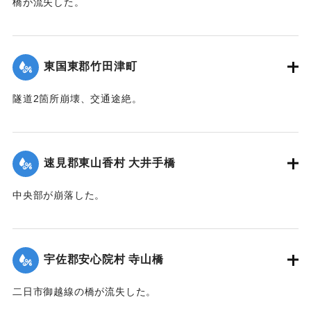
橋が流失した。
【出典：大分新聞 大正12年6月22日 朝刊4面】
【出典：大分新聞 大正12年6月22日 朝刊4面】
｜固有コード:
00275038
｜固有コード:
00275039
東国東郡竹田津町
隧道2箇所崩壊、交通途絶。
【出典：大分新聞 大正12年6月22日 朝刊4面】
｜固有コード:
00275040
速見郡東山香村 大井手橋
中央部が崩落した。
【出典：大分新聞 大正12年6月22日 朝刊4面】
｜固有コード:
00275041
宇佐郡安心院村 寺山橋
二日市御越線の橋が流失した。