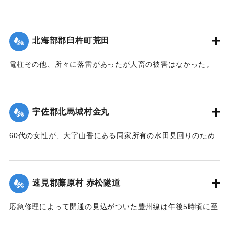
た。
景を呈している。
行方不明を気遣われていた長洲町の男性は付近に繋留してあ
【出典：大分新聞 大正12年6月21日 朝刊4面】
【出典：大分新聞 大正12年6月21日 朝刊4面】
った船に乗っていたので無事であった。また、漁船3隻は押し
北海部郡臼杵町荒田
流されたまま20日午後までには発見されなかった。
｜固有コード:
00275028
｜固有コード:
00275027
【出典：大分新聞 大正12年6月21日 朝刊4面、22日 朝刊4
電柱その他、所々に落雷があったが人畜の被害はなかった。
面】
【出典：大分新聞 大正12年6月21日 朝刊7面】
｜固有コード:
00275026
｜固有コード:
00275019
宇佐郡北馬城村金丸
60代の女性が、大字山香にある同家所有の水田見回りのため
家族3名とともに現場に至り、その女性一人が他の者より一足
先に帰途についたが、自宅付近の小川を渡る際、誤って濁流
に押し流され行方不明となったので村民総出で所在捜査に従
速見郡藤原村 赤松隧道
事した。
応急修理によって開通の見込がついた豊州線は午後5時頃に至
死体は21日午前11時頃、封戸村の青森新田で発見された。
り、杵築、中山香間の赤松隧道が4坪ほど崩壊し、全通を気遣