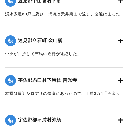
速見郡中山香村下市
【出典：大分新聞 大正12年6月21日 朝刊4面】
浸水家屋80戸に及び、濁流は天井裏まで達し、交通はまった
｜固有コード:
00275030
く途絶したのでわずかに2階に避難する惨状を呈し、青年団消
防組は早くより出動警戒をなし一般避難民へ昼食の炊き出し
を行った。
速見郡立石町 金山橋
【出典：大分新聞 大正12年6月22日 朝刊4面】
中央が曲折して車馬の通行が途絶した。
｜固有コード:
00275031
【出典：大分新聞 大正12年6月22日 朝刊4面】
｜固有コード:
00275032
宇佐郡糸口村下時枝 善光寺
本堂は最近シロアリの侵食にあったので、工費3万4千円余り
をもって改修の計画を立て、目下内務省当局に申請中である
が、19日午後その天井約2間四方が屋根とともに俄然崩落し
た。
宇佐郡柳ヶ浦村沖須
【出典：大分新聞 大正12年6月21日 朝刊4面】