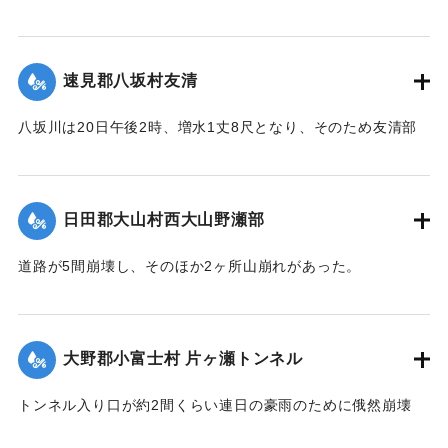
たため一時人馬の交通が途絶したがまもなく復旧した。
【出典：大分新聞 大正12年6月22日 朝刊4面】
速見郡八坂村友清
｜固有コード:
00275051
八坂川は20日午後2時、増水1丈8尺となり、そのため友清部
落、長瀬部落付近は床上浸水家屋50余戸におよび、堤防が決
壊して八坂村および杵築町の一部の水田100余町歩はさながら
泥海と化したが、挿秧（田植え）前で被害は軽い見込みであ
日田郡大山村西大山野瀬部
る。
【出典：大分新聞 大正12年6月22日 朝刊4面】
道路が5間崩壊し、そのほか2ヶ所山崩れがあった。
【出典：大分新聞 大正12年6月22日 朝刊4面】
｜固有コード:
00275052
｜固有コード:
00275053
大野郡小富士村 片ヶ瀬トンネル
トンネル入り口が約2間くらい連日の豪雨のために俄然崩壊
し、一時は交通途絶の有様となったが、竹田町竹三豊南両自