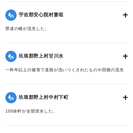
動車の運転手、10数名が必死になって復旧に務めたので19日
は人馬の通行も安全となったが、目下泥濘約5寸くらいの深さ
宇佐郡安心院村妻垣
で極めて通行困難である。
【出典：大分新聞 大正12年6月22日 朝刊4面】
県道の橋が流失した。
【出典：大分新聞 大正12年6月22日 朝刊4面】
｜固有コード:
00275054
｜固有コード:
00275046
玖珠郡野上村甘川水
一昨年以上の被害で道路が洗いつくされたものや田畑の流失
が甚だしかった。
【出典：大分新聞 大正12年6月22日 朝刊4面】
玖珠郡野上村中村下町
｜固有コード:
00275048
100余軒が全部浸水した。
【出典：大分新聞 大正12年6月22日 朝刊4面】