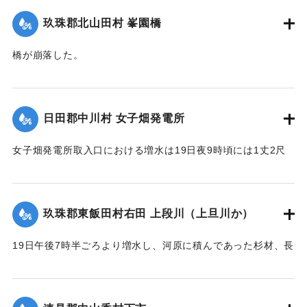
｜固有コード:
00275036
玖珠郡北山田村 峯園橋
橋が崩落した。
【出典：大分新聞 大正12年6月22日 朝刊4面】
｜固有コード:
00275037
日田郡中川村 女子畑発電所
女子畑発電所取入口における増水は19日夜9時頃には1丈2尺
の増水を示していたが翌20日午前8時には1丈2尺5寸に達した
が、いまだに被害の情報は入っていない。
【出典：大分新聞 大正12年6月21日 朝刊4面】
玖珠郡東飯田村右田 上段川（上旦川か）
｜固有コード:
00275029
19日午後7時半ごろより増水し、河原に積んであった杉材、長
さ1丈3,4尺のもの約2000本流失、同下流の堤防約20間決壊
し、その付近の田畑およそ1町歩荒廃、下段（下旦か）道路4
間崩壊、恵良川の土橋2個が流失した。