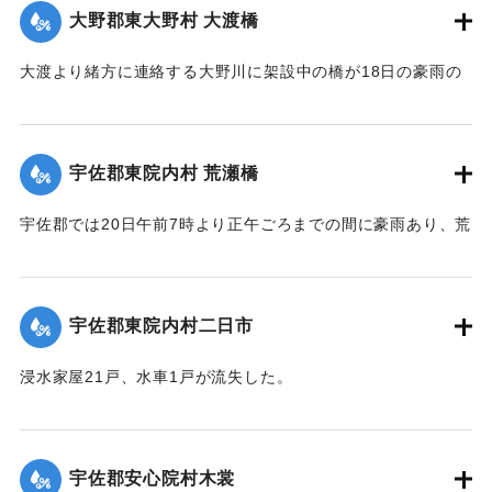
｜固有コード:
00275049
大野郡東大野村 大渡橋
大渡より緒方に連絡する大野川に架設中の橋が18日の豪雨の
ため俄然崩壊し、全部押し流された。損害約300円くらい。従
業中の朝鮮人は万が一を恐れて従業を拒んでいる。
【出典：大分新聞 大正12年6月22日 朝刊4面】
宇佐郡東院内村 荒瀬橋
｜固有コード:
00275050
宇佐郡では20日午前7時より正午ごろまでの間に豪雨あり、荒
瀬橋付近では増水が2丈となり、村県道および里道4ヶ所が崩
壊。橋梁が2箇所流失した。
【出典：大分新聞 大正12年6月22日 朝刊4面】
宇佐郡東院内村二日市
｜固有コード:
00275042
浸水家屋21戸、水車1戸が流失した。
【出典：大分新聞 大正12年6月22日 朝刊4面】
｜固有コード:
00275043
宇佐郡安心院村木裳