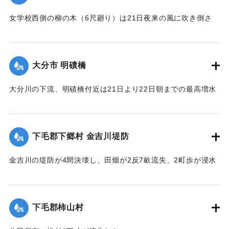
【出典：大分新聞 大正12年6月23日朝刊7面】
女学校西側の柳の木（6尺廻り）は21日夜来の風に吹き倒さ
｜固有コード:
00275074
れ、そのため電話線敷線を切断するとともに、同校西側の板
塀約20間は柳のために押し倒され、損害約350円。
【出典：大分新聞 大正12年6月23日朝刊7面】
大分市 明磧橋
｜固有コード:
00275075
大分川の下流、明磧橋付近は21日より22日朝までの最高増水
約4尺にして他に何らの被害なし。
【出典：大分新聞 大正12年6月23日朝刊7面】
下毛郡下郷村 金吉川堤防
｜固有コード:
00275076
金吉川の堤防が4間決壊し、田畑が2反7畝流失、2町歩が浸水
した。
【出典：大分新聞 大正12年6月23日朝刊7面】
下毛郡柿山村
｜固有コード:
00275068