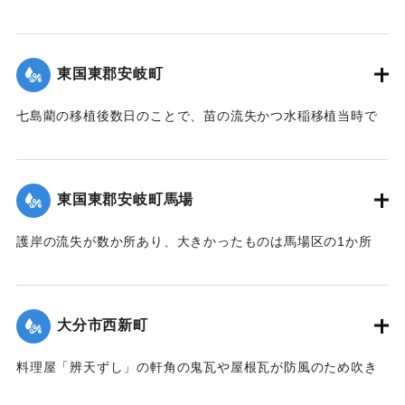
午前10時頃より刻一刻と増水し、12時には1丈5尺の増水とな
｜固有コード:
00275088
ったため、消防組青年会員は総出となり浸水家屋およびに
港、橋に流木が流れかかるのを必死になり防御したため、港
東国東郡安岐町
や橋は無事だったが、永年橋はついに流失した。
【出典：大分新聞 大正12年6月24日朝刊8面】
七島藺の移植後数日のことで、苗の流失かつ水稲移植当時で
苗揚げを行っていたため、大半が流失の見込みだが人畜に被
｜固有コード:
00275081
害はなかった。＜浸水家屋 70余戸、浸水田畑 120町歩、流失
田 2町歩＞安岐町内では県費支弁の復旧工事は約2万円くらい
東国東郡安岐町馬場
の見込み。
【出典：大分新聞 大正12年6月24日朝刊8面】
護岸の流失が数か所あり、大きかったものは馬場区の1か所
で、復旧費8000円くらいの見込み。
｜固有コード:
00275082
【出典：大分新聞 大正12年6月24日朝刊8面】
大分市西新町
｜固有コード:
00275083
料理屋「辨天ずし」の軒角の鬼瓦や屋根瓦が防風のため吹き
倒された。