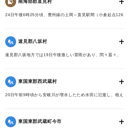
南海部郡直見村
【出典：大分新聞 大正12年6月24日朝刊8面】
24日午後6時25分頃、豊州線の上岡～直見駅間（小倉起点126
｜固有コード:
00275091
マイル71チェーン）の簾山隧道南方右側切り取りの土砂、岩
石350坪ほどが俄然崩壊、線路を閉鎖した。そのため同日午後
8時50分佐伯発下り列車は直見駅手前、同じく重岡発午後9時
速見郡八坂村
10分の上り列車は直見駅寄り引き返すのをやむなきに至っ
た。急報によって大分運輸事務所より、武所長以下、笹田運
速見郡八坂地方では19日午後激しい雷雨があり、閃々囂々、
転主任、上田書記、日高営業主任、榎本書記、大分保線事務
夜中もなお降りしきり、翌20日も引き続きの豪雨に数日前か
所より菅野所長および物品掛りが急遽現場に出張。24日夜来
ら水かさが増している八坂川は刻々と増水し、午後2時には約
佐伯保線区員50名、中津保線区よりの応援工夫20名、人足
2丈、明治41年度のの大洪水の記憶を呼び起こして一時は人心
130名、計200余名が必死となって復旧工事を急いでいる。
東国東郡西武蔵村
恟々としたが、3時半ごろより減水し始め夕刻には半減した
が、なお雨はやまず、浸水家屋は40棟、損害額は不明だが、
崩壊の現場は直見駅構内を距る2,30間、簾山隧道（102尺）
20日午前9時頃から安岐川が増水したため水田に氾濫し、植え
人畜に死傷はなかった。
を出たところで、線路の埋没域は長さ14間、幅4間、高さ3間
付けの七島藺、稲をはじめその他山林、道路の被害が少なく
【出典：大分新聞 大正12年6月24日朝刊8面】
で崩壊土砂岩石200坪に達し、これを除けば同時に崩壊してく
なかったが、同日午後3時頃から減水したので村民は愁眉を開
る部分が150坪ほどあり、差し当たり大量の土砂、岩石は直美
いた。
東国東郡武蔵町今市
｜固有コード:
00275084
駅構内、および簾山隧道側に建築用列車を使用して捨ててい
【出典：大分新聞 大正12年6月24日朝刊8面】