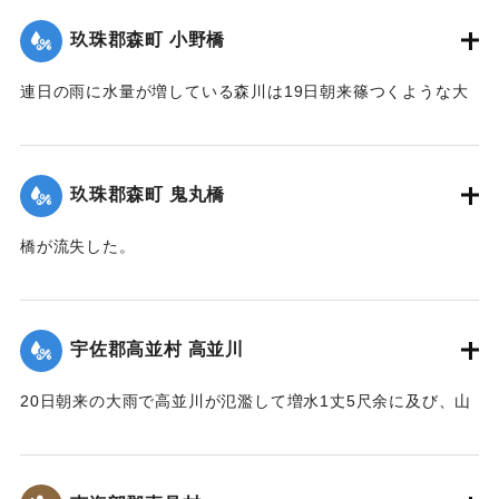
玖珠郡森町 小野橋
連日の雨に水量が増している森川は19日朝来篠つくような大
雨が来襲したため、午後7時には出水が最も甚だしく、特に上
流は川も道路も一面の濁流となり、小野、鬼丸の2橋はたちま
ち流失したため、寺々の鐘を乱打し、消防夫は川沿いの家々
玖珠郡森町 鬼丸橋
に馳せ、家財を片付け、材木の始末をするなどなかなかの大
騒ぎとなった。森水電は各所に200燭の電灯を転じ便宜を与え
橋が流失した。
た。
【出典：大分新聞 大正12年6月24日朝刊8面】
【出典：大分新聞 大正12年6月24日朝刊8面】
｜固有コード:
00275090
宇佐郡高並村 高並川
｜固有コード:
00275089
20日朝来の大雨で高並川が氾濫して増水1丈5尺余に及び、山
の崩壊、田畑の流失ならびに堰提破壊はもちろん、道路や橋
梁が流失したため、交通はまったくの杜絶の姿となったが、
被害額は目下見込みが立っていない。