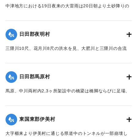
【出典：大分新聞 大正12年6月22日 朝刊4面、朝刊7面】
中津地方における19日夜来の大雷雨は20日朝より土砂降りの
｜固有コード:
00275063
豪雨となり山国川は1丈5尺以上増水し、一方ならず憂慮され
｜固有コード:
00275055
た。これと同時に中津市外豊田村鐘紡支店付近一帯はほとん
ど泥の海と化し、浸水家屋200戸以上に達し、活動常設賓館付
日田郡夜明村
近数十戸は濁流のため、床下を洗われ刻々危険の状態となっ
たので、豊田村では警鐘を乱打して警戒に努め、中津豊田消
三隈川10尺、花月川8尺の洪水を見、大肥川と三隈川の合流
防組合はほとんど全部出動して万一を警戒し、非常な混雑を
点、大肥橋の際の日田・添田線道路の石垣50坪余りが崩壊し
極めた。幸いに午後4時頃よりやや小降りとなり、濁流も漸次
た。
減退したが、いつ出水するかわからないので、同町付近は徹
【出典：大分新聞 大正12年6月22日 朝刊7面】
宵警戒を続けた。21日は朝から小雨模様で一様に愁眉を開い
日田郡馬原村
たが、下毛郡平坦部では大部分田植えしていないため、苗代
｜固有コード:
00275057
の被害はほとんどなかった。
馬原、中川両村内2,3ヶ所架設中の橋梁は橋脚ならびに足場、
そのほか橋材等が流失し、損害が多いはずだが出水のため交
【出典：大分新聞 大正12年6月22日 朝刊7面】
通が途絶、詳細を知ることができない。
｜固有コード:
00275056
【出典：大分新聞 大正12年6月22日 朝刊7面】
東国東郡伊美村
｜固有コード:
00275058
大字櫛来より伊美村に通じる県道中のトンネルが一部崩壊し