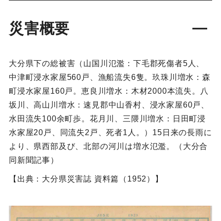
災害概要
大分県下の総被害（山国川氾濫：下毛郡死傷者5人、
中津町浸水家屋560戸、漁船流失6隻。玖珠川増水：森
町浸水家屋160戸。恵良川増水：木材2000本流失。八
坂川、高山川増水：速見郡中山香村、浸水家屋60戸、
水田流失100余町歩。花月川、三隈川増水：日田町浸
水家屋20戸、同流失2戸、死者1人。）15日来の長雨に
より、県西部及び、北部の河川は増水氾濫。（大分合
同新聞記事）
【出典：大分県災害誌 資料篇（1952）】