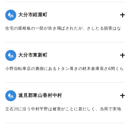
【出典：大分新聞 大正12年6月23日朝刊7面】
大分市紺屋町
｜固有コード:
00275077
住宅の屋根板の一部が吹き飛ばされたが、さしたる損害はな
かった。
【出典：大分新聞 大正12年6月23日朝刊7面】
大分市東新町
｜固有コード:
00275078
小野自転車店の裏側にあるトタン葺きの材木倉庫長さ6間くら
いは暴風のために倒壊した。
【出典：大分新聞 大正12年6月23日朝刊7面】
速見郡東山香村中村
｜固有コード:
00275079
立石川に沿う中村平野は被害がことに甚だしく、当局で実地
調査の必要があると柴田肘税務署長は、前田直税務課長を従
え、郡長代理の有永技手とともに22日に同村に出張し、村当