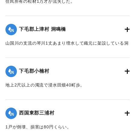
住民所有の松材1万才が流失した。
【出典：大分新聞 大正12年6月23日朝刊7面】
｜固有コード:
00275069
下毛郡上津村 洞鳴橋
山国川の支流の琴川1丈あまり増水して織元に架設している洞
鳴橋（土橋）が流失した。
【出典：大分新聞 大正12年6月23日朝刊7面】
下毛郡小楠村
｜固有コード:
00275070
地上2尺以上の濁流で浸水田畑40町歩。
【出典：大分新聞 大正12年6月23日朝刊7面】
｜固有コード:
00275071
西国東郡三浦村
1戸が倒壊、損害は80円くらい。