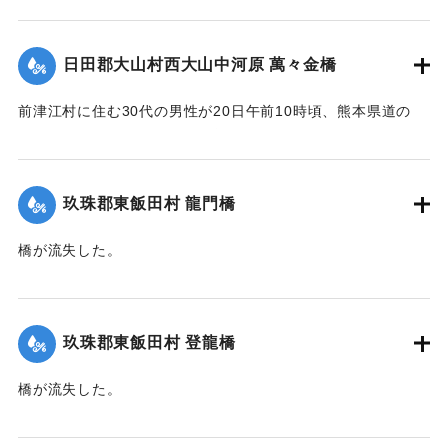
【出典：大分新聞 大正12年6月22日 朝刊4面】
｜固有コード:
00275033
日田郡大山村西大山中河原 萬々金橋
前津江村に住む30代の男性が20日午前10時頃、熊本県道の
萬々金橋を通行中、にわかの増水で橋梁とともに押し流さ
れ、生死不明となった。同時に同村の浸水家屋20戸に達し、
空き家2戸を流失。なおこのため大山村～前津江村間の交通は
玖珠郡東飯田村 龍門橋
途絶した。
橋が流失した。
新築の家屋1棟が流失、その他損害があるはずだが交通途絶の
【出典：大分新聞 大正12年6月22日 朝刊4面】
ため詳細不明。
【出典：大分新聞 大正12年6月22日 朝刊4面、朝刊7面】
｜固有コード:
00275035
玖珠郡東飯田村 登龍橋
｜固有コード:
00275034
橋が流失した。
【出典：大分新聞 大正12年6月22日 朝刊4面】