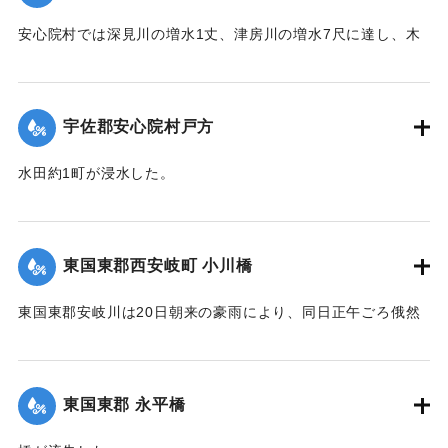
安心院村では深見川の増水1丈、津房川の増水7尺に達し、木
裳部落では16戸が浸水した。
【出典：大分新聞 大正12年6月22日 朝刊4面】
宇佐郡安心院村戸方
｜固有コード:
00275044
水田約1町が浸水した。
【出典：大分新聞 大正12年6月22日 朝刊4面】
｜固有コード:
00275045
東国東郡西安岐町 小川橋
東国東郡安岐川は20日朝来の豪雨により、同日正午ごろ俄然
送水1丈3尺余におよび、濁流氾濫して西安岐町小川通り、小
川橋その他、沿岸一帯危険状態に陥り、各消防組総出で警戒
に努めた結果、幸いに人畜にも家屋にも損害はなかったが、
東国東郡 永平橋
田畑等の被害は甚大で、同日判明の分だけでも、20余町歩に
およんだ。