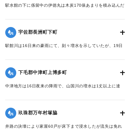
駅水館の下に係留中の伊徳丸は木炭170俵あまりを積み込んだ
｜固有コード:
00275024
まま19日夜、激流のため押し流された。折柄、長洲港に碇泊
中の県水産課の豊洋丸に数十名の漁夫を載せて同夜12時より
流失船捜査のため同海面沖合に出動したが、暗夜のため捜査
宇佐郡長洲町下町
困難なりしも判明せる分は、流失5隻のうち3隻は長洲町西濱
浦に漂着、2隻が行方不明である。
駅館川は16日来の豪雨にて、刻々増水を示していたが、19日
午後9時半ごろより俄然近年にない大洪水となり、長洲町付近
20日未明にいたって伊徳丸と漁船1隻はいずれも沖合で発見さ
の増水は1丈を示し、同海岸に係留している帆船、ならびに漁
れた。
船は激流のため押し流され、海岸は深夜多数の漁夫が出動
下毛郡中津町上博多町
【出典：大分新聞 大正12年6月21日 朝刊4面、22日 朝刊4
し、一大混雑を呈した。
面】
中津地方は16日夜来の降雨で、山国川の増水は1丈以上に達
字下町海岸の係留船は、漁夫ならびに下町青年団の手で流失
し、出水被害を気遣われていたが、17日から小雨となり、水
｜固有コード:
00275025
防止に努めたるも、ついに漁船大小5隻が流失し、その中の1
量も減じていたところ19日夜来また大雷雨となり数カ所に落
隻が、他のサワラ船に乗って引き上げるべく作業をしていた
雷したが幸いに被害はなかった。20日は朝からさらに土砂降
ところ、船もろとも濁流中に押し流されたが、辛うじて同町
玖珠郡万年村塚脇
りが続き、同日正午前の雨量は1坪面2石5斗におよび、市内上
東山海岸三芳浜に漕ぎ着き無事であった。またもう1隻も乗船
博多町付近の低地では床下の浸水5,60戸に達した。山国川の
したまま流失したが行方不明。
井路の決壊により家屋60戸が床下まで浸水したが流失は免れ
増水は柿坂付近が1丈5尺、下流山国橋は1丈におよび物凄い光