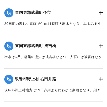
【出典：大分新聞 大正12年6月24日朝刊8面】
で崩壊土砂岩石200坪に達し、これを除けば同時に崩壊してく
なかったが、同日午後3時頃から減水したので村民は愁眉を開
る部分が150坪ほどあり、差し当たり大量の土砂、岩石は直美
いた。
東国東郡武蔵町今市
｜固有コード:
00275084
駅構内、および簾山隧道側に建築用列車を使用して捨ててい
【出典：大分新聞 大正12年6月24日朝刊8面】
るが、原因はやはり先日の雨で亀裂が入ったものらしく、26
20日朝の激しい雷雨で午前11時頃大出水となり、みるみるう
日午前中には多分し復旧できる見込みである。なお列車は依
｜固有コード:
00275085
ちに濁水がいよいよ加わり、流失物は多く、小麦の刈干を流
然運転し、現場は徒歩で連絡しているが、徒歩区間は隧道に
すもの、田植えから帰って自宅が浸水しているのを初めて知
沿って4町あり、7分を要している。大分保線事務所の山口技
るものがいたり、道路、田畑、農作物の被害は著しく、こと
手は「直見駅の付近は一帯に土質が粗悪で過般崩壊したのも
東国東郡武蔵町 成吉橋
に今市区は被害が一層著しく、道路はさながら川のようで、
直見駅をわずかに距った神ノ原間でした、営業線で300坪も崩
浸水家屋は10数戸に及び、消防青年団会員は出動して警戒に
壊したことなどはあまり他に例がないことです」と語ってい
増水は6尺、橋梁の流失は成吉橋ひとつ。人畜には被害はなか
つとめ人心恟々たるものがあったが、午後4時に至り、漸次減
た。
った。
水し、一同愁眉を開いた。また民家の近くに落雷があったが
【出典：大分新聞 大正12年6月26日朝刊4面】
【出典：大分新聞 大正12年6月24日朝刊8面】
幸いにも被害はなかった。
玖珠郡野上村 右田井路
【出典：大分新聞 大正12年6月24日朝刊8面】
｜固有コード:
00275092
｜固有コード:
00275087
玖珠郡野上村地方は19日夕刻よりにわかに豪雨となり、刻々
｜固有コード:
00275086
と増水。中村から約5丁後方を通じている右田井路の堤防が切
れ、中村方面へ全部流出し、浸水家屋は100戸あった。一昨年