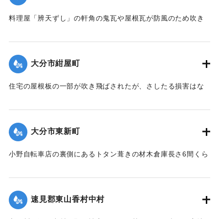
｜固有コード:
00275083
料理屋「辨天ずし」の軒角の鬼瓦や屋根瓦が防風のため吹き
倒された。
【出典：大分新聞 大正12年6月23日朝刊7面】
大分市紺屋町
｜固有コード:
00275077
住宅の屋根板の一部が吹き飛ばされたが、さしたる損害はな
かった。
【出典：大分新聞 大正12年6月23日朝刊7面】
大分市東新町
｜固有コード:
00275078
小野自転車店の裏側にあるトタン葺きの材木倉庫長さ6間くら
いは暴風のために倒壊した。
【出典：大分新聞 大正12年6月23日朝刊7面】
速見郡東山香村中村
｜固有コード:
00275079