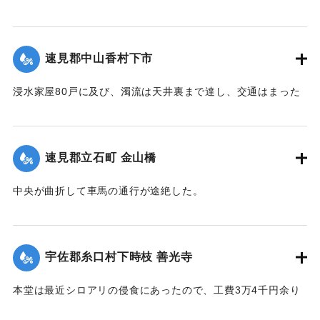
さ1丈3,4尺のもの約2000本流失、同下流の堤防約20間決壊
し、その付近の田畑およそ1町歩荒廃、下段（下旦か）道路4
間崩壊、恵良川の土橋2個が流失した。
速見郡中山香村下市
【出典：大分新聞 大正12年6月21日 朝刊4面】
浸水家屋80戸に及び、濁流は天井裏まで達し、交通はまった
｜固有コード:
00275030
く途絶したのでわずかに2階に避難する惨状を呈し、青年団消
防組は早くより出動警戒をなし一般避難民へ昼食の炊き出し
を行った。
速見郡立石町 金山橋
【出典：大分新聞 大正12年6月22日 朝刊4面】
中央が曲折して車馬の通行が途絶した。
｜固有コード:
00275031
【出典：大分新聞 大正12年6月22日 朝刊4面】
｜固有コード:
00275032
宇佐郡糸口村下時枝 善光寺
本堂は最近シロアリの侵食にあったので、工費3万4千円余り
をもって改修の計画を立て、目下内務省当局に申請中である