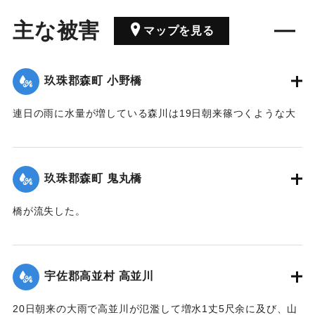
主な被害
マップを見る
玖珠郡森町 小野橋
連日の雨に水量が増している森川は19日朝来篠つくような大
雨が来襲したため、午後7時には出水が最も甚だしく、特に上
流は川も道路も一面の濁流となり、小野、鬼丸の2橋はたちま
ち流失したため、寺々の鐘を乱打し、消防夫は川沿いの家々
玖珠郡森町 鬼丸橋
に馳せ、家財を片付け、材木の始末をするなどなかなかの大
騒ぎとなった。森水電は各所に200燭の電灯を転じ便宜を与え
橋が流失した。
た。
【出典：大分新聞 大正12年6月24日朝刊8面】
【出典：大分新聞 大正12年6月24日朝刊8面】
｜固有コード:
00275090
宇佐郡高並村 高並川
｜固有コード:
00275089
20日朝来の大雨で高並川が氾濫して増水1丈5尺余に及び、山