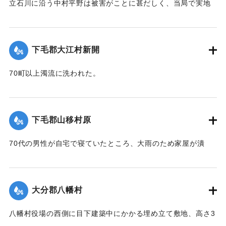
立石川に沿う中村平野は被害がことに甚だしく、当局で実地
調査の必要があると柴田肘税務署長は、前田直税務課長を従
え、郡長代理の有永技手とともに22日に同村に出張し、村当
局者ならびに地主側にも被害地の実地調査を行った。詳細は
下毛郡大江村新開
不明であるものの、苗が植え付け不能になったものが24,5町
あるとのこと。
70町以上濁流に洗われた。
【出典：大分新聞 大正12年6月24日朝刊8面】
【出典：大分新聞 大正12年6月23日朝刊7面】
｜固有コード:
00275080
｜固有コード:
00275072
下毛郡山移村原
70代の男性が自宅で寝ていたところ、大雨のため家屋が潰
れ、その下敷きとなったところ、付近の人が発見し、救助し
た。
【出典：大分新聞 大正12年6月23日朝刊7面】
大分郡八幡村
｜固有コード:
00275073
八幡村役場の西側に目下建築中にかかる埋め立て敷地、高さ3