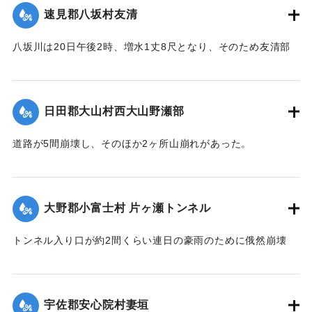
｜固有コード:
00275056
速見郡八坂村友清
｜固有コード:
00275051
八坂川は20日午後2時、増水1丈8尺となり、そのため友清部
落、長瀬部落付近は床上浸水家屋50余戸におよび、堤防が決
壊して八坂村および杵築町の一部の水田100余町歩はさながら
泥海と化したが、挿秧（田植え）前で被害は軽い見込みであ
日田郡大山村西大山野瀬部
る。
【出典：大分新聞 大正12年6月22日 朝刊4面】
道路が5間崩壊し、そのほか2ヶ所山崩れがあった。
【出典：大分新聞 大正12年6月22日 朝刊4面】
｜固有コード:
00275052
｜固有コード:
00275053
大野郡小富士村 片ヶ瀬トンネル
トンネル入り口が約2間くらい連日の豪雨のために俄然崩壊
し、一時は交通途絶の有様となったが、竹田町竹三豊南両自
動車の運転手、10数名が必死になって復旧に務めたので19日
は人馬の通行も安全となったが、目下泥濘約5寸くらいの深さ
宇佐郡安心院村妻垣
で極めて通行困難である。