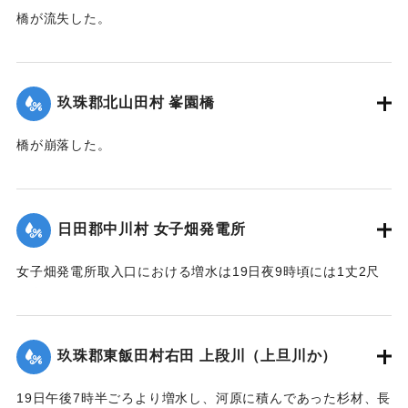
橋が流失した。
【出典：大分新聞 大正12年6月22日 朝刊4面】
｜固有コード:
00275036
玖珠郡北山田村 峯園橋
橋が崩落した。
【出典：大分新聞 大正12年6月22日 朝刊4面】
｜固有コード:
00275037
日田郡中川村 女子畑発電所
女子畑発電所取入口における増水は19日夜9時頃には1丈2尺
の増水を示していたが翌20日午前8時には1丈2尺5寸に達した
が、いまだに被害の情報は入っていない。
【出典：大分新聞 大正12年6月21日 朝刊4面】
玖珠郡東飯田村右田 上段川（上旦川か）
｜固有コード:
00275029
19日午後7時半ごろより増水し、河原に積んであった杉材、長