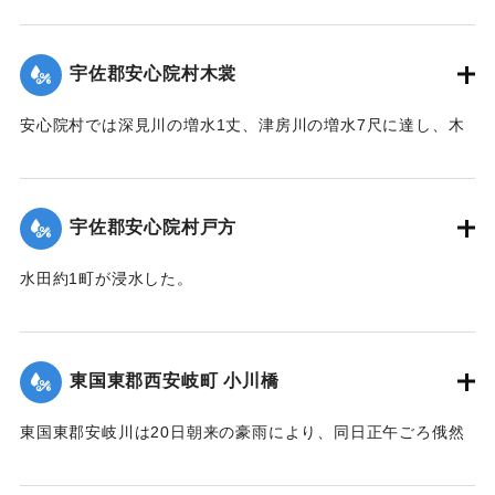
【出典：大分新聞 大正12年6月22日 朝刊4面】
｜固有コード:
00275043
宇佐郡安心院村木裳
安心院村では深見川の増水1丈、津房川の増水7尺に達し、木
裳部落では16戸が浸水した。
【出典：大分新聞 大正12年6月22日 朝刊4面】
宇佐郡安心院村戸方
｜固有コード:
00275044
水田約1町が浸水した。
【出典：大分新聞 大正12年6月22日 朝刊4面】
｜固有コード:
00275045
東国東郡西安岐町 小川橋
東国東郡安岐川は20日朝来の豪雨により、同日正午ごろ俄然
送水1丈3尺余におよび、濁流氾濫して西安岐町小川通り、小
川橋その他、沿岸一帯危険状態に陥り、各消防組総出で警戒