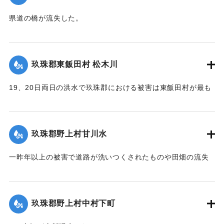
【出典：大分新聞 大正12年6月22日 朝刊4面】
県道の橋が流失した。
【出典：大分新聞 大正12年6月22日 朝刊4面】
｜固有コード:
00275054
｜固有コード:
00275046
玖珠郡東飯田村 松木川
19、20日両日の洪水で玖珠郡における被害は東飯田村が最も
甚だしく、松木川に沿う日出生台行き県道はほとんどが破壊
され、川沿いの田地は洗い流されて荒涼を極めている。特に
松木川に架かる橋梁6ヶ所が流失したが、幸いに人畜の死傷は
玖珠郡野上村甘川水
なかった。この地方はおととしの洪水に大被害を被り、よう
やく復旧したばかりのところへ今回の出水をみたことで人心
一昨年以上の被害で道路が洗いつくされたものや田畑の流失
兢々としている。
が甚だしかった。
【出典：大分新聞 大正12年6月22日 朝刊4面】
東飯田方面では松木川の沿岸橋梁が全部流失して、交通途絶
の有様だ。
玖珠郡野上村中村下町
｜固有コード:
00275048
【出典：大分新聞 大正12年6月22日 朝刊4面、6月24日朝刊8