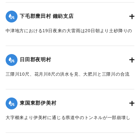
になった。
【出典：大分新聞 大正12年6月22日 朝刊7面、6月23日朝刊4
下毛郡豊田村 鐘紡支店
面】
住民所有の木材、セメント（価格約800円）を流失した。
【出典：大分新聞 大正12年6月22日 朝刊4面、朝刊7面】
中津地方における19日夜来の大雷雨は20日朝より土砂降りの
｜固有コード:
00275063
豪雨となり山国川は1丈5尺以上増水し、一方ならず憂慮され
｜固有コード:
00275055
た。これと同時に中津市外豊田村鐘紡支店付近一帯はほとん
ど泥の海と化し、浸水家屋200戸以上に達し、活動常設賓館付
日田郡夜明村
近数十戸は濁流のため、床下を洗われ刻々危険の状態となっ
たので、豊田村では警鐘を乱打して警戒に努め、中津豊田消
三隈川10尺、花月川8尺の洪水を見、大肥川と三隈川の合流
防組合はほとんど全部出動して万一を警戒し、非常な混雑を
点、大肥橋の際の日田・添田線道路の石垣50坪余りが崩壊し
極めた。幸いに午後4時頃よりやや小降りとなり、濁流も漸次
た。
減退したが、いつ出水するかわからないので、同町付近は徹
【出典：大分新聞 大正12年6月22日 朝刊7面】
宵警戒を続けた。21日は朝から小雨模様で一様に愁眉を開い
東国東郡伊美村
たが、下毛郡平坦部では大部分田植えしていないため、苗代
｜固有コード:
00275057
の被害はほとんどなかった。
大字櫛来より伊美村に通じる県道中のトンネルが一部崩壊し
たため一時人馬の交通が途絶したがまもなく復旧した。
【出典：大分新聞 大正12年6月22日 朝刊7面】
【出典：大分新聞 大正12年6月22日 朝刊4面】