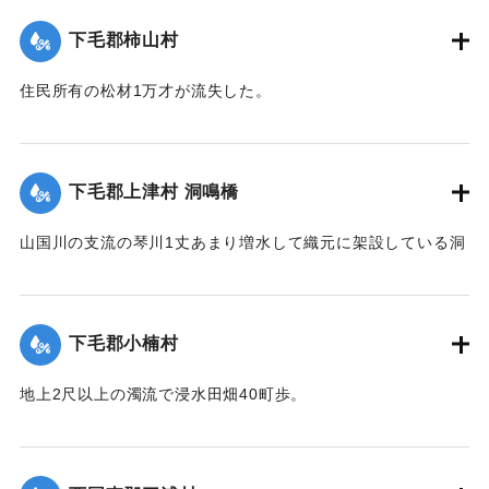
【出典：大分新聞 大正12年6月23日朝刊7面】
下毛郡柿山村
｜固有コード:
00275068
住民所有の松材1万才が流失した。
【出典：大分新聞 大正12年6月23日朝刊7面】
｜固有コード:
00275069
下毛郡上津村 洞鳴橋
山国川の支流の琴川1丈あまり増水して織元に架設している洞
鳴橋（土橋）が流失した。
【出典：大分新聞 大正12年6月23日朝刊7面】
下毛郡小楠村
｜固有コード:
00275070
地上2尺以上の濁流で浸水田畑40町歩。
【出典：大分新聞 大正12年6月23日朝刊7面】
｜固有コード:
00275071