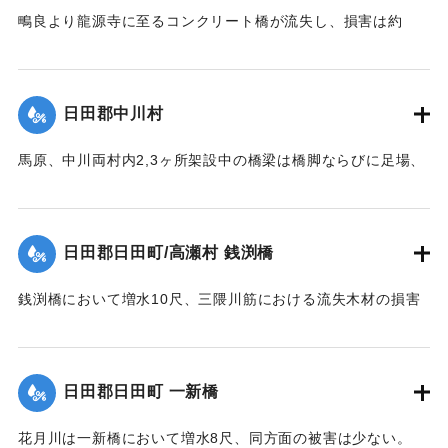
鴫良より龍源寺に至るコンクリート橋が流失し、損害は約
2000円に達した。
【出典：大分新聞 大正12年6月23日朝刊7面】
日田郡中川村
｜固有コード:
00275067
馬原、中川両村内2,3ヶ所架設中の橋梁は橋脚ならびに足場、
そのほか橋材等が流失し、損害が多いはずだが出水のため交
通が途絶、詳細を知ることができない。
【出典：大分新聞 大正12年6月22日 朝刊7面】
日田郡日田町/高瀬村 銭渕橋
｜固有コード:
00275059
銭渕橋において増水10尺、三隈川筋における流失木材の損害
は、おそらく甚大になる見込み。
【出典：大分新聞 大正12年6月22日 朝刊7面】
日田郡日田町 一新橋
｜固有コード:
00275060
花月川は一新橋において増水8尺、同方面の被害は少ない。