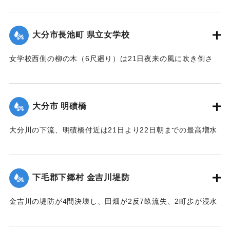
間、長さ2間あまりの石垣が崩壊し、柞原参道に突き出し、一
時往来止となっていたが、22日正午頃復旧した。なお同所西
側の石垣に亀裂を生じ、往来が危険になっている。
大分市長池町 県立女学校
【出典：大分新聞 大正12年6月23日朝刊7面】
女学校西側の柳の木（6尺廻り）は21日夜来の風に吹き倒さ
｜固有コード:
00275074
れ、そのため電話線敷線を切断するとともに、同校西側の板
塀約20間は柳のために押し倒され、損害約350円。
【出典：大分新聞 大正12年6月23日朝刊7面】
大分市 明磧橋
｜固有コード:
00275075
大分川の下流、明磧橋付近は21日より22日朝までの最高増水
約4尺にして他に何らの被害なし。
【出典：大分新聞 大正12年6月23日朝刊7面】
下毛郡下郷村 金吉川堤防
｜固有コード:
00275076
金吉川の堤防が4間決壊し、田畑が2反7畝流失、2町歩が浸水
した。