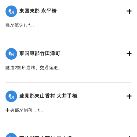
に努めた結果、幸いに人畜にも家屋にも損害はなかったが、
東国東郡 永平橋
田畑等の被害は甚大で、同日判明の分だけでも、20余町歩に
およんだ。
橋が流失した。
【出典：大分新聞 大正12年6月22日 朝刊4面】
【出典：大分新聞 大正12年6月22日 朝刊4面】
｜固有コード:
00275038
｜固有コード:
00275039
東国東郡竹田津町
隧道2箇所崩壊、交通途絶。
【出典：大分新聞 大正12年6月22日 朝刊4面】
｜固有コード:
00275040
速見郡東山香村 大井手橋
中央部が崩落した。
【出典：大分新聞 大正12年6月22日 朝刊4面】
｜固有コード:
00275041