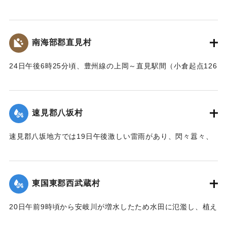
の崩壊、田畑の流失ならびに堰提破壊はもちろん、道路や橋
梁が流失したため、交通はまったくの杜絶の姿となったが、
被害額は目下見込みが立っていない。
南海部郡直見村
【出典：大分新聞 大正12年6月24日朝刊8面】
24日午後6時25分頃、豊州線の上岡～直見駅間（小倉起点126
｜固有コード:
00275091
マイル71チェーン）の簾山隧道南方右側切り取りの土砂、岩
石350坪ほどが俄然崩壊、線路を閉鎖した。そのため同日午後
8時50分佐伯発下り列車は直見駅手前、同じく重岡発午後9時
速見郡八坂村
10分の上り列車は直見駅寄り引き返すのをやむなきに至っ
た。急報によって大分運輸事務所より、武所長以下、笹田運
速見郡八坂地方では19日午後激しい雷雨があり、閃々囂々、
転主任、上田書記、日高営業主任、榎本書記、大分保線事務
夜中もなお降りしきり、翌20日も引き続きの豪雨に数日前か
所より菅野所長および物品掛りが急遽現場に出張。24日夜来
ら水かさが増している八坂川は刻々と増水し、午後2時には約
佐伯保線区員50名、中津保線区よりの応援工夫20名、人足
2丈、明治41年度のの大洪水の記憶を呼び起こして一時は人心
130名、計200余名が必死となって復旧工事を急いでいる。
東国東郡西武蔵村
恟々としたが、3時半ごろより減水し始め夕刻には半減した
が、なお雨はやまず、浸水家屋は40棟、損害額は不明だが、
崩壊の現場は直見駅構内を距る2,30間、簾山隧道（102尺）
20日午前9時頃から安岐川が増水したため水田に氾濫し、植え
人畜に死傷はなかった。
を出たところで、線路の埋没域は長さ14間、幅4間、高さ3間
付けの七島藺、稲をはじめその他山林、道路の被害が少なく