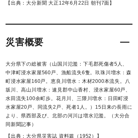
【出典：大分新聞 大正12年6月22日 朝刊7面】
災害概要
大分県下の総被害（山国川氾濫：下毛郡死傷者5人、
中津町浸水家屋560戸、漁船流失6隻。玖珠川増水：森
町浸水家屋160戸。恵良川増水：木材2000本流失。八
坂川、高山川増水：速見郡中山香村、浸水家屋60戸、
水田流失100余町歩。花月川、三隈川増水：日田町浸
水家屋20戸、同流失2戸、死者1人。）15日来の長雨に
より、県西部及び、北部の河川は増水氾濫。（大分合
同新聞記事）
【出典：大分県災害誌 資料篇（1952）】