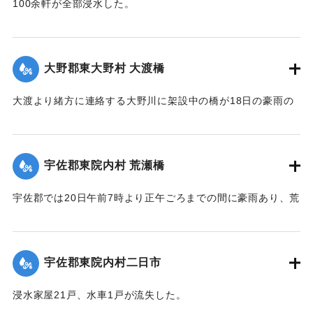
100余軒が全部浸水した。
面】
【出典：大分新聞 大正12年6月22日 朝刊4面】
｜固有コード:
00275047
｜固有コード:
00275049
大野郡東大野村 大渡橋
大渡より緒方に連絡する大野川に架設中の橋が18日の豪雨の
ため俄然崩壊し、全部押し流された。損害約300円くらい。従
業中の朝鮮人は万が一を恐れて従業を拒んでいる。
【出典：大分新聞 大正12年6月22日 朝刊4面】
宇佐郡東院内村 荒瀬橋
｜固有コード:
00275050
宇佐郡では20日午前7時より正午ごろまでの間に豪雨あり、荒
瀬橋付近では増水が2丈となり、村県道および里道4ヶ所が崩
壊。橋梁が2箇所流失した。
【出典：大分新聞 大正12年6月22日 朝刊4面】
宇佐郡東院内村二日市
｜固有コード:
00275042
浸水家屋21戸、水車1戸が流失した。