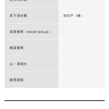
床下浸水数
800戸（棟）
道路被害
-
※事前通行規制は除く
橋梁被害
-
山・崖崩れ
-
被害総額
-