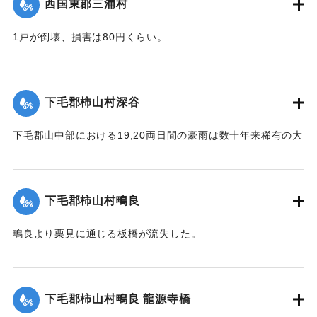
西国東郡三浦村
1戸が倒壊、損害は80円くらい。
【出典：大分新聞 大正12年6月23日朝刊4面】
｜固有コード:
00275064
下毛郡柿山村深谷
下毛郡山中部における19,20両日間の豪雨は数十年来稀有の大
雨で、柿山村字深谷付近の県道は58間が決壊して車馬不通と
なった。
【出典：大分新聞 大正12年6月23日朝刊7面】
下毛郡柿山村鴫良
｜固有コード:
00275065
鴫良より栗見に通じる板橋が流失した。
【出典：大分新聞 大正12年6月23日朝刊7面】
｜固有コード:
00275066
下毛郡柿山村鴫良 龍源寺橋