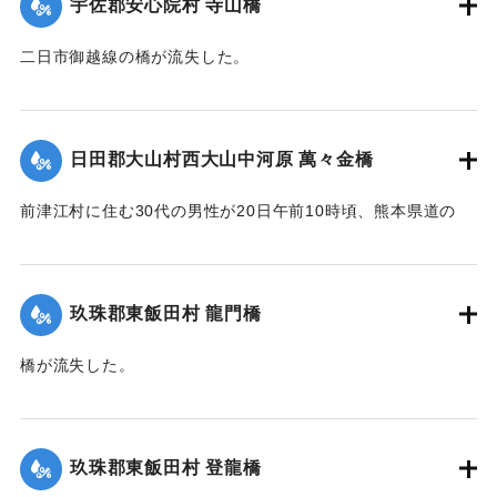
宇佐郡安心院村 寺山橋
二日市御越線の橋が流失した。
【出典：大分新聞 大正12年6月22日 朝刊4面】
｜固有コード:
00275033
日田郡大山村西大山中河原 萬々金橋
前津江村に住む30代の男性が20日午前10時頃、熊本県道の
萬々金橋を通行中、にわかの増水で橋梁とともに押し流さ
れ、生死不明となった。同時に同村の浸水家屋20戸に達し、
空き家2戸を流失。なおこのため大山村～前津江村間の交通は
玖珠郡東飯田村 龍門橋
途絶した。
橋が流失した。
新築の家屋1棟が流失、その他損害があるはずだが交通途絶の
【出典：大分新聞 大正12年6月22日 朝刊4面】
ため詳細不明。
【出典：大分新聞 大正12年6月22日 朝刊4面、朝刊7面】
｜固有コード:
00275035
玖珠郡東飯田村 登龍橋
｜固有コード:
00275034