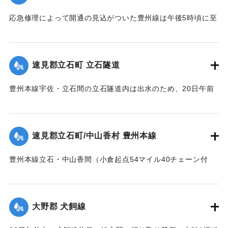
応急修理によって開通の見込がついた豊州線は午後5時頃に至
死体は21日午前11時頃、封戸村の青森新田で発見された。
り、杵築、中山香間の赤松隧道が4坪ほど崩壊し、全通を気遣
【出典：大分新聞 大正12年6月21日 朝刊7面、6月23日 朝刊
われたが、まもなく復旧した。
4面】
【出典：大分新聞 大正12年6月21日 朝刊7面】
速見郡立石町 立石隧道
｜固有コード:
00275020
｜固有コード:
00275021
豊州本線宇佐・立石間の立石隧道内は出水のため、20日午前
11時半に枕木が全部浮かび上がり、門司方面穹拱（編集者
注：アーチ）付近の線路上にも右壁土砂2坪崩落した。大分駅
発上り午前11時30分旅客列車をはじめ以後の各列車は中山香
速見郡立石町/中山香村 豊州本線
より先、まったく不通になっていたが、午後1時に至り立石隧
道はようやく復旧した。
豊州本線立石・中山香間（小倉起点54マイル40チェーン付
【出典：大分新聞 大正12年6月21日 朝刊4面】
近）が20間にわたり軌条面まで浸水、目下立石駅長以下、立
石保線区員は総出となって警戒中。
｜固有コード:
00275022
【出典：大分新聞 大正12年6月21日 朝刊4面】
大野郡 犬飼線
｜固有コード:
00275023