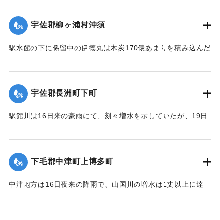
が、19日午後その天井約2間四方が屋根とともに俄然崩落し
た。
宇佐郡柳ヶ浦村沖須
【出典：大分新聞 大正12年6月21日 朝刊4面】
駅水館の下に係留中の伊徳丸は木炭170俵あまりを積み込んだ
｜固有コード:
00275024
まま19日夜、激流のため押し流された。折柄、長洲港に碇泊
中の県水産課の豊洋丸に数十名の漁夫を載せて同夜12時より
流失船捜査のため同海面沖合に出動したが、暗夜のため捜査
宇佐郡長洲町下町
困難なりしも判明せる分は、流失5隻のうち3隻は長洲町西濱
浦に漂着、2隻が行方不明である。
駅館川は16日来の豪雨にて、刻々増水を示していたが、19日
午後9時半ごろより俄然近年にない大洪水となり、長洲町付近
20日未明にいたって伊徳丸と漁船1隻はいずれも沖合で発見さ
の増水は1丈を示し、同海岸に係留している帆船、ならびに漁
れた。
船は激流のため押し流され、海岸は深夜多数の漁夫が出動
下毛郡中津町上博多町
【出典：大分新聞 大正12年6月21日 朝刊4面、22日 朝刊4
し、一大混雑を呈した。
面】
中津地方は16日夜来の降雨で、山国川の増水は1丈以上に達
字下町海岸の係留船は、漁夫ならびに下町青年団の手で流失
し、出水被害を気遣われていたが、17日から小雨となり、水
｜固有コード:
00275025
防止に努めたるも、ついに漁船大小5隻が流失し、その中の1
量も減じていたところ19日夜来また大雷雨となり数カ所に落
隻が、他のサワラ船に乗って引き上げるべく作業をしていた