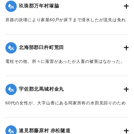
雷したが幸いに被害はなかった。20日は朝からさらに土砂降
ところ、船もろとも濁流中に押し流されたが、辛うじて同町
玖珠郡万年村塚脇
りが続き、同日正午前の雨量は1坪面2石5斗におよび、市内上
東山海岸三芳浜に漕ぎ着き無事であった。またもう1隻も乗船
博多町付近の低地では床下の浸水5,60戸に達した。山国川の
したまま流失したが行方不明。
井路の決壊により家屋60戸が床下まで浸水したが流失は免れ
増水は柿坂付近が1丈5尺、下流山国橋は1丈におよび物凄い光
た。
景を呈している。
行方不明を気遣われていた長洲町の男性は付近に繋留してあ
【出典：大分新聞 大正12年6月21日 朝刊4面】
【出典：大分新聞 大正12年6月21日 朝刊4面】
った船に乗っていたので無事であった。また、漁船3隻は押し
北海部郡臼杵町荒田
流されたまま20日午後までには発見されなかった。
｜固有コード:
00275028
｜固有コード:
00275027
【出典：大分新聞 大正12年6月21日 朝刊4面、22日 朝刊4
電柱その他、所々に落雷があったが人畜の被害はなかった。
面】
【出典：大分新聞 大正12年6月21日 朝刊7面】
｜固有コード:
00275026
｜固有コード:
00275019
宇佐郡北馬城村金丸
60代の女性が、大字山香にある同家所有の水田見回りのため
家族3名とともに現場に至り、その女性一人が他の者より一足
先に帰途についたが、自宅付近の小川を渡る際、誤って濁流
に押し流され行方不明となったので村民総出で所在捜査に従
速見郡藤原村 赤松隧道
事した。