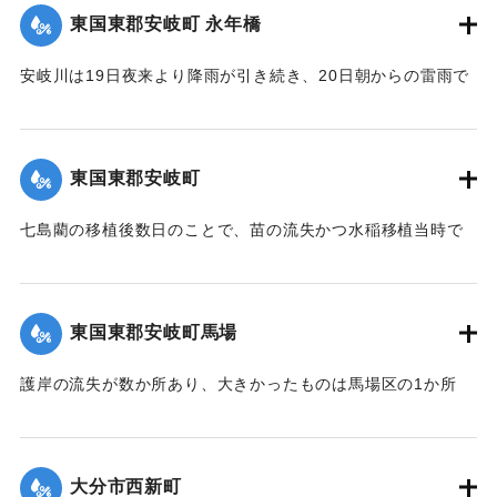
の大洪水を思い、人心恟々たる有様だった。なお、人畜に死
東国東郡安岐町 永年橋
傷はなかった。
【出典：大分新聞 大正12年6月24日朝刊8面】
安岐川は19日夜来より降雨が引き続き、20日朝からの雷雨で
午前10時頃より刻一刻と増水し、12時には1丈5尺の増水とな
｜固有コード:
00275088
ったため、消防組青年会員は総出となり浸水家屋およびに
港、橋に流木が流れかかるのを必死になり防御したため、港
東国東郡安岐町
や橋は無事だったが、永年橋はついに流失した。
【出典：大分新聞 大正12年6月24日朝刊8面】
七島藺の移植後数日のことで、苗の流失かつ水稲移植当時で
苗揚げを行っていたため、大半が流失の見込みだが人畜に被
｜固有コード:
00275081
害はなかった。＜浸水家屋 70余戸、浸水田畑 120町歩、流失
田 2町歩＞安岐町内では県費支弁の復旧工事は約2万円くらい
東国東郡安岐町馬場
の見込み。
【出典：大分新聞 大正12年6月24日朝刊8面】
護岸の流失が数か所あり、大きかったものは馬場区の1か所
で、復旧費8000円くらいの見込み。
｜固有コード:
00275082
【出典：大分新聞 大正12年6月24日朝刊8面】
大分市西新町