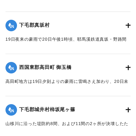
【出典：大分新聞 大正12年6月22日 朝刊7面】
｜固有コード:
00275061
下毛郡真坂村
19日夜来の豪雨で20日午後1時頃、耶馬溪鉄道真坂・野路間
の線路に故障を生じ、一時運転不能となったが、応急修理の
結果、ただちに復旧した。
【出典：大分新聞 大正12年6月22日 朝刊7面】
西国東郡高田町 御玉橋
｜固有コード:
00275062
高田町地方は19日夕刻よりの豪雨に雷鳴さえ加わり、20日未
明まで降り続き、坪2石以上の降雨量を見たが、20日も依然止
まずについに桂川は近々30分間くらいの間に、1丈4尺以上の
増水を見るにいたり、橋の架設工事で使用中の機械および小
下毛郡城井村柿坂尾ヶ篠
舟が流失したのをはじめとして沿岸に積載ていた石炭、石
灰、材木など多量流失、損害多額の見込み。
山移川に沿った堤防約8間、および11間の2ヶ所が決壊したた
め同村の住民が保有する田地2反5畝、3畝分がそれぞれ荒蕪地
浸水家屋1戸を出した。