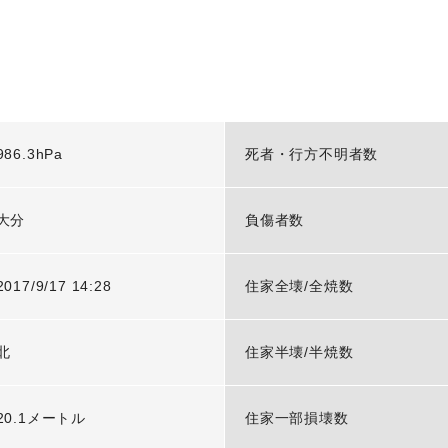
986.3hPa
死者・行方不明者数
大分
負傷者数
2017/9/17 14:28
住家全壊/全焼数
北
住家半壊/半焼数
20.1メートル
住家一部損壊数