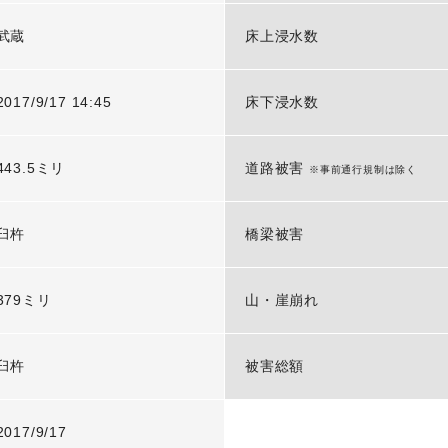
武蔵
床上浸水数
2017/9/17 14:45
床下浸水数
443.5ミリ
道路被害
※事前通行規制は除く
臼杵
橋梁被害
379ミリ
山・崖崩れ
臼杵
被害総額
2017/9/17