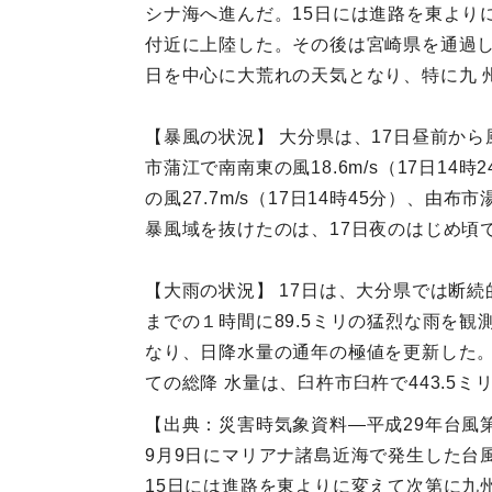
シナ海へ進んだ。15日には進路を東より
付近に上陸した。その後は宮崎県を通過し
日を中心に大荒れの天気となり、特に九 
【暴風の状況】 大分県は、17日昼前から風
市蒲江で南南東の風18.6m/s（17日14
の風27.7m/s（17日14時45分）、由
暴風域を抜けたのは、17日夜のはじめ頃で
【大雨の状況】 17日は、大分県では断続的
までの１時間に89.5ミリの猛烈な雨を観
なり、日降水量の通年の極値を更新した。
ての総降 水量は、臼杵市臼杵で443.5ミ
【出典：災害時気象資料―平成29年台風
9月9日にマリアナ諸島近海で発生した台
15日には進路を東よりに変えて次第に九