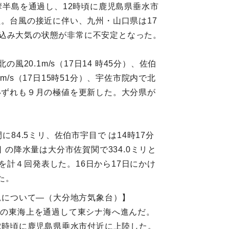
摩半島を通過し、12時頃に鹿児島県垂水市
た。台風の接近に伴い、九州・山口県は17
れ込み大気の状態が非常に不安定となった。
20.1m/s（17日14 時45分）、佐伯
m/s（17日15時51分）、宇佐市院内で北
測し、いずれも９月の極値を更新した。大分県が
84.5ミリ、佐伯市宇目で は14時17分
 の降水量は大分市佐賀関で334.0ミリと
計４回発表した。16日から17日にかけ
た。
状況について―（大分地方気象台）】
島の東海上を通過して東シナ海へ進んだ。
12時頃に鹿児島県垂水市付近に上陸した。