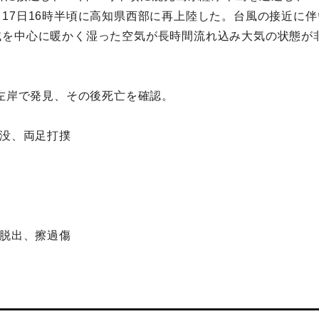
17日16時半頃に高知県西部に再上陸した。台風の接近に伴
域を中心に暖かく湿った空気が長時間流れ込み大気の状態が
川左岸で発見、その後死亡を確認。
埋没、両足打撲
力脱出、擦過傷