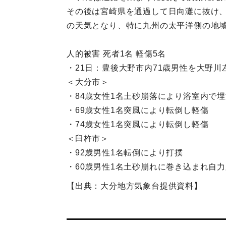
その後は宮崎県を通過して日向灘に抜け、
の天気となり、特に九州の太平洋側の地
人的被害 死者1名 軽傷5名
・21日：豊後大野市内71歳男性を大野
＜大分市＞
・84歳女性1名土砂崩落により浴室内で
・69歳女性1名突風により転倒し軽傷
・74歳女性1名突風により転倒し軽傷
＜臼杵市＞
・92歳男性1名転倒により打撲
・60歳男性1名土砂崩れに巻き込まれ自
【出典：大分地方気象台提供資料】