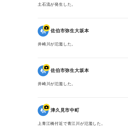
土石流が発生した。
｜固有コード:
01204098
佐伯市弥生大坂本
井崎川が氾濫した。
｜固有コード:
01204096
佐伯市弥生大坂本
井崎川が氾濫した。
｜固有コード:
01204094
津久見市中町
上青江橋付近で青江川が氾濫した。