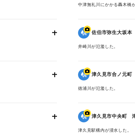
中津無礼川にかかる轟木橋
｜固有コード:
01204097
佐伯市弥生大坂本
井崎川が氾濫した。
｜固有コード:
01204095
津久見市合ノ元町
徳浦川が氾濫した。
｜固有コード:
01204093
津久見市中央町 
津久見駅構内が浸水した。