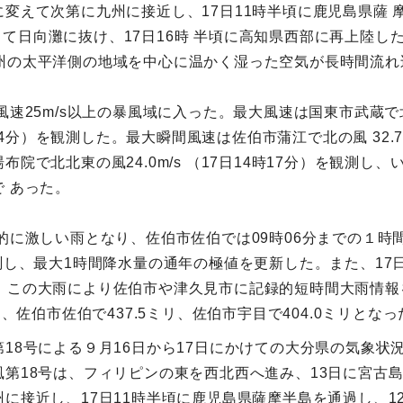
に変えて次第に九州に接近し、17日11時半頃に鹿児島県薩 
て日向灘に抜け、17日16時 半頃に高知県西部に再上陸し
州の太平洋側の地域を中心に温かく湿った空気が長時間流
速25m/s以上の暴風域に入った。最大風速は国東市武蔵で北の風
時24分）を観測した。最大瞬間風速は佐伯市蒲江で北の風 32.7
布市湯布院で北北東の風24.0m/s （17日14時17分）を観
 あった。
に激しい雨となり、佐伯市佐伯では09時06分までの１時間に
測し、最大1時間降水量の通年の極値を更新した。また、17日
 この大雨により佐伯市や津久見市に記録的短時間大雨情報を
リ、佐伯市佐伯で437.5ミリ、佐伯市宇目で404.0ミリとなっ
第18号による９月16日から17日にかけての大分県の気象
風第18号は、フィリピンの東を西北西へ進み、13日に宮古
州に接近し、17日11時半頃に鹿児島県薩摩半島を通過し、