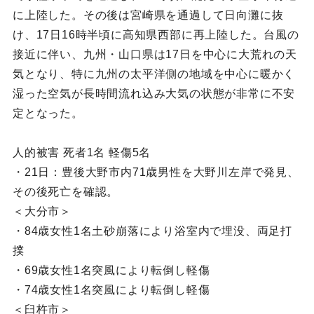
に上陸した。その後は宮崎県を通過して日向灘に抜
け、17日16時半頃に高知県西部に再上陸した。台風の
接近に伴い、九州・山口県は17日を中心に大荒れの天
気となり、特に九州の太平洋側の地域を中心に暖かく
湿った空気が長時間流れ込み大気の状態が非常に不安
定となった。
人的被害 死者1名 軽傷5名
・21日：豊後大野市内71歳男性を大野川左岸で発見、
その後死亡を確認。
＜大分市＞
・84歳女性1名土砂崩落により浴室内で埋没、両足打
撲
・69歳女性1名突風により転倒し軽傷
・74歳女性1名突風により転倒し軽傷
＜臼杵市＞