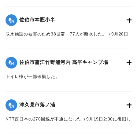
｜固有コード:
01204089
佐伯市本匠小半
取水施設の被害のため38世帯・77人が断水した。（9月20日
13:30に復旧した）
｜固有コード:
01204088
佐伯市蒲江竹野浦河内 高平キャンプ場
トイレ棟が一部破損した。
｜固有コード:
01204084
津久見市落ノ浦
NTT西日本の276回線が不通になった（9月19日2:30に復旧し
た）