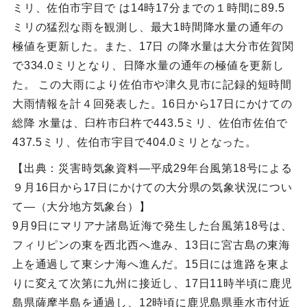
ミリ、佐伯市宇目で は14時17分までの１時間に89.5
ミリの猛烈な雨を観測し、最大1時間降水量の通年の
極値を更新した。また、17日 の降水量は大分市佐賀関
で334.0ミリとなり、日降水量の通年の極値を更新し
た。 この大雨により佐伯市や津久見市に記録的短時間
大雨情報を計４回発表した。16日から17日にかけての
総降 水量は、臼杵市臼杵で443.5ミリ、佐伯市佐伯で
437.5ミリ、佐伯市宇目で404.0ミリとなった。
【出典：災害時気象資料―平成29年台風第18号による
９月16日から17日にかけての大分県の気象状況につい
て―（大分地方気象台）】
9月9日にマリアナ諸島近海で発生した台風第18号は、
フィリピンの東を西北西へ進み、13日に宮古島の東海
上を通過して東シナ海へ進んだ。15日には進路を東よ
りに変えて次第に九州に接近し、17日11時半頃に鹿児
島県薩摩半島を通過し、12時頃に鹿児島県垂水市付近