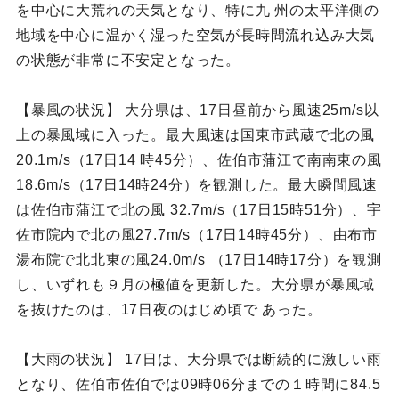
を中心に大荒れの天気となり、特に九 州の太平洋側の
地域を中心に温かく湿った空気が長時間流れ込み大気
の状態が非常に不安定となった。
【暴風の状況】 大分県は、17日昼前から風速25m/s以
上の暴風域に入った。最大風速は国東市武蔵で北の風
20.1m/s（17日14 時45分）、佐伯市蒲江で南南東の風
18.6m/s（17日14時24分）を観測した。最大瞬間風速
は佐伯市蒲江で北の風 32.7m/s（17日15時51分）、宇
佐市院内で北の風27.7m/s（17日14時45分）、由布市
湯布院で北北東の風24.0m/s （17日14時17分）を観測
し、いずれも９月の極値を更新した。大分県が暴風域
を抜けたのは、17日夜のはじめ頃で あった。
【大雨の状況】 17日は、大分県では断続的に激しい雨
となり、佐伯市佐伯では09時06分までの１時間に84.5