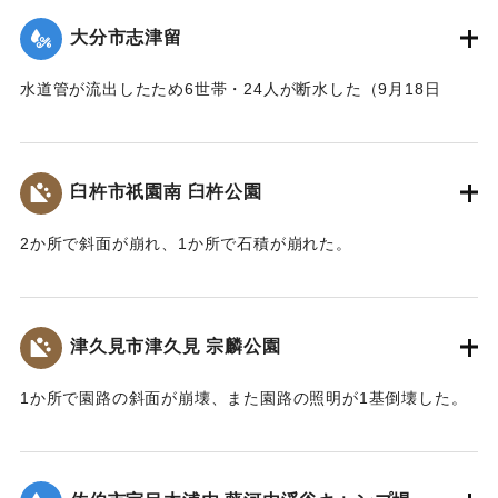
｜固有コード:
01204086
大分市志津留
水道管が流出したため6世帯・24人が断水した（9月18日
14:00に復旧）
｜固有コード:
01204087
臼杵市祇園南 臼杵公園
2か所で斜面が崩れ、1か所で石積が崩れた。
｜固有コード:
01204080
津久見市津久見 宗麟公園
1か所で園路の斜面が崩壊、また園路の照明が1基倒壊した。
｜固有コード:
01204081