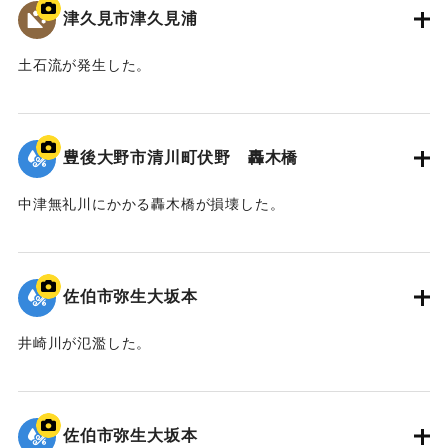
津久見市津久見浦
土石流が発生した。
｜固有コード:
01204098
豊後大野市清川町伏野 轟木橋
中津無礼川にかかる轟木橋が損壊した。
｜固有コード:
01204097
佐伯市弥生大坂本
井崎川が氾濫した。
｜固有コード:
01204096
佐伯市弥生大坂本