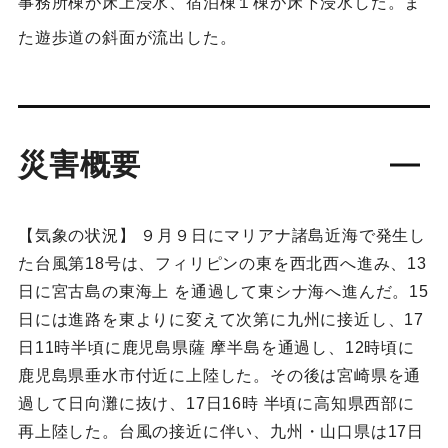
事務所棟が床上浸水、宿泊棟１棟が床下浸水した。ま
た遊歩道の斜面が流出した。
災害概要
【気象の状況】 ９月９日にマリアナ諸島近海で発生し
た台風第18号は、フィリピンの東を西北西へ進み、13
日に宮古島の東海上 を通過して東シナ海へ進んだ。15
日には進路を東よりに変えて次第に九州に接近し、17
日11時半頃に鹿児島県薩 摩半島を通過し、12時頃に
鹿児島県垂水市付近に上陸した。その後は宮崎県を通
過して日向灘に抜け、17日16時 半頃に高知県西部に
再上陸した。台風の接近に伴い、九州・山口県は17日