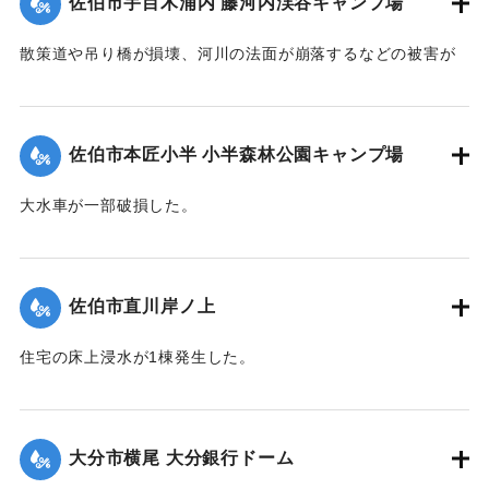
佐伯市宇目木浦内 藤河内渓谷キャンプ場
散策道や吊り橋が損壊、河川の法面が崩落するなどの被害が
出た。
｜固有コード:
01204082
佐伯市本匠小半 小半森林公園キャンプ場
大水車が一部破損した。
｜固有コード:
01204083
佐伯市直川岸ノ上
住宅の床上浸水が1棟発生した。
【出典：平成２９年 9 月１７日台風１８号に関する災害情報
（佐伯市）】
大分市横尾 大分銀行ドーム
｜固有コード:
01204076