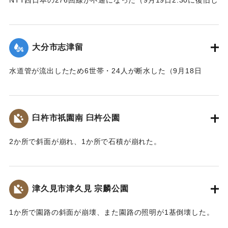
NTT西日本の276回線が不通になった（9月19日2:30に復旧し
た）
｜固有コード:
01204086
大分市志津留
水道管が流出したため6世帯・24人が断水した（9月18日
14:00に復旧）
｜固有コード:
01204087
臼杵市祇園南 臼杵公園
2か所で斜面が崩れ、1か所で石積が崩れた。
｜固有コード:
01204080
津久見市津久見 宗麟公園
1か所で園路の斜面が崩壊、また園路の照明が1基倒壊した。