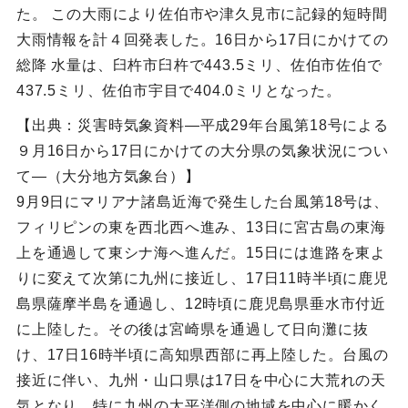
た。 この大雨により佐伯市や津久見市に記録的短時間
大雨情報を計４回発表した。16日から17日にかけての
総降 水量は、臼杵市臼杵で443.5ミリ、佐伯市佐伯で
437.5ミリ、佐伯市宇目で404.0ミリとなった。
【出典：災害時気象資料―平成29年台風第18号による
９月16日から17日にかけての大分県の気象状況につい
て―（大分地方気象台）】
9月9日にマリアナ諸島近海で発生した台風第18号は、
フィリピンの東を西北西へ進み、13日に宮古島の東海
上を通過して東シナ海へ進んだ。15日には進路を東よ
りに変えて次第に九州に接近し、17日11時半頃に鹿児
島県薩摩半島を通過し、12時頃に鹿児島県垂水市付近
に上陸した。その後は宮崎県を通過して日向灘に抜
け、17日16時半頃に高知県西部に再上陸した。台風の
接近に伴い、九州・山口県は17日を中心に大荒れの天
気となり、特に九州の太平洋側の地域を中心に暖かく