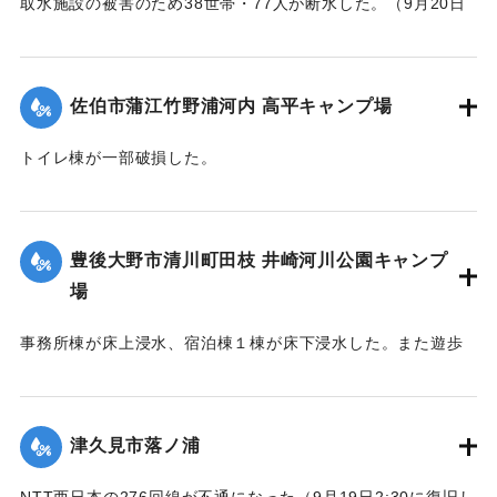
取水施設の被害のため38世帯・77人が断水した。（9月20日
13:30に復旧した）
｜固有コード:
01204088
佐伯市蒲江竹野浦河内 高平キャンプ場
トイレ棟が一部破損した。
｜固有コード:
01204084
豊後大野市清川町田枝 井崎河川公園キャンプ
場
事務所棟が床上浸水、宿泊棟１棟が床下浸水した。また遊歩
道の斜面が流出した。
｜固有コード:
01204085
津久見市落ノ浦