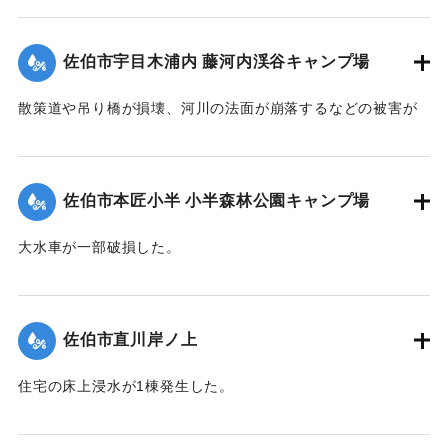
｜固有コード:
01204081
佐伯市宇目木浦内 藤河内渓谷キャンプ場
散策道や吊り橋が損壊、河川の法面が崩落するなどの被害が
出た。
｜固有コード:
01204082
佐伯市本匠小半 小半森林公園キャンプ場
大水車が一部破損した。
｜固有コード:
01204083
佐伯市直川岸ノ上
住宅の床上浸水が1棟発生した。
【出典：平成２９年 9 月１７日台風１８号に関する災害情報
（佐伯市）】