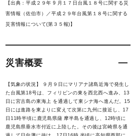
【出典：平成２９年 9 月１７日台風１８号に関する災
害情報（佐伯市）／平成２９年台風第１８号に関する
災害情報について(第３５報)】
災害概要
【気象の状況】 ９月９日にマリアナ諸島近海で発生し
た台風第18号は、フィリピンの東を西北西へ進み、13
日に宮古島の東海上 を通過して東シナ海へ進んだ。15
日には進路を東よりに変えて次第に九州に接近し、17
日11時半頃に鹿児島県薩 摩半島を通過し、12時頃に
鹿児島県垂水市付近に上陸した。その後は宮崎県を通
過して日向灘に抜け、17日16時 半頃に高知県西部に