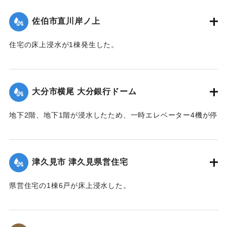
佐伯市直川岸ノ上
住宅の床上浸水が1棟発生した。
【出典：平成２９年 9 月１７日台風１８号に関する災害情報
（佐伯市）】
大分市横尾 大分銀行ドーム
｜固有コード:
01204076
地下2階、地下1階が浸水したため、一時エレベーター4機が停
止した。
｜固有コード:
01204077
津久見市 津久見県営住宅
県営住宅の1棟6戸が床上浸水した。
｜固有コード:
01204078