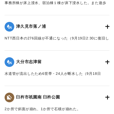
事務所棟が床上浸水、宿泊棟１棟が床下浸水した。また遊歩
道の斜面が流出した。
｜固有コード:
01204085
津久見市落ノ浦
NTT西日本の276回線が不通になった（9月19日2:30に復旧し
た）
｜固有コード:
01204086
大分市志津留
水道管が流出したため6世帯・24人が断水した（9月18日
14:00に復旧）
｜固有コード:
01204087
臼杵市祇園南 臼杵公園
2か所で斜面が崩れ、1か所で石積が崩れた。