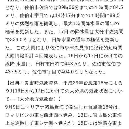
となり、佐伯市佐伯では09時06分までの１時間に84.5
ミリ、佐伯市宇目で は14時17分までの１時間に89.5
ミリの猛烈な雨を観測し、最大1時間降水量の通年の
極値を更新した。また、17日 の降水量は大分市佐賀関
で334.0ミリとなり、日降水量の通年の極値を更新し
た。 この大雨により佐伯市や津久見市に記録的短時間
大雨情報を計４回発表した。16日から17日にかけての
総降 水量は、臼杵市臼杵で443.5ミリ、佐伯市佐伯で
437.5ミリ、佐伯市宇目で404.0ミリとなった。
【出典：災害時気象資料―平成29年台風第18号による
９月16日から17日にかけての大分県の気象状況につい
て―（大分地方気象台）】
9月9日にマリアナ諸島近海で発生した台風第18号は、
フィリピンの東を西北西へ進み、13日に宮古島の東海
上を通過して東シナ海へ進んだ。15日には進路を東よ