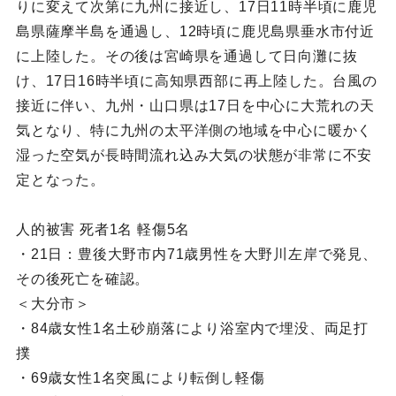
りに変えて次第に九州に接近し、17日11時半頃に鹿児
島県薩摩半島を通過し、12時頃に鹿児島県垂水市付近
に上陸した。その後は宮崎県を通過して日向灘に抜
け、17日16時半頃に高知県西部に再上陸した。台風の
接近に伴い、九州・山口県は17日を中心に大荒れの天
気となり、特に九州の太平洋側の地域を中心に暖かく
湿った空気が長時間流れ込み大気の状態が非常に不安
定となった。
人的被害 死者1名 軽傷5名
・21日：豊後大野市内71歳男性を大野川左岸で発見、
その後死亡を確認。
＜大分市＞
・84歳女性1名土砂崩落により浴室内で埋没、両足打
撲
・69歳女性1名突風により転倒し軽傷