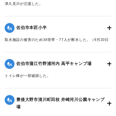
津久見川が氾濫した。
｜固有コード:
01204089
佐伯市本匠小半
取水施設の被害のため38世帯・77人が断水した。（9月20日
13:30に復旧した）
｜固有コード:
01204088
佐伯市蒲江竹野浦河内 高平キャンプ場
トイレ棟が一部破損した。
｜固有コード:
01204084
豊後大野市清川町田枝 井崎河川公園キャンプ
場