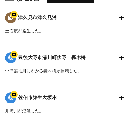
津久見市津久見浦
土石流が発生した。
｜固有コード:
01204098
豊後大野市清川町伏野 轟木橋
中津無礼川にかかる轟木橋が損壊した。
｜固有コード:
01204097
佐伯市弥生大坂本
井崎川が氾濫した。
｜固有コード:
01204096