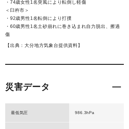
・74歳女性1名突風により転倒し軽傷
＜臼杵市＞
・92歳男性1名転倒により打撲
・60歳男性1名土砂崩れに巻き込まれ自力脱出、擦過
傷
【出典：大分地方気象台提供資料】
災害データ
最低気圧
986.3hPa