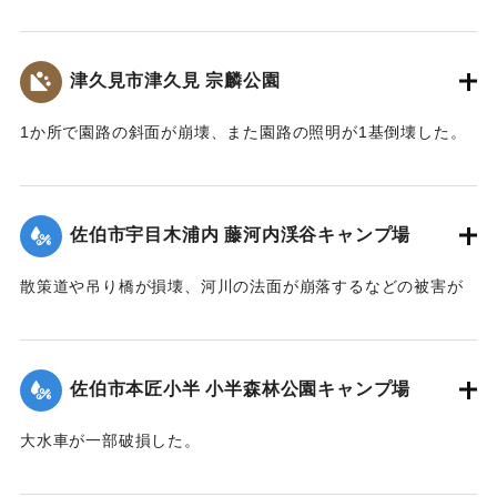
｜固有コード:
01204080
津久見市津久見 宗麟公園
1か所で園路の斜面が崩壊、また園路の照明が1基倒壊した。
｜固有コード:
01204081
佐伯市宇目木浦内 藤河内渓谷キャンプ場
散策道や吊り橋が損壊、河川の法面が崩落するなどの被害が
出た。
｜固有コード:
01204082
佐伯市本匠小半 小半森林公園キャンプ場
大水車が一部破損した。
｜固有コード:
01204083