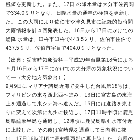
極値を更新した。また、17日 の降水量は大分市佐賀関
で334.0ミリとなり、日降水量の通年の極値を更新し
た。 この大雨により佐伯市や津久見市に記録的短時間
大雨情報を計４回発表した。16日から17日にかけての
総降 水量は、臼杵市臼杵で443.5ミリ、佐伯市佐伯で
437.5ミリ、佐伯市宇目で404.0ミリとなった。
【出典：災害時気象資料―平成29年台風第18号による
９月16日から17日にかけての大分県の気象状況につい
て―（大分地方気象台）】
9月9日にマリアナ諸島近海で発生した台風第18号は、
フィリピンの東を西北西へ進み、13日に宮古島の東海
上を通過して東シナ海へ進んだ。15日には進路を東よ
りに変えて次第に九州に接近し、17日11時半頃に鹿児
島県薩摩半島を通過し、12時頃に鹿児島県垂水市付近
に上陸した。その後は宮崎県を通過して日向灘に抜
け、17日16時半頃に高知県西部に再上陸した。台風の