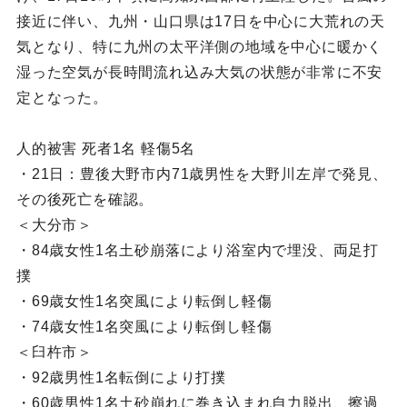
接近に伴い、九州・山口県は17日を中心に大荒れの天
気となり、特に九州の太平洋側の地域を中心に暖かく
湿った空気が長時間流れ込み大気の状態が非常に不安
定となった。
人的被害 死者1名 軽傷5名
・21日：豊後大野市内71歳男性を大野川左岸で発見、
その後死亡を確認。
＜大分市＞
・84歳女性1名土砂崩落により浴室内で埋没、両足打
撲
・69歳女性1名突風により転倒し軽傷
・74歳女性1名突風により転倒し軽傷
＜臼杵市＞
・92歳男性1名転倒により打撲
・60歳男性1名土砂崩れに巻き込まれ自力脱出、擦過