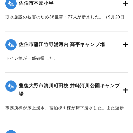
佐伯市本匠小半
取水施設の被害のため38世帯・77人が断水した。（9月20日
13:30に復旧した）
｜固有コード:
01204088
佐伯市蒲江竹野浦河内 高平キャンプ場
トイレ棟が一部破損した。
｜固有コード:
01204084
豊後大野市清川町田枝 井崎河川公園キャンプ
場
事務所棟が床上浸水、宿泊棟１棟が床下浸水した。また遊歩
道の斜面が流出した。
｜固有コード:
01204085