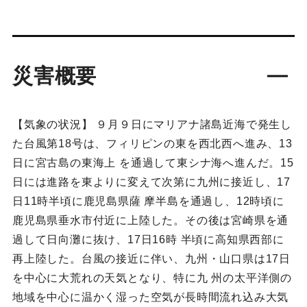
災害概要
【気象の状況】 ９月９日にマリアナ諸島近海で発生し
た台風第18号は、フィリピンの東を西北西へ進み、13
日に宮古島の東海上 を通過して東シナ海へ進んだ。15
日には進路を東よりに変えて次第に九州に接近し、17
日11時半頃に鹿児島県薩 摩半島を通過し、12時頃に
鹿児島県垂水市付近に上陸した。その後は宮崎県を通
過して日向灘に抜け、17日16時 半頃に高知県西部に
再上陸した。台風の接近に伴い、九州・山口県は17日
を中心に大荒れの天気となり、特に九 州の太平洋側の
地域を中心に温かく湿った空気が長時間流れ込み大気