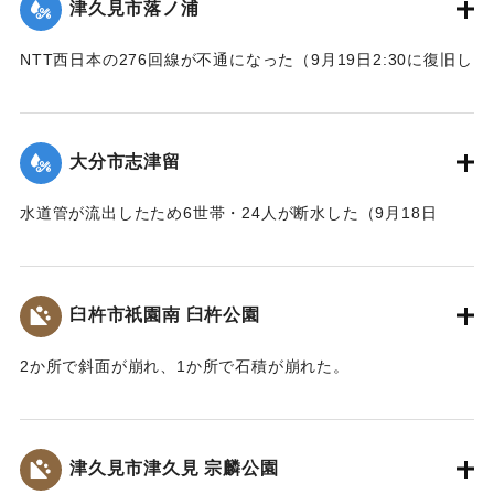
津久見市落ノ浦
NTT西日本の276回線が不通になった（9月19日2:30に復旧し
た）
｜固有コード:
01204086
大分市志津留
水道管が流出したため6世帯・24人が断水した（9月18日
14:00に復旧）
｜固有コード:
01204087
臼杵市祇園南 臼杵公園
2か所で斜面が崩れ、1か所で石積が崩れた。
｜固有コード:
01204080
津久見市津久見 宗麟公園