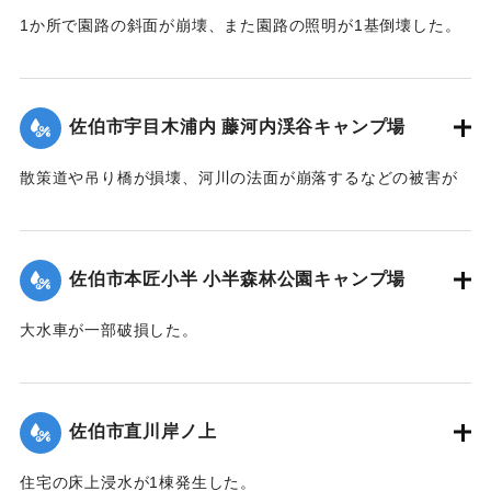
1か所で園路の斜面が崩壊、また園路の照明が1基倒壊した。
｜固有コード:
01204081
佐伯市宇目木浦内 藤河内渓谷キャンプ場
散策道や吊り橋が損壊、河川の法面が崩落するなどの被害が
出た。
｜固有コード:
01204082
佐伯市本匠小半 小半森林公園キャンプ場
大水車が一部破損した。
｜固有コード:
01204083
佐伯市直川岸ノ上
住宅の床上浸水が1棟発生した。