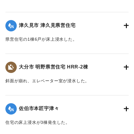
【出典：平成２９年 9 月１７日台風１８号に関する災害情報
（佐伯市）】
津久見市 津久見県営住宅
｜固有コード:
01204076
県営住宅の1棟6戸が床上浸水した。
｜固有コード:
01204078
大分市 明野県営住宅 HRR-2棟
斜面が崩れ、エレベーター室が浸水した。
｜固有コード:
01204079
佐伯市本匠宇津々
住宅の床上浸水が3棟発生した。
【出典：平成２９年 9 月１７日台風１８号に関する災害情報