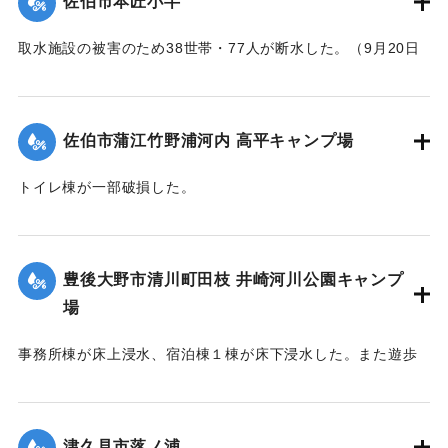
佐伯市本匠小半
取水施設の被害のため38世帯・77人が断水した。（9月20日
13:30に復旧した）
｜固有コード:
01204088
佐伯市蒲江竹野浦河内 高平キャンプ場
トイレ棟が一部破損した。
｜固有コード:
01204084
豊後大野市清川町田枝 井崎河川公園キャンプ
場
事務所棟が床上浸水、宿泊棟１棟が床下浸水した。また遊歩
道の斜面が流出した。
｜固有コード:
01204085
津久見市落ノ浦