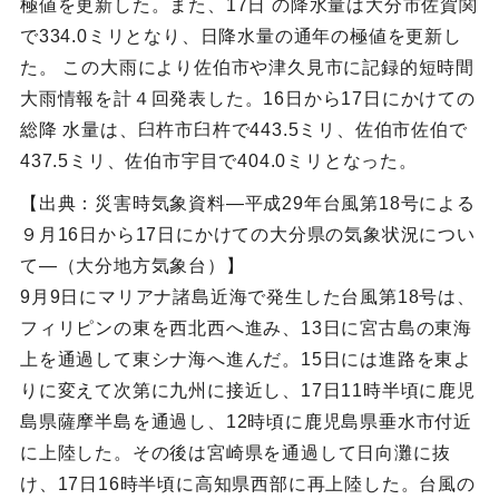
極値を更新した。また、17日 の降水量は大分市佐賀関
で334.0ミリとなり、日降水量の通年の極値を更新し
た。 この大雨により佐伯市や津久見市に記録的短時間
大雨情報を計４回発表した。16日から17日にかけての
総降 水量は、臼杵市臼杵で443.5ミリ、佐伯市佐伯で
437.5ミリ、佐伯市宇目で404.0ミリとなった。
【出典：災害時気象資料―平成29年台風第18号による
９月16日から17日にかけての大分県の気象状況につい
て―（大分地方気象台）】
9月9日にマリアナ諸島近海で発生した台風第18号は、
フィリピンの東を西北西へ進み、13日に宮古島の東海
上を通過して東シナ海へ進んだ。15日には進路を東よ
りに変えて次第に九州に接近し、17日11時半頃に鹿児
島県薩摩半島を通過し、12時頃に鹿児島県垂水市付近
に上陸した。その後は宮崎県を通過して日向灘に抜
け、17日16時半頃に高知県西部に再上陸した。台風の