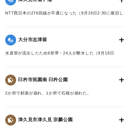
NTT西日本の276回線が不通になった（9月19日2:30に復旧し
た）
｜固有コード:
01204086
大分市志津留
水道管が流出したため6世帯・24人が断水した（9月18日
14:00に復旧）
｜固有コード:
01204087
臼杵市祇園南 臼杵公園
2か所で斜面が崩れ、1か所で石積が崩れた。
｜固有コード:
01204080
津久見市津久見 宗麟公園