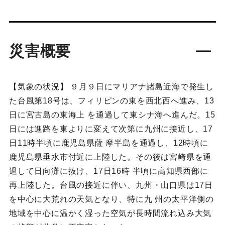
災害概要
【気象の状況】 ９月９日にマリアナ諸島近海で発生し
た台風第18号は、フィリピンの東を西北西へ進み、13
日に宮古島の東海上 を通過して東シナ海へ進んだ。15
日には進路を東よりに変えて次第に九州に接近し、17
日11時半頃に鹿児島県薩 摩半島を通過し、12時頃に
鹿児島県垂水市付近に上陸した。その後は宮崎県を通
過して日向灘に抜け、17日16時 半頃に高知県西部に
再上陸した。台風の接近に伴い、九州・山口県は17日
を中心に大荒れの天気となり、特に九 州の太平洋側の
地域を中心に温かく湿った空気が長時間流れ込み大気