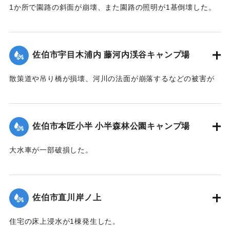
1か所で園路の斜面が崩壊、また園路の照明が1基倒壊した。
｜固有コード:
01204081
佐伯市宇目木浦内 藤河内渓谷キャンプ場
散策道や吊り橋が損壊、河川の法面が崩落するなどの被害が
出た。
｜固有コード:
01204082
佐伯市本匠小半 小半森林公園キャンプ場
大水車が一部破損した。
｜固有コード:
01204083
佐伯市直川岸ノ上
住宅の床上浸水が1棟発生した。