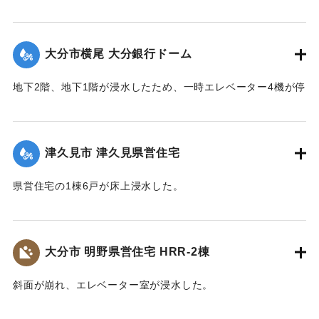
【出典：平成２９年 9 月１７日台風１８号に関する災害情報
（佐伯市）】
大分市横尾 大分銀行ドーム
｜固有コード:
01204076
地下2階、地下1階が浸水したため、一時エレベーター4機が停
止した。
｜固有コード:
01204077
津久見市 津久見県営住宅
県営住宅の1棟6戸が床上浸水した。
｜固有コード:
01204078
大分市 明野県営住宅 HRR-2棟
斜面が崩れ、エレベーター室が浸水した。
｜固有コード:
01204079