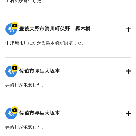
土石流が発生した。
｜固有コード:
01204098
豊後大野市清川町伏野 轟木橋
中津無礼川にかかる轟木橋が損壊した。
｜固有コード:
01204097
佐伯市弥生大坂本
井崎川が氾濫した。
｜固有コード:
01204096
佐伯市弥生大坂本
井崎川が氾濫した。