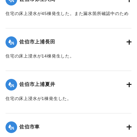
｜固有コード:
01204058
住宅の床上浸水が45棟発生した。また漏水箇所確認中のため
242世帯・587人が断水した（9月21日13:30に復旧）。
【出典：平成２９年 9 月１７日台風１８号に関する災害情報
（佐伯市）／平成２９年台風第１８号に関する災害情報につ
佐伯市上浦長田
いて(第３５報)】
住宅の床上浸水が14棟発生した。
｜固有コード:
01204059
【出典：平成２９年 9 月１７日台風１８号に関する災害情報
（佐伯市）】
佐伯市上浦夏井
｜固有コード:
01204053
住宅の床上浸水が1棟発生した。
【出典：平成２９年 9 月１７日台風１８号に関する災害情報
（佐伯市）】
佐伯市車
｜固有コード:
01204054