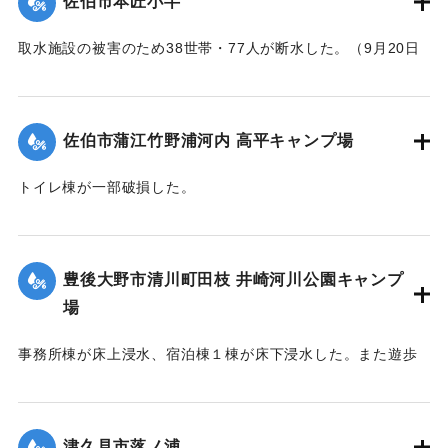
佐伯市本匠小半
取水施設の被害のため38世帯・77人が断水した。（9月20日
13:30に復旧した）
｜固有コード:
01204088
佐伯市蒲江竹野浦河内 高平キャンプ場
トイレ棟が一部破損した。
｜固有コード:
01204084
豊後大野市清川町田枝 井崎河川公園キャンプ
場
事務所棟が床上浸水、宿泊棟１棟が床下浸水した。また遊歩
道の斜面が流出した。
｜固有コード:
01204085
津久見市落ノ浦