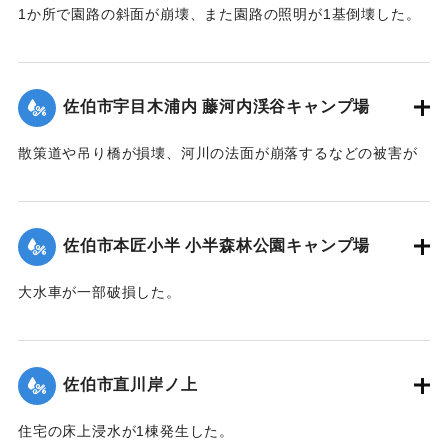
1か所で園路の斜面が崩壊、また園路の照明が1基倒壊した。
｜固有コード:
01204081
佐伯市宇目木浦内 藤河内渓谷キャンプ場
散策道や吊り橋が損壊、河川の法面が崩落するなどの被害が
出た。
｜固有コード:
01204082
佐伯市本匠小半 小半森林公園キャンプ場
大水車が一部破損した。
｜固有コード:
01204083
佐伯市直川岸ノ上
住宅の床上浸水が1棟発生した。