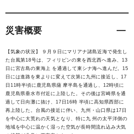
災害概要
【気象の状況】 ９月９日にマリアナ諸島近海で発生し
た台風第18号は、フィリピンの東を西北西へ進み、13
日に宮古島の東海上 を通過して東シナ海へ進んだ。15
日には進路を東よりに変えて次第に九州に接近し、17
日11時半頃に鹿児島県薩 摩半島を通過し、12時頃に
鹿児島県垂水市付近に上陸した。その後は宮崎県を通
過して日向灘に抜け、17日16時 半頃に高知県西部に
再上陸した。台風の接近に伴い、九州・山口県は17日
を中心に大荒れの天気となり、特に九 州の太平洋側の
地域を中心に温かく湿った空気が長時間流れ込み大気