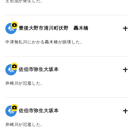
土石流が発生した。
｜固有コード:
01204098
豊後大野市清川町伏野 轟木橋
中津無礼川にかかる轟木橋が損壊した。
｜固有コード:
01204097
佐伯市弥生大坂本
井崎川が氾濫した。
｜固有コード:
01204096
佐伯市弥生大坂本
井崎川が氾濫した。