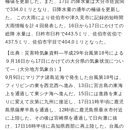
極値を更新した。また、17日 の降水量は大分市佐賀関
で334.0ミリとなり、日降水量の通年の極値を更新し
た。 この大雨により佐伯市や津久見市に記録的短時間
大雨情報を計４回発表した。16日から17日にかけての
総降 水量は、臼杵市臼杵で443.5ミリ、佐伯市佐伯で
437.5ミリ、佐伯市宇目で404.0ミリとなった。
【出典：災害時気象資料―平成29年台風第18号による
９月16日から17日にかけての大分県の気象状況につい
て―（大分地方気象台）】
9月9日にマリアナ諸島近海で発生した台風第18号は、
フィリピンの東を西北西へ進み、13日に宮古島の東海
上を通過して東シナ海へ進んだ。15日には進路を東よ
りに変えて次第に九州に接近し、17日11時半頃に鹿児
島県薩摩半島を通過し、12時頃に鹿児島県垂水市付近
に上陸した。その後は宮崎県を通過して日向灘に抜
け、17日16時半頃に高知県西部に再上陸した。台風の