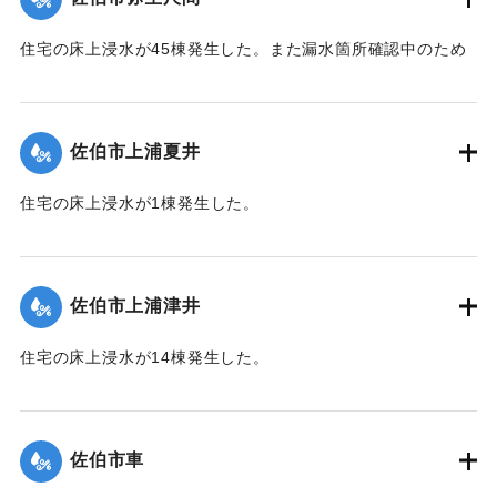
｜固有コード:
01204058
住宅の床上浸水が45棟発生した。また漏水箇所確認中のため
242世帯・587人が断水した（9月21日13:30に復旧）。
【出典：平成２９年 9 月１７日台風１８号に関する災害情報
（佐伯市）／平成２９年台風第１８号に関する災害情報につ
佐伯市上浦夏井
いて(第３５報)】
住宅の床上浸水が1棟発生した。
｜固有コード:
01204059
【出典：平成２９年 9 月１７日台風１８号に関する災害情報
（佐伯市）】
佐伯市上浦津井
｜固有コード:
01204054
住宅の床上浸水が14棟発生した。
【出典：平成２９年 9 月１７日台風１８号に関する災害情報
（佐伯市）】
佐伯市車
｜固有コード:
01204055