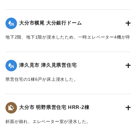
【出典：平成２９年 9 月１７日台風１８号に関する災害情報
（佐伯市）】
大分市横尾 大分銀行ドーム
｜固有コード:
01204076
地下2階、地下1階が浸水したため、一時エレベーター4機が停
止した。
｜固有コード:
01204077
津久見市 津久見県営住宅
県営住宅の1棟6戸が床上浸水した。
｜固有コード:
01204078
大分市 明野県営住宅 HRR-2棟
斜面が崩れ、エレベーター室が浸水した。
｜固有コード:
01204079