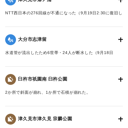
NTT西日本の276回線が不通になった（9月19日2:30に復旧し
た）
｜固有コード:
01204086
大分市志津留
水道管が流出したため6世帯・24人が断水した（9月18日
14:00に復旧）
｜固有コード:
01204087
臼杵市祇園南 臼杵公園
2か所で斜面が崩れ、1か所で石積が崩れた。
｜固有コード:
01204080
津久見市津久見 宗麟公園