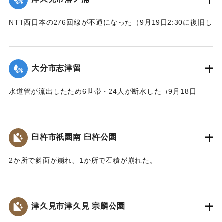
NTT西日本の276回線が不通になった（9月19日2:30に復旧し
た）
｜固有コード:
01204086
大分市志津留
水道管が流出したため6世帯・24人が断水した（9月18日
14:00に復旧）
｜固有コード:
01204087
臼杵市祇園南 臼杵公園
2か所で斜面が崩れ、1か所で石積が崩れた。
｜固有コード:
01204080
津久見市津久見 宗麟公園