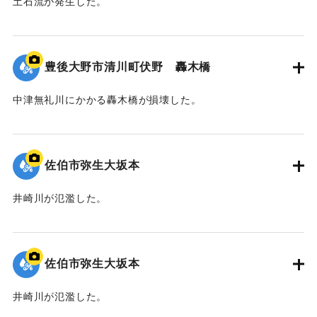
土石流が発生した。
｜固有コード:
01204098
豊後大野市清川町伏野 轟木橋
中津無礼川にかかる轟木橋が損壊した。
｜固有コード:
01204097
佐伯市弥生大坂本
井崎川が氾濫した。
｜固有コード:
01204096
佐伯市弥生大坂本
井崎川が氾濫した。