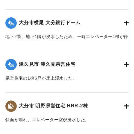
【出典：平成２９年 9 月１７日台風１８号に関する災害情報
（佐伯市）】
大分市横尾 大分銀行ドーム
｜固有コード:
01204076
地下2階、地下1階が浸水したため、一時エレベーター4機が停
止した。
｜固有コード:
01204077
津久見市 津久見県営住宅
県営住宅の1棟6戸が床上浸水した。
｜固有コード:
01204078
大分市 明野県営住宅 HRR-2棟
斜面が崩れ、エレベーター室が浸水した。
｜固有コード:
01204079