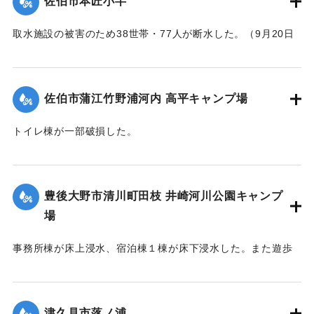
佐伯市本匠小半
取水施設の被害のため38世帯・77人が断水した。（9月20日
13:30に復旧した）
｜固有コード:
01204088
佐伯市蒲江竹野浦河内 高平キャンプ場
トイレ棟が一部破損した。
｜固有コード:
01204084
豊後大野市清川町田枝 井崎河川公園キャンプ
場
事務所棟が床上浸水、宿泊棟１棟が床下浸水した。また遊歩
道の斜面が流出した。
｜固有コード:
01204085
津久見市落ノ浦