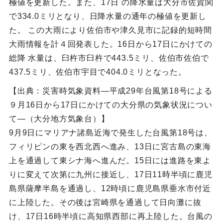
極値を更新した。また、17日 の降水量は大分市佐賀関
で334.0ミリとなり、日降水量の通年の極値を更新し
た。 この大雨により佐伯市や津久見市に記録的短時間
大雨情報を計４回発表した。16日から17日にかけての
総降 水量は、臼杵市臼杵で443.5ミリ、佐伯市佐伯で
437.5ミリ、佐伯市宇目で404.0ミリとなった。
【出典：災害時気象資料―平成29年台風第18号による
９月16日から17日にかけての大分県の気象状況につい
て―（大分地方気象台）】
9月9日にマリアナ諸島近海で発生した台風第18号は、
フィリピンの東を西北西へ進み、13日に宮古島の東海
上を通過して東シナ海へ進んだ。15日には進路を東よ
りに変えて次第に九州に接近し、17日11時半頃に鹿児
島県薩摩半島を通過し、12時頃に鹿児島県垂水市付近
に上陸した。その後は宮崎県を通過して日向灘に抜
け、17日16時半頃に高知県西部に再上陸した。台風の