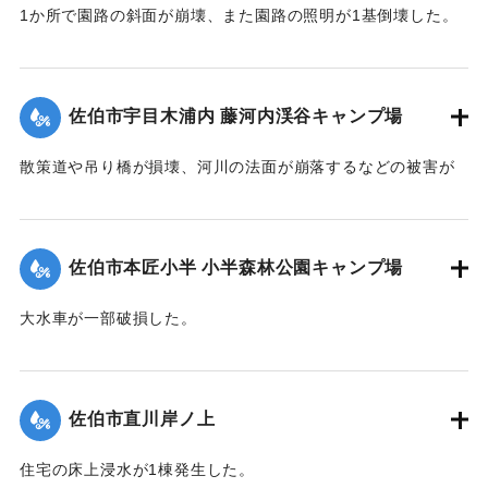
1か所で園路の斜面が崩壊、また園路の照明が1基倒壊した。
｜固有コード:
01204081
佐伯市宇目木浦内 藤河内渓谷キャンプ場
散策道や吊り橋が損壊、河川の法面が崩落するなどの被害が
出た。
｜固有コード:
01204082
佐伯市本匠小半 小半森林公園キャンプ場
大水車が一部破損した。
｜固有コード:
01204083
佐伯市直川岸ノ上
住宅の床上浸水が1棟発生した。