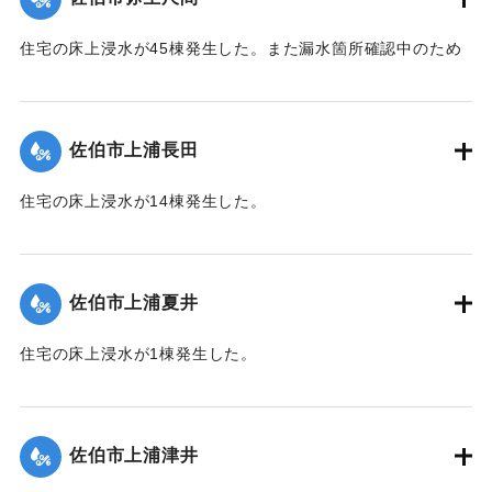
｜固有コード:
01204058
住宅の床上浸水が45棟発生した。また漏水箇所確認中のため
242世帯・587人が断水した（9月21日13:30に復旧）。
【出典：平成２９年 9 月１７日台風１８号に関する災害情報
（佐伯市）／平成２９年台風第１８号に関する災害情報につ
佐伯市上浦長田
いて(第３５報)】
住宅の床上浸水が14棟発生した。
｜固有コード:
01204059
【出典：平成２９年 9 月１７日台風１８号に関する災害情報
（佐伯市）】
佐伯市上浦夏井
｜固有コード:
01204053
住宅の床上浸水が1棟発生した。
【出典：平成２９年 9 月１７日台風１８号に関する災害情報
（佐伯市）】
佐伯市上浦津井
｜固有コード:
01204054