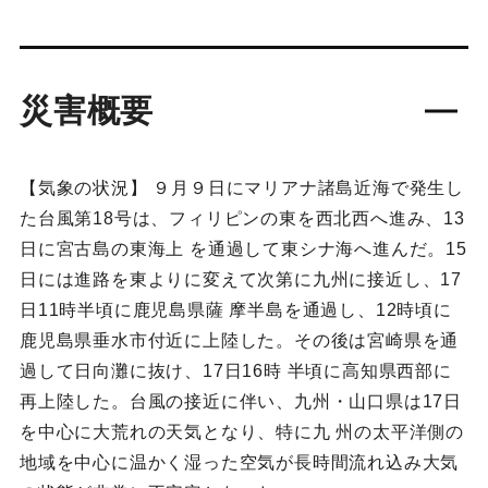
災害概要
【気象の状況】 ９月９日にマリアナ諸島近海で発生し
た台風第18号は、フィリピンの東を西北西へ進み、13
日に宮古島の東海上 を通過して東シナ海へ進んだ。15
日には進路を東よりに変えて次第に九州に接近し、17
日11時半頃に鹿児島県薩 摩半島を通過し、12時頃に
鹿児島県垂水市付近に上陸した。その後は宮崎県を通
過して日向灘に抜け、17日16時 半頃に高知県西部に
再上陸した。台風の接近に伴い、九州・山口県は17日
を中心に大荒れの天気となり、特に九 州の太平洋側の
地域を中心に温かく湿った空気が長時間流れ込み大気