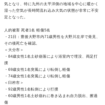
気となり、特に九州の太平洋側の地域を中心に暖かく
湿った空気が長時間流れ込み大気の状態が非常に不安
定となった。
人的被害 死者1名 軽傷5名
・21日：豊後大野市内71歳男性を大野川左岸で発見、
その後死亡を確認。
＜大分市＞
・84歳女性1名土砂崩落により浴室内で埋没、両足打
撲
・69歳女性1名突風により転倒し軽傷
・74歳女性1名突風により転倒し軽傷
＜臼杵市＞
・92歳男性1名転倒により打撲
・60歳男性1名土砂崩れに巻き込まれ自力脱出、擦過
傷