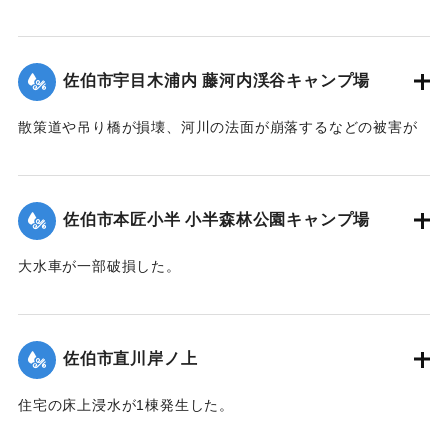
｜固有コード:
01204081
佐伯市宇目木浦内 藤河内渓谷キャンプ場
散策道や吊り橋が損壊、河川の法面が崩落するなどの被害が
出た。
｜固有コード:
01204082
佐伯市本匠小半 小半森林公園キャンプ場
大水車が一部破損した。
｜固有コード:
01204083
佐伯市直川岸ノ上
住宅の床上浸水が1棟発生した。
【出典：平成２９年 9 月１７日台風１８号に関する災害情報