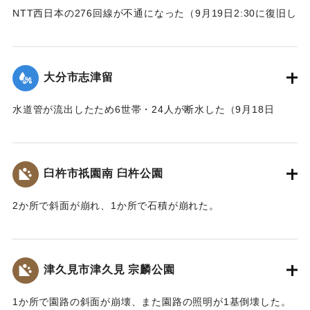
NTT西日本の276回線が不通になった（9月19日2:30に復旧し
た）
｜固有コード:
01204086
大分市志津留
水道管が流出したため6世帯・24人が断水した（9月18日
14:00に復旧）
｜固有コード:
01204087
臼杵市祇園南 臼杵公園
2か所で斜面が崩れ、1か所で石積が崩れた。
｜固有コード:
01204080
津久見市津久見 宗麟公園
1か所で園路の斜面が崩壊、また園路の照明が1基倒壊した。