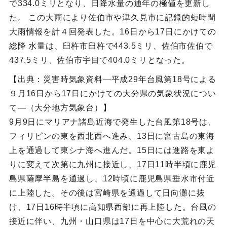
で334.0ミリとなり、日降水量の通年の極値を更新し
た。 この大雨により佐伯市や津久見市に記録的短時間
大雨情報を計４回発表した。16日から17日にかけての
総降 水量は、臼杵市臼杵で443.5ミリ、佐伯市佐伯で
437.5ミリ、佐伯市宇目で404.0ミリとなった。
【出典：災害時気象資料―平成29年台風第18号による
９月16日から17日にかけての大分県の気象状況につい
て―（大分地方気象台）】
9月9日にマリアナ諸島近海で発生した台風第18号は、
フィリピンの東を西北西へ進み、13日に宮古島の東海
上を通過して東シナ海へ進んだ。15日には進路を東よ
りに変えて次第に九州に接近し、17日11時半頃に鹿児
島県薩摩半島を通過し、12時頃に鹿児島県垂水市付近
に上陸した。その後は宮崎県を通過して日向灘に抜
け、17日16時半頃に高知県西部に再上陸した。台風の
接近に伴い、九州・山口県は17日を中心に大荒れの天