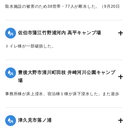
取水施設の被害のため38世帯・77人が断水した。（9月20日
13:30に復旧した）
｜固有コード:
01204088
佐伯市蒲江竹野浦河内 高平キャンプ場
トイレ棟が一部破損した。
｜固有コード:
01204084
豊後大野市清川町田枝 井崎河川公園キャンプ
場
事務所棟が床上浸水、宿泊棟１棟が床下浸水した。また遊歩
道の斜面が流出した。
｜固有コード:
01204085
津久見市落ノ浦