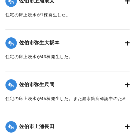
佐伯市上浦浪太
｜固有コード:
01204056
住宅の床上浸水が1棟発生した。
【出典：平成２９年 9 月１７日台風１８号に関する災害情報
（佐伯市）】
佐伯市弥生大坂本
｜固有コード:
01204057
住宅の床上浸水が43棟発生した。
【出典：平成２９年 9 月１７日台風１８号に関する災害情報
（佐伯市）】
佐伯市弥生尺間
｜固有コード:
01204058
住宅の床上浸水が45棟発生した。また漏水箇所確認中のため
242世帯・587人が断水した（9月21日13:30に復旧）。
【出典：平成２９年 9 月１７日台風１８号に関する災害情報
（佐伯市）／平成２９年台風第１８号に関する災害情報につ
佐伯市上浦長田
いて(第３５報)】