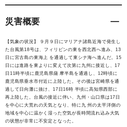
災害概要
【気象の状況】 ９月９日にマリアナ諸島近海で発生し
た台風第18号は、フィリピンの東を西北西へ進み、13
日に宮古島の東海上 を通過して東シナ海へ進んだ。15
日には進路を東よりに変えて次第に九州に接近し、17
日11時半頃に鹿児島県薩 摩半島を通過し、12時頃に
鹿児島県垂水市付近に上陸した。その後は宮崎県を通
過して日向灘に抜け、17日16時 半頃に高知県西部に
再上陸した。台風の接近に伴い、九州・山口県は17日
を中心に大荒れの天気となり、特に九 州の太平洋側の
地域を中心に温かく湿った空気が長時間流れ込み大気
の状態が非常に不安定となった。