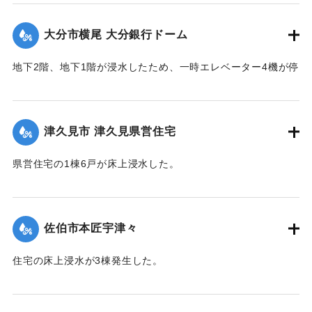
（佐伯市）】
大分市横尾 大分銀行ドーム
｜固有コード:
01204076
地下2階、地下1階が浸水したため、一時エレベーター4機が停
止した。
｜固有コード:
01204077
津久見市 津久見県営住宅
県営住宅の1棟6戸が床上浸水した。
｜固有コード:
01204078
佐伯市本匠宇津々
住宅の床上浸水が3棟発生した。
【出典：平成２９年 9 月１７日台風１８号に関する災害情報
（佐伯市）】