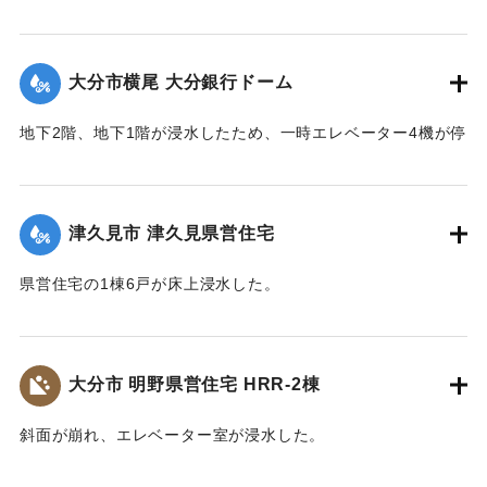
【出典：平成２９年 9 月１７日台風１８号に関する災害情報
（佐伯市）】
大分市横尾 大分銀行ドーム
｜固有コード:
01204076
地下2階、地下1階が浸水したため、一時エレベーター4機が停
止した。
｜固有コード:
01204077
津久見市 津久見県営住宅
県営住宅の1棟6戸が床上浸水した。
｜固有コード:
01204078
大分市 明野県営住宅 HRR-2棟
斜面が崩れ、エレベーター室が浸水した。
｜固有コード:
01204079