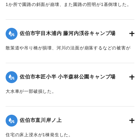
1か所で園路の斜面が崩壊、また園路の照明が1基倒壊した。
｜固有コード:
01204081
佐伯市宇目木浦内 藤河内渓谷キャンプ場
散策道や吊り橋が損壊、河川の法面が崩落するなどの被害が
出た。
｜固有コード:
01204082
佐伯市本匠小半 小半森林公園キャンプ場
大水車が一部破損した。
｜固有コード:
01204083
佐伯市直川岸ノ上
住宅の床上浸水が1棟発生した。