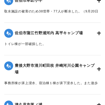
佐伯市本匠小半
取水施設の被害のため38世帯・77人が断水した。（9月20日
13:30に復旧した）
｜固有コード:
01204088
佐伯市蒲江竹野浦河内 高平キャンプ場
トイレ棟が一部破損した。
｜固有コード:
01204084
豊後大野市清川町田枝 井崎河川公園キャンプ
場
事務所棟が床上浸水、宿泊棟１棟が床下浸水した。また遊歩
道の斜面が流出した。
｜固有コード:
01204085
津久見市落ノ浦