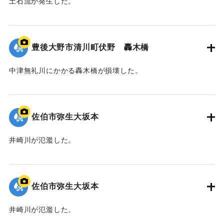
土石流が発生した。
｜固有コード:
01204098
豊後大野市清川町伏野 轟木橋
中津無礼川にかかる轟木橋が損壊した。
｜固有コード:
01204097
佐伯市弥生大坂本
井崎川が氾濫した。
｜固有コード:
01204096
佐伯市弥生大坂本
井崎川が氾濫した。