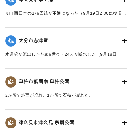
NTT西日本の276回線が不通になった（9月19日2:30に復旧し
た）
｜固有コード:
01204086
大分市志津留
水道管が流出したため6世帯・24人が断水した（9月18日
14:00に復旧）
｜固有コード:
01204087
臼杵市祇園南 臼杵公園
2か所で斜面が崩れ、1か所で石積が崩れた。
｜固有コード:
01204080
津久見市津久見 宗麟公園