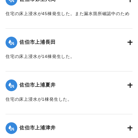
｜固有コード:
01204058
住宅の床上浸水が45棟発生した。また漏水箇所確認中のため
242世帯・587人が断水した（9月21日13:30に復旧）。
【出典：平成２９年 9 月１７日台風１８号に関する災害情報
（佐伯市）／平成２９年台風第１８号に関する災害情報につ
佐伯市上浦長田
いて(第３５報)】
住宅の床上浸水が14棟発生した。
｜固有コード:
01204059
【出典：平成２９年 9 月１７日台風１８号に関する災害情報
（佐伯市）】
佐伯市上浦夏井
｜固有コード:
01204053
住宅の床上浸水が1棟発生した。
【出典：平成２９年 9 月１７日台風１８号に関する災害情報
（佐伯市）】
佐伯市上浦津井
｜固有コード:
01204054