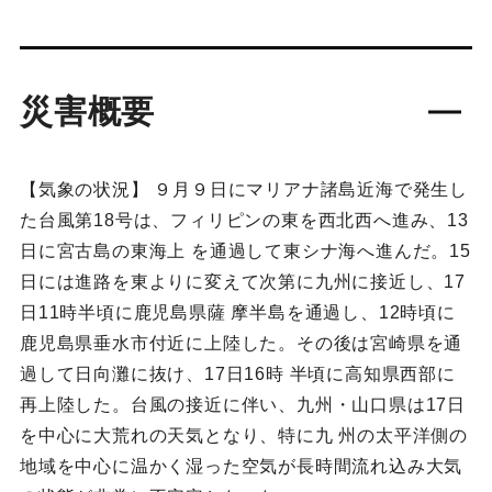
災害概要
【気象の状況】 ９月９日にマリアナ諸島近海で発生し
た台風第18号は、フィリピンの東を西北西へ進み、13
日に宮古島の東海上 を通過して東シナ海へ進んだ。15
日には進路を東よりに変えて次第に九州に接近し、17
日11時半頃に鹿児島県薩 摩半島を通過し、12時頃に
鹿児島県垂水市付近に上陸した。その後は宮崎県を通
過して日向灘に抜け、17日16時 半頃に高知県西部に
再上陸した。台風の接近に伴い、九州・山口県は17日
を中心に大荒れの天気となり、特に九 州の太平洋側の
地域を中心に温かく湿った空気が長時間流れ込み大気