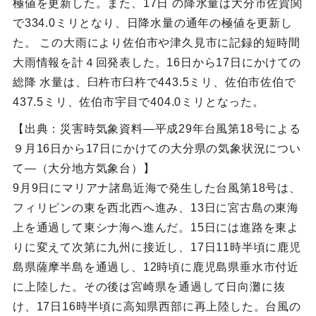
極値を更新した。また、17日 の降水量は大分市佐賀関
で334.0ミリとなり、日降水量の通年の極値を更新し
た。 この大雨により佐伯市や津久見市に記録的短時間
大雨情報を計４回発表した。16日から17日にかけての
総降 水量は、臼杵市臼杵で443.5ミリ、佐伯市佐伯で
437.5ミリ、佐伯市宇目で404.0ミリとなった。
【出典：災害時気象資料―平成29年台風第18号による
９月16日から17日にかけての大分県の気象状況につい
て―（大分地方気象台）】
9月9日にマリアナ諸島近海で発生した台風第18号は、
フィリピンの東を西北西へ進み、13日に宮古島の東海
上を通過して東シナ海へ進んだ。15日には進路を東よ
りに変えて次第に九州に接近し、17日11時半頃に鹿児
島県薩摩半島を通過し、12時頃に鹿児島県垂水市付近
に上陸した。その後は宮崎県を通過して日向灘に抜
け、17日16時半頃に高知県西部に再上陸した。台風の