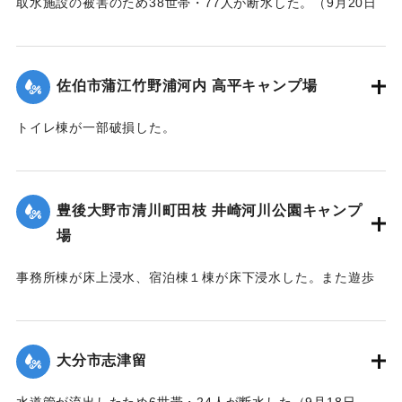
取水施設の被害のため38世帯・77人が断水した。（9月20日
13:30に復旧した）
｜固有コード:
01204088
佐伯市蒲江竹野浦河内 高平キャンプ場
トイレ棟が一部破損した。
｜固有コード:
01204084
豊後大野市清川町田枝 井崎河川公園キャンプ
場
事務所棟が床上浸水、宿泊棟１棟が床下浸水した。また遊歩
道の斜面が流出した。
｜固有コード:
01204085
大分市志津留