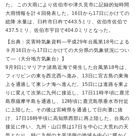
た。 この大雨により佐伯市や津久見市に記録的短時間
大雨情報を計４回発表した。16日から17日にかけての
総降 水量は、臼杵市臼杵で443.5ミリ、佐伯市佐伯で
437.5ミリ、佐伯市宇目で404.0ミリとなった。
【出典：災害時気象資料―平成29年台風第18号による
９月16日から17日にかけての大分県の気象状況につい
て―（大分地方気象台）】
9月9日にマリアナ諸島近海で発生した台風第18号は、
フィリピンの東を西北西へ進み、13日に宮古島の東海
上を通過して東シナ海へ進んだ。15日には進路を東よ
りに変えて次第に九州に接近し、17日11時半頃に鹿児
島県薩摩半島を通過し、12時頃に鹿児島県垂水市付近
に上陸した。その後は宮崎県を通過して日向灘に抜
け、17日16時半頃に高知県西部に再上陸した。台風の
接近に伴い、九州・山口県は17日を中心に大荒れの天
気となり、特に九州の太平洋側の地域を中心に暖かく