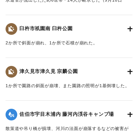
水道管が流出したため6世帯・24人が断水した（9月18日
14:00に復旧）
｜固有コード:
01204087
臼杵市祇園南 臼杵公園
2か所で斜面が崩れ、1か所で石積が崩れた。
｜固有コード:
01204080
津久見市津久見 宗麟公園
1か所で園路の斜面が崩壊、また園路の照明が1基倒壊した。
｜固有コード:
01204081
佐伯市宇目木浦内 藤河内渓谷キャンプ場
散策道や吊り橋が損壊、河川の法面が崩落するなどの被害が
出た。