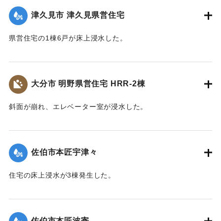
｜固有コード:
01204077
津久見市 津久見県営住宅
県営住宅の1棟6戸が床上浸水した。
｜固有コード:
01204078
大分市 明野県営住宅 HRR-2棟
斜面が崩れ、エレベーター室が浸水した。
｜固有コード:
01204079
佐伯市本匠宇津々
住宅の床上浸水が3棟発生した。
【出典：平成２９年 9 月１７日台風１８号に関する災害情報
（佐伯市）】
佐伯市本匠波寄