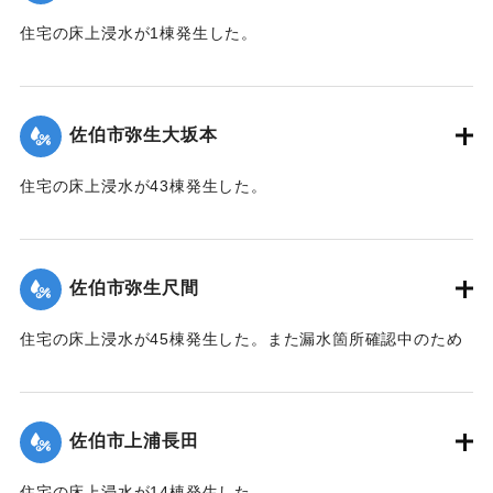
住宅の床上浸水が1棟発生した。
【出典：平成２９年 9 月１７日台風１８号に関する災害情報
（佐伯市）】
佐伯市弥生大坂本
｜固有コード:
01204057
住宅の床上浸水が43棟発生した。
【出典：平成２９年 9 月１７日台風１８号に関する災害情報
（佐伯市）】
佐伯市弥生尺間
｜固有コード:
01204058
住宅の床上浸水が45棟発生した。また漏水箇所確認中のため
242世帯・587人が断水した（9月21日13:30に復旧）。
【出典：平成２９年 9 月１７日台風１８号に関する災害情報
（佐伯市）／平成２９年台風第１８号に関する災害情報につ
佐伯市上浦長田
いて(第３５報)】
住宅の床上浸水が14棟発生した。