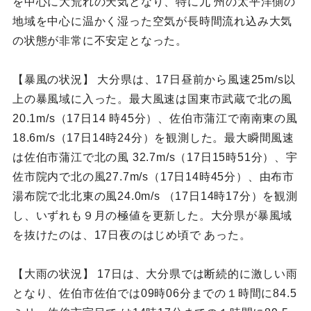
を中心に大荒れの天気となり、特に九 州の太平洋側の
地域を中心に温かく湿った空気が長時間流れ込み大気
の状態が非常に不安定となった。
【暴風の状況】 大分県は、17日昼前から風速25m/s以
上の暴風域に入った。最大風速は国東市武蔵で北の風
20.1m/s（17日14 時45分）、佐伯市蒲江で南南東の風
18.6m/s（17日14時24分）を観測した。最大瞬間風速
は佐伯市蒲江で北の風 32.7m/s（17日15時51分）、宇
佐市院内で北の風27.7m/s（17日14時45分）、由布市
湯布院で北北東の風24.0m/s （17日14時17分）を観測
し、いずれも９月の極値を更新した。大分県が暴風域
を抜けたのは、17日夜のはじめ頃で あった。
【大雨の状況】 17日は、大分県では断続的に激しい雨
となり、佐伯市佐伯では09時06分までの１時間に84.5