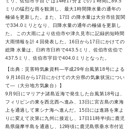
ミリ、佐伯市宇目で は14時17分までの１時間に89.5
ミリの猛烈な雨を観測し、最大1時間降水量の通年の
極値を更新した。また、17日 の降水量は大分市佐賀関
で334.0ミリとなり、日降水量の通年の極値を更新し
た。 この大雨により佐伯市や津久見市に記録的短時間
大雨情報を計４回発表した。16日から17日にかけての
総降 水量は、臼杵市臼杵で443.5ミリ、佐伯市佐伯で
437.5ミリ、佐伯市宇目で404.0ミリとなった。
【出典：災害時気象資料―平成29年台風第18号による
９月16日から17日にかけての大分県の気象状況につい
て―（大分地方気象台）】
9月9日にマリアナ諸島近海で発生した台風第18号は、
フィリピンの東を西北西へ進み、13日に宮古島の東海
上を通過して東シナ海へ進んだ。15日には進路を東よ
りに変えて次第に九州に接近し、17日11時半頃に鹿児
島県薩摩半島を通過し、12時頃に鹿児島県垂水市付近