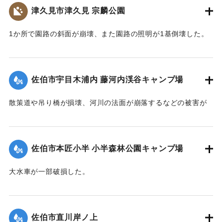
津久見市津久見 宗麟公園
1か所で園路の斜面が崩壊、また園路の照明が1基倒壊した。
｜固有コード:
01204081
佐伯市宇目木浦内 藤河内渓谷キャンプ場
散策道や吊り橋が損壊、河川の法面が崩落するなどの被害が
出た。
｜固有コード:
01204082
佐伯市本匠小半 小半森林公園キャンプ場
大水車が一部破損した。
｜固有コード:
01204083
佐伯市直川岸ノ上