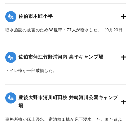
｜固有コード:
01204089
佐伯市本匠小半
取水施設の被害のため38世帯・77人が断水した。（9月20日
13:30に復旧した）
｜固有コード:
01204088
佐伯市蒲江竹野浦河内 高平キャンプ場
トイレ棟が一部破損した。
｜固有コード:
01204084
豊後大野市清川町田枝 井崎河川公園キャンプ
場
事務所棟が床上浸水、宿泊棟１棟が床下浸水した。また遊歩
道の斜面が流出した。