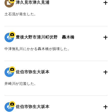
津久見市津久見浦
土石流が発生した。
｜固有コード:
01204098
豊後大野市清川町伏野 轟木橋
中津無礼川にかかる轟木橋が損壊した。
｜固有コード:
01204097
佐伯市弥生大坂本
井崎川が氾濫した。
｜固有コード:
01204096
佐伯市弥生大坂本