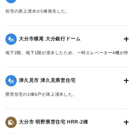
住宅の床上浸水が1棟発生した。
【出典：平成２９年 9 月１７日台風１８号に関する災害情報
（佐伯市）】
大分市横尾 大分銀行ドーム
｜固有コード:
01204076
地下2階、地下1階が浸水したため、一時エレベーター4機が停
止した。
｜固有コード:
01204077
津久見市 津久見県営住宅
県営住宅の1棟6戸が床上浸水した。
｜固有コード:
01204078
大分市 明野県営住宅 HRR-2棟