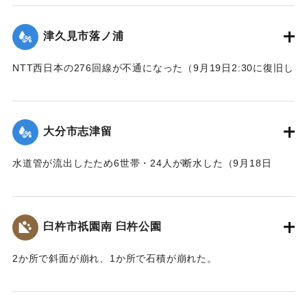
｜固有コード:
01204085
津久見市落ノ浦
NTT西日本の276回線が不通になった（9月19日2:30に復旧し
た）
｜固有コード:
01204086
大分市志津留
水道管が流出したため6世帯・24人が断水した（9月18日
14:00に復旧）
｜固有コード:
01204087
臼杵市祇園南 臼杵公園
2か所で斜面が崩れ、1か所で石積が崩れた。
｜固有コード:
01204080