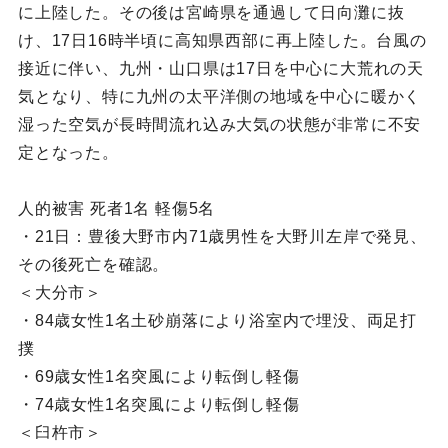
に上陸した。その後は宮崎県を通過して日向灘に抜
け、17日16時半頃に高知県西部に再上陸した。台風の
接近に伴い、九州・山口県は17日を中心に大荒れの天
気となり、特に九州の太平洋側の地域を中心に暖かく
湿った空気が長時間流れ込み大気の状態が非常に不安
定となった。
人的被害 死者1名 軽傷5名
・21日：豊後大野市内71歳男性を大野川左岸で発見、
その後死亡を確認。
＜大分市＞
・84歳女性1名土砂崩落により浴室内で埋没、両足打
撲
・69歳女性1名突風により転倒し軽傷
・74歳女性1名突風により転倒し軽傷
＜臼杵市＞