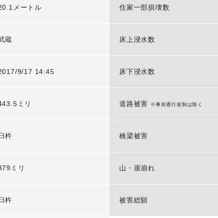
20.1メートル
住家一部損壊数
武蔵
床上浸水数
2017/9/17 14:45
床下浸水数
443.5ミリ
道路被害
※事前通行規制は除く
臼杵
橋梁被害
379ミリ
山・崖崩れ
臼杵
被害総額