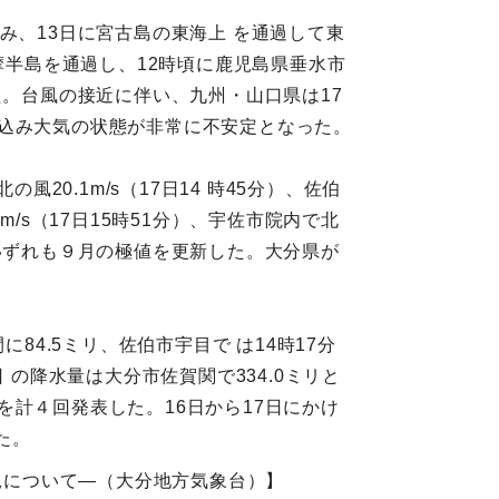
み、13日に宮古島の東海上 を通過して東
摩半島を通過し、12時頃に鹿児島県垂水市
た。台風の接近に伴い、九州・山口県は17
れ込み大気の状態が非常に不安定となった。
20.1m/s（17日14 時45分）、佐伯
m/s（17日15時51分）、宇佐市院内で北
測し、いずれも９月の極値を更新した。大分県が
84.5ミリ、佐伯市宇目で は14時17分
 の降水量は大分市佐賀関で334.0ミリと
計４回発表した。16日から17日にかけ
た。
状況について―（大分地方気象台）】