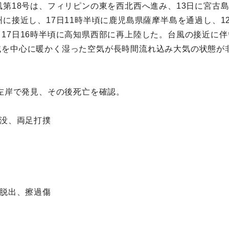
風第18号は、フィリピンの東を西北西へ進み、13日に宮古
州に接近し、17日11時半頃に鹿児島県薩摩半島を通過し、
17日16時半頃に高知県西部に再上陸した。台風の接近に伴
域を中心に暖かく湿った空気が長時間流れ込み大気の状態が
川左岸で発見、その後死亡を確認。
埋没、両足打撲
力脱出、擦過傷