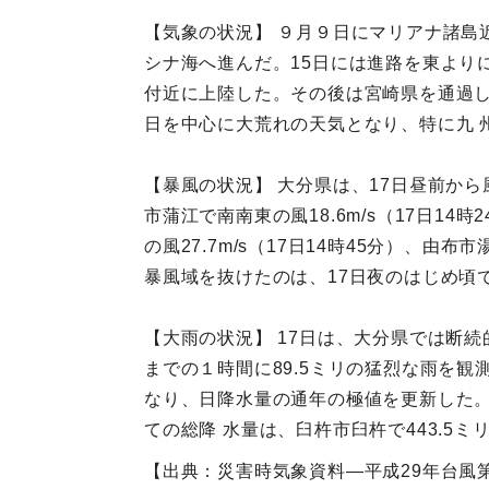
【気象の状況】 ９月９日にマリアナ諸島
シナ海へ進んだ。15日には進路を東より
付近に上陸した。その後は宮崎県を通過し
日を中心に大荒れの天気となり、特に九 
【暴風の状況】 大分県は、17日昼前から風
市蒲江で南南東の風18.6m/s（17日14
の風27.7m/s（17日14時45分）、由
暴風域を抜けたのは、17日夜のはじめ頃で
【大雨の状況】 17日は、大分県では断続的
までの１時間に89.5ミリの猛烈な雨を観
なり、日降水量の通年の極値を更新した。
ての総降 水量は、臼杵市臼杵で443.5ミ
【出典：災害時気象資料―平成29年台風