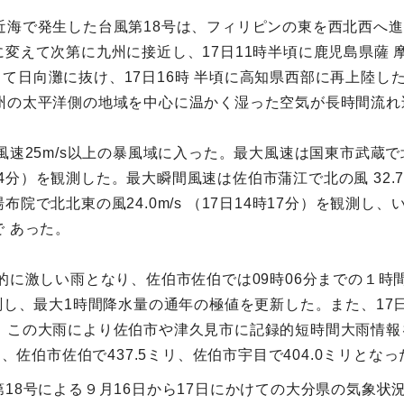
近海で発生した台風第18号は、フィリピンの東を西北西へ進
に変えて次第に九州に接近し、17日11時半頃に鹿児島県薩 
て日向灘に抜け、17日16時 半頃に高知県西部に再上陸し
州の太平洋側の地域を中心に温かく湿った空気が長時間流
速25m/s以上の暴風域に入った。最大風速は国東市武蔵で北の風
時24分）を観測した。最大瞬間風速は佐伯市蒲江で北の風 32.7
布市湯布院で北北東の風24.0m/s （17日14時17分）を観
 あった。
に激しい雨となり、佐伯市佐伯では09時06分までの１時間に
測し、最大1時間降水量の通年の極値を更新した。また、17日
 この大雨により佐伯市や津久見市に記録的短時間大雨情報を
リ、佐伯市佐伯で437.5ミリ、佐伯市宇目で404.0ミリとなっ
第18号による９月16日から17日にかけての大分県の気象