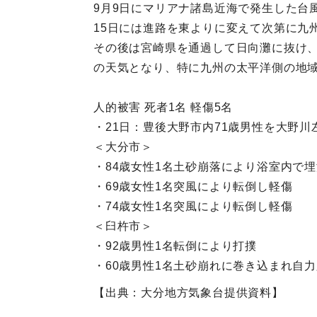
9月9日にマリアナ諸島近海で発生した台
15日には進路を東よりに変えて次第に九
その後は宮崎県を通過して日向灘に抜け、
の天気となり、特に九州の太平洋側の地
人的被害 死者1名 軽傷5名
・21日：豊後大野市内71歳男性を大野
＜大分市＞
・84歳女性1名土砂崩落により浴室内で
・69歳女性1名突風により転倒し軽傷
・74歳女性1名突風により転倒し軽傷
＜臼杵市＞
・92歳男性1名転倒により打撲
・60歳男性1名土砂崩れに巻き込まれ自
【出典：大分地方気象台提供資料】