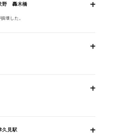
伏野 轟木橋
が損壊した。
津久見駅