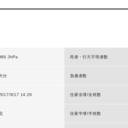
986.3hPa
死者・行方不明者数
大分
負傷者数
2017/9/17 14:28
住家全壊/全焼数
北
住家半壊/半焼数