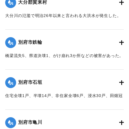
大分郡賀来村
【出典：大分合同新聞 1951年10月16日夕刊2面】
大分川の氾濫で明治26年以来と言われる大洪水が発生した。
｜固有コード:
00520086
堤防決壊5か所350メートル、道路決壊13か所300メートル、
稲倒伏200町歩、埋没1町歩、床下浸水62戸、床上浸水41戸な
どの被害があった。
別府市鉄輪
【出典：大分合同新聞 1951年10月16日朝刊2面】
橋梁流失5、県道決壊1、がけ崩れ3か所などの被害があった。
｜固有コード:
00520087
【出典：大分合同新聞 1951年10月16日夕刊2面】
｜固有コード:
00520081
別府市石垣
住宅全壊1戸、半壊14戸、非住家全壊6戸、浸水30戸、田畑冠
水63町歩（うち稲3町歩収穫皆無）などの被害があった。
【出典：大分合同新聞 1951年10月16日夕刊2面】
別府市亀川
｜固有コード:
00520082