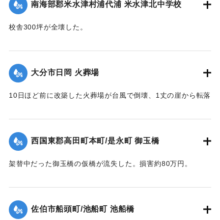
【出典：大分合同新聞 1951年10月19日朝刊2面】
南海部郡米水津村浦代浦 米水津北中学校
｜固有コード:
005200117
校舎300坪が全壊した。
【出典：大分合同新聞 1951年10月17日朝刊2面】
｜固有コード:
005200110
大分市日岡 火葬場
10日ほど前に改築した火葬場が台風で倒壊、1丈の崖から転落
した。市土木課ではただちに新築に着手するが、工費は100万
円あまりを要する見込み。
【出典：大分合同新聞 1951年10月17日朝刊2面】
西国東郡高田町本町/是永町 御玉橋
｜固有コード:
005200111
架替中だった御玉橋の仮橋が流失した。損害約80万円。
【出典：大分合同新聞 1951年10月18日朝刊2面】
｜固有コード:
005200112
佐伯市船頭町/池船町 池船橋