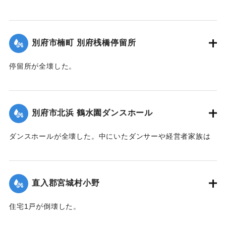
月25日夕刊2面】
決壊2か所・25メートルなどの被害があった。
【出典：大分合同新聞 1951年10月16日夕刊2面】
｜固有コード:
00520076
別府市楠町 別府桟橋停留所
｜固有コード:
00520077
停留所が全壊した。
【出典：大分合同新聞 1951年10月16日夕刊2面】
｜固有コード:
00520078
別府市北浜 鶴水園ダンスホール
ダンスホールが全壊した。中にいたダンサーや経営者家族は
休暇で訪れていた占領軍の兵士によって倒壊前に救出され
た。
【出典：大分合同新聞 1951年10月16日夕刊2面】
直入郡宮城村小野
｜固有コード:
00520079
住宅1戸が倒壊した。
【出典：大分合同新聞 1951年10月16日夕刊2面】