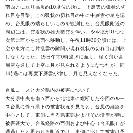
南西方に亘り高度約10度位の所に、下層雲の弧状の切
れ目を目撃、この弧状の切れ目の中に中層雲や星を認
め、台風眼の端らしいものを観測した。台風眼附近の
周辺には、雲堤状の雄大積雲を伴い、やや拡がりつつ
次第に西から北西へ移動し、午後11時30分頃には、上
空や東方にも片乱雲の隙間が現れ弧状の切れ目は判然
しなくなった。15日午前0時過ぎに至り、極く薄い高
層雲を通して上空に月が見られるようになつたが、同
1時過には再度下層雲が増し、月も見えなくなった。
台風コースと大分県内の被害について
大分県中央を南々西から北北東に縦断した今回のルー
ス台風に伴う県下の被害状況を見ると、台風の経路を
中心として、東側に当る県東部およびその沿岸が特に
被害甚大で、台風経路の西側および中心（台風眼）が
通過したと思われる附近では、東側に比して被害は予