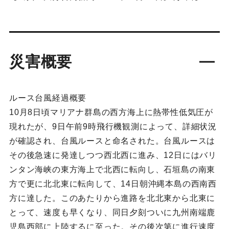
災害概要
ルース台風経過概要
10月8日頃マリアナ群島の西方海上に熱帯性低気圧が
現れたが、9日午前9時飛行機観測によって、詳細状況
が確認され、台風ルースと命名された。台風ルースは
その後急速に発達しつつ西北西に進み、12日にはバリ
ンタン海峡の東方海上で北西に転向し、石垣島の南東
方で更に北北東に転向して、14日朝沖縄本島の西南西
方に達した。このあたりから進路を北北東から北東に
とって、速度も早くなり、同日夕刻ついに九州南端鹿
児島西部に上陸するに至った。その後次第に進行速度