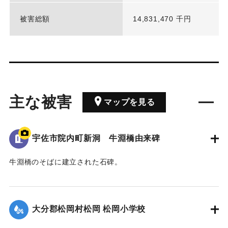
被害総額
14,831,470 千円
主な被害
マップを見る
宇佐市院内町新洞 牛淵橋由来碑
牛淵橋のそばに建立された石碑。
1951（昭和26）年のルース台風の際に橋が流失し、橋の上流
側にある沖地区と北山地区の交通が寸断された。
その後、新たな橋が架けられたことを記念し、通行人に伝え
大分郡松岡村松岡 松岡小学校
るためにこの位置に石碑が建立された。
現在の牛淵橋は1953（昭和28）年2月に架設されたものであ