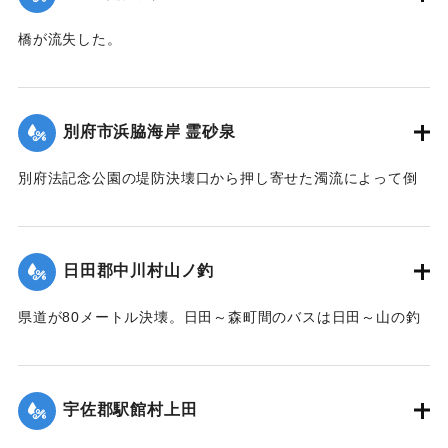
橋が流失した。
【出典：大分合同新聞 1951年10月17日朝刊2面】
｜固有コード:
005200100
別府市浜脇海岸 霊砂泉
別府法記念公園の堤防決壊口から押し寄せた濁流によって倒
壊した。
【出典：大分合同新聞 1951年10月17日朝刊1面】
日田郡中川村山ノ釣
｜固有コード:
00520092
県道が80メートル決壊。日田～森町間のバスは日田～山の釣
間、森町～北山田村平川橋を折り返し運転をしている。復旧
には1週間を要する見込み。
【出典：大分合同新聞 1951年10月17日朝刊2面】
宇佐郡駅館村上田
｜固有コード:
00520093