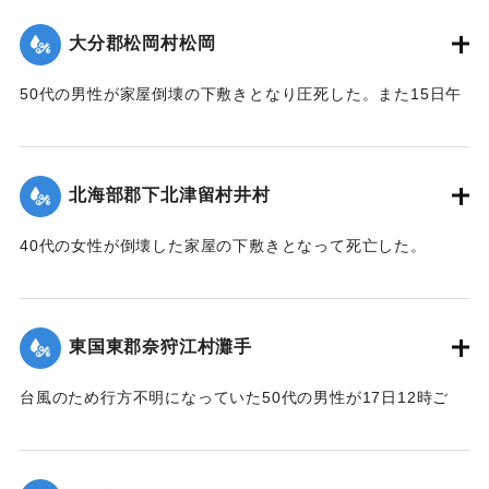
【出典：大分合同新聞 1951年10月18日朝刊2面】
サレタ事ハ時代文化ノ餘澤トハ言ヘ實ニ一世ノ奇蹟トシテ交
大分郡松岡村松岡
通
｜固有コード:
005200114
者モ共ニ歓バナケレバナラナイ因テ本會ハ提唱者古権淳生君
50代の男性が家屋倒壊の下敷きとなり圧死した。また15日午
ノ
前3時頃には倒壊した住宅（40坪）から出火し全焼した。村消
意見ニ從ヒ有志ト謀リ文ヲ勒シ其由来ヲ後昆ニ傳ウ次第デア
防署の調べによると損害17万円。
ル
【出典：大分合同新聞 1951年10月18日朝刊2面】
昭和三十一年九月仲秋 院内村 教育委員會
北海部郡下北津留村井村
｜固有コード:
005200115
※碑文の画像（2枚目）・翻刻は「デジタル拓本」による。
40代の女性が倒壊した家屋の下敷きとなって死亡した。
【出典：碑文・牛淵橋銘板】
【出典：大分合同新聞 1951年10月18日朝刊2面】
｜固有コード:
005200124
｜固有コード:
005200116
東国東郡奈狩江村灘手
台風のため行方不明になっていた50代の男性が17日12時ご
ろ、家屋の下敷きになって死亡しているのを長男が発見。東
国東地区署に届け出た。