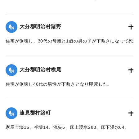
した。
【出典：大分合同新聞 1951年10月17日朝刊2面】
大分郡明治村猪野
｜固有コード:
005200107
住宅が倒壊し、30代の母親と1歳の男の子が下敷きになって死
亡した。
【出典：大分合同新聞 1951年10月17日朝刊2面】
大分郡明治村横尾
｜固有コード:
005200108
住宅が倒壊し40代の男性が下敷きとなり即死した。
【出典：大分合同新聞 1951年10月17日朝刊2面】
｜固有コード:
005200109
速見郡杵築町
家屋全壊15、半壊14、流失6、床上浸水283、床下浸水64、
堤防決壊21（755メートル）、船舶流失1、稲田浸水181町