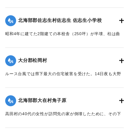
通行できるようになる。
ノ災厄ニ逢着兩區教育産業交通ノ生命線ハ無残ニモ断絶サレ
【出典：大分合同新聞 1951年10月20日朝刊2面】
｜固有コード:
005200118
前
北海部郡佐志生村佐志生 佐志生小学校
途ノ光明ハ完全ニ消滅シテ仕舞タノテアル 時ノ両川村長権
｜固有コード:
005200119
藤
昭和4年に建てた2階建ての本校舎（250坪）が半壊、柱は曲
保馬氏ト両川村議會長安部邦夫氏ノ聡明ト侠氣トハ快ク地元
がり、壁は落ち、ガラスは壊れ、わずかに職員室を残し他は
民
全部使用不能に陥り、420名の生徒は教室を失ってしまった。
ノ要請ヲ容レ直ニ復興ノ計畫ヲ立テ村議會ノ協賛ノ下ニ七百
緊急臨時村議会の結果、割合損害の少ない2階建ての講堂兼教
数
大分郡松岡村
室に1年2学級と6年2学級を収容、他の8学級300名を桑原、目
十万圓ノ巨費ヲ投ジ着工数ヶ月ニシテ縣北屈指ノ雄大堅牢ヲ
明、尾本、藤田の各公民館分館に収容、17日より授業を開始
誇
ルース台風では県下最大の住宅被害を受けた。14日夜も大野
したが生徒が多数のため机を入れることもできず、板の間に
ル斯橋ガ竣成ヲ遂ゲタノデアル 因ニ該工事ノ施行ニ當ツテ
川、乙津川、片野川の堤を越えた濁流がたちまち村中にあふ
座り腰掛けを机がわりに授業を続けている。
ハ
れ被害のひどかった松岡、菰田集落ではわずか9戸のうち住宅
驛川町徳光建設ノ犠牲的奉仕ト村議髙窪隆義安倍政美両氏ノ
【出典：大分合同新聞 1951年10月20日夕刊2面】
2戸、非住家5戸、死者1人を出した。そのほか建物の全半壊は
挺
北海部郡大在村角子原
310棟を数えた。
身的協力トハ其効績實ニ著大ナモノガアル 僅々五十戸ニ過
｜固有コード:
005200120
【出典：大分合同新聞 1951年10月22日朝刊1面】
高田村の40代の女性が訪問先の家が倒壊したために、その下
ギ
敷きとなって死亡した。
ザル沖北山両部落千年ノ大計トシテ如斯壯観無比ノ名橋ガ架
｜固有コード:
005200121
設