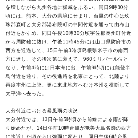
を増しながら九州各地に猛威をふるい、同日9時30分
頃には、熊本、大分の県境にせまり、台風の中心は玖
珠郡森町と大分郡湯布院町の中間付近を通って由布山
付近をかすめ、同日午後10時30分頃宇佐郡長州町付近
から周防難に抜け、午後11時45分には山口県防府市の
西方を通過して、15日午前3時頃島根県米子市の南西
方に達し、その後次第に衰えて、960ミリバール位と
なり、午前4時には日本海に出、午前9時頃には能登半
島付近を通り、その後進路を北東にとって、北陸より
再度本州に上陸、更に東北地方へむけ本州を横断して
太平洋へ去った。
大分付近における暴風雨の状況
大分付近では、13日午前5時頃から前線による雨が降
り始めたが、14日午前10時台風が奄美大島名瀬の西方
に接近した頃からは強雨に変わり、同日午後6時台風