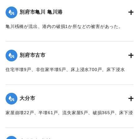
軒の海岸旅館がほとんど水浸しになった。
別府市亀川 亀川港
【出典：大分合同新聞 1951年10月17日朝刊1面】
亀川桟橋が流出、港内の破損1か所などの被害があった。
｜固有コード:
00520091
【出典：大分合同新聞 1951年10月16日夕刊2面】
｜固有コード:
00520084
別府市古市
住宅半壊9戸、非住家半壊5戸、床上浸水700戸、床下浸水
1000戸、道路決壊1か所、堤防決壊60メートルなどの被害が
あった。
【出典：大分合同新聞 1951年10月16日夕刊2面】
大分市
｜固有コード:
00520085
家屋崩壊22戸、半壊61戸、流失家屋5戸、破損365戸、床下浸
水1602戸、非住家139戸、田畑流失埋没10反、冠水197町6
反、堤防決壊8、電柱倒壊73、船沈没5隻、船流失2隻などの
被害があった。