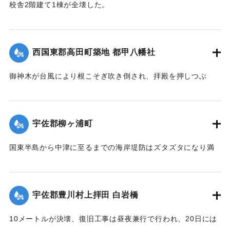
校舎2階建て1棟が全壊した。
り、ルース台風後に架けられた橋がそのまま使われている。
【出典：大分合同新聞 1951年10月22日朝刊1面】
【碑文】
｜固有コード:
005200122
牛淵橋由来
西国東郡高田町築地 都甲八幡社
此橋ノ下流約四丁許ノ䖏ニ梁瀬ノ渡リガアル古来土橋ヲ架ケ
以
御神木が台風により根こそぎ吹き倒され、拝殿を押しつぶ
テ沖北山両部落交通唯一ノ便ニ供シタノデアルガ毎年出水期
し、神殿を傾斜させた。
ト
【出典：大分合同新聞 1951年10月25日夕刊2面】
モナレバ一掃ノ災禍ヲ受ケ人馬共ニ徒渉ノ難渋ヲ喫スルコト
宇佐郡柳ヶ浦町
幾
｜固有コード:
005200123
十百年郷人之ヲ憂ヒ今ヲ去ル四十年前此ノ地ニ木橋ヲ架シタ
国東半島から中津に至るまでの海岸堤防はズタズタになり満
ル
潮時には海水が稲の穂先まで浸している。海岸約2キロの間に
モ数年ニシテ流失依テ両區民凝議郷土振興ノ為結束奮起多額
5か所、計750メートル、中堤防18か所、約450メートルが決
ノ
壊した。この場所は海岸堤防からは海水、中堤防からは駅館
私財ヲ醵出位置ヲ再ビ此䖏ニ擇ビ石橋ヲ架設永遠ノ計ヲ為シ
宇佐郡豊川村上拝田 白岩橋
川の水が流入し農家の人を悩ませた。16日には農家でない人
稍
も参加し、奉仕団約1000人が潮止め工事を行った。
々安堵セルモ去昭和二十六年ノルース台風ノ際一瞬ニシテ流
10メートルが決壊、復旧工事は昼夜兼行で行われ、20日には
亡
【出典：大分合同新聞 1951年10月20日朝刊1面】