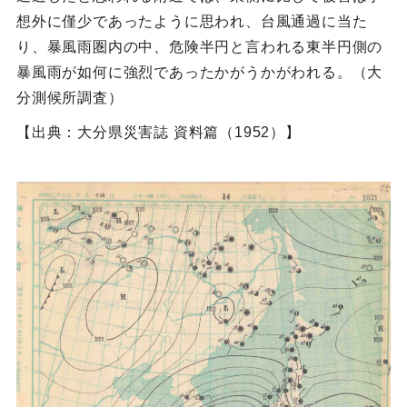
想外に僅少であったように思われ、台風通過に当た
り、暴風雨圏内の中、危険半円と言われる東半円側の
暴風雨が如何に強烈であったかがうかがわれる。（大
分測候所調査）
【出典：大分県災害誌 資料篇（1952）】