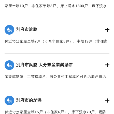
家屋半壊10戸、非住家半壊8戸、床上浸水1300戸、床下浸水
2000戸、堤防決壊1000メートルなどの被害があった。
【出典：大分合同新聞 1951年10月16日夕刊2面】
別府市浜脇
｜固有コード:
00520083
付近では家屋全壊7戸（うち非住家5戸）、半壊19戸（非住家
2戸）、床上浸水500戸、床下浸水1500戸、朝見沿線の225メ
ートルの道路が決壊した。
【出典：大分合同新聞 1951年10月16日夕刊2面】
別府市浜脇 大分県産業奨励館
｜固有コード:
00520075
産業奨励館、工芸指導所、県公共竹工補導所付近の海岸線の
突堤が2か所、100メートルにわたり決壊したため、奨励館の
一部が倒壊し陳列棚が全部流失した。被害総額は350万円にの
ぼり復旧までに約2ヶ月間を要する見込み。安全な場所への移
別府市的が浜
転してはとの話が進んでいる。
【出典：大分合同新聞 1951年10月16日夕刊1面／夕刊2面/10
付近では家屋全壊15戸（非住家6戸）、床下浸水70戸、堤防