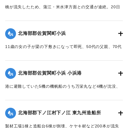
橋が流失したため、蒲江・米水津方面との交通が途絶。20日
に復旧予定。
【出典：大分合同新聞 1951年10月18日夕刊1面】
北海部郡佐賀関町小浜
｜固有コード:
005200113
11歳の女の子が梁の下敷きになって即死、50代の父親、70代
の祖母、10代の兄と遊びに来ていた友人（10代）も重傷を負
った。
【出典：大分合同新聞 1951年10月17日朝刊2面】
北海部郡佐賀関町小浜 小浜港
｜固有コード:
005200105
港に避難していた5機の機帆船のうち万栄丸など4機が沈没、
みじんに飛び散ったり、陸上に乗り上げ底がなくなったりし
ている。
【出典：大分合同新聞 1951年10月17日朝刊2面】
北海部郡下ノ江村下ノ江 東九州造船所
｜固有コード:
005200106
製材工場1棟と造船台6棟が倒壊、ケヤキ材など200本が流失