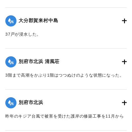
30戸が浸水、田畑30町歩が冠水した。特に決壊口近くの2町
歩の水田は3尺平均の土砂をかぶって完全に埋没した。
【出典：大分合同新聞 1951年10月16日夕刊2面】
大分郡賀来村中島
｜固有コード:
00520088
37戸が浸水した。
【出典：大分合同新聞 1951年10月16日夕刊2面】
｜固有コード:
00520089
別府市北浜 清風荘
3階まで高潮をかぶり1階はつつぬけのような状態になった。
復旧にはここだけでも1000万円以上かかると見られている。
【出典：大分合同新聞 1951年10月17日朝刊1面】
別府市北浜
｜固有コード:
00520090
昨年のキジア台風で被害を受けた護岸の修築工事を11月から
取り掛かる前だったために、弱い部分が大波に突き崩され、
200～300貫もの大岩がゴロゴロ投げ出された。そのため20数