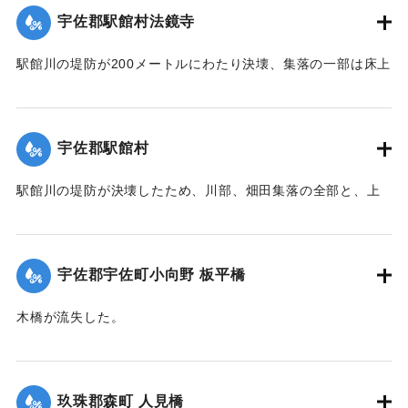
宇佐郡駅館村法鏡寺
｜固有コード:
005200104
駅館川の堤防が200メートルにわたり決壊、集落の一部は床上
浸水の被害を受けた。
【出典：大分合同新聞 1951年10月17日朝刊2面】
宇佐郡駅館村
｜固有コード:
00520097
駅館川の堤防が決壊したため、川部、畑田集落の全部と、上
田、法鏡寺集落の一部276戸が床上浸水の被害を受けた。また
流失した住宅、非住家8戸、倒壊14戸にのぼり明治26年以来
の大出水となり罹災者は1600名を数えた。村では14日夜から
宇佐郡宇佐町小向野 板平橋
炊き出しを行った。
【出典：大分合同新聞 1951年10月17日朝刊2面】
木橋が流失した。
【出典：大分合同新聞 1951年10月17日朝刊2面】
｜固有コード:
00520098
｜固有コード:
00520099
玖珠郡森町 人見橋