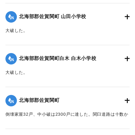
歩、畑浸水20町歩、農産物被害100万円の見込み（杵築地区
署調査）
北海部郡佐賀関町 山田小学校
【出典：大分合同新聞 1951年10月17日朝刊2面】
大破した。
｜固有コード:
005200101
【出典：大分合同新聞 1951年10月17日朝刊2面】
｜固有コード:
005200102
北海部郡佐賀関町白木 白木小学校
大破した。
【出典：大分合同新聞 1951年10月17日朝刊2面】
｜固有コード:
005200103
北海部郡佐賀関町
倒壊家屋32戸、中小破は2300戸に達した。関臼道路は十数か
所が決壊して総額1億数千万円にのぼる被害を被っている。
【出典：大分合同新聞 1951年10月17日朝刊2面】