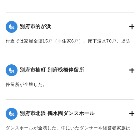
突堤が2か所、100メートルにわたり決壊したため、奨励館の
一部が倒壊し陳列棚が全部流失した。被害総額は350万円にの
ぼり復旧までに約2ヶ月間を要する見込み。安全な場所への移
別府市的が浜
転してはとの話が進んでいる。
【出典：大分合同新聞 1951年10月16日夕刊1面／夕刊2面/10
付近では家屋全壊15戸（非住家6戸）、床下浸水70戸、堤防
月25日夕刊2面】
決壊2か所・25メートルなどの被害があった。
【出典：大分合同新聞 1951年10月16日夕刊2面】
｜固有コード:
00520076
別府市楠町 別府桟橋停留所
｜固有コード:
00520077
停留所が全壊した。
【出典：大分合同新聞 1951年10月16日夕刊2面】
｜固有コード:
00520078
別府市北浜 鶴水園ダンスホール
ダンスホールが全壊した。中にいたダンサーや経営者家族は
休暇で訪れていた占領軍の兵士によって倒壊前に救出され