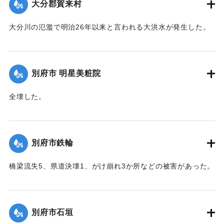
大分郡賀来村
【出典：大分合同新聞 1951年10月16日夕刊2面】
大分川の氾濫で明治26年以来と言われる大洪水が発生した。
｜固有コード:
00520086
堤防決壊5か所350メートル、道路決壊13か所300メートル、
稲倒伏200町歩、埋没1町歩、床下浸水62戸、床上浸水41戸な
どの被害があった。
別府市 明星美粧院
【出典：大分合同新聞 1951年10月16日朝刊2面】
全壊した。
｜固有コード:
00520087
【出典：大分合同新聞 1951年10月16日夕刊2面】
｜固有コード:
00520080
別府市鉄輪
橋梁流失5、県道決壊1、がけ崩れ3か所などの被害があった。
【出典：大分合同新聞 1951年10月16日夕刊2面】
｜固有コード:
00520081
別府市石垣