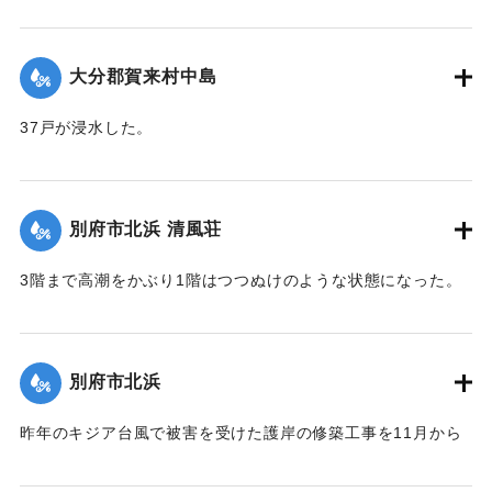
30戸が浸水、田畑30町歩が冠水した。特に決壊口近くの2町
歩の水田は3尺平均の土砂をかぶって完全に埋没した。
【出典：大分合同新聞 1951年10月16日夕刊2面】
大分郡賀来村中島
｜固有コード:
00520088
37戸が浸水した。
【出典：大分合同新聞 1951年10月16日夕刊2面】
｜固有コード:
00520089
別府市北浜 清風荘
3階まで高潮をかぶり1階はつつぬけのような状態になった。
復旧にはここだけでも1000万円以上かかると見られている。
【出典：大分合同新聞 1951年10月17日朝刊1面】
別府市北浜
｜固有コード:
00520090
昨年のキジア台風で被害を受けた護岸の修築工事を11月から
取り掛かる前だったために、弱い部分が大波に突き崩され、
200～300貫もの大岩がゴロゴロ投げ出された。そのため20数