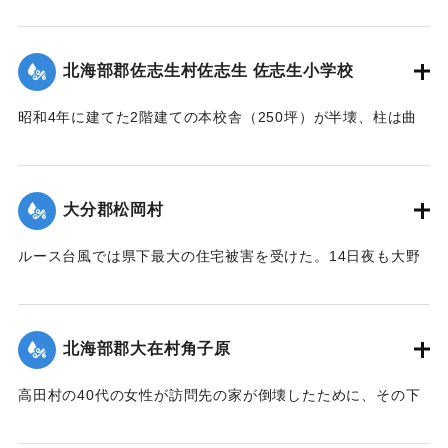
通行できるようになる。
ノ災厄ニ逢着兩區教育産業交通ノ生命線ハ無残ニモ断絶サレ
【出典：大分合同新聞 1951年10月20日朝刊2面】
｜固有コード:
005200118
前
北海部郡佐志生村佐志生 佐志生小学校
途ノ光明ハ完全ニ消滅シテ仕舞タノテアル 時ノ両川村長権
｜固有コード:
005200119
藤
昭和4年に建てた2階建ての本校舎（250坪）が半壊、柱は曲
保馬氏ト両川村議會長安部邦夫氏ノ聡明ト侠氣トハ快ク地元
がり、壁は落ち、ガラスは壊れ、わずかに職員室を残し他は
民
全部使用不能に陥り、420名の生徒は教室を失ってしまった。
ノ要請ヲ容レ直ニ復興ノ計畫ヲ立テ村議會ノ協賛ノ下ニ七百
緊急臨時村議会の結果、割合損害の少ない2階建ての講堂兼教
数
大分郡松岡村
室に1年2学級と6年2学級を収容、他の8学級300名を桑原、目
十万圓ノ巨費ヲ投ジ着工数ヶ月ニシテ縣北屈指ノ雄大堅牢ヲ
明、尾本、藤田の各公民館分館に収容、17日より授業を開始
誇
ルース台風では県下最大の住宅被害を受けた。14日夜も大野
したが生徒が多数のため机を入れることもできず、板の間に
ル斯橋ガ竣成ヲ遂ゲタノデアル 因ニ該工事ノ施行ニ當ツテ
川、乙津川、片野川の堤を越えた濁流がたちまち村中にあふ
座り腰掛けを机がわりに授業を続けている。
ハ
れ被害のひどかった松岡、菰田集落ではわずか9戸のうち住宅
驛川町徳光建設ノ犠牲的奉仕ト村議髙窪隆義安倍政美両氏ノ
【出典：大分合同新聞 1951年10月20日夕刊2面】
2戸、非住家5戸、死者1人を出した。そのほか建物の全半壊は
挺
北海部郡大在村角子原
310棟を数えた。
身的協力トハ其効績實ニ著大ナモノガアル 僅々五十戸ニ過
｜固有コード:
005200120
【出典：大分合同新聞 1951年10月22日朝刊1面】
高田村の40代の女性が訪問先の家が倒壊したために、その下
ギ
敷きとなって死亡した。
ザル沖北山両部落千年ノ大計トシテ如斯壯観無比ノ名橋ガ架
｜固有コード:
005200121
設