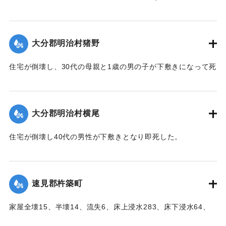
した。
【出典：大分合同新聞 1951年10月17日朝刊2面】
大分郡明治村猪野
｜固有コード:
005200107
住宅が倒壊し、30代の母親と1歳の男の子が下敷きになって死
亡した。
【出典：大分合同新聞 1951年10月17日朝刊2面】
大分郡明治村横尾
｜固有コード:
005200108
住宅が倒壊し40代の男性が下敷きとなり即死した。
【出典：大分合同新聞 1951年10月17日朝刊2面】
｜固有コード:
005200109
速見郡杵築町
家屋全壊15、半壊14、流失6、床上浸水283、床下浸水64、
堤防決壊21（755メートル）、船舶流失1、稲田浸水181町