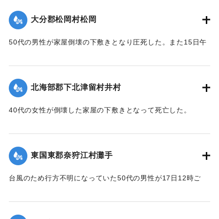
【出典：大分合同新聞 1951年10月18日朝刊2面】
サレタ事ハ時代文化ノ餘澤トハ言ヘ實ニ一世ノ奇蹟トシテ交
大分郡松岡村松岡
通
｜固有コード:
005200114
者モ共ニ歓バナケレバナラナイ因テ本會ハ提唱者古権淳生君
50代の男性が家屋倒壊の下敷きとなり圧死した。また15日午
ノ
前3時頃には倒壊した住宅（40坪）から出火し全焼した。村消
意見ニ從ヒ有志ト謀リ文ヲ勒シ其由来ヲ後昆ニ傳ウ次第デア
防署の調べによると損害17万円。
ル
【出典：大分合同新聞 1951年10月18日朝刊2面】
昭和三十一年九月仲秋 院内村 教育委員會
北海部郡下北津留村井村
｜固有コード:
005200115
※碑文の画像（2枚目）・翻刻は「デジタル拓本」による。
40代の女性が倒壊した家屋の下敷きとなって死亡した。
【出典：碑文・牛淵橋銘板】
【出典：大分合同新聞 1951年10月18日朝刊2面】
｜固有コード:
005200124
｜固有コード:
005200116
東国東郡奈狩江村灘手
台風のため行方不明になっていた50代の男性が17日12時ご
ろ、家屋の下敷きになって死亡しているのを長男が発見。東
国東地区署に届け出た。