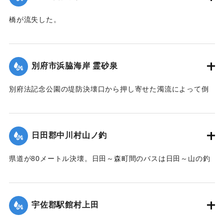
橋が流失した。
【出典：大分合同新聞 1951年10月17日朝刊2面】
｜固有コード:
005200100
別府市浜脇海岸 霊砂泉
別府法記念公園の堤防決壊口から押し寄せた濁流によって倒
壊した。
【出典：大分合同新聞 1951年10月17日朝刊1面】
日田郡中川村山ノ釣
｜固有コード:
00520092
県道が80メートル決壊。日田～森町間のバスは日田～山の釣
間、森町～北山田村平川橋を折り返し運転をしている。復旧
には1週間を要する見込み。
【出典：大分合同新聞 1951年10月17日朝刊2面】
宇佐郡駅館村上田
｜固有コード:
00520093