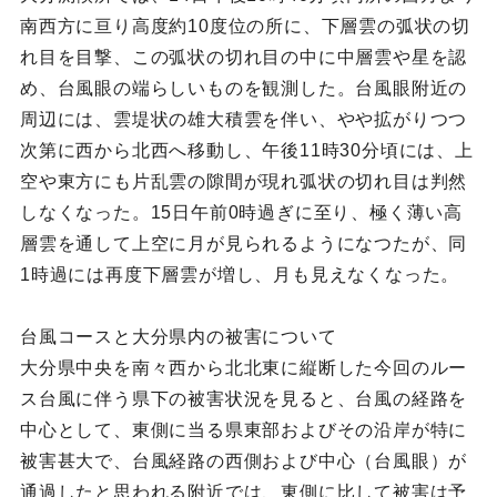
南西方に亘り高度約10度位の所に、下層雲の弧状の切
れ目を目撃、この弧状の切れ目の中に中層雲や星を認
め、台風眼の端らしいものを観測した。台風眼附近の
周辺には、雲堤状の雄大積雲を伴い、やや拡がりつつ
次第に西から北西へ移動し、午後11時30分頃には、上
空や東方にも片乱雲の隙間が現れ弧状の切れ目は判然
しなくなった。15日午前0時過ぎに至り、極く薄い高
層雲を通して上空に月が見られるようになつたが、同
1時過には再度下層雲が増し、月も見えなくなった。
台風コースと大分県内の被害について
大分県中央を南々西から北北東に縦断した今回のルー
ス台風に伴う県下の被害状況を見ると、台風の経路を
中心として、東側に当る県東部およびその沿岸が特に
被害甚大で、台風経路の西側および中心（台風眼）が
通過したと思われる附近では、東側に比して被害は予