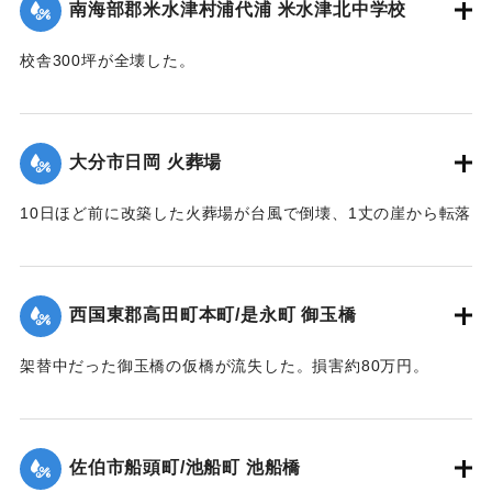
【出典：大分合同新聞 1951年10月19日朝刊2面】
南海部郡米水津村浦代浦 米水津北中学校
｜固有コード:
005200117
校舎300坪が全壊した。
【出典：大分合同新聞 1951年10月17日朝刊2面】
｜固有コード:
005200110
大分市日岡 火葬場
10日ほど前に改築した火葬場が台風で倒壊、1丈の崖から転落
した。市土木課ではただちに新築に着手するが、工費は100万
円あまりを要する見込み。
【出典：大分合同新聞 1951年10月17日朝刊2面】
西国東郡高田町本町/是永町 御玉橋
｜固有コード:
005200111
架替中だった御玉橋の仮橋が流失した。損害約80万円。
【出典：大分合同新聞 1951年10月18日朝刊2面】
｜固有コード:
005200112
佐伯市船頭町/池船町 池船橋