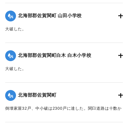
歩、畑浸水20町歩、農産物被害100万円の見込み（杵築地区
署調査）
北海部郡佐賀関町 山田小学校
【出典：大分合同新聞 1951年10月17日朝刊2面】
大破した。
｜固有コード:
005200101
【出典：大分合同新聞 1951年10月17日朝刊2面】
｜固有コード:
005200102
北海部郡佐賀関町白木 白木小学校
大破した。
【出典：大分合同新聞 1951年10月17日朝刊2面】
｜固有コード:
005200103
北海部郡佐賀関町
倒壊家屋32戸、中小破は2300戸に達した。関臼道路は十数か
所が決壊して総額1億数千万円にのぼる被害を被っている。
【出典：大分合同新聞 1951年10月17日朝刊2面】