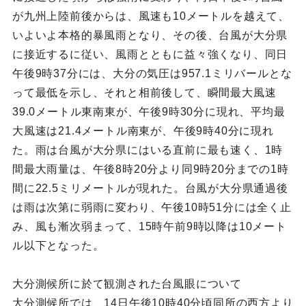
が九州上陸前後からは、風速も10メートルを越えて、
いよいよ本格的暴風雨となり、その後、台風が大分県
に接近するに従い、風雨とともに益々強くなり、同日
午後9時37分には、大分の気圧は957.1ミリバールとな
って最低を示し、それと相前後して、瞬間最大風速
39.0メートル東南東が、午後9時30分に現れ、平均最
大風速は21.4メートル南東が、午後9時40分に現れ
た。雨は台風が大分県にはいる直前に最も速く、1時
間最大雨量は、午後8時20分より同9時20分までの1時
間に22.5ミリメートルが現れた。台風が大分県通過後
は雨は次第に弱雨に変わり、午後10時51分には全く止
み、風も漸次弱まって、15時午前9時以降は10メート
ル以下となった。
大分測候所に於て観測された台風眼について
大分測候所では、14日午後10時40分頃同所の西方より