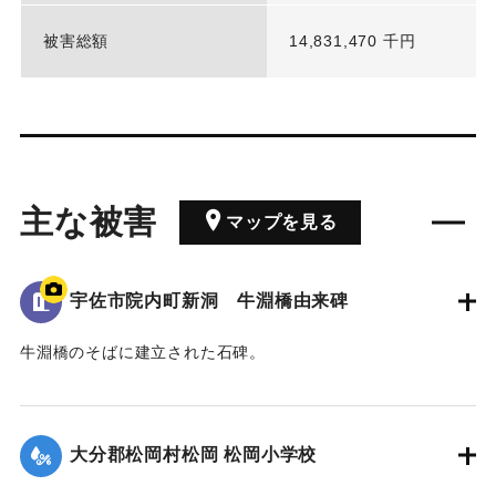
被害総額
14,831,470 千円
主な被害
マップを見る
宇佐市院内町新洞 牛淵橋由来碑
牛淵橋のそばに建立された石碑。
1951（昭和26）年のルース台風の際に橋が流失し、橋の上流
側にある沖地区と北山地区の交通が寸断された。
その後、新たな橋が架けられたことを記念し、通行人に伝え
大分郡松岡村松岡 松岡小学校
るためにこの位置に石碑が建立された。
現在の牛淵橋は1953（昭和28）年2月に架設されたものであ