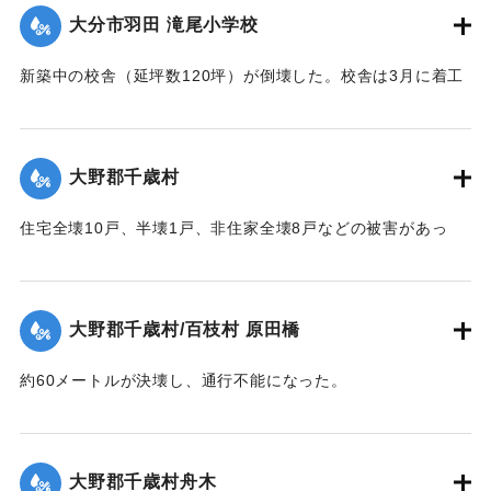
｜固有コード:
00520073
大分市羽田 滝尾小学校
新築中の校舎（延坪数120坪）が倒壊した。校舎は3月に着工
し11月に竣工予定だった。
【出典：大分合同新聞 1951年10月16日夕刊2面】
大野郡千歳村
｜固有コード:
00520074
住宅全壊10戸、半壊1戸、非住家全壊8戸などの被害があっ
た。
【出典：大分合同新聞 1951年10月16日夕刊2面】
大野郡千歳村/百枝村 原田橋
｜固有コード:
00520067
約60メートルが決壊し、通行不能になった。
【出典：大分合同新聞 1951年10月16日夕刊2面】
｜固有コード:
00520068
大野郡千歳村舟木