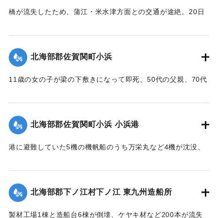
橋が流失したため、蒲江・米水津方面との交通が途絶。20日
に復旧予定。
【出典：大分合同新聞 1951年10月18日夕刊1面】
北海部郡佐賀関町小浜
｜固有コード:
005200113
11歳の女の子が梁の下敷きになって即死、50代の父親、70代
の祖母、10代の兄と遊びに来ていた友人（10代）も重傷を負
った。
【出典：大分合同新聞 1951年10月17日朝刊2面】
北海部郡佐賀関町小浜 小浜港
｜固有コード:
005200105
港に避難していた5機の機帆船のうち万栄丸など4機が沈没、
みじんに飛び散ったり、陸上に乗り上げ底がなくなったりし
ている。
【出典：大分合同新聞 1951年10月17日朝刊2面】
北海部郡下ノ江村下ノ江 東九州造船所
｜固有コード:
005200106
製材工場1棟と造船台6棟が倒壊、ケヤキ材など200本が流失