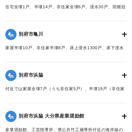
住宅全壊1戸、半壊14戸、非住家全壊6戸、浸水30戸、田畑冠
水63町歩（うち稲3町歩収穫皆無）などの被害があった。
【出典：大分合同新聞 1951年10月16日夕刊2面】
別府市亀川
｜固有コード:
00520082
家屋半壊10戸、非住家半壊8戸、床上浸水1300戸、床下浸水
2000戸、堤防決壊1000メートルなどの被害があった。
【出典：大分合同新聞 1951年10月16日夕刊2面】
別府市浜脇
｜固有コード:
00520083
付近では家屋全壊7戸（うち非住家5戸）、半壊19戸（非住家
2戸）、床上浸水500戸、床下浸水1500戸、朝見沿線の225メ
ートルの道路が決壊した。
【出典：大分合同新聞 1951年10月16日夕刊2面】
別府市浜脇 大分県産業奨励館
｜固有コード:
00520075
産業奨励館、工芸指導所、県公共竹工補導所付近の海岸線の