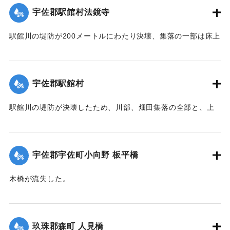
宇佐郡駅館村法鏡寺
｜固有コード:
005200104
駅館川の堤防が200メートルにわたり決壊、集落の一部は床上
浸水の被害を受けた。
【出典：大分合同新聞 1951年10月17日朝刊2面】
宇佐郡駅館村
｜固有コード:
00520097
駅館川の堤防が決壊したため、川部、畑田集落の全部と、上
田、法鏡寺集落の一部276戸が床上浸水の被害を受けた。また
流失した住宅、非住家8戸、倒壊14戸にのぼり明治26年以来
の大出水となり罹災者は1600名を数えた。村では14日夜から
宇佐郡宇佐町小向野 板平橋
炊き出しを行った。
【出典：大分合同新聞 1951年10月17日朝刊2面】
木橋が流失した。
【出典：大分合同新聞 1951年10月17日朝刊2面】
｜固有コード:
00520098
｜固有コード:
00520099
玖珠郡森町 人見橋