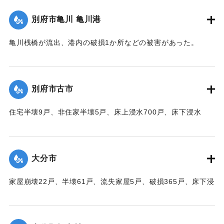
軒の海岸旅館がほとんど水浸しになった。
別府市亀川 亀川港
【出典：大分合同新聞 1951年10月17日朝刊1面】
亀川桟橋が流出、港内の破損1か所などの被害があった。
｜固有コード:
00520091
【出典：大分合同新聞 1951年10月16日夕刊2面】
｜固有コード:
00520084
別府市古市
住宅半壊9戸、非住家半壊5戸、床上浸水700戸、床下浸水
1000戸、道路決壊1か所、堤防決壊60メートルなどの被害が
あった。
【出典：大分合同新聞 1951年10月16日夕刊2面】
大分市
｜固有コード:
00520085
家屋崩壊22戸、半壊61戸、流失家屋5戸、破損365戸、床下浸
水1602戸、非住家139戸、田畑流失埋没10反、冠水197町6
反、堤防決壊8、電柱倒壊73、船沈没5隻、船流失2隻などの
被害があった。