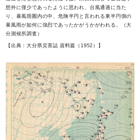
想外に僅少であったように思われ、台風通過に当た
り、暴風雨圏内の中、危険半円と言われる東半円側の
暴風雨が如何に強烈であったかがうかがわれる。（大
分測候所調査）
【出典：大分県災害誌 資料篇（1952）】