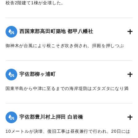
校舎2階建て1棟が全壊した。
り、ルース台風後に架けられた橋がそのまま使われている。
【出典：大分合同新聞 1951年10月22日朝刊1面】
【碑文】
｜固有コード:
005200122
牛淵橋由来
西国東郡高田町築地 都甲八幡社
此橋ノ下流約四丁許ノ䖏ニ梁瀬ノ渡リガアル古来土橋ヲ架ケ
以
御神木が台風により根こそぎ吹き倒され、拝殿を押しつぶ
テ沖北山両部落交通唯一ノ便ニ供シタノデアルガ毎年出水期
し、神殿を傾斜させた。
ト
【出典：大分合同新聞 1951年10月25日夕刊2面】
モナレバ一掃ノ災禍ヲ受ケ人馬共ニ徒渉ノ難渋ヲ喫スルコト
宇佐郡柳ヶ浦町
幾
｜固有コード:
005200123
十百年郷人之ヲ憂ヒ今ヲ去ル四十年前此ノ地ニ木橋ヲ架シタ
国東半島から中津に至るまでの海岸堤防はズタズタになり満
ル
潮時には海水が稲の穂先まで浸している。海岸約2キロの間に
モ数年ニシテ流失依テ両區民凝議郷土振興ノ為結束奮起多額
5か所、計750メートル、中堤防18か所、約450メートルが決
ノ
壊した。この場所は海岸堤防からは海水、中堤防からは駅館
私財ヲ醵出位置ヲ再ビ此䖏ニ擇ビ石橋ヲ架設永遠ノ計ヲ為シ
宇佐郡豊川村上拝田 白岩橋
川の水が流入し農家の人を悩ませた。16日には農家でない人
稍
も参加し、奉仕団約1000人が潮止め工事を行った。
々安堵セルモ去昭和二十六年ノルース台風ノ際一瞬ニシテ流
10メートルが決壊、復旧工事は昼夜兼行で行われ、20日には
亡
【出典：大分合同新聞 1951年10月20日朝刊1面】