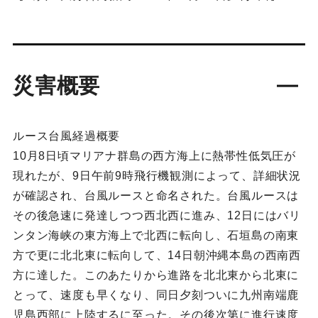
災害概要
ルース台風経過概要
10月8日頃マリアナ群島の西方海上に熱帯性低気圧が
現れたが、9日午前9時飛行機観測によって、詳細状況
が確認され、台風ルースと命名された。台風ルースは
その後急速に発達しつつ西北西に進み、12日にはバリ
ンタン海峡の東方海上で北西に転向し、石垣島の南東
方で更に北北東に転向して、14日朝沖縄本島の西南西
方に達した。このあたりから進路を北北東から北東に
とって、速度も早くなり、同日夕刻ついに九州南端鹿
児島西部に上陸するに至った。その後次第に進行速度