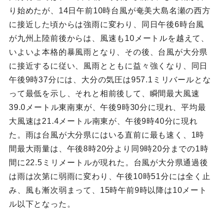
り始めたが、14日午前10時台風が奄美大島名瀬の西方
に接近した頃からは強雨に変わり、同日午後6時台風
が九州上陸前後からは、風速も10メートルを越えて、
いよいよ本格的暴風雨となり、その後、台風が大分県
に接近するに従い、風雨とともに益々強くなり、同日
午後9時37分には、大分の気圧は957.1ミリバールとな
って最低を示し、それと相前後して、瞬間最大風速
39.0メートル東南東が、午後9時30分に現れ、平均最
大風速は21.4メートル南東が、午後9時40分に現れ
た。雨は台風が大分県にはいる直前に最も速く、1時
間最大雨量は、午後8時20分より同9時20分までの1時
間に22.5ミリメートルが現れた。台風が大分県通過後
は雨は次第に弱雨に変わり、午後10時51分には全く止
み、風も漸次弱まって、15時午前9時以降は10メート
ル以下となった。