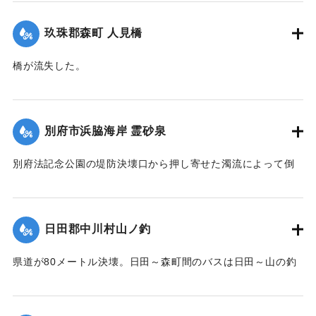
｜固有コード:
00520099
玖珠郡森町 人見橋
橋が流失した。
【出典：大分合同新聞 1951年10月17日朝刊2面】
｜固有コード:
005200100
別府市浜脇海岸 霊砂泉
別府法記念公園の堤防決壊口から押し寄せた濁流によって倒
壊した。
【出典：大分合同新聞 1951年10月17日朝刊1面】
日田郡中川村山ノ釣
｜固有コード:
00520092
県道が80メートル決壊。日田～森町間のバスは日田～山の釣
間、森町～北山田村平川橋を折り返し運転をしている。復旧
には1週間を要する見込み。