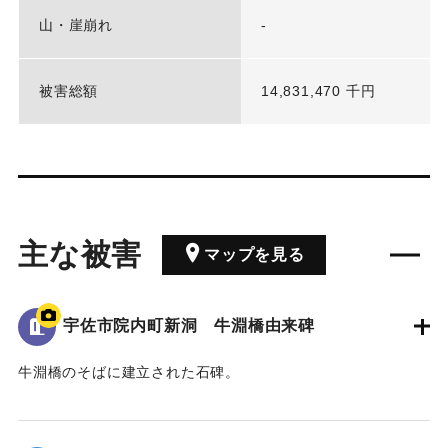
山・崖崩れ
-
被害総額
14,831,470 千円
主な被害
マップを見る
宇佐市院内町新洞 牛淵橋由来碑
牛淵橋のそばに建立された石碑。
1951（昭和26）年のルース台風の際に橋が流失し、橋の上流
側にある沖地区と北山地区の交通が寸断された。
その後、新たな橋が架けられたことを記念し、通行人に伝え