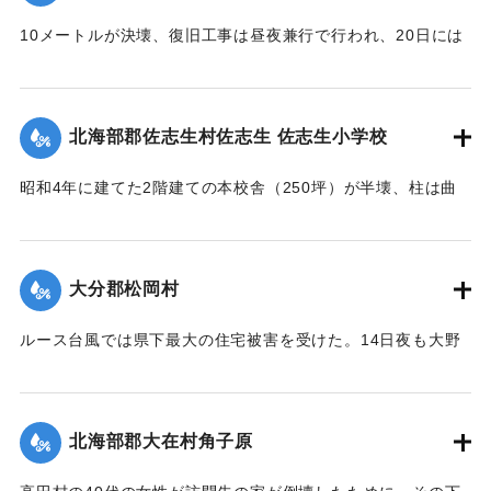
稍
も参加し、奉仕団約1000人が潮止め工事を行った。
々安堵セルモ去昭和二十六年ノルース台風ノ際一瞬ニシテ流
10メートルが決壊、復旧工事は昼夜兼行で行われ、20日には
亡
【出典：大分合同新聞 1951年10月20日朝刊1面】
通行できるようになる。
ノ災厄ニ逢着兩區教育産業交通ノ生命線ハ無残ニモ断絶サレ
【出典：大分合同新聞 1951年10月20日朝刊2面】
｜固有コード:
005200118
前
北海部郡佐志生村佐志生 佐志生小学校
途ノ光明ハ完全ニ消滅シテ仕舞タノテアル 時ノ両川村長権
｜固有コード:
005200119
藤
昭和4年に建てた2階建ての本校舎（250坪）が半壊、柱は曲
保馬氏ト両川村議會長安部邦夫氏ノ聡明ト侠氣トハ快ク地元
がり、壁は落ち、ガラスは壊れ、わずかに職員室を残し他は
民
全部使用不能に陥り、420名の生徒は教室を失ってしまった。
ノ要請ヲ容レ直ニ復興ノ計畫ヲ立テ村議會ノ協賛ノ下ニ七百
緊急臨時村議会の結果、割合損害の少ない2階建ての講堂兼教
数
大分郡松岡村
室に1年2学級と6年2学級を収容、他の8学級300名を桑原、目
十万圓ノ巨費ヲ投ジ着工数ヶ月ニシテ縣北屈指ノ雄大堅牢ヲ
明、尾本、藤田の各公民館分館に収容、17日より授業を開始
誇
ルース台風では県下最大の住宅被害を受けた。14日夜も大野
したが生徒が多数のため机を入れることもできず、板の間に
ル斯橋ガ竣成ヲ遂ゲタノデアル 因ニ該工事ノ施行ニ當ツテ
川、乙津川、片野川の堤を越えた濁流がたちまち村中にあふ
座り腰掛けを机がわりに授業を続けている。
ハ
れ被害のひどかった松岡、菰田集落ではわずか9戸のうち住宅
驛川町徳光建設ノ犠牲的奉仕ト村議髙窪隆義安倍政美両氏ノ
【出典：大分合同新聞 1951年10月20日夕刊2面】
2戸、非住家5戸、死者1人を出した。そのほか建物の全半壊は
挺
北海部郡大在村角子原
310棟を数えた。
身的協力トハ其効績實ニ著大ナモノガアル 僅々五十戸ニ過
｜固有コード:
005200120
【出典：大分合同新聞 1951年10月22日朝刊1面】