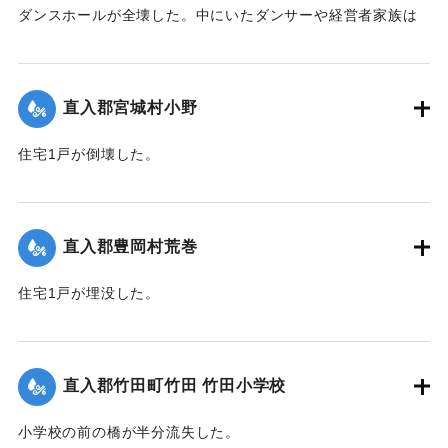
ダンスホールが全壊した。中にいたダンサーや経営者家族は
休暇で訪れていた占領軍の兵士によって倒壊前に救出され
た。
【出典：大分合同新聞 1951年10月16日夕刊2面】
直入郡宮城村小野
｜固有コード:
00520079
住宅1戸が倒壊した。
【出典：大分合同新聞 1951年10月16日夕刊2面】
｜固有コード:
00520071
直入郡豊岡村荒巻
住宅1戸が埋没した。
【出典：大分合同新聞 1951年10月16日夕刊2面】
｜固有コード:
00520072
直入郡竹田町竹田 竹田小学校
小学校の前の橋が半分流失した。