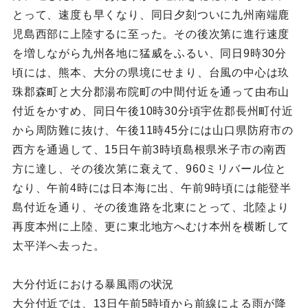
とって、速度も早くなり、同日夕刻ついに九州南端鹿
児島西部に上陸するに至った。その後次第に進行速度
を増しながら九州各地に猛威をふるい、同日9時30分
頃には、熊本、大分の県境にせまり、台風の中心は玖
珠郡森町と大分郡湯布院町の中間付近を通って由布山
付近をかすめ、同日午後10時30分頃宇佐郡長州町付近
から周防難に抜け、午後11時45分には山口県防府市の
西方を通過して、15日午前3時頃島根県米子市の南西
方に達し、その後次第に衰えて、960ミリバール位と
なり、午前4時には日本海に出、午前9時頃には能登半
島付近を通り、その後進路を北東にとって、北陸より
再度本州に上陸、更に東北地方へむけ本州を横断して
太平洋へ去った。
大分付近における暴風雨の状況
大分付近では、13日午前5時頃から前線による雨が降