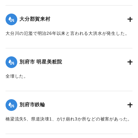
反、堤防決壊8、電柱倒壊73、船沈没5隻、船流失2隻などの
被害があった。
大分郡賀来村
【出典：大分合同新聞 1951年10月16日夕刊2面】
大分川の氾濫で明治26年以来と言われる大洪水が発生した。
｜固有コード:
00520086
堤防決壊5か所350メートル、道路決壊13か所300メートル、
稲倒伏200町歩、埋没1町歩、床下浸水62戸、床上浸水41戸な
どの被害があった。
別府市 明星美粧院
【出典：大分合同新聞 1951年10月16日朝刊2面】
全壊した。
｜固有コード:
00520087
【出典：大分合同新聞 1951年10月16日夕刊2面】
｜固有コード:
00520080
別府市鉄輪
橋梁流失5、県道決壊1、がけ崩れ3か所などの被害があった。
【出典：大分合同新聞 1951年10月16日夕刊2面】