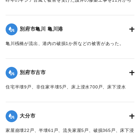
取り掛かる前だったために、弱い部分が大波に突き崩され、
200～300貫もの大岩がゴロゴロ投げ出された。そのため20数
軒の海岸旅館がほとんど水浸しになった。
別府市亀川 亀川港
【出典：大分合同新聞 1951年10月17日朝刊1面】
亀川桟橋が流出、港内の破損1か所などの被害があった。
｜固有コード:
00520091
【出典：大分合同新聞 1951年10月16日夕刊2面】
｜固有コード:
00520084
別府市古市
住宅半壊9戸、非住家半壊5戸、床上浸水700戸、床下浸水
1000戸、道路決壊1か所、堤防決壊60メートルなどの被害が
あった。
【出典：大分合同新聞 1951年10月16日夕刊2面】
大分市
｜固有コード:
00520085
家屋崩壊22戸、半壊61戸、流失家屋5戸、破損365戸、床下浸
水1602戸、非住家139戸、田畑流失埋没10反、冠水197町6