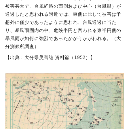
被害甚大で、台風経路の西側および中心（台風眼）が
通過したと思われる附近では、東側に比して被害は予
想外に僅少であったように思われ、台風通過に当た
り、暴風雨圏内の中、危険半円と言われる東半円側の
暴風雨が如何に強烈であったかがうかがわれる。（大
分測候所調査）
【出典：大分県災害誌 資料篇（1952）】