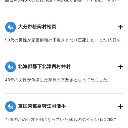
高田村の40代の女性が訪問先の家が倒壊したために、その下
ギ
敷きとなって死亡した。
ザル沖北山両部落千年ノ大計トシテ如斯壯観無比ノ名橋ガ架
｜固有コード:
005200121
設
【出典：大分合同新聞 1951年10月18日朝刊2面】
サレタ事ハ時代文化ノ餘澤トハ言ヘ實ニ一世ノ奇蹟トシテ交
大分郡松岡村松岡
通
｜固有コード:
005200114
者モ共ニ歓バナケレバナラナイ因テ本會ハ提唱者古権淳生君
50代の男性が家屋倒壊の下敷きとなり圧死した。また15日午
ノ
前3時頃には倒壊した住宅（40坪）から出火し全焼した。村消
意見ニ從ヒ有志ト謀リ文ヲ勒シ其由来ヲ後昆ニ傳ウ次第デア
防署の調べによると損害17万円。
ル
【出典：大分合同新聞 1951年10月18日朝刊2面】
昭和三十一年九月仲秋 院内村 教育委員會
北海部郡下北津留村井村
｜固有コード:
005200115
※碑文の画像（2枚目）・翻刻は「デジタル拓本」による。
40代の女性が倒壊した家屋の下敷きとなって死亡した。
【出典：碑文・牛淵橋銘板】
【出典：大分合同新聞 1951年10月18日朝刊2面】
｜固有コード:
005200124
｜固有コード:
005200116
東国東郡奈狩江村灘手
台風のため行方不明になっていた50代の男性が17日12時ご
ろ、家屋の下敷きになって死亡しているのを長男が発見。東