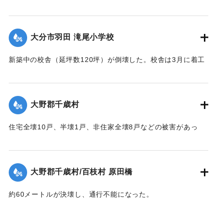
【出典：大分合同新聞 1951年10月16日夕刊2面】
｜固有コード:
00520073
大分市羽田 滝尾小学校
新築中の校舎（延坪数120坪）が倒壊した。校舎は3月に着工
し11月に竣工予定だった。
【出典：大分合同新聞 1951年10月16日夕刊2面】
大野郡千歳村
｜固有コード:
00520074
住宅全壊10戸、半壊1戸、非住家全壊8戸などの被害があっ
た。
【出典：大分合同新聞 1951年10月16日夕刊2面】
大野郡千歳村/百枝村 原田橋
｜固有コード:
00520067
約60メートルが決壊し、通行不能になった。
【出典：大分合同新聞 1951年10月16日夕刊2面】