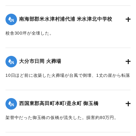
国東地区署に届け出た。
【出典：大分合同新聞 1951年10月19日朝刊2面】
南海部郡米水津村浦代浦 米水津北中学校
｜固有コード:
005200117
校舎300坪が全壊した。
【出典：大分合同新聞 1951年10月17日朝刊2面】
｜固有コード:
005200110
大分市日岡 火葬場
10日ほど前に改築した火葬場が台風で倒壊、1丈の崖から転落
した。市土木課ではただちに新築に着手するが、工費は100万
円あまりを要する見込み。
【出典：大分合同新聞 1951年10月17日朝刊2面】
西国東郡高田町本町/是永町 御玉橋
｜固有コード:
005200111
架替中だった御玉橋の仮橋が流失した。損害約80万円。
【出典：大分合同新聞 1951年10月18日朝刊2面】