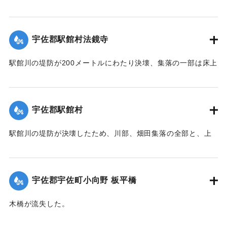
所が決壊して総額1億数千万円にのぼる被害を被っている。
【出典：大分合同新聞 1951年10月17日朝刊2面】
宇佐郡駅館村法鏡寺
｜固有コード:
005200104
駅館川の堤防が200メートルにわたり決壊、集落の一部は床上
浸水の被害を受けた。
【出典：大分合同新聞 1951年10月17日朝刊2面】
宇佐郡駅館村
｜固有コード:
00520097
駅館川の堤防が決壊したため、川部、畑田集落の全部と、上
田、法鏡寺集落の一部276戸が床上浸水の被害を受けた。また
流失した住宅、非住家8戸、倒壊14戸にのぼり明治26年以来
の大出水となり罹災者は1600名を数えた。村では14日夜から
宇佐郡宇佐町小向野 板平橋
炊き出しを行った。
【出典：大分合同新聞 1951年10月17日朝刊2面】
木橋が流失した。
【出典：大分合同新聞 1951年10月17日朝刊2面】
｜固有コード:
00520098