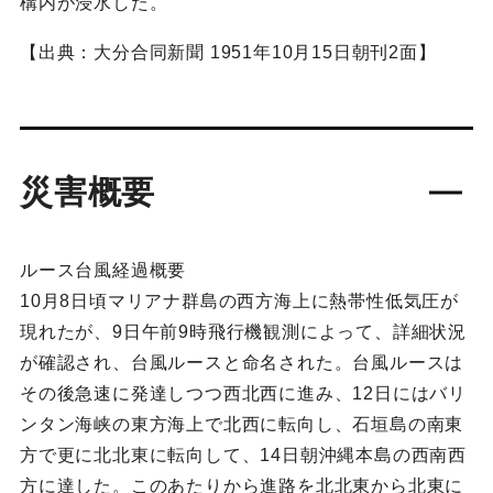
構内が浸水した。
【出典：大分合同新聞 1951年10月15日朝刊2面】
災害概要
ルース台風経過概要
10月8日頃マリアナ群島の西方海上に熱帯性低気圧が
現れたが、9日午前9時飛行機観測によって、詳細状況
が確認され、台風ルースと命名された。台風ルースは
その後急速に発達しつつ西北西に進み、12日にはバリ
ンタン海峡の東方海上で北西に転向し、石垣島の南東
方で更に北北東に転向して、14日朝沖縄本島の西南西
方に達した。このあたりから進路を北北東から北東に