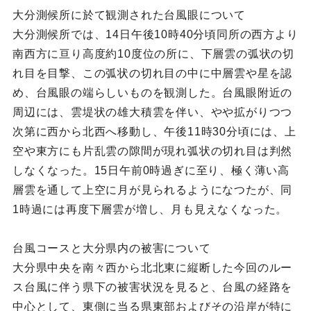
大分測候所に於て観測された台風眼について
大分測候所では、14日午後10時40分頃同所の西方より
南西方に亘り高度約10度位の所に、下層雲の弧状の切
れ目を目撃、この弧状の切れ目の中に中層雲や星を認
め、台風眼の端らしいものを観測した。台風眼附近の
周辺には、雲堤状の雄大積雲を伴い、やや拡がりつつ
次第に西から北西へ移動し、午後11時30分頃には、上
空や東方にも片乱雲の隙間が現れ弧状の切れ目は判然
しなくなった。15日午前0時過ぎに至り、極く薄い高
層雲を通して上空に月が見られるようになつたが、同
1時過には再度下層雲が増し、月も見えなくなった。
台風コースと大分県内の被害について
大分県中央を南々西から北北東に縦断した今回のルー
ス台風に伴う県下の被害状況を見ると、台風の経路を
中心として、東側に当る県東部およびその沿岸が特に