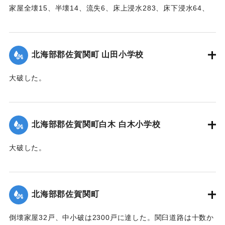
家屋全壊15、半壊14、流失6、床上浸水283、床下浸水64、
堤防決壊21（755メートル）、船舶流失1、稲田浸水181町
歩、畑浸水20町歩、農産物被害100万円の見込み（杵築地区
署調査）
北海部郡佐賀関町 山田小学校
【出典：大分合同新聞 1951年10月17日朝刊2面】
大破した。
｜固有コード:
005200101
【出典：大分合同新聞 1951年10月17日朝刊2面】
｜固有コード:
005200102
北海部郡佐賀関町白木 白木小学校
大破した。
【出典：大分合同新聞 1951年10月17日朝刊2面】
｜固有コード:
005200103
北海部郡佐賀関町
倒壊家屋32戸、中小破は2300戸に達した。関臼道路は十数か