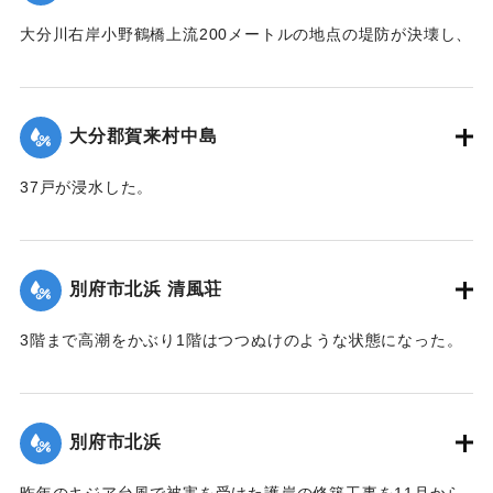
大分川右岸小野鶴橋上流200メートルの地点の堤防が決壊し、
30戸が浸水、田畑30町歩が冠水した。特に決壊口近くの2町
歩の水田は3尺平均の土砂をかぶって完全に埋没した。
【出典：大分合同新聞 1951年10月16日夕刊2面】
大分郡賀来村中島
｜固有コード:
00520088
37戸が浸水した。
【出典：大分合同新聞 1951年10月16日夕刊2面】
｜固有コード:
00520089
別府市北浜 清風荘
3階まで高潮をかぶり1階はつつぬけのような状態になった。
復旧にはここだけでも1000万円以上かかると見られている。
【出典：大分合同新聞 1951年10月17日朝刊1面】
別府市北浜
｜固有コード:
00520090
昨年のキジア台風で被害を受けた護岸の修築工事を11月から