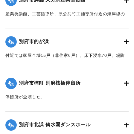
｜固有コード:
00520075
産業奨励館、工芸指導所、県公共竹工補導所付近の海岸線の
突堤が2か所、100メートルにわたり決壊したため、奨励館の
一部が倒壊し陳列棚が全部流失した。被害総額は350万円にの
ぼり復旧までに約2ヶ月間を要する見込み。安全な場所への移
別府市的が浜
転してはとの話が進んでいる。
【出典：大分合同新聞 1951年10月16日夕刊1面／夕刊2面/10
付近では家屋全壊15戸（非住家6戸）、床下浸水70戸、堤防
月25日夕刊2面】
決壊2か所・25メートルなどの被害があった。
【出典：大分合同新聞 1951年10月16日夕刊2面】
｜固有コード:
00520076
別府市楠町 別府桟橋停留所
｜固有コード:
00520077
停留所が全壊した。
【出典：大分合同新聞 1951年10月16日夕刊2面】
｜固有コード:
00520078
別府市北浜 鶴水園ダンスホール