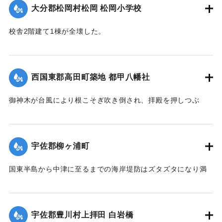
大分郡松岡村松岡 松岡小学校
るためにこの位置に石碑が建立された。
現在の牛淵橋は1953（昭和28）年2月に架設されたものであ
校舎2階建て1棟が全壊した。
り、ルース台風後に架けられた橋がそのまま使われている。
【出典：大分合同新聞 1951年10月22日朝刊1面】
【碑文】
｜固有コード:
005200122
牛淵橋由来
西国東郡高田町築地 都甲八幡社
此橋ノ下流約四丁許ノ䖏ニ梁瀬ノ渡リガアル古来土橋ヲ架ケ
以
御神木が台風により根こそぎ吹き倒され、拝殿を押しつぶ
テ沖北山両部落交通唯一ノ便ニ供シタノデアルガ毎年出水期
し、神殿を傾斜させた。
ト
【出典：大分合同新聞 1951年10月25日夕刊2面】
モナレバ一掃ノ災禍ヲ受ケ人馬共ニ徒渉ノ難渋ヲ喫スルコト
宇佐郡柳ヶ浦町
幾
｜固有コード:
005200123
十百年郷人之ヲ憂ヒ今ヲ去ル四十年前此ノ地ニ木橋ヲ架シタ
国東半島から中津に至るまでの海岸堤防はズタズタになり満
ル
潮時には海水が稲の穂先まで浸している。海岸約2キロの間に
モ数年ニシテ流失依テ両區民凝議郷土振興ノ為結束奮起多額
5か所、計750メートル、中堤防18か所、約450メートルが決
ノ
壊した。この場所は海岸堤防からは海水、中堤防からは駅館
私財ヲ醵出位置ヲ再ビ此䖏ニ擇ビ石橋ヲ架設永遠ノ計ヲ為シ
宇佐郡豊川村上拝田 白岩橋
川の水が流入し農家の人を悩ませた。16日には農家でない人