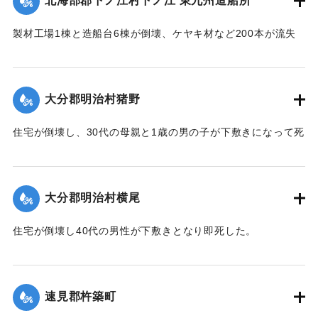
北海部郡下ノ江村下ノ江 東九州造船所
｜固有コード:
005200106
製材工場1棟と造船台6棟が倒壊、ケヤキ材など200本が流失
した。
【出典：大分合同新聞 1951年10月17日朝刊2面】
大分郡明治村猪野
｜固有コード:
005200107
住宅が倒壊し、30代の母親と1歳の男の子が下敷きになって死
亡した。
【出典：大分合同新聞 1951年10月17日朝刊2面】
大分郡明治村横尾
｜固有コード:
005200108
住宅が倒壊し40代の男性が下敷きとなり即死した。
【出典：大分合同新聞 1951年10月17日朝刊2面】
｜固有コード:
005200109
速見郡杵築町