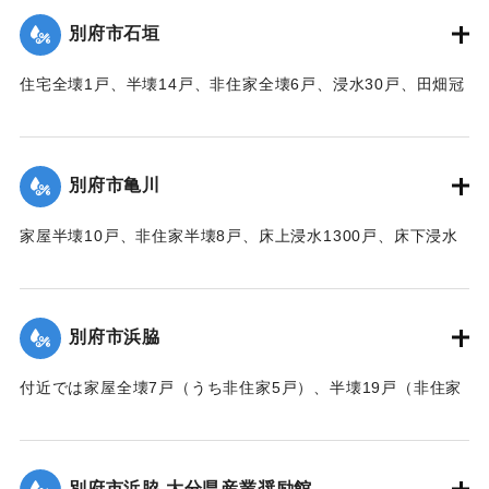
｜固有コード:
00520081
別府市石垣
住宅全壊1戸、半壊14戸、非住家全壊6戸、浸水30戸、田畑冠
水63町歩（うち稲3町歩収穫皆無）などの被害があった。
【出典：大分合同新聞 1951年10月16日夕刊2面】
別府市亀川
｜固有コード:
00520082
家屋半壊10戸、非住家半壊8戸、床上浸水1300戸、床下浸水
2000戸、堤防決壊1000メートルなどの被害があった。
【出典：大分合同新聞 1951年10月16日夕刊2面】
別府市浜脇
｜固有コード:
00520083
付近では家屋全壊7戸（うち非住家5戸）、半壊19戸（非住家
2戸）、床上浸水500戸、床下浸水1500戸、朝見沿線の225メ
ートルの道路が決壊した。
【出典：大分合同新聞 1951年10月16日夕刊2面】
別府市浜脇 大分県産業奨励館