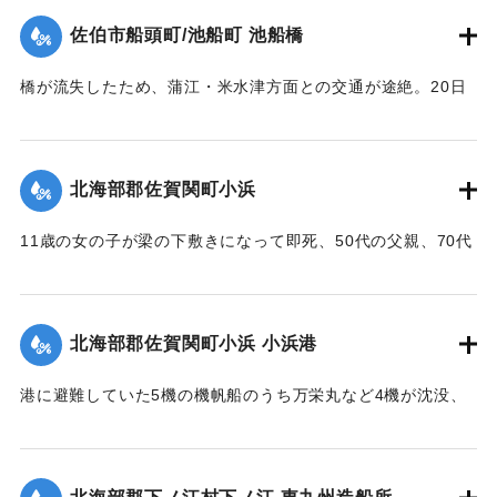
｜固有コード:
005200112
佐伯市船頭町/池船町 池船橋
橋が流失したため、蒲江・米水津方面との交通が途絶。20日
に復旧予定。
【出典：大分合同新聞 1951年10月18日夕刊1面】
北海部郡佐賀関町小浜
｜固有コード:
005200113
11歳の女の子が梁の下敷きになって即死、50代の父親、70代
の祖母、10代の兄と遊びに来ていた友人（10代）も重傷を負
った。
【出典：大分合同新聞 1951年10月17日朝刊2面】
北海部郡佐賀関町小浜 小浜港
｜固有コード:
005200105
港に避難していた5機の機帆船のうち万栄丸など4機が沈没、
みじんに飛び散ったり、陸上に乗り上げ底がなくなったりし
ている。
【出典：大分合同新聞 1951年10月17日朝刊2面】