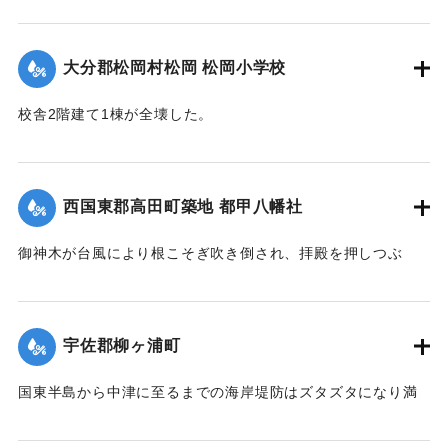
側にある沖地区と北山地区の交通が寸断された。
その後、新たな橋が架けられたことを記念し、通行人に伝え
大分郡松岡村松岡 松岡小学校
るためにこの位置に石碑が建立された。
現在の牛淵橋は1953（昭和28）年2月に架設されたものであ
校舎2階建て1棟が全壊した。
り、ルース台風後に架けられた橋がそのまま使われている。
【出典：大分合同新聞 1951年10月22日朝刊1面】
【碑文】
｜固有コード:
005200122
牛淵橋由来
西国東郡高田町築地 都甲八幡社
此橋ノ下流約四丁許ノ䖏ニ梁瀬ノ渡リガアル古来土橋ヲ架ケ
以
御神木が台風により根こそぎ吹き倒され、拝殿を押しつぶ
テ沖北山両部落交通唯一ノ便ニ供シタノデアルガ毎年出水期
し、神殿を傾斜させた。
ト
【出典：大分合同新聞 1951年10月25日夕刊2面】
モナレバ一掃ノ災禍ヲ受ケ人馬共ニ徒渉ノ難渋ヲ喫スルコト
宇佐郡柳ヶ浦町
幾
｜固有コード:
005200123
十百年郷人之ヲ憂ヒ今ヲ去ル四十年前此ノ地ニ木橋ヲ架シタ
国東半島から中津に至るまでの海岸堤防はズタズタになり満
ル
潮時には海水が稲の穂先まで浸している。海岸約2キロの間に
モ数年ニシテ流失依テ両區民凝議郷土振興ノ為結束奮起多額
5か所、計750メートル、中堤防18か所、約450メートルが決