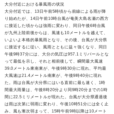
大分付近における暴風雨の状況
大分付近では、13日午前5時頃から前線による雨が降
り始めたが、14日午前10時台風が奄美大島名瀬の西方
に接近した頃からは強雨に変わり、同日午後6時台風
が九州上陸前後からは、風速も10メートルを越えて、
いよいよ本格的暴風雨となり、その後、台風が大分県
に接近するに従い、風雨とともに益々強くなり、同日
午後9時37分には、大分の気圧は957.1ミリバールとな
って最低を示し、それと相前後して、瞬間最大風速
39.0メートル東南東が、午後9時30分に現れ、平均最
大風速は21.4メートル南東が、午後9時40分に現れ
た。雨は台風が大分県にはいる直前に最も速く、1時
間最大雨量は、午後8時20分より同9時20分までの1時
間に22.5ミリメートルが現れた。台風が大分県通過後
は雨は次第に弱雨に変わり、午後10時51分には全く止
み、風も漸次弱まって、15時午前9時以降は10メート