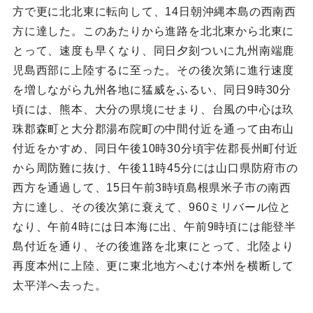
方で更に北北東に転向して、14日朝沖縄本島の西南西
方に達した。このあたりから進路を北北東から北東に
とって、速度も早くなり、同日夕刻ついに九州南端鹿
児島西部に上陸するに至った。その後次第に進行速度
を増しながら九州各地に猛威をふるい、同日9時30分
頃には、熊本、大分の県境にせまり、台風の中心は玖
珠郡森町と大分郡湯布院町の中間付近を通って由布山
付近をかすめ、同日午後10時30分頃宇佐郡長州町付近
から周防難に抜け、午後11時45分には山口県防府市の
西方を通過して、15日午前3時頃島根県米子市の南西
方に達し、その後次第に衰えて、960ミリバール位と
なり、午前4時には日本海に出、午前9時頃には能登半
島付近を通り、その後進路を北東にとって、北陸より
再度本州に上陸、更に東北地方へむけ本州を横断して
太平洋へ去った。