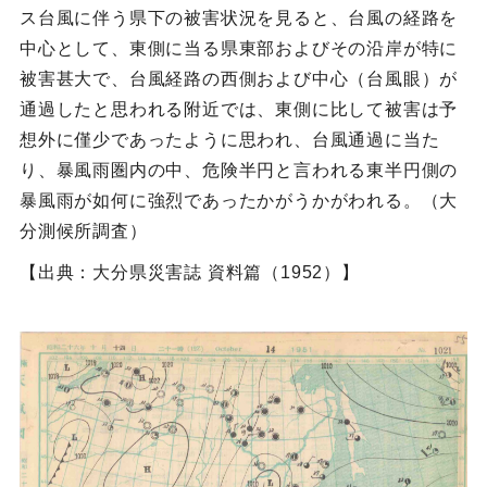
ス台風に伴う県下の被害状況を見ると、台風の経路を
中心として、東側に当る県東部およびその沿岸が特に
被害甚大で、台風経路の西側および中心（台風眼）が
通過したと思われる附近では、東側に比して被害は予
想外に僅少であったように思われ、台風通過に当た
り、暴風雨圏内の中、危険半円と言われる東半円側の
暴風雨が如何に強烈であったかがうかがわれる。（大
分測候所調査）
【出典：大分県災害誌 資料篇（1952）】