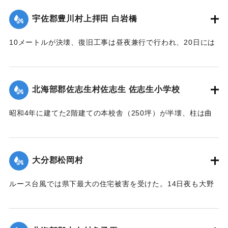
ノ
壊した。この場所は海岸堤防からは海水、中堤防からは駅館
私財ヲ醵出位置ヲ再ビ此䖏ニ擇ビ石橋ヲ架設永遠ノ計ヲ為シ
宇佐郡豊川村上拝田 白岩橋
川の水が流入し農家の人を悩ませた。16日には農家でない人
稍
も参加し、奉仕団約1000人が潮止め工事を行った。
々安堵セルモ去昭和二十六年ノルース台風ノ際一瞬ニシテ流
10メートルが決壊、復旧工事は昼夜兼行で行われ、20日には
亡
【出典：大分合同新聞 1951年10月20日朝刊1面】
通行できるようになる。
ノ災厄ニ逢着兩區教育産業交通ノ生命線ハ無残ニモ断絶サレ
【出典：大分合同新聞 1951年10月20日朝刊2面】
｜固有コード:
005200118
前
北海部郡佐志生村佐志生 佐志生小学校
途ノ光明ハ完全ニ消滅シテ仕舞タノテアル 時ノ両川村長権
｜固有コード:
005200119
藤
昭和4年に建てた2階建ての本校舎（250坪）が半壊、柱は曲
保馬氏ト両川村議會長安部邦夫氏ノ聡明ト侠氣トハ快ク地元
がり、壁は落ち、ガラスは壊れ、わずかに職員室を残し他は
民
全部使用不能に陥り、420名の生徒は教室を失ってしまった。
ノ要請ヲ容レ直ニ復興ノ計畫ヲ立テ村議會ノ協賛ノ下ニ七百
緊急臨時村議会の結果、割合損害の少ない2階建ての講堂兼教
数
大分郡松岡村
室に1年2学級と6年2学級を収容、他の8学級300名を桑原、目
十万圓ノ巨費ヲ投ジ着工数ヶ月ニシテ縣北屈指ノ雄大堅牢ヲ
明、尾本、藤田の各公民館分館に収容、17日より授業を開始
誇
ルース台風では県下最大の住宅被害を受けた。14日夜も大野
したが生徒が多数のため机を入れることもできず、板の間に
ル斯橋ガ竣成ヲ遂ゲタノデアル 因ニ該工事ノ施行ニ當ツテ
川、乙津川、片野川の堤を越えた濁流がたちまち村中にあふ
座り腰掛けを机がわりに授業を続けている。
ハ
れ被害のひどかった松岡、菰田集落ではわずか9戸のうち住宅
驛川町徳光建設ノ犠牲的奉仕ト村議髙窪隆義安倍政美両氏ノ
【出典：大分合同新聞 1951年10月20日夕刊2面】
2戸、非住家5戸、死者1人を出した。そのほか建物の全半壊は