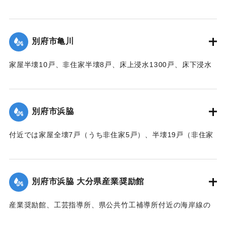
水63町歩（うち稲3町歩収穫皆無）などの被害があった。
【出典：大分合同新聞 1951年10月16日夕刊2面】
別府市亀川
｜固有コード:
00520082
家屋半壊10戸、非住家半壊8戸、床上浸水1300戸、床下浸水
2000戸、堤防決壊1000メートルなどの被害があった。
【出典：大分合同新聞 1951年10月16日夕刊2面】
別府市浜脇
｜固有コード:
00520083
付近では家屋全壊7戸（うち非住家5戸）、半壊19戸（非住家
2戸）、床上浸水500戸、床下浸水1500戸、朝見沿線の225メ
ートルの道路が決壊した。
【出典：大分合同新聞 1951年10月16日夕刊2面】
別府市浜脇 大分県産業奨励館
｜固有コード:
00520075
産業奨励館、工芸指導所、県公共竹工補導所付近の海岸線の
突堤が2か所、100メートルにわたり決壊したため、奨励館の