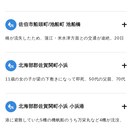
【出典：大分合同新聞 1951年10月18日朝刊2面】
｜固有コード:
005200112
佐伯市船頭町/池船町 池船橋
橋が流失したため、蒲江・米水津方面との交通が途絶。20日
に復旧予定。
【出典：大分合同新聞 1951年10月18日夕刊1面】
北海部郡佐賀関町小浜
｜固有コード:
005200113
11歳の女の子が梁の下敷きになって即死、50代の父親、70代
の祖母、10代の兄と遊びに来ていた友人（10代）も重傷を負
った。
【出典：大分合同新聞 1951年10月17日朝刊2面】
北海部郡佐賀関町小浜 小浜港
｜固有コード:
005200105
港に避難していた5機の機帆船のうち万栄丸など4機が沈没、
みじんに飛び散ったり、陸上に乗り上げ底がなくなったりし