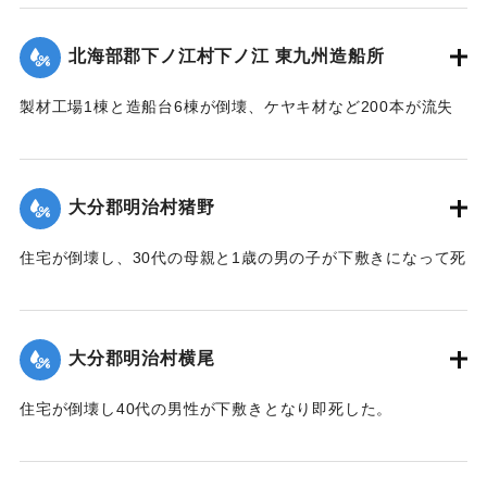
ている。
【出典：大分合同新聞 1951年10月17日朝刊2面】
北海部郡下ノ江村下ノ江 東九州造船所
｜固有コード:
005200106
製材工場1棟と造船台6棟が倒壊、ケヤキ材など200本が流失
した。
【出典：大分合同新聞 1951年10月17日朝刊2面】
大分郡明治村猪野
｜固有コード:
005200107
住宅が倒壊し、30代の母親と1歳の男の子が下敷きになって死
亡した。
【出典：大分合同新聞 1951年10月17日朝刊2面】
大分郡明治村横尾
｜固有コード:
005200108
住宅が倒壊し40代の男性が下敷きとなり即死した。
【出典：大分合同新聞 1951年10月17日朝刊2面】