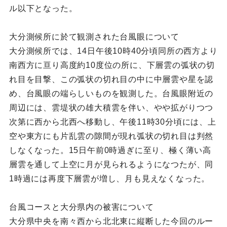
ル以下となった。
大分測候所に於て観測された台風眼について
大分測候所では、14日午後10時40分頃同所の西方より
南西方に亘り高度約10度位の所に、下層雲の弧状の切
れ目を目撃、この弧状の切れ目の中に中層雲や星を認
め、台風眼の端らしいものを観測した。台風眼附近の
周辺には、雲堤状の雄大積雲を伴い、やや拡がりつつ
次第に西から北西へ移動し、午後11時30分頃には、上
空や東方にも片乱雲の隙間が現れ弧状の切れ目は判然
しなくなった。15日午前0時過ぎに至り、極く薄い高
層雲を通して上空に月が見られるようになつたが、同
1時過には再度下層雲が増し、月も見えなくなった。
台風コースと大分県内の被害について
大分県中央を南々西から北北東に縦断した今回のルー