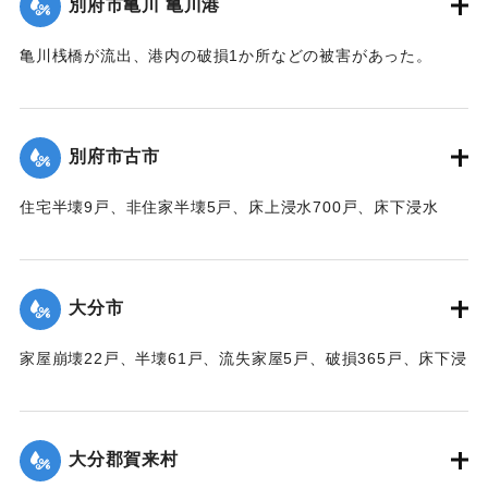
別府市亀川 亀川港
【出典：大分合同新聞 1951年10月17日朝刊1面】
亀川桟橋が流出、港内の破損1か所などの被害があった。
｜固有コード:
00520091
【出典：大分合同新聞 1951年10月16日夕刊2面】
｜固有コード:
00520084
別府市古市
住宅半壊9戸、非住家半壊5戸、床上浸水700戸、床下浸水
1000戸、道路決壊1か所、堤防決壊60メートルなどの被害が
あった。
【出典：大分合同新聞 1951年10月16日夕刊2面】
大分市
｜固有コード:
00520085
家屋崩壊22戸、半壊61戸、流失家屋5戸、破損365戸、床下浸
水1602戸、非住家139戸、田畑流失埋没10反、冠水197町6
反、堤防決壊8、電柱倒壊73、船沈没5隻、船流失2隻などの
被害があった。
大分郡賀来村
【出典：大分合同新聞 1951年10月16日夕刊2面】