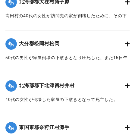
挺
北海部郡大在村角子原
310棟を数えた。
身的協力トハ其効績實ニ著大ナモノガアル 僅々五十戸ニ過
｜固有コード:
005200120
【出典：大分合同新聞 1951年10月22日朝刊1面】
高田村の40代の女性が訪問先の家が倒壊したために、その下
ギ
敷きとなって死亡した。
ザル沖北山両部落千年ノ大計トシテ如斯壯観無比ノ名橋ガ架
｜固有コード:
005200121
設
【出典：大分合同新聞 1951年10月18日朝刊2面】
サレタ事ハ時代文化ノ餘澤トハ言ヘ實ニ一世ノ奇蹟トシテ交
大分郡松岡村松岡
通
｜固有コード:
005200114
者モ共ニ歓バナケレバナラナイ因テ本會ハ提唱者古権淳生君
50代の男性が家屋倒壊の下敷きとなり圧死した。また15日午
ノ
前3時頃には倒壊した住宅（40坪）から出火し全焼した。村消
意見ニ從ヒ有志ト謀リ文ヲ勒シ其由来ヲ後昆ニ傳ウ次第デア
防署の調べによると損害17万円。
ル
【出典：大分合同新聞 1951年10月18日朝刊2面】
昭和三十一年九月仲秋 院内村 教育委員會
北海部郡下北津留村井村
｜固有コード:
005200115
※碑文の画像（2枚目）・翻刻は「デジタル拓本」による。
40代の女性が倒壊した家屋の下敷きとなって死亡した。
【出典：碑文・牛淵橋銘板】
【出典：大分合同新聞 1951年10月18日朝刊2面】
｜固有コード:
005200124
｜固有コード:
005200116
東国東郡奈狩江村灘手