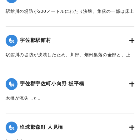
｜固有コード:
005200104
駅館川の堤防が200メートルにわたり決壊、集落の一部は床上
浸水の被害を受けた。
【出典：大分合同新聞 1951年10月17日朝刊2面】
宇佐郡駅館村
｜固有コード:
00520097
駅館川の堤防が決壊したため、川部、畑田集落の全部と、上
田、法鏡寺集落の一部276戸が床上浸水の被害を受けた。また
流失した住宅、非住家8戸、倒壊14戸にのぼり明治26年以来
の大出水となり罹災者は1600名を数えた。村では14日夜から
宇佐郡宇佐町小向野 板平橋
炊き出しを行った。
【出典：大分合同新聞 1951年10月17日朝刊2面】
木橋が流失した。
【出典：大分合同新聞 1951年10月17日朝刊2面】
｜固有コード:
00520098
｜固有コード:
00520099
玖珠郡森町 人見橋