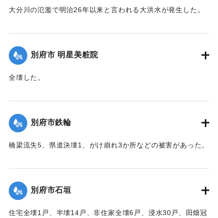
大分川の氾濫で明治26年以来と言われる大洪水が発生した。
｜固有コード:
00520086
堤防決壊5か所350メートル、道路決壊13か所300メートル、
稲倒伏200町歩、埋没1町歩、床下浸水62戸、床上浸水41戸な
どの被害があった。
別府市 明星美粧院
【出典：大分合同新聞 1951年10月16日朝刊2面】
全壊した。
｜固有コード:
00520087
【出典：大分合同新聞 1951年10月16日夕刊2面】
｜固有コード:
00520080
別府市鉄輪
橋梁流失5、県道決壊1、がけ崩れ3か所などの被害があった。
【出典：大分合同新聞 1951年10月16日夕刊2面】
｜固有コード:
00520081
別府市石垣
住宅全壊1戸、半壊14戸、非住家全壊6戸、浸水30戸、田畑冠