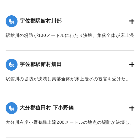
【出典：大分合同新聞 1951年10月17日朝刊2面】
宇佐郡駅館村川部
｜固有コード:
00520094
駅館川の堤防が100メートルにわたり決壊、集落全体が床上浸
水の被害を受けた。
【出典：大分合同新聞 1951年10月17日朝刊2面】
宇佐郡駅館村畑田
｜固有コード:
00520095
駅館川の堤防が決壊し集落全体が床上浸水の被害を受けた。
【出典：大分合同新聞 1951年10月17日朝刊2面】
｜固有コード:
00520096
大分郡稙田村 下小野鶴
大分川右岸小野鶴橋上流200メートルの地点の堤防が決壊し、
30戸が浸水、田畑30町歩が冠水した。特に決壊口近くの2町
歩の水田は3尺平均の土砂をかぶって完全に埋没した。