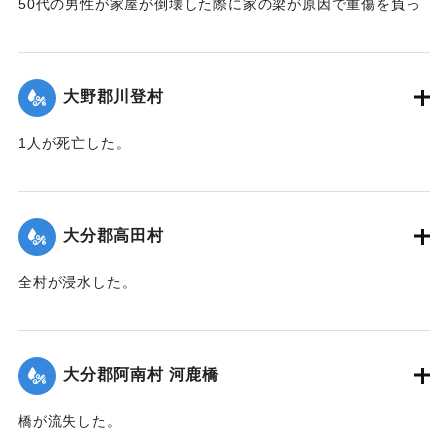
50代の男性が家屋が倒壊した際に家の梁が原因で重傷を負っ
た。
【出典：大分合同新聞 1951年10月16日夕刊2面】
大野郡川登村
｜固有コード:
00520069
1人が死亡した。
【出典：大分合同新聞 1951年10月16日夕刊2面】
｜固有コード:
00520070
大分郡高田村
全村が浸水した。
【出典：大分合同新聞 1951年10月16日夕刊2面】
｜固有コード:
00520062
大分郡阿南村 河鹿橋
橋が流失した。