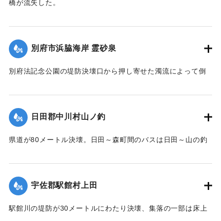
橋が流失した。
【出典：大分合同新聞 1951年10月17日朝刊2面】
｜固有コード:
005200100
別府市浜脇海岸 霊砂泉
別府法記念公園の堤防決壊口から押し寄せた濁流によって倒
壊した。
【出典：大分合同新聞 1951年10月17日朝刊1面】
日田郡中川村山ノ釣
｜固有コード:
00520092
県道が80メートル決壊。日田～森町間のバスは日田～山の釣
間、森町～北山田村平川橋を折り返し運転をしている。復旧
には1週間を要する見込み。
【出典：大分合同新聞 1951年10月17日朝刊2面】
宇佐郡駅館村上田
｜固有コード:
00520093
駅館川の堤防が30メートルにわたり決壊、集落の一部は床上
浸水の被害を受けた。