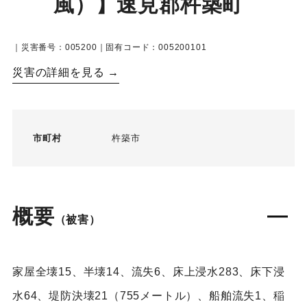
風）】速見郡杵築町
｜災害番号：005200｜固有コード：005200101
災害の詳細を見る →
市町村
杵築市
概要
（被害）
家屋全壊15、半壊14、流失6、床上浸水283、床下浸
水64、堤防決壊21（755メートル）、船舶流失1、稲