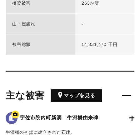
橋梁被害
263か所
山・崖崩れ
-
被害総額
14,831,470 千円
主な被害
マップを見る
宇佐市院内町新洞 牛淵橋由来碑
牛淵橋のそばに建立された石碑。
1951（昭和26）年のルース台風の際に橋が流失し、橋の上流