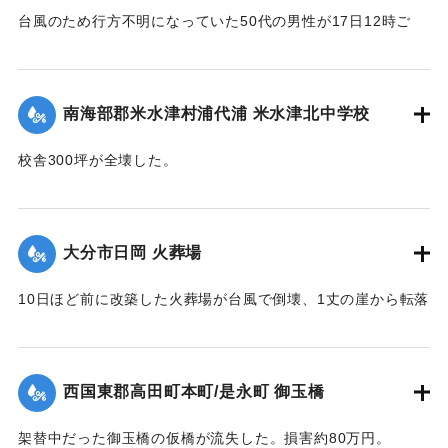
台風のため行方不明になっていた50代の男性が17日12時ご
ろ、家屋の下敷きになって死亡しているのを長男が発見。東
国東地区署に届け出た。
【出典：大分合同新聞 1951年10月19日朝刊2面】
南海部郡米水津村浦代浦 米水津北中学校
｜固有コード:
005200117
校舎300坪が全壊した。
【出典：大分合同新聞 1951年10月17日朝刊2面】
｜固有コード:
005200110
大分市日岡 火葬場
10日ほど前に改築した火葬場が台風で倒壊、1丈の崖から転落
した。市土木課ではただちに新築に着手するが、工費は100万
円あまりを要する見込み。
【出典：大分合同新聞 1951年10月17日朝刊2面】
西国東郡高田町本町/是永町 御玉橋
｜固有コード:
005200111
架替中だった御玉橋の仮橋が流失した。損害約80万円。