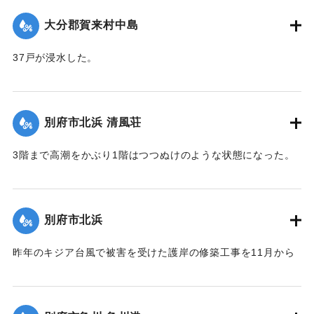
【出典：大分合同新聞 1951年10月16日夕刊2面】
大分郡賀来村中島
｜固有コード:
00520088
37戸が浸水した。
【出典：大分合同新聞 1951年10月16日夕刊2面】
｜固有コード:
00520089
別府市北浜 清風荘
3階まで高潮をかぶり1階はつつぬけのような状態になった。
復旧にはここだけでも1000万円以上かかると見られている。
【出典：大分合同新聞 1951年10月17日朝刊1面】
別府市北浜
｜固有コード:
00520090
昨年のキジア台風で被害を受けた護岸の修築工事を11月から
取り掛かる前だったために、弱い部分が大波に突き崩され、
200～300貫もの大岩がゴロゴロ投げ出された。そのため20数
軒の海岸旅館がほとんど水浸しになった。