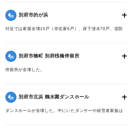
一部が倒壊し陳列棚が全部流失した。被害総額は350万円にの
ぼり復旧までに約2ヶ月間を要する見込み。安全な場所への移
別府市的が浜
転してはとの話が進んでいる。
【出典：大分合同新聞 1951年10月16日夕刊1面／夕刊2面/10
付近では家屋全壊15戸（非住家6戸）、床下浸水70戸、堤防
月25日夕刊2面】
決壊2か所・25メートルなどの被害があった。
【出典：大分合同新聞 1951年10月16日夕刊2面】
｜固有コード:
00520076
別府市楠町 別府桟橋停留所
｜固有コード:
00520077
停留所が全壊した。
【出典：大分合同新聞 1951年10月16日夕刊2面】
｜固有コード:
00520078
別府市北浜 鶴水園ダンスホール
ダンスホールが全壊した。中にいたダンサーや経営者家族は
休暇で訪れていた占領軍の兵士によって倒壊前に救出され
た。