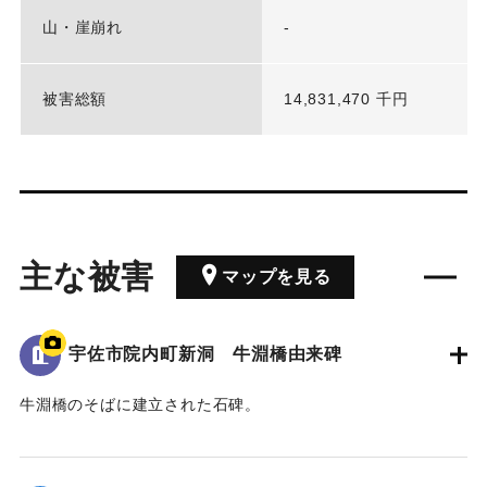
山・崖崩れ
-
被害総額
14,831,470 千円
主な被害
マップを見る
宇佐市院内町新洞 牛淵橋由来碑
牛淵橋のそばに建立された石碑。
1951（昭和26）年のルース台風の際に橋が流失し、橋の上流
側にある沖地区と北山地区の交通が寸断された。
その後、新たな橋が架けられたことを記念し、通行人に伝え