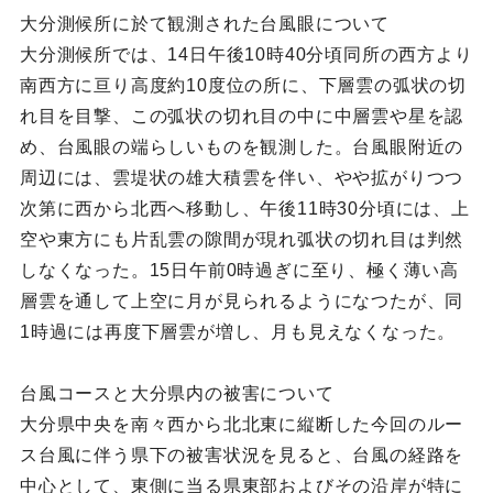
大分測候所に於て観測された台風眼について
大分測候所では、14日午後10時40分頃同所の西方より
南西方に亘り高度約10度位の所に、下層雲の弧状の切
れ目を目撃、この弧状の切れ目の中に中層雲や星を認
め、台風眼の端らしいものを観測した。台風眼附近の
周辺には、雲堤状の雄大積雲を伴い、やや拡がりつつ
次第に西から北西へ移動し、午後11時30分頃には、上
空や東方にも片乱雲の隙間が現れ弧状の切れ目は判然
しなくなった。15日午前0時過ぎに至り、極く薄い高
層雲を通して上空に月が見られるようになつたが、同
1時過には再度下層雲が増し、月も見えなくなった。
台風コースと大分県内の被害について
大分県中央を南々西から北北東に縦断した今回のルー
ス台風に伴う県下の被害状況を見ると、台風の経路を
中心として、東側に当る県東部およびその沿岸が特に