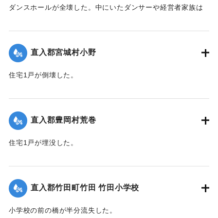
ダンスホールが全壊した。中にいたダンサーや経営者家族は
休暇で訪れていた占領軍の兵士によって倒壊前に救出され
た。
【出典：大分合同新聞 1951年10月16日夕刊2面】
直入郡宮城村小野
｜固有コード:
00520079
住宅1戸が倒壊した。
【出典：大分合同新聞 1951年10月16日夕刊2面】
｜固有コード:
00520071
直入郡豊岡村荒巻
住宅1戸が埋没した。
【出典：大分合同新聞 1951年10月16日夕刊2面】
｜固有コード:
00520072
直入郡竹田町竹田 竹田小学校
小学校の前の橋が半分流失した。