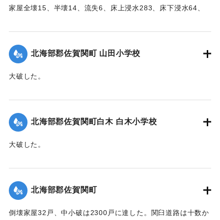
家屋全壊15、半壊14、流失6、床上浸水283、床下浸水64、
堤防決壊21（755メートル）、船舶流失1、稲田浸水181町
歩、畑浸水20町歩、農産物被害100万円の見込み（杵築地区
署調査）
北海部郡佐賀関町 山田小学校
【出典：大分合同新聞 1951年10月17日朝刊2面】
大破した。
｜固有コード:
005200101
【出典：大分合同新聞 1951年10月17日朝刊2面】
｜固有コード:
005200102
北海部郡佐賀関町白木 白木小学校
大破した。
【出典：大分合同新聞 1951年10月17日朝刊2面】
｜固有コード:
005200103
北海部郡佐賀関町
倒壊家屋32戸、中小破は2300戸に達した。関臼道路は十数か