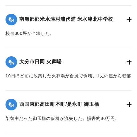
国東地区署に届け出た。
【出典：大分合同新聞 1951年10月19日朝刊2面】
南海部郡米水津村浦代浦 米水津北中学校
｜固有コード:
005200117
校舎300坪が全壊した。
【出典：大分合同新聞 1951年10月17日朝刊2面】
｜固有コード:
005200110
大分市日岡 火葬場
10日ほど前に改築した火葬場が台風で倒壊、1丈の崖から転落
した。市土木課ではただちに新築に着手するが、工費は100万
円あまりを要する見込み。
【出典：大分合同新聞 1951年10月17日朝刊2面】
西国東郡高田町本町/是永町 御玉橋
｜固有コード:
005200111
架替中だった御玉橋の仮橋が流失した。損害約80万円。
【出典：大分合同新聞 1951年10月18日朝刊2面】