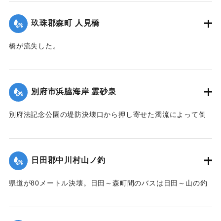
｜固有コード:
00520099
玖珠郡森町 人見橋
橋が流失した。
【出典：大分合同新聞 1951年10月17日朝刊2面】
｜固有コード:
005200100
別府市浜脇海岸 霊砂泉
別府法記念公園の堤防決壊口から押し寄せた濁流によって倒
壊した。
【出典：大分合同新聞 1951年10月17日朝刊1面】
日田郡中川村山ノ釣
｜固有コード:
00520092
県道が80メートル決壊。日田～森町間のバスは日田～山の釣
間、森町～北山田村平川橋を折り返し運転をしている。復旧
には1週間を要する見込み。