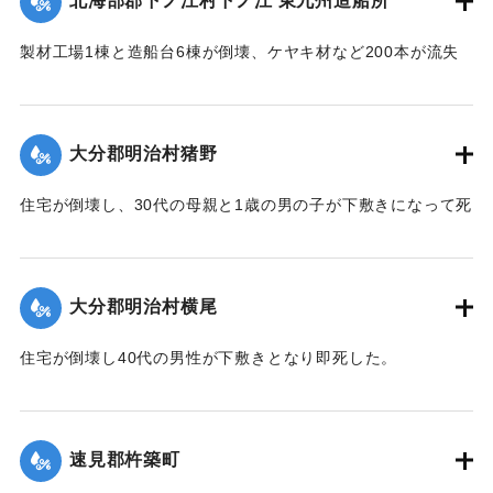
北海部郡下ノ江村下ノ江 東九州造船所
｜固有コード:
005200106
製材工場1棟と造船台6棟が倒壊、ケヤキ材など200本が流失
した。
【出典：大分合同新聞 1951年10月17日朝刊2面】
大分郡明治村猪野
｜固有コード:
005200107
住宅が倒壊し、30代の母親と1歳の男の子が下敷きになって死
亡した。
【出典：大分合同新聞 1951年10月17日朝刊2面】
大分郡明治村横尾
｜固有コード:
005200108
住宅が倒壊し40代の男性が下敷きとなり即死した。
【出典：大分合同新聞 1951年10月17日朝刊2面】
｜固有コード:
005200109
速見郡杵築町