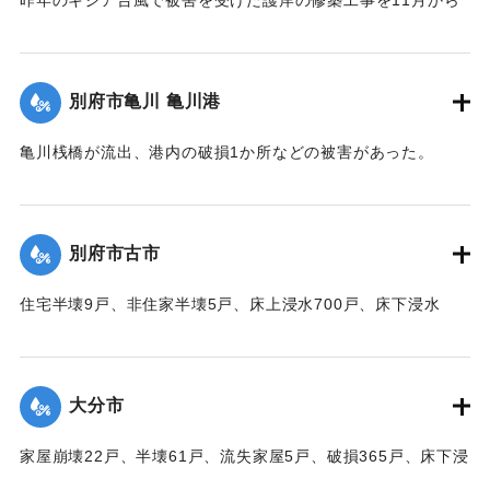
取り掛かる前だったために、弱い部分が大波に突き崩され、
200～300貫もの大岩がゴロゴロ投げ出された。そのため20数
軒の海岸旅館がほとんど水浸しになった。
別府市亀川 亀川港
【出典：大分合同新聞 1951年10月17日朝刊1面】
亀川桟橋が流出、港内の破損1か所などの被害があった。
｜固有コード:
00520091
【出典：大分合同新聞 1951年10月16日夕刊2面】
｜固有コード:
00520084
別府市古市
住宅半壊9戸、非住家半壊5戸、床上浸水700戸、床下浸水
1000戸、道路決壊1か所、堤防決壊60メートルなどの被害が
あった。
【出典：大分合同新聞 1951年10月16日夕刊2面】
大分市
｜固有コード:
00520085
家屋崩壊22戸、半壊61戸、流失家屋5戸、破損365戸、床下浸
水1602戸、非住家139戸、田畑流失埋没10反、冠水197町6