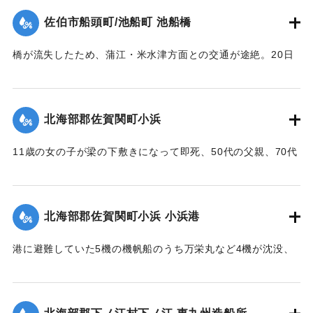
｜固有コード:
005200112
佐伯市船頭町/池船町 池船橋
橋が流失したため、蒲江・米水津方面との交通が途絶。20日
に復旧予定。
【出典：大分合同新聞 1951年10月18日夕刊1面】
北海部郡佐賀関町小浜
｜固有コード:
005200113
11歳の女の子が梁の下敷きになって即死、50代の父親、70代
の祖母、10代の兄と遊びに来ていた友人（10代）も重傷を負
った。
【出典：大分合同新聞 1951年10月17日朝刊2面】
北海部郡佐賀関町小浜 小浜港
｜固有コード:
005200105
港に避難していた5機の機帆船のうち万栄丸など4機が沈没、
みじんに飛び散ったり、陸上に乗り上げ底がなくなったりし
ている。
【出典：大分合同新聞 1951年10月17日朝刊2面】