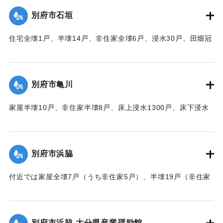
｜固有コード:
00520081
別府市石垣
住宅全壊1戸、半壊14戸、非住家全壊6戸、浸水30戸、田畑冠
水63町歩（うち稲3町歩収穫皆無）などの被害があった。
【出典：大分合同新聞 1951年10月16日夕刊2面】
別府市亀川
｜固有コード:
00520082
家屋半壊10戸、非住家半壊8戸、床上浸水1300戸、床下浸水
2000戸、堤防決壊1000メートルなどの被害があった。
【出典：大分合同新聞 1951年10月16日夕刊2面】
別府市浜脇
｜固有コード:
00520083
付近では家屋全壊7戸（うち非住家5戸）、半壊19戸（非住家
2戸）、床上浸水500戸、床下浸水1500戸、朝見沿線の225メ
ートルの道路が決壊した。
【出典：大分合同新聞 1951年10月16日夕刊2面】
別府市浜脇 大分県産業奨励館