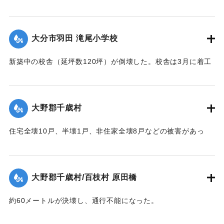
【出典：大分合同新聞 1951年10月16日夕刊2面】
｜固有コード:
00520073
大分市羽田 滝尾小学校
新築中の校舎（延坪数120坪）が倒壊した。校舎は3月に着工
し11月に竣工予定だった。
【出典：大分合同新聞 1951年10月16日夕刊2面】
大野郡千歳村
｜固有コード:
00520074
住宅全壊10戸、半壊1戸、非住家全壊8戸などの被害があっ
た。
【出典：大分合同新聞 1951年10月16日夕刊2面】
大野郡千歳村/百枝村 原田橋
｜固有コード:
00520067
約60メートルが決壊し、通行不能になった。
【出典：大分合同新聞 1951年10月16日夕刊2面】