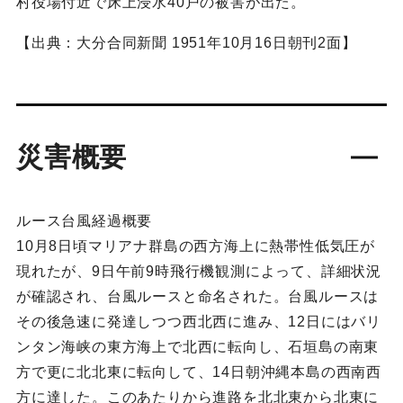
村役場付近で床上浸水40戸の被害が出た。
【出典：大分合同新聞 1951年10月16日朝刊2面】
災害概要
ルース台風経過概要
10月8日頃マリアナ群島の西方海上に熱帯性低気圧が
現れたが、9日午前9時飛行機観測によって、詳細状況
が確認され、台風ルースと命名された。台風ルースは
その後急速に発達しつつ西北西に進み、12日にはバリ
ンタン海峡の東方海上で北西に転向し、石垣島の南東
方で更に北北東に転向して、14日朝沖縄本島の西南西
方に達した。このあたりから進路を北北東から北東に