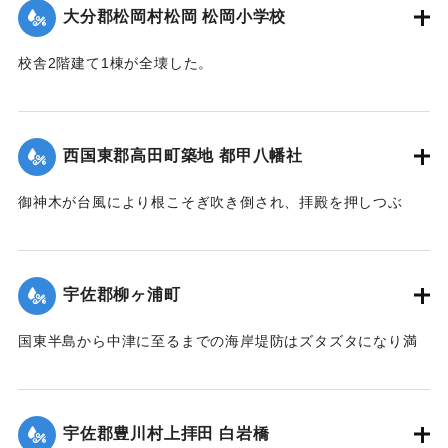
大分郡松岡村松岡 松岡小学校
るためにこの位置に石碑が建立された。
現在の牛淵橋は1953（昭和28）年2月に架設されたものであ
校舎2階建て1棟が全壊した。
り、ルース台風後に架けられた橋がそのまま使われている。
【出典：大分合同新聞 1951年10月22日朝刊1面】
【碑文】
｜固有コード:
005200122
牛淵橋由来
西国東郡高田町築地 都甲八幡社
此橋ノ下流約四丁許ノ䖏ニ梁瀬ノ渡リガアル古来土橋ヲ架ケ
以
御神木が台風により根こそぎ吹き倒され、拝殿を押しつぶ
テ沖北山両部落交通唯一ノ便ニ供シタノデアルガ毎年出水期
し、神殿を傾斜させた。
ト
【出典：大分合同新聞 1951年10月25日夕刊2面】
モナレバ一掃ノ災禍ヲ受ケ人馬共ニ徒渉ノ難渋ヲ喫スルコト
宇佐郡柳ヶ浦町
幾
｜固有コード:
005200123
十百年郷人之ヲ憂ヒ今ヲ去ル四十年前此ノ地ニ木橋ヲ架シタ
国東半島から中津に至るまでの海岸堤防はズタズタになり満
ル
潮時には海水が稲の穂先まで浸している。海岸約2キロの間に
モ数年ニシテ流失依テ両區民凝議郷土振興ノ為結束奮起多額
5か所、計750メートル、中堤防18か所、約450メートルが決
ノ
壊した。この場所は海岸堤防からは海水、中堤防からは駅館
私財ヲ醵出位置ヲ再ビ此䖏ニ擇ビ石橋ヲ架設永遠ノ計ヲ為シ
宇佐郡豊川村上拝田 白岩橋
川の水が流入し農家の人を悩ませた。16日には農家でない人