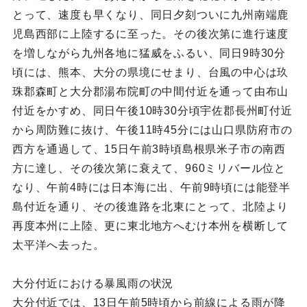
とって、速度も早くなり、同日夕刻ついに九州南端鹿
児島西部に上陸するに至った。その後次第に進行速度
を増しながら九州各地に猛威をふるい、同日9時30分
頃には、熊本、大分の県境にせまり、台風の中心は玖
珠郡森町と大分郡湯布院町の中間付近を通って由布山
付近をかすめ、同日午後10時30分頃宇佐郡長州町付近
から周防難に抜け、午後11時45分には山口県防府市の
西方を通過して、15日午前3時頃島根県米子市の南西
方に達し、その後次第に衰えて、960ミリバール位と
なり、午前4時には日本海に出、午前9時頃には能登半
島付近を通り、その後進路を北東にとって、北陸より
再度本州に上陸、更に東北地方へむけ本州を横断して
太平洋へ去った。
大分付近における暴風雨の状況
大分付近では、13日午前5時頃から前線による雨が降