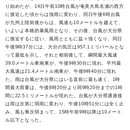
り始めたが、14日午前10時台風が奄美大島名瀬の西方
に接近した頃からは強雨に変わり、同日午後6時台風
が九州上陸前後からは、風速も10メートルを越えて、
いよいよ本格的暴風雨となり、その後、台風が大分県
に接近するに従い、風雨とともに益々強くなり、同日
午後9時37分には、大分の気圧は957.1ミリバールとな
って最低を示し、それと相前後して、瞬間最大風速
39.0メートル東南東が、午後9時30分に現れ、平均最
大風速は21.4メートル南東が、午後9時40分に現れ
た。雨は台風が大分県にはいる直前に最も速く、1時
間最大雨量は、午後8時20分より同9時20分までの1時
間に22.5ミリメートルが現れた。台風が大分県通過後
は雨は次第に弱雨に変わり、午後10時51分には全く止
み、風も漸次弱まって、15時午前9時以降は10メート
ル以下となった。