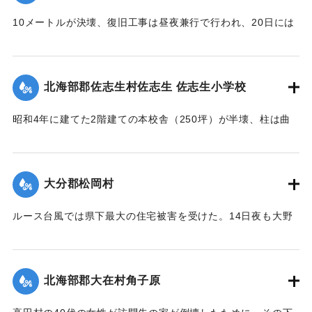
稍
も参加し、奉仕団約1000人が潮止め工事を行った。
々安堵セルモ去昭和二十六年ノルース台風ノ際一瞬ニシテ流
10メートルが決壊、復旧工事は昼夜兼行で行われ、20日には
亡
【出典：大分合同新聞 1951年10月20日朝刊1面】
通行できるようになる。
ノ災厄ニ逢着兩區教育産業交通ノ生命線ハ無残ニモ断絶サレ
【出典：大分合同新聞 1951年10月20日朝刊2面】
｜固有コード:
005200118
前
北海部郡佐志生村佐志生 佐志生小学校
途ノ光明ハ完全ニ消滅シテ仕舞タノテアル 時ノ両川村長権
｜固有コード:
005200119
藤
昭和4年に建てた2階建ての本校舎（250坪）が半壊、柱は曲
保馬氏ト両川村議會長安部邦夫氏ノ聡明ト侠氣トハ快ク地元
がり、壁は落ち、ガラスは壊れ、わずかに職員室を残し他は
民
全部使用不能に陥り、420名の生徒は教室を失ってしまった。
ノ要請ヲ容レ直ニ復興ノ計畫ヲ立テ村議會ノ協賛ノ下ニ七百
緊急臨時村議会の結果、割合損害の少ない2階建ての講堂兼教
数
大分郡松岡村
室に1年2学級と6年2学級を収容、他の8学級300名を桑原、目
十万圓ノ巨費ヲ投ジ着工数ヶ月ニシテ縣北屈指ノ雄大堅牢ヲ
明、尾本、藤田の各公民館分館に収容、17日より授業を開始
誇
ルース台風では県下最大の住宅被害を受けた。14日夜も大野
したが生徒が多数のため机を入れることもできず、板の間に
ル斯橋ガ竣成ヲ遂ゲタノデアル 因ニ該工事ノ施行ニ當ツテ
川、乙津川、片野川の堤を越えた濁流がたちまち村中にあふ
座り腰掛けを机がわりに授業を続けている。
ハ
れ被害のひどかった松岡、菰田集落ではわずか9戸のうち住宅
驛川町徳光建設ノ犠牲的奉仕ト村議髙窪隆義安倍政美両氏ノ
【出典：大分合同新聞 1951年10月20日夕刊2面】
2戸、非住家5戸、死者1人を出した。そのほか建物の全半壊は
挺
北海部郡大在村角子原
310棟を数えた。
身的協力トハ其効績實ニ著大ナモノガアル 僅々五十戸ニ過
｜固有コード:
005200120
【出典：大分合同新聞 1951年10月22日朝刊1面】