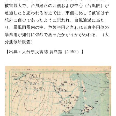
被害甚大で、台風経路の西側および中心（台風眼）が
通過したと思われる附近では、東側に比して被害は予
想外に僅少であったように思われ、台風通過に当た
り、暴風雨圏内の中、危険半円と言われる東半円側の
暴風雨が如何に強烈であったかがうかがわれる。（大
分測候所調査）
【出典：大分県災害誌 資料篇（1952）】