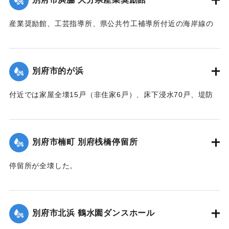
｜固有コード:
00520075
産業奨励館、工芸指導所、県公共竹工補導所付近の海岸線の
突堤が2か所、100メートルにわたり決壊したため、奨励館の
一部が倒壊し陳列棚が全部流失した。被害総額は350万円にの
ぼり復旧までに約2ヶ月間を要する見込み。安全な場所への移
別府市的が浜
転してはとの話が進んでいる。
【出典：大分合同新聞 1951年10月16日夕刊1面／夕刊2面/10
付近では家屋全壊15戸（非住家6戸）、床下浸水70戸、堤防
月25日夕刊2面】
決壊2か所・25メートルなどの被害があった。
【出典：大分合同新聞 1951年10月16日夕刊2面】
｜固有コード:
00520076
別府市楠町 別府桟橋停留所
｜固有コード:
00520077
停留所が全壊した。
【出典：大分合同新聞 1951年10月16日夕刊2面】
｜固有コード:
00520078
別府市北浜 鶴水園ダンスホール