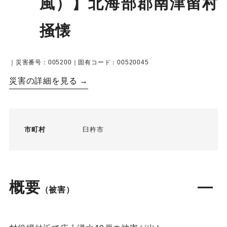
風）】北海部郡南津留村
掻懐
｜災害番号：005200｜固有コード：00520045
災害の詳細を見る →
市町村
臼杵市
概要
（被害）