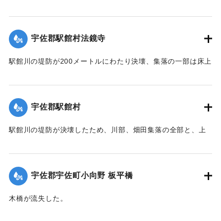
所が決壊して総額1億数千万円にのぼる被害を被っている。
【出典：大分合同新聞 1951年10月17日朝刊2面】
宇佐郡駅館村法鏡寺
｜固有コード:
005200104
駅館川の堤防が200メートルにわたり決壊、集落の一部は床上
浸水の被害を受けた。
【出典：大分合同新聞 1951年10月17日朝刊2面】
宇佐郡駅館村
｜固有コード:
00520097
駅館川の堤防が決壊したため、川部、畑田集落の全部と、上
田、法鏡寺集落の一部276戸が床上浸水の被害を受けた。また
流失した住宅、非住家8戸、倒壊14戸にのぼり明治26年以来
の大出水となり罹災者は1600名を数えた。村では14日夜から
宇佐郡宇佐町小向野 板平橋
炊き出しを行った。
【出典：大分合同新聞 1951年10月17日朝刊2面】
木橋が流失した。
【出典：大分合同新聞 1951年10月17日朝刊2面】
｜固有コード:
00520098