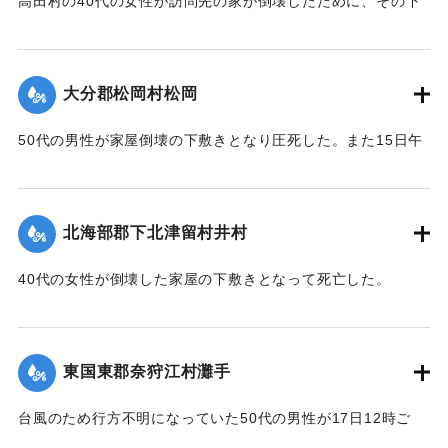
高田村の40代の女性が訪問先の家が倒壊したために、その下
ギ
敷きとなって死亡した。
ザル沖北山両部落千年ノ大計トシテ如斯壯観無比ノ名橋ガ架
｜固有コード:
005200121
設
【出典：大分合同新聞 1951年10月18日朝刊2面】
サレタ事ハ時代文化ノ餘澤トハ言ヘ實ニ一世ノ奇蹟トシテ交
大分郡松岡村松岡
通
｜固有コード:
005200114
者モ共ニ歓バナケレバナラナイ因テ本會ハ提唱者古権淳生君
50代の男性が家屋倒壊の下敷きとなり圧死した。また15日午
ノ
前3時頃には倒壊した住宅（40坪）から出火し全焼した。村消
意見ニ從ヒ有志ト謀リ文ヲ勒シ其由来ヲ後昆ニ傳ウ次第デア
防署の調べによると損害17万円。
ル
【出典：大分合同新聞 1951年10月18日朝刊2面】
昭和三十一年九月仲秋 院内村 教育委員會
北海部郡下北津留村井村
｜固有コード:
005200115
※碑文の画像（2枚目）・翻刻は「デジタル拓本」による。
40代の女性が倒壊した家屋の下敷きとなって死亡した。
【出典：碑文・牛淵橋銘板】
【出典：大分合同新聞 1951年10月18日朝刊2面】
｜固有コード:
005200124
｜固有コード:
005200116
東国東郡奈狩江村灘手
台風のため行方不明になっていた50代の男性が17日12時ご
ろ、家屋の下敷きになって死亡しているのを長男が発見。東