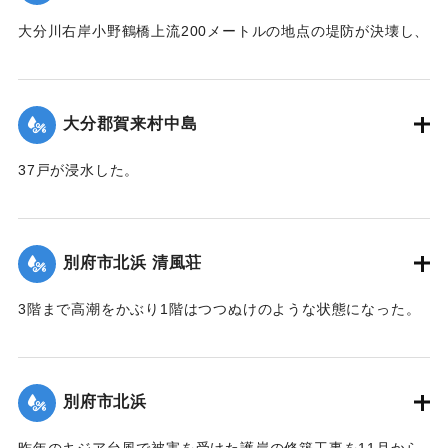
大分川右岸小野鶴橋上流200メートルの地点の堤防が決壊し、
30戸が浸水、田畑30町歩が冠水した。特に決壊口近くの2町
歩の水田は3尺平均の土砂をかぶって完全に埋没した。
【出典：大分合同新聞 1951年10月16日夕刊2面】
大分郡賀来村中島
｜固有コード:
00520088
37戸が浸水した。
【出典：大分合同新聞 1951年10月16日夕刊2面】
｜固有コード:
00520089
別府市北浜 清風荘
3階まで高潮をかぶり1階はつつぬけのような状態になった。
復旧にはここだけでも1000万円以上かかると見られている。
【出典：大分合同新聞 1951年10月17日朝刊1面】
別府市北浜
｜固有コード:
00520090
昨年のキジア台風で被害を受けた護岸の修築工事を11月から