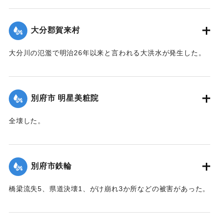
反、堤防決壊8、電柱倒壊73、船沈没5隻、船流失2隻などの
被害があった。
大分郡賀来村
【出典：大分合同新聞 1951年10月16日夕刊2面】
大分川の氾濫で明治26年以来と言われる大洪水が発生した。
｜固有コード:
00520086
堤防決壊5か所350メートル、道路決壊13か所300メートル、
稲倒伏200町歩、埋没1町歩、床下浸水62戸、床上浸水41戸な
どの被害があった。
別府市 明星美粧院
【出典：大分合同新聞 1951年10月16日朝刊2面】
全壊した。
｜固有コード:
00520087
【出典：大分合同新聞 1951年10月16日夕刊2面】
｜固有コード:
00520080
別府市鉄輪
橋梁流失5、県道決壊1、がけ崩れ3か所などの被害があった。
【出典：大分合同新聞 1951年10月16日夕刊2面】