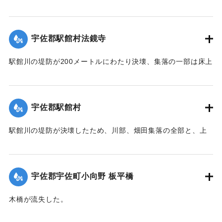
所が決壊して総額1億数千万円にのぼる被害を被っている。
【出典：大分合同新聞 1951年10月17日朝刊2面】
宇佐郡駅館村法鏡寺
｜固有コード:
005200104
駅館川の堤防が200メートルにわたり決壊、集落の一部は床上
浸水の被害を受けた。
【出典：大分合同新聞 1951年10月17日朝刊2面】
宇佐郡駅館村
｜固有コード:
00520097
駅館川の堤防が決壊したため、川部、畑田集落の全部と、上
田、法鏡寺集落の一部276戸が床上浸水の被害を受けた。また
流失した住宅、非住家8戸、倒壊14戸にのぼり明治26年以来
の大出水となり罹災者は1600名を数えた。村では14日夜から
宇佐郡宇佐町小向野 板平橋
炊き出しを行った。
【出典：大分合同新聞 1951年10月17日朝刊2面】
木橋が流失した。
【出典：大分合同新聞 1951年10月17日朝刊2面】
｜固有コード:
00520098