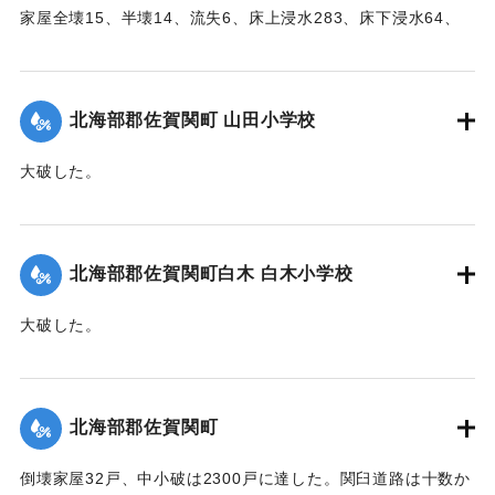
家屋全壊15、半壊14、流失6、床上浸水283、床下浸水64、
堤防決壊21（755メートル）、船舶流失1、稲田浸水181町
歩、畑浸水20町歩、農産物被害100万円の見込み（杵築地区
署調査）
北海部郡佐賀関町 山田小学校
【出典：大分合同新聞 1951年10月17日朝刊2面】
大破した。
｜固有コード:
005200101
【出典：大分合同新聞 1951年10月17日朝刊2面】
｜固有コード:
005200102
北海部郡佐賀関町白木 白木小学校
大破した。
【出典：大分合同新聞 1951年10月17日朝刊2面】
｜固有コード:
005200103
北海部郡佐賀関町
倒壊家屋32戸、中小破は2300戸に達した。関臼道路は十数か