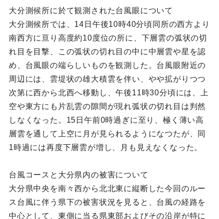
大分測候所に於て観測された台風眼について
大分測候所では、14日午後10時40分頃同所の西方より
南西方に亘り高度約10度位の所に、下層雲の弧状の切
れ目を目撃、この弧状の切れ目の中に中層雲や星を認
め、台風眼の端らしいものを観測した。台風眼附近の
周辺には、雲堤状の雄大積雲を伴い、やや拡がりつつ
次第に西から北西へ移動し、午後11時30分頃には、上
空や東方にも片乱雲の隙間が現れ弧状の切れ目は判然
しなくなった。15日午前0時過ぎに至り、極く薄い高
層雲を通して上空に月が見られるようになつたが、同
1時過には再度下層雲が増し、月も見えなくなった。
台風コースと大分県内の被害について
大分県中央を南々西から北北東に縦断した今回のルー
ス台風に伴う県下の被害状況を見ると、台風の経路を
中心として、東側に当る県東部およびその沿岸が特に