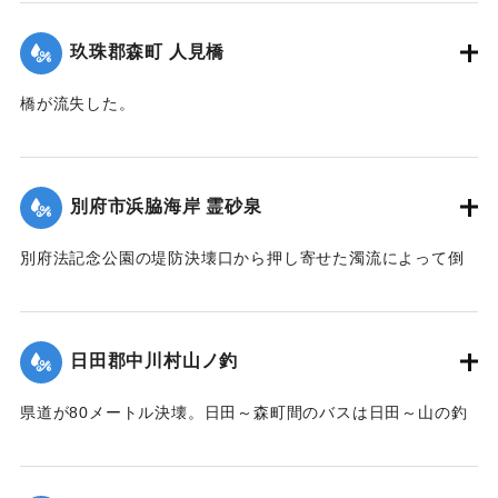
｜固有コード:
00520099
玖珠郡森町 人見橋
橋が流失した。
【出典：大分合同新聞 1951年10月17日朝刊2面】
｜固有コード:
005200100
別府市浜脇海岸 霊砂泉
別府法記念公園の堤防決壊口から押し寄せた濁流によって倒
壊した。
【出典：大分合同新聞 1951年10月17日朝刊1面】
日田郡中川村山ノ釣
｜固有コード:
00520092
県道が80メートル決壊。日田～森町間のバスは日田～山の釣
間、森町～北山田村平川橋を折り返し運転をしている。復旧
には1週間を要する見込み。