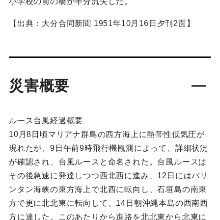
小学校の前の橋が半分流失した。
【出典：大分合同新聞 1951年10月16日夕刊2面】
災害概要
ルース台風経過概要
10月8日頃マリアナ群島の西方海上に熱帯性低気圧が
現れたが、9日午前9時飛行機観測によって、詳細状況
が確認され、台風ルースと命名された。台風ルースは
その後急速に発達しつつ西北西に進み、12日にはバリ
ンタン海峡の東方海上で北西に転向し、石垣島の南東
方で更に北北東に転向して、14日朝沖縄本島の西南西
方に達した。このあたりから進路を北北東から北東に