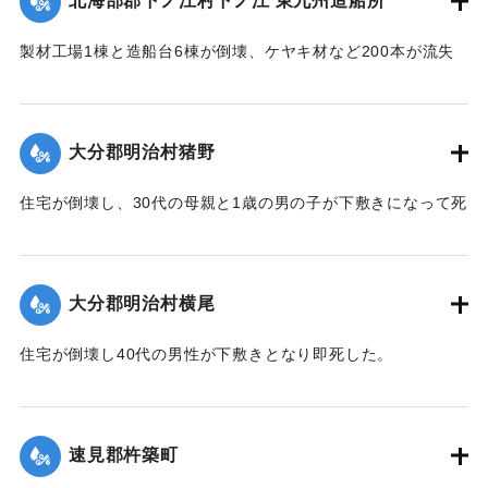
北海部郡下ノ江村下ノ江 東九州造船所
｜固有コード:
005200106
製材工場1棟と造船台6棟が倒壊、ケヤキ材など200本が流失
した。
【出典：大分合同新聞 1951年10月17日朝刊2面】
大分郡明治村猪野
｜固有コード:
005200107
住宅が倒壊し、30代の母親と1歳の男の子が下敷きになって死
亡した。
【出典：大分合同新聞 1951年10月17日朝刊2面】
大分郡明治村横尾
｜固有コード:
005200108
住宅が倒壊し40代の男性が下敷きとなり即死した。
【出典：大分合同新聞 1951年10月17日朝刊2面】
｜固有コード:
005200109
速見郡杵築町