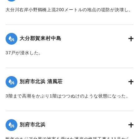
大分川右岸小野鶴橋上流200メートルの地点の堤防が決壊し、
30戸が浸水、田畑30町歩が冠水した。特に決壊口近くの2町
歩の水田は3尺平均の土砂をかぶって完全に埋没した。
【出典：大分合同新聞 1951年10月16日夕刊2面】
大分郡賀来村中島
｜固有コード:
00520088
37戸が浸水した。
【出典：大分合同新聞 1951年10月16日夕刊2面】
｜固有コード:
00520089
別府市北浜 清風荘
3階まで高潮をかぶり1階はつつぬけのような状態になった。
復旧にはここだけでも1000万円以上かかると見られている。
【出典：大分合同新聞 1951年10月17日朝刊1面】
別府市北浜
｜固有コード:
00520090
昨年のキジア台風で被害を受けた護岸の修築工事を11月から