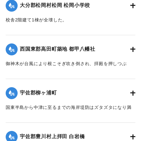
大分郡松岡村松岡 松岡小学校
るためにこの位置に石碑が建立された。
現在の牛淵橋は1953（昭和28）年2月に架設されたものであ
校舎2階建て1棟が全壊した。
り、ルース台風後に架けられた橋がそのまま使われている。
【出典：大分合同新聞 1951年10月22日朝刊1面】
【碑文】
｜固有コード:
005200122
牛淵橋由来
西国東郡高田町築地 都甲八幡社
此橋ノ下流約四丁許ノ䖏ニ梁瀬ノ渡リガアル古来土橋ヲ架ケ
以
御神木が台風により根こそぎ吹き倒され、拝殿を押しつぶ
テ沖北山両部落交通唯一ノ便ニ供シタノデアルガ毎年出水期
し、神殿を傾斜させた。
ト
【出典：大分合同新聞 1951年10月25日夕刊2面】
モナレバ一掃ノ災禍ヲ受ケ人馬共ニ徒渉ノ難渋ヲ喫スルコト
宇佐郡柳ヶ浦町
幾
｜固有コード:
005200123
十百年郷人之ヲ憂ヒ今ヲ去ル四十年前此ノ地ニ木橋ヲ架シタ
国東半島から中津に至るまでの海岸堤防はズタズタになり満
ル
潮時には海水が稲の穂先まで浸している。海岸約2キロの間に
モ数年ニシテ流失依テ両區民凝議郷土振興ノ為結束奮起多額
5か所、計750メートル、中堤防18か所、約450メートルが決
ノ
壊した。この場所は海岸堤防からは海水、中堤防からは駅館
私財ヲ醵出位置ヲ再ビ此䖏ニ擇ビ石橋ヲ架設永遠ノ計ヲ為シ
宇佐郡豊川村上拝田 白岩橋
川の水が流入し農家の人を悩ませた。16日には農家でない人