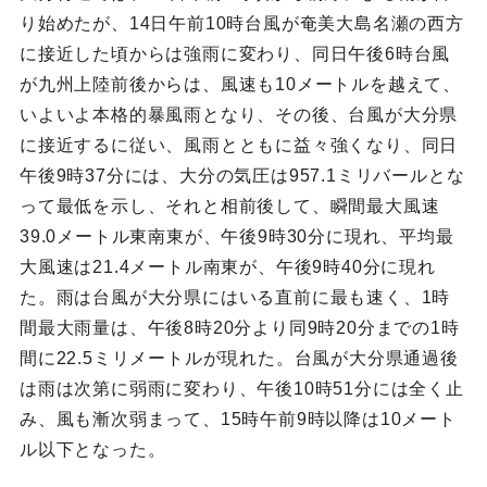
り始めたが、14日午前10時台風が奄美大島名瀬の西方
に接近した頃からは強雨に変わり、同日午後6時台風
が九州上陸前後からは、風速も10メートルを越えて、
いよいよ本格的暴風雨となり、その後、台風が大分県
に接近するに従い、風雨とともに益々強くなり、同日
午後9時37分には、大分の気圧は957.1ミリバールとな
って最低を示し、それと相前後して、瞬間最大風速
39.0メートル東南東が、午後9時30分に現れ、平均最
大風速は21.4メートル南東が、午後9時40分に現れ
た。雨は台風が大分県にはいる直前に最も速く、1時
間最大雨量は、午後8時20分より同9時20分までの1時
間に22.5ミリメートルが現れた。台風が大分県通過後
は雨は次第に弱雨に変わり、午後10時51分には全く止
み、風も漸次弱まって、15時午前9時以降は10メート
ル以下となった。