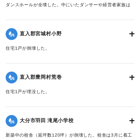
ダンスホールが全壊した。中にいたダンサーや経営者家族は
休暇で訪れていた占領軍の兵士によって倒壊前に救出され
た。
【出典：大分合同新聞 1951年10月16日夕刊2面】
直入郡宮城村小野
｜固有コード:
00520079
住宅1戸が倒壊した。
【出典：大分合同新聞 1951年10月16日夕刊2面】
｜固有コード:
00520071
直入郡豊岡村荒巻
住宅1戸が埋没した。
【出典：大分合同新聞 1951年10月16日夕刊2面】
｜固有コード:
00520072
大分市羽田 滝尾小学校
新築中の校舎（延坪数120坪）が倒壊した。校舎は3月に着工