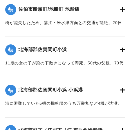
｜固有コード:
005200112
佐伯市船頭町/池船町 池船橋
橋が流失したため、蒲江・米水津方面との交通が途絶。20日
に復旧予定。
【出典：大分合同新聞 1951年10月18日夕刊1面】
北海部郡佐賀関町小浜
｜固有コード:
005200113
11歳の女の子が梁の下敷きになって即死、50代の父親、70代
の祖母、10代の兄と遊びに来ていた友人（10代）も重傷を負
った。
【出典：大分合同新聞 1951年10月17日朝刊2面】
北海部郡佐賀関町小浜 小浜港
｜固有コード:
005200105
港に避難していた5機の機帆船のうち万栄丸など4機が沈没、
みじんに飛び散ったり、陸上に乗り上げ底がなくなったりし
ている。
【出典：大分合同新聞 1951年10月17日朝刊2面】