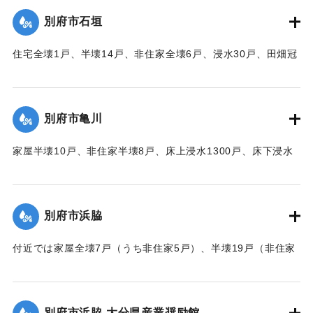
｜固有コード:
00520081
別府市石垣
住宅全壊1戸、半壊14戸、非住家全壊6戸、浸水30戸、田畑冠
水63町歩（うち稲3町歩収穫皆無）などの被害があった。
【出典：大分合同新聞 1951年10月16日夕刊2面】
別府市亀川
｜固有コード:
00520082
家屋半壊10戸、非住家半壊8戸、床上浸水1300戸、床下浸水
2000戸、堤防決壊1000メートルなどの被害があった。
【出典：大分合同新聞 1951年10月16日夕刊2面】
別府市浜脇
｜固有コード:
00520083
付近では家屋全壊7戸（うち非住家5戸）、半壊19戸（非住家
2戸）、床上浸水500戸、床下浸水1500戸、朝見沿線の225メ
ートルの道路が決壊した。
【出典：大分合同新聞 1951年10月16日夕刊2面】
別府市浜脇 大分県産業奨励館