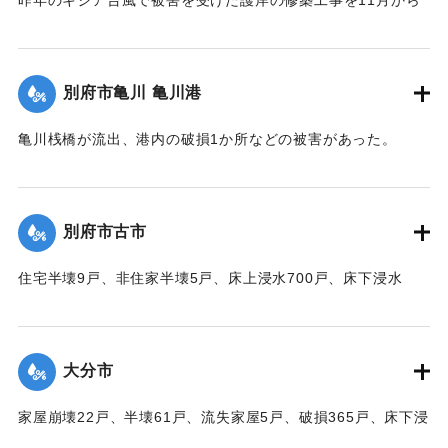
取り掛かる前だったために、弱い部分が大波に突き崩され、
200～300貫もの大岩がゴロゴロ投げ出された。そのため20数
軒の海岸旅館がほとんど水浸しになった。
別府市亀川 亀川港
【出典：大分合同新聞 1951年10月17日朝刊1面】
亀川桟橋が流出、港内の破損1か所などの被害があった。
｜固有コード:
00520091
【出典：大分合同新聞 1951年10月16日夕刊2面】
｜固有コード:
00520084
別府市古市
住宅半壊9戸、非住家半壊5戸、床上浸水700戸、床下浸水
1000戸、道路決壊1か所、堤防決壊60メートルなどの被害が
あった。
【出典：大分合同新聞 1951年10月16日夕刊2面】
大分市
｜固有コード:
00520085
家屋崩壊22戸、半壊61戸、流失家屋5戸、破損365戸、床下浸
水1602戸、非住家139戸、田畑流失埋没10反、冠水197町6