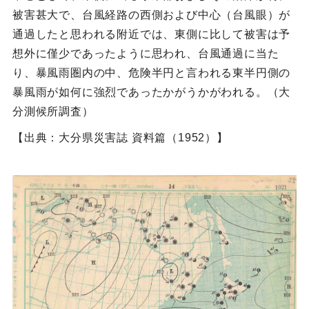
被害甚大で、台風経路の西側および中心（台風眼）が
通過したと思われる附近では、東側に比して被害は予
想外に僅少であったように思われ、台風通過に当た
り、暴風雨圏内の中、危険半円と言われる東半円側の
暴風雨が如何に強烈であったかがうかがわれる。（大
分測候所調査）
【出典：大分県災害誌 資料篇（1952）】