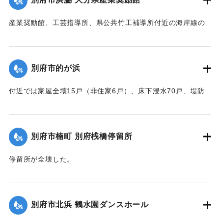
｜固有コード:
00520075
産業奨励館、工芸指導所、県公共竹工補導所付近の海岸線の
突堤が2か所、100メートルにわたり決壊したため、奨励館の
一部が倒壊し陳列棚が全部流失した。被害総額は350万円にの
ぼり復旧までに約2ヶ月間を要する見込み。安全な場所への移
別府市的が浜
転してはとの話が進んでいる。
【出典：大分合同新聞 1951年10月16日夕刊1面／夕刊2面/10
付近では家屋全壊15戸（非住家6戸）、床下浸水70戸、堤防
月25日夕刊2面】
決壊2か所・25メートルなどの被害があった。
【出典：大分合同新聞 1951年10月16日夕刊2面】
｜固有コード:
00520076
別府市楠町 別府桟橋停留所
｜固有コード:
00520077
停留所が全壊した。
【出典：大分合同新聞 1951年10月16日夕刊2面】
｜固有コード:
00520078
別府市北浜 鶴水園ダンスホール