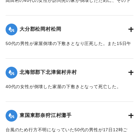
高田村の40代の女性が訪問先の家が倒壊したために、その下
ギ
敷きとなって死亡した。
ザル沖北山両部落千年ノ大計トシテ如斯壯観無比ノ名橋ガ架
｜固有コード:
005200121
設
【出典：大分合同新聞 1951年10月18日朝刊2面】
サレタ事ハ時代文化ノ餘澤トハ言ヘ實ニ一世ノ奇蹟トシテ交
大分郡松岡村松岡
通
｜固有コード:
005200114
者モ共ニ歓バナケレバナラナイ因テ本會ハ提唱者古権淳生君
50代の男性が家屋倒壊の下敷きとなり圧死した。また15日午
ノ
前3時頃には倒壊した住宅（40坪）から出火し全焼した。村消
意見ニ從ヒ有志ト謀リ文ヲ勒シ其由来ヲ後昆ニ傳ウ次第デア
防署の調べによると損害17万円。
ル
【出典：大分合同新聞 1951年10月18日朝刊2面】
昭和三十一年九月仲秋 院内村 教育委員會
北海部郡下北津留村井村
｜固有コード:
005200115
※碑文の画像（2枚目）・翻刻は「デジタル拓本」による。
40代の女性が倒壊した家屋の下敷きとなって死亡した。
【出典：碑文・牛淵橋銘板】
【出典：大分合同新聞 1951年10月18日朝刊2面】
｜固有コード:
005200124
｜固有コード:
005200116
東国東郡奈狩江村灘手
台風のため行方不明になっていた50代の男性が17日12時ご
ろ、家屋の下敷きになって死亡しているのを長男が発見。東