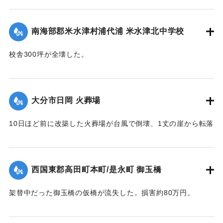
国東地区署に届け出た。
【出典：大分合同新聞 1951年10月19日朝刊2面】
南海部郡米水津村浦代浦 米水津北中学校
｜固有コード:
005200117
校舎300坪が全壊した。
【出典：大分合同新聞 1951年10月17日朝刊2面】
｜固有コード:
005200110
大分市日岡 火葬場
10日ほど前に改築した火葬場が台風で倒壊、1丈の崖から転落
した。市土木課ではただちに新築に着手するが、工費は100万
円あまりを要する見込み。
【出典：大分合同新聞 1951年10月17日朝刊2面】
西国東郡高田町本町/是永町 御玉橋
｜固有コード:
005200111
架替中だった御玉橋の仮橋が流失した。損害約80万円。
【出典：大分合同新聞 1951年10月18日朝刊2面】