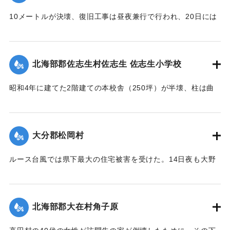
稍
も参加し、奉仕団約1000人が潮止め工事を行った。
々安堵セルモ去昭和二十六年ノルース台風ノ際一瞬ニシテ流
10メートルが決壊、復旧工事は昼夜兼行で行われ、20日には
亡
【出典：大分合同新聞 1951年10月20日朝刊1面】
通行できるようになる。
ノ災厄ニ逢着兩區教育産業交通ノ生命線ハ無残ニモ断絶サレ
【出典：大分合同新聞 1951年10月20日朝刊2面】
｜固有コード:
005200118
前
北海部郡佐志生村佐志生 佐志生小学校
途ノ光明ハ完全ニ消滅シテ仕舞タノテアル 時ノ両川村長権
｜固有コード:
005200119
藤
昭和4年に建てた2階建ての本校舎（250坪）が半壊、柱は曲
保馬氏ト両川村議會長安部邦夫氏ノ聡明ト侠氣トハ快ク地元
がり、壁は落ち、ガラスは壊れ、わずかに職員室を残し他は
民
全部使用不能に陥り、420名の生徒は教室を失ってしまった。
ノ要請ヲ容レ直ニ復興ノ計畫ヲ立テ村議會ノ協賛ノ下ニ七百
緊急臨時村議会の結果、割合損害の少ない2階建ての講堂兼教
数
大分郡松岡村
室に1年2学級と6年2学級を収容、他の8学級300名を桑原、目
十万圓ノ巨費ヲ投ジ着工数ヶ月ニシテ縣北屈指ノ雄大堅牢ヲ
明、尾本、藤田の各公民館分館に収容、17日より授業を開始
誇
ルース台風では県下最大の住宅被害を受けた。14日夜も大野
したが生徒が多数のため机を入れることもできず、板の間に
ル斯橋ガ竣成ヲ遂ゲタノデアル 因ニ該工事ノ施行ニ當ツテ
川、乙津川、片野川の堤を越えた濁流がたちまち村中にあふ
座り腰掛けを机がわりに授業を続けている。
ハ
れ被害のひどかった松岡、菰田集落ではわずか9戸のうち住宅
驛川町徳光建設ノ犠牲的奉仕ト村議髙窪隆義安倍政美両氏ノ
【出典：大分合同新聞 1951年10月20日夕刊2面】
2戸、非住家5戸、死者1人を出した。そのほか建物の全半壊は
挺
北海部郡大在村角子原
310棟を数えた。
身的協力トハ其効績實ニ著大ナモノガアル 僅々五十戸ニ過
｜固有コード:
005200120
【出典：大分合同新聞 1951年10月22日朝刊1面】