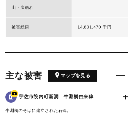
山・崖崩れ
-
被害総額
14,831,470 千円
主な被害
マップを見る
宇佐市院内町新洞 牛淵橋由来碑
牛淵橋のそばに建立された石碑。
1951（昭和26）年のルース台風の際に橋が流失し、橋の上流
側にある沖地区と北山地区の交通が寸断された。
その後、新たな橋が架けられたことを記念し、通行人に伝え