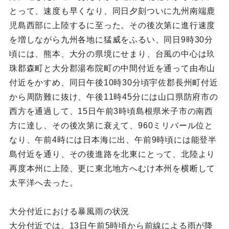
とって、速度も早くなり、同日夕刻ついに九州南端鹿
児島西部に上陸するに至った。その後次第に進行速度
を増しながら九州各地に猛威をふるい、同日9時30分
頃には、熊本、大分の県境にせまり、台風の中心は玖
珠郡森町と大分郡湯布院町の中間付近を通って由布山
付近をかすめ、同日午後10時30分頃宇佐郡長州町付近
から周防難に抜け、午後11時45分には山口県防府市の
西方を通過して、15日午前3時頃島根県米子市の南西
方に達し、その後次第に衰えて、960ミリバール位と
なり、午前4時には日本海に出、午前9時頃には能登半
島付近を通り、その後進路を北東にとって、北陸より
再度本州に上陸、更に東北地方へむけ本州を横断して
太平洋へ去った。
大分付近における暴風雨の状況
大分付近では、13日午前5時頃から前線による雨が降