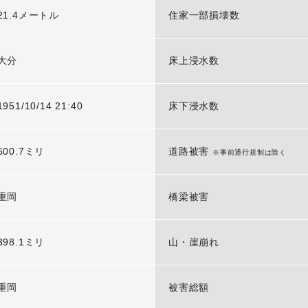
21.4メートル
住家一部損壊数
大分
床上浸水数
1951/10/14 21:40
床下浸水数
600.7ミリ
道路被害
※事前通行規制は除く
重岡
橋梁被害
398.1ミリ
山・崖崩れ
重岡
被害総額