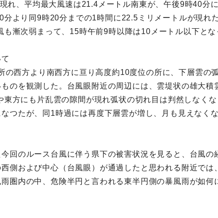
分に現れ、平均最大風速は21.4メートル南東が、午後9時40
0分より同9時20分までの1時間に22.5ミリメートルが現
風も漸次弱まって、15時午前9時以降は10メートル以下とな
いて
頃同所の西方より南西方に亘り高度約10度位の所に、下層雲
いものを観測した。台風眼附近の周辺には、雲堤状の雄大積
空や東方にも片乱雲の隙間が現れ弧状の切れ目は判然しなくな
になつたが、同1時過には再度下層雲が増し、月も見えなく
た今回のルース台風に伴う県下の被害状況を見ると、台風の
の西側および中心（台風眼）が通過したと思われる附近では
風雨圏内の中、危険半円と言われる東半円側の暴風雨が如何