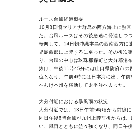
ルース台風経過概要
10月8日頃マリアナ群島の西方海上に熱
た。台風ルースはその後急速に発達しつつ
転向して、14日朝沖縄本島の西南西方に
児島西部に上陸するに至った。その後次第
り、台風の中心は玖珠郡森町と大分郡湯布
抜け、午後11時45分には山口県防府市の
位となり、午前4時には日本海に出、午前
へむけ本州を横断して太平洋へ去った。
大分付近における暴風雨の状況
大分付近では、13日午前5時頃から前線
同日午後6時台風が九州上陸前後からは、
い、風雨とともに益々強くなり、同日午後