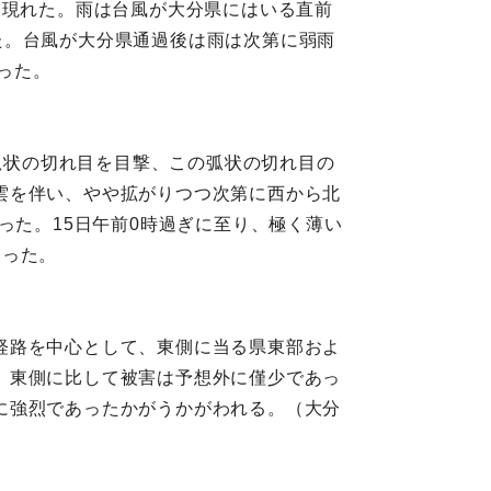
分に現れた。雨は台風が大分県にはいる直前
れた。台風が大分県通過後は雨は次第に弱雨
った。
の弧状の切れ目を目撃、この弧状の切れ目の
雲を伴い、やや拡がりつつ次第に西から北
った。15日午前0時過ぎに至り、極く薄い
なった。
経路を中心として、東側に当る県東部およ
、東側に比して被害は予想外に僅少であっ
に強烈であったかがうかがわれる。（大分