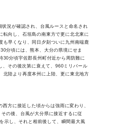
詳細状況が確認され、台風ルースと命名され
に転向し、石垣島の南東方で更に北北東に
度も早くなり、同日夕刻ついに九州南端鹿
30分頃には、熊本、大分の県境にせま
時30分頃宇佐郡長州町付近から周防難に
し、その後次第に衰えて、960ミリバール
、北陸より再度本州に上陸、更に東北地方
瀬の西方に接近した頃からは強雨に変わり、
、その後、台風が大分県に接近するに従
低を示し、それと相前後して、瞬間最大風