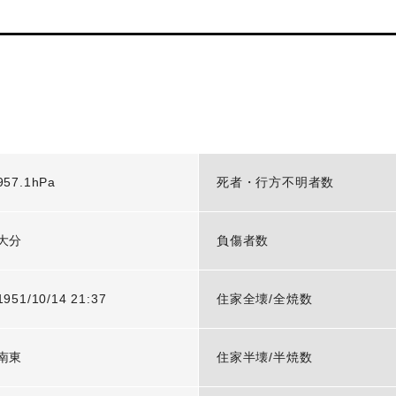
957.1hPa
死者・行方不明者数
大分
負傷者数
1951/10/14 21:37
住家全壊/全焼数
南東
住家半壊/半焼数