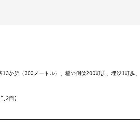
壊13か所（300メートル）、稲の倒伏200町歩、埋没1町歩
朝刊2面】