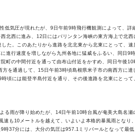
帯性低気圧が現れたが、9日午前9時飛行機観測によって、
西北西に進み、12日にはバリンタン海峡の東方海上で北西
達した。このあたりから進路を北北東から北東にとって、速
に進行速度を増しながら九州各地に猛威をふるい、同日9時
院町の中間付近を通って由布山付近をかすめ、同日午後10
西方を通過して、15日午前3時頃島根県米子市の南西方に達
9時頃には能登半島付近を通り、その後進路を北東にとって
による雨が降り始めたが、14日午前10時台風が奄美大島名
風速も10メートルを越えて、いよいよ本格的暴風雨となり
9時37分には、大分の気圧は957.1ミリバールとなって最