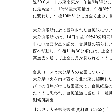
速39.0メートル東南東が、午後9時30
に最も速く、1時間最大雨量は、午後8時2
に変わり、午後10時51分には全く止み、
大分測候所に於て観測された台風眼につ
大分測候所では、14日午後10時40分
中に中層雲や星を認め、台風眼の端らし
西へ移動し、午後11時30分頃には、上
高層雲を通して上空に月が見られるよう
台風コースと大分県内の被害について
大分県中央を南々西から北北東に縦断し
びその沿岸が特に被害甚大で、台風経路
たように思われ、台風通過に当たり、暴
測候所調査）
【出典：大分県災害誌 資料篇（1952）】