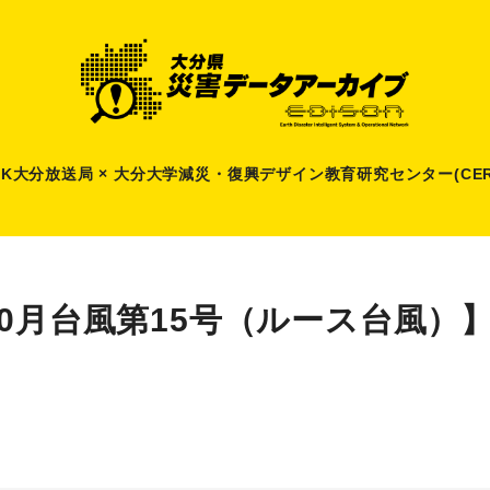
HK大分放送局 × 大分大学減災
・
復興デザイン教育研究センター(CER
10月台風第15号（ルース台風）