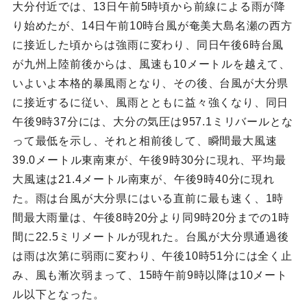
大分付近では、13日午前5時頃から前線による雨が降
り始めたが、14日午前10時台風が奄美大島名瀬の西方
に接近した頃からは強雨に変わり、同日午後6時台風
が九州上陸前後からは、風速も10メートルを越えて、
いよいよ本格的暴風雨となり、その後、台風が大分県
に接近するに従い、風雨とともに益々強くなり、同日
午後9時37分には、大分の気圧は957.1ミリバールとな
って最低を示し、それと相前後して、瞬間最大風速
39.0メートル東南東が、午後9時30分に現れ、平均最
大風速は21.4メートル南東が、午後9時40分に現れ
た。雨は台風が大分県にはいる直前に最も速く、1時
間最大雨量は、午後8時20分より同9時20分までの1時
間に22.5ミリメートルが現れた。台風が大分県通過後
は雨は次第に弱雨に変わり、午後10時51分には全く止
み、風も漸次弱まって、15時午前9時以降は10メート
ル以下となった。