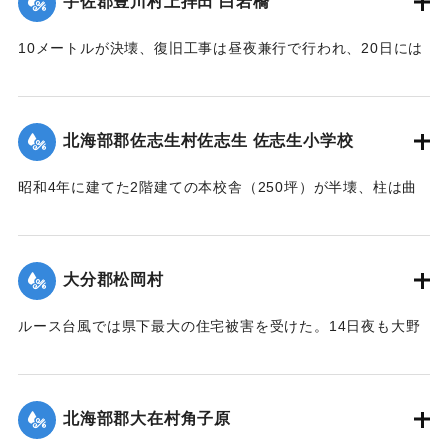
宇佐郡豊川村上拝田 白岩橋
川の水が流入し農家の人を悩ませた。16日には農家でない人
稍
も参加し、奉仕団約1000人が潮止め工事を行った。
々安堵セルモ去昭和二十六年ノルース台風ノ際一瞬ニシテ流
10メートルが決壊、復旧工事は昼夜兼行で行われ、20日には
亡
【出典：大分合同新聞 1951年10月20日朝刊1面】
通行できるようになる。
ノ災厄ニ逢着兩區教育産業交通ノ生命線ハ無残ニモ断絶サレ
【出典：大分合同新聞 1951年10月20日朝刊2面】
｜固有コード:
005200118
前
北海部郡佐志生村佐志生 佐志生小学校
途ノ光明ハ完全ニ消滅シテ仕舞タノテアル 時ノ両川村長権
｜固有コード:
005200119
藤
昭和4年に建てた2階建ての本校舎（250坪）が半壊、柱は曲
保馬氏ト両川村議會長安部邦夫氏ノ聡明ト侠氣トハ快ク地元
がり、壁は落ち、ガラスは壊れ、わずかに職員室を残し他は
民
全部使用不能に陥り、420名の生徒は教室を失ってしまった。
ノ要請ヲ容レ直ニ復興ノ計畫ヲ立テ村議會ノ協賛ノ下ニ七百
緊急臨時村議会の結果、割合損害の少ない2階建ての講堂兼教
数
大分郡松岡村
室に1年2学級と6年2学級を収容、他の8学級300名を桑原、目
十万圓ノ巨費ヲ投ジ着工数ヶ月ニシテ縣北屈指ノ雄大堅牢ヲ
明、尾本、藤田の各公民館分館に収容、17日より授業を開始
誇
ルース台風では県下最大の住宅被害を受けた。14日夜も大野
したが生徒が多数のため机を入れることもできず、板の間に
ル斯橋ガ竣成ヲ遂ゲタノデアル 因ニ該工事ノ施行ニ當ツテ
川、乙津川、片野川の堤を越えた濁流がたちまち村中にあふ
座り腰掛けを机がわりに授業を続けている。
ハ
れ被害のひどかった松岡、菰田集落ではわずか9戸のうち住宅
驛川町徳光建設ノ犠牲的奉仕ト村議髙窪隆義安倍政美両氏ノ
【出典：大分合同新聞 1951年10月20日夕刊2面】
2戸、非住家5戸、死者1人を出した。そのほか建物の全半壊は
挺
北海部郡大在村角子原
310棟を数えた。
身的協力トハ其効績實ニ著大ナモノガアル 僅々五十戸ニ過
｜固有コード:
005200120