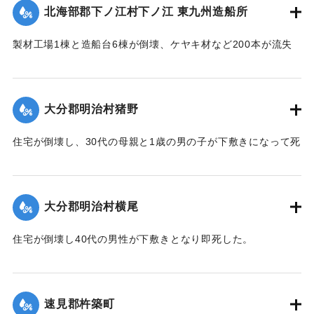
【出典：大分合同新聞 1951年10月17日朝刊2面】
北海部郡下ノ江村下ノ江 東九州造船所
｜固有コード:
005200106
製材工場1棟と造船台6棟が倒壊、ケヤキ材など200本が流失
した。
【出典：大分合同新聞 1951年10月17日朝刊2面】
大分郡明治村猪野
｜固有コード:
005200107
住宅が倒壊し、30代の母親と1歳の男の子が下敷きになって死
亡した。
【出典：大分合同新聞 1951年10月17日朝刊2面】
大分郡明治村横尾
｜固有コード:
005200108
住宅が倒壊し40代の男性が下敷きとなり即死した。
【出典：大分合同新聞 1951年10月17日朝刊2面】
｜固有コード:
005200109
速見郡杵築町