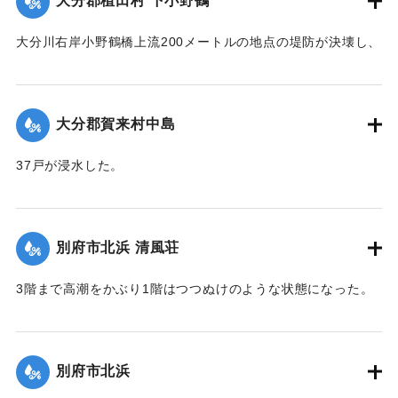
大分郡稙田村 下小野鶴
大分川右岸小野鶴橋上流200メートルの地点の堤防が決壊し、
30戸が浸水、田畑30町歩が冠水した。特に決壊口近くの2町
歩の水田は3尺平均の土砂をかぶって完全に埋没した。
【出典：大分合同新聞 1951年10月16日夕刊2面】
大分郡賀来村中島
｜固有コード:
00520088
37戸が浸水した。
【出典：大分合同新聞 1951年10月16日夕刊2面】
｜固有コード:
00520089
別府市北浜 清風荘
3階まで高潮をかぶり1階はつつぬけのような状態になった。
復旧にはここだけでも1000万円以上かかると見られている。
【出典：大分合同新聞 1951年10月17日朝刊1面】
別府市北浜
｜固有コード:
00520090