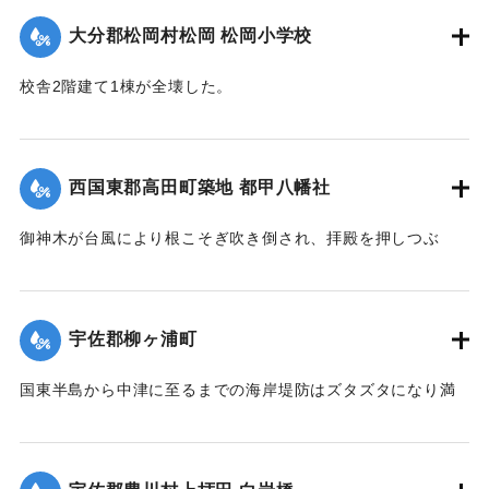
その後、新たな橋が架けられたことを記念し、通行人に伝え
大分郡松岡村松岡 松岡小学校
るためにこの位置に石碑が建立された。
現在の牛淵橋は1953（昭和28）年2月に架設されたものであ
校舎2階建て1棟が全壊した。
り、ルース台風後に架けられた橋がそのまま使われている。
【出典：大分合同新聞 1951年10月22日朝刊1面】
【碑文】
｜固有コード:
005200122
牛淵橋由来
西国東郡高田町築地 都甲八幡社
此橋ノ下流約四丁許ノ䖏ニ梁瀬ノ渡リガアル古来土橋ヲ架ケ
以
御神木が台風により根こそぎ吹き倒され、拝殿を押しつぶ
テ沖北山両部落交通唯一ノ便ニ供シタノデアルガ毎年出水期
し、神殿を傾斜させた。
ト
【出典：大分合同新聞 1951年10月25日夕刊2面】
モナレバ一掃ノ災禍ヲ受ケ人馬共ニ徒渉ノ難渋ヲ喫スルコト
宇佐郡柳ヶ浦町
幾
｜固有コード:
005200123
十百年郷人之ヲ憂ヒ今ヲ去ル四十年前此ノ地ニ木橋ヲ架シタ
国東半島から中津に至るまでの海岸堤防はズタズタになり満
ル
潮時には海水が稲の穂先まで浸している。海岸約2キロの間に
モ数年ニシテ流失依テ両區民凝議郷土振興ノ為結束奮起多額
5か所、計750メートル、中堤防18か所、約450メートルが決
ノ
壊した。この場所は海岸堤防からは海水、中堤防からは駅館
私財ヲ醵出位置ヲ再ビ此䖏ニ擇ビ石橋ヲ架設永遠ノ計ヲ為シ