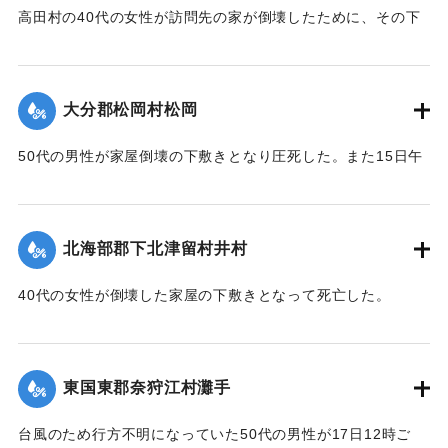
【出典：大分合同新聞 1951年10月22日朝刊1面】
高田村の40代の女性が訪問先の家が倒壊したために、その下
ギ
敷きとなって死亡した。
ザル沖北山両部落千年ノ大計トシテ如斯壯観無比ノ名橋ガ架
｜固有コード:
005200121
設
【出典：大分合同新聞 1951年10月18日朝刊2面】
サレタ事ハ時代文化ノ餘澤トハ言ヘ實ニ一世ノ奇蹟トシテ交
大分郡松岡村松岡
通
｜固有コード:
005200114
者モ共ニ歓バナケレバナラナイ因テ本會ハ提唱者古権淳生君
50代の男性が家屋倒壊の下敷きとなり圧死した。また15日午
ノ
前3時頃には倒壊した住宅（40坪）から出火し全焼した。村消
意見ニ從ヒ有志ト謀リ文ヲ勒シ其由来ヲ後昆ニ傳ウ次第デア
防署の調べによると損害17万円。
ル
【出典：大分合同新聞 1951年10月18日朝刊2面】
昭和三十一年九月仲秋 院内村 教育委員會
北海部郡下北津留村井村
｜固有コード:
005200115
※碑文の画像（2枚目）・翻刻は「デジタル拓本」による。
40代の女性が倒壊した家屋の下敷きとなって死亡した。
【出典：碑文・牛淵橋銘板】
【出典：大分合同新聞 1951年10月18日朝刊2面】
｜固有コード:
005200124
｜固有コード:
005200116
東国東郡奈狩江村灘手
台風のため行方不明になっていた50代の男性が17日12時ご