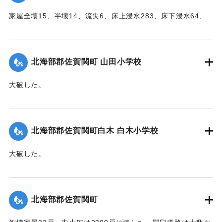
家屋全壊15、半壊14、流失6、床上浸水283、床下浸水64、
堤防決壊21（755メートル）、船舶流失1、稲田浸水181町
歩、畑浸水20町歩、農産物被害100万円の見込み（杵築地区
署調査）
北海部郡佐賀関町 山田小学校
【出典：大分合同新聞 1951年10月17日朝刊2面】
大破した。
｜固有コード:
005200101
【出典：大分合同新聞 1951年10月17日朝刊2面】
｜固有コード:
005200102
北海部郡佐賀関町白木 白木小学校
大破した。
【出典：大分合同新聞 1951年10月17日朝刊2面】
｜固有コード:
005200103
北海部郡佐賀関町