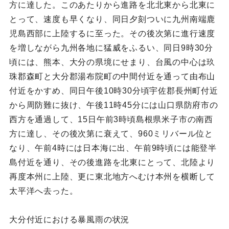
方に達した。このあたりから進路を北北東から北東に
とって、速度も早くなり、同日夕刻ついに九州南端鹿
児島西部に上陸するに至った。その後次第に進行速度
を増しながら九州各地に猛威をふるい、同日9時30分
頃には、熊本、大分の県境にせまり、台風の中心は玖
珠郡森町と大分郡湯布院町の中間付近を通って由布山
付近をかすめ、同日午後10時30分頃宇佐郡長州町付近
から周防難に抜け、午後11時45分には山口県防府市の
西方を通過して、15日午前3時頃島根県米子市の南西
方に達し、その後次第に衰えて、960ミリバール位と
なり、午前4時には日本海に出、午前9時頃には能登半
島付近を通り、その後進路を北東にとって、北陸より
再度本州に上陸、更に東北地方へむけ本州を横断して
太平洋へ去った。
大分付近における暴風雨の状況