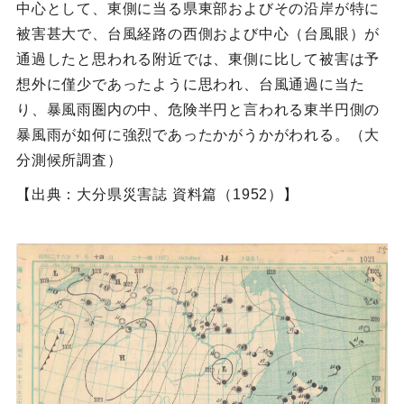
中心として、東側に当る県東部およびその沿岸が特に
被害甚大で、台風経路の西側および中心（台風眼）が
通過したと思われる附近では、東側に比して被害は予
想外に僅少であったように思われ、台風通過に当た
り、暴風雨圏内の中、危険半円と言われる東半円側の
暴風雨が如何に強烈であったかがうかがわれる。（大
分測候所調査）
【出典：大分県災害誌 資料篇（1952）】