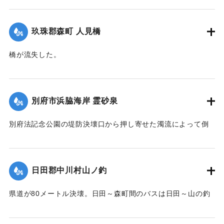
【出典：大分合同新聞 1951年10月17日朝刊2面】
｜固有コード:
00520098
｜固有コード:
00520099
玖珠郡森町 人見橋
橋が流失した。
【出典：大分合同新聞 1951年10月17日朝刊2面】
｜固有コード:
005200100
別府市浜脇海岸 霊砂泉
別府法記念公園の堤防決壊口から押し寄せた濁流によって倒
壊した。
【出典：大分合同新聞 1951年10月17日朝刊1面】
日田郡中川村山ノ釣
｜固有コード:
00520092
県道が80メートル決壊。日田～森町間のバスは日田～山の釣
間、森町～北山田村平川橋を折り返し運転をしている。復旧
には1週間を要する見込み。