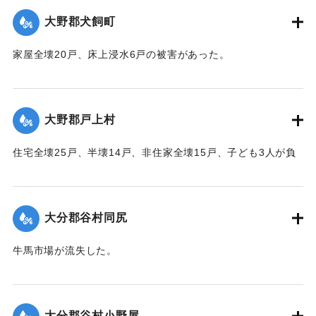
｜固有コード:
00520063
大野郡犬飼町
家屋全壊20戸、床上浸水6戸の被害があった。
【出典：大分合同新聞 1951年10月16日夕刊2面】
｜固有コード:
00520065
大野郡戸上村
住宅全壊25戸、半壊14戸、非住家全壊15戸、子ども3人が負
傷するなどの被害があった。
【出典：大分合同新聞 1951年10月16日夕刊2面】
大分郡谷村同尻
｜固有コード:
00520066
牛馬市場が流失した。
【出典：大分合同新聞 1951年10月16日夕刊2面】
｜固有コード:
00520058
大分郡谷村小野屋