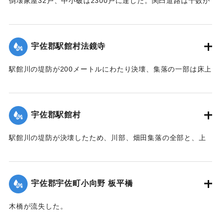
倒壊家屋32戸、中小破は2300戸に達した。関臼道路は十数か
所が決壊して総額1億数千万円にのぼる被害を被っている。
【出典：大分合同新聞 1951年10月17日朝刊2面】
宇佐郡駅館村法鏡寺
｜固有コード:
005200104
駅館川の堤防が200メートルにわたり決壊、集落の一部は床上
浸水の被害を受けた。
【出典：大分合同新聞 1951年10月17日朝刊2面】
宇佐郡駅館村
｜固有コード:
00520097
駅館川の堤防が決壊したため、川部、畑田集落の全部と、上
田、法鏡寺集落の一部276戸が床上浸水の被害を受けた。また
流失した住宅、非住家8戸、倒壊14戸にのぼり明治26年以来
の大出水となり罹災者は1600名を数えた。村では14日夜から
宇佐郡宇佐町小向野 板平橋
炊き出しを行った。
【出典：大分合同新聞 1951年10月17日朝刊2面】
木橋が流失した。