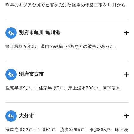
昨年のキジア台風で被害を受けた護岸の修築工事を11月から
取り掛かる前だったために、弱い部分が大波に突き崩され、
200～300貫もの大岩がゴロゴロ投げ出された。そのため20数
軒の海岸旅館がほとんど水浸しになった。
別府市亀川 亀川港
【出典：大分合同新聞 1951年10月17日朝刊1面】
亀川桟橋が流出、港内の破損1か所などの被害があった。
｜固有コード:
00520091
【出典：大分合同新聞 1951年10月16日夕刊2面】
｜固有コード:
00520084
別府市古市
住宅半壊9戸、非住家半壊5戸、床上浸水700戸、床下浸水
1000戸、道路決壊1か所、堤防決壊60メートルなどの被害が
あった。
【出典：大分合同新聞 1951年10月16日夕刊2面】
大分市
｜固有コード:
00520085
家屋崩壊22戸、半壊61戸、流失家屋5戸、破損365戸、床下浸