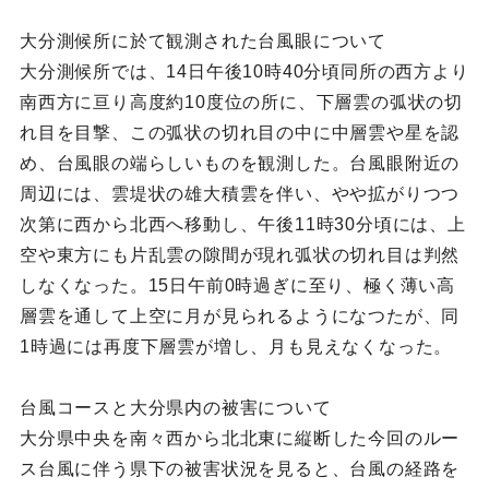
大分測候所に於て観測された台風眼について
大分測候所では、14日午後10時40分頃同所の西方より
南西方に亘り高度約10度位の所に、下層雲の弧状の切
れ目を目撃、この弧状の切れ目の中に中層雲や星を認
め、台風眼の端らしいものを観測した。台風眼附近の
周辺には、雲堤状の雄大積雲を伴い、やや拡がりつつ
次第に西から北西へ移動し、午後11時30分頃には、上
空や東方にも片乱雲の隙間が現れ弧状の切れ目は判然
しなくなった。15日午前0時過ぎに至り、極く薄い高
層雲を通して上空に月が見られるようになつたが、同
1時過には再度下層雲が増し、月も見えなくなった。
台風コースと大分県内の被害について
大分県中央を南々西から北北東に縦断した今回のルー
ス台風に伴う県下の被害状況を見ると、台風の経路を