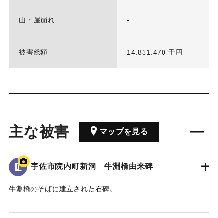
山・崖崩れ
-
被害総額
14,831,470 千円
主な被害
マップを見る
宇佐市院内町新洞 牛淵橋由来碑
牛淵橋のそばに建立された石碑。
1951（昭和26）年のルース台風の際に橋が流失し、橋の上流
側にある沖地区と北山地区の交通が寸断された。