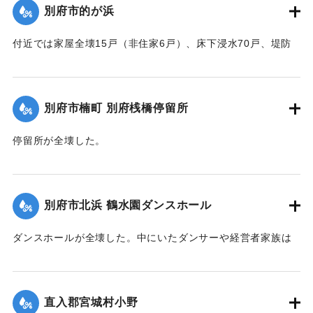
別府市的が浜
転してはとの話が進んでいる。
【出典：大分合同新聞 1951年10月16日夕刊1面／夕刊2面/10
付近では家屋全壊15戸（非住家6戸）、床下浸水70戸、堤防
月25日夕刊2面】
決壊2か所・25メートルなどの被害があった。
【出典：大分合同新聞 1951年10月16日夕刊2面】
｜固有コード:
00520076
別府市楠町 別府桟橋停留所
｜固有コード:
00520077
停留所が全壊した。
【出典：大分合同新聞 1951年10月16日夕刊2面】
｜固有コード:
00520078
別府市北浜 鶴水園ダンスホール
ダンスホールが全壊した。中にいたダンサーや経営者家族は
休暇で訪れていた占領軍の兵士によって倒壊前に救出され
た。
【出典：大分合同新聞 1951年10月16日夕刊2面】
直入郡宮城村小野