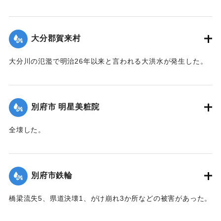
水1602戸、非住家139戸、田畑流失埋没10反、冠水197町6
反、堤防決壊8、電柱倒壊73、船沈没5隻、船流失2隻などの
被害があった。
大分郡賀来村
【出典：大分合同新聞 1951年10月16日夕刊2面】
大分川の氾濫で明治26年以来と言われる大洪水が発生した。
｜固有コード:
00520086
堤防決壊5か所350メートル、道路決壊13か所300メートル、
稲倒伏200町歩、埋没1町歩、床下浸水62戸、床上浸水41戸な
どの被害があった。
別府市 明星美粧院
【出典：大分合同新聞 1951年10月16日朝刊2面】
全壊した。
｜固有コード:
00520087
【出典：大分合同新聞 1951年10月16日夕刊2面】
｜固有コード:
00520080
別府市鉄輪
橋梁流失5、県道決壊1、がけ崩れ3か所などの被害があった。
【出典：大分合同新聞 1951年10月16日夕刊2面】