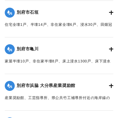
｜固有コード:
00520081
別府市石垣
住宅全壊1戸、半壊14戸、非住家全壊6戸、浸水30戸、田畑冠
水63町歩（うち稲3町歩収穫皆無）などの被害があった。
【出典：大分合同新聞 1951年10月16日夕刊2面】
別府市亀川
｜固有コード:
00520082
家屋半壊10戸、非住家半壊8戸、床上浸水1300戸、床下浸水
2000戸、堤防決壊1000メートルなどの被害があった。
【出典：大分合同新聞 1951年10月16日夕刊2面】
別府市浜脇 大分県産業奨励館
｜固有コード:
00520083
産業奨励館、工芸指導所、県公共竹工補導所付近の海岸線の
突堤が2か所、100メートルにわたり決壊したため、奨励館の
一部が倒壊し陳列棚が全部流失した。被害総額は350万円にの
ぼり復旧までに約2ヶ月間を要する見込み。安全な場所への移