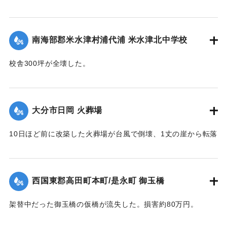
ろ、家屋の下敷きになって死亡しているのを長男が発見。東
国東地区署に届け出た。
【出典：大分合同新聞 1951年10月19日朝刊2面】
南海部郡米水津村浦代浦 米水津北中学校
｜固有コード:
005200117
校舎300坪が全壊した。
【出典：大分合同新聞 1951年10月17日朝刊2面】
｜固有コード:
005200110
大分市日岡 火葬場
10日ほど前に改築した火葬場が台風で倒壊、1丈の崖から転落
した。市土木課ではただちに新築に着手するが、工費は100万
円あまりを要する見込み。
【出典：大分合同新聞 1951年10月17日朝刊2面】
西国東郡高田町本町/是永町 御玉橋
｜固有コード:
005200111
架替中だった御玉橋の仮橋が流失した。損害約80万円。
【出典：大分合同新聞 1951年10月18日朝刊2面】