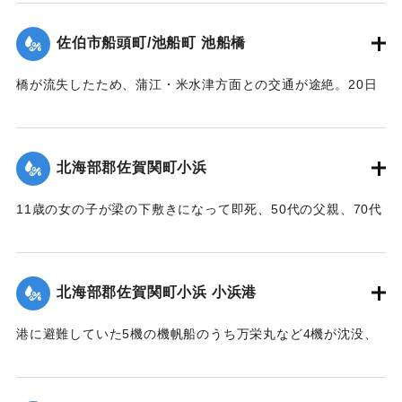
｜固有コード:
005200112
佐伯市船頭町/池船町 池船橋
橋が流失したため、蒲江・米水津方面との交通が途絶。20日
に復旧予定。
【出典：大分合同新聞 1951年10月18日夕刊1面】
北海部郡佐賀関町小浜
｜固有コード:
005200113
11歳の女の子が梁の下敷きになって即死、50代の父親、70代
の祖母、10代の兄と遊びに来ていた友人（10代）も重傷を負
った。
【出典：大分合同新聞 1951年10月17日朝刊2面】
北海部郡佐賀関町小浜 小浜港
｜固有コード:
005200105
港に避難していた5機の機帆船のうち万栄丸など4機が沈没、
みじんに飛び散ったり、陸上に乗り上げ底がなくなったりし
ている。