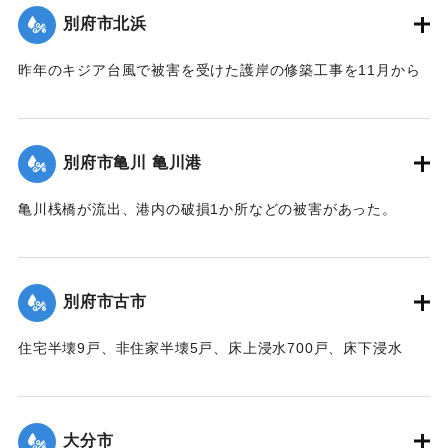
別府市北浜
｜固有コード:
00520090
昨年のキジア台風で被害を受けた護岸の修築工事を11月から
取り掛かる前だったために、弱い部分が大波に突き崩され、
200～300貫もの大岩がゴロゴロ投げ出された。そのため20数
軒の海岸旅館がほとんど水浸しになった。
別府市亀川 亀川港
【出典：大分合同新聞 1951年10月17日朝刊1面】
亀川桟橋が流出、港内の破損1か所などの被害があった。
｜固有コード:
00520091
【出典：大分合同新聞 1951年10月16日夕刊2面】
｜固有コード:
00520084
別府市古市
住宅半壊9戸、非住家半壊5戸、床上浸水700戸、床下浸水
1000戸、道路決壊1か所、堤防決壊60メートルなどの被害が
あった。
【出典：大分合同新聞 1951年10月16日夕刊2面】
大分市