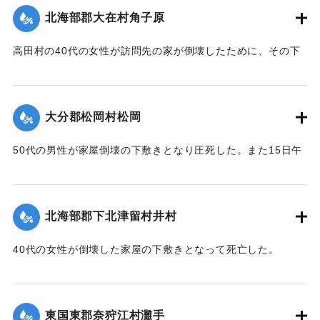
【出典：大分合同新聞 1951年10月20日夕刊2面】
2戸、非住家5戸、死者1人を出した。そのほか建物の全半壊は
挺
北海部郡大在村角子原
310棟を数えた。
身的協力トハ其効績實ニ著大ナモノガアル 僅々五十戸ニ過
｜固有コード:
005200120
【出典：大分合同新聞 1951年10月22日朝刊1面】
高田村の40代の女性が訪問先の家が倒壊したために、その下
ギ
敷きとなって死亡した。
ザル沖北山両部落千年ノ大計トシテ如斯壯観無比ノ名橋ガ架
｜固有コード:
005200121
設
【出典：大分合同新聞 1951年10月18日朝刊2面】
サレタ事ハ時代文化ノ餘澤トハ言ヘ實ニ一世ノ奇蹟トシテ交
大分郡松岡村松岡
通
｜固有コード:
005200114
者モ共ニ歓バナケレバナラナイ因テ本會ハ提唱者古権淳生君
50代の男性が家屋倒壊の下敷きとなり圧死した。また15日午
ノ
前3時頃には倒壊した住宅（40坪）から出火し全焼した。村消
意見ニ從ヒ有志ト謀リ文ヲ勒シ其由来ヲ後昆ニ傳ウ次第デア
防署の調べによると損害17万円。
ル
【出典：大分合同新聞 1951年10月18日朝刊2面】
昭和三十一年九月仲秋 院内村 教育委員會
北海部郡下北津留村井村
｜固有コード:
005200115
※碑文の画像（2枚目）・翻刻は「デジタル拓本」による。
40代の女性が倒壊した家屋の下敷きとなって死亡した。
【出典：碑文・牛淵橋銘板】
【出典：大分合同新聞 1951年10月18日朝刊2面】
｜固有コード:
005200124
｜固有コード:
005200116
東国東郡奈狩江村灘手