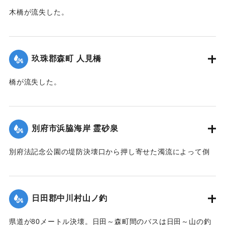
【出典：大分合同新聞 1951年10月17日朝刊2面】
木橋が流失した。
【出典：大分合同新聞 1951年10月17日朝刊2面】
｜固有コード:
00520098
｜固有コード:
00520099
玖珠郡森町 人見橋
橋が流失した。
【出典：大分合同新聞 1951年10月17日朝刊2面】
｜固有コード:
005200100
別府市浜脇海岸 霊砂泉
別府法記念公園の堤防決壊口から押し寄せた濁流によって倒
壊した。
【出典：大分合同新聞 1951年10月17日朝刊1面】
日田郡中川村山ノ釣
｜固有コード:
00520092
県道が80メートル決壊。日田～森町間のバスは日田～山の釣