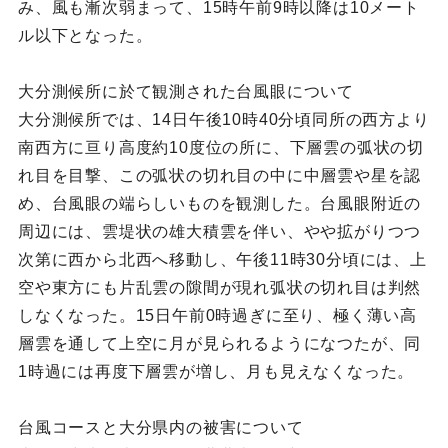
み、風も漸次弱まって、15時午前9時以降は10メート
ル以下となった。
大分測候所に於て観測された台風眼について
大分測候所では、14日午後10時40分頃同所の西方より
南西方に亘り高度約10度位の所に、下層雲の弧状の切
れ目を目撃、この弧状の切れ目の中に中層雲や星を認
め、台風眼の端らしいものを観測した。台風眼附近の
周辺には、雲堤状の雄大積雲を伴い、やや拡がりつつ
次第に西から北西へ移動し、午後11時30分頃には、上
空や東方にも片乱雲の隙間が現れ弧状の切れ目は判然
しなくなった。15日午前0時過ぎに至り、極く薄い高
層雲を通して上空に月が見られるようになつたが、同
1時過には再度下層雲が増し、月も見えなくなった。
台風コースと大分県内の被害について