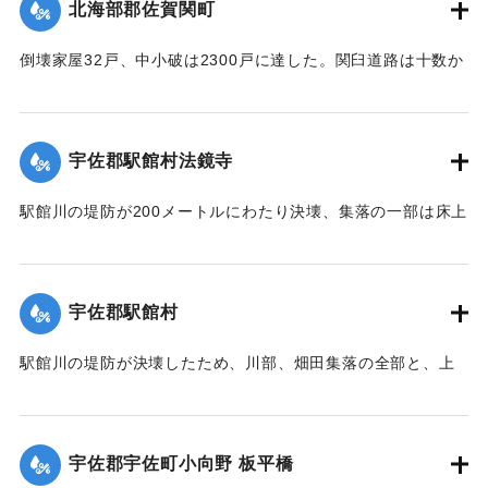
北海部郡佐賀関町
倒壊家屋32戸、中小破は2300戸に達した。関臼道路は十数か
所が決壊して総額1億数千万円にのぼる被害を被っている。
【出典：大分合同新聞 1951年10月17日朝刊2面】
宇佐郡駅館村法鏡寺
｜固有コード:
005200104
駅館川の堤防が200メートルにわたり決壊、集落の一部は床上
浸水の被害を受けた。
【出典：大分合同新聞 1951年10月17日朝刊2面】
宇佐郡駅館村
｜固有コード:
00520097
駅館川の堤防が決壊したため、川部、畑田集落の全部と、上
田、法鏡寺集落の一部276戸が床上浸水の被害を受けた。また
流失した住宅、非住家8戸、倒壊14戸にのぼり明治26年以来
の大出水となり罹災者は1600名を数えた。村では14日夜から
宇佐郡宇佐町小向野 板平橋
炊き出しを行った。