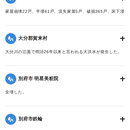
｜固有コード:
00520085
家屋崩壊22戸、半壊61戸、流失家屋5戸、破損365戸、床下浸
水1602戸、非住家139戸、田畑流失埋没10反、冠水197町6
反、堤防決壊8、電柱倒壊73、船沈没5隻、船流失2隻などの
被害があった。
大分郡賀来村
【出典：大分合同新聞 1951年10月16日夕刊2面】
大分川の氾濫で明治26年以来と言われる大洪水が発生した。
｜固有コード:
00520086
堤防決壊5か所350メートル、道路決壊13か所300メートル、
稲倒伏200町歩、埋没1町歩、床下浸水62戸、床上浸水41戸な
どの被害があった。
別府市 明星美粧院
【出典：大分合同新聞 1951年10月16日朝刊2面】
全壊した。
｜固有コード:
00520087
【出典：大分合同新聞 1951年10月16日夕刊2面】
｜固有コード:
00520080
別府市鉄輪