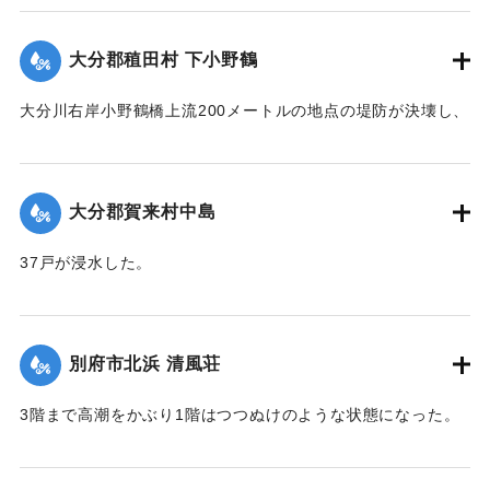
｜固有コード:
00520096
大分郡稙田村 下小野鶴
大分川右岸小野鶴橋上流200メートルの地点の堤防が決壊し、
30戸が浸水、田畑30町歩が冠水した。特に決壊口近くの2町
歩の水田は3尺平均の土砂をかぶって完全に埋没した。
【出典：大分合同新聞 1951年10月16日夕刊2面】
大分郡賀来村中島
｜固有コード:
00520088
37戸が浸水した。
【出典：大分合同新聞 1951年10月16日夕刊2面】
｜固有コード:
00520089
別府市北浜 清風荘
3階まで高潮をかぶり1階はつつぬけのような状態になった。
復旧にはここだけでも1000万円以上かかると見られている。
【出典：大分合同新聞 1951年10月17日朝刊1面】