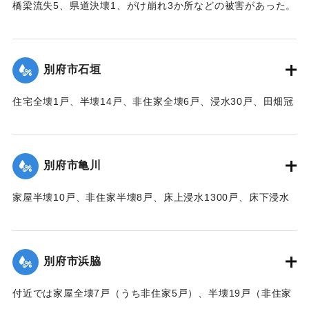
橋梁流失5、県道決壊1、がけ崩れ3か所などの被害があった。
【出典：大分合同新聞 1951年10月16日夕刊2面】
｜固有コード:
00520081
別府市石垣
住宅全壊1戸、半壊14戸、非住家全壊6戸、浸水30戸、田畑冠
水63町歩（うち稲3町歩収穫皆無）などの被害があった。
【出典：大分合同新聞 1951年10月16日夕刊2面】
別府市亀川
｜固有コード:
00520082
家屋半壊10戸、非住家半壊8戸、床上浸水1300戸、床下浸水
2000戸、堤防決壊1000メートルなどの被害があった。
【出典：大分合同新聞 1951年10月16日夕刊2面】
別府市浜脇
｜固有コード:
00520083
付近では家屋全壊7戸（うち非住家5戸）、半壊19戸（非住家