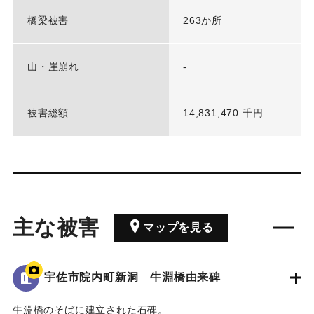
橋梁被害
263か所
山・崖崩れ
-
被害総額
14,831,470 千円
主な被害
マップを見る
宇佐市院内町新洞 牛淵橋由来碑
牛淵橋のそばに建立された石碑。