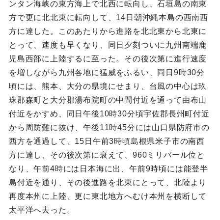
ンタン海峡の東方海上で北西に転向し、石垣島の南東
方で更に北北東に転向して、14日朝沖縄本島の西南西
方に達した。このあたりから進路を北北東から北東に
とって、速度も早くなり、同日夕刻ついに九州南端鹿
児島西部に上陸するに至った。その後次第に進行速度
を増しながら九州各地に猛威をふるい、同日9時30分
頃には、熊本、大分の県境にせまり、台風の中心は玖
珠郡森町と大分郡湯布院町の中間付近を通って由布山
付近をかすめ、同日午後10時30分頃宇佐郡長州町付近
から周防難に抜け、午後11時45分には山口県防府市の
西方を通過して、15日午前3時頃島根県米子市の南西
方に達し、その後次第に衰えて、960ミリバール位と
なり、午前4時には日本海に出、午前9時頃には能登半
島付近を通り、その後進路を北東にとって、北陸より
再度本州に上陸、更に東北地方へむけ本州を横断して
太平洋へ去った。