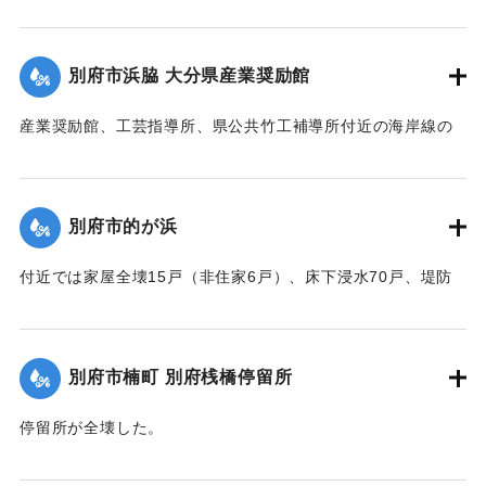
2戸）、床上浸水500戸、床下浸水1500戸、朝見沿線の225メ
ートルの道路が決壊した。
【出典：大分合同新聞 1951年10月16日夕刊2面】
別府市浜脇 大分県産業奨励館
｜固有コード:
00520075
産業奨励館、工芸指導所、県公共竹工補導所付近の海岸線の
突堤が2か所、100メートルにわたり決壊したため、奨励館の
一部が倒壊し陳列棚が全部流失した。被害総額は350万円にの
ぼり復旧までに約2ヶ月間を要する見込み。安全な場所への移
別府市的が浜
転してはとの話が進んでいる。
【出典：大分合同新聞 1951年10月16日夕刊1面／夕刊2面/10
付近では家屋全壊15戸（非住家6戸）、床下浸水70戸、堤防
月25日夕刊2面】
決壊2か所・25メートルなどの被害があった。
【出典：大分合同新聞 1951年10月16日夕刊2面】
｜固有コード:
00520076
別府市楠町 別府桟橋停留所
｜固有コード:
00520077
停留所が全壊した。
【出典：大分合同新聞 1951年10月16日夕刊2面】