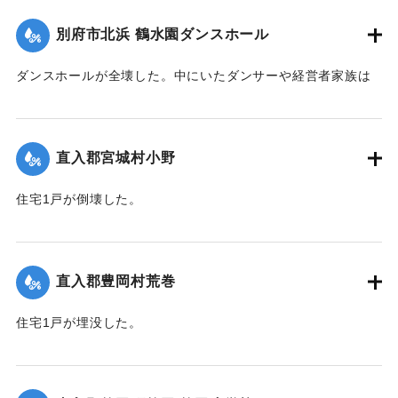
｜固有コード:
00520078
別府市北浜 鶴水園ダンスホール
ダンスホールが全壊した。中にいたダンサーや経営者家族は
休暇で訪れていた占領軍の兵士によって倒壊前に救出され
た。
【出典：大分合同新聞 1951年10月16日夕刊2面】
直入郡宮城村小野
｜固有コード:
00520079
住宅1戸が倒壊した。
【出典：大分合同新聞 1951年10月16日夕刊2面】
｜固有コード:
00520071
直入郡豊岡村荒巻
住宅1戸が埋没した。
【出典：大分合同新聞 1951年10月16日夕刊2面】
｜固有コード:
00520072