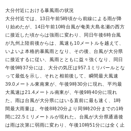
大分付近における暴風雨の状況
大分付近では、13日午前5時頃から前線による雨が降
り始めたが、14日午前10時台風が奄美大島名瀬の西方
に接近した頃からは強雨に変わり、同日午後6時台風
が九州上陸前後からは、風速も10メートルを越えて、
いよいよ本格的暴風雨となり、その後、台風が大分県
に接近するに従い、風雨とともに益々強くなり、同日
午後9時37分には、大分の気圧は957.1ミリバールとな
って最低を示し、それと相前後して、瞬間最大風速
39.0メートル東南東が、午後9時30分に現れ、平均最
大風速は21.4メートル南東が、午後9時40分に現れ
た。雨は台風が大分県にはいる直前に最も速く、1時
間最大雨量は、午後8時20分より同9時20分までの1時
間に22.5ミリメートルが現れた。台風が大分県通過後
は雨は次第に弱雨に変わり、午後10時51分には全く止