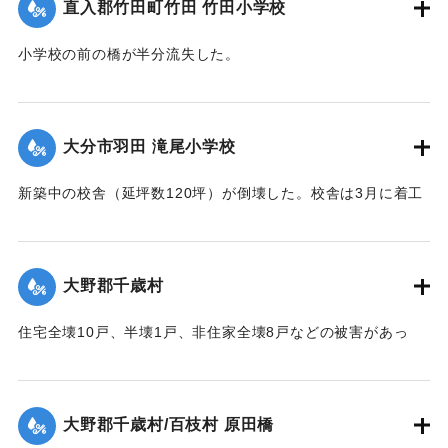
直入郡竹田町竹田 竹田小学校
小学校の前の橋が半分流失した。
【出典：大分合同新聞 1951年10月16日夕刊2面】
｜固有コード:
00520073
大分市羽田 滝尾小学校
新築中の校舎（延坪数120坪）が倒壊した。校舎は3月に着工
し11月に竣工予定だった。
【出典：大分合同新聞 1951年10月16日夕刊2面】
大野郡千歳村
｜固有コード:
00520074
住宅全壊10戸、半壊1戸、非住家全壊8戸などの被害があっ
た。
【出典：大分合同新聞 1951年10月16日夕刊2面】
大野郡千歳村/百枝村 原田橋
｜固有コード:
00520067