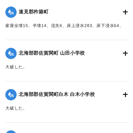
｜固有コード:
005200109
速見郡杵築町
家屋全壊15、半壊14、流失6、床上浸水283、床下浸水64、
堤防決壊21（755メートル）、船舶流失1、稲田浸水181町
歩、畑浸水20町歩、農産物被害100万円の見込み（杵築地区
署調査）
北海部郡佐賀関町 山田小学校
【出典：大分合同新聞 1951年10月17日朝刊2面】
大破した。
｜固有コード:
005200101
【出典：大分合同新聞 1951年10月17日朝刊2面】
｜固有コード:
005200102
北海部郡佐賀関町白木 白木小学校
大破した。
【出典：大分合同新聞 1951年10月17日朝刊2面】
｜固有コード:
005200103