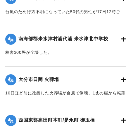
台風のため行方不明になっていた50代の男性が17日12時ご
ろ、家屋の下敷きになって死亡しているのを長男が発見。東
国東地区署に届け出た。
【出典：大分合同新聞 1951年10月19日朝刊2面】
南海部郡米水津村浦代浦 米水津北中学校
｜固有コード:
005200117
校舎300坪が全壊した。
【出典：大分合同新聞 1951年10月17日朝刊2面】
｜固有コード:
005200110
大分市日岡 火葬場
10日ほど前に改築した火葬場が台風で倒壊、1丈の崖から転落
した。市土木課ではただちに新築に着手するが、工費は100万
円あまりを要する見込み。
【出典：大分合同新聞 1951年10月17日朝刊2面】
西国東郡高田町本町/是永町 御玉橋