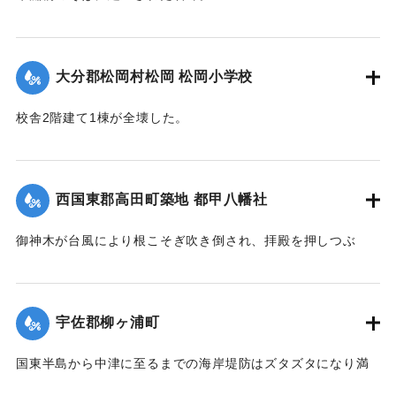
1951（昭和26）年のルース台風の際に橋が流失し、橋の上流
側にある沖地区と北山地区の交通が寸断された。
その後、新たな橋が架けられたことを記念し、通行人に伝え
大分郡松岡村松岡 松岡小学校
るためにこの位置に石碑が建立された。
現在の牛淵橋は1953（昭和28）年2月に架設されたものであ
校舎2階建て1棟が全壊した。
り、ルース台風後に架けられた橋がそのまま使われている。
【出典：大分合同新聞 1951年10月22日朝刊1面】
【碑文】
｜固有コード:
005200122
牛淵橋由来
西国東郡高田町築地 都甲八幡社
此橋ノ下流約四丁許ノ䖏ニ梁瀬ノ渡リガアル古来土橋ヲ架ケ
以
御神木が台風により根こそぎ吹き倒され、拝殿を押しつぶ
テ沖北山両部落交通唯一ノ便ニ供シタノデアルガ毎年出水期
し、神殿を傾斜させた。
ト
【出典：大分合同新聞 1951年10月25日夕刊2面】
モナレバ一掃ノ災禍ヲ受ケ人馬共ニ徒渉ノ難渋ヲ喫スルコト
宇佐郡柳ヶ浦町
幾
｜固有コード:
005200123
十百年郷人之ヲ憂ヒ今ヲ去ル四十年前此ノ地ニ木橋ヲ架シタ
国東半島から中津に至るまでの海岸堤防はズタズタになり満
ル
潮時には海水が稲の穂先まで浸している。海岸約2キロの間に
モ数年ニシテ流失依テ両區民凝議郷土振興ノ為結束奮起多額