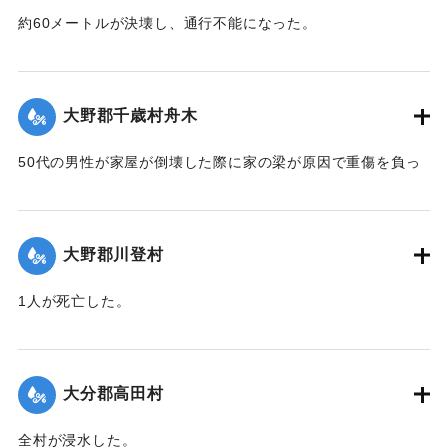
約60メートルが決壊し、通行不能になった。
【出典：大分合同新聞 1951年10月16日夕刊2面】
｜固有コード:
00520068
大野郡千歳村舟木
50代の男性が家屋が倒壊した際に家の梁が原因で重傷を負っ
た。
【出典：大分合同新聞 1951年10月16日夕刊2面】
大野郡川登村
｜固有コード:
00520069
1人が死亡した。
【出典：大分合同新聞 1951年10月16日夕刊2面】
｜固有コード:
00520070
大分郡高田村
全村が浸水した。