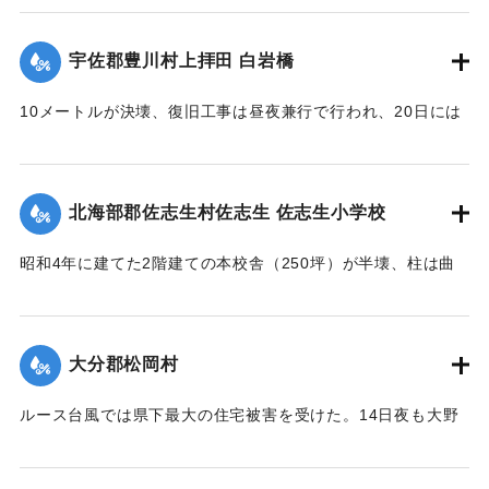
5か所、計750メートル、中堤防18か所、約450メートルが決
ノ
壊した。この場所は海岸堤防からは海水、中堤防からは駅館
私財ヲ醵出位置ヲ再ビ此䖏ニ擇ビ石橋ヲ架設永遠ノ計ヲ為シ
宇佐郡豊川村上拝田 白岩橋
川の水が流入し農家の人を悩ませた。16日には農家でない人
稍
も参加し、奉仕団約1000人が潮止め工事を行った。
々安堵セルモ去昭和二十六年ノルース台風ノ際一瞬ニシテ流
10メートルが決壊、復旧工事は昼夜兼行で行われ、20日には
亡
【出典：大分合同新聞 1951年10月20日朝刊1面】
通行できるようになる。
ノ災厄ニ逢着兩區教育産業交通ノ生命線ハ無残ニモ断絶サレ
【出典：大分合同新聞 1951年10月20日朝刊2面】
｜固有コード:
005200118
前
北海部郡佐志生村佐志生 佐志生小学校
途ノ光明ハ完全ニ消滅シテ仕舞タノテアル 時ノ両川村長権
｜固有コード:
005200119
藤
昭和4年に建てた2階建ての本校舎（250坪）が半壊、柱は曲
保馬氏ト両川村議會長安部邦夫氏ノ聡明ト侠氣トハ快ク地元
がり、壁は落ち、ガラスは壊れ、わずかに職員室を残し他は
民
全部使用不能に陥り、420名の生徒は教室を失ってしまった。
ノ要請ヲ容レ直ニ復興ノ計畫ヲ立テ村議會ノ協賛ノ下ニ七百
緊急臨時村議会の結果、割合損害の少ない2階建ての講堂兼教
数
大分郡松岡村
室に1年2学級と6年2学級を収容、他の8学級300名を桑原、目
十万圓ノ巨費ヲ投ジ着工数ヶ月ニシテ縣北屈指ノ雄大堅牢ヲ
明、尾本、藤田の各公民館分館に収容、17日より授業を開始
誇
ルース台風では県下最大の住宅被害を受けた。14日夜も大野
したが生徒が多数のため机を入れることもできず、板の間に
ル斯橋ガ竣成ヲ遂ゲタノデアル 因ニ該工事ノ施行ニ當ツテ
川、乙津川、片野川の堤を越えた濁流がたちまち村中にあふ
座り腰掛けを机がわりに授業を続けている。
ハ
れ被害のひどかった松岡、菰田集落ではわずか9戸のうち住宅
驛川町徳光建設ノ犠牲的奉仕ト村議髙窪隆義安倍政美両氏ノ