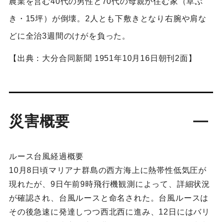
農業を営む40代の男性と70代の母親が住む家（草ぶ
き・15坪）が倒壊。2人とも下敷きとなり右腕や肩な
どに全治3週間のけがを負った。
【出典：大分合同新聞 1951年10月16日朝刊2面】
災害概要
ルース台風経過概要
10月8日頃マリアナ群島の西方海上に熱帯性低気圧が
現れたが、9日午前9時飛行機観測によって、詳細状況
が確認され、台風ルースと命名された。台風ルースは
その後急速に発達しつつ西北西に進み、12日にはバリ