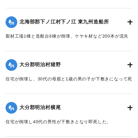
みじんに飛び散ったり、陸上に乗り上げ底がなくなったりし
ている。
【出典：大分合同新聞 1951年10月17日朝刊2面】
北海部郡下ノ江村下ノ江 東九州造船所
｜固有コード:
005200106
製材工場1棟と造船台6棟が倒壊、ケヤキ材など200本が流失
した。
【出典：大分合同新聞 1951年10月17日朝刊2面】
大分郡明治村猪野
｜固有コード:
005200107
住宅が倒壊し、30代の母親と1歳の男の子が下敷きになって死
亡した。
【出典：大分合同新聞 1951年10月17日朝刊2面】
大分郡明治村横尾
｜固有コード:
005200108
住宅が倒壊し40代の男性が下敷きとなり即死した。
【出典：大分合同新聞 1951年10月17日朝刊2面】