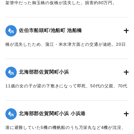
｜固有コード:
005200111
架替中だった御玉橋の仮橋が流失した。損害約80万円。
【出典：大分合同新聞 1951年10月18日朝刊2面】
｜固有コード:
005200112
佐伯市船頭町/池船町 池船橋
橋が流失したため、蒲江・米水津方面との交通が途絶。20日
に復旧予定。
【出典：大分合同新聞 1951年10月18日夕刊1面】
北海部郡佐賀関町小浜
｜固有コード:
005200113
11歳の女の子が梁の下敷きになって即死、50代の父親、70代
の祖母、10代の兄と遊びに来ていた友人（10代）も重傷を負
った。
【出典：大分合同新聞 1951年10月17日朝刊2面】
北海部郡佐賀関町小浜 小浜港
｜固有コード:
005200105
港に避難していた5機の機帆船のうち万栄丸など4機が沈没、