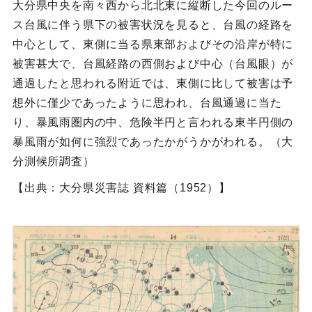
大分県中央を南々西から北北東に縦断した今回のルー
ス台風に伴う県下の被害状況を見ると、台風の経路を
中心として、東側に当る県東部およびその沿岸が特に
被害甚大で、台風経路の西側および中心（台風眼）が
通過したと思われる附近では、東側に比して被害は予
想外に僅少であったように思われ、台風通過に当た
り、暴風雨圏内の中、危険半円と言われる東半円側の
暴風雨が如何に強烈であったかがうかがわれる。（大
分測候所調査）
【出典：大分県災害誌 資料篇（1952）】