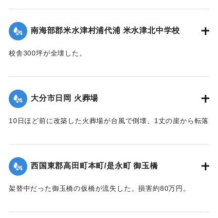
国東地区署に届け出た。
【出典：大分合同新聞 1951年10月19日朝刊2面】
南海部郡米水津村浦代浦 米水津北中学校
｜固有コード:
005200117
校舎300坪が全壊した。
【出典：大分合同新聞 1951年10月17日朝刊2面】
｜固有コード:
005200110
大分市日岡 火葬場
10日ほど前に改築した火葬場が台風で倒壊、1丈の崖から転落
した。市土木課ではただちに新築に着手するが、工費は100万
円あまりを要する見込み。
【出典：大分合同新聞 1951年10月17日朝刊2面】
西国東郡高田町本町/是永町 御玉橋
｜固有コード:
005200111
架替中だった御玉橋の仮橋が流失した。損害約80万円。
【出典：大分合同新聞 1951年10月18日朝刊2面】