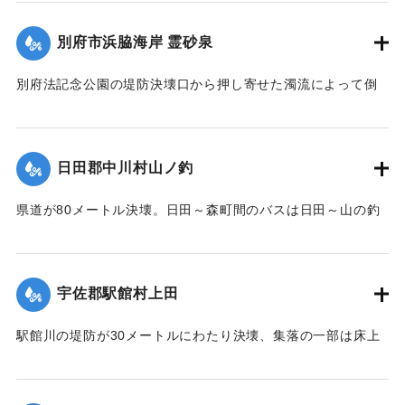
｜固有コード:
005200100
別府市浜脇海岸 霊砂泉
別府法記念公園の堤防決壊口から押し寄せた濁流によって倒
壊した。
【出典：大分合同新聞 1951年10月17日朝刊1面】
日田郡中川村山ノ釣
｜固有コード:
00520092
県道が80メートル決壊。日田～森町間のバスは日田～山の釣
間、森町～北山田村平川橋を折り返し運転をしている。復旧
には1週間を要する見込み。
【出典：大分合同新聞 1951年10月17日朝刊2面】
宇佐郡駅館村上田
｜固有コード:
00520093
駅館川の堤防が30メートルにわたり決壊、集落の一部は床上
浸水の被害を受けた。
【出典：大分合同新聞 1951年10月17日朝刊2面】