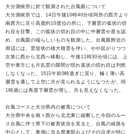
大分測候所に於て観測された台風眼について
大分測候所では、14日午後10時40分頃同所の西方より
南西方に亘り高度約10度位の所に、下層雲の弧状の切
れ目を目撃、この弧状の切れ目の中に中層雲や星を認
め、台風眼の端らしいものを観測した。台風眼附近の
周辺には、雲堤状の雄大積雲を伴い、やや拡がりつつ
次第に西から北西へ移動し、午後11時30分頃には、上
空や東方にも片乱雲の隙間が現れ弧状の切れ目は判然
しなくなった。15日午前0時過ぎに至り、極く薄い高
層雲を通して上空に月が見られるようになつたが、同
1時過には再度下層雲が増し、月も見えなくなった。
台風コースと大分県内の被害について
大分県中央を南々西から北北東に縦断した今回のルー
ス台風に伴う県下の被害状況を見ると、台風の経路を
中心として、東側に当る県東部およびその沿岸が特に