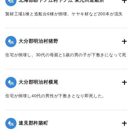
北海部郡下ノ江村下ノ江 東九州造船所
｜固有コード:
005200106
製材工場1棟と造船台6棟が倒壊、ケヤキ材など200本が流失
した。
【出典：大分合同新聞 1951年10月17日朝刊2面】
大分郡明治村猪野
｜固有コード:
005200107
住宅が倒壊し、30代の母親と1歳の男の子が下敷きになって死
亡した。
【出典：大分合同新聞 1951年10月17日朝刊2面】
大分郡明治村横尾
｜固有コード:
005200108
住宅が倒壊し40代の男性が下敷きとなり即死した。
【出典：大分合同新聞 1951年10月17日朝刊2面】
｜固有コード:
005200109
速見郡杵築町