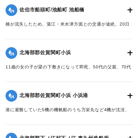
｜固有コード:
005200112
佐伯市船頭町/池船町 池船橋
橋が流失したため、蒲江・米水津方面との交通が途絶。20日
に復旧予定。
【出典：大分合同新聞 1951年10月18日夕刊1面】
北海部郡佐賀関町小浜
｜固有コード:
005200113
11歳の女の子が梁の下敷きになって即死、50代の父親、70代
の祖母、10代の兄と遊びに来ていた友人（10代）も重傷を負
った。
【出典：大分合同新聞 1951年10月17日朝刊2面】
北海部郡佐賀関町小浜 小浜港
｜固有コード:
005200105
港に避難していた5機の機帆船のうち万栄丸など4機が沈没、
みじんに飛び散ったり、陸上に乗り上げ底がなくなったりし
ている。
【出典：大分合同新聞 1951年10月17日朝刊2面】