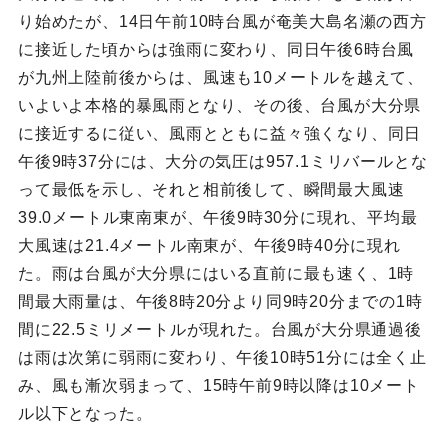
り始めたが、14日午前10時台風が奄美大島名瀬の西方
に接近した頃からは強雨に変わり、同日午後6時台風
が九州上陸前後からは、風速も10メートルを越えて、
いよいよ本格的暴風雨となり、その後、台風が大分県
に接近するに従い、風雨とともに益々強くなり、同日
午後9時37分には、大分の気圧は957.1ミリバールとな
って最低を示し、それと相前後して、瞬間最大風速
39.0メートル東南東が、午後9時30分に現れ、平均最
大風速は21.4メートル南東が、午後9時40分に現れ
た。雨は台風が大分県にはいる直前に最も速く、1時
間最大雨量は、午後8時20分より同9時20分までの1時
間に22.5ミリメートルが現れた。台風が大分県通過後
は雨は次第に弱雨に変わり、午後10時51分には全く止
み、風も漸次弱まって、15時午前9時以降は10メート
ル以下となった。