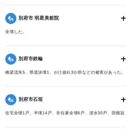
稲倒伏200町歩、埋没1町歩、床下浸水62戸、床上浸水41戸な
どの被害があった。
別府市 明星美粧院
【出典：大分合同新聞 1951年10月16日朝刊2面】
全壊した。
｜固有コード:
00520087
【出典：大分合同新聞 1951年10月16日夕刊2面】
｜固有コード:
00520080
別府市鉄輪
橋梁流失5、県道決壊1、がけ崩れ3か所などの被害があった。
【出典：大分合同新聞 1951年10月16日夕刊2面】
｜固有コード:
00520081
別府市石垣
住宅全壊1戸、半壊14戸、非住家全壊6戸、浸水30戸、田畑冠
水63町歩（うち稲3町歩収穫皆無）などの被害があった。
【出典：大分合同新聞 1951年10月16日夕刊2面】