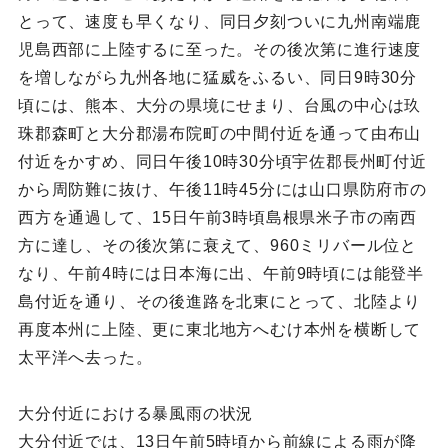
とって、速度も早くなり、同日夕刻ついに九州南端鹿
児島西部に上陸するに至った。その後次第に進行速度
を増しながら九州各地に猛威をふるい、同日9時30分
頃には、熊本、大分の県境にせまり、台風の中心は玖
珠郡森町と大分郡湯布院町の中間付近を通って由布山
付近をかすめ、同日午後10時30分頃宇佐郡長州町付近
から周防難に抜け、午後11時45分には山口県防府市の
西方を通過して、15日午前3時頃島根県米子市の南西
方に達し、その後次第に衰えて、960ミリバール位と
なり、午前4時には日本海に出、午前9時頃には能登半
島付近を通り、その後進路を北東にとって、北陸より
再度本州に上陸、更に東北地方へむけ本州を横断して
太平洋へ去った。
大分付近における暴風雨の状況
大分付近では、13日午前5時頃から前線による雨が降