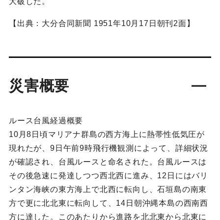
大破した。
【出典：大分合同新聞 1951年10月17日朝刊2面】
災害概要
ルース台風経過概要
10月8日頃マリアナ群島の西方海上に熱帯性低気圧が
現れたが、9日午前9時飛行機観測によって、詳細状況
が確認され、台風ルースと命名された。台風ルースは
その後急速に発達しつつ西北西に進み、12日にはバリ
ンタン海峡の東方海上で北西に転向し、石垣島の南東
方で更に北北東に転向して、14日朝沖縄本島の西南西
方に達した。このあたりから進路を北北東から北東に