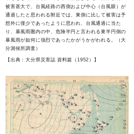
被害甚大で、台風経路の西側および中心（台風眼）が
通過したと思われる附近では、東側に比して被害は予
想外に僅少であったように思われ、台風通過に当た
り、暴風雨圏内の中、危険半円と言われる東半円側の
暴風雨が如何に強烈であったかがうかがわれる。（大
分測候所調査）
【出典：大分県災害誌 資料篇（1952）】