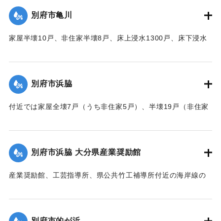
別府市亀川
｜固有コード:
00520082
家屋半壊10戸、非住家半壊8戸、床上浸水1300戸、床下浸水
2000戸、堤防決壊1000メートルなどの被害があった。
【出典：大分合同新聞 1951年10月16日夕刊2面】
別府市浜脇
｜固有コード:
00520083
付近では家屋全壊7戸（うち非住家5戸）、半壊19戸（非住家
2戸）、床上浸水500戸、床下浸水1500戸、朝見沿線の225メ
ートルの道路が決壊した。
【出典：大分合同新聞 1951年10月16日夕刊2面】
別府市浜脇 大分県産業奨励館
｜固有コード:
00520075
産業奨励館、工芸指導所、県公共竹工補導所付近の海岸線の
突堤が2か所、100メートルにわたり決壊したため、奨励館の
一部が倒壊し陳列棚が全部流失した。被害総額は350万円にの
ぼり復旧までに約2ヶ月間を要する見込み。安全な場所への移
別府市的が浜