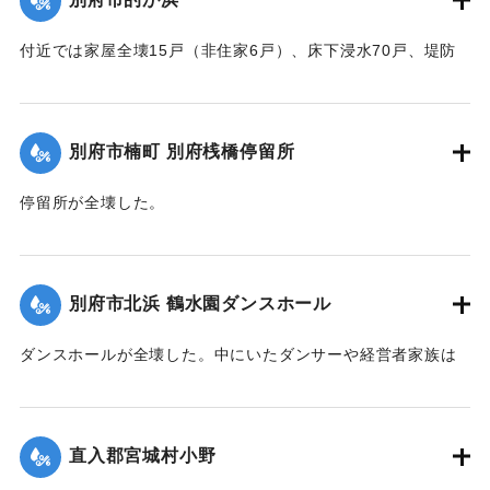
転してはとの話が進んでいる。
【出典：大分合同新聞 1951年10月16日夕刊1面／夕刊2面/10
付近では家屋全壊15戸（非住家6戸）、床下浸水70戸、堤防
月25日夕刊2面】
決壊2か所・25メートルなどの被害があった。
【出典：大分合同新聞 1951年10月16日夕刊2面】
｜固有コード:
00520076
別府市楠町 別府桟橋停留所
｜固有コード:
00520077
停留所が全壊した。
【出典：大分合同新聞 1951年10月16日夕刊2面】
｜固有コード:
00520078
別府市北浜 鶴水園ダンスホール
ダンスホールが全壊した。中にいたダンサーや経営者家族は
休暇で訪れていた占領軍の兵士によって倒壊前に救出され
た。
【出典：大分合同新聞 1951年10月16日夕刊2面】
直入郡宮城村小野