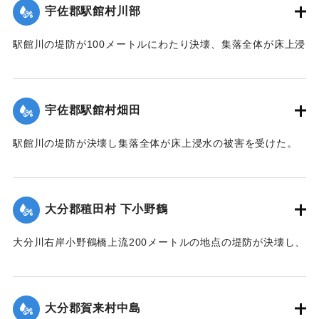
宇佐郡駅館村川部
｜固有コード:
00520094
駅館川の堤防が100メートルにわたり決壊、集落全体が床上浸
水の被害を受けた。
【出典：大分合同新聞 1951年10月17日朝刊2面】
宇佐郡駅館村畑田
｜固有コード:
00520095
駅館川の堤防が決壊し集落全体が床上浸水の被害を受けた。
【出典：大分合同新聞 1951年10月17日朝刊2面】
｜固有コード:
00520096
大分郡稙田村 下小野鶴
大分川右岸小野鶴橋上流200メートルの地点の堤防が決壊し、
30戸が浸水、田畑30町歩が冠水した。特に決壊口近くの2町
歩の水田は3尺平均の土砂をかぶって完全に埋没した。
【出典：大分合同新聞 1951年10月16日夕刊2面】
大分郡賀来村中島