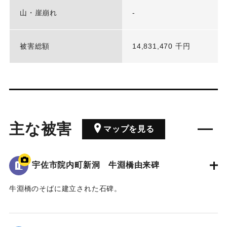
山・崖崩れ
-
被害総額
14,831,470 千円
主な被害
マップを見る
宇佐市院内町新洞 牛淵橋由来碑
牛淵橋のそばに建立された石碑。
1951（昭和26）年のルース台風の際に橋が流失し、橋の上流
側にある沖地区と北山地区の交通が寸断された。
その後、新たな橋が架けられたことを記念し、通行人に伝え