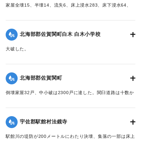
家屋全壊15、半壊14、流失6、床上浸水283、床下浸水64、
堤防決壊21（755メートル）、船舶流失1、稲田浸水181町
歩、畑浸水20町歩、農産物被害100万円の見込み（杵築地区
署調査）
北海部郡佐賀関町白木 白木小学校
【出典：大分合同新聞 1951年10月17日朝刊2面】
大破した。
｜固有コード:
005200101
【出典：大分合同新聞 1951年10月17日朝刊2面】
｜固有コード:
005200103
北海部郡佐賀関町
倒壊家屋32戸、中小破は2300戸に達した。関臼道路は十数か
所が決壊して総額1億数千万円にのぼる被害を被っている。
【出典：大分合同新聞 1951年10月17日朝刊2面】
宇佐郡駅館村法鏡寺
｜固有コード:
005200104
駅館川の堤防が200メートルにわたり決壊、集落の一部は床上