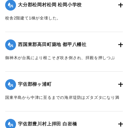
大分郡松岡村松岡 松岡小学校
るためにこの位置に石碑が建立された。
現在の牛淵橋は1953（昭和28）年2月に架設されたものであ
校舎2階建て1棟が全壊した。
り、ルース台風後に架けられた橋がそのまま使われている。
【出典：大分合同新聞 1951年10月22日朝刊1面】
【碑文】
｜固有コード:
005200122
牛淵橋由来
西国東郡高田町築地 都甲八幡社
此橋ノ下流約四丁許ノ䖏ニ梁瀬ノ渡リガアル古来土橋ヲ架ケ
以
御神木が台風により根こそぎ吹き倒され、拝殿を押しつぶ
テ沖北山両部落交通唯一ノ便ニ供シタノデアルガ毎年出水期
し、神殿を傾斜させた。
ト
【出典：大分合同新聞 1951年10月25日夕刊2面】
モナレバ一掃ノ災禍ヲ受ケ人馬共ニ徒渉ノ難渋ヲ喫スルコト
宇佐郡柳ヶ浦町
幾
｜固有コード:
005200123
十百年郷人之ヲ憂ヒ今ヲ去ル四十年前此ノ地ニ木橋ヲ架シタ
国東半島から中津に至るまでの海岸堤防はズタズタになり満
ル
潮時には海水が稲の穂先まで浸している。海岸約2キロの間に
モ数年ニシテ流失依テ両區民凝議郷土振興ノ為結束奮起多額
5か所、計750メートル、中堤防18か所、約450メートルが決
ノ
壊した。この場所は海岸堤防からは海水、中堤防からは駅館
私財ヲ醵出位置ヲ再ビ此䖏ニ擇ビ石橋ヲ架設永遠ノ計ヲ為シ
宇佐郡豊川村上拝田 白岩橋
川の水が流入し農家の人を悩ませた。16日には農家でない人