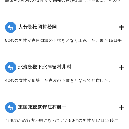
高田村の40代の女性が訪問先の家が倒壊したために、その下
ギ
敷きとなって死亡した。
ザル沖北山両部落千年ノ大計トシテ如斯壯観無比ノ名橋ガ架
｜固有コード:
005200121
設
【出典：大分合同新聞 1951年10月18日朝刊2面】
サレタ事ハ時代文化ノ餘澤トハ言ヘ實ニ一世ノ奇蹟トシテ交
大分郡松岡村松岡
通
｜固有コード:
005200114
者モ共ニ歓バナケレバナラナイ因テ本會ハ提唱者古権淳生君
50代の男性が家屋倒壊の下敷きとなり圧死した。また15日午
ノ
前3時頃には倒壊した住宅（40坪）から出火し全焼した。村消
意見ニ從ヒ有志ト謀リ文ヲ勒シ其由来ヲ後昆ニ傳ウ次第デア
防署の調べによると損害17万円。
ル
【出典：大分合同新聞 1951年10月18日朝刊2面】
昭和三十一年九月仲秋 院内村 教育委員會
北海部郡下北津留村井村
｜固有コード:
005200115
※碑文の画像（2枚目）・翻刻は「デジタル拓本」による。
40代の女性が倒壊した家屋の下敷きとなって死亡した。
【出典：碑文・牛淵橋銘板】
【出典：大分合同新聞 1951年10月18日朝刊2面】
｜固有コード:
005200124
｜固有コード:
005200116
東国東郡奈狩江村灘手
台風のため行方不明になっていた50代の男性が17日12時ご
ろ、家屋の下敷きになって死亡しているのを長男が発見。東