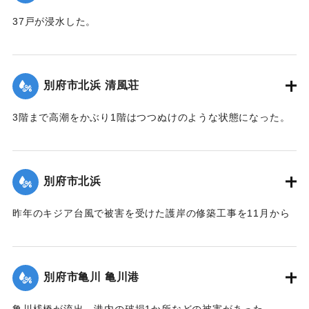
｜固有コード:
00520088
37戸が浸水した。
【出典：大分合同新聞 1951年10月16日夕刊2面】
｜固有コード:
00520089
別府市北浜 清風荘
3階まで高潮をかぶり1階はつつぬけのような状態になった。
復旧にはここだけでも1000万円以上かかると見られている。
【出典：大分合同新聞 1951年10月17日朝刊1面】
別府市北浜
｜固有コード:
00520090
昨年のキジア台風で被害を受けた護岸の修築工事を11月から
取り掛かる前だったために、弱い部分が大波に突き崩され、
200～300貫もの大岩がゴロゴロ投げ出された。そのため20数
軒の海岸旅館がほとんど水浸しになった。
別府市亀川 亀川港
【出典：大分合同新聞 1951年10月17日朝刊1面】
亀川桟橋が流出、港内の破損1か所などの被害があった。