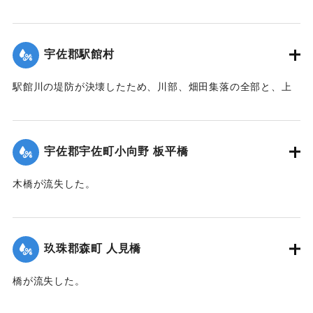
浸水の被害を受けた。
【出典：大分合同新聞 1951年10月17日朝刊2面】
宇佐郡駅館村
｜固有コード:
00520097
駅館川の堤防が決壊したため、川部、畑田集落の全部と、上
田、法鏡寺集落の一部276戸が床上浸水の被害を受けた。また
流失した住宅、非住家8戸、倒壊14戸にのぼり明治26年以来
の大出水となり罹災者は1600名を数えた。村では14日夜から
宇佐郡宇佐町小向野 板平橋
炊き出しを行った。
【出典：大分合同新聞 1951年10月17日朝刊2面】
木橋が流失した。
【出典：大分合同新聞 1951年10月17日朝刊2面】
｜固有コード:
00520098
｜固有コード:
00520099
玖珠郡森町 人見橋
橋が流失した。
【出典：大分合同新聞 1951年10月17日朝刊2面】