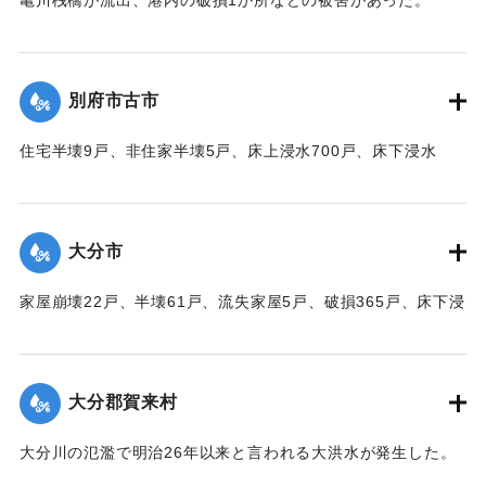
｜固有コード:
00520091
【出典：大分合同新聞 1951年10月16日夕刊2面】
｜固有コード:
00520084
別府市古市
住宅半壊9戸、非住家半壊5戸、床上浸水700戸、床下浸水
1000戸、道路決壊1か所、堤防決壊60メートルなどの被害が
あった。
【出典：大分合同新聞 1951年10月16日夕刊2面】
大分市
｜固有コード:
00520085
家屋崩壊22戸、半壊61戸、流失家屋5戸、破損365戸、床下浸
水1602戸、非住家139戸、田畑流失埋没10反、冠水197町6
反、堤防決壊8、電柱倒壊73、船沈没5隻、船流失2隻などの
被害があった。
大分郡賀来村
【出典：大分合同新聞 1951年10月16日夕刊2面】
大分川の氾濫で明治26年以来と言われる大洪水が発生した。
｜固有コード:
00520086
堤防決壊5か所350メートル、道路決壊13か所300メートル、