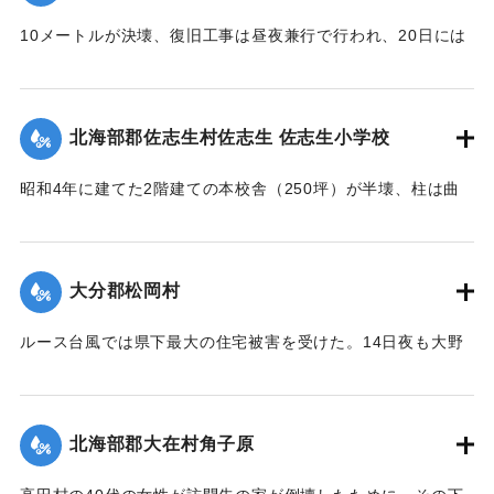
稍
も参加し、奉仕団約1000人が潮止め工事を行った。
々安堵セルモ去昭和二十六年ノルース台風ノ際一瞬ニシテ流
10メートルが決壊、復旧工事は昼夜兼行で行われ、20日には
亡
【出典：大分合同新聞 1951年10月20日朝刊1面】
通行できるようになる。
ノ災厄ニ逢着兩區教育産業交通ノ生命線ハ無残ニモ断絶サレ
【出典：大分合同新聞 1951年10月20日朝刊2面】
｜固有コード:
005200118
前
北海部郡佐志生村佐志生 佐志生小学校
途ノ光明ハ完全ニ消滅シテ仕舞タノテアル 時ノ両川村長権
｜固有コード:
005200119
藤
昭和4年に建てた2階建ての本校舎（250坪）が半壊、柱は曲
保馬氏ト両川村議會長安部邦夫氏ノ聡明ト侠氣トハ快ク地元
がり、壁は落ち、ガラスは壊れ、わずかに職員室を残し他は
民
全部使用不能に陥り、420名の生徒は教室を失ってしまった。
ノ要請ヲ容レ直ニ復興ノ計畫ヲ立テ村議會ノ協賛ノ下ニ七百
緊急臨時村議会の結果、割合損害の少ない2階建ての講堂兼教
数
大分郡松岡村
室に1年2学級と6年2学級を収容、他の8学級300名を桑原、目
十万圓ノ巨費ヲ投ジ着工数ヶ月ニシテ縣北屈指ノ雄大堅牢ヲ
明、尾本、藤田の各公民館分館に収容、17日より授業を開始
誇
ルース台風では県下最大の住宅被害を受けた。14日夜も大野
したが生徒が多数のため机を入れることもできず、板の間に
ル斯橋ガ竣成ヲ遂ゲタノデアル 因ニ該工事ノ施行ニ當ツテ
川、乙津川、片野川の堤を越えた濁流がたちまち村中にあふ
座り腰掛けを机がわりに授業を続けている。
ハ
れ被害のひどかった松岡、菰田集落ではわずか9戸のうち住宅
驛川町徳光建設ノ犠牲的奉仕ト村議髙窪隆義安倍政美両氏ノ
【出典：大分合同新聞 1951年10月20日夕刊2面】
2戸、非住家5戸、死者1人を出した。そのほか建物の全半壊は
挺
北海部郡大在村角子原
310棟を数えた。
身的協力トハ其効績實ニ著大ナモノガアル 僅々五十戸ニ過
｜固有コード:
005200120
【出典：大分合同新聞 1951年10月22日朝刊1面】