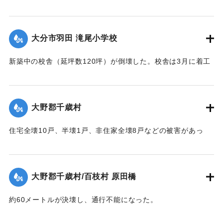
【出典：大分合同新聞 1951年10月16日夕刊2面】
｜固有コード:
00520073
大分市羽田 滝尾小学校
新築中の校舎（延坪数120坪）が倒壊した。校舎は3月に着工
し11月に竣工予定だった。
【出典：大分合同新聞 1951年10月16日夕刊2面】
大野郡千歳村
｜固有コード:
00520074
住宅全壊10戸、半壊1戸、非住家全壊8戸などの被害があっ
た。
【出典：大分合同新聞 1951年10月16日夕刊2面】
大野郡千歳村/百枝村 原田橋
｜固有コード:
00520067
約60メートルが決壊し、通行不能になった。
【出典：大分合同新聞 1951年10月16日夕刊2面】