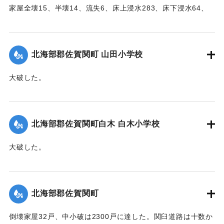
家屋全壊15、半壊14、流失6、床上浸水283、床下浸水64、
堤防決壊21（755メートル）、船舶流失1、稲田浸水181町
歩、畑浸水20町歩、農産物被害100万円の見込み（杵築地区
署調査）
北海部郡佐賀関町 山田小学校
【出典：大分合同新聞 1951年10月17日朝刊2面】
大破した。
｜固有コード:
005200101
【出典：大分合同新聞 1951年10月17日朝刊2面】
｜固有コード:
005200102
北海部郡佐賀関町白木 白木小学校
大破した。
【出典：大分合同新聞 1951年10月17日朝刊2面】
｜固有コード:
005200103
北海部郡佐賀関町
倒壊家屋32戸、中小破は2300戸に達した。関臼道路は十数か