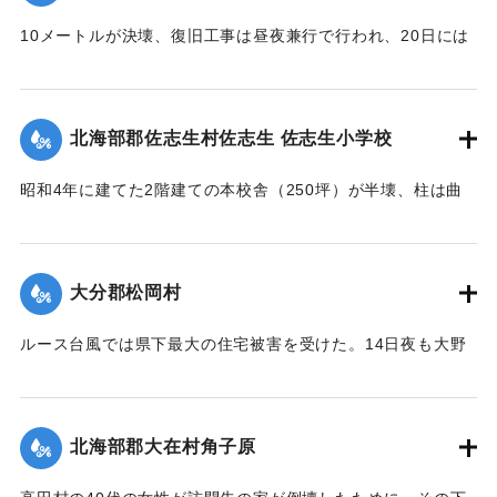
稍
も参加し、奉仕団約1000人が潮止め工事を行った。
々安堵セルモ去昭和二十六年ノルース台風ノ際一瞬ニシテ流
10メートルが決壊、復旧工事は昼夜兼行で行われ、20日には
亡
【出典：大分合同新聞 1951年10月20日朝刊1面】
通行できるようになる。
ノ災厄ニ逢着兩區教育産業交通ノ生命線ハ無残ニモ断絶サレ
【出典：大分合同新聞 1951年10月20日朝刊2面】
｜固有コード:
005200118
前
北海部郡佐志生村佐志生 佐志生小学校
途ノ光明ハ完全ニ消滅シテ仕舞タノテアル 時ノ両川村長権
｜固有コード:
005200119
藤
昭和4年に建てた2階建ての本校舎（250坪）が半壊、柱は曲
保馬氏ト両川村議會長安部邦夫氏ノ聡明ト侠氣トハ快ク地元
がり、壁は落ち、ガラスは壊れ、わずかに職員室を残し他は
民
全部使用不能に陥り、420名の生徒は教室を失ってしまった。
ノ要請ヲ容レ直ニ復興ノ計畫ヲ立テ村議會ノ協賛ノ下ニ七百
緊急臨時村議会の結果、割合損害の少ない2階建ての講堂兼教
数
大分郡松岡村
室に1年2学級と6年2学級を収容、他の8学級300名を桑原、目
十万圓ノ巨費ヲ投ジ着工数ヶ月ニシテ縣北屈指ノ雄大堅牢ヲ
明、尾本、藤田の各公民館分館に収容、17日より授業を開始
誇
ルース台風では県下最大の住宅被害を受けた。14日夜も大野
したが生徒が多数のため机を入れることもできず、板の間に
ル斯橋ガ竣成ヲ遂ゲタノデアル 因ニ該工事ノ施行ニ當ツテ
川、乙津川、片野川の堤を越えた濁流がたちまち村中にあふ
座り腰掛けを机がわりに授業を続けている。
ハ
れ被害のひどかった松岡、菰田集落ではわずか9戸のうち住宅
驛川町徳光建設ノ犠牲的奉仕ト村議髙窪隆義安倍政美両氏ノ
【出典：大分合同新聞 1951年10月20日夕刊2面】
2戸、非住家5戸、死者1人を出した。そのほか建物の全半壊は
挺
北海部郡大在村角子原
310棟を数えた。
身的協力トハ其効績實ニ著大ナモノガアル 僅々五十戸ニ過
｜固有コード:
005200120
【出典：大分合同新聞 1951年10月22日朝刊1面】