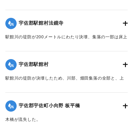
所が決壊して総額1億数千万円にのぼる被害を被っている。
【出典：大分合同新聞 1951年10月17日朝刊2面】
宇佐郡駅館村法鏡寺
｜固有コード:
005200104
駅館川の堤防が200メートルにわたり決壊、集落の一部は床上
浸水の被害を受けた。
【出典：大分合同新聞 1951年10月17日朝刊2面】
宇佐郡駅館村
｜固有コード:
00520097
駅館川の堤防が決壊したため、川部、畑田集落の全部と、上
田、法鏡寺集落の一部276戸が床上浸水の被害を受けた。また
流失した住宅、非住家8戸、倒壊14戸にのぼり明治26年以来
の大出水となり罹災者は1600名を数えた。村では14日夜から
宇佐郡宇佐町小向野 板平橋
炊き出しを行った。
【出典：大分合同新聞 1951年10月17日朝刊2面】
木橋が流失した。
【出典：大分合同新聞 1951年10月17日朝刊2面】
｜固有コード:
00520098