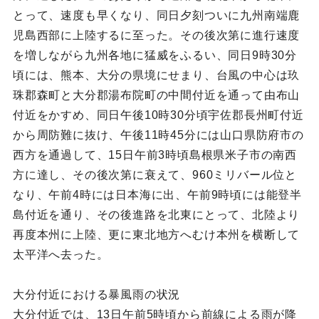
とって、速度も早くなり、同日夕刻ついに九州南端鹿
児島西部に上陸するに至った。その後次第に進行速度
を増しながら九州各地に猛威をふるい、同日9時30分
頃には、熊本、大分の県境にせまり、台風の中心は玖
珠郡森町と大分郡湯布院町の中間付近を通って由布山
付近をかすめ、同日午後10時30分頃宇佐郡長州町付近
から周防難に抜け、午後11時45分には山口県防府市の
西方を通過して、15日午前3時頃島根県米子市の南西
方に達し、その後次第に衰えて、960ミリバール位と
なり、午前4時には日本海に出、午前9時頃には能登半
島付近を通り、その後進路を北東にとって、北陸より
再度本州に上陸、更に東北地方へむけ本州を横断して
太平洋へ去った。
大分付近における暴風雨の状況
大分付近では、13日午前5時頃から前線による雨が降