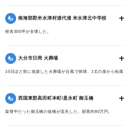
国東地区署に届け出た。
【出典：大分合同新聞 1951年10月19日朝刊2面】
南海部郡米水津村浦代浦 米水津北中学校
｜固有コード:
005200117
校舎300坪が全壊した。
【出典：大分合同新聞 1951年10月17日朝刊2面】
｜固有コード:
005200110
大分市日岡 火葬場
10日ほど前に改築した火葬場が台風で倒壊、1丈の崖から転落
した。市土木課ではただちに新築に着手するが、工費は100万
円あまりを要する見込み。
【出典：大分合同新聞 1951年10月17日朝刊2面】
西国東郡高田町本町/是永町 御玉橋
｜固有コード:
005200111
架替中だった御玉橋の仮橋が流失した。損害約80万円。
【出典：大分合同新聞 1951年10月18日朝刊2面】