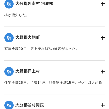
｜固有コード:
00520062
大分郡阿南村 河鹿橋
橋が流失した。
【出典：大分合同新聞 1951年10月16日夕刊2面】
｜固有コード:
00520063
大野郡犬飼町
家屋全壊20戸、床上浸水6戸の被害があった。
【出典：大分合同新聞 1951年10月16日夕刊2面】
｜固有コード:
00520065
大野郡戸上村
住宅全壊25戸、半壊14戸、非住家全壊15戸、子ども3人が負
傷するなどの被害があった。
【出典：大分合同新聞 1951年10月16日夕刊2面】
大分郡谷村同尻
｜固有コード:
00520066