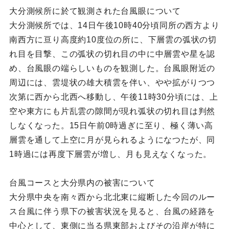
大分測候所に於て観測された台風眼について
大分測候所では、14日午後10時40分頃同所の西方より
南西方に亘り高度約10度位の所に、下層雲の弧状の切
れ目を目撃、この弧状の切れ目の中に中層雲や星を認
め、台風眼の端らしいものを観測した。台風眼附近の
周辺には、雲堤状の雄大積雲を伴い、やや拡がりつつ
次第に西から北西へ移動し、午後11時30分頃には、上
空や東方にも片乱雲の隙間が現れ弧状の切れ目は判然
しなくなった。15日午前0時過ぎに至り、極く薄い高
層雲を通して上空に月が見られるようになつたが、同
1時過には再度下層雲が増し、月も見えなくなった。
台風コースと大分県内の被害について
大分県中央を南々西から北北東に縦断した今回のルー
ス台風に伴う県下の被害状況を見ると、台風の経路を
中心として、東側に当る県東部およびその沿岸が特に