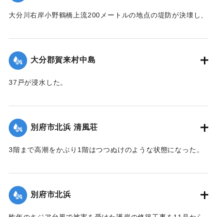
大分川右岸小野鶴橋上流200メートルの地点の堤防が決壊し、
30戸が浸水、田畑30町歩が冠水した。特に決壊口近くの2町
歩の水田は3尺平均の土砂をかぶって完全に埋没した。
【出典：大分合同新聞 1951年10月16日夕刊2面】
大分郡賀来村中島
｜固有コード:
00520088
37戸が浸水した。
【出典：大分合同新聞 1951年10月16日夕刊2面】
｜固有コード:
00520089
別府市北浜 清風荘
3階まで高潮をかぶり1階はつつぬけのような状態になった。
復旧にはここだけでも1000万円以上かかると見られている。
【出典：大分合同新聞 1951年10月17日朝刊1面】
別府市北浜
｜固有コード:
00520090
昨年のキジア台風で被害を受けた護岸の修築工事を11月から