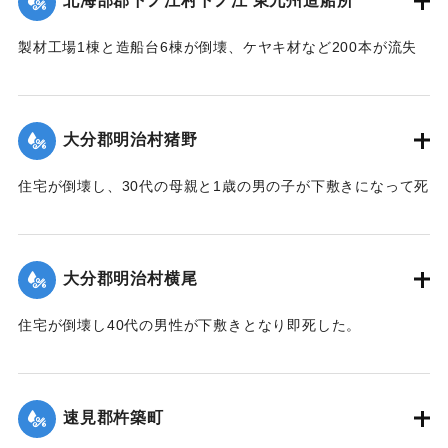
北海部郡下ノ江村下ノ江 東九州造船所
｜固有コード:
005200106
製材工場1棟と造船台6棟が倒壊、ケヤキ材など200本が流失
した。
【出典：大分合同新聞 1951年10月17日朝刊2面】
大分郡明治村猪野
｜固有コード:
005200107
住宅が倒壊し、30代の母親と1歳の男の子が下敷きになって死
亡した。
【出典：大分合同新聞 1951年10月17日朝刊2面】
大分郡明治村横尾
｜固有コード:
005200108
住宅が倒壊し40代の男性が下敷きとなり即死した。
【出典：大分合同新聞 1951年10月17日朝刊2面】
｜固有コード:
005200109
速見郡杵築町