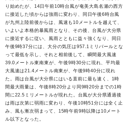
り始めたが、14日午前10時台風が奄美大島名瀬の西方
に接近した頃からは強雨に変わり、同日午後6時台風
が九州上陸前後からは、風速も10メートルを越えて、
いよいよ本格的暴風雨となり、その後、台風が大分県
に接近するに従い、風雨とともに益々強くなり、同日
午後9時37分には、大分の気圧は957.1ミリバールとな
って最低を示し、それと相前後して、瞬間最大風速
39.0メートル東南東が、午後9時30分に現れ、平均最
大風速は21.4メートル南東が、午後9時40分に現れ
た。雨は台風が大分県にはいる直前に最も速く、1時
間最大雨量は、午後8時20分より同9時20分までの1時
間に22.5ミリメートルが現れた。台風が大分県通過後
は雨は次第に弱雨に変わり、午後10時51分には全く止
み、風も漸次弱まって、15時午前9時以降は10メート
ル以下となった。