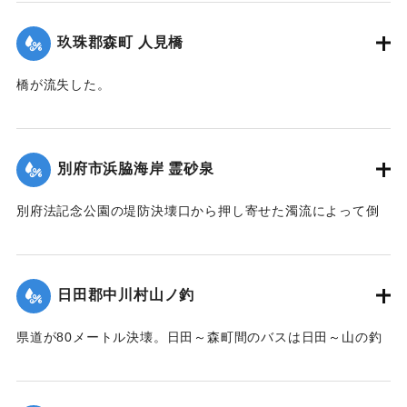
｜固有コード:
00520099
玖珠郡森町 人見橋
橋が流失した。
【出典：大分合同新聞 1951年10月17日朝刊2面】
｜固有コード:
005200100
別府市浜脇海岸 霊砂泉
別府法記念公園の堤防決壊口から押し寄せた濁流によって倒
壊した。
【出典：大分合同新聞 1951年10月17日朝刊1面】
日田郡中川村山ノ釣
｜固有コード:
00520092
県道が80メートル決壊。日田～森町間のバスは日田～山の釣
間、森町～北山田村平川橋を折り返し運転をしている。復旧
には1週間を要する見込み。