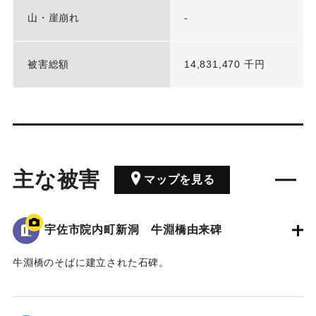
山・崖崩れ
-
被害総額
14,831,470 千円
主な被害
マップを見る
宇佐市院内町新洞 牛淵橋由来碑
牛淵橋のそばに建立された石碑。
1951（昭和26）年のルース台風の際に橋が流失し、橋の上流
側にある沖地区と北山地区の交通が寸断された。
その後、新たな橋が架けられたことを記念し、通行人に伝え