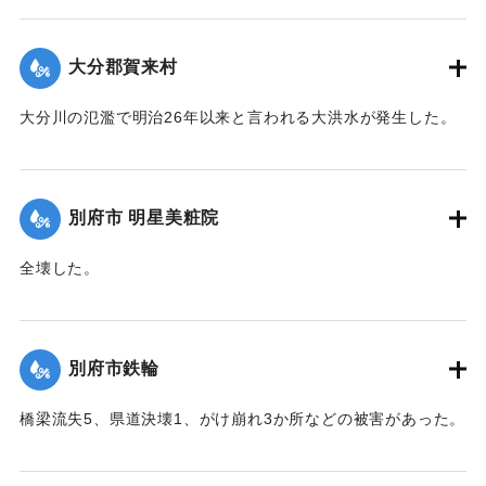
反、堤防決壊8、電柱倒壊73、船沈没5隻、船流失2隻などの
被害があった。
大分郡賀来村
【出典：大分合同新聞 1951年10月16日夕刊2面】
大分川の氾濫で明治26年以来と言われる大洪水が発生した。
｜固有コード:
00520086
堤防決壊5か所350メートル、道路決壊13か所300メートル、
稲倒伏200町歩、埋没1町歩、床下浸水62戸、床上浸水41戸な
どの被害があった。
別府市 明星美粧院
【出典：大分合同新聞 1951年10月16日朝刊2面】
全壊した。
｜固有コード:
00520087
【出典：大分合同新聞 1951年10月16日夕刊2面】
｜固有コード:
00520080
別府市鉄輪
橋梁流失5、県道決壊1、がけ崩れ3か所などの被害があった。
【出典：大分合同新聞 1951年10月16日夕刊2面】