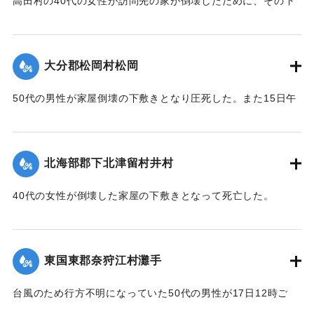
高田村の40代の女性が訪問先の家が倒壊したために、その下
ギ
敷きとなって死亡した。
ザル沖北山両部落千年ノ大計トシテ如斯壯観無比ノ名橋ガ架
｜固有コード:
005200121
設
【出典：大分合同新聞 1951年10月18日朝刊2面】
サレタ事ハ時代文化ノ餘澤トハ言ヘ實ニ一世ノ奇蹟トシテ交
大分郡松岡村松岡
通
｜固有コード:
005200114
者モ共ニ歓バナケレバナラナイ因テ本會ハ提唱者古権淳生君
50代の男性が家屋倒壊の下敷きとなり圧死した。また15日午
ノ
前3時頃には倒壊した住宅（40坪）から出火し全焼した。村消
意見ニ從ヒ有志ト謀リ文ヲ勒シ其由来ヲ後昆ニ傳ウ次第デア
防署の調べによると損害17万円。
ル
【出典：大分合同新聞 1951年10月18日朝刊2面】
昭和三十一年九月仲秋 院内村 教育委員會
北海部郡下北津留村井村
｜固有コード:
005200115
※碑文の画像（2枚目）・翻刻は「デジタル拓本」による。
40代の女性が倒壊した家屋の下敷きとなって死亡した。
【出典：碑文・牛淵橋銘板】
【出典：大分合同新聞 1951年10月18日朝刊2面】
｜固有コード:
005200124
｜固有コード:
005200116
東国東郡奈狩江村灘手
台風のため行方不明になっていた50代の男性が17日12時ご
ろ、家屋の下敷きになって死亡しているのを長男が発見。東