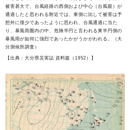
被害甚大で、台風経路の西側および中心（台風眼）が
通過したと思われる附近では、東側に比して被害は予
想外に僅少であったように思われ、台風通過に当た
り、暴風雨圏内の中、危険半円と言われる東半円側の
暴風雨が如何に強烈であったかがうかがわれる。（大
分測候所調査）
【出典：大分県災害誌 資料篇（1952）】