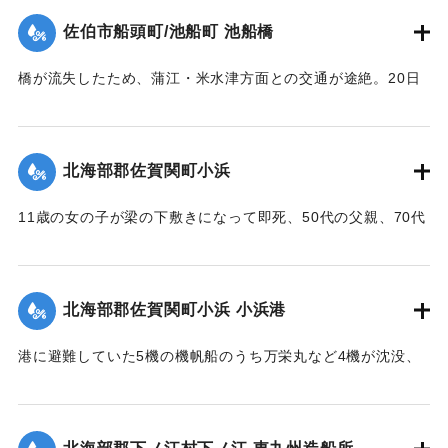
｜固有コード:
005200112
佐伯市船頭町/池船町 池船橋
橋が流失したため、蒲江・米水津方面との交通が途絶。20日
に復旧予定。
【出典：大分合同新聞 1951年10月18日夕刊1面】
北海部郡佐賀関町小浜
｜固有コード:
005200113
11歳の女の子が梁の下敷きになって即死、50代の父親、70代
の祖母、10代の兄と遊びに来ていた友人（10代）も重傷を負
った。
【出典：大分合同新聞 1951年10月17日朝刊2面】
北海部郡佐賀関町小浜 小浜港
｜固有コード:
005200105
港に避難していた5機の機帆船のうち万栄丸など4機が沈没、
みじんに飛び散ったり、陸上に乗り上げ底がなくなったりし
ている。
【出典：大分合同新聞 1951年10月17日朝刊2面】