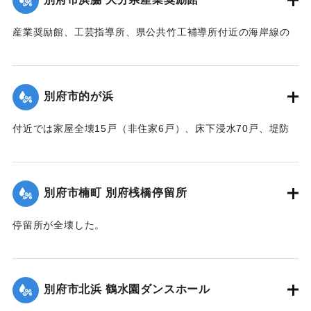
｜固有コード:
00520075
産業奨励館、工芸指導所、県公共竹工補導所付近の海岸線の
突堤が2か所、100メートルにわたり決壊したため、奨励館の
一部が倒壊し陳列棚が全部流失した。被害総額は350万円にの
ぼり復旧までに約2ヶ月間を要する見込み。安全な場所への移
別府市的が浜
転してはとの話が進んでいる。
【出典：大分合同新聞 1951年10月16日夕刊1面／夕刊2面/10
付近では家屋全壊15戸（非住家6戸）、床下浸水70戸、堤防
月25日夕刊2面】
決壊2か所・25メートルなどの被害があった。
【出典：大分合同新聞 1951年10月16日夕刊2面】
｜固有コード:
00520076
別府市楠町 別府桟橋停留所
｜固有コード:
00520077
停留所が全壊した。
【出典：大分合同新聞 1951年10月16日夕刊2面】
｜固有コード:
00520078
別府市北浜 鶴水園ダンスホール