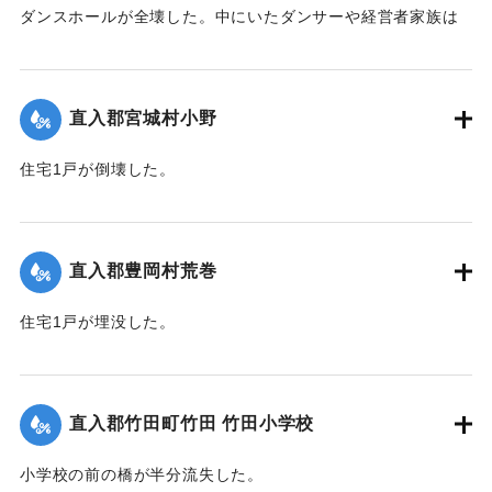
ダンスホールが全壊した。中にいたダンサーや経営者家族は
休暇で訪れていた占領軍の兵士によって倒壊前に救出され
た。
【出典：大分合同新聞 1951年10月16日夕刊2面】
直入郡宮城村小野
｜固有コード:
00520079
住宅1戸が倒壊した。
【出典：大分合同新聞 1951年10月16日夕刊2面】
｜固有コード:
00520071
直入郡豊岡村荒巻
住宅1戸が埋没した。
【出典：大分合同新聞 1951年10月16日夕刊2面】
｜固有コード:
00520072
直入郡竹田町竹田 竹田小学校
小学校の前の橋が半分流失した。