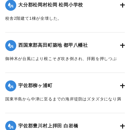
大分郡松岡村松岡 松岡小学校
るためにこの位置に石碑が建立された。
現在の牛淵橋は1953（昭和28）年2月に架設されたものであ
校舎2階建て1棟が全壊した。
り、ルース台風後に架けられた橋がそのまま使われている。
【出典：大分合同新聞 1951年10月22日朝刊1面】
【碑文】
｜固有コード:
005200122
牛淵橋由来
西国東郡高田町築地 都甲八幡社
此橋ノ下流約四丁許ノ䖏ニ梁瀬ノ渡リガアル古来土橋ヲ架ケ
以
御神木が台風により根こそぎ吹き倒され、拝殿を押しつぶ
テ沖北山両部落交通唯一ノ便ニ供シタノデアルガ毎年出水期
し、神殿を傾斜させた。
ト
【出典：大分合同新聞 1951年10月25日夕刊2面】
モナレバ一掃ノ災禍ヲ受ケ人馬共ニ徒渉ノ難渋ヲ喫スルコト
宇佐郡柳ヶ浦町
幾
｜固有コード:
005200123
十百年郷人之ヲ憂ヒ今ヲ去ル四十年前此ノ地ニ木橋ヲ架シタ
国東半島から中津に至るまでの海岸堤防はズタズタになり満
ル
潮時には海水が稲の穂先まで浸している。海岸約2キロの間に
モ数年ニシテ流失依テ両區民凝議郷土振興ノ為結束奮起多額
5か所、計750メートル、中堤防18か所、約450メートルが決
ノ
壊した。この場所は海岸堤防からは海水、中堤防からは駅館
私財ヲ醵出位置ヲ再ビ此䖏ニ擇ビ石橋ヲ架設永遠ノ計ヲ為シ
宇佐郡豊川村上拝田 白岩橋
川の水が流入し農家の人を悩ませた。16日には農家でない人