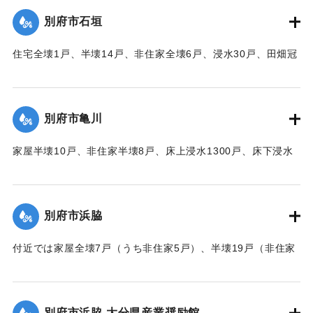
｜固有コード:
00520081
別府市石垣
住宅全壊1戸、半壊14戸、非住家全壊6戸、浸水30戸、田畑冠
水63町歩（うち稲3町歩収穫皆無）などの被害があった。
【出典：大分合同新聞 1951年10月16日夕刊2面】
別府市亀川
｜固有コード:
00520082
家屋半壊10戸、非住家半壊8戸、床上浸水1300戸、床下浸水
2000戸、堤防決壊1000メートルなどの被害があった。
【出典：大分合同新聞 1951年10月16日夕刊2面】
別府市浜脇
｜固有コード:
00520083
付近では家屋全壊7戸（うち非住家5戸）、半壊19戸（非住家
2戸）、床上浸水500戸、床下浸水1500戸、朝見沿線の225メ
ートルの道路が決壊した。
【出典：大分合同新聞 1951年10月16日夕刊2面】
別府市浜脇 大分県産業奨励館