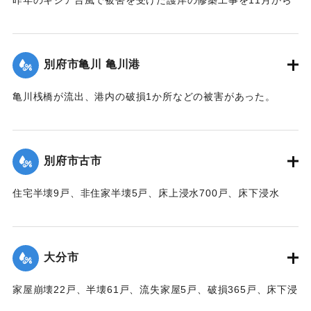
取り掛かる前だったために、弱い部分が大波に突き崩され、
200～300貫もの大岩がゴロゴロ投げ出された。そのため20数
軒の海岸旅館がほとんど水浸しになった。
別府市亀川 亀川港
【出典：大分合同新聞 1951年10月17日朝刊1面】
亀川桟橋が流出、港内の破損1か所などの被害があった。
｜固有コード:
00520091
【出典：大分合同新聞 1951年10月16日夕刊2面】
｜固有コード:
00520084
別府市古市
住宅半壊9戸、非住家半壊5戸、床上浸水700戸、床下浸水
1000戸、道路決壊1か所、堤防決壊60メートルなどの被害が
あった。
【出典：大分合同新聞 1951年10月16日夕刊2面】
大分市
｜固有コード:
00520085
家屋崩壊22戸、半壊61戸、流失家屋5戸、破損365戸、床下浸
水1602戸、非住家139戸、田畑流失埋没10反、冠水197町6