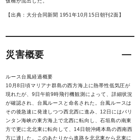
仮橋が流出した。
【出典：大分合同新聞 1951年10月15日朝刊2面】
災害概要
ルース台風経過概要
10月8日頃マリアナ群島の西方海上に熱帯性低気圧が
現れたが、9日午前9時飛行機観測によって、詳細状況
が確認され、台風ルースと命名された。台風ルースは
その後急速に発達しつつ西北西に進み、12日にはバリ
ンタン海峡の東方海上で北西に転向し、石垣島の南東
方で更に北北東に転向して、14日朝沖縄本島の西南西
方に達した。このあたりから進路を北北東から北東に