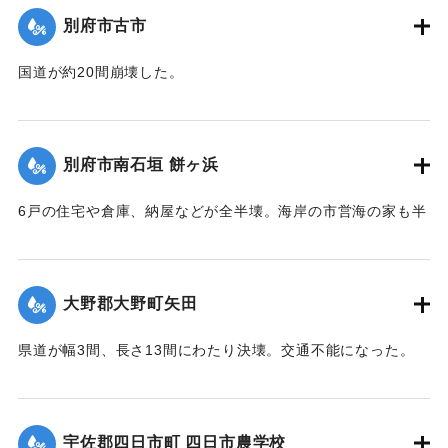
｜固有コード:
00474051
別府市古市
国道が約20間崩壊した。
【出典：大分合同新聞 1942年8月28日発行夕刊2面】
｜固有コード:
00474052
別府市南石垣 餅ヶ浜
6戸の住宅や倉庫、納屋などが全半壊。海岸の市営海の家も半
壊。また国道が約20間崩壊した。
【出典：大分合同新聞 1942年8月28日発行夕刊2面】
大野郡大野町矢田
｜固有コード:
00474053
県道が幅3間、長さ13間にわたり決壊。交通不能になった。
【出典：大分合同新聞 1942年8月28日朝刊3面】
｜固有コード:
00474046
宇佐郡四日市町 四日市農学校