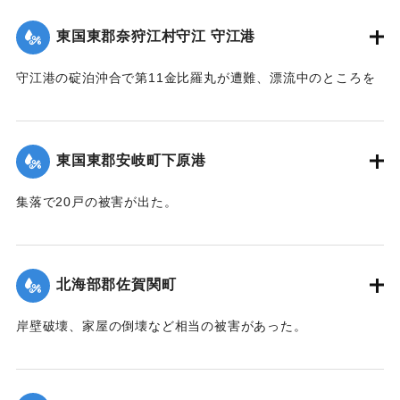
｜固有コード:
00474038
東国東郡奈狩江村守江 守江港
守江港の碇泊沖合で第11金比羅丸が遭難、漂流中のところを
27日午後0時頃発見、乗組員4人を救助した。
【出典：大分合同新聞 1942年8月28日朝刊3面】
東国東郡安岐町下原港
｜固有コード:
00474039
集落で20戸の被害が出た。
【出典：大分合同新聞 1942年8月28日朝刊3面】
｜固有コード:
00474040
北海部郡佐賀関町
岸壁破壊、家屋の倒壊など相当の被害があった。
【出典：中央気象台秘密気象報告. 第6巻（中央気象
台,1944）】