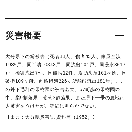
災害概要
大分県下の総被害（死者11人、傷者45人、家屋全潰
1985戸、同半潰10348戸、同流出101戸、同浸水3617
戸、橋梁流出7件、同破損12件、堤防決潰161ヶ所、同
破損109ヶ所、道路損潰226ヶ所船舶流出181隻）、こ
の外下毛郡の果樹園の被害甚大、57町歩の果樹園の
中、梨9割落果、葡萄3割落果、また県下一帯の農地は
大被害をうけたが、詳細は明らかでない。
【出典：大分県災害誌 資料篇（1952）】