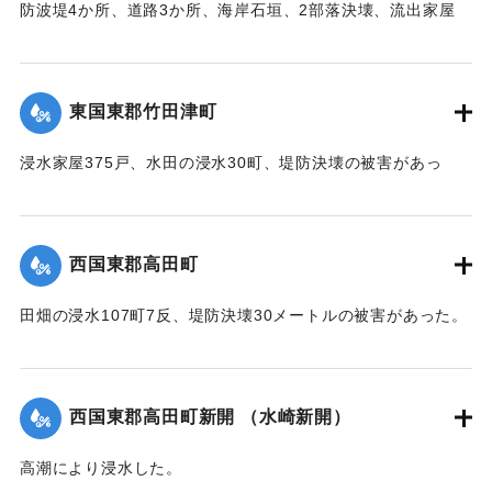
防波堤4か所、道路3か所、海岸石垣、2部落決壊、流出家屋
46、倒壊家屋25戸、浸水138戸、船舶流失55の被害があっ
た。
【出典：中央気象台秘密気象報告. 第6巻（中央気象
東国東郡竹田津町
台,1944）】
浸水家屋375戸、水田の浸水30町、堤防決壊の被害があっ
｜固有コード:
00474018
た。
【出典：中央気象台秘密気象報告. 第6巻（中央気象
台,1944）】
西国東郡高田町
｜固有コード:
00474019
田畑の浸水107町7反、堤防決壊30メートルの被害があった。
【出典：中央気象台秘密気象報告. 第6巻（中央気象
台,1944）】
西国東郡高田町新開 （水崎新開）
｜固有コード:
00474011
高潮により浸水した。