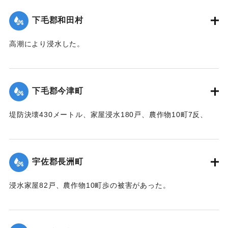
台,1944）】
下毛郡和田村
｜固有コード:
00474007
高潮により浸水した。
【出典：中央気象台秘密気象報告. 第6巻（中央気象
台,1944）】
下毛郡今津町
｜固有コード:
00474008
堤防決壊430メートル、家屋浸水180戸、農作物10町7反、
5000円、浸水面積25町の被害があった。
【出典：中央気象台秘密気象報告. 第6巻（中央気象
台,1944）】
宇佐郡長洲町
｜固有コード:
00474009
浸水家屋82戸、農作物10町歩の被害があった。
【出典：中央気象台秘密気象報告. 第6巻（中央気象
台,1944）】