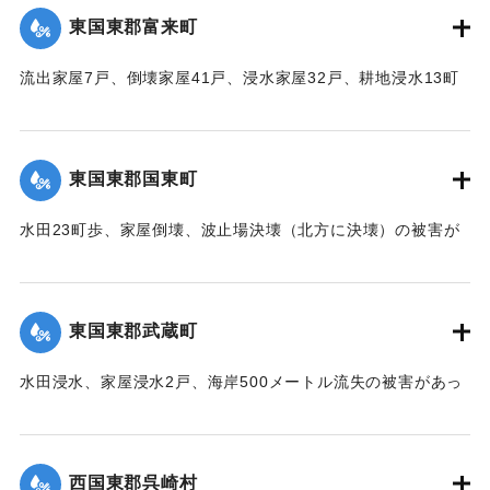
東国東郡富来町
｜固有コード:
00474020
流出家屋7戸、倒壊家屋41戸、浸水家屋32戸、耕地浸水13町
の被害があった。
【出典：中央気象台秘密気象報告. 第6巻（中央気象
台,1944）】
東国東郡国東町
｜固有コード:
00474021
水田23町歩、家屋倒壊、波止場決壊（北方に決壊）の被害が
あった。
【出典：中央気象台秘密気象報告. 第6巻（中央気象
台,1944）】
東国東郡武蔵町
｜固有コード:
00474022
水田浸水、家屋浸水2戸、海岸500メートル流失の被害があっ
た。
【出典：中央気象台秘密気象報告. 第6巻（中央気象
台,1944）】
西国東郡呉崎村