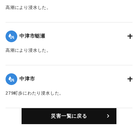
【出典：中央気象台秘密気象報告. 第6巻（中央気象
高潮により浸水した。
台,1944）/大分合同新聞 1942年8月29日朝刊3面/8月29日付
【出典：中央気象台秘密気象報告. 第6巻（中央気象
夕刊2面】
台,1944）】
中津市蛎瀬
｜固有コード:
00474004
｜固有コード:
00474005
高潮により浸水した。
【出典：中央気象台秘密気象報告. 第6巻（中央気象
台,1944）】
中津市
｜固有コード:
00474006
279町歩にわたり浸水した。
【出典：中央気象台秘密気象報告. 第6巻（中央気象
台,1944）】
災害一覧に戻る
｜固有コード:
00474001