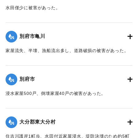
水田僅少に被害があった。
【出典：中央気象台秘密気象報告. 第6巻（中央気象
台,1944）】
別府市亀川
｜固有コード:
00474028
家屋流失、半壊、漁船流出多し、道路破損の被害があった。
【出典：中央気象台秘密気象報告. 第6巻（中央気象
台,1944）】
別府市
｜固有コード:
00474029
浸水家屋500戸、倒壊家屋40戸の被害があった。
【出典：中央気象台秘密気象報告. 第6巻（中央気象
台,1944）】
大分郡東大分村
｜固有コード:
00474030
住吉川護岸1町歩、水田付近家屋浸水、堤防決壊のため約5町