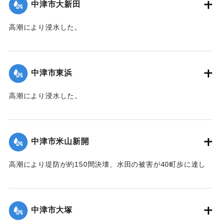
中津市大新田
｜固有コード:
00474010
高潮により浸水した。
【出典：中央気象台秘密気象報告. 第6巻（中央気象
台,1944）】
中津市東浜
｜固有コード:
00474002
高潮により浸水した。
【出典：中央気象台秘密気象報告. 第6巻（中央気象
台,1944）】
中津市米山新開
｜固有コード:
00474003
高潮により堤防が約150間決壊、水田の被害が40町歩に達し
た。土砂に埋没した1町5反歩、そのほかに収穫の見込みのな
いものが相当ある。また、住宅1棟（損害500余円）、鶏1200
羽（損害1000円）に被害があった。当地は27年前、15年前に
中津市大塚
続く3度目の被害。復旧作業には土嚢2万俵を要する見込み。