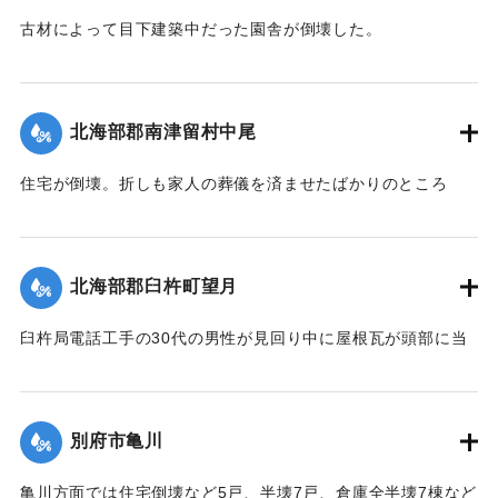
古材によって目下建築中だった園舎が倒壊した。
【出典：大分合同新聞 1942年8月28日発行夕刊2面】
｜固有コード:
00474060
北海部郡南津留村中尾
住宅が倒壊。折しも家人の葬儀を済ませたばかりのところ
で、居合わせた10人のうち6歳の男の子が圧死、40代の母親
といずれも40代の親戚の男女2人が重傷、60代の祖母が軽傷
を負った。
北海部郡臼杵町望月
【出典：大分合同新聞 1942年8月28日発行夕刊2面】
臼杵局電話工手の30代の男性が見回り中に屋根瓦が頭部に当
｜固有コード:
00474061
たり治療1週間のけがを負った。
【出典：大分合同新聞 1942年8月28日発行夕刊2面】
別府市亀川
｜固有コード:
00474062
亀川方面では住宅倒壊など5戸、半壊7戸、倉庫全半壊7棟など