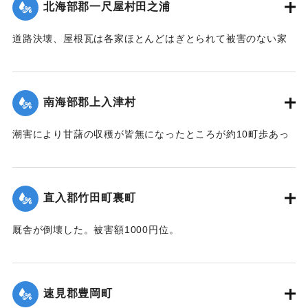
北海部郡一尺屋村田之浦
｜固有コード:
00474033
道路決壊、屋根瓦は各家ほとんどはぎとられて被害のない家
はなかった。
【出典：中央気象台秘密気象報告. 第6巻（中央気象
台,1944）】
南海部郡上入津村
｜固有コード:
00474034
潮害により甘藷の収穫が皆無になったところが約10町歩あっ
た。
【出典：中央気象台秘密気象報告. 第6巻（中央気象
台,1944）】
直入郡竹田町裏町
｜固有コード:
00474035
厩舎が倒壊した。被害額1000円位。
【出典：大分合同新聞 1942年8月28日朝刊3面】
｜固有コード:
00474036
速見郡豊岡町