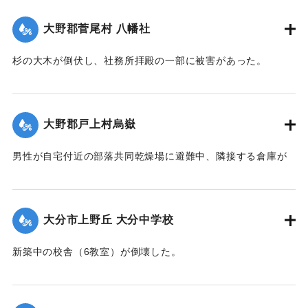
｜固有コード:
00474070
大野郡菅尾村 八幡社
杉の大木が倒伏し、社務所拝殿の一部に被害があった。
【出典：大分合同新聞 1942年8月29日朝刊3面】
｜固有コード:
00474071
大野郡戸上村烏嶽
男性が自宅付近の部落共同乾燥場に避難中、隣接する倉庫が
乾燥場に倒れかかり倒壊。下敷きとなって死亡した。
【出典：大分合同新聞 1942年8月28日発行夕刊2面】
大分市上野丘 大分中学校
｜固有コード:
00474063
新築中の校舎（6教室）が倒壊した。
【出典：大分合同新聞 1942年8月29日朝刊3面】
｜固有コード:
00474064