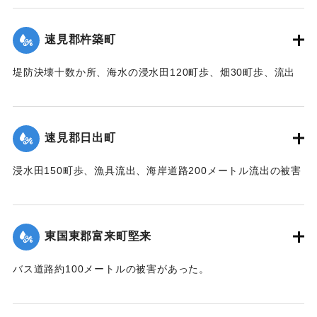
台,1944）】
速見郡杵築町
｜固有コード:
00474025
堤防決壊十数か所、海水の浸水田120町歩、畑30町歩、流出
家屋2戸、倒壊家屋20戸、浸水家屋303戸の被害があった。
【出典：中央気象台秘密気象報告. 第6巻（中央気象
台,1944）】
速見郡日出町
｜固有コード:
00474026
浸水田150町歩、漁具流出、海岸道路200メートル流出の被害
があった。
【出典：中央気象台秘密気象報告. 第6巻（中央気象
台,1944）】
東国東郡富来町堅来
｜固有コード:
00474027
バス道路約100メートルの被害があった。
【出典：中央気象台秘密気象報告. 第6巻（中央気象
台,1944）】