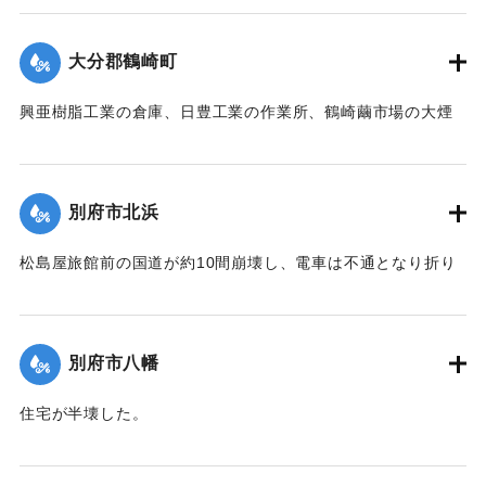
｜固有コード:
00474057
大分郡鶴崎町
興亜樹脂工業の倉庫、日豊工業の作業所、鶴崎繭市場の大煙
突、民家1戸が倒壊した。また倉庫や納屋の倒壊も数棟、果樹
の損害などもあった。
【出典：大分合同新聞 1942年8月28日発行夕刊2面】
別府市北浜
｜固有コード:
00474058
松島屋旅館前の国道が約10間崩壊し、電車は不通となり折り
返し運転を行った。
【出典：大分合同新聞 1942年8月28日発行夕刊2面】
別府市八幡
｜固有コード:
00474050
住宅が半壊した。
【出典：大分合同新聞 1942年8月28日発行夕刊2面】