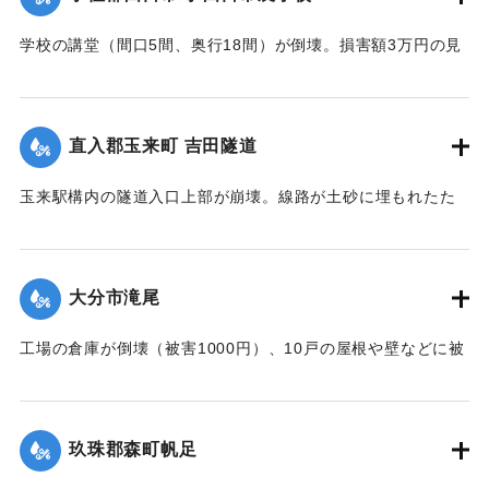
学校の講堂（間口5間、奥行18間）が倒壊。損害額3万円の見
込み。また、自転車置き場2棟も倒壊、損害700円。夏季休校
中のため人的被害はなかった。
【出典：大分合同新聞 1942年8月28日朝刊3面】
直入郡玉来町 吉田隧道
｜固有コード:
00474047
玉来駅構内の隧道入口上部が崩壊。線路が土砂に埋もれたた
め竹田保線区から工手がモーターカーで急行し1時間で復旧し
た。
【出典：大分合同新聞 1942年8月28日朝刊3面】
大分市滝尾
｜固有コード:
00474048
工場の倉庫が倒壊（被害1000円）、10戸の屋根や壁などに被
害が出た（総被害1万5千円）。また七島藺やイチビが滝尾地
内だけで35町歩にわたり倒伏。約3万円の損害と見られてい
る。
玖珠郡森町帆足
【出典：大分合同新聞 1942年8月28日発行夕刊2面】