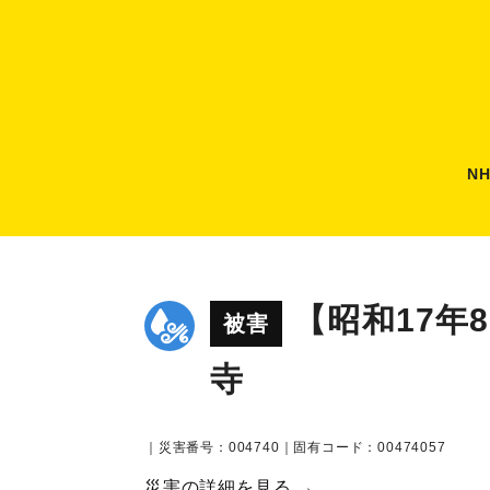
N
【昭和17年
被害
寺
｜災害番号：004740｜固有コード：00474057
災害の詳細を見る →