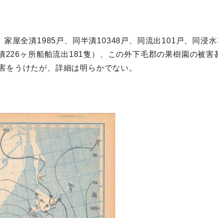
家屋全潰1985戸、同半潰10348戸、同流出101戸、同浸水
損潰226ヶ所船舶流出181隻）、この外下毛郡の果樹園の被
害をうけたが、詳細は明らかでない。