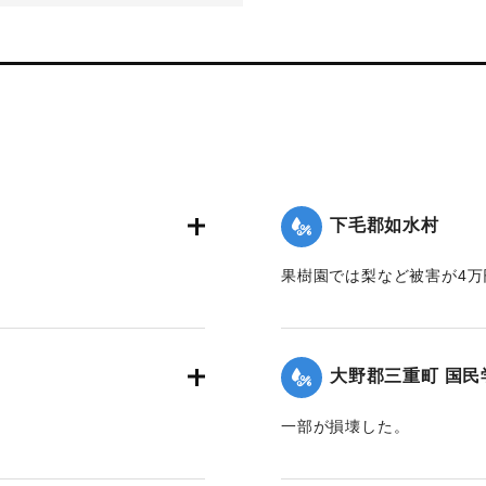
下毛郡如水村
果樹園では梨など被害が4万
】
【出典：大分合同新聞 1942
｜固有コード:
00474073
大野郡三重町 国民
一部が損壊した。
2面】
【出典：大分合同新聞 1942