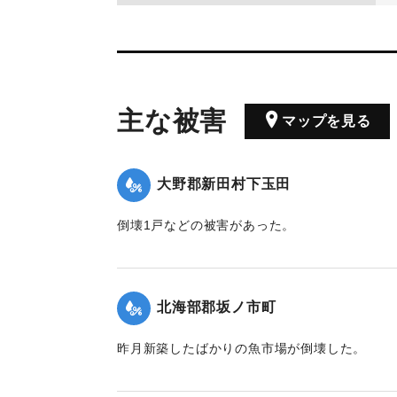
主な被害
マップを見る
大野郡新田村下玉田
倒壊1戸などの被害があった。
【出典：大分合同新聞 1942年8月29日朝刊3面
｜固有コード:
00474072
北海部郡坂ノ市町
昨月新築したばかりの魚市場が倒壊した。
【出典：大分合同新聞 1942年8月29日付夕刊