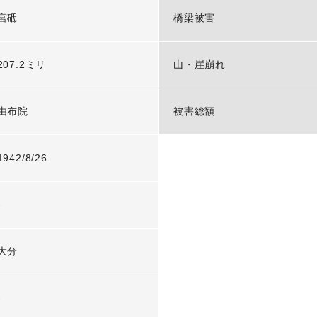
宮砥
橋梁被害
207.2ミリ
山・崖崩れ
由布院
被害総額
1942/8/26
-
大分
-