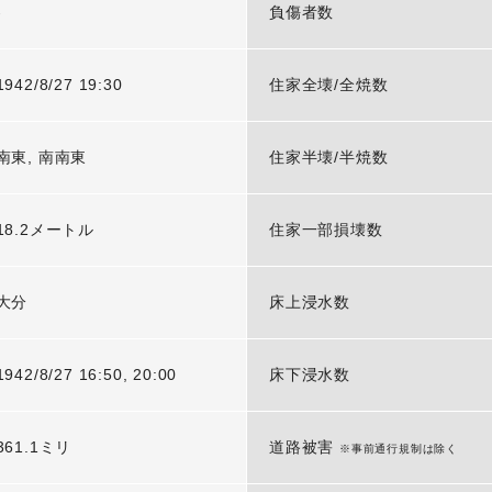
-
負傷者数
1942/8/27 19:30
住家全壊/全焼数
南東, 南南東
住家半壊/半焼数
18.2メートル
住家一部損壊数
大分
床上浸水数
1942/8/27 16:50, 20:00
床下浸水数
361.1ミリ
道路被害
※事前通行規制は除く