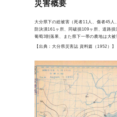
災害概要
大分県下の総被害（死者11人、傷者45人、
防決潰161ヶ所、同破損109ヶ所、道路
葡萄3割落果、また県下一帯の農地は大被
【出典：大分県災害誌 資料篇（1952）】