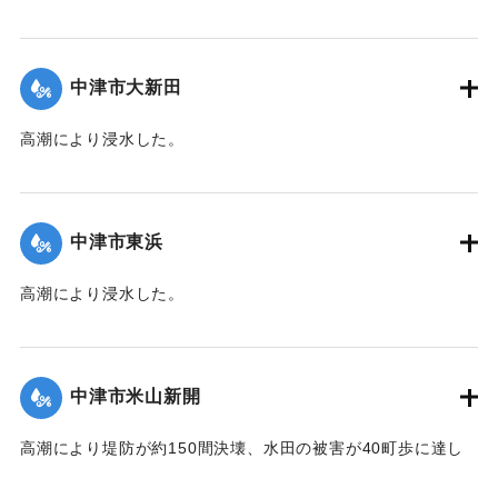
【出典：中央気象台秘密気象報告. 第6巻（中央気象
台,1944）】
中津市大新田
｜固有コード:
00474010
高潮により浸水した。
【出典：中央気象台秘密気象報告. 第6巻（中央気象
台,1944）】
中津市東浜
｜固有コード:
00474002
高潮により浸水した。
【出典：中央気象台秘密気象報告. 第6巻（中央気象
台,1944）】
中津市米山新開
｜固有コード:
00474003
高潮により堤防が約150間決壊、水田の被害が40町歩に達し
た。土砂に埋没した1町5反歩、そのほかに収穫の見込みのな