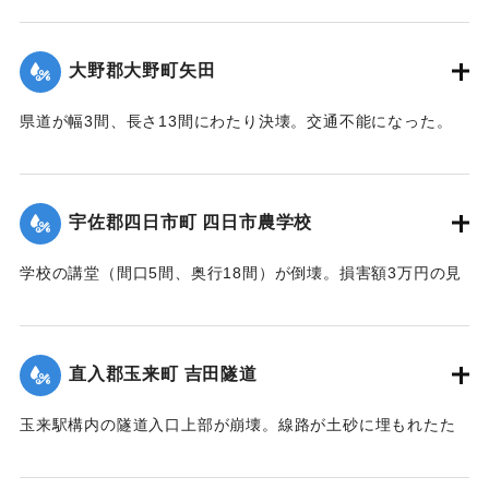
【出典：大分合同新聞 1942年8月28日発行夕刊2面】
大野郡大野町矢田
｜固有コード:
00474053
県道が幅3間、長さ13間にわたり決壊。交通不能になった。
【出典：大分合同新聞 1942年8月28日朝刊3面】
｜固有コード:
00474046
宇佐郡四日市町 四日市農学校
学校の講堂（間口5間、奥行18間）が倒壊。損害額3万円の見
込み。また、自転車置き場2棟も倒壊、損害700円。夏季休校
中のため人的被害はなかった。
【出典：大分合同新聞 1942年8月28日朝刊3面】
直入郡玉来町 吉田隧道
｜固有コード:
00474047
玉来駅構内の隧道入口上部が崩壊。線路が土砂に埋もれたた
め竹田保線区から工手がモーターカーで急行し1時間で復旧し
た。