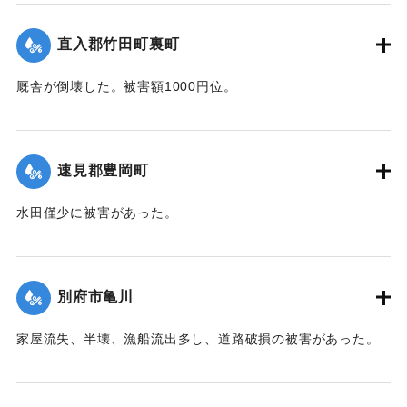
【出典：中央気象台秘密気象報告. 第6巻（中央気象
台,1944）】
直入郡竹田町裏町
｜固有コード:
00474035
厩舎が倒壊した。被害額1000円位。
【出典：大分合同新聞 1942年8月28日朝刊3面】
｜固有コード:
00474036
速見郡豊岡町
水田僅少に被害があった。
【出典：中央気象台秘密気象報告. 第6巻（中央気象
台,1944）】
別府市亀川
｜固有コード:
00474028
家屋流失、半壊、漁船流出多し、道路破損の被害があった。
【出典：中央気象台秘密気象報告. 第6巻（中央気象
台,1944）】