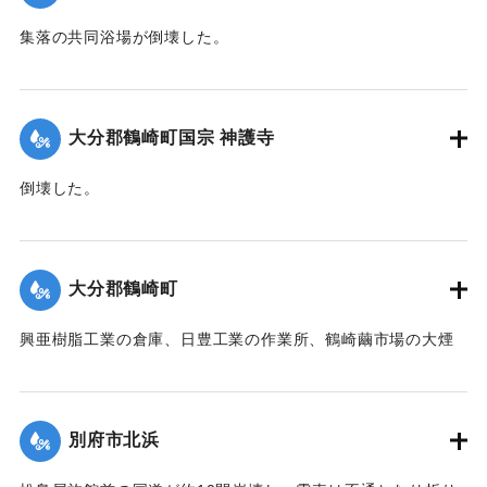
集落の共同浴場が倒壊した。
【出典：大分合同新聞 1942年8月28日発行夕刊2面】
｜固有コード:
00474056
大分郡鶴崎町国宗 神護寺
倒壊した。
【出典：大分合同新聞 1942年8月28日発行夕刊2面】
｜固有コード:
00474057
大分郡鶴崎町
興亜樹脂工業の倉庫、日豊工業の作業所、鶴崎繭市場の大煙
突、民家1戸が倒壊した。また倉庫や納屋の倒壊も数棟、果樹
の損害などもあった。
【出典：大分合同新聞 1942年8月28日発行夕刊2面】
別府市北浜
｜固有コード:
00474058