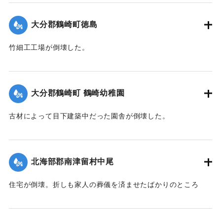
｜固有コード:
00474066
大分郡鶴崎町徳島
竹細工工場が倒壊した。
【出典：大分合同新聞 1942年8月28日発行夕刊2面】
｜固有コード:
00474059
大分郡鶴崎町 鶴崎幼稚園
古材によって目下建築中だった園舎が倒壊した。
【出典：大分合同新聞 1942年8月28日発行夕刊2面】
｜固有コード:
00474060
北海部郡南津留村中尾
住宅が倒壊。折しも家人の葬儀を済ませたばかりのところ
で、居合わせた10人のうち6歳の男の子が圧死、40代の母親
といずれも40代の親戚の男女2人が重傷、60代の祖母が軽傷