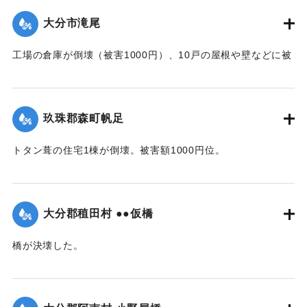
【出典：大分合同新聞 1942年8月28日朝刊3面】
大分市滝尾
｜固有コード:
00474048
工場の倉庫が倒壊（被害1000円）、10戸の屋根や壁などに被
害が出た（総被害1万5千円）。また七島藺やイチビが滝尾地
内だけで35町歩にわたり倒伏。約3万円の損害と見られてい
る。
玖珠郡森町帆足
【出典：大分合同新聞 1942年8月28日発行夕刊2面】
トタン葺の住宅1棟が倒壊。被害額1000円位。
｜固有コード:
00474049
【出典：大分合同新聞 1942年8月28日朝刊3面】
｜固有コード:
00474041
大分郡稙田村 ●●仮橋
橋が決壊した。
【出典：大分合同新聞 1942年8月28日朝刊3面】
｜固有コード:
00474042