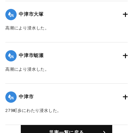
いものが相当ある。また、住宅1棟（損害500余円）、鶏1200
羽（損害1000円）に被害があった。当地は27年前、15年前に
中津市大塚
続く3度目の被害。復旧作業には土嚢2万俵を要する見込み。
【出典：中央気象台秘密気象報告. 第6巻（中央気象
高潮により浸水した。
台,1944）/大分合同新聞 1942年8月29日朝刊3面/8月29日付
【出典：中央気象台秘密気象報告. 第6巻（中央気象
夕刊2面】
台,1944）】
中津市蛎瀬
｜固有コード:
00474004
｜固有コード:
00474005
高潮により浸水した。
【出典：中央気象台秘密気象報告. 第6巻（中央気象
台,1944）】
中津市
｜固有コード:
00474006
279町歩にわたり浸水した。
【出典：中央気象台秘密気象報告. 第6巻（中央気象
台,1944）】
災害一覧に戻る