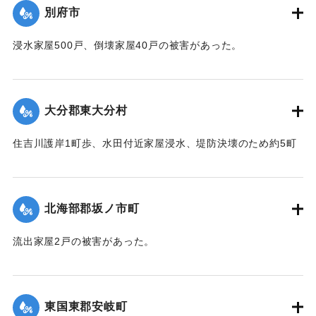
別府市
｜固有コード:
00474029
浸水家屋500戸、倒壊家屋40戸の被害があった。
【出典：中央気象台秘密気象報告. 第6巻（中央気象
台,1944）】
大分郡東大分村
｜固有コード:
00474030
住吉川護岸1町歩、水田付近家屋浸水、堤防決壊のため約5町
歩水田全滅の被害があった。
【出典：中央気象台秘密気象報告. 第6巻（中央気象
台,1944）】
北海部郡坂ノ市町
｜固有コード:
00474031
流出家屋2戸の被害があった。
【出典：中央気象台秘密気象報告. 第6巻（中央気象
台,1944）】
東国東郡安岐町