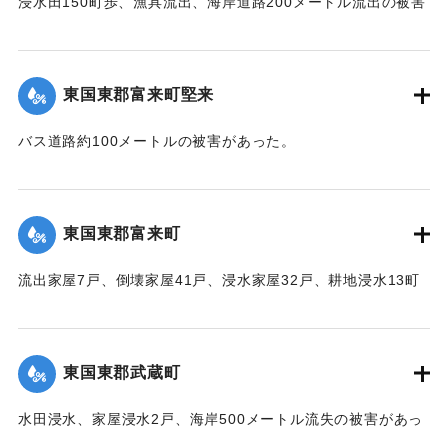
浸水田150町歩、漁具流出、海岸道路200メートル流出の被害
があった。
【出典：中央気象台秘密気象報告. 第6巻（中央気象
台,1944）】
東国東郡富来町堅来
｜固有コード:
00474027
バス道路約100メートルの被害があった。
【出典：中央気象台秘密気象報告. 第6巻（中央気象
台,1944）】
東国東郡富来町
｜固有コード:
00474020
流出家屋7戸、倒壊家屋41戸、浸水家屋32戸、耕地浸水13町
の被害があった。
【出典：中央気象台秘密気象報告. 第6巻（中央気象
台,1944）】
東国東郡武蔵町
｜固有コード:
00474021
水田浸水、家屋浸水2戸、海岸500メートル流失の被害があっ
た。