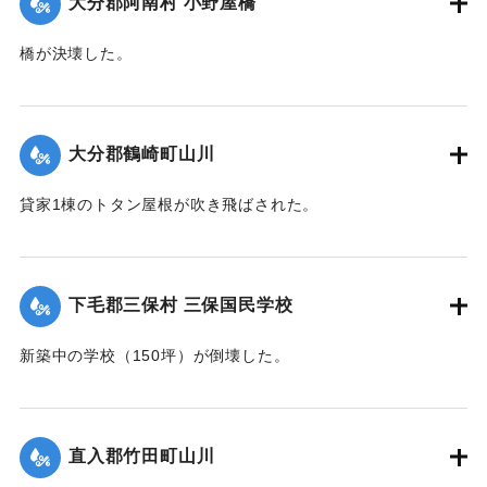
大分郡阿南村 小野屋橋
橋が決壊した。
【出典：大分合同新聞 1942年8月28日朝刊3面】
｜固有コード:
00474043
大分郡鶴崎町山川
貸家1棟のトタン屋根が吹き飛ばされた。
【出典：大分合同新聞 1942年8月28日朝刊3面】
｜固有コード:
00474044
下毛郡三保村 三保国民学校
新築中の学校（150坪）が倒壊した。
【出典：大分合同新聞 1942年8月28日朝刊3面】
｜固有コード:
00474045
直入郡竹田町山川