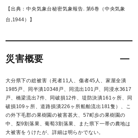
【出典：中央気象台秘密気象報告. 第6巻（中央気象
台,1944）】
災害概要
大分県下の総被害（死者11人、傷者45人、家屋全潰
1985戸、同半潰10348戸、同流出101戸、同浸水3617
戸、橋梁流出7件、同破損12件、堤防決潰161ヶ所、同
破損109ヶ所、道路損潰226ヶ所船舶流出181隻）、こ
の外下毛郡の果樹園の被害甚大、57町歩の果樹園の
中、梨9割落果、葡萄3割落果、また県下一帯の農地は
大被害をうけたが、詳細は明らかでない。