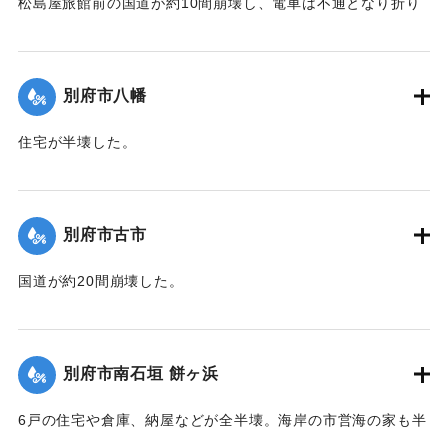
松島屋旅館前の国道が約10間崩壊し、電車は不通となり折り
返し運転を行った。
【出典：大分合同新聞 1942年8月28日発行夕刊2面】
別府市八幡
｜固有コード:
00474050
住宅が半壊した。
【出典：大分合同新聞 1942年8月28日発行夕刊2面】
｜固有コード:
00474051
別府市古市
国道が約20間崩壊した。
【出典：大分合同新聞 1942年8月28日発行夕刊2面】
｜固有コード:
00474052
別府市南石垣 餅ヶ浜
6戸の住宅や倉庫、納屋などが全半壊。海岸の市営海の家も半
壊。また国道が約20間崩壊した。