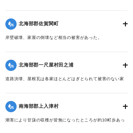
【出典：大分合同新聞 1942年8月28日朝刊3面】
｜固有コード:
00474040
北海部郡佐賀関町
岸壁破壊、家屋の倒壊など相当の被害があった。
【出典：中央気象台秘密気象報告. 第6巻（中央気象
台,1944）】
北海部郡一尺屋村田之浦
｜固有コード:
00474033
道路決壊、屋根瓦は各家ほとんどはぎとられて被害のない家
はなかった。
【出典：中央気象台秘密気象報告. 第6巻（中央気象
台,1944）】
南海部郡上入津村
｜固有コード:
00474034
潮害により甘藷の収穫が皆無になったところが約10町歩あっ
た。