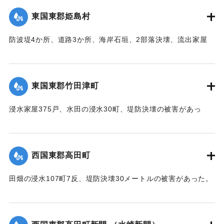
台,1944）】
東国東郡姫島村
｜固有コード:
00474017
防波堤4か所、道路3か所、海岸石垣、2部落決壊、流出家屋
46、倒壊家屋25戸、浸水138戸、船舶流失55の被害があっ
た。
【出典：中央気象台秘密気象報告. 第6巻（中央気象
東国東郡竹田津町
台,1944）】
浸水家屋375戸、水田の浸水30町、堤防決壊の被害があっ
｜固有コード:
00474018
た。
【出典：中央気象台秘密気象報告. 第6巻（中央気象
台,1944）】
西国東郡高田町
｜固有コード:
00474019
田畑の浸水107町7反、堤防決壊30メートルの被害があった。
【出典：中央気象台秘密気象報告. 第6巻（中央気象
台,1944）】