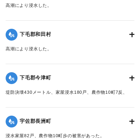
高潮により浸水した。
【出典：中央気象台秘密気象報告. 第6巻（中央気象
台,1944）】
下毛郡和田村
｜固有コード:
00474007
高潮により浸水した。
【出典：中央気象台秘密気象報告. 第6巻（中央気象
台,1944）】
下毛郡今津町
｜固有コード:
00474008
堤防決壊430メートル、家屋浸水180戸、農作物10町7反、
5000円、浸水面積25町の被害があった。
【出典：中央気象台秘密気象報告. 第6巻（中央気象
台,1944）】
宇佐郡長洲町
｜固有コード:
00474009
浸水家屋82戸、農作物10町歩の被害があった。