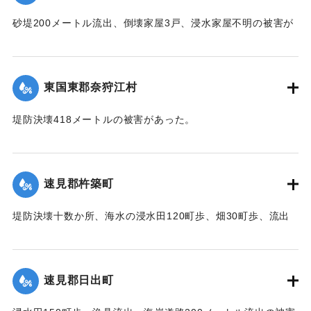
｜固有コード:
00474032
砂堤200メートル流出、倒壊家屋3戸、浸水家屋不明の被害が
あった。
【出典：中央気象台秘密気象報告. 第6巻（中央気象
台,1944）】
東国東郡奈狩江村
｜固有コード:
00474024
堤防決壊418メートルの被害があった。
【出典：中央気象台秘密気象報告. 第6巻（中央気象
台,1944）】
速見郡杵築町
｜固有コード:
00474025
堤防決壊十数か所、海水の浸水田120町歩、畑30町歩、流出
家屋2戸、倒壊家屋20戸、浸水家屋303戸の被害があった。
【出典：中央気象台秘密気象報告. 第6巻（中央気象
台,1944）】
速見郡日出町
｜固有コード:
00474026