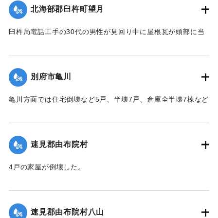
を負った。
北海部郡臼杵町望月
【出典：大分合同新聞 1942年8月28日発行夕刊2面】
臼杵局電話工手の30代の男性が見回り中に屋根瓦が頭部に当
｜固有コード:
00474061
たり治療1週間のけがを負った。
【出典：大分合同新聞 1942年8月28日発行夕刊2面】
別府市亀川
｜固有コード:
00474062
亀川方面では住宅倒壊など5戸、半壊7戸、倉庫全半壊7棟など
の被害があった。
【出典：大分合同新聞 1942年8月28日発行夕刊2面】
速見郡由布院村
｜固有コード:
00474054
4戸の家屋が倒壊した。
【出典：大分合同新聞 1942年8月28日発行夕刊2面】
｜固有コード:
00474055
速見郡由布院村八山