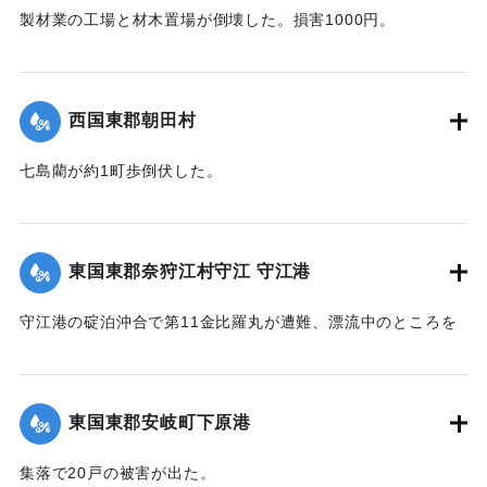
製材業の工場と材木置場が倒壊した。損害1000円。
【出典：大分合同新聞 1942年8月28日朝刊3面】
｜固有コード:
00474037
西国東郡朝田村
七島藺が約1町歩倒伏した。
【出典：大分合同新聞 1942年8月28日朝刊3面】
｜固有コード:
00474038
東国東郡奈狩江村守江 守江港
守江港の碇泊沖合で第11金比羅丸が遭難、漂流中のところを
27日午後0時頃発見、乗組員4人を救助した。
【出典：大分合同新聞 1942年8月28日朝刊3面】
東国東郡安岐町下原港
｜固有コード:
00474039
集落で20戸の被害が出た。