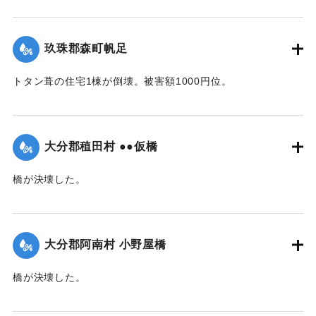
害が出た（総被害1万5千円）。また七島藺やイチビが滝尾地
内だけで35町歩にわたり倒伏。約3万円の損害と見られてい
る。
玖珠郡森町帆足
【出典：大分合同新聞 1942年8月28日発行夕刊2面】
トタン葺の住宅1棟が倒壊。被害額1000円位。
｜固有コード:
00474049
【出典：大分合同新聞 1942年8月28日朝刊3面】
｜固有コード:
00474041
大分郡稙田村 ●●仮橋
橋が決壊した。
【出典：大分合同新聞 1942年8月28日朝刊3面】
｜固有コード:
00474042
大分郡阿南村 小野屋橋
橋が決壊した。
【出典：大分合同新聞 1942年8月28日朝刊3面】