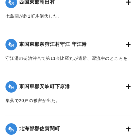
西国東郡朝田村
七島藺が約1町歩倒伏した。
【出典：大分合同新聞 1942年8月28日朝刊3面】
｜固有コード:
00474038
東国東郡奈狩江村守江 守江港
守江港の碇泊沖合で第11金比羅丸が遭難、漂流中のところを
27日午後0時頃発見、乗組員4人を救助した。
【出典：大分合同新聞 1942年8月28日朝刊3面】
東国東郡安岐町下原港
｜固有コード:
00474039
集落で20戸の被害が出た。
【出典：大分合同新聞 1942年8月28日朝刊3面】
｜固有コード:
00474040
北海部郡佐賀関町