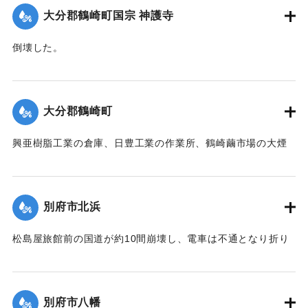
｜固有コード:
00474056
大分郡鶴崎町国宗 神護寺
倒壊した。
【出典：大分合同新聞 1942年8月28日発行夕刊2面】
｜固有コード:
00474057
大分郡鶴崎町
興亜樹脂工業の倉庫、日豊工業の作業所、鶴崎繭市場の大煙
突、民家1戸が倒壊した。また倉庫や納屋の倒壊も数棟、果樹
の損害などもあった。
【出典：大分合同新聞 1942年8月28日発行夕刊2面】
別府市北浜
｜固有コード:
00474058
松島屋旅館前の国道が約10間崩壊し、電車は不通となり折り
返し運転を行った。
【出典：大分合同新聞 1942年8月28日発行夕刊2面】
別府市八幡