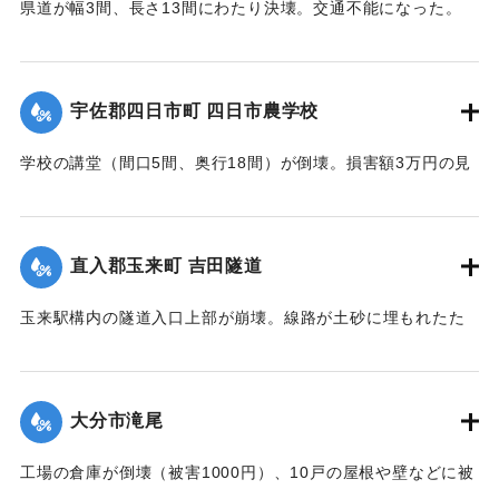
県道が幅3間、長さ13間にわたり決壊。交通不能になった。
【出典：大分合同新聞 1942年8月28日朝刊3面】
｜固有コード:
00474046
宇佐郡四日市町 四日市農学校
学校の講堂（間口5間、奥行18間）が倒壊。損害額3万円の見
込み。また、自転車置き場2棟も倒壊、損害700円。夏季休校
中のため人的被害はなかった。
【出典：大分合同新聞 1942年8月28日朝刊3面】
直入郡玉来町 吉田隧道
｜固有コード:
00474047
玉来駅構内の隧道入口上部が崩壊。線路が土砂に埋もれたた
め竹田保線区から工手がモーターカーで急行し1時間で復旧し
た。
【出典：大分合同新聞 1942年8月28日朝刊3面】
大分市滝尾
｜固有コード:
00474048
工場の倉庫が倒壊（被害1000円）、10戸の屋根や壁などに被