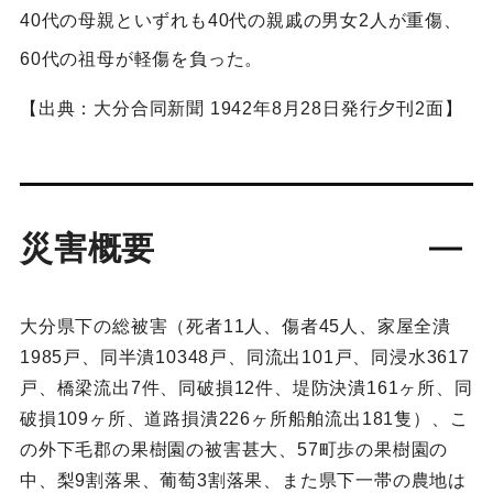
40代の母親といずれも40代の親戚の男女2人が重傷、
60代の祖母が軽傷を負った。
【出典：大分合同新聞 1942年8月28日発行夕刊2面】
災害概要
大分県下の総被害（死者11人、傷者45人、家屋全潰
1985戸、同半潰10348戸、同流出101戸、同浸水3617
戸、橋梁流出7件、同破損12件、堤防決潰161ヶ所、同
破損109ヶ所、道路損潰226ヶ所船舶流出181隻）、こ
の外下毛郡の果樹園の被害甚大、57町歩の果樹園の
中、梨9割落果、葡萄3割落果、また県下一帯の農地は