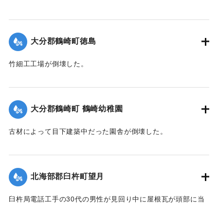
【出典：大分合同新聞 1942年8月29日朝刊3面】
｜固有コード:
00474066
大分郡鶴崎町徳島
竹細工工場が倒壊した。
【出典：大分合同新聞 1942年8月28日発行夕刊2面】
｜固有コード:
00474059
大分郡鶴崎町 鶴崎幼稚園
古材によって目下建築中だった園舎が倒壊した。
【出典：大分合同新聞 1942年8月28日発行夕刊2面】
｜固有コード:
00474060
北海部郡臼杵町望月
臼杵局電話工手の30代の男性が見回り中に屋根瓦が頭部に当
たり治療1週間のけがを負った。