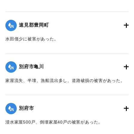
【出典：大分合同新聞 1942年8月28日朝刊3面】
｜固有コード:
00474036
速見郡豊岡町
水田僅少に被害があった。
【出典：中央気象台秘密気象報告. 第6巻（中央気象
台,1944）】
別府市亀川
｜固有コード:
00474028
家屋流失、半壊、漁船流出多し、道路破損の被害があった。
【出典：中央気象台秘密気象報告. 第6巻（中央気象
台,1944）】
別府市
｜固有コード:
00474029
浸水家屋500戸、倒壊家屋40戸の被害があった。
【出典：中央気象台秘密気象報告. 第6巻（中央気象