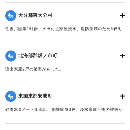
台,1944）】
大分郡東大分村
｜固有コード:
00474030
住吉川護岸1町歩、水田付近家屋浸水、堤防決壊のため約5町
歩水田全滅の被害があった。
【出典：中央気象台秘密気象報告. 第6巻（中央気象
台,1944）】
北海部郡坂ノ市町
｜固有コード:
00474031
流出家屋2戸の被害があった。
【出典：中央気象台秘密気象報告. 第6巻（中央気象
台,1944）】
東国東郡安岐町
｜固有コード:
00474032
砂堤200メートル流出、倒壊家屋3戸、浸水家屋不明の被害が
あった。
【出典：中央気象台秘密気象報告. 第6巻（中央気象