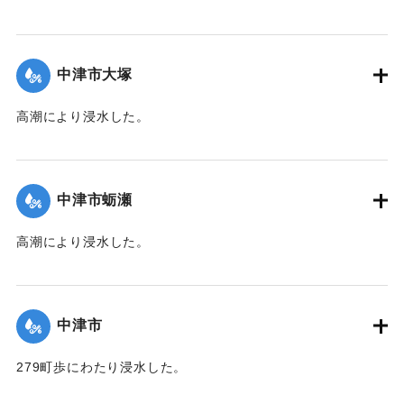
た。土砂に埋没した1町5反歩、そのほかに収穫の見込みのな
いものが相当ある。また、住宅1棟（損害500余円）、鶏1200
羽（損害1000円）に被害があった。当地は27年前、15年前に
中津市大塚
続く3度目の被害。復旧作業には土嚢2万俵を要する見込み。
【出典：中央気象台秘密気象報告. 第6巻（中央気象
高潮により浸水した。
台,1944）/大分合同新聞 1942年8月29日朝刊3面/8月29日付
【出典：中央気象台秘密気象報告. 第6巻（中央気象
夕刊2面】
台,1944）】
中津市蛎瀬
｜固有コード:
00474004
｜固有コード:
00474005
高潮により浸水した。
【出典：中央気象台秘密気象報告. 第6巻（中央気象
台,1944）】
中津市
｜固有コード:
00474006
279町歩にわたり浸水した。
【出典：中央気象台秘密気象報告. 第6巻（中央気象