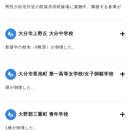
男性が自宅付近の部落共同乾燥場に避難中、隣接する倉庫が
乾燥場に倒れかかり倒壊。下敷きとなって死亡した。
【出典：大分合同新聞 1942年8月28日発行夕刊2面】
大分市上野丘 大分中学校
｜固有コード:
00474063
新築中の校舎（6教室）が倒壊した。
【出典：大分合同新聞 1942年8月29日朝刊3面】
｜固有コード:
00474064
大分市長池町 第一高等女学校/女子師範学校
塀が倒壊した。
【出典：大分合同新聞 1942年8月29日朝刊3面】
｜固有コード:
00474065
大野郡三重町 青年学校
1棟が倒壊した。