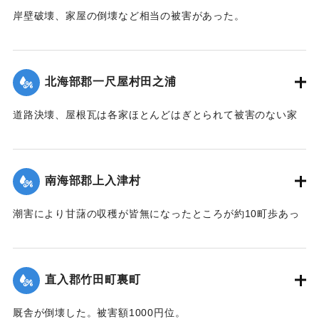
岸壁破壊、家屋の倒壊など相当の被害があった。
【出典：中央気象台秘密気象報告. 第6巻（中央気象
台,1944）】
北海部郡一尺屋村田之浦
｜固有コード:
00474033
道路決壊、屋根瓦は各家ほとんどはぎとられて被害のない家
はなかった。
【出典：中央気象台秘密気象報告. 第6巻（中央気象
台,1944）】
南海部郡上入津村
｜固有コード:
00474034
潮害により甘藷の収穫が皆無になったところが約10町歩あっ
た。
【出典：中央気象台秘密気象報告. 第6巻（中央気象
台,1944）】
直入郡竹田町裏町
｜固有コード:
00474035
厩舎が倒壊した。被害額1000円位。