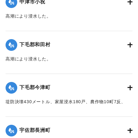
中津市小祝
｜固有コード:
00474014
高潮により浸水した。
【出典：中央気象台秘密気象報告. 第6巻（中央気象
台,1944）】
下毛郡和田村
｜固有コード:
00474007
高潮により浸水した。
【出典：中央気象台秘密気象報告. 第6巻（中央気象
台,1944）】
下毛郡今津町
｜固有コード:
00474008
堤防決壊430メートル、家屋浸水180戸、農作物10町7反、
5000円、浸水面積25町の被害があった。
【出典：中央気象台秘密気象報告. 第6巻（中央気象
台,1944）】
宇佐郡長洲町