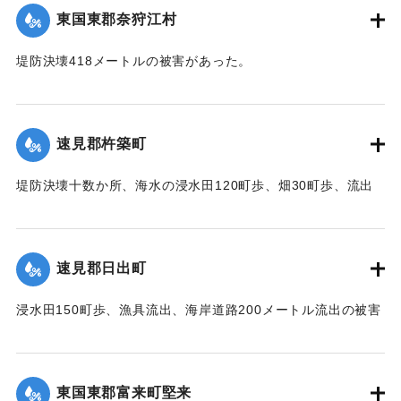
台,1944）】
東国東郡奈狩江村
｜固有コード:
00474024
堤防決壊418メートルの被害があった。
【出典：中央気象台秘密気象報告. 第6巻（中央気象
台,1944）】
速見郡杵築町
｜固有コード:
00474025
堤防決壊十数か所、海水の浸水田120町歩、畑30町歩、流出
家屋2戸、倒壊家屋20戸、浸水家屋303戸の被害があった。
【出典：中央気象台秘密気象報告. 第6巻（中央気象
台,1944）】
速見郡日出町
｜固有コード:
00474026
浸水田150町歩、漁具流出、海岸道路200メートル流出の被害
があった。
【出典：中央気象台秘密気象報告. 第6巻（中央気象
台,1944）】
東国東郡富来町堅来