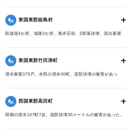
【出典：中央気象台秘密気象報告. 第6巻（中央気象
台,1944）】
東国東郡姫島村
｜固有コード:
00474017
防波堤4か所、道路3か所、海岸石垣、2部落決壊、流出家屋
46、倒壊家屋25戸、浸水138戸、船舶流失55の被害があっ
た。
【出典：中央気象台秘密気象報告. 第6巻（中央気象
東国東郡竹田津町
台,1944）】
浸水家屋375戸、水田の浸水30町、堤防決壊の被害があっ
｜固有コード:
00474018
た。
【出典：中央気象台秘密気象報告. 第6巻（中央気象
台,1944）】
西国東郡高田町
｜固有コード:
00474019
田畑の浸水107町7反、堤防決壊30メートルの被害があった。
【出典：中央気象台秘密気象報告. 第6巻（中央気象