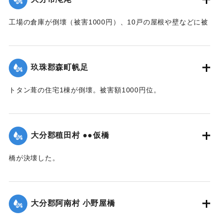
｜固有コード:
00474048
工場の倉庫が倒壊（被害1000円）、10戸の屋根や壁などに被
害が出た（総被害1万5千円）。また七島藺やイチビが滝尾地
内だけで35町歩にわたり倒伏。約3万円の損害と見られてい
る。
玖珠郡森町帆足
【出典：大分合同新聞 1942年8月28日発行夕刊2面】
トタン葺の住宅1棟が倒壊。被害額1000円位。
｜固有コード:
00474049
【出典：大分合同新聞 1942年8月28日朝刊3面】
｜固有コード:
00474041
大分郡稙田村 ●●仮橋
橋が決壊した。
【出典：大分合同新聞 1942年8月28日朝刊3面】
｜固有コード:
00474042
大分郡阿南村 小野屋橋