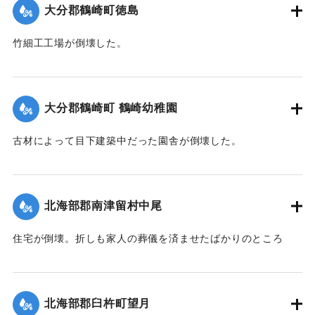
｜固有コード:
00474066
大分郡鶴崎町徳島
竹細工工場が倒壊した。
【出典：大分合同新聞 1942年8月28日発行夕刊2面】
｜固有コード:
00474059
大分郡鶴崎町 鶴崎幼稚園
古材によって目下建築中だった園舎が倒壊した。
【出典：大分合同新聞 1942年8月28日発行夕刊2面】
｜固有コード:
00474060
北海部郡南津留村中尾
住宅が倒壊。折しも家人の葬儀を済ませたばかりのところ
で、居合わせた10人のうち6歳の男の子が圧死、40代の母親
といずれも40代の親戚の男女2人が重傷、60代の祖母が軽傷
を負った。
北海部郡臼杵町望月