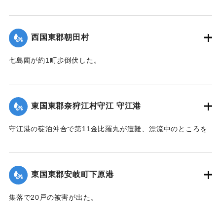
【出典：大分合同新聞 1942年8月28日朝刊3面】
｜固有コード:
00474037
西国東郡朝田村
七島藺が約1町歩倒伏した。
【出典：大分合同新聞 1942年8月28日朝刊3面】
｜固有コード:
00474038
東国東郡奈狩江村守江 守江港
守江港の碇泊沖合で第11金比羅丸が遭難、漂流中のところを
27日午後0時頃発見、乗組員4人を救助した。
【出典：大分合同新聞 1942年8月28日朝刊3面】
東国東郡安岐町下原港
｜固有コード:
00474039
集落で20戸の被害が出た。
【出典：大分合同新聞 1942年8月28日朝刊3面】