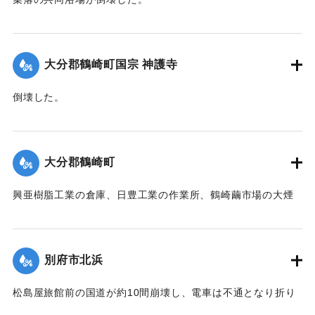
【出典：大分合同新聞 1942年8月28日発行夕刊2面】
｜固有コード:
00474056
大分郡鶴崎町国宗 神護寺
倒壊した。
【出典：大分合同新聞 1942年8月28日発行夕刊2面】
｜固有コード:
00474057
大分郡鶴崎町
興亜樹脂工業の倉庫、日豊工業の作業所、鶴崎繭市場の大煙
突、民家1戸が倒壊した。また倉庫や納屋の倒壊も数棟、果樹
の損害などもあった。
【出典：大分合同新聞 1942年8月28日発行夕刊2面】
別府市北浜
｜固有コード:
00474058
松島屋旅館前の国道が約10間崩壊し、電車は不通となり折り
返し運転を行った。