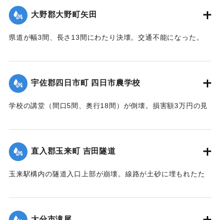
大野郡大野町矢田
｜固有コード:
00474053
県道が幅3間、長さ13間にわたり決壊。交通不能になった。
【出典：大分合同新聞 1942年8月28日朝刊3面】
｜固有コード:
00474046
宇佐郡四日市町 四日市農学校
学校の講堂（間口5間、奥行18間）が倒壊。損害額3万円の見
込み。また、自転車置き場2棟も倒壊、損害700円。夏季休校
中のため人的被害はなかった。
【出典：大分合同新聞 1942年8月28日朝刊3面】
直入郡玉来町 吉田隧道
｜固有コード:
00474047
玉来駅構内の隧道入口上部が崩壊。線路が土砂に埋もれたた
め竹田保線区から工手がモーターカーで急行し1時間で復旧し
た。
【出典：大分合同新聞 1942年8月28日朝刊3面】
大分市滝尾