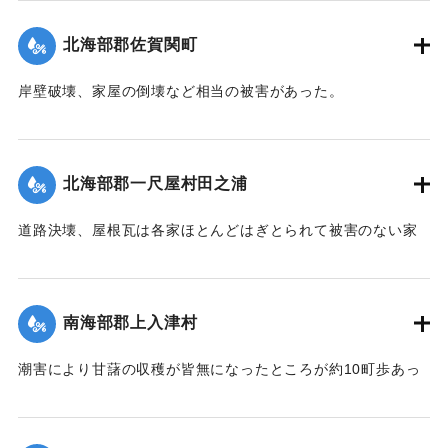
｜固有コード:
00474040
北海部郡佐賀関町
岸壁破壊、家屋の倒壊など相当の被害があった。
【出典：中央気象台秘密気象報告. 第6巻（中央気象
台,1944）】
北海部郡一尺屋村田之浦
｜固有コード:
00474033
道路決壊、屋根瓦は各家ほとんどはぎとられて被害のない家
はなかった。
【出典：中央気象台秘密気象報告. 第6巻（中央気象
台,1944）】
南海部郡上入津村
｜固有コード:
00474034
潮害により甘藷の収穫が皆無になったところが約10町歩あっ
た。
【出典：中央気象台秘密気象報告. 第6巻（中央気象