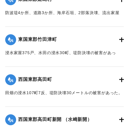
｜固有コード:
00474017
防波堤4か所、道路3か所、海岸石垣、2部落決壊、流出家屋
46、倒壊家屋25戸、浸水138戸、船舶流失55の被害があっ
た。
【出典：中央気象台秘密気象報告. 第6巻（中央気象
東国東郡竹田津町
台,1944）】
浸水家屋375戸、水田の浸水30町、堤防決壊の被害があっ
｜固有コード:
00474018
た。
【出典：中央気象台秘密気象報告. 第6巻（中央気象
台,1944）】
西国東郡高田町
｜固有コード:
00474019
田畑の浸水107町7反、堤防決壊30メートルの被害があった。
【出典：中央気象台秘密気象報告. 第6巻（中央気象
台,1944）】
西国東郡高田町新開 （水崎新開）
｜固有コード:
00474011