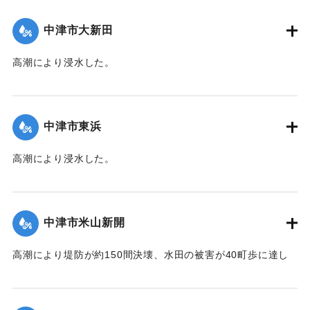
台,1944）】
中津市大新田
｜固有コード:
00474010
高潮により浸水した。
【出典：中央気象台秘密気象報告. 第6巻（中央気象
台,1944）】
中津市東浜
｜固有コード:
00474002
高潮により浸水した。
【出典：中央気象台秘密気象報告. 第6巻（中央気象
台,1944）】
中津市米山新開
｜固有コード:
00474003
高潮により堤防が約150間決壊、水田の被害が40町歩に達し
た。土砂に埋没した1町5反歩、そのほかに収穫の見込みのな
いものが相当ある。また、住宅1棟（損害500余円）、鶏1200
羽（損害1000円）に被害があった。当地は27年前、15年前に