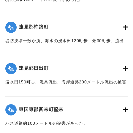
【出典：中央気象台秘密気象報告. 第6巻（中央気象
台,1944）】
速見郡杵築町
｜固有コード:
00474025
堤防決壊十数か所、海水の浸水田120町歩、畑30町歩、流出
家屋2戸、倒壊家屋20戸、浸水家屋303戸の被害があった。
【出典：中央気象台秘密気象報告. 第6巻（中央気象
台,1944）】
速見郡日出町
｜固有コード:
00474026
浸水田150町歩、漁具流出、海岸道路200メートル流出の被害
があった。
【出典：中央気象台秘密気象報告. 第6巻（中央気象
台,1944）】
東国東郡富来町堅来
｜固有コード:
00474027
バス道路約100メートルの被害があった。