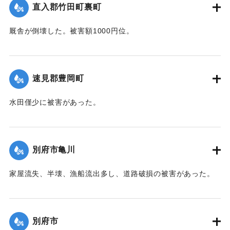
台,1944）】
直入郡竹田町裏町
｜固有コード:
00474035
厩舎が倒壊した。被害額1000円位。
【出典：大分合同新聞 1942年8月28日朝刊3面】
｜固有コード:
00474036
速見郡豊岡町
水田僅少に被害があった。
【出典：中央気象台秘密気象報告. 第6巻（中央気象
台,1944）】
別府市亀川
｜固有コード:
00474028
家屋流失、半壊、漁船流出多し、道路破損の被害があった。
【出典：中央気象台秘密気象報告. 第6巻（中央気象
台,1944）】
別府市
｜固有コード:
00474029