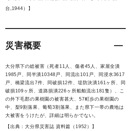
台,1944）】
災害概要
大分県下の総被害（死者11人、傷者45人、家屋全潰
1985戸、同半潰10348戸、同流出101戸、同浸水3617
戸、橋梁流出7件、同破損12件、堤防決潰161ヶ所、同
破損109ヶ所、道路損潰226ヶ所船舶流出181隻）、こ
の外下毛郡の果樹園の被害甚大、57町歩の果樹園の
中、梨9割落果、葡萄3割落果、また県下一帯の農地は
大被害をうけたが、詳細は明らかでない。
【出典：大分県災害誌 資料篇（1952）】