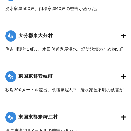
浸水家屋500戸、倒壊家屋40戸の被害があった。
【出典：中央気象台秘密気象報告. 第6巻（中央気象
台,1944）】
大分郡東大分村
｜固有コード:
00474030
住吉川護岸1町歩、水田付近家屋浸水、堤防決壊のため約5町
歩水田全滅の被害があった。
【出典：中央気象台秘密気象報告. 第6巻（中央気象
台,1944）】
東国東郡安岐町
｜固有コード:
00474031
砂堤200メートル流出、倒壊家屋3戸、浸水家屋不明の被害が
あった。
【出典：中央気象台秘密気象報告. 第6巻（中央気象
台,1944）】
東国東郡奈狩江村
｜固有コード:
00474024
堤防決壊418メートルの被害があった。