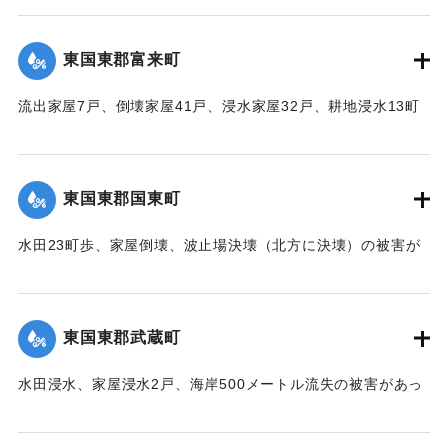
【出典：中央気象台秘密気象報告. 第6巻（中央気象
台,1944）】
東国東郡富来町
｜固有コード:
00474020
流出家屋7戸、倒壊家屋41戸、浸水家屋32戸、耕地浸水13町
の被害があった。
【出典：中央気象台秘密気象報告. 第6巻（中央気象
台,1944）】
東国東郡国東町
｜固有コード:
00474021
水田23町歩、家屋倒壊、波止場決壊（北方に決壊）の被害が
あった。
【出典：中央気象台秘密気象報告. 第6巻（中央気象
台,1944）】
東国東郡武蔵町
｜固有コード:
00474022
水田浸水、家屋浸水2戸、海岸500メートル流失の被害があっ
た。
【出典：中央気象台秘密気象報告. 第6巻（中央気象