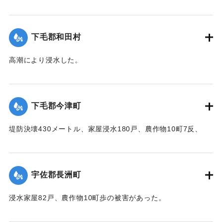
【出典：中央気象台秘密気象報告. 第6巻（中央気象
台,1944）】
下毛郡和田村
｜固有コード:
00474007
高潮により浸水した。
【出典：中央気象台秘密気象報告. 第6巻（中央気象
台,1944）】
下毛郡今津町
｜固有コード:
00474008
堤防決壊430メートル、家屋浸水180戸、農作物10町7反、
5000円、浸水面積25町の被害があった。
【出典：中央気象台秘密気象報告. 第6巻（中央気象
台,1944）】
宇佐郡長洲町
｜固有コード:
00474009
浸水家屋82戸、農作物10町歩の被害があった。
【出典：中央気象台秘密気象報告. 第6巻（中央気象