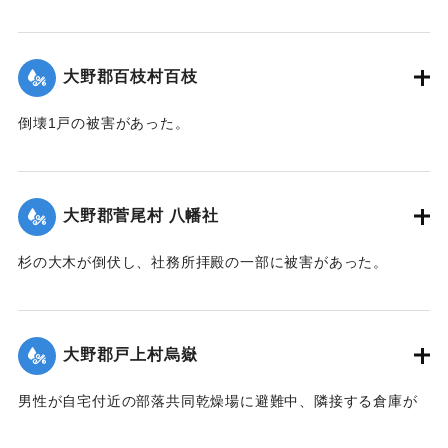
【出典：大分合同新聞 1942年8月29日朝刊3面】
｜固有コード:
00474069
大野郡百枝村百枝
倒壊1戸の被害があった。
【出典：大分合同新聞 1942年8月29日朝刊3面】
｜固有コード:
00474070
大野郡菅尾村 八幡社
杉の大木が倒伏し、社務所拝殿の一部に被害があった。
【出典：大分合同新聞 1942年8月29日朝刊3面】
｜固有コード:
00474071
大野郡戸上村烏嶽
男性が自宅付近の部落共同乾燥場に避難中、隣接する倉庫が
乾燥場に倒れかかり倒壊。下敷きとなって死亡した。