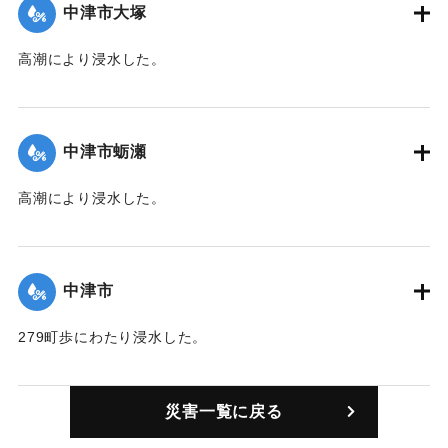
中津市大塚
続く3度目の被害。復旧作業には土嚢2万俵を要する見込み。
【出典：中央気象台秘密気象報告. 第6巻（中央気象
高潮により浸水した。
台,1944）/大分合同新聞 1942年8月29日朝刊3面/8月29日付
【出典：中央気象台秘密気象報告. 第6巻（中央気象
夕刊2面】
台,1944）】
中津市蛎瀬
｜固有コード:
00474004
｜固有コード:
00474005
高潮により浸水した。
【出典：中央気象台秘密気象報告. 第6巻（中央気象
台,1944）】
中津市
｜固有コード:
00474006
279町歩にわたり浸水した。
【出典：中央気象台秘密気象報告. 第6巻（中央気象
台,1944）】
災害一覧に戻る
｜固有コード:
00474001