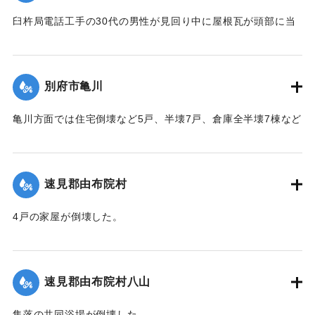
【出典：大分合同新聞 1942年8月28日発行夕刊2面】
臼杵局電話工手の30代の男性が見回り中に屋根瓦が頭部に当
｜固有コード:
00474061
たり治療1週間のけがを負った。
【出典：大分合同新聞 1942年8月28日発行夕刊2面】
別府市亀川
｜固有コード:
00474062
亀川方面では住宅倒壊など5戸、半壊7戸、倉庫全半壊7棟など
の被害があった。
【出典：大分合同新聞 1942年8月28日発行夕刊2面】
速見郡由布院村
｜固有コード:
00474054
4戸の家屋が倒壊した。
【出典：大分合同新聞 1942年8月28日発行夕刊2面】
｜固有コード:
00474055
速見郡由布院村八山
集落の共同浴場が倒壊した。